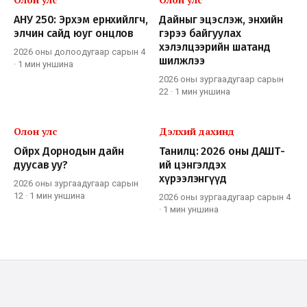
АНУ 250: Эрхэм ерөнхийлөгч,
Дайныг эцэслэж, энхийн
элчин сайд юуг онцлов
гэрээ байгуулах
хэлэлцээрийн шатанд
2026 оны долоодугаар сарын 4
шилжлээ
·
1 мин
уншина
2026 оны зургаадугаар сарын
22
·
1 мин
уншина
Олон улс
Дэлхий дахинд
Ойрх Дорнодын дайн
Танилц: 2026 оны ДАШТ-
дуусав уу?
ий цэнгэлдэх
хүрээлэнгүүд
2026 оны зургаадугаар сарын
12
·
1 мин
уншина
2026 оны зургаадугаар сарын 4
·
1 мин
уншина