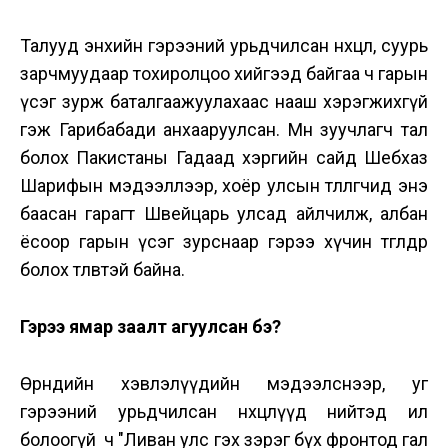
Талууд энхийн гэрээний урьдчилсан нөхцөл, суурь
зарчмуудаар тохиролцоо хийгээд байгаа ч гарын
үсэг зурж баталгаажуулахаас нааш хэрэгжихгүй
гэж Гарибабади анхааруулсан. Мөн зуучлагч тал
болох Пакистаны Гадаад хэргийн сайд Шебхаз
Шарифын мэдээллээр, хоёр улсын төлөөлөгчид энэ
баасан гарагт Швейцарь улсад айлчилж, албан
ёсоор гарын үсэг зурснаар гэрээ хүчин төгөлдөр
болох төлөвтэй байна.
Гэрээ ямар заалт агуулсан бэ?
Өрнөдийн хэвлэлүүдийн мэдээлснээр, уг
гэрээний урьдчилсан нөхцлүүд нийтэд ил
болоогүй ч "Ливан улс гэх зэрэг бүх фронтод гал