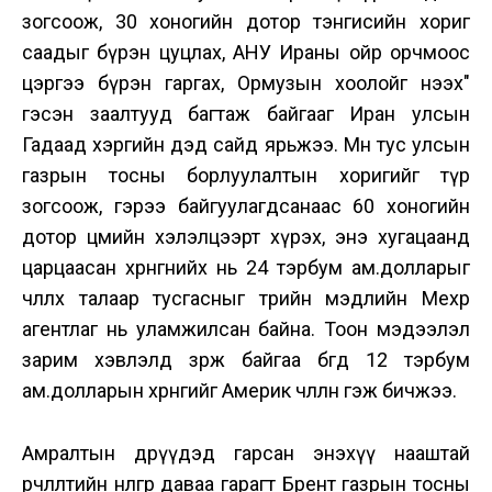
зогсоож, 30 хоногийн дотор тэнгисийн хориг
саадыг бүрэн цуцлах, АНУ Ираны ойр орчмоос
цэргээ бүрэн гаргах, Ормузын хоолойг нээх"
гэсэн заалтууд багтаж байгааг Иран улсын
Гадаад хэргийн дэд сайд ярьжээ. Мөн тус улсын
газрын тосны борлуулалтын хоригийг түр
зогсоож, гэрээ байгуулагдсанаас 60 хоногийн
дотор цөмийн хэлэлцээрт хүрэх, энэ хугацаанд
царцаасан хөрөнгөнийх нь 24 тэрбум ам.долларыг
чөлөөлөх талаар тусгасныг төрийн мэдлийн Мехр
агентлаг нь уламжилсан байна. Тоон мэдээлэл
зарим хэвлэлд зөрж байгаа бөгөөд 12 тэрбум
ам.долларын хөрөнгийг Америк чөлөөлнө гэж бичжээ.
Амралтын өдрүүдэд гарсан энэхүү нааштай
өөрчлөлтийн нөлөөгөөр даваа гарагт Брент газрын тосны