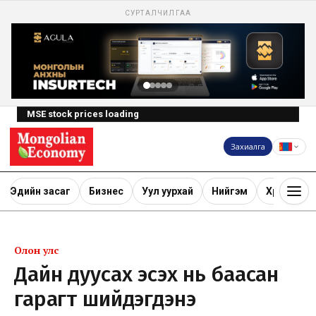
СУРТАЛЧИЛГАА
MSE stock prices loading
Захиалга
Эдийн засаг
Бизнес
Уул уурхай
Нийгэм
Хөрөнгө ору
Олон улс
Дайн дуусах эсэх нь баасан
гарагт шийдэгдэнэ