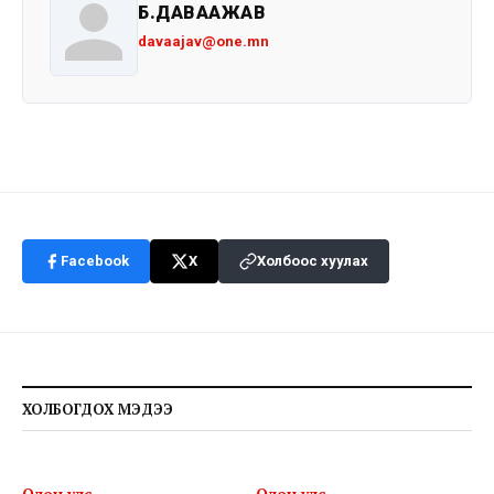
Б.ДАВААЖАВ
davaajav@one.mn
Facebook
X
Холбоос хуулах
ХОЛБОГДОХ МЭДЭЭ
Олон улс
Олон улс