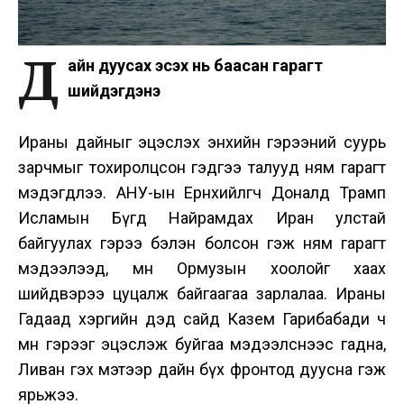
Д
айн дуусах эсэх нь баасан гарагт
шийдэгдэнэ
Ираны дайныг эцэслэх энхийн гэрээний суурь
зарчмыг тохиролцсон гэдгээ талууд ням гарагт
мэдэгдлээ. АНУ-ын Ерөнхийлөгч Доналд Трамп
Исламын Бүгд Найрамдах Иран улстай
байгуулах гэрээ бэлэн болсон гэж ням гарагт
мэдээлээд, мөн Ормузын хоолойг хаах
шийдвэрээ цуцалж байгаагаа зарлалаа. Ираны
Гадаад хэргийн дэд сайд Казем Гарибабади ч
мөн гэрээг эцэслэж буйгаа мэдээлснээс гадна,
Ливан гэх мэтээр дайн бүх фронтод дуусна гэж
ярьжээ.