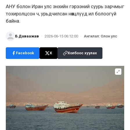
АНУ болон Иран улс энхийн гэрээний суурь зарчмыг
тохиролцсон ч, урьдчилсан нөхцлүүд ил болоогүй
байна.
Б.Даваажав
·
2026-06-15 06:12:00
·
Ангилал
:
Олон улс
Facebook
X
Холбоос хуулах