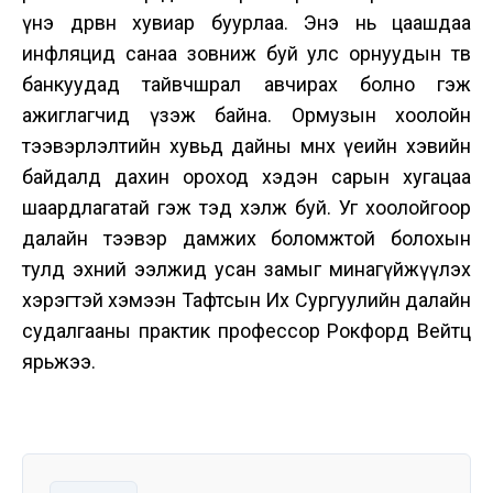
үнэ дөрвөн хувиар буурлаа. Энэ нь цаашдаа
инфляцид санаа зовниж буй улс орнуудын төв
банкуудад тайвчшрал авчирах болно гэж
ажиглагчид үзэж байна. Ормузын хоолойн
тээвэрлэлтийн хувьд дайны өмнөх үеийн хэвийн
байдалд дахин ороход хэдэн сарын хугацаа
шаардлагатай гэж тэд хэлж буй. Уг хоолойгоор
далайн тээвэр дамжих боломжтой болохын
тулд эхний ээлжид усан замыг минагүйжүүлэх
хэрэгтэй хэмээн Тафтсын Их Сургуулийн далайн
судалгааны практик профессор
Рокфорд Вейтц
ярьжээ.