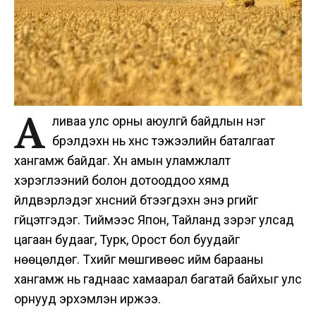
А
ливаа улс орны аюулгүй байдлын нэг
бүрэлдэхүүн нь хүнс тэжээлийн баталгаат
хангамж байдаг. Хүн амын уламжлалт
хэрэглээний болон дотооддоо хямд
үйлдвэрлэдэг хүнсний бүтээгдэхүүн энэ үүргийг
гүйцэтгэдэг. Тиймээс Япон, Тайланд зэрэг улсад
цагаан будааг, Турк, Орост бол буудайг
нөөцөлдөг. Түүхийг мөшгивөөс ийм барааны
хангамж нь гаднаас хамаарал багатай байхыг улс
орнууд эрхэмлэн иржээ.