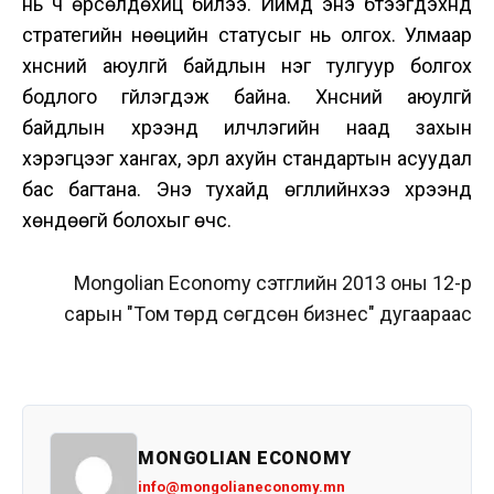
нь ч өрсөлдөхүйц билээ. Иймд энэ бүтээгдэхүүнд
стратегийн нөөцийн статусыг нь олгох. Улмаар
хүнсний аюулгүй байдлын нэг тулгуур болгох
бодлого үгүйлэгдэж байна. Хүнсний аюулгүй
байдлын хүрээнд илчлэгийн наад захын
хэрэгцээг хангах, эрүүл ахуйн стандартын асуудал
бас багтана. Энэ тухайд өгүүллийнхээ хүрээнд
хөндөөгүй болохыг өчсү.
Mongolian Economy сэтгүүлийн 2013 оны 12-р
сарын "Том төрд сөгдсөн бизнес" дугаараас
MONGOLIAN ECONOMY
info@mongolianeconomy.mn