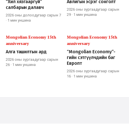
“Хил хязгааргүй”
Авлигын эсрэг сонголт
салбарын далавч
2026 оны зургаадугаар сарын
29
·
1 мин
уншина
2026 оны долоодугаар сарын 7
·
1 мин
уншина
Mongolian Economy 15th
Mongolian Economy 15th
anniversary
anniversary
Алга ташилтын ард
“Mongolian Economy”-
гийн сэтгүүлчдийн баг
2026 оны зургаадугаар сарын
Европт
26
·
1 мин
уншина
2026 оны зургаадугаар сарын
16
·
1 мин
уншина