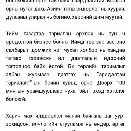
боломжийн өртөгтэй байх шаардлагатай. Монгол
орны нутаг дахь Азийн тэгш өндөрлөг нь хуурай,
дулааны улирал нь богино, хөрсний шим муутай.
Тийм газартаа тариалан эрхлэх нь тун ч
эрсдэлтэй бизнес болно. Иймд төр засгаас энэ
салбарыг дэмжих нэг чухал хэлбэр нь хандив
татаас гэхээсээ илүү даатгалын үндэсний
тогтолцоо байх ёстой. Бүх төрлийн таримлыг
албан журмаар даатгах нь “эрсдэлтэй
тариалалт”-ын бүсийн хувьд орно. Дээрх 100
мянгын урамшууллаас чухаг зүйл гэхэд хэтрүүлэг
болохгүй.
Харин мах үйлдвэрлэл манай байгаль цаг уурт
зохицсон, илчлэгийн агууламж нь өндөр, өртөг