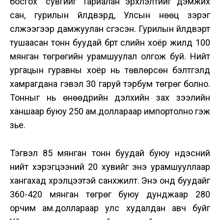
босгох” сувгийг Тариалан эрхлэлтийг дэмжих
сан, гурилын үйлдвэрүүд, Улсын нөөц зэрэг
сүлжээгээр дамжуулан үүсгэсэн. Гурилын үйлдвэрт
тушаасан тонн буудай бүрт сүүлийн хоёр жилд 100
мянган төгрөгийн урамшуулал олгож буй. Нийт
ургацын гуравны хоёр нь төвлөрсөн бэлтгэлд
хамрагдана гэвэл 30 гаруй тэрбум төгрөг болно.
Тонныг нь өнөөдрийн дэлхийн зах зээлийн
ханшаар буюу 250 ам.доллараар импортолно гэж
үзье.
Тэгвэл 85 мянган тонн буудай буюу үндэсний
нийт хэрэгцээний 20 хувийг энэ урамшууллаар
хангахад хүрэлцээтэй санхүүжилт. Энэ онд буудайг
360-420 мянган төгрөг буюу дунджаар 280
орчим ам.доллараар улс худалдан авч буйг