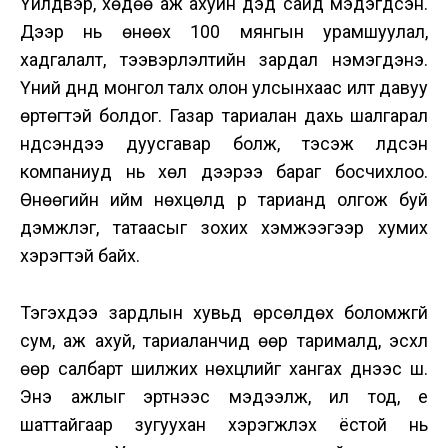
Үйлдвэр, хөдөө аж ахуйн дэд сайд мэдэгдсэн.
Дээр нь өнөөх 100 мянгын урамшуулал,
хадгалалт, тээвэрлэлтийн зардал нэмэгдэнэ.
Үүний дүнд монгол талх олон улсынхаас илт давуу
өртөгтэй болдог. Газар тариалан дахь шалгарал
үндсэндээ дуусгавар болж, тэсэж үлдсэн
компаниуд нь хөл дээрээ бараг босчихлоо.
Өнөөгийн ийм нөхцөлд үр тарианд олгож буй
дэмжлэг, татаасыг зохих хэмжээгээр хумих
хэрэгтэй байх.
Тэгэхдээ зардлын хувьд өрсөлдөх боломжгүй
сум, аж ахуй, тариаланчид өөр тарималд, эсхүл
өөр салбарт шилжих нөхцлийг хангах үүднээс шүү.
Энэ ажлыг эртнээс мэдээлж, ил тод, үе
шаттайгаар зугуухан хэрэгжүүлэх ёстой нь