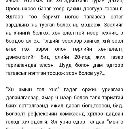
авсан. Бүтээмж нь Хятадынхаас гурав дахин,
Оросынхоос бараг хоёр дахин доогуур гэсэн үг.
Эдгээр тоо баримт нөгөө талаасаа өртөг
зардлынх нь тусгал болох нь мэдээж. Зээлийг
нь хүчингүй болгох, хөнгөлөлттэй үнээр техник, үр
бордоо олгох. Түлшийг зээлээр хангах, хүүгүй зээл
өгөх гэх зэрэг олон төрлийн хөнгөлөлт,
дэмжлэгийг бид сүүлийн 20-иод жил газар
тариаландаа үзүүлсэн. Шууд болон дам эдгээр
татаасыг нэгтгэн тооцож үзсэн болов уу?...
“Хүн амын гол хүнс” гэдэг сүржин уриагаар
далайлгасаар, ямар ч үнээр болов талх тариатай
байх сэтгэлгээнд ижил дасал болцгоосон, бид.
Болзолт рефлексийн хэмжээнд хүртлээ дадсан
гэхэд хилсдэхгүй. Эл уриа сүүдэр талдаа “мөнгө