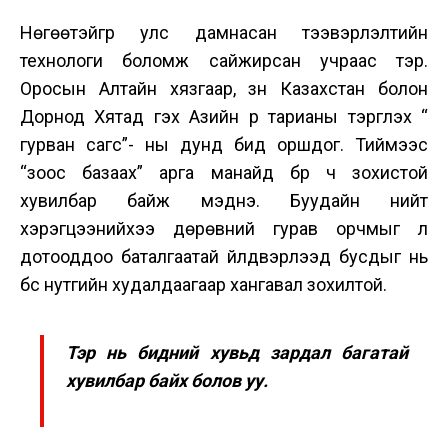
Нөгөөтэйгүүр улс дамнасан тээвэрлэлтийн
технологи боломж сайжирсан учраас тэр.
Оросын Алтайн хязгаар, зүүн Казахстан болон
Дорнод Хятад гэх Азийн үр тарианы тэргүүлэх “
гурван сагс”- ны дунд бид оршдог. Тиймээс
“зоос базаах” арга манайд бүр ч зохистой
хувилбар байж мэднэ. Буудайн нийт
хэрэгцээнийхээ дөрөвний гурав орчмыг л
дотооддоо баталгаатай үйлдвэрлээд бусдыг нь
бүс нутгийн худалдаагаар хангавал зохилтой.
Тэр нь бидний хувьд зардал багатай
хувилбар байх болов уу.