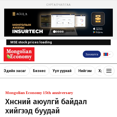
СУРТАЛЧИЛГАА
MSE stock prices loading
Захиалга
Эдийн засаг
Бизнес
Уул уурхай
Нийгэм
Хөрөнгө ору
Mongolian Economy 15th anniversary
Хүнсний аюулгүй байдал
хийгээд буудай