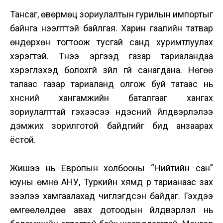
Тансаг, өвөрмөц зориулалтын гурилын импортыг
байнга нээлттэй байлгая. Харин гаалийн татвар
өндөрхөн тогтоож тусгай санд хуримтлуулах
хэрэгтэй. Түүнээ эргээд газар тариаландаа
хэрэглэхэд болохгүй зүйл үгүй санагдана. Нөгөө
талаас газар тариаланд олгож буй татаас нь
хүнсний хангамжийн баталгааг хангах
зориулалттай гэхээсээ үндэсний үйлдвэрлэлээ
дэмжих зорилготой байдгийг бид анзаарах
ёстой.
Жишээ нь Европын холбооны “Нийтийн сан”
юуны өмнө АНУ, Туркийн хямд үр тарианаас зах
зээлээ хамгаалахад чиглэгдсэн байдаг. Гэхдээ
өмгөөлөлдөө авах дотоодын үйлдвэрлэл нь