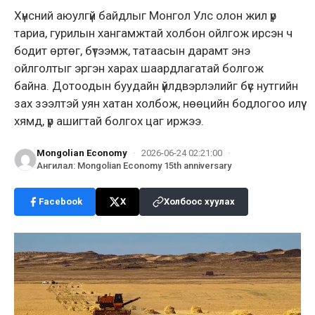
Хүнсний аюулгүй байдлыг Монгол Улс олон жил үр
тариа, гурилын хангамжтай холбон ойлгож ирсэн ч
бодит өртөг, бүтээмж, татаасын дарамт энэ
ойлголтыг эргэн харах шаардлагатай болгож
байна. Дотоодын буудайн үйлдвэрлэлийг бүс нутгийн
зах зээлтэй уян хатан холбож, нөөцийн бодлогоо илүү
хямд, үр ашигтай болгох цаг иржээ.
Mongolian Economy
·
2026-06-24 02:21:00
·
Ангилал
:
Mongolian Economy 15th anniversary
Facebook
X
Холбоос хуулах