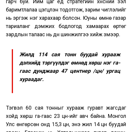
гарч буй. Ийм цаг үед стратегийн хүнсний үзэл
баримтлалаа цэгцлэн тодотгож, зарим чиглэлийг
нь эргэж нэг харахаар болсон. Юуны өмнө газар
тариаланг дэмжих бодлогод хамаарах өртөг
зардлын талаас нь дүн шинжилгээ хийж үзмээр.
Жилд 114 сая тонн буудай хурааж
дэлхийд тэргүүлдэг өмнөд хөрш нэг га-
гаас дунджаар 47 центнер /цн/ ургац
хураадаг.
Тэгвэл 60 сая тонныг хурааж гуравт жагсдаг
хойд хөрш га-гаас 23 цн-ийг авч байна. Монгол
Улс өнгөрсөн онд 15,3 цн, энэ жил 14 цн буудай