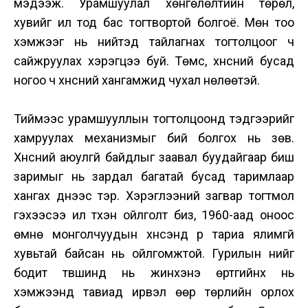
мэдээж. Урамшуулал хөнгөлөлтийн төрөл,
хувийг ил тод бас тогтвортой болгоё. Мөн тоо
хэмжээг нь нийтэд тайлагнах тогтолцоог ч
сайжруулах хэрэгцээ буй. Төмс, хүнсний бусад
ногоо ч хүнсний хангамжид чухал нөлөөтэй.
Тиймээс урамшууллын тогтолцоонд тэдгээрийг
хамруулах механизмыг бий болгох нь зөв.
Хүнсний аюулгүй байдлыг заавал буудайгаар биш
заримыг нь зардал багатай бусад таримлаар
хангах үүднээс тэр. Хэрэглээний загвар тогтмол
гэхээсээ илүү түүхэн ойлголт биз, 1960-аад оноос
өмнө монголчуудын хүнсэнд үр тариа ялимгүй
хувьтай байсан нь ойлгомжтой. Гурилын үнийг
бодит түвшинд нь жинхэнэ өртгийнх нь
хэмжээнд тавиад ирвэл өөр төрлийн орлох