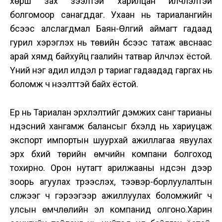
хөрш зах зээлтэй харилцан үйлчлэлтэй
болгомоор санагддаг. Ухаан нь тариалангийн
бүсээс алслагдмал Баян-Өлгий аймагт гадаад
гурил хэрэглэх нь төвийн бүсээс татаж авснаас
арай хямд байхуйц гаалийн татвар үйлчлэх ёстой.
Үүний нэг адил илүүдэл үр тариаг гадаадад гаргах нь
боломж ч нээлттэй байх ёстой.
Ер нь Тариалан эрхлэлтийг дэмжих санг тарианы
үндэсний хангамж балансыг бүхэлд нь хариуцаж
экспорт импортын шуурхай ажиллагаа явуулах
эрх бүхий төрийн өмчийн компани болгоход
тохирно. Орон нутагт арилжааны үндсэн дээр
зоорь агуулах түрээслэх, тээвэр-борлуулалтын
сүлжээг ч гэрээгээр ажиллуулах боломжийг ч
улсын өмчлөлийн эл компанид олгоно.Харин