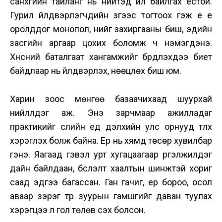
санхүүгийн тайланг нь нийтэд ил байлгах ёстой.
Гурил үйлдвэрлэгчдийн зүгээс тогтоох гэж үе үе
оролддог монопол, үнийг захиргааны биш, эдийн
засгийн аргаар цохих боломж ч нэмэгдэнэ.
Хүнсний баталгаат хангамжийг бүрдүүлэхдээ биет
байдлаар нь үйлдвэрлэх, нөөцлөх биш юм.
Харин зоос мөнгөө базаачихаад шуурхай
нийлүүлдэг аж. Энэ зарчмаар ажилладаг
практикийг сүүлийн үед дэлхийн улс орнууд түлхүү
хэрэглэх болж байна. Ер нь хямд төсөр хувилбар
гэнэ. Яагаад гэвэл урт хугацаагаар үргэлжилдэг
дайн байлдаан, бүслэлт хаалтын шинжтэй хориг
саад эдүгээ багассан. Ган гачиг, үер бороо, осол
аваар зэрэг түр зуурын гамшгийг даван туулах
хэрэгцээ л гол төлөв үүсэх болсон.