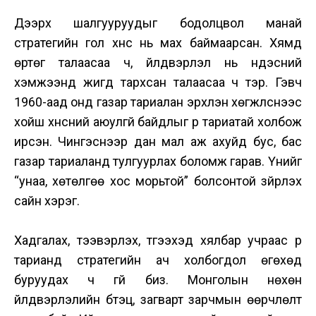
Дээрх шалгууруудыг бодолцвол манай
стратегийн гол хүнс нь мах баймаарсан. Хямд
өртөг талаасаа ч, үйлдвэрлэл нь үндэсний
хэмжээнд жигд тархсан талаасаа ч тэр. Гэвч
1960-аад онд газар тариалан эрхлэн хөгжүүлснээс
хойш хүнсний аюулгүй байдлыг үр тариатай холбож
ирсэн. Чингэснээр дан мал аж ахуйд бус, бас
газар тариаланд тулгуурлах боломж гарав. Үүнийг
“унаа, хөтөлгөө хос морьтой” болсонтой зүйрлэх
сайн хэрэг.
Хадгалах, тээвэрлэх, түгээхэд хялбар учраас үр
тарианд стратегийн ач холбогдол өгөхөд
буруудах ч үгүй биз. Монголын нөхөн
үйлдвэрлэлийн бүтэц, загварт зарчмын өөрчлөлт