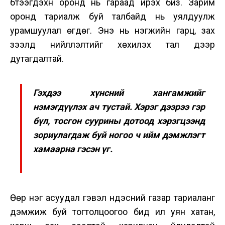
бүтээгдэхүүн оронд нь гараад ирэх биз. Зарим
оронд тариалж буй талбайд нь уялдуулж
урамшуулал өгдөг. Энэ нь нэгжийн гарц, зах
зээлд нийлүүлэлтийг хөхиүлэх тал дээр
дутагдалтай.
Гэхдээ хүнсний хангамжийг
нэмэгдүүлэх ач тустай. Хэрэг дээрээ гэр
бүл, тосгон суурины дотоод хэрэгцээнд
зориулагдаж буй ногоо ч ийм дэмжлэгт
хамаарна гэсэн үг.
Өөр нэг асуудал гэвэл үндэсний газар тариаланг
дэмжиж буй тогтолцоогоо бид илүү уян хатан,