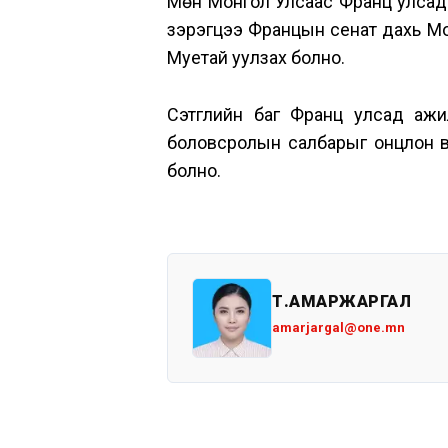
Мөн Монгол Улсаас Франц улсад 
зэрэгцээ Францын сенат дахь М
Муетай уулзах болно.
Сэтгүүлийн баг Франц улсад а
боловсролын салбарыг онцлон вид
болно.
Т.АМАРЖАРГАЛ
amarjargal@one.mn