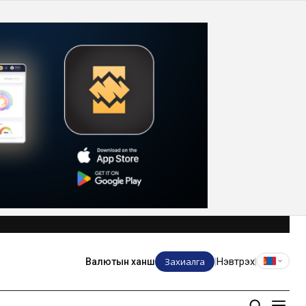
Захиалга
Нэвтрэх
Валютын ханш
|
|