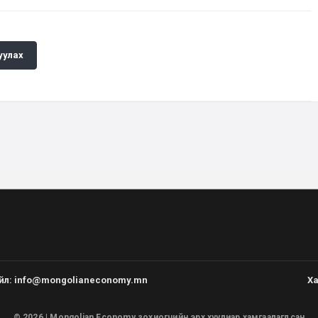
уулах
йл
:
info@mongolianeconomy.mn
Ха
© 2026 | Mongolian Economy зохиогчийн эрх хуулиар хамгаалагдсан