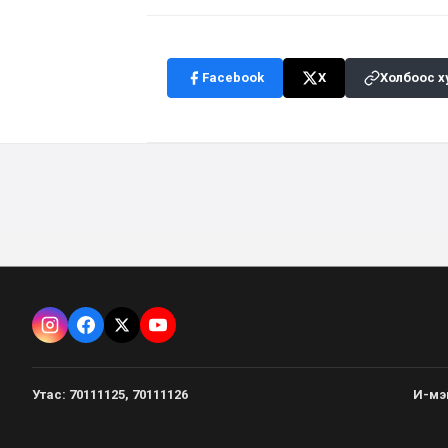
Facebook
X
Холбоос х
Утас
:
70111125, 70111126
И-мэ