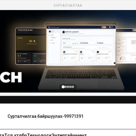
СУРТАЛЧИЛГАА
та
Төсөл хөтөлбөр
Технологи
Энтертайнмент