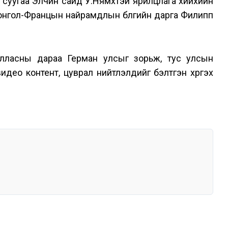
суугаа Элчин сайд У.Нямхүүтэй ярилцлага хийхийн
онгол-Францын найрамдлын бүлгийн дарга Филипп
жилласны дараа Герман улсыг зорьж, тус улсын
ео контент, цуврал нийтлэлүүдийг бэлтгэн хүргэх