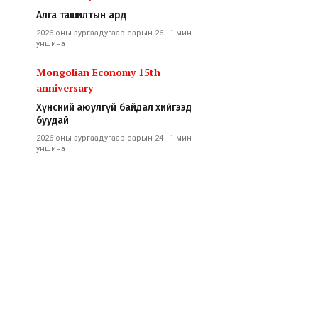
Алга ташилтын ард
2026 оны зургаадугаар сарын 26
·
1 мин
уншина
Mongolian Economy 15th
anniversary
Хүнсний аюулгүй байдал хийгээд
буудай
2026 оны зургаадугаар сарын 24
·
1 мин
уншина