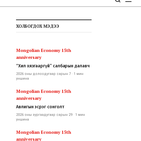
ХОЛБОГДОХ МЭДЭЭ
Mongolian Economy 15th
anniversary
“Хил хязгааргүй” салбарын далавч
2026 оны долоодугаар сарын 7
·
1 мин
уншина
Mongolian Economy 15th
anniversary
Авлигын эсрэг сонголт
2026 оны зургаадугаар сарын 29
·
1 мин
уншина
Mongolian Economy 15th
anniversary