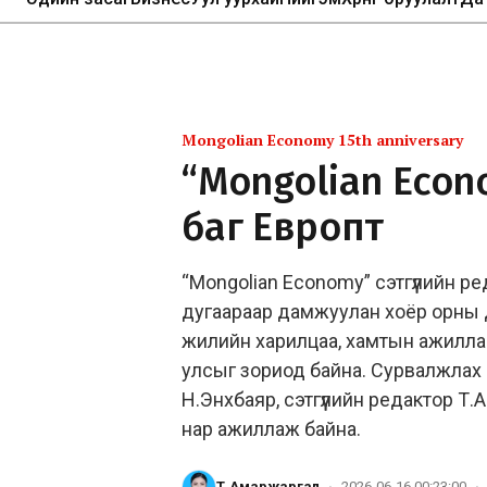
Mongolian Economy 15th anniversary
“Mongolian Econ
баг Европт
“Mongolian Economy” сэтгүүлийн ре
дугаараар дамжуулан хоёр орны д
жилийн харилцаа, хамтын ажиллаг
улсыг зориод байна. Сурвалжлах 
Н.Энхбаяр, сэтгүүлийн редактор Т
нар ажиллаж байна.
Т.Амаржаргал
·
2026-06-16 00:23:00
·