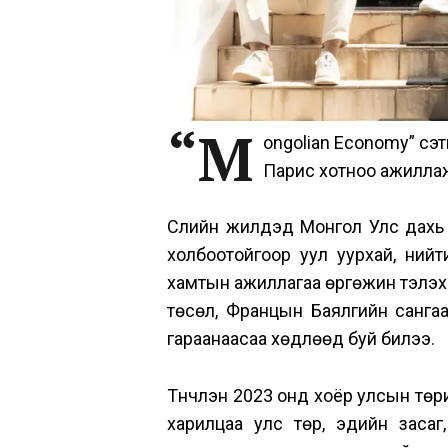
“M
ongolian Economy” сэт
Парис хотноо ажилла
Сүүлийн жилүүдэд Монгол Улс да
холбоотойгоор уул уурхай, ний
хамтын ажиллагаа өргөжин тэлэх 
төсөл, Францын Баялгийн сангаас 
гараанаасаа хөдлөөд буй билээ.
Түүнчлэн 2023 онд хоёр улсын төри
харилцаа улс төр, эдийн засаг,