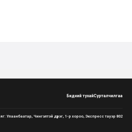
Бидний тухай
Сурталчилгаа
яг
:
Улаанбаатар, Чингэлтэй дүүрэг, 1-р хороо, Экспресс тауэр 802