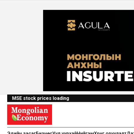
MSE stock prices loading
Эдийн засаг
Бизнес
Уул уурхай
Нийгэм
Хөрөнгө оруулалт
Да