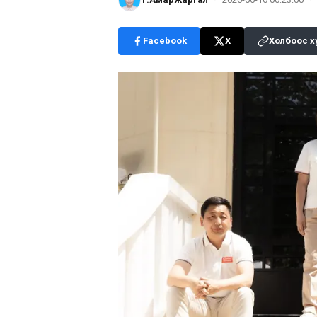
Facebook
X
Холбоос х