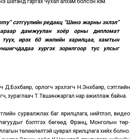
нэ шатанд гаргах чухал алхам болсон юм.
omy” сэтгүүлийн редакц “Шинэ жарны эхлэл”
гаараар дамжуулан хоёр орны дипломат
түүх, ирэх 60 жилийн харилцаа, хамтын
ншигчдадаа хүргэх зорилгоор тус улсыг
 Д.Бэхбаяр, орлогч эрхлэгч Н.Энхбаяр, сэтгүүлийн
гч, зураглаач Т.Түвшинжаргал нар ажиллаж байна.
үүлийн сурвалжлах баг ярилцлага, нийтлэл, видео
жлагуудыг бэлтгэх бөгөөд Франц, Монголын төр-
ллагын төлөөлөлтэй цуврал ярилцлага хийх болно.