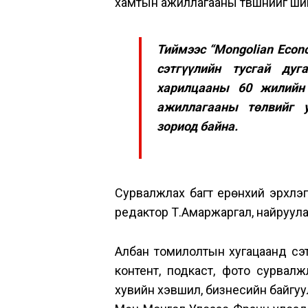
хамтын ажиллагааны түвшнийг ши
Тиймээс “Mongolian Econ
сэтгүүлийн тусгай ду
харилцааны 60 жилийн 
ажиллагааны төлвийг у
зориод байна.
Сурвалжлах багт ерөнхий эрхлэгч
редактор Т.Амаржаргал, найруула
Албан томилолтын хугацаанд сэтг
контент, подкаст, фото сурвал
хувийн хэвшил, бизнесийн байгуу