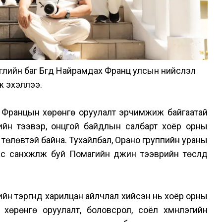
гүүлийн баг Бүгд Найрамдах Франц улсын нийслэл
ж эхэллээ.
хь Францын хөрөнгө оруулалт эрчимжиж байгаатай
тийн тээвэр, онцгой байдлын салбарт хоёр орны
төлөвтэй байна. Тухайлбал, Орано группийн ураны
санхүүжүүлж буй Помагийн дүүжин тээврийн төслүүд
йн тэргүүнүүд харилцан айлчлал хийсэн нь хоёр орны
 хөрөнгө оруулалт, боловсрол, соёл хүмүүнлэгийн