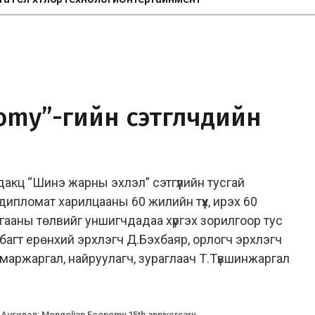
omy”-гийн сэтгүүлчдийн
дакц “Шинэ жарны эхлэл” сэтгүүлийн тусгай
ипломат харилцааны 60 жилийн түүх, ирэх 60
ааны төлвийг уншигчдадаа хүргэх зорилгоор тус
багт ерөнхий эрхлэгч Д.Бэхбаяр, орлогч эрхлэгч
.Амаржаргал, найруулагч, зураглаач Т.Түвшинжаргал
Ангилал
:
Mongolian Economy 15th anniversary