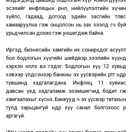
эсэхийг инфляцын өрнөл, нийлүүлэлтийн хүчин
зүйлс, гадаад, дотоод эдийн засгийн төлөвөөс
хамааруулна гэж онцолсон нь зах зээлд өгч буй
урьдчилсан дохио гэж уншигдаж байна.
Иргэд, бизнесийн хамгийн их сонирхдог асуулт
бол бодлогын хүүгийн шийдвэр зээлийн хүүнд
хэрхэн нөлөөлөх вэ гэдэг. Бодлогын хүү 12 хувьд
хэвээр үлдсэнээр банкны эх үүсвэрийн өртөг өндөр
түвшинд хадгалагдана. Инфляц 11 хувиас
давсан үед хадгаламж эзэмшигчид бодит өгөөжөө
хамгаалахыг хүснэ. Банкууд ч эх үүсвэр татахын
тулд харьцангуй өндөр хүү санал болгохоос өөр
аргагүй.