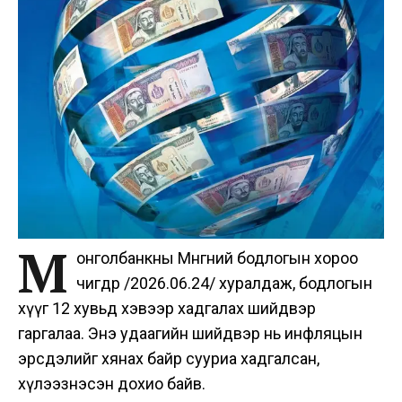
М
онголбанкны Мөнгөний бодлогын хороо
өчигдөр /2026.06.24/ хуралдаж, бодлогын
хүүг 12 хувьд хэвээр хадгалах шийдвэр
гаргалаа. Энэ удаагийн шийдвэр нь инфляцын
эрсдэлийг хянах байр сууриа хадгалсан,
хүлээзнэсэн дохио байв.