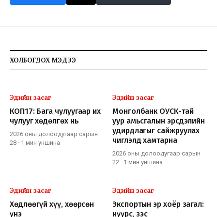
ХОЛБОГДОХ МЭДЭЭ
Эдийн засаг
Эдийн засаг
КОП17: Бага чулуугаар их
Монголбанк ОУСК-тай
чулууг хөдөлгөх нь
уур амьсгалын эрсдэлийн
удирдлагыг сайжруулах
2026 оны долоодугаар сарын
чиглэлд хамтарна
28
·
1 мин
уншина
2026 оны долоодугаар сарын
22
·
1 мин
уншина
Эдийн засаг
Эдийн засаг
Хөдлөөгүй хүү, хөөрсөн
Экспортын эр хоёр загал:
үнэ
нүүрс, зэс