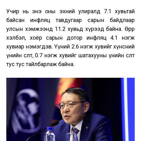
Учир нь энэ оны эхний улиралд 7.1 хувьтай
байсан инфляц тавдугаар сарын байдлаар
улсын хэмжээнд 11.2 хувьд хүрээд байна. Өөрөөр
хэлбэл, хоёр сарын дотор инфляц 4.1 нэгж
хувиар нэмэгдэв. Үүний 2.6 нэгж хувийг хүнсний
үнийн өсөлт, 0.7 нэгж хувийг шатахууны үнийн өсөлт
тус тус тайлбарлаж байна.