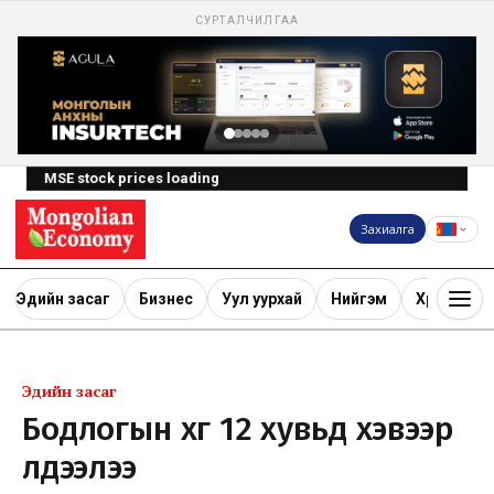
СУРТАЛЧИЛГАА
MSE stock prices loading
Захиалга
Эдийн засаг
Бизнес
Уул уурхай
Нийгэм
Хөрөнгө ору
Эдийн засаг
Бодлогын хүүг 12 хувьд хэвээр
үлдээлээ