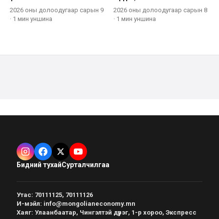
2026 оны долоодугаар сарын 9
2026 оны долоодугаар сарын 8
·
1 мин
уншина
·
1 мин
уншина
Бидний тухай
Сурталчилгаа
Утас
:
70111125, 70111126
И-мэйл
:
info@mongolianeconomy.mn
Хаяг
:
Улаанбаатар, Чингэлтэй дүүрэг, 1-р хороо, Экспресс