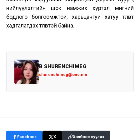
нийлүүлэлтийн шок намжих хүртэл мөнгөний
бодлого болгоомжтой, харьцангуй хатуу төлөвт
хадгалагдах төлөвтэй байна.
B SHURENCHIMEG
shurenchimeg@one.mn
Facebook
X
Холбоос хуулах