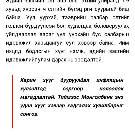
Эдийн засгийн өсөлт энэ оны эхний улиралд 7.9
хувьд хүрсэн ч өсөлтийн бүтэц өргөн суурьтай биш
байна. Уул уурхай, тээврийн салбар өсөлтийг
голлон бүрдүүлсэн бол худалдаа, боловсруулах
үйлдвэрлэл зэрэг уул уурхайн бус салбарын
идэвхжил харьцангуй сул хэвээр байна. Ийм
нөхцөлд бодлогын хүүг нэмж, эдийн засгийн
идэвхжлийг улам дарах нь эрсдэлтэй.
Харин хүүг бууруулбал инфляцын
хүлээлтэд сөргөөр нөлөөлөх
магадлалтай. Тиймээс Монголбанк энэ
удаа хүүг хэвээр хадгалах хувилбарыг
сонгов.