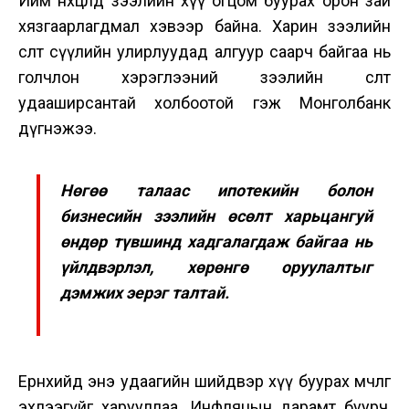
Ийм нөхцөлд зээлийн хүү огцом буурах орон зай
хязгаарлагдмал хэвээр байна. Харин зээлийн
өсөлт сүүлийн улирлуудад алгуур саарч байгаа нь
голчлон хэрэглээний зээлийн өсөлт
удааширсантай холбоотой гэж Монголбанк
дүгнэжээ.
Нөгөө талаас ипотекийн болон
бизнесийн зээлийн өсөлт харьцангуй
өндөр түвшинд хадгалагдаж байгаа нь
үйлдвэрлэл, хөрөнгө оруулалтыг
дэмжих эерэг талтай.
Ерөнхийдөө энэ удаагийн шийдвэр хүү буурах мөчлөг
эхлээгүйг харууллаа. Инфляцын дарамт буурч,