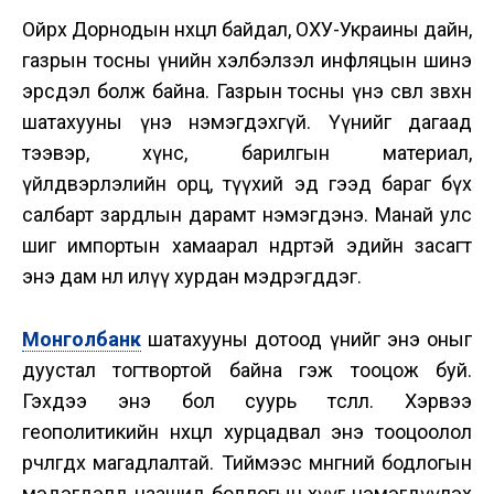
Ойрх Дорнодын нөхцөл байдал, ОХУ-Украины дайн,
газрын тосны үнийн хэлбэлзэл инфляцын шинэ
эрсдэл болж байна. Газрын тосны үнэ өсвөл зөвхөн
шатахууны үнэ нэмэгдэхгүй. Үүнийг дагаад
тээвэр, хүнс, барилгын материал,
үйлдвэрлэлийн орц, түүхий эд гээд бараг бүх
салбарт зардлын дарамт нэмэгдэнэ. Манай улс
шиг импортын хамаарал өндөртэй эдийн засагт
энэ дам нөлөө илүү хурдан мэдрэгддэг.
Монголбанк
шатахууны дотоод үнийг энэ оныг
дуустал тогтвортой байна гэж тооцож буй.
Гэхдээ энэ бол суурь төсөөлөл. Хэрвээ
геополитикийн нөхцөл хурцадвал энэ тооцоолол
өөрчлөгдөх магадлалтай. Тиймээс мөнгөний бодлогын
мэдэгдэлд цаашид бодлогын хүүг нэмэгдүүлэх