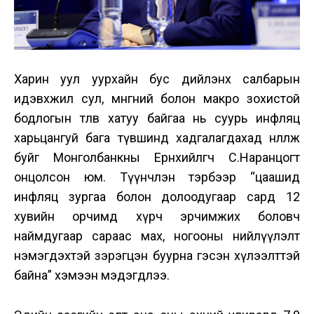
Харин уул уурхайн бус дийлэнх салбарын
идэвхжил сул, мөнгөний болон макро зохистой
бодлогын төлөв хатуу байгаа нь суурь инфляц
харьцангуй бага түвшинд хадгалагдахад нөлөөлж
буйг Монголбанкны Ерөнхийлөгч С.Наранцогт
онцолсон юм. Түүнчлэн тэрбээр “цаашид
инфляц зургаа болон долоодугаар сард 12
хувийн орчимд хүрч эрчимжих боловч
наймдугаар сараас мах, ногооны нийлүүлэлт
нэмэгдэхтэй зэрэгцэн буурна гэсэн хүлээлттэй
байна” хэмээн мэдэгдлээ.