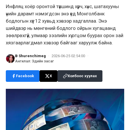
Инфляц хоёр оронтой түвшинд хүрч, хүнс, шатахууны
үнийн дарамт нэмэгдсэн энэ үед Монголбанк
бодлогын хүүг 12 хувьд хэвээр хадгаллаа. Энэ
шийдвэр нь мөнгөний бодлого ойрын хугацаанд
зөөлрөхгүй, улмаар зээлийн хүү огцом буурах орон зай
хязгаарлагдмал хэвээр байгааг харуулж байна.
B Shurenchimeg
·
2026-06-25 02:54:00
·
Ангилал
:
Эдийн засаг
Facebook
X
Холбоос хуулах