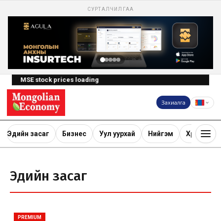
СУРТАЛЧИЛГАА
MSE stock prices loading
Захиалга
Эдийн засаг
Бизнес
Уул уурхай
Нийгэм
Хөрөнгө ору
Эдийн засаг
PREMIUM