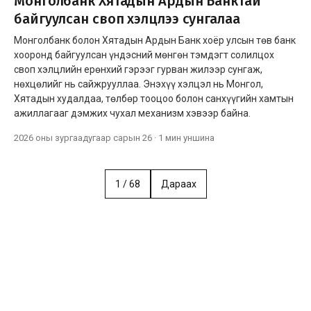
Монголбанк Хятадын Ардын Банктай
байгуулсан своп хэлцлээ сунгалаа
Монголбанк болон Хятадын Ардын Банк хоёр улсын төв банк
хооронд байгуулсан үндэсний мөнгөн тэмдэгт солилцох
своп хэлцлийн ерөнхий гэрээг гурван жилээр сунгаж,
нөхцөлийг нь сайжрууллаа. Энэхүү хэлцэл нь Монгол,
Хятадын худалдаа, төлбөр тооцоо болон санхүүгийн хамтын
ажиллагааг дэмжих чухал механизм хэвээр байна.
2026 оны зургаадугаар сарын 26
·
1 мин
уншина
1
/
68
Дараах