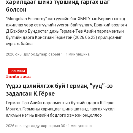
харилцааг шинэ түвшинд гаргах цаг
болсон
“Mongolian Economy” сэтгүүлийн баг ХБНГУ-ын Берлин хотод
ажиллах үеэр сэтгүүлийн үүсгэн байгуулагч, Ерөнхий эрхлэгч
Д.Бэхбаяр Бундестаг дахь Герман-Төв Азийн парламентын
бүлгийн дарга Кристиан Гёркетэй (2026.06.23) ярилцсаныг
хүргэж байна.
2026 оны долоодугаар сарын 1
·
1 мин
уншина
PREMIUM
Эдийн засаг
Үүдээ цэлийлгэж буй Герман, “үүц”-ээ
задалсан К.Гёрке
Герман-Төв Азийн парламентын бүлгийн дарга К.Гёрке
Монгол, Германы харилцааг шинэ шатанд гаргах чухал
алхмын нэг нь визийн бодлого хэмээн онцоллоо
2026 оны зургаадугаар сарын 30
·
1 мин
уншина