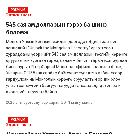
PREMIUM
Эдийн засаг
545 сая ам.долларын гэрээ ба шинэ
боломж
Монгол Улсын Ерөнхий сайдын дэргэдэх Эдийн засгийн
зөвлөлийн “Unlock the Mongolian Economy” өргөтгөсөн
хуралдааны үеэр нийт 545 сая ам.долларын төслийн хөрөнгө
оруулалтын зургаан гэрээ, санамж бичигт гарын үсэг зурлаа.
Сингапурын PhillipCapital Монголд оффисоо нээхээр болж,
Унгарын OTP банк салбар байгуулах хүсэлтээ албан ёсоор
гардуулсан нь Монголын хөрөнгө оруулалтын орчин олон
улсын санхүүгийн байгууллагуудын анхааралд дахин орж
эхэлснийг харуулж байна.
2026 оны зургаадугаар сарын 29
·
1 мин
уншина
PREMIUM
Эдийн засаг