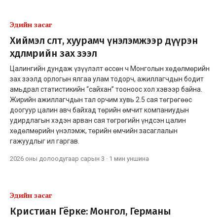
Эдийн засаг
Хиймэл өсөлт, хуурамч үнэлэмжээр дүүрэн
хөдөлмөрийн зах зээл
Цалингийн дундаж үзүүлэлт өссөн ч Монголын хөдөлмөрийн
зах зээлд орлогын ялгаа улам тодорч, ажиллагчдын бодит
амьдрал статистикийн “сайхан” тооноос хол хэвээр байна.
Жирийн ажиллагчдын тал орчим хувь 2.5 сая төгрөгөөс
доогуур цалин авч байхад төрийн өмчит компаниудын
удирдлагын хэдэн арван сая төгрөгийн үндсэн цалин
хөдөлмөрийн үнэлэмж, төрийн өмчийн засаглалын
гажуудлыг ил гаргав.
2026 оны долоодугаар сарын 3
·
1 мин
уншина
Эдийн засаг
Кристиан Гёрке: Монгол, Германы