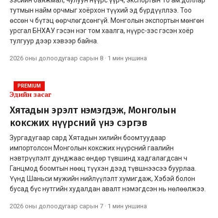
тутмын найм орчмыг хоёрхон түүхий эд бүрдүүллээ. Тоо
өссөн ч бүтэц өөрчлөгдсөнгүй. Монголын экспортын мөнгөн
урсгал БНХАУ гэсэн нэг том хаалга, нүүрс-зэс гэсэн хоёр
тулгуур дээр хэвээр байна.
2026 оны долоодугаар сарын 8
·
1 мин
уншина
PREMIUM
Эдийн засаг
Хятадын эрэлт нэмэгдэж, Монголын
коксжих нүүрсний үнэ сэргэв
Зургадугаар сард Хятадын хилийн боомтуудаар
импортолсон Монголын коксжих нүүрсний гаалийн
нэвтрүүлэлт дунджаас өндөр түвшинд хадгалагдсан ч
Ганцмод боомтын нөөц түүхэн дээд түвшнээсээ буурлаа.
Үүнд Шаньси мужийн нийлүүлэлт хумигдаж, Хэбэй болон
бусад бүс нутгийн худалдан авалт нэмэгдсэн нь нөлөөлжээ.
2026 оны долоодугаар сарын 7
·
1 мин
уншина