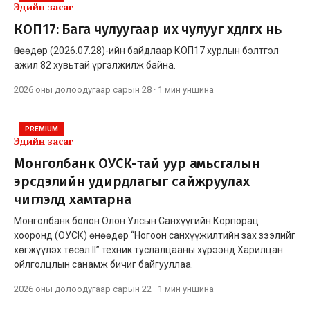
Эдийн засаг
КОП17: Бага чулуугаар их чулууг хөдөлгөх нь
Өнөөдөр (2026.07.28)-ийн байдлаар КОП17 хурлын бэлтгэл
ажил 82 хувьтай үргэлжилж байна.
2026 оны долоодугаар сарын 28
·
1 мин
уншина
PREMIUM
Эдийн засаг
Монголбанк ОУСК-тай уур амьсгалын
эрсдэлийн удирдлагыг сайжруулах
чиглэлд хамтарна
Монголбанк болон Олон Улсын Санхүүгийн Корпорац
хооронд (ОУСК) өнөөдөр “Ногоон санхүүжилтийн зах зээлийг
хөгжүүлэх төсөл II” техник туслалцааны хүрээнд Харилцан
ойлголцлын санамж бичиг байгууллаа.
2026 оны долоодугаар сарын 22
·
1 мин
уншина