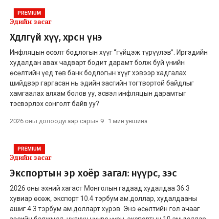
PREMIUM
Эдийн засаг
Хөдлөөгүй хүү, хөөрсөн үнэ
Инфляцын өсөлт бодлогын хүүг “гүйцэж түрүүлэв”. Иргэдийн
худалдан авах чадварт бодит дарамт болж буй үнийн
өсөлтийн үед төв банк бодлогын хүүг хэвээр хадгалах
шийдвэр гаргасан нь эдийн засгийн тогтвортой байдлыг
хамгаалах алхам болов уу, эсвэл инфляцын дарамтыг
тэсвэрлэх сонголт байв уу?
2026 оны долоодугаар сарын 9
·
1 мин
уншина
PREMIUM
Эдийн засаг
Экспортын эр хоёр загал: нүүрс, зэс
2026 оны эхний хагаст Монголын гадаад худалдаа 36.3
хувиар өсөж, экспорт 10.4 тэрбум ам.доллар, худалдааны
ашиг 4.3 тэрбум ам.долларт хүрэв. Энэ өсөлтийн гол ачааг
зэсийн баяжмал, чулуун нүүрс үүрч, экспортын 10 ам.доллар