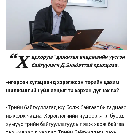
“Х
архорум” дижитал академийн үүсгэн
байгуулагч Д.Энхбаттай ярилцлаа.
-Өнгөрсөн хугацаанд хэрэгжсэн төрийн цахим
шилжилтийн үйл явцыг та хэрхэн дүгнэх вэ?
-Төрийн байгууллагад юу болж байгааг би гаднаас
нь хэлж чадна. Хэрэглэгчийн нүдээр, яг л бусад
хүмүүс төрийн байгууллагуудыг яаж харж байгаа
тэр нүдээр л хардаг. Төрийн байгууллага дахь