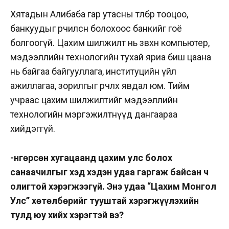
Хятадын Алибаба гар утасны төлбөр тооцоо,
банкуудыг өөрчилсөн болохоос банкийг гоё
болгоогүй. Цахим шилжилт нь зөвхөн компьютер,
мэдээллийн технологийн тухай яриа биш цаана
нь байгаа байгууллага, институцийн үйл
ажиллагаа, зорилгыг өөрчлөх явдал юм. Тийм
учраас цахим шилжилтийг мэдээллийн
технологийн мэргэжилтнүүд дангаараа
хийдэггүй.
-Өнгөрсөн хугацаанд цахим улс болох
санаачилгыг хэд хэдэн удаа гаргаж байсан ч
олигтой хэрэгжээгүй. Энэ удаа “Цахим Монгол
Улс” хөтөлбөрийг тууштай хэрэгжүүлэхийн
тулд юу хийх хэрэгтэй вэ?