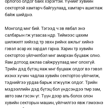
орлогоо олдог байх хэрэгтэй. Үүнийг хувийн
сектортой хамтарч байгуулаад, хамтарч ашиглаж
байж шийднэ.
Монголд мөнгө бий. Тэгээд ч зөв явбал энэ
салбарын өгөөж угаасаа өндөр. Тиймээс цахим
шилжилт хийхэд төр зөвхөн өөрийнхөө ажлыг хийнэ
гэвэл асар их зардал гарна. Харин төр хувийн
сектортоо үйлчилбэл мөнгөө амархан буцааж олно.
Яам дотоод ажлаа сайжруулаад мөнгө олохгүй.
Төрийн дэд бүтэц яаж мөнгөө буцааж олдог вэ гэвэл
ихэнх хүчин чадлаа хувийн сектортоо үйлчилж,
тэднийгээ урдаа барьж хөгжүүлж олдог. Төрийн
мэдээллийн дэд бүтэц бол үндсэндээ төмөр зам,
авто зам гэсэн үг. Түүн дээр аль болох олон
хувийн секторын машин, үйлчилгээ явж гэмээнэ