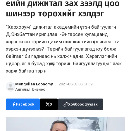
үеийн дижитал зах зээлд цоо
шинээр төрөхийг хэлдэг
“Хархорум” дижитал академийн үүсгэн байгуулагч
Д.Энхбаттай ярилцлаа. -Өнгөрсөн хугацаанд
хэрэгжсэн төрийн цахим шилжилтийн үйл явцыг та
хэрхэн дүгнэх вэ? -Төрийн байгууллагад юу болж
байгааг би гаднаас нь хэлж чадна. Хэрэглэгчийн
нүдээр, яг л бусад хүмүүс төрийн байгууллагуудыг яаж
харж байгаа тэр н
Mongolian Economy
·
2021-05-03 06:51:59
·
Ангилал
:
Бизнес
Facebook
X
Холбоос хуулах