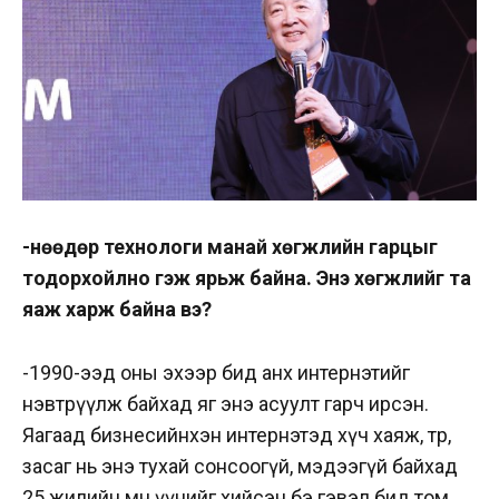
-Өнөөдөр технологи манай хөгжлийн гарцыг
тодорхойлно гэж ярьж байна. Энэ хөгжлийг та
яаж харж байна вэ?
-1990-ээд оны эхээр бид анх интернэтийг
нэвтрүүлж байхад яг энэ асуулт гарч ирсэн.
Яагаад бизнесийнхэн интернэтэд хүч хаяж, төр,
засаг нь энэ тухай сонсоогүй, мэдээгүй байхад
25 жилийн өмнө үүнийг хийсэн бэ гэвэл бид том