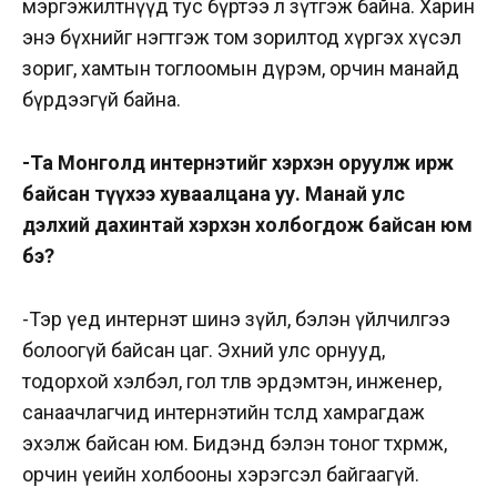
мэргэжилтнүүд тус бүртээ л зүтгэж байна. Харин
энэ бүхнийг нэгтгэж том зорилтод хүргэх хүсэл
зориг, хамтын тоглоомын дүрэм, орчин манайд
бүрдээгүй байна.
-Та Монголд интернэтийг хэрхэн оруулж ирж
байсан түүхээ хуваалцана уу. Манай улс
дэлхий дахинтай хэрхэн холбогдож байсан юм
бэ?
-Тэр үед интернэт шинэ зүйл, бэлэн үйлчилгээ
болоогүй байсан цаг. Эхний улс орнууд,
тодорхой хэлбэл, гол төлөв эрдэмтэн, инженер,
санаачлагчид интернэтийн төсөлд хамрагдаж
эхэлж байсан юм. Бидэнд бэлэн тоног төхөөрөмж,
орчин үеийн холбооны хэрэгсэл байгаагүй.