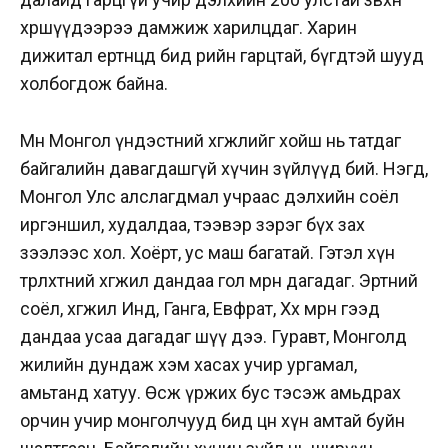
хөршүүдээрээ дамжиж харилцдаг. Харин
дижитал ертөнцөд бид өөрийн гарцтай, бүгдтэй шууд
холбогдож байна.
Мөн Монгол үндэстний хөгжлийг хойш нь татдаг
байгалийн давагдашгүй хүчин зүйлүүд бий. Нэгд,
Монгол Улс алслагдмал учраас дэлхийн соёл
иргэншил, худалдаа, тээвэр зэрэг бүх зах
зээлээс хол. Хоёрт, ус маш багатай. Гэтэл хүн
төрөлхтний хөгжил дандаа гол мөрөн дагадаг. Эртний
соёл, хөгжил Инд, Ганга, Евфрат, Хөх мөрөн гээд
дандаа усаа дагадаг шүү дээ. Гуравт, Монголд
жилийн дундаж хэм хасах учир ургамал,
амьтанд хатуу. Өсөж үржих бус тэсэж амьдрах
орчин учир монголчууд бид цөөн хүн амтай буйн