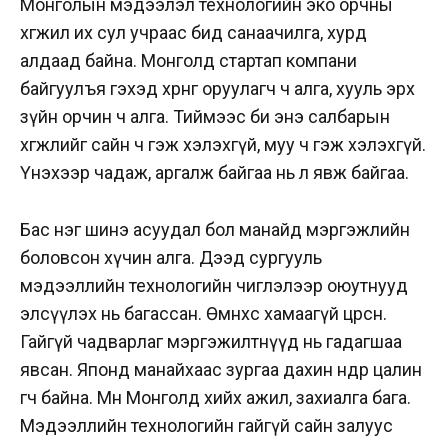
Монголын мэдээлэл технологийн эко орчны
хөгжил их сул учраас бид санаачилга, хурд
алдаад байна. Монголд стартап компани
байгуулъя гэхэд хөрөнгө оруулагч ч алга, хууль эрх
зүйн орчин ч алга. Тиймээс би энэ салбарын
хөгжлийг сайн ч гэж хэлэхгүй, муу ч гэж хэлэхгүй.
Үнэхээр чадаж, аргалж байгаа нь л явж байгаа.
Бас нэг шинэ асуудал бол манайд мэргэжлийн
боловсон хүчин алга. Дээд сургууль
мэдээллийн технологийн чиглэлээр оюутнууд
элсүүлэх нь багассан. Өмнөхөөсөө хамаагүй цөөрсөн.
Гайгүй чадварлаг мэргэжилтнүүд нь гадагшаа
явсан. Японд манайхаас зургаа дахин өндөр цалин
өгч байна. Мөн Монголд хийх ажил, захиалга бага.
Мэдээллийн технологийн гайгүй сайн залуус