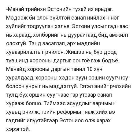
-Манай төрийнхөн Эстонийн тухай их ярьдаг.
Мэдээж би олон зүйлтэй санал нийлэх ч нэг
зүйлийг тодруулан хэлье. Эстони улсыг гаднаас
нь хараад, хэлбэрийг нь дуурайгаад бид амжилт
олохгүй. Тэнд засаглал, эрх мэдлийн
хуваарилалтыг өөрчилсөн. Жишээ нь, бүр доод
түвшинд хорооны даргыг сонгоё гэж бодъё.
Манайд хорооны даргын танил 10 хүн
хуралдаад, хорооны хэдэн зуун оршин суугч юу
болсон учрыг нь мэддэггүй. Гэтэл энийг өөрчлөхийн
тулд бүх оршин суугчаас гар утсаар санал
хурааж болно. Тиймээс асуудлыг зарчмын
хувьд өөрчилж, төрийн реформыг яаж хийх вэ
гэдгийг илүүтэйгээр Эстониос олж харах
хэрэгтэй.