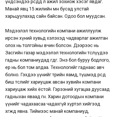
үндсэндээ өөрсдөдөө л ажил зохиож хэсэг явдаг.
Манай явц 15 жилийн өмнө бусад улстай
харьцуулахад сайн байсан. Одоо бол муудсан.
Мэдээлэл технологийн компани ажиллуулж
ирсэн хүний хувьд хэлэхэд чадварлаг ажилтан
олох нь толгойны өвчин болсон. Дээрээс нь
Засгийн газар мэдээлэл технологийн төслүүдээ
гадны компаниудад өгдөг. Энэ бол буруу бодлого,
ер нь бол том алдаа. Технологийг гаднаас авч
болно. Гэхдээ үүнийг төрийн яамд, түшмэд өөрсдөө
биш төслийг хариуцаж авсан хувийн компани
хариуцаж хийх ёстой. Гэрээний хугацаа дуусаад
гадныхан яваад өгнө. Харин дотоодын компани
үүнийг чадахаасаа чадахгүй хүртэл хийгээд
хөгжөөд явна. Тиймээс манай компаниуд,