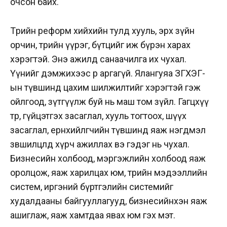
очсон байх.
Төрийн реформ хийхийн тулд хууль, эрх зүйн
орчин, төрийн үүрэг, бүтцийг иж бүрэн харах
хэрэгтэй. Энэ ажилд санаачилга их чухал.
Үүнийг дэмжихээс өөр аргагүй. Ялангуяа ЗГХЭГ-
ын түвшинд цахим шилжилтийг хэрэгтэй гэж
ойлгоод, зүтгүүлж буй нь маш том зүйл. Гагцхүү
төр, гүйцэтгэх засаглал, хууль тогтоох, шүүх
засаглал, ерөнхийлөгчийн түвшинд яаж нэгдмэл
зөвшилцөлд хүрч ажиллах вэ гэдэг нь чухал.
Бизнесийн холбоод, мэргэжлийн холбоод яаж
оролцож, яаж харилцах юм, төрийн мэдээллийн
систем, иргэний бүртгэлийн системийг
худалдааны байгууллагууд, бизнесийнхэн яаж
ашиглаж, яаж хамтдаа явах юм гэх мэт.