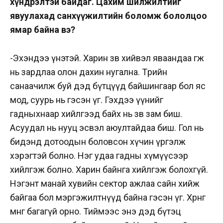
хүндрэлтэй байдаг. Цахим шилжилтийг
явуулахад санхүүжилтийн боломж бололцоо
ямар байна вэ?
-Эхэндээ үнэтэй. Харин зөв хийвэл яваандаа өгөөж
нь зардлаа олон дахин нугална. Төрийн
санаачилж буй дэд бүтцүүд байшингаар бол яс
мод, суурь нь гэсэн үг. Гэхдээ үүнийг
гадныхнаар хийлгээд байх нь зөв зам биш.
Асуудал нь нууц эсвэл аюултайдаа биш. Гол нь
бидэнд дотоодын боловсон хүчин үргэлж
хэрэгтэй болно. Нэг удаа гадны хүмүүсээр
хийлгэж болно. Харин байнга хийлгэж болохгүй.
Нэгэнт манай хувийн сектор ажлаа сайн хийж
байгаа бол мэргэжилтнүүд байна гэсэн үг. Хөрөнгө
мөнгө багагүй орно. Тиймээс энэ дэд бүтэц