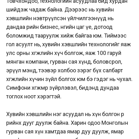
Товчхондоо, технологийн асуудлаа бид хурдан
шийдэж чадаж байна. Дээрээс нь хувийн
хэвшлийн нэвтрүүлсэн үйлчилгээнүүд нь
дандаа өөрийн бизнес, өнөөгийн цаг үе, дотоод
боломжид тааруулж хийж байгаа юм. Тиймээс
гол асуулт нь, хувийн хэвшлийн технологийг яаж
улс орны хөгжлийн хүч болгож, яаж 100 гаруй
мянган компани, гурван сая хүнд, боловсрол,
эрүүл мэнд, тээвэр холбоо зэрэг бүх салбарт
хөгжлийн хүчин зүйл болгох юм бэ гэдэг нь чухал.
Симфони хөгжмөөр зүйрлэвэл, бидэнд дундаа
тоглох ноот хэрэгтэй.
Хувийн хэвшлийн нэг асуудал нь хүн болгон өөр
өөрийнхөө дууг дуулж байна. Харин одоо Монголын
гурван сая хүн хамтдаа ямар дуу дуулж, ямар