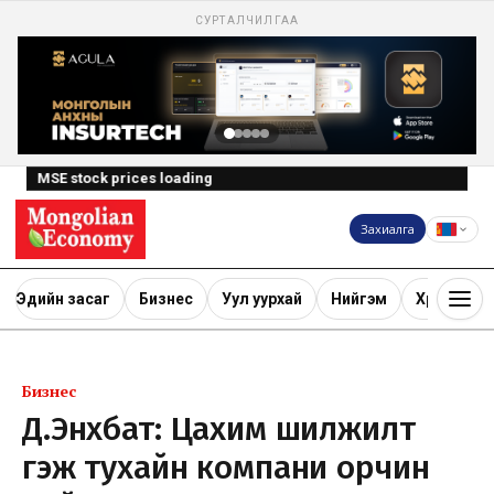
СУРТАЛЧИЛГАА
MSE stock prices loading
Захиалга
Эдийн засаг
Бизнес
Уул уурхай
Нийгэм
Хөрөнгө ору
Бизнес
Д.Энхбат: Цахим шилжилт
гэж тухайн компани орчин