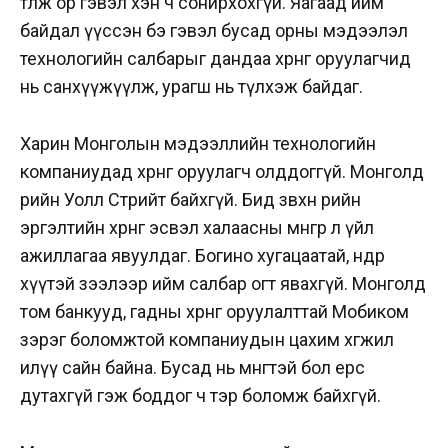
төлж ор гэвэл хэн ч сонирхохгүй. Яагаад ийм
байдал үүссэн бэ гэвэл бусад орны мэдээлэл
технологийн салбарыг дандаа хөрөнгө оруулагчид
нь санхүүжүүлж, урагш нь түлхэж байдаг.
Харин Монголын мэдээллийн технологийн
компаниудад хөрөнгө оруулагч олддоггүй. Монголд
өөрийн Уолл Стрийт байхгүй. Бид зөвхөн өөрийн
эргэлтийн хөрөнгө эсвэл халаасны мөнгөөрөө л үйл
ажиллагаа явуулдаг. Богино хугацаатай, өндөр
хүүтэй зээлээр ийм салбар огт явахгүй. Монголд
том банкууд, гадны хөрөнгө оруулалттай Мобиком
зэрэг боломжтой компаниудын цахим хөгжил
илүү сайн байна. Бусад нь мөнгөтэй бол ерөөсөө
дутахгүй гэж боддог ч тэр боломж байхгүй.