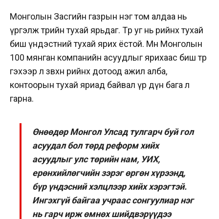
Монголын Засгийн газрын нэг том алдаа нь
үргэлж төрийн тухай ярьдаг. Төр уг нь өөрийнхөө тухай
биш үндэстний тухай ярих ёстой. Мөн Монголын
100 мянган компанийн асуудлыг ярихаас биш төр
гэхээр л зөвхөн өөрийнхөө дотоод ажил алба,
контоорын тухай яриад байвал үр дүн бага л
гарна.
Өнөөдөр Монгол Улсад тулгарч буй гол
асуудал бол төрд реформ хийх
асуудлыг улс төрийн нам, УИХ,
ерөнхийлөгчийн зэрэг өргөн хүрээнд,
бүр үндэсний хэлцлээр хийх хэрэгтэй.
Ингэхгүй байгаа учраас сонгуулиар нэг
нь гарч ирж өмнөх шийдвэрүүдээ