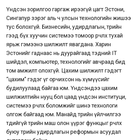
Үндсэн зорилгоо гаргаж ирээгүй цагт Эстони,
Сингапур зэрэг аль ч улсын технологийн жишээ
тус болохгүй. Бизнесийн, удирдлагын, төрийн
гээд бүх хуучин системээ томоор өөрчлөх тухай
ярьж гэмээнэ шилжилт явагдана. Харин
Эстонийг гаднаас нь дуурайгаад тэдний IT
шийдэл, компьютер, технологийг авчраад бид
том амжилт олохгүй. Цахим шилжилт гэдэгт
“цахим” гэдэг үг орчихсон нь хүмүүсийг
будилуулаад байгаа юм. Үндсэндээ цахим
шилжилтийн нууц бол цаад үндсэн институци,
системээ өөрчлөх боломжийг шинэ технологи
олгож байгаад юм. Манайд төрийн үйлчилгээ
төдийгүй төрийн маш олон үүрэг функцыг өөрчлөх
буюу төрийн удирдлагын реформын асуудал