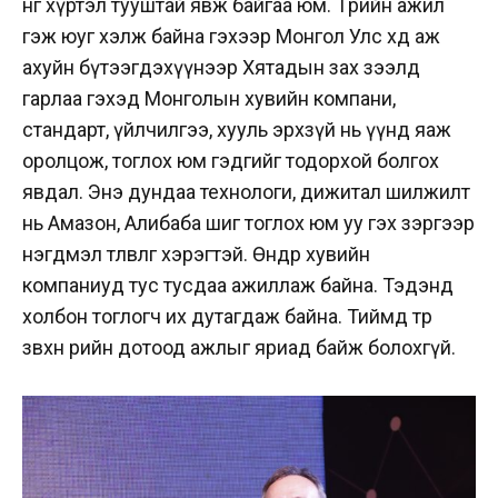
өнөөг хүртэл тууштай явж байгаа юм. Төрийн ажил
гэж юуг хэлж байна гэхээр Монгол Улс хөдөө аж
ахуйн бүтээгдэхүүнээр Хятадын зах зээлд
гарлаа гэхэд Монголын хувийн компани,
стандарт, үйлчилгээ, хууль эрхзүй нь үүнд яаж
оролцож, тоглох юм гэдгийг тодорхой болгох
явдал. Энэ дундаа технологи, дижитал шилжилт
нь Амазон, Алибаба шиг тоглох юм уу гэх зэргээр
нэгдмэл төлөвлөгөө хэрэгтэй. Өнөөдөр хувийн
компаниуд тус тусдаа ажиллаж байна. Тэдэнд
холбон тоглогч их дутагдаж байна. Тиймд төр
зөвхөн өөрийн дотоод ажлыг яриад байж болохгүй.