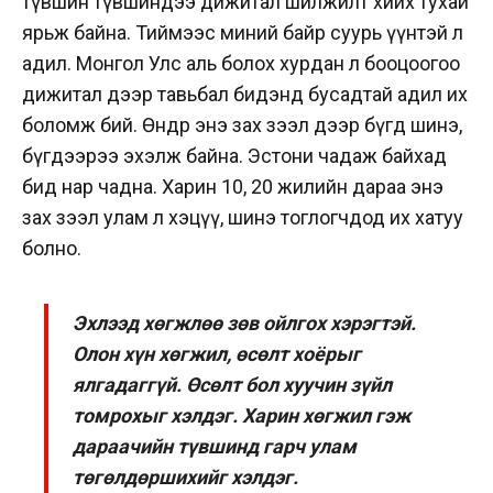
түвшин түвшиндээ дижитал шилжилт хийх тухай
ярьж байна. Тиймээс миний байр суурь үүнтэй л
адил. Монгол Улс аль болох хурдан л бооцоогоо
дижитал дээр тавьбал бидэнд бусадтай адил их
боломж бий. Өнөөдөр энэ зах зээл дээр бүгд шинэ,
бүгдээрээ эхэлж байна. Эстони чадаж байхад
бид нар чадна. Харин 10, 20 жилийн дараа энэ
зах зээл улам л хэцүү, шинэ тоглогчдод их хатуу
болно.
Эхлээд хөгжлөө зөв ойлгох хэрэгтэй.
Олон хүн хөгжил, өсөлт хоёрыг
ялгадаггүй. Өсөлт бол хуучин зүйл
томрохыг хэлдэг. Харин хөгжил гэж
дараачийн түвшинд гарч улам
төгөлдөршихийг хэлдэг.