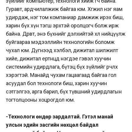
зүйлийг компьютер, технологи хийж өгч байна.
Гуравт, ардчилалжиж байгаа юм. Хөгжил нэг яам
удирдаж, нэг том компаниар дамжиж ирэх биш,
харин бүх хүн тэгш эрхтэй оролцогч болж ирж
байна. Дөрөвт, энэ бүхнийг дэлхийтэй хөл нийцүүлж
буйгаараа мэдээллийн технологийн боломж
чухал юм. Дүгнээд хэлбэл, дижитал шилжилт
хийе, дижитал ертөнцөд нэгдэе гэвэл хуучин
системийн удирдлага, бүтэц бүх зүйлийг өөрчлөх
хэрэгтэй. Манайд чухам гацаагаад байгаа гол
асуудал бол технологи биш, харин хуучин
сэтгэлгээ, арга барил, бүх түвшний удирдлагын
тогтолцооны хоцрогдол юм.
-Технологи өндөр зардалтай. Гэтэл манай
улсын эдийн засгийн нөхцөл байдал