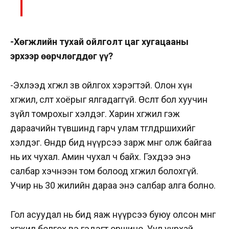
-Хөгжлийн тухай ойлголт цаг хугацааны
эрхээр өөрчлөгддөг үү?
-Эхлээд хөгжлөө зөв ойлгох хэрэгтэй. Олон хүн
хөгжил, өсөлт хоёрыг ялгадаггүй. Өсөлт бол хуучин
зүйл томрохыг хэлдэг. Харин хөгжил гэж
дараачийн түвшинд гарч улам төгөлдөршихийг
хэлдэг. Өнөөдөр бид нүүрсээ зарж мөнгө олж байгаа
нь их чухал. Амин чухал ч байх. Гэхдээ энэ
салбар хэчнээн том болоод хөгжил болохгүй.
Учир нь 30 жилийн дараа энэ салбар алга болно.
Гол асуудал нь бид яаж нүүрсээ буюу олсон мөнгөө
хөгжил болгох вэ гэдэгт оршино. Уул уурхай