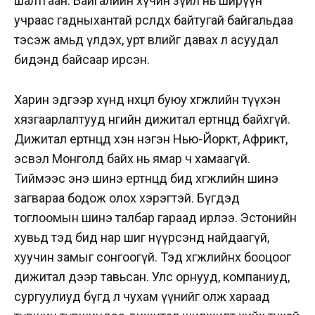
шалтгаан. Байгалийн хүчин зүйл нь ширүүн
учраас гадныхантай өрсөлдөх байтугай байгальдаа
тэсэж амьд үлдэх, урт өвлийг давах л асуудал
бидэнд байсаар ирсэн.
Харин эдгээр хүнд нөхцөл буюу хөгжлийн түүхэн
хязгаарлалтууд өнөөгийн дижитал ертөнцөд байхгүй.
Дижитал ертөнцөд хэн нэгэн Нью-Йоркт, Африкт,
эсвэл Монголд байх нь ямар ч хамаагүй.
Тиймээс энэ шинэ ертөнцөд бид хөгжлийн шинэ
загвараа бодож олох хэрэгтэй. Бүгдэд
тоглоомын шинэ талбар гараад ирлээ. Эстонийн
хувьд тэд бид нар шиг нүүрсэнд найдаагүй,
хуучин замыг сонгоогүй. Тэд хөгжлийнхөө бооцоог
дижитал дээр тавьсан. Улс орнууд, компаниуд,
сургуулиуд бүгд л чухам үүнийг олж хараад