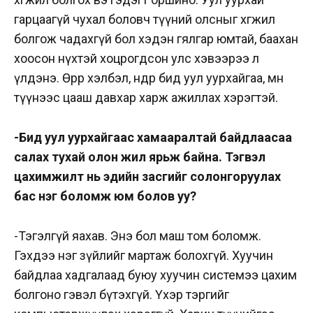
гарцаагүй чухал боловч түүний олсныг хөгжил
болгож чадахгүй бол хэдэн гялгар юмтай, баахан
хоосон нүхтэй хоцрогдсон улс хэвээрээ л
үлдэнэ. Өөрөөр хэлбэл, өнөөдөр бид уул уурхайгаа, мөн
түүнээс цааш давхар харж ажиллах хэрэгтэй.
-Бид уул уурхайгаас хамааралтай байдлаасаа
салах тухай олон жил ярьж байна. Тэгвэл
цахимжилт нь эдийн засгийг солонгоруулах
бас нэг боломж юм болов уу?
-Тэгэлгүй яахав. Энэ бол маш том боломж.
Гэхдээ нэг зүйлийг мартаж болохгүй. Хуучин
байдлаа хадгалаад буюу хуучин системээ цахим
болгоно гэвэл бүтэхгүй. Үхэр тэргийг