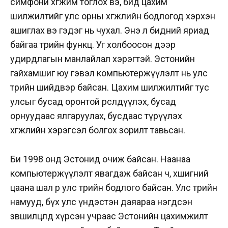
симфони хөгжим тоглох вэ, бид цахим
шилжилтийг улс орны хөгжлийн бодлогод хэрхэн
ашиглах вэ гэдэг нь чухал. Энэ л бидний яриад
байгаа төрийн функц. Уг холбоосон дээр
удирдлагын манлайлал хэрэгтэй. Эстонийн
гайхамшиг юу гэвэл компьютержүүлэлт нь улс
төрийн шийдвэр байсан. Цахим шилжилтийг тус
улсыг бусад оронтой өрсөлдүүлэх, бусад
орнуудаас ялгаруулах, бусдаас түрүүлэх
хөгжлийн хэрэгсэл болгох зорилт тавьсан.
Би 1998 онд Эстонид очиж байсан. Наанаа
компьютержүүлэлт явагдаж байсан ч, хөшигний
цаана шал өөр улс төрийн бодлого байсан. Улс төрийн
намууд, бүх улс үндэстэн даяараа нэгдсэн
зөвшилцөлд хүрсэн учраас Эстонийн цахимжилт