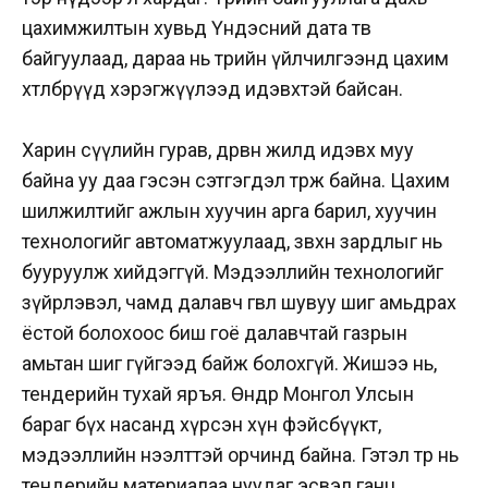
цахимжилтын хувьд Үндэсний дата төв
байгуулаад, дараа нь төрийн үйлчилгээнд цахим
хөтөлбөрүүд хэрэгжүүлээд идэвхтэй байсан.
Харин сүүлийн гурав, дөрвөн жилд идэвх муу
байна уу даа гэсэн сэтгэгдэл төрж байна. Цахим
шилжилтийг ажлын хуучин арга барил, хуучин
технологийг автоматжуулаад, зөвхөн зардлыг нь
бууруулж хийдэггүй. Мэдээллийн технологийг
зүйрлэвэл, чамд далавч өгвөл шувуу шиг амьдрах
ёстой болохоос биш гоё далавчтай газрын
амьтан шиг гүйгээд байж болохгүй. Жишээ нь,
тендерийн тухай яръя. Өнөөдөр Монгол Улсын
бараг бүх насанд хүрсэн хүн фэйсбүүкт,
мэдээллийн нээлттэй орчинд байна. Гэтэл төр нь
тендерийн материалаа нуудаг эсвэл ганц