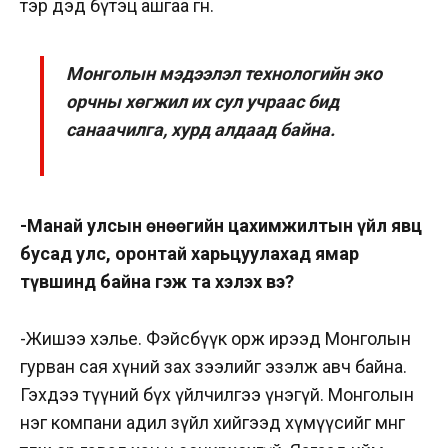
тэр дэд бүтэц ашгаа өгнө.
Монголын мэдээлэл технологийн эко
орчны хөгжил их сул учраас бид
санаачилга, хурд алдаад байна.
-Манай улсын өнөөгийн цахимжилтын үйл явц
бусад улс, оронтай харьцуулахад ямар
түвшинд байна гэж та хэлэх вэ?
-Жишээ хэлье. Фэйсбүүк орж ирээд Монголын
гурван сая хүний зах зээлийг эзэлж авч байна.
Гэхдээ түүний бүх үйлчилгээ үнэгүй. Монголын
нэг компани адил зүйл хийгээд хүмүүсийг мөнгө