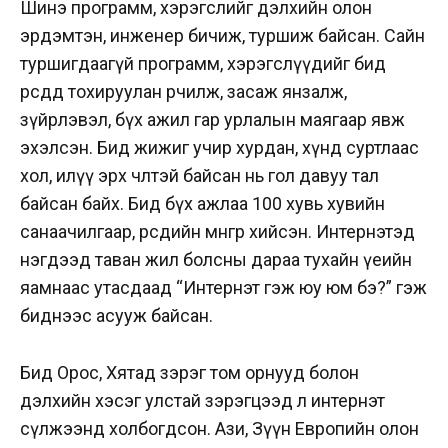
Шинэ программ, хэрэгслийг дэлхийн олон
эрдэмтэн, инженер бичиж, туршиж байсан. Сайн
туршигдаагүй программ, хэрэгслүүдийг бид
өөрсдөдөө тохируулан өөрчилж, засаж янзалж,
зүйрлэвэл, бүх ажил гар урлалын маягаар явж
эхэлсэн. Бид жижиг учир хурдан, хүнд суртлаас
хол, илүү эрх чөлөөтэй байсан нь гол давуу тал
байсан байх. Бид бүх ажлаа 100 хувь хувийн
санаачилгаар, өөрсдийн мөнгөөр хийсэн. Интернэтэд
нэгдээд таван жил болсны дараа тухайн үеийн
яамнаас утасдаад “Интернэт гэж юу юм бэ?” гэж
биднээс асууж байсан.
Бид Орос, Хятад зэрэг том орнууд болон
дэлхийн хэсэг улстай зэрэгцээд л интернэт
сүлжээнд холбогдсон. Ази, Зүүн Европийн олон