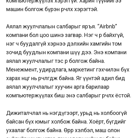
компьютержүүлэх хэрэггүй. Харин түүнийгээ
машин болгож бүрэн өөрчлөх хэрэгтэй.
Аялал жуулчлалын салбарыг яръя. “Airbnb”
компани бол цоо шинэ загвар. Нэг ч өрөө байхгүй,
нэг ч буудалгүй хэрнээ дэлхийн хамгийн том
зочид буудлын компани шүү дээ. Энэ компани
аялал жуулчлалыг тэс өөр болгож байна.
Менежмент, удирдлага, маркетинг гэхчилэн бүх
харах өнцөг нь өөрчлөгдөж байна. Яг үүнтэй адил бид
аялал жуулчлалыг хуучин арга барилаар
компьютержүүлах биш энэ салбарыг өөрчлөх ёстой.
Дижиталчлал нь нэгдүгээрт, урьд нь холбоогүй
байсан бүх юмыг холбож байна. Хоёрт, бүгдийг
ухаалаг болгож байна. Өөрөөр хэлбэл, маш олон