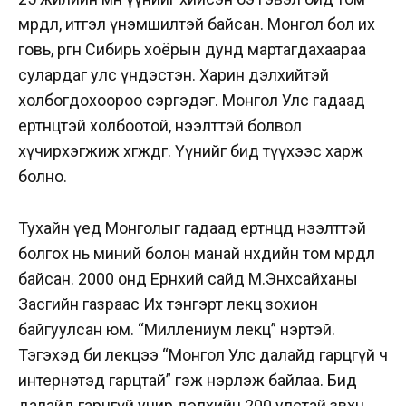
мөрөөдөл, итгэл үнэмшилтэй байсан. Монгол бол их
говь, өргөн Сибирь хоёрын дунд мартагдахаараа
сулардаг улс үндэстэн. Харин дэлхийтэй
холбогдохоороо сэргэдэг. Монгол Улс гадаад
ертөнцтэй холбоотой, нээлттэй болвол
хүчирхэгжиж хөгждөг. Үүнийг бид түүхээс харж
болно.
Тухайн үед Монголыг гадаад ертөнцөд нээлттэй
болгох нь миний болон манай нөхдийн том мөрөөдөл
байсан. 2000 онд Ерөнхий сайд М.Энхсайханы
Засгийн газраас Их тэнгэрт лекц зохион
байгуулсан юм. “Миллениум лекц” нэртэй.
Тэгэхэд би лекцээ “Монгол Улс далайд гарцгүй ч
интернэтэд гарцтай” гэж нэрлэж байлаа. Бид
далайд гарцгүй учир дэлхийн 200 улстай зөвхөн