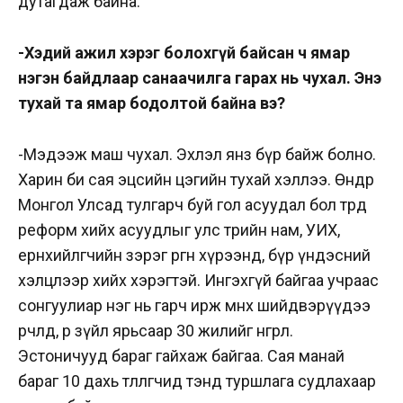
дутагдаж байна.
-Хэдий ажил хэрэг болохгүй байсан ч ямар
нэгэн байдлаар санаачилга гарах нь чухал. Энэ
тухай та ямар бодолтой байна вэ?
-Мэдээж маш чухал. Эхлэл янз бүр байж болно.
Харин би сая эцсийн цэгийн тухай хэллээ. Өнөөдөр
Монгол Улсад тулгарч буй гол асуудал бол төрд
реформ хийх асуудлыг улс төрийн нам, УИХ,
ерөнхийлөгчийн зэрэг өргөн хүрээнд, бүр үндэсний
хэлцлээр хийх хэрэгтэй. Ингэхгүй байгаа учраас
сонгуулиар нэг нь гарч ирж өмнөх шийдвэрүүдээ
өөрчлөөд, өөр зүйл ярьсаар 30 жилийг өнгөрөөлөө.
Эстоничууд бараг гайхаж байгаа. Сая манай
бараг 10 дахь төлөөлөгчид тэнд туршлага судлахаар