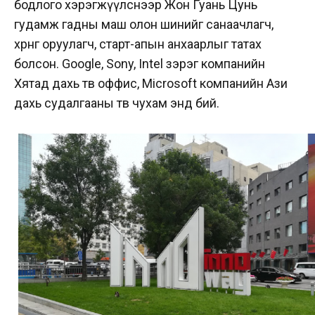
бодлого хэрэгжүүлснээр Жон Гуань Цунь
гудамж гадны маш олон шинийг санаачлагч,
хөрөнгө оруулагч, старт-апын анхаарлыг татах
болсон. Google, Sony, Intel зэрэг компанийн
Хятад дахь төв оффис, Microsoft компанийн Ази
дахь судалгааны төв чухам энд бий.