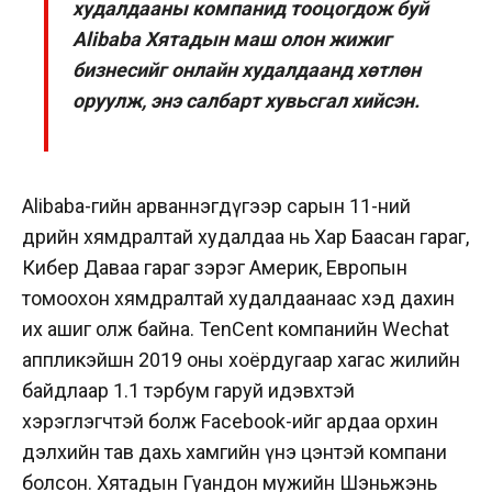
худалдааны компанид тооцогдож буй
Alibaba Хятадын маш олон жижиг
бизнесийг онлайн худалдаанд хөтлөн
оруулж, энэ салбарт хувьсгал хийсэн.
Alibaba-гийн арваннэгдүгээр сарын 11-ний
өдрийн хямдралтай худалдаа нь Хар Баасан гараг,
Кибер Даваа гараг зэрэг Америк, Европын
томоохон хямдралтай худалдаанаас хэд дахин
их ашиг олж байна. TenCent компанийн Wechat
аппликэйшн 2019 оны хоёрдугаар хагас жилийн
байдлаар 1.1 тэрбум гаруй идэвхтэй
хэрэглэгчтэй болж Facebook-ийг ардаа орхин
дэлхийн тав дахь хамгийн үнэ цэнтэй компани
болсон. Хятадын Гуандон мужийн Шэньжэнь