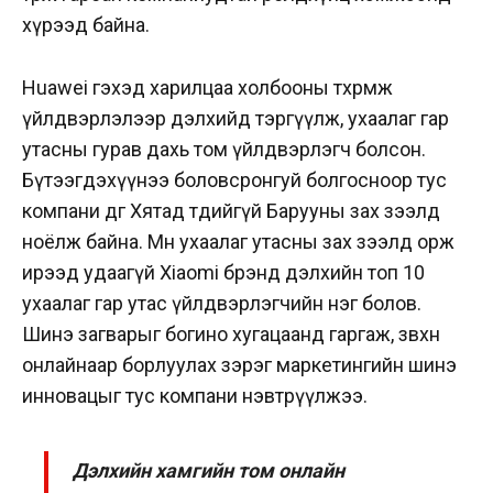
хүрээд байна.
Huawei гэхэд харилцаа холбооны төхөөрөмж
үйлдвэрлэлээр дэлхийд тэргүүлж, ухаалаг гар
утасны гурав дахь том үйлдвэрлэгч болсон.
Бүтээгдэхүүнээ боловсронгуй болгосноор тус
компани өдгөө Хятад төдийгүй Барууны зах зээлд
ноёлж байна. Мөн ухаалаг утасны зах зээлд орж
ирээд удаагүй Xiaomi брэнд дэлхийн топ 10
ухаалаг гар утас үйлдвэрлэгчийн нэг болов.
Шинэ загварыг богино хугацаанд гаргаж, зөвхөн
онлайнаар борлуулах зэрэг маркетингийн шинэ
инновацыг тус компани нэвтрүүлжээ.
Дэлхийн хамгийн том онлайн