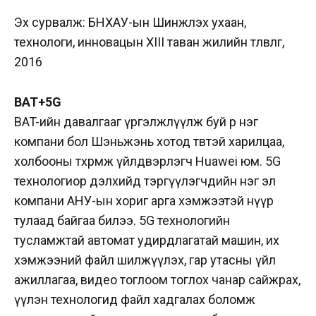
Эх сурвалж: БНХАУ-ын Шинжлэх ухаан,
технологи, инновацын XIII таван жилийн төлөвлөгөө,
2016
BAT+5G
BAT-ийн давалгааг үргэлжлүүлж буй өөр нэг
компани бол Шэньжэнь хотод төвтэй харилцаа,
холбооны төхөөрөмж үйлдвэрлэгч Huawei юм. 5G
технологиор дэлхийд тэргүүлэгчдийн нэг эл
компани АНУ-ын хориг арга хэмжээтэй нүүр
тулаад байгаа билээ. 5G технологийн
тусламжтай автомат удирдлагатай машин, их
хэмжээний файл шилжүүлэх, гар утасны үйл
ажиллагаа, видео тоглоом тоглох чанар сайжрах,
үүлэн технологид файл хадгалах боломж