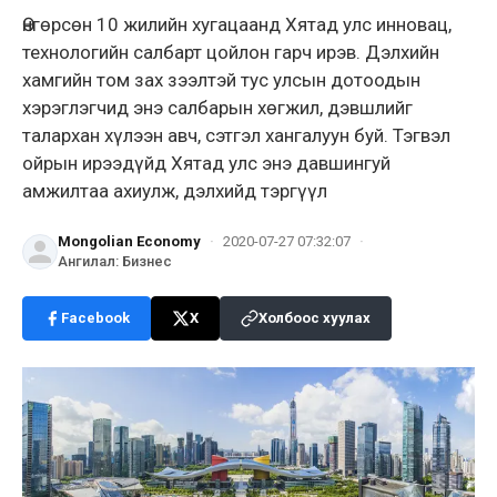
Өнгөрсөн 10 жилийн хугацаанд Хятад улс инновац,
технологийн салбарт цойлон гарч ирэв. Дэлхийн
хамгийн том зах зээлтэй тус улсын дотоодын
хэрэглэгчид энэ салбарын хөгжил, дэвшлийг
талархан хүлээн авч, сэтгэл хангалуун буй. Тэгвэл
ойрын ирээдүйд Хятад улс энэ давшингуй
амжилтаа ахиулж, дэлхийд тэргүүл
Mongolian Economy
·
2020-07-27 07:32:07
·
Ангилал
:
Бизнес
Facebook
X
Холбоос хуулах