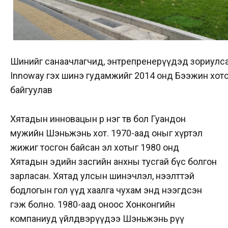
Шинийг санаачлагчид, энтрепренерүүдэд зориулс
Innoway гэх шинэ гудамжийг 2014 онд Бээжин хот
байгуулав
Хятадын инновацын өөр нэг төв бол Гуандон
мужийн Шэньжэнь хот. 1970-аад оныг хүртэл
жижиг тосгон байсан эл хотыг 1980 онд
Хятадын эдийн засгийн анхны тусгай бүс болгон
зарласан. Хятад улсын шинэчлэл, нээлттэй
бодлогын гол үүд хаалга чухам энд нээгдсэн
гэж болно. 1980-аад оноос Хонконгийн
компаниуд үйлдвэрүүдээ Шэньжэнь рүү