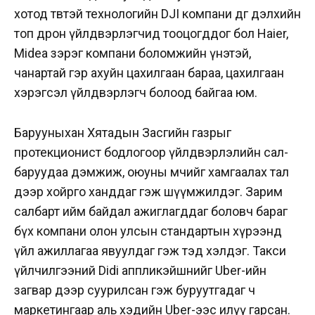
хотод төвтэй технологийн DJI компани өдгөө дэлхийн
топ дрон үйлдвэрлэгчид тооцогддог бол Haier,
Midea зэрэг компани боломжийн үнэтэй,
чанартай гэр ахуйн цахилгаан бараа, цахилгаан
хэрэгсэл үйлдвэрлэгч болоод байгаа юм.
Барууныхан Хятадын Засгийн газрыг
протекционист бодлогоор үйлдвэрлэлийн сал­
баруудаа дэмжиж, оюуны өмчийг хамгаалах тал
дээр хойрго ханддаг гэж шүүмжилдэг. Зарим
салбарт ийм байдал ажиглагддаг боловч бараг
бүх компани олон улсын стандартын хүрээнд
үйл ажиллагаа явуулдаг гэж тэд хэлдэг. Такси
үйлчилгээний Didi аппликэйшнийг Uber-ийн
загвар дээр суурилсан гэж буруутгадаг ч
маркетингаар аль хэдийн Uber-ээс илүү гарсан.