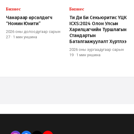
Бизнес
Бизнес
Чанараар өрсөлдөгч
Ти Ди Би Секьюритис ҮЦК
“Номин Юнити”
ICXS:2024 Олон Улсын
Харилцагчийн Туршлагын
2026 оны долоодугаар сарын
Стандартын
27
·
1 мин
уншина
Баталгаажуулалт Хүртлээ
2026 оны зургаадугаар сарын
19
·
1 мин
уншина