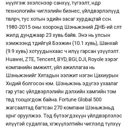
нүүлгэж эхэлснээр санхүү, түгээлт, өндөр
технологийн чиглэлийн бизнес, үйлдвэрлэлүүд
төвлөрч, тус хотын эдийн засаг хурдацтай өссөн.
1980-2015 оны хооронд Шэньжэний ДНБ-ий өсөлт
жилд дунджаар 23 хувь байв. Энэ нь улсын
хэмжээнд төдийгүй Бээжин (10.1 хувь), Шанхай
(9.9 хувь) хотуудынхаас ч илүү гарсан үзүүлэлт.
Huawei, ZTE, Tencent, BYD, BGI, DJI, Royole зэрэг
компанийн амжилт, үйл ажиллагаа нь
Шэньжэнийг Хятадын ээлжит нэгэн Цахиурын
Хөндий болгосон юм. Шэньжэнь эдүгээ ухаалаг
гар утас үйлдвэрлэлийн дэлхийн хамгийн том
төвд тооцогдож байна. Fortune Global 500
жагсаалтад багтсан 270 компани Шэньжэньд
хөрөнгө оруулжээ. Тэд бүтээгдэхүүн үйлдвэрлэлэс
илүүтэй судалгаа, хөгжүүлэлтийн чиглэлд түлхүү