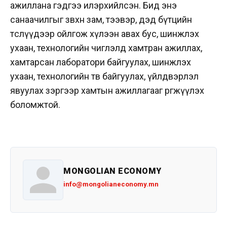
ажиллана гэдгээ илэрхийлсэн. Бид энэ
санаачилгыг зөвхөн зам, тээвэр, дэд бүтцийн
төслүүдээр ойлгож хүлээн авах бус, шинжлэх
ухаан, технологийн чиглэлд хамтран ажиллах,
хамтарсан лаборатори байгуулах, шинжлэх
ухаан, технологийн төв байгуулах, үйлдвэрлэл
явуулах зэргээр хамтын ажиллагааг өргөжүүлэх
боломжтой.
MONGOLIAN ECONOMY
info@mongolianeconomy.mn