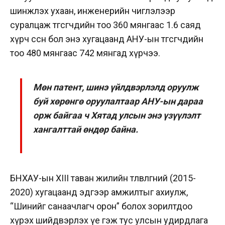
шинжлэх ухаан, инженерийн чиглэлээр
суралцаж төгсөгчдийн тоо 360 мянгаас 1.6 саяд
хүрч өссөн бол энэ хугацаанд АНУ-ын төгсөгчдийн
тоо 480 мянгаас 742 мянгад хүрчээ.
Мөн патент, шинэ үйлдвэрлэлд оруулж
буй хөрөнгө оруулалтаар АНУ-ын дараа
орж байгаа ч Хятад улсын энэ үзүүлэлт
хангалттай өндөр байна.
БНХАУ-ын XIII таван жилийн төлөвлөгөөний (2015-
2020) хугацаанд эдгээр амжилтыг ахиулж,
“Шинийг санаачлагч орон” болох зорилтдоо
хүрэх шийдвэрлэх үе гэж тус улсын удирдлага