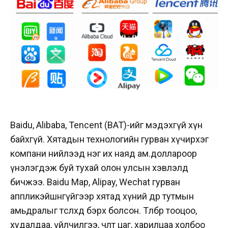
Baidu, Alibaba, Tencent (BAT)-ийг мэдэхгүй хүн
байхгүй. Хятадын технологийн гурван хүчирхэг
компани нийлээд нэг их наяд ам.доллароор
үнэлэгдэж буй тухай олон улсын хэвлэлд
бичжээ. Baidu Map, Alipay, Wechat гурван
aппликэйшнгүйгээр хятад хүний өдөр тутмын
амьдралыг төсөөлөхөд бэрх болсон. Төлбөр тооцоо,
худалдаа, үйлчилгээ, чөлөөт цаг, харилцаа холбоо