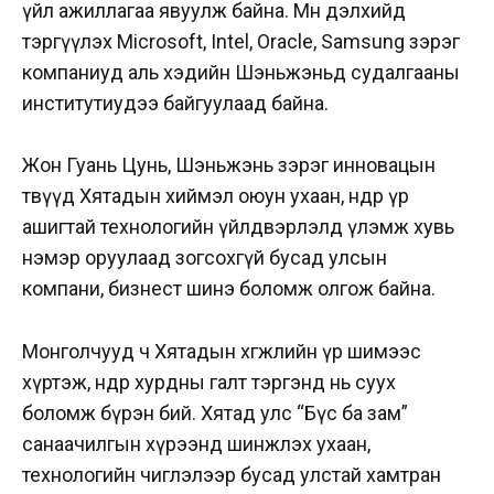
үйл ажиллагаа явуулж байна. Мөн дэлхийд
тэргүүлэх Microsoft, Intel, Oracle, Samsung зэрэг
компаниуд аль хэдийн Шэньжэньд судалгааны
институтиудээ байгуулаад байна.
Жон Гуань Цунь, Шэньжэнь зэрэг инновацын
төвүүд Хятадын хиймэл оюун ухаан, өндөр үр
ашигтай технологийн үйлдвэрлэлд үлэмж хувь
нэмэр оруулаад зогсохгүй бусад улсын
компани, бизнест шинэ боломж олгож байна.
Монголчууд ч Хятадын хөгжлийн үр шимээс
хүртэж, өндөр хурдны галт тэргэнд нь суух
боломж бүрэн бий. Хятад улс “Бүс ба зам”
санаачилгын хүрээнд шинжлэх ухаан,
технологийн чиглэлээр бусад улстай хамтран