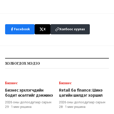
Facebook
X
Холбоос хуулах
ХОЛБОГДОХ МЭДЭЭ
Бизнес
Бизнес
Бизнес эрхлэгчдийн
Retail ба finance: Шинэ
бодит өсөлтийг дэмжинэ
цагийн шилдэг хоршил
2026 оны долоодугаар сарын
2026 оны долоодугаар сарын
29
·
1 мин
уншина
28
·
1 мин
уншина