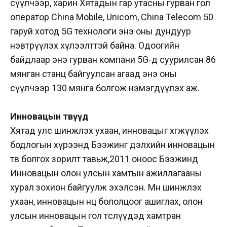
сүүлчээр, харин Хятадын гар утасны гурван гол
оператор China Mobile, Unicom, China Telecom 50
гаруй хотод 5G технологи энэ оны дундуур
нэвтрүүлэх хүлээлттэй байна. Одоогийн
байдлаар энэ гурван компани 5G-д суурилсан 86
мянган станц байгуулсан агаад энэ оны
сүүлчээр 130 мянга болгож нэмэгдүүлэх аж.
Инновацын төвүүд
Хятад улс шинжлэх ухаан, инновацыг хөгжүүлэх
бодлогын хүрээнд Бээжинг дэлхийн инновацын
төв болгох зорилт тавьж,2011 оноос Бээжинд
Инновацын олон улсын хамтын ажиллагааны
хурал зохион байгуулж эхэлсэн. Мөн шинжлэх
ухаан, инновацын нөөц бололцоог ашиглах, олон
улсын инновацын гол төслүүдэд хамтран