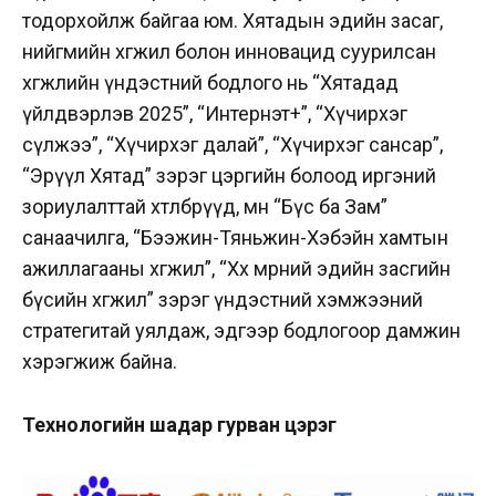
тодорхойлж байгаа юм. Хятадын эдийн засаг,
нийгмийн хөгжил болон инновацид суурилсан
хөгжлийн үндэстний бодлого нь “Хятадад
үйлдвэрлэв 2025”, “Интернэт+”, “Хүчирхэг
сүлжээ”, “Хүчирхэг далай”, “Хүчирхэг сансар”,
“Эрүүл Хятад” зэрэг цэргийн болоод иргэний
зориулалттай хөтөлбөрүүд, мөн “Бүс ба Зам”
санаачилга, “Бээжин-Тяньжин-Хэбэйн хамтын
ажиллагааны хөгжил”, “Хөх мөрний эдийн засгийн
бүсийн хөгжил” зэрэг үндэстний хэмжээний
стратегитай уялдаж, эдгээр бодлогоор дамжин
хэрэгжиж байна.
Технологийн шадар гурван цэрэг