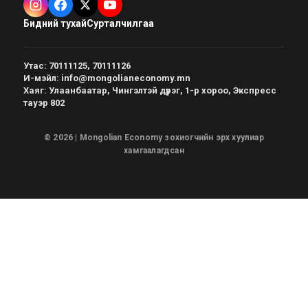
Бидний тухай
Сурталчилгаа
Утас
:
70111125, 70111126
И-мэйл
:
info@mongolianeconomy.mn
Хаяг
:
Улаанбаатар, Чингэлтэй дүүрэг, 1-р хороо, Экспресс
тауэр 802
© 2026 | Mongolian Economy зохиогчийн эрх хуулиар
хамгаалагдсан