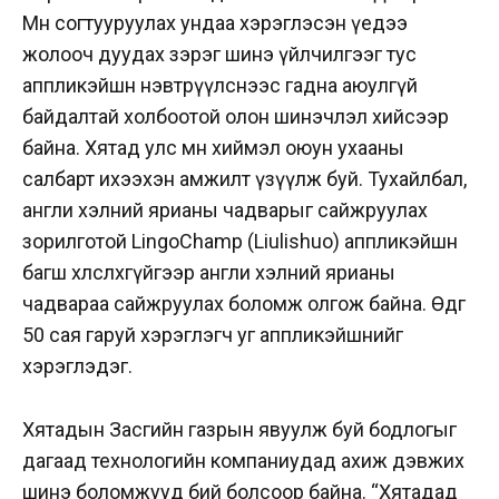
Мөн согтууруулах ундаа хэрэглэсэн үедээ
жолооч дуудах зэрэг шинэ үйлчилгээг тус
аппликэйшн нэвтрүүлснээс гадна аюулгүй
байдалтай холбоотой олон шинэчлэл хийсээр
байна. Хятад улс мөн хиймэл оюун ухааны
салбарт ихээхэн амжилт үзүүлж буй. Тухайлбал,
англи хэлний ярианы чадварыг сайжруулах
зорилготой LingoChamp (Liulishuo) аппликэйшн
багш хөлслөхгүйгээр англи хэлний ярианы
чадвараа сайжруулах боломж олгож байна. Өдгөө
50 сая гаруй хэрэглэгч уг аппликэйшнийг
хэрэглэдэг.
Хятадын Засгийн газрын явуулж буй бодлогыг
дагаад технологийн компаниудад ахиж дэвжих
шинэ боломжууд бий болсоор байна. “Хятадад