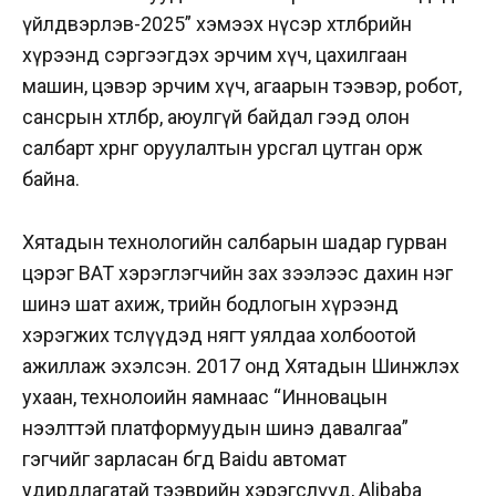
үйлдвэрлэв-2025” хэмээх нүсэр хөтөлбөрийн
хүрээнд сэргээгдэх эрчим хүч, цахилгаан
машин, цэвэр эрчим хүч, агаарын тээвэр, робот,
сансрын хөтөлбөр, аюулгүй байдал гээд олон
салбарт хөрөнгө оруулалтын урсгал цутган орж
байна.
Хятадын технологийн сал­барын шадар гурван
цэрэг BAT хэрэглэгчийн зах зээлээс дахин нэг
шинэ шат ахиж, төрийн бодлогын хүрээнд
хэрэгжих төслүүдэд нягт уялдаа холбоотой
ажиллаж эхэлсэн. 2017 онд Хятадын Шинжлэх
ухаан, технолоийн яамнаас “Инновацын
нээлттэй платформуудын шинэ давалгаа”
гэгчийг зарласан бөгөөд Baidu автомат
удирдлагатай тээврийн хэрэгслүүд, Alibaba