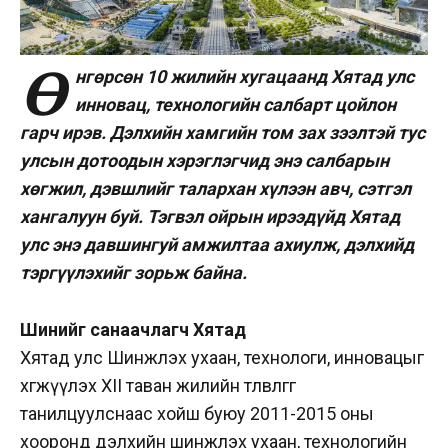
Ө
нгөрсөн 10 жилийн хугацаанд Хятад улс
инновац, технологийн салбарт цойлон
гарч ирэв. Дэлхийн хамгийн том зах зээлтэй тус
улсын дотоодын хэрэглэгчид энэ салбарын
хөгжил, дэвшлийг талархан хүлээн авч, сэтгэл
хангалуун буй. Тэгвэл ойрын ирээдүйд Хятад
улс энэ давшингуй амжилтаа ахиулж, дэлхийд
тэргүүлэхийг зорьж байна.
Шинийг санаачлагч Хятад
Хятад улс Шинжлэх ухаан, технологи, инновацыг
хөгжүүлэх XII таван жилийн төлөвлөгөөг
танилцуулснаас хойш буюу 2011-2015 оны
хооронд дэлхийн шинжлэх ухаан, технологийн