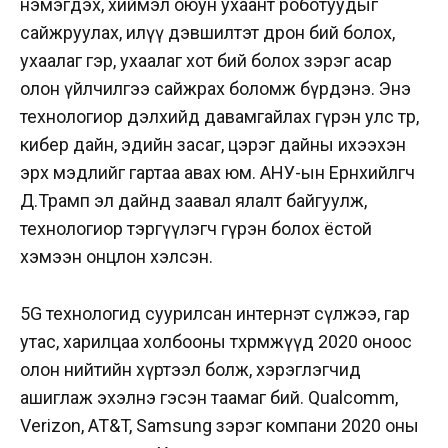
нэмэгдэх, хиймэл оюун ухаант роботуудыг
сайжруулах, илүү дэвшилтэт дрон бий болох,
ухаалаг гэр, ухаалаг хот бий болох зэрэг асар
олон үйлчилгээ сайжрах боломж бүрдэнэ. Энэ
технологиор дэлхийд давамгайлах гүрэн улс төр,
кибер дайн, эдийн засаг, цэрэг дайны ихээхэн
эрх мэдлийг гартаа авах юм. АНУ-ын Ерөнхийлөгч
Д.Трамп эл дайнд заавал ялалт байгуулж,
технологиор тэргүүлэгч гүрэн болох ёстой
хэмээн онцлон хэлсэн.
5G технологид суурилсан интернэт сүлжээ, гар
утас, харилцаа холбооны төхөөрөмжүүд 2020 оноос
олон нийтийн хүртээл болж, хэрэглэгчид
ашиглаж эхэлнэ гэсэн таамаг бий. Qualcomm,
Verizon, AT&T, Samsung зэрэг компани 2020 оны