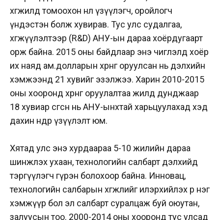
хөгжилд томоохон нөлөө үзүүлэгч, оройлогч
үндэстэн болж хувирав. Тус улс судалгаа,
хөгжүүлэлтээр (R&D) АНУ-ын дараа хоёрдугаарт
орж байна. 2015 оны байдлаар энэ чиглэлд хоёр
их наяд ам.долларын хөрөнгө оруулсан нь дэлхийн
хэмжээнд 21 хувийг эзэлжээ. Харин 2010-2015
оны хооронд хөрөнгө оруулалтаа жилд дунджаар
18 хувиар өсгөсөн нь АНУ-ынхтай харьцуулахад хэд
дахин өндөр үзүүлэлт юм.
Хятад улс энэ хурдаараа 5-10 жилийн дараа
шинжлэх ухаан, технологийн салбарт дэлхийд
тэргүүлэгч гүрэн болохоор байна. Инновац,
технологийн салбарын хөгжлийг илэрхийлэх өөр нэг
хэмжүүр бол эл салбарт суралцаж буй оюутан,
залуусын тоо. 2000-2014 оны хооронд тус улсад