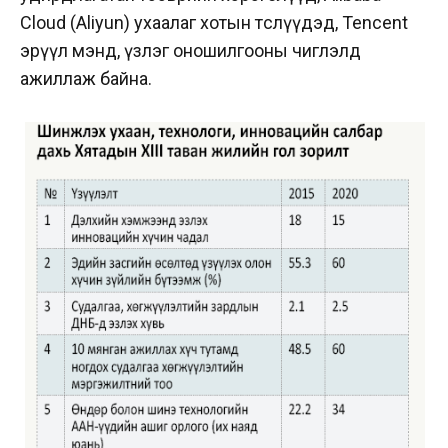
Cloud (Aliyun) ухаалаг хотын төслүүдэд, Tencent
эрүүл мэнд, үзлэг оношилгооны чиглэлд
ажиллаж байна.