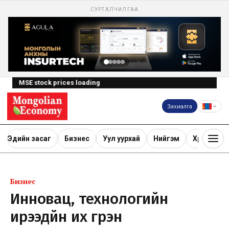
СУРТАЛЧИЛГАА
MSE stock prices loading
Захиалга
Эдийн засаг
Бизнес
Уул уурхай
Нийгэм
Хөрөнгө ору
Бизнес
Инновац, технологийн
ирээдүйн их гүрэн