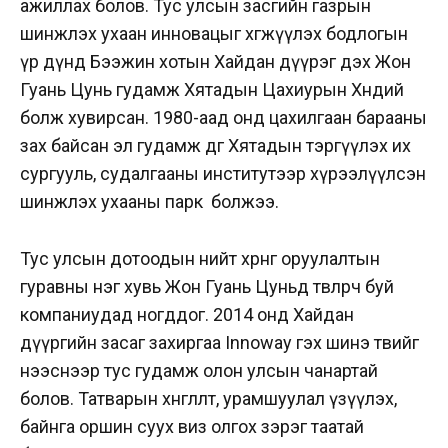
ажиллах болов. Тус улсын засгийн газрын
шинжлэх ухаан инновацыг хөгжүүлэх бодлогын
үр дүнд Бээжин хотын Хайдан дүүрэг дэх Жон
Гуань Цунь гудамж Хятадын Цахиурын Хөндий
болж хувирсан. 1980-аад онд цахилгаан барааны
зах байсан эл гудамж өдгөө Хятадын тэргүүлэх их
сургууль, судалгааны институтээр хүрээлүүлсэн
шинжлэх ухааны парк болжээ.
Тус улсын дотоодын нийт хөрөнгө оруулалтын
гуравны нэг хувь Жон Гуань Цуньд төвлөрч буй
компаниудад ногддог. 2014 онд Хайдан
дүүргийн засаг захиргаа Innoway гэх шинэ төвийг
нээснээр тус гудамж олон улсын чанартай
болов. Татварын хөнгөлөлт, урамшуулал үзүүлэх,
байнга оршин суух виз олгох зэрэг таатай