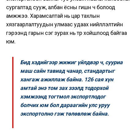
сургалтад сууж, албан ёсны гишүүн ч болоод
амжжээ. Харамсалтай нь цар тахлын
хязгаарлалтуудын улмаас удаах нийлүүлэлтийн
гэрээнд гарын үсэг зурах нь түр хойшлоод байгаа
юм.
Бид хэдийгээр жижиг үйлдвэр ч, сууриа
маш сайн тавиад чанар, стандартыг
хангаж ажиллаж байна. 126 сая хүн
амтай энэ том зах зээлд тодорхой
хэмжээнд тогтмол экспортлодог
болчих юм бол дараагийн улс уруу
экспортолно гэж төлөвлөж байна.