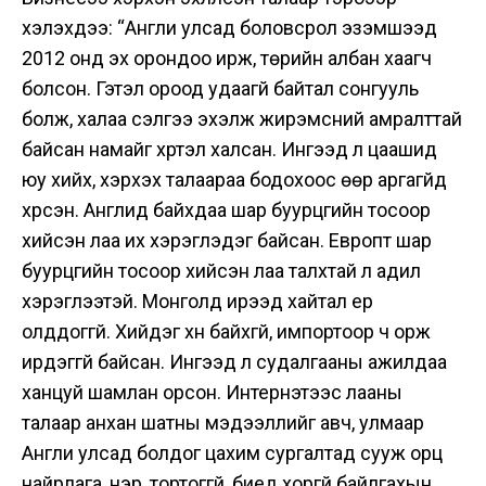
хэлэхдээ: “Англи улсад боловсрол эзэмшээд
2012 онд эх орондоо ирж, төрийн албан хаагч
болсон. Гэтэл ороод удаагүй байтал сонгууль
болж, халаа сэлгээ эхэлж жирэмсний амралттай
байсан намайг хүртэл халсан. Ингээд л цаашид
юу хийх, хэрхэх талаараа бодохоос өөр аргагүйд
хүрсэн. Англид байхдаа шар буурцгийн тосоор
хийсэн лаа их хэрэглэдэг байсан. Европт шар
буурцгийн тосоор хийсэн лаа талхтай л адил
хэрэглээтэй. Монголд ирээд хайтал ер
олддоггүй. Хийдэг хүн байхгүй, импортоор ч орж
ирдэггүй байсан. Ингээд л судалгааны ажилдаа
ханцуй шамлан орсон. Интернэтээс лааны
талаар анхан шатны мэдээллийг авч, улмаар
Англи улсад болдог цахим сургалтад сууж орц
найрлага, үнэр, тортоггүй, биед хоргүй байлгахын