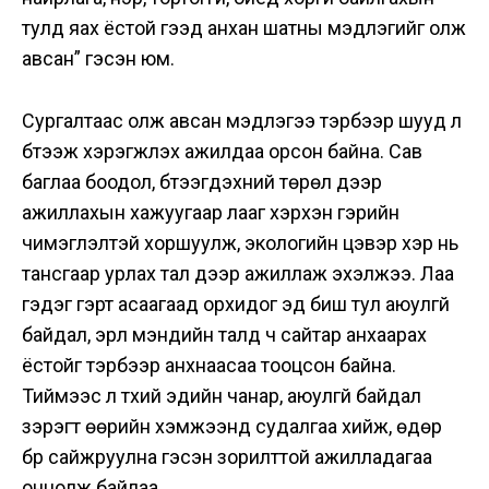
тулд яах ёстой гээд анхан шатны мэдлэгийг олж
авсан” гэсэн юм.
Сургалтаас олж авсан мэдлэгээ тэрбээр шууд л
бүтээж хэрэгжүүлэх ажилдаа орсон байна. Сав
баглаа боодол, бүтээгдэхүүний төрөл дээр
ажиллахын хажуугаар лааг хэрхэн гэрийн
чимэглэлтэй хоршуулж, экологийн цэвэр хэр нь
тансгаар урлах тал дээр ажиллаж эхэлжээ. Лаа
гэдэг гэрт асаагаад орхидог эд биш тул аюулгүй
байдал, эрүүл мэндийн талд ч сайтар анхаарах
ёстойг тэрбээр анхнаасаа тооцсон байна.
Тиймээс л түүхий эдийн чанар, аюулгүй байдал
зэрэгт өөрийн хэмжээнд судалгаа хийж, өдөр
бүр сайжруулна гэсэн зорилттой ажилладагаа
онцолж байлаа.