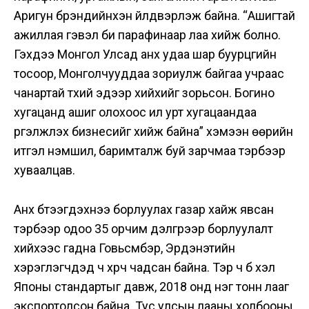
Аригун брэндийнхэн үйлдвэрлэж байна. “Ашигтай
ажиллая гэвэл би парафинаар лаа хийж болно.
Гэхдээ Монгол Улсад анх удаа шар буурцгийн
тосоор, Монголчууддаа зориулж байгаа учраас
чанартай түүхий эдээр хийхийг зорьсон. Богино
хугацанд ашиг олохоос илүү урт хугацаандаа
үргэлжлэх бизнесийг хийж байна” хэмээн өөрийн
итгэл үнэмшил, баримталж буй зарчмаа тэрбээр
хуваалцав.
Анх бүтээгдэхүүнээ борлуулах газар хайж явсан
тэрбээр одоо 35 орчим дэлгүүрээр борлуулалт
хийхээс гадна Говьсүмбэр, Эрдэнэтийн
хэрэглэгчдэд ч хүрч чадсан байна. Тэр ч бүү хэл
Японы стандартыг давж, 2018 онд нэг тонн лааг
экспортолсон байна. Тус улсын лааны холбооны