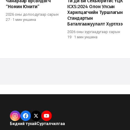
Чанараар өрсөлдөгч
Ти Ди Би Секьюритис ҮЦК
“Номин Юнити”
ICXS:2024 Олон Улсын
Харилцагчийн Туршлагын
2026 оны долоодугаар сарын
Стандартын
27
·
1 мин
уншина
Баталгаажуулалт Хүртлээ
2026 оны зургаадугаар сарын
19
·
1 мин
уншина
Бидний тухай
Сурталчилгаа