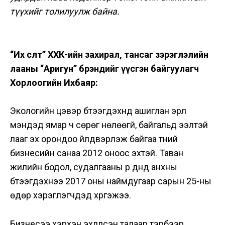
түүхийг толилуулж байна.
“Их өсөлт” ХХК-ийн захирал, тансаг зэрэглэлийн
лааны “Аригун” брэндийг үүсгэн байгуулагч
Хорлоогийн Ихбаяр:
Экологийн цэвэр бүтээгдэхүүнүүд ашиглан эрүүл
мэндэд ямар ч сөрөг нөлөөгүй, байгальд ээлтэй
лааг эх орондоо үйлдвэрлэж байгаа түүний
бизнесийн санаа 2012 оноос эхтэй. Таван
жилийн бодол, судалгааны үр дүнд анхны
бүтээгдэхүүнээ 2017 оны наймдугаар сарын 25-ны
өдөр хэрэглэгчдэд хүргэжээ.
Бизнесээ хэрхэн эхлүүлсэн талаар тэрбээр