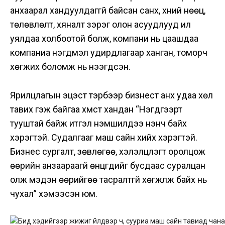
анхаарал хандуулдаггүй байсан санхүү, хүний нөөц,
төлөвлөлт, хяналт зэрэг олон асуудлууд илүү
уялдаа холбоотой болж,
компани нь цаашдаа
компаниа нэгдмэл удирдлагаар ханган, томорч
хөгжих боломж нь нээгдсэн.
Ярилцлагын эцэст тэрбээр бизнест анх удаа хөл
тавих гэж байгаа хүмүүст хандан “Нэгдүгээрт
тууштай байж итгэл үнэмшилдээ үнэнч байх
хэрэгтэй. Судалгааг маш сайн хийх хэрэгтэй.
Бизнес сургалт, зөвлөгөө, хэлэлцүүлэгт оролцож
өөрийн анзаараагүй өнцгүүдийг бусдаас суралцан
олж мэдэн өөрийгөө тасралтгүй хөгжүүлж байх нь
чухал” хэмээсэн юм.