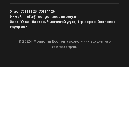
Утас
:
70111125, 70111126
И-мэйл
:
info@mongolianeconomy.mn
Хаяг
:
Улаанбаатар, Чингэлтэй дүүрэг, 1-р хороо, Экспресс
тауэр 802
© 2026 | Mongolian Economy зохиогчийн эрх хуулиар
хамгаалагдсан