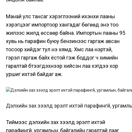
Манай улс тансаг хэрэглээний ихэнхи лааны
хэрэгцээг импортоор хангадаг бөгөөд энэ тоо
жилээс жилд өссөөр байна. Импортын лааны 95
хувь нь парафин буюу бензинээс гаргаж авсан
тосоор хийдэг тул үнэ хямд. Хүмүүс лаа үнэртэй,
гэрэл гаргаж байх ёстой гэж боддог ч химийн
гаралтай бүтээгдэхүүнээр хийсэн лаа хэтдээ хор
уршиг ихтэй байдаг аж.
Дэлхийн зах зээлд эрэлт ихтэй парафингүй, ургамл
Тиймээс дэлхийн зах зээлд эрэлт ихтэй
парафингүй, ургамлын, байгалийн гаралтай лааг