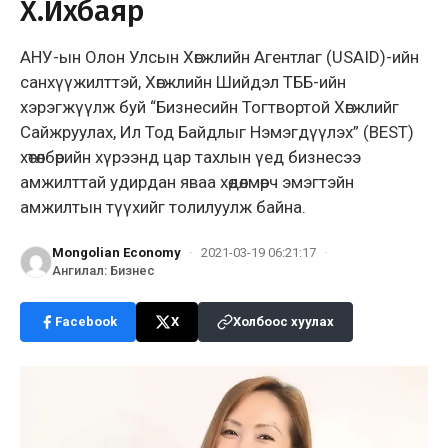
Х.Ихбаяр
АНУ-ын Олон Улсын Хөгжлийн Агентлаг (USAID)-ийн
санхүүжилттэй, Хөгжлийн Шийдэл ТББ-ийн
хэрэгжүүлж буй “Бизнесийн Тогтвортой Хөгжлийг
Сайжруулах, Ил Тод Байдлыг Нэмэгдүүлэх” (BEST)
хөтөлбөрийн хүрээнд цар тахлын үед бизнесээ
амжилттай удирдан яваа хөдөлмөрч эмэгтэйн
амжилтын түүхийг толилуулж байна.
Mongolian Economy
·
2021-03-19 06:21:17
·
Ангилал
:
Бизнес
Facebook
X
Холбоос хуулах