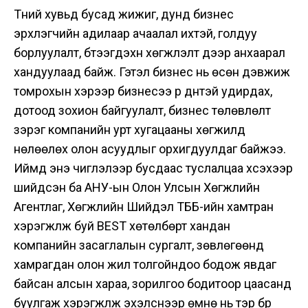
Түүний хувьд бусад жижиг, дунд бизнес
эрхлэгчийн адилаар ачаалал ихтэй, голдуу
борлуулалт, бүтээгдэхүүн хөгжүүлэлт дээр анхаарал
хандуулаад байж. Гэтэл бизнес нь өсөн дэвжиж
томрохын хэрээр бизнесээ үр дүнтэй удирдах,
дотоод зохион байгуулалт, бизнес төлөвлөлт
зэрэг компанийн урт хугацааны хөгжилд
нөлөөлөх олон асуудлыг орхигдуулдаг байжээ.
Иймд энэ чиглэлээр бусдаас туслалцаа хүсэхээр
шийдсэн ба АНУ-ын Олон Улсын Хөгжлийн
Агентлаг, Хөгжлийн Шийдэл ТББ-ийн хамтран
хэрэгжүүлж буй BEST хөтөлбөрт хандан
компанийн засаглалын сургалт, зөвлөгөөнд
хамрагдан олон жил толгойндоо бодож явдаг
байсан алсын хараа, зорилгоо бодитоор цаасанд
буулгаж хэрэгжүүлж эхэлснээр өмнө нь тэр бүр