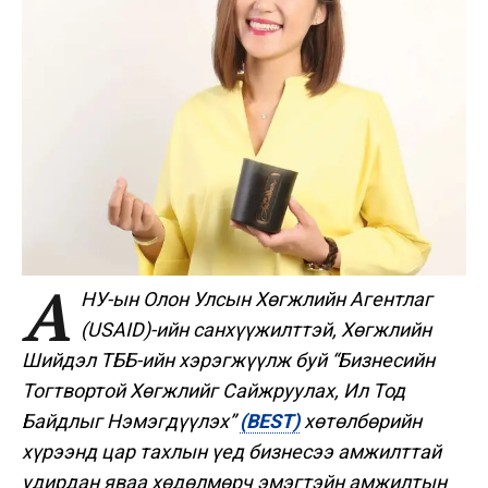
А
НУ-ын Олон Улсын Хөгжлийн Агентлаг
(USAID)-ийн санхүүжилттэй, Хөгжлийн
Шийдэл ТББ-ийн хэрэгжүүлж буй “Бизнесийн
Тогтвортой Хөгжлийг Сайжруулах, Ил Тод
Байдлыг Нэмэгдүүлэх”
(BEST)
хөтөлбөрийн
хүрээнд цар тахлын үед бизнесээ амжилттай
удирдан яваа хөдөлмөрч
эмэгтэйн амжилтын