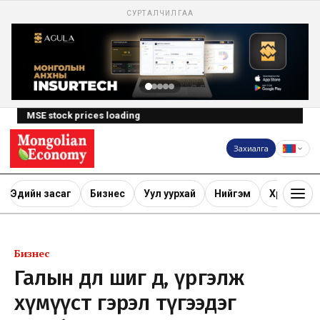
СУРТАЛЧИЛГАА
MSE stock prices loading
Захиалга
Эдийн засаг
Бизнес
Уул уурхай
Нийгэм
Хөрөнгө ору
Бизнес
Галын дөл шиг өөдөө, үргэлж
хүмүүст гэрэл түгээдэг