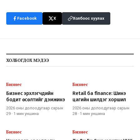
Facebook
X
Холбоос хуулах
ХОЛБОГДОХ МЭДЭЭ
Бизнес
Бизнес
Бизнес эрхлэгчдийн
Retail ба finance: Шинэ
бодит өсөлтийг дэмжинэ
цагийн шилдэг хоршил
2026 оны долоодугаар сарын
2026 оны долоодугаар сарын
29
·
1 мин
уншина
28
·
1 мин
уншина
Бизнес
Бизнес