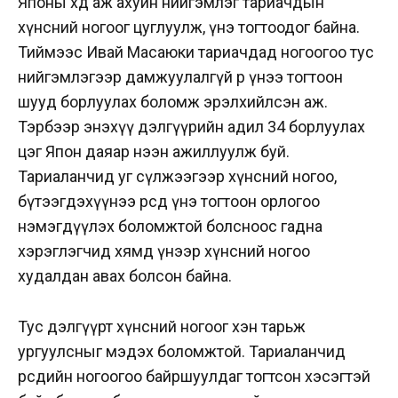
Японы хөдөө аж ахуйн нийгэмлэг тариачдын
хүнсний ногоог цуглуулж, үнэ тогтоодог байна.
Тиймээс Ивай Масаюки тариачдад ногоогоо тус
нийгэмлэгээр дамжуулалгүй өөрөө үнээ тогтоон
шууд борлуулах боломж эрэлхийлсэн аж.
Тэрбээр энэхүү дэлгүүрийн адил 34 борлуулах
цэг Япон даяар нээн ажиллуулж буй.
Тариаланчид уг сүлжээгээр хүнсний ногоо,
бүтээгдэхүүнээ өөрсдөө үнэ тогтоон орлогоо
нэмэгдүүлэх боломжтой болсноос гадна
хэрэглэгчид хямд үнээр хүнсний ногоо
худалдан авах болсон байна.
Тус дэлгүүрт хүнсний ногоог хэн тарьж
ургуулсныг мэдэх боломжтой. Тариаланчид
өөрсдийн ногоогоо байршуулдаг тогтсон хэсэгтэй