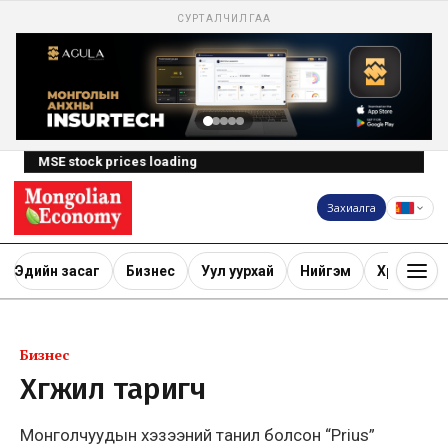
СУРТАЛЧИЛГАА
MSE stock prices loading
Захиалга
Эдийн засаг
Бизнес
Уул уурхай
Нийгэм
Хөрөнгө ору
Бизнес
Хөгжил таригч
Монголчуудын хэзээний танил болсон “Prius”