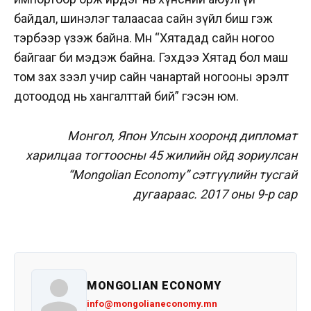
байдал, шинэлэг талаасаа сайн зүйл биш гэж
тэрбээр үзэж байна. Мөн “Хятадад сайн ногоо
байгааг би мэдэж байна. Гэхдээ Хятад бол маш
том зах зээл учир сайн чанартай ногооны эрэлт
дотоодод нь хангалттай бий” гэсэн юм.
Монгол, Япон Улсын хооронд дипломат
харилцаа тогтоосны 45 жилийн ойд зориулсан
“Mongolian Economy” сэтгүүлийн тусгай
дугаараас. 2017 оны 9-р сар
MONGOLIAN ECONOMY
info@mongolianeconomy.mn