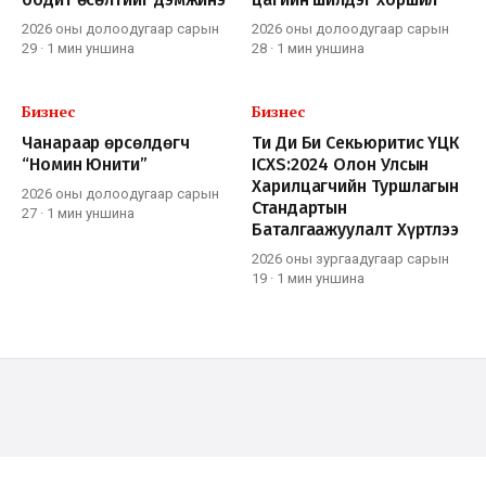
2026 оны долоодугаар сарын
2026 оны долоодугаар сарын
29
·
1 мин
уншина
28
·
1 мин
уншина
Бизнес
Бизнес
Чанараар өрсөлдөгч
Ти Ди Би Секьюритис ҮЦК
“Номин Юнити”
ICXS:2024 Олон Улсын
Харилцагчийн Туршлагын
2026 оны долоодугаар сарын
Стандартын
27
·
1 мин
уншина
Баталгаажуулалт Хүртлээ
2026 оны зургаадугаар сарын
19
·
1 мин
уншина