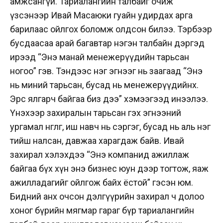
амжсангүй. Тариалангийн талбайг очиж
үзсэнээр Ивай Масаюки гуайн удирдах арга
барилаас ойлгох боломж олдсон билээ. Тэрбээр
бусдаасаа арай багавтар нэгэн талбайн дэргэд
ирээд “Энэ манай менежерүүдийн тарьсан
ногоо” гэв. Тэндээс нэг эгнээг нь заагаад “Энэ
нь миний тарьсан, бусад нь менежерүүдийнх.
Эрс ялгарч байгаа биз дээ” хэмээгээд инээлээ.
Үнэхээр захиралын тарьсан гэх эгнээний
ургамал өнгөлөг, иш навч нь сэргэг, бусад нь аль нэг
тийш налсан, давжаа харагдаж байв. Ивай
захирал хэлэхдээ “Энэ компанид ажиллаж
байгаа бүх хүн энэ бизнес юун дээр тогтож, яаж
ажилладагийг ойлгож байх ёстой” гэсэн юм.
Бидний анх очсон дэлгүүрийн захирал ч долоо
хоног бүрийн мягмар гараг бүр тариалангийн