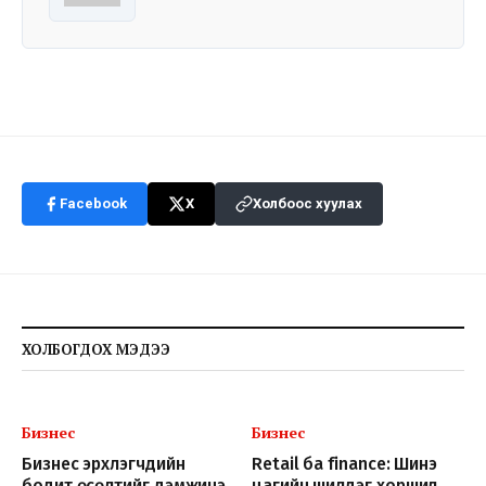
Facebook
X
Холбоос хуулах
ХОЛБОГДОХ МЭДЭЭ
Бизнес
Бизнес
Бизнес эрхлэгчдийн
Retail ба finance: Шинэ
бодит өсөлтийг дэмжинэ
цагийн шилдэг хоршил