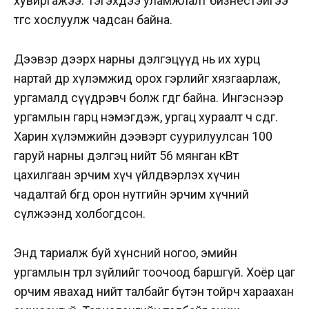
хувиргажээ. Тэгэхдээ уламжлалт бизнестэйгээ
төгс хослуулж чадсан байна.
Дээвэр дээрх нарны дэлгэцүүд нь их хурц
нартай өдөр хүлэмжид орох гэрлийг хязгаарлаж,
ургамалд сүүдрэвч болж өгдөг байна. Ингэснээр
ургамлын гарц нэмэгдэж, ургац хураалт ч өсдөг.
Харин хүлэмжийн дээвэрт суурилуулсан 100
гаруй нарны дэлгэц нийт 56 мянган кВт
цахилгаан эрчим хүч үйлдвэрлэх хүчин
чадалтай бөгөөд орон нутгийн эрчим хүчний
сүлжээнд холбогдсон.
Энд тариалж буй хүнсний ногоо, эмийн
ургамлын төрөл зүйлийг тоочоод баршгүй. Хоёр цаг
орчим явахад нийт талбайг бүтэн тойрч хараахан