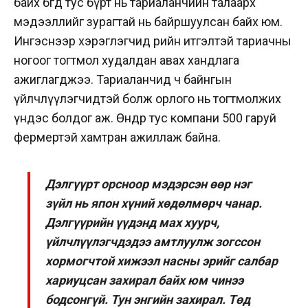
байх бөгөөд тус бүрт нь тариаланчийн талаарх
мэдээллийг зурагтай нь байршуулсан байх юм.
Ингэснээр хэрэглэгчид өөрийн итгэлтэй тариачны
ногоог тогтмол худалдан авах хандлага
ажиглагджээ. Тариаланчид ч байнгын
үйлчлүүлэгчидтэй болж орлого нь тогтмолжих
үндэс болдог аж. Өнөөдөр тус компани 500 гаруй
фермертэй хамтран ажиллаж байна.
Дэлгүүрт орсноор мэдэрсэн өөр нэг
зүйл нь япон хүний хөдөлмөрч чанар.
Дэлгүүрийн үүдэнд мах хуурч,
үйлчлүүлэгчдэдээ амтлуулж зогссон
хормогчтой хижээл насны эрийг салбар
хариуцсан захирал байх юм чинээ
бодсонгүй. Тун энгийн захирал. Төд