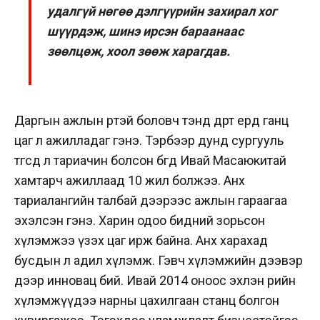
удалгүй нөгөө дэлгүүрийн захирал хог
шүүрдэж, шинэ ирсэн бараанаас
зөөлцөж, хоол зөөж харагдав.
Даргын ажлын өрөөтэй боловч тэнд өдөрт ердөө ганц
цаг л ажилладаг гэнэ. Тэрбээр дунд сургууль
төгсөөд л тариачин болсон бөгөөд Ивай Масаюкитай
хамтарч ажиллаад 10 жил болжээ. Анх
тариалангийн талбай дээрээс ажлын гараагаа
эхэлсэн гэнэ. Харин одоо бидний зорьсон
хүлэмжээ үзэх цаг ирж байна. Анх харахад
бусдын л адил хүлэмж. Гэвч хүлэмжийн дээвэр
дээр инновац бий. Ивай 2014 оноос эхлэн өөрийн
хүлэмжүүдээ нарны цахилгаан станц болгон