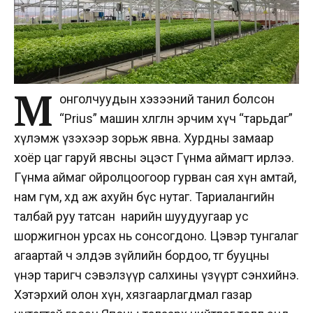
М
онголчуудын хэзээний танил болсон
“Prius” машин хөлөглөн эрчим хүч “тарьдаг”
хүлэмж үзэхээр зорьж явна. Хурдны замаар
хоёр цаг гаруй явсны эцэст Гүнма аймагт ирлээ.
Гүнма аймаг ойролцоогоор гурван сая хүн амтай,
нам гүм, хөдөө аж ахуйн бүс нутаг. Тариалангийн
талбай руу татсан нарийн шуудуугаар ус
шоржигнон урсах нь сонсогдоно. Цэвэр тунгалаг
агаартай ч элдэв зүйлийн бордоо, өтөг бууцны
үнэр таригч сэвэлзүүр салхины үзүүрт сэнхийнэ.
Хэтэрхий олон хүн, хязгаарлагдмал газар