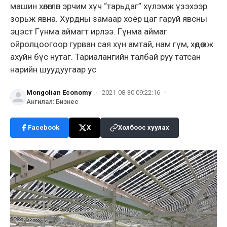
машин хөлөглөн эрчим хүч “тарьдаг” хүлэмж үзэхээр
зорьж явна. Хурдны замаар хоёр цаг гаруй явсны
эцэст Гүнма аймагт ирлээ. Гүнма аймаг
ойролцоогоор гурван сая хүн амтай, нам гүм, хөдөө аж
ахуйн бүс нутаг. Тариалангийн талбай руу татсан
нарийн шуудуугаар ус
Mongolian Economy
·
2021-08-30 09:22:16
·
Ангилал
:
Бизнес
Facebook
X
Холбоос хуулах