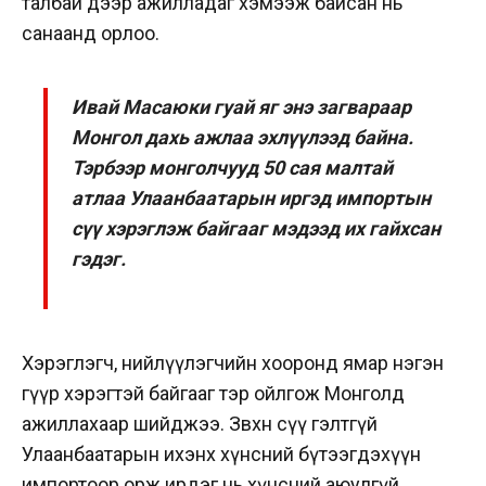
талбай дээр ажилладаг хэмээж байсан нь
санаанд орлоо.
Ивай Масаюки гуай яг энэ загвараар
Монгол дахь ажлаа эхлүүлээд байна.
Тэрбээр монголчууд 50 сая малтай
атлаа Улаанбаатарын иргэд импортын
сүү хэрэглэж байгааг мэдээд их гайхсан
гэдэг.
Хэрэглэгч, нийлүүлэгчийн хооронд ямар нэгэн
гүүр хэрэгтэй байгааг тэр ойлгож Монголд
ажиллахаар шийджээ. Зөвхөн сүү гэлтгүй
Улаанбаатарын ихэнх хүнсний бүтээгдэхүүн
импортоор орж ирдэг нь хүнсний аюулгүй