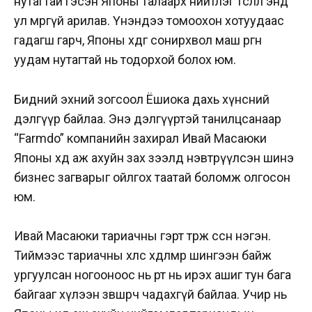
нутагтай гэсэн Японы талаарх нийтлэг төсөөлөл энд
ул мөргүй арилав. Үнэндээ томоохон хотуудаас
гадагш гарч, Японы хөдөөг сонирхвол маш өргөн
уудам нутагтай нь тодорхой болох юм.
Бидний эхний зогсоол Ёшиока дахь хүнсний
дэлгүүр байлаа. Энэ дэлгүүртэй танилцсанаар
“Farmdo” компанийн захирал Ивай Масаюки
Японы хөдөө аж ахуйн зах зээлд нэвтрүүлсэн шинэ
бизнес загварыг ойлгох таатай боломж олгосон
юм.
Ивай Масаюки тариачны гэрт төрж өссөн нэгэн.
Тиймээс тариачны хөлс хөдөлмөрөө шингээн байж
ургуулсан ногооноос нь өөрт нь ирэх ашиг тун бага
байгааг хүлээн зөвшөөрч чадахгүй байлаа. Учир нь