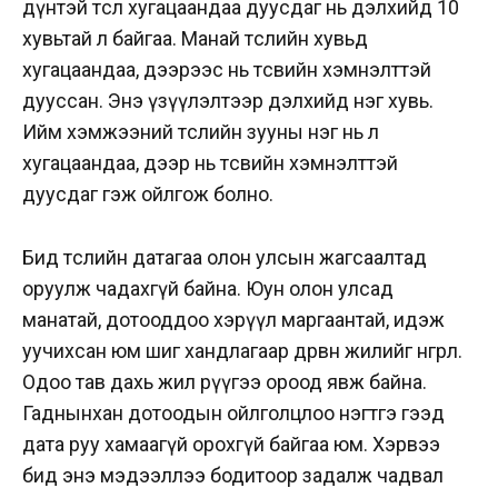
дүнтэй төсөл хугацаандаа дуусдаг нь дэлхийд 10
хувьтай л байгаа. Манай төслийн хувьд
хугацаандаа, дээрээс нь төсвийн хэмнэлттэй
дууссан. Энэ үзүүлэлтээр дэлхийд нэг хувь.
Ийм хэмжээний төслийн зууны нэг нь л
хугацаандаа, дээр нь төсвийн хэмнэлттэй
дуусдаг гэж ойлгож болно.
Бид төслийн датагаа олон улсын жагсаалтад
оруулж чадахгүй байна. Юун олон улсад
манатай, дотооддоо хэрүүл маргаантай, идэж
уучихсан юм шиг хандлагаар дөрвөн жилийг өнгөрөөлөө.
Одоо тав дахь жил рүүгээ ороод явж байна.
Гаднынхан дотоодын ойлголцлоо нэгтгэ гээд
дата руу хамаагүй орохгүй байгаа юм. Хэрвээ
бид энэ мэдээллээ бодитоор задалж чадвал