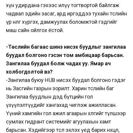
хүн удирдана гэхээс илүү тогтвортой байлгаж
чадвал эдийн засаг, ард иргэддээ тухайн төслийн
үр нөлөөг хүргэх, дамжуулах боломжтой гэдгийг
маш сайн ойлгох ёстой.
-Төслийн багаас шинэ нисэх буудлыг зангилаа
буудал болгоно гэсэн том амбицаар барьсан.
Зангилаа буудал болж чадах уу. Ямар ач
холбогдолтой вэ?
-Зангилаа буюу HUB нисэх буудал болгоно гэдэг
нь Засгийн газрын зорилт. Харин төслийн баг
Зангилаа буудлын дэд бүтцийн гол
үзүүлэлтүүдийг хангахад чиглэж ажилласан.
Үүний хамгийн гол ажил агаарын хөлгийг түлшээр
сумлах гидрант системийг агуулахын хамт
барьсан. Хэдийгээр төсөл эхлэх үед барих нөхцөл,