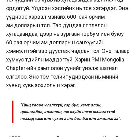
ордоггүй. Үлдсэн хэсгийнх нь төсөв хэтэрдэг. Энэ
үүднээс харвал манайх 600 сая орчим
ам.долларын төсөл. Тэр дундаа яг төлөвлөсөн
хугацаандаа, дээр нь зургаан тэрбум иен буюу
60 сая орчим ам.долларын санхүүгийн
хэмнэлттэйгээр дуусгаж чадсан төсөл. Энэ талаар
хүмүүс төдийлөн мэддэггүй. Харин PMI Mongolia
Chapter-ийн хамт олон үүнийг үнэлж шагнал
олголоо. Энэ том төслийг удирдсан нь миний
хувьд хувь зохиолын хэрэг.
“Ганц төсөл ч гэлтгүй, гэр бүл, хамт олон,
цаашилбал, компани, аж ахуйн нэгж амжилттай
явахад хамгийн чухал зүйл бол багийн ажиллагаа”.