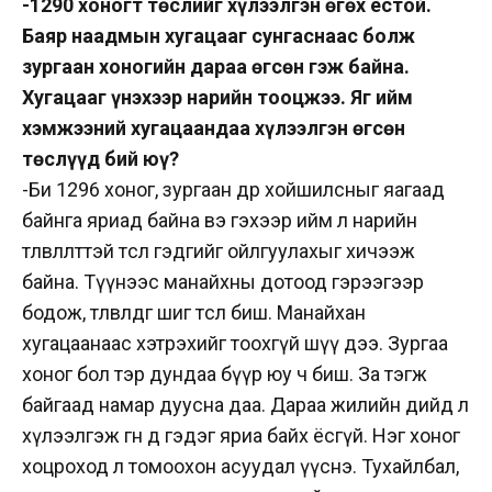
-1290 хоногт төслийг хүлээлгэн өгөх ёстой.
Баяр наадмын хугацааг сунгаснаас болж
зургаан хоногийн дараа өгсөн гэж байна.
Хугацааг үнэхээр нарийн тооцжээ. Яг ийм
хэмжээний хугацаандаа хүлээлгэн өгсөн
төслүүд бий юү?
-Би 1296 хоног, зургаан өдөр хойшилсныг яагаад
байнга яриад байна вэ гэхээр ийм л нарийн
төлөвлөлттэй төсөл гэдгийг ойлгуулахыг хичээж
байна. Түүнээс манайхны дотоод гэрээгээр
бодож, төлөвлөдөг шиг төсөл биш. Манайхан
хугацаанаас хэтрэхийг тоохгүй шүү дээ. Зургаа
хоног бол тэр дундаа бүүр юу ч биш. За тэгж
байгаад намар дуусна даа. Дараа жилийн өдийд л
хүлээлгэж өгнө дөө гэдэг яриа байх ёсгүй. Нэг хоног
хоцроход л томоохон асуудал үүснэ. Тухайлбал,