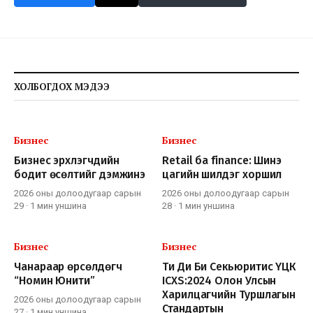
ХОЛБОГДОХ МЭДЭЭ
Бизнес
Бизнес
Бизнес эрхлэгчдийн
Retail ба finance: Шинэ
бодит өсөлтийг дэмжинэ
цагийн шилдэг хоршил
2026 оны долоодугаар сарын
2026 оны долоодугаар сарын
29
·
1 мин
уншина
28
·
1 мин
уншина
Бизнес
Бизнес
Чанараар өрсөлдөгч
Ти Ди Би Секьюритис ҮЦК
“Номин Юнити”
ICXS:2024 Олон Улсын
Харилцагчийн Туршлагын
2026 оны долоодугаар сарын
Стандартын
27
·
1 мин
уншина