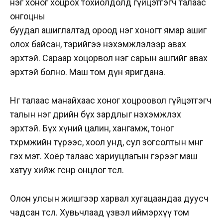
нэг хоног хоцрох тохиолдолд гүйцэтгэгч талаас
онгоцны
буудал ашиглалтад ороод нэг хоногт ямар ашиг
олох байсан, тэрийгээ нэхэмжлэлээр авах
эрхтэй. Сараар хоцорвол нэг сарын ашгийг авах
эрхтэй болно. Маш том дүн яригдана.
Нөгөө талаас манайхаас хоног хоцроовол гүйцэтгэгч
талын нэг өдрийн бүх зардлыг нэхэмжлэх
эрхтэй. Бүх хүний цалин, хангамж, тоног
төхөөрөмжийн түрээс, хоол унд, сул зогсолтын мөнгө
гэх мэт. Хоёр талаас хариуцлагын гэрээг маш
хатуу хийж өгснөөрөө онцлог төсөл.
Олон улсын жишгээр харвал хугацаандаа дуусч
чадсан төсөл. Хувьчлаад үзвэл иймэрхүү том