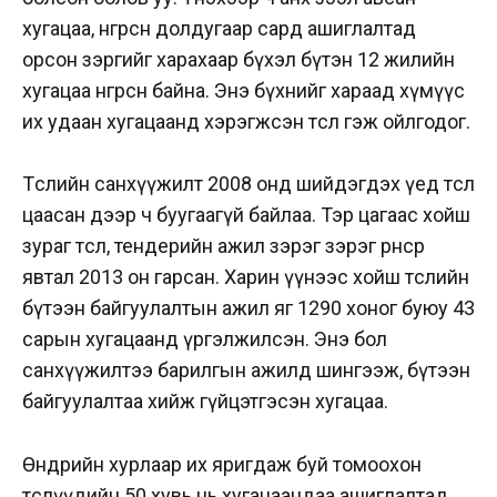
хугацаа, өнгөрсөн долдугаар сард ашиглалтад
орсон зэргийг харахаар бүхэл бүтэн 12 жилийн
хугацаа өнгөрсөн байна. Энэ бүхнийг хараад хүмүүс
их удаан хугацаанд хэрэгжсэн төсөл гэж ойлгодог.
Төслийн санхүүжилт 2008 онд шийдэгдэх үед төсөл
цаасан дээр ч буугаагүй байлаа. Тэр цагаас хойш
зураг төсөл, тендерийн ажил зэрэг зэрэг өрнөсөөр
явтал 2013 он гарсан. Харин үүнээс хойш төслийн
бүтээн байгуулалтын ажил яг 1290 хоног буюу 43
сарын хугацаанд үргэлжилсэн. Энэ бол
санхүүжилтээ барилгын ажилд шингээж, бүтээн
байгуулалтаа хийж гүйцэтгэсэн хугацаа.
Өнөөдрийн хурлаар их яригдаж буй томоохон
төслүүдийн 50 хувь нь хугацаандаа ашиглалтад