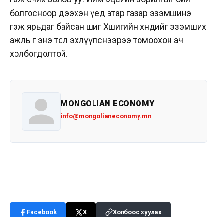
болгосноор дээхэн үед атар газар эзэмшинэ
гэж ярьдаг байсан шиг Хөшигийн хөндийг эзэмших
ажлыг энэ төсөл эхлүүлснээрээ томоохон ач
холбогдолтой.
MONGOLIAN ECONOMY
info@mongolianeconomy.mn
Facebook
X
Холбоос хуулах