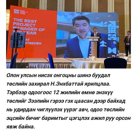
Олон улсын нисэх онгоцны шинэ буудал
төслийн захирал Н.Энхбаттай ярилцлаа.
Тэрбээр одоогоос 12 жилийн өмнө энэхүү
төслийг Зээлийн гэрээ гэх цаасан дээр байхад
нь удирдан чиглүүлэх үүрэг авч, одоо төслийн
эцсийн бичиг баримтыг цэгцлэх ажил руу орсон
явж байна.