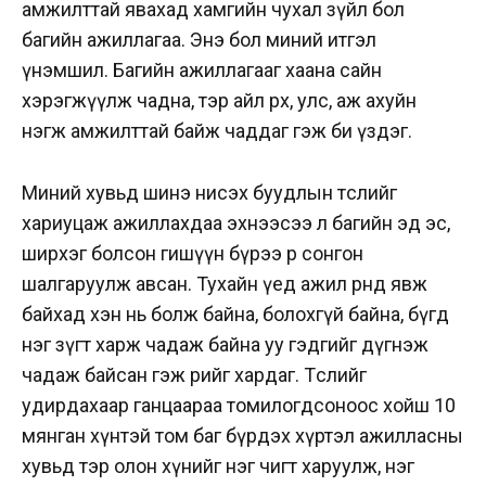
амжилттай явахад хамгийн чухал зүйл бол
багийн ажиллагаа. Энэ бол миний итгэл
үнэмшил. Багийн ажиллагааг хаана сайн
хэрэгжүүлж чадна, тэр айл өрх, улс, аж ахуйн
нэгж амжилттай байж чаддаг гэж би үздэг.
Миний хувьд шинэ нисэх буудлын төслийг
хариуцаж ажиллахдаа эхнээсээ л багийн эд эс,
ширхэг болсон гишүүн бүрээ өөрөө сонгон
шалгаруулж авсан. Тухайн үед ажил өрнөөд явж
байхад хэн нь болж байна, болохгүй байна, бүгд
нэг зүгт харж чадаж байна уу гэдгийг дүгнэж
чадаж байсан гэж өөрийгөө хардаг. Төслийг
удирдахаар ганцаараа томилогдсоноос хойш 10
мянган хүнтэй том баг бүрдэх хүртэл ажилласны
хувьд тэр олон хүнийг нэг чигт харуулж, нэг