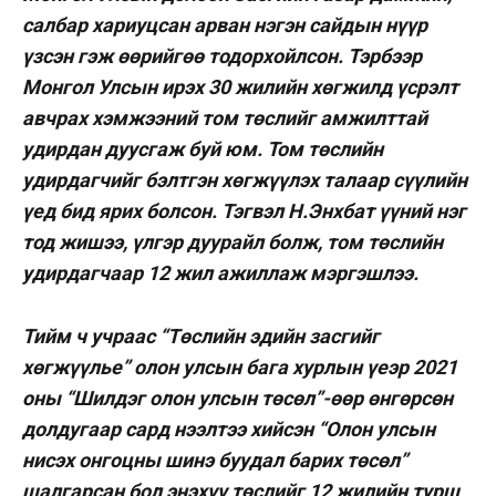
салбар хариуцсан арван нэгэн сайдын нүүр
үзсэн гэж өөрийгөө тодорхойлсон. Тэрбээр
Монгол Улсын ирэх 30 жилийн хөгжилд үсрэлт
авчрах хэмжээний том төслийг амжилттай
удирдан дуусгаж буй юм. Том төслийн
удирдагчийг бэлтгэн хөгжүүлэх талаар сүүлийн
үед бид ярих болсон. Тэгвэл Н.Энхбат үүний нэг
тод жишээ, үлгэр
дуурайл болж, том төслийн
удирдагчаар 12 жил ажиллаж мэргэшлээ.
Тийм ч учраас
“Төслийн эдийн засгийг
хөгжүүлье” олон улсын бага хурлын
үеэр 2021
оны “Шилдэг олон улсын төсөл”-өөр өнгөрсөн
долдугаар сард нээлтээ хийсэн “Олон улсын
нисэх онгоцны шинэ буудал барих төсөл”
шалгарсан бол энэхүү төслийг 12 жилийн турш