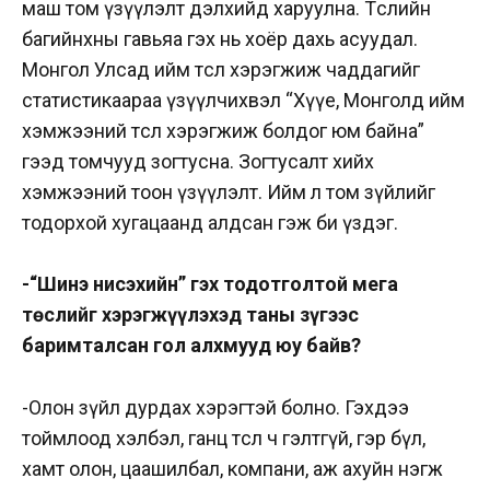
маш том үзүүлэлт дэлхийд харуулна. Төслийн
багийнхны гавьяа гэх нь хоёр дахь асуудал.
Монгол Улсад ийм төсөл хэрэгжиж чаддагийг
статистикаараа үзүүлчихвэл “Хүүе, Монголд ийм
хэмжээний төсөл хэрэгжиж болдог юм байна”
гээд томчууд зогтусна. Зогтусалт хийх
хэмжээний тоон үзүүлэлт. Ийм л том зүйлийг
тодорхой хугацаанд алдсан гэж би үздэг.
-“Шинэ нисэхийн” гэх тодотголтой мега
төслийг хэрэгжүүлэхэд таны зүгээс
баримталсан гол алхмууд юу байв?
-Олон зүйл дурдах хэрэгтэй болно. Гэхдээ
тоймлоод хэлбэл, ганц төсөл ч гэлтгүй, гэр бүл,
хамт олон, цаашилбал, компани, аж ахуйн нэгж