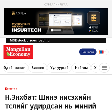
СУРТАЛЧИЛГАА
MSE stock prices loading
Захиалга
Эдийн засаг
Бизнес
Уул уурхай
Нийгэм
Хөрөнгө ору
Бизнес
Н.Энхбат: Шинэ нисэхийн
төслийг удирдсан нь миний