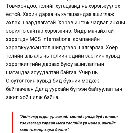
Товчхондоо, төслийг хугацаанд нь хэрэгжүүлэх
ёстой. Харин дараа нь хугацаандаа ашиглаж
эхлэх шаардлагатай. Хэрэв ингэж чадвал анхны
зорилго сайтар хэрэгжинэ. Өнөөдөр манайхтай
зэрэгцэн MCS International компанийн
хэрэгжүүлсэн төсөл шилдгээр шалгарлаа. Хоёр
төслийн аль аль нь төслийн эдийн засгийн хувьд
хэрэгжилтийн дараах буюу ашиглалтын
шатандаа асуудалтай байгаа. Учир нь
Оюутолгойн хувьд бид бүхний мэдэж
байгаачлан Далд уурхайн бүтээн байгуулалтын
ажил хойшилж байна.
“Нийгэмд өгдөг үр ашгийг миний яриад буй гинжин
хэлхээгээр харвал мега төслийн үр нөлөө, ашгийг
маш томоор харж болно”.