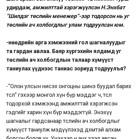
удирдаж, амжилттай хэрэгжүүлсэн Н.Энхбат
“Шилдэг төслийн менежер”-ээр тодорсон нь уг
төслийн ач холбогдлыг улам тодруулсан юм.
-Өнөөдрийн арга хэмжээний гол шагналуудыг
та гардан авлаа. Баяр хүргэхийн ялдамд уг
төслийн ач холбогдлын талаар хүмүүст
таниулах үүднээс таниас зориуд тодруулъя?
-“Олон улсын нисэх онгоцны шинэ буудал барих
төсөл” гэхээр монгол хүн бүр мэддэг ч, төсөл
тодорхой хэмжээнд амжилттай хэрэгжсэн
гэдгийг харин хүн бүр мэддэггүй. Энэхүү
шагналыг гардсанаар төслийн ач холбогдлыг
хүмүүст таниулж мэдүүлэхэд дөхөмтэй алхам
болсон болов уу. Үнэхээр ч анх зээл авсан