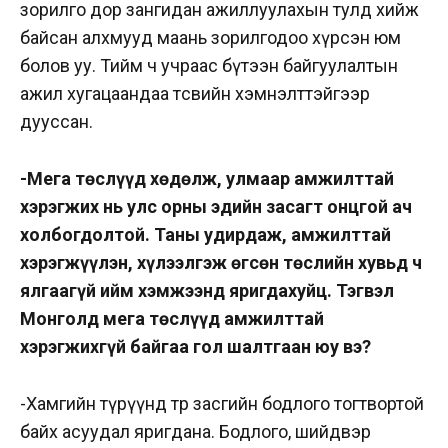
зорилго дор зангидан ажиллуулахын тулд хийж
байсан алхмууд маань зорилгодоо хүрсэн юм
болов уу. Тийм ч учраас бүтээн байгуулалтын
ажил хугацаандаа төсвийн хэмнэлттэйгээр
дууссан.
-Мега төслүүд хөдөлж, улмаар амжилттай
хэрэгжих нь улс орны эдийн засагт онцгой ач
холбогдолтой. Таны удирдаж, амжилттай
хэрэгжүүлэн, хүлээлгэж өгсөн төслийн хувьд ч
ялгаагүй ийм хэмжээнд яригдахуйц. Тэгвэл
Монголд мега төслүүд амжилттай
хэрэгжихгүй байгаа гол шалтгаан юу вэ?
-Хамгийн түрүүнд төр засгийн бодлого тогтвортой
байх асуудал яригдана. Бодлого, шийдвэр