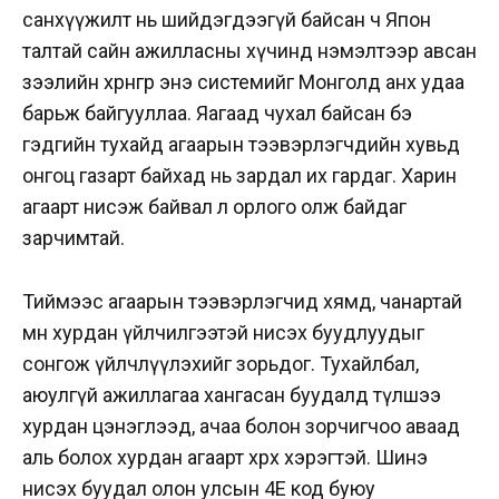
санхүүжилт нь шийдэгдээгүй байсан ч Япон
талтай сайн ажилласны хүчинд нэмэлтээр авсан
зээлийн хөрөнгөөр энэ системийг Монголд анх удаа
барьж байгууллаа. Яагаад чухал байсан бэ
гэдгийн тухайд агаарын тээвэрлэгчдийн хувьд
онгоц газарт байхад нь зардал их гардаг. Харин
агаарт нисэж байвал л орлого олж байдаг
зарчимтай.
Тиймээс агаарын тээвэрлэгчид хямд, чанартай
мөн хурдан үйлчилгээтэй нисэх буудлуудыг
сонгож үйлчлүүлэхийг зорьдог. Тухайлбал,
аюулгүй ажиллагаа хангасан буудалд түлшээ
хурдан цэнэглээд, ачаа болон зорчигчоо аваад
аль болох хурдан агаарт хөөрөх хэрэгтэй. Шинэ
нисэх буудал олон улсын 4Е код буюу