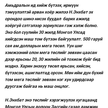
Амьдралын ид хийж бүтээх, ирмүүн
тэмүүлэлтэй арван хоёр жилээ Н.Энхбат эх
орондоо шинэ нисэх буудал барих ажилд
хоёргүй сэтгэлээр зориулсан гэж хэлж болно.
Энэ бол сүүлийн 30 жилд Монгол Улсад
хийгдсэн маш том бүтээн байгуулалт. 500 гаруй
сая ам.долларын мега төсөл. Үүн шиг
хэмжээний олон мега төслийг зөвхөн цаасан
дээр ярьсны 20, 30 жилийн ой тохиож буйг бид
мэднэ. Харин энэхүү төсөл
ярьсан, хийсэн,
бүтээсэн, ашиглалтад орсон. Мөн ийм дүн бүхий
том мега төслийг зөвхөн нэг хүн удирдсаар
дуусгаж байгаа нь маш онцлог.
Н.Энхбат энэ төслийг хэрэгжүүлэх хугацаанд
Монгол Улсын долоон Засгийн газар дамжин,