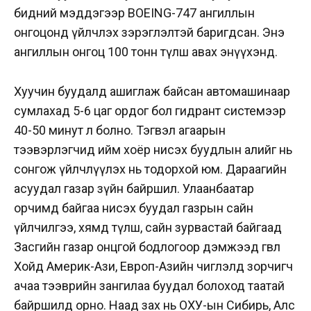
бидний мэддэгээр BOEING-747 ангиллын
онгоцонд үйлчлэх зэрэглэлтэй баригдсан. Энэ
ангиллын онгоц 100 тонн түлш авах энүүхэнд.
Хуучин буудалд ашиглаж байсан автомашинаар
сумлахад 5-6 цаг ордог бол гидрант системээр
40-50 минут л болно. Тэгвэл агаарын
тээвэрлэгчид ийм хоёр нисэх буудлын алийг нь
сонгож үйлчлүүлэх нь тодорхой юм. Дараагийн
асуудал газар зүйн байршил. Улаанбаатар
орчимд байгаа нисэх буудал газрын сайн
үйлчилгээ, хямд түлш, сайн зурвастай байгаад
Засгийн газар онцгой бодлогоор дэмжээд өгвөл
Хойд Америк-Ази, Европ-Азийн чиглэлд зорчигч
ачаа тээврийн зангилаа буудал болоход таатай
байршилд орно. Наад зах нь ОХУ-ын Сибирь, Алс