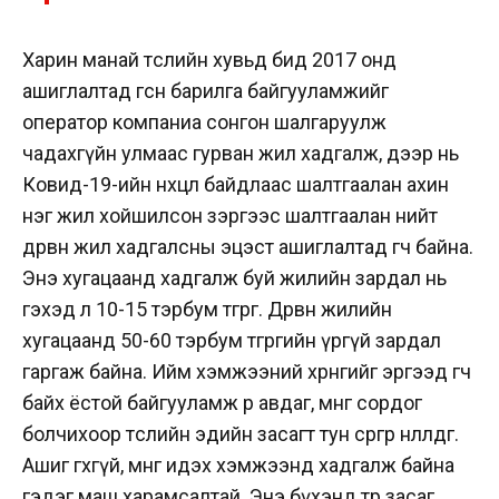
Харин манай төслийн хувьд бид 2017 онд
ашиглалтад өгсөн барилга байгууламжийг
оператор компаниа сонгон шалгаруулж
чадахгүйн улмаас гурван жил хадгалж, дээр нь
Ковид-19-ийн нөхцөл байдлаас шалтгаалан ахин
нэг жил хойшилсон зэргээс шалтгаалан нийт
дөрвөн жил хадгалсны эцэст ашиглалтад өгч байна.
Энэ хугацаанд хадгалж буй жилийн зардал нь
гэхэд л 10-15 тэрбум төгрөг. Дөрвөн жилийн
хугацаанд 50-60 тэрбум төгрөгийн үргүй зардал
гаргаж байна. Ийм хэмжээний хөрөнгийг эргээд өгч
байх ёстой байгууламж өөрөө авдаг, мөнгө сордог
болчихоор төслийн эдийн засагт тун сөргөөр нөлөөлдөг.
Ашиг өгөхгүй, мөнгө идэх хэмжээнд хадгалж байна
гэдэг маш харамсалтай. Энэ бүхэнд төр засаг,