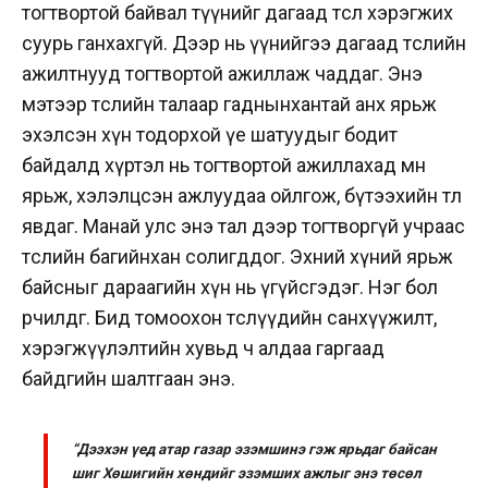
тогтвортой байвал түүнийг дагаад төсөл хэрэгжих
суурь ганхахгүй. Дээр нь үүнийгээ дагаад төслийн
ажилтнууд тогтвортой ажиллаж чаддаг. Энэ
мэтээр төслийн талаар гаднынхантай анх ярьж
эхэлсэн хүн тодорхой үе шатуудыг бодит
байдалд хүртэл нь тогтвортой ажиллахад өмнө
ярьж, хэлэлцсэн ажлуудаа ойлгож, бүтээхийн төлөө
явдаг. Манай улс энэ тал дээр тогтворгүй учраас
төслийн багийнхан солигддог. Эхний хүний ярьж
байсныг дараагийн хүн нь үгүйсгэдэг. Нэг бол
өөрчилдөг. Бид томоохон төслүүдийн санхүүжилт,
хэрэгжүүлэлтийн хувьд ч алдаа гаргаад
байдгийн шалтгаан энэ.
“Дээхэн үед атар газар эзэмшинэ гэж ярьдаг байсан
шиг Хөшигийн хөндийг эзэмших ажлыг энэ төсөл