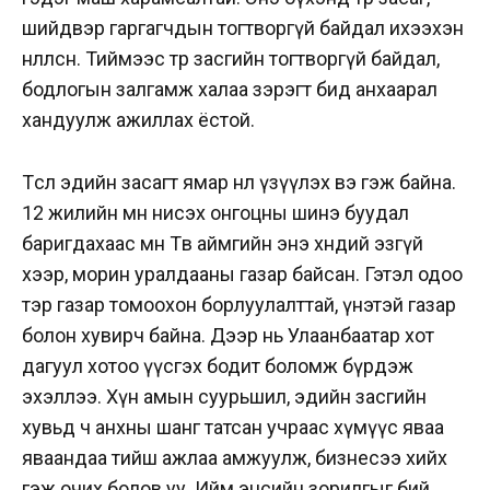
шийдвэр гаргагчдын тогтворгүй байдал ихээхэн
нөлөөлсөн. Тиймээс төр засгийн тогтворгүй байдал,
бодлогын залгамж халаа зэрэгт бид анхаарал
хандуулж ажиллах ёстой.
Төсөл эдийн засагт ямар нөлөө үзүүлэх вэ гэж байна.
12 жилийн өмнө нисэх онгоцны шинэ буудал
баригдахаас өмнө Төв аймгийн энэ хөндий эзгүй
хээр, морин уралдааны газар байсан. Гэтэл одоо
тэр газар томоохон борлуулалттай, үнэтэй газар
болон хувирч байна. Дээр нь Улаанбаатар хот
дагуул хотоо үүсгэх бодит боломж бүрдэж
эхэллээ. Хүн амын суурьшил, эдийн засгийн
хувьд ч анхны шанг татсан учраас хүмүүс яваа
яваандаа тийш ажлаа амжуулж, бизнесээ хийх
гэж очих болов уу. Ийм эцсийн зорилгыг бий