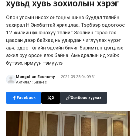
хувьд хувь зохиолын хэрэг
Олон улсын нисэх онгоцны шинэ буудал төслийн
захирал Н.Энхбаттай ярилцлаа. Тэрбээр одоогоос
12 жилийн өмнө энэхүү төслийг Зээлийн гэрээ гэх
цаасан дээр байхад нь удирдан чиглүүлэх үүрэг
авч, одоо төслийн эцсийн бичиг баримтыг цэгцлэх
ажил руу орсон явж байна. Амьдралын ид хийж
бүтээх, ирмүүн тэмүүлэ
Mongolian Economy
·
2021-09-28 04:09:31
·
Ангилал
:
Бизнес
Facebook
X
Холбоос хуулах