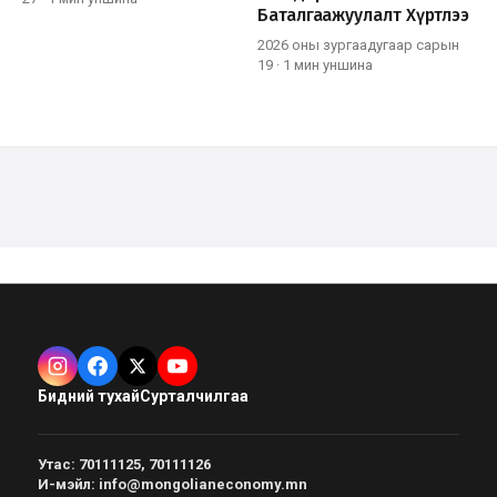
Баталгаажуулалт Хүртлээ
2026 оны зургаадугаар сарын
19
·
1 мин
уншина
Бидний тухай
Сурталчилгаа
Утас
:
70111125, 70111126
И-мэйл
:
info@mongolianeconomy.mn