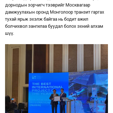
дорнодын зорчигч тээврийг Москвагаар
дамжуулахын оронд Монголоор транзит гаргах
тухай ярьж эхэлж байгаа нь бодит ажил
болчихвол зангилаа буудал болох эхний алхам
шүү.