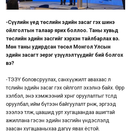
-Сүүлийн үед төслийн эдийн засаг гэх шинэ
ойлголтын талаар ярих боллоо. Таны хувьд
төслийн эдийн засгийг хэрхэн тайлбарлах вэ.
Мөн таны удирдсан төсөл Монгол Улсын
эдийн засагт эерэг үзүүлэлтүүдийг бий болгох
вэ?
-ТЭЗҮ боловсруулах, санхүүжилт авахаас л
төслийн эдийн засаг гэх ойлголт эхэлнэ байх. Өөрөөр
хэлбэл, энэ хэмжээний хөрөнгө оруулалтыг төсөлд
оруулбал, ийм бүтээн байгуулалт өрнөж, эргээд
зээлээ төлж, цаашид урт хугацаандаа ашигтай
ажиллана гэсэн эдийн засгийн үндэслэлд
заасан хугацааныхаа дагуу явах ёстой.