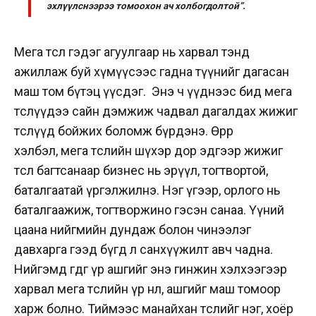
эхлүүлснээрээ томоохон ач холбогдолтой”.
Мега төсөл гэдэг агуулгаар нь харвал тэнд
ажиллаж буй хүмүүсээс гадна түүнийг дагасан
маш том бүтэц үүсдэг. Энэ ч үүднээс бид мега
төслүүдээ сайн дэмжиж чадвал дагалдах жижиг
төслүүд бойжих боломж бүрдэнэ. Өөрөөр
хэлбэл, мега төслийн шүхэр дор эдгээр жижиг
төсөл багтсанаар бизнес нь эрүүл, тогтвортой,
баталгаатай үргэлжилнэ. Нэг үгээр, орлого нь
баталгаажиж, тогтворжино гэсэн санаа. Үүний
цаана нийгмийн дундаж болон чинээлэг
давхарга гээд бүгд л санхүүжилт авч чадна.
Нийгэмд өгдөг үр ашгийг энэ гинжин хэлхээгээр
харвал мега төслийн үр нөлөө, ашгийг маш томоор
харж болно. Тиймээс манайхан төслийг нэг, хоёр