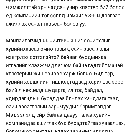
ч амжилттай хүрч чадсан учир кластер бий болох
үед компанийн төлөөллүүд намайг УЗ-ын даргаар
ажиллах санал тавьсан болов уу.
Манлайлагчид нь нийтийн ашиг сонирхлыг
хувийнхаасаа өмнө тавьж, сайн засаглалыг
нэвтрүүлэх сэтгэлзүйтэй байвал бусдынхаа
итгэлийг хүлээж чаддаг юм байна гэдгийг манай
кластерын жишээнээс харж болно. Бид төр,
хувийн хэвшлийн түншлэл, гадаад харилцаа зэрэг
бүхий л нөхцөлд шударга, ил тод байдал,
удирдагчдын бусаддаа үйлчлэх хандлага гээд
сайн засаглалын зарчмуудыг баримталдаг.
Мэдээлэлд ойр байгаа давуу талаа хувийн
компанидаа ашиглах бус бусадтайгаа хуваалцах,
боломжоо хамтдаа эдлэх зарчмыг удирдах