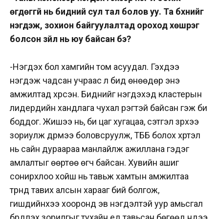
өгдөггүй нь бидний сул тал болов уу. Та бүхнийг
нэгдэж, зохион байгуулалтад ороход хөшүүрэг
болсон зүйл нь юу байсан бэ?
-Нэгдэх бол хамгийн том асуудал. Гэхдээ
нэгдэж чадсан учраас л бид өнөөдөр энэ
амжилтад хүрсэн. Биднийг нэгдэхэд кластерын
лидерүүдийн хандлага чухал үүрэгтэй байсан гэж би
боддог. Жишээ нь, би цаг хугацаа, сэтгэл зүрхээ
зориулж дүрмээ боловсруулж, ТББ болох хүртэл
нь сайн дураараа манлайлж ажиллана гэдэг
амлалтыг өөртөө өгч байсан. Хувийн ашиг
сонирхлоо хойш нь тавьж хамтын амжилтаа
түрүүнд тавих алсын харааг бий болгож,
гишүүдийнхээ хооронд эв нэгдэлтэй уур амьсгал
бүрдүүлэх зорилгыг тухайн үед тавьсан бөгөөд үүндээ