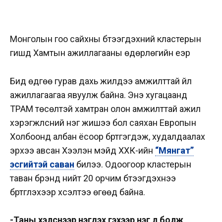
Монголын гоо сайхны бүтээгдэхүүний кластерын
гишүүд Хамтын ажиллагааны өдөрлөгийн үеэр
Бид өдгөө гурав дахь жилдээ амжилттай үйл
ажиллагаагаа явуулж байна. Энэ хугацаанд
ТРАМ төсөлтэй хамтран олон амжилттай ажил
хэрэгжүүлсний нэг жишээ бол саяхан Европын
Холбоонд албан ёсоор бүртгэгдэж, худалдаалах
эрхээ авсан Хээлэн мэйд ХХК-ийн
“Мянгат”
эсгийтэй саван
билээ. Одоогоор кластерын
таван брэнд нийт 20 орчим бүтээгдэхүүнээ
бүртгүүлэхээр хүсэлтээ өгөөд байна.
-Таны хэлснээр нэгдэх гэхээр нэг л болж