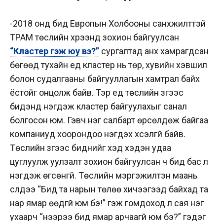
-2018 онд бид Европын Холбооны санхүүжилттэй
ТРАМ төслийн хүрээнд зохион байгуулсан
“Кластер гэж юу вэ?”
сургалтад анх хамрагдсан
бөгөөд тухайн үед кластер нь төр, хувийн хэвшил
болон судалгааны байгууллагын хамтрал байх
ёстойг онцолж байв. Тэр үед төслийн зүгээс
бидэнд нэгдэж кластер байгуулахыг санал
болгосон юм. Гэвч нэг салбарт өрсөлдөж байгаа
компаниуд хоорондоо нэгдэх хүсэлгүй байв.
Төслийн зүгээс биднийг хэд хэдэн удаа
цуглуулж уулзалт зохион байгуулсан ч бид бас л
нэгдэж өгсөнгүй. Төслийн мэргэжилтэн маань
сүүлдээ “Бид та нарын төлөө хичээгээд байхад та
нар ямар өөдгүй юм бэ!” гэж гомдоход л сая нэг
ухаарч “нээрээ бид ямар арчаагүй юм бэ?” гэдэг