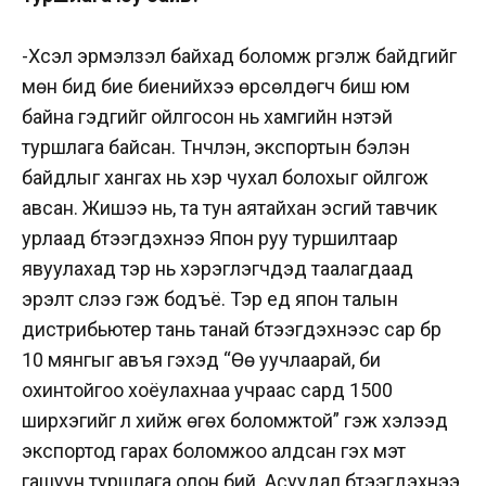
-Хүсэл эрмэлзэл байхад боломж үргэлж байдгийг
мөн бид бие биенийхээ өрсөлдөгч биш юм
байна гэдгийг ойлгосон нь хамгийн үнэтэй
туршлага байсан. Түүнчлэн, экспортын бэлэн
байдлыг хангах нь хэр чухал болохыг ойлгож
авсан. Жишээ нь, та тун аятайхан эсгий тавчик
урлаад бүтээгдэхүүнээ Япон руу туршилтаар
явуулахад тэр нь хэрэглэгчдэд таалагдаад
эрэлт үүслээ гэж бодъё. Тэр үед япон талын
дистрибьютер тань танай бүтээгдэхүүнээс сар бүр
10 мянгыг авъя гэхэд “Өө уучлаарай, би
охинтойгоо хоёулахнаа учраас сард 1500
ширхэгийг л хийж өгөх боломжтой” гэж хэлээд
экспортод гарах боломжоо алдсан гэх мэт
гашуун туршлага олон бий. Асуудал бүтээгдэхүүнээ