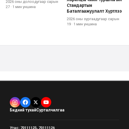
2026 оны долоодугаар сарын
Стандартын
27
·
1 мин
уншина
Баталгаажуулалт Хүртлээ
2026 оны зургаадугаар сарын
19
·
1 мин
уншина
Бидний тухай
Сурталчилгаа
Утас
:
70111125, 70111126