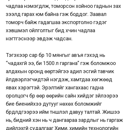
чадлаа нэмэгдүүлж, томорсон хойноо гаднын зах
зээлд гарах юм байна гэж боддог. Заавал
томорч байж гадагшаа экспортолно гэдэг
хэвшмэл ойлголтыг бид хүчин чадлаа
нэгтгэснээр эвдэж чадсан.
Тэгэхээр сар бүр 10 мянгыг авъя гэхэд нь
“чадахгүй ээ, би 1500 л гаргана” гэж боломжоо
алдахын оронд өөртэйгээ адил эсгий тавчик
үйлдвэрлэгчидтэй нэгдэж, хамтдаа хөгжөөд
явах хэрэгтэй. Эрэлтийг хангахаас гадна
оролцогч бүр өөр өөрийн сайн хийдэг зүйлээрээ
бие биенийхээ дутууг нөхөх боломжийг
бүрдүүлдгээрээ ийм түншлэл давуу талтай. Жишээ
нь, бидний хэн нь ч дангаараа зардлыг нь гаргаж
дийлэхгүй судалгааг Хими, химийн технологийн