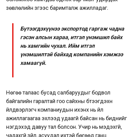
зөвлөлийн зүгээс баримталж ажилладаг.
Бүтээгдэхүүнээ экспортод гаргаж чадна
гэсэн алсын хараа, итгэл үнэмшил байх
нь хамгийн чухал. Ийм итгэл
үнэмшилтэй байхад компанийн хэмжээ
хамаагүй.
Нөгөө талаас бусад салбаруудыг бодвол
байгалийн гаралтай гоо сайхны бүтээгдэхүүн
үйлдвэрлэгч компаниудын ихэнх нь үйл
ажиллагаагаа эхлээд удаагүй байсан нь биднийг
нэгдэхэд давуу тал болсон. Учир нь мэдэхгүй,
чадахгүй зүйл, асуудал ихтэй бөгөөд ганц