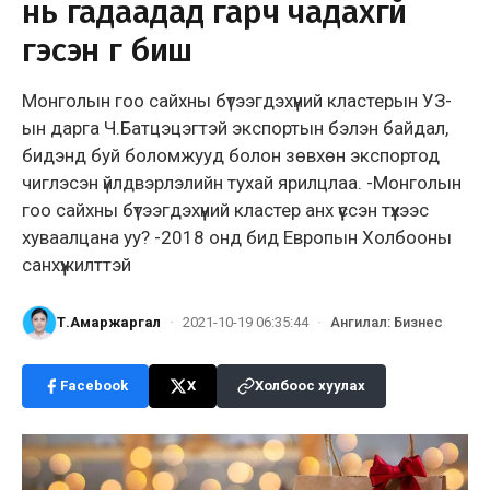
нь гадаадад гарч чадахгүй
гэсэн үг биш
Монголын гоо сайхны бүтээгдэхүүний кластерын УЗ-
ын дарга Ч.Батцэцэгтэй экспортын бэлэн байдал,
бидэнд буй боломжууд болон зөвхөн экспортод
чиглэсэн үйлдвэрлэлийн тухай ярилцлаа. -Монголын
гоо сайхны бүтээгдэхүүний кластер анх үүссэн түүхээс
хуваалцана уу? -2018 онд бид Европын Холбооны
санхүүжилттэй
Т.Амаржаргал
·
2021-10-19 06:35:44
·
Ангилал
:
Бизнес
Facebook
X
Холбоос хуулах