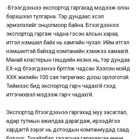
-Бүтээгдэхүүнээ экспортод гаргахад мэдээж олон
бэрхшээл тулгарна. Тэр дундаас хүсэл
эрмэлзлийг онцолмоор байна. Бүтээгдэхүүнээ
экспортод гаргаж чадна гэсэн алсын хараа,
итгэл үнэмшил байх нь хамгийн чухал. Ийм итгэл
үнэмшилтэй байхад компанийн хэмжээ хамаагүй.
Манай кластерын гишүүдийн ихэнх нь, тэр дундаа
ЕХ-нд бүтээгдэхүүнээ бүртгүүлж чадсан Хээлэн мэйд
ХХК жилийн 100 сая төгрөгөөс доош орлоготой.
Тиймээс бид экспортод гарч чадахгүй гээд
итгэчихвэл мэдээж гарч чадахгүй.
Экспортод бүтээгдэхүүнээ гаргахад муу засаглал,
өдөр тутмын ажилдаа дарагдаж, ирээдүйгээ
хардаггүй зэрэг нь дотоодын компаниудад саад
болдог. Тухайлбал, гадагшаа гарахаасаа өмнө