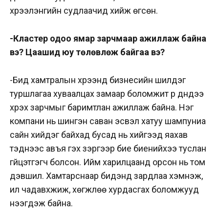
хүрээлэнгийн судлаачид хийж өгсөн.
-Кластер одоо ямар зарчмаар ажиллаж байна
вэ? Цаашид юу төлөвлөж байгаа вэ?
-Бид хамтралын хүрээнд бизнесийн шилдэг
туршлагаа хуваалцах замаар боломжит үр дүндээ
хүрэх зарчмыг баримтлан ажиллаж байна. Нэг
компани нь шингэн саван эсвэл хатуу шампуниа
сайн хийдэг байхад бусад нь хийгээд яахав
тэднээс авъя гэх зэргээр бие биенийхээ туслан
гүйцэтгэгч болсон. Ийм харилцаанд орсон нь том
дэвшил. Хамтарснаар бидэнд зардлаа хэмнэж,
илүү чадавхжиж, хөгжлөө хурдасгах боломжууд
нээгдэж байна.