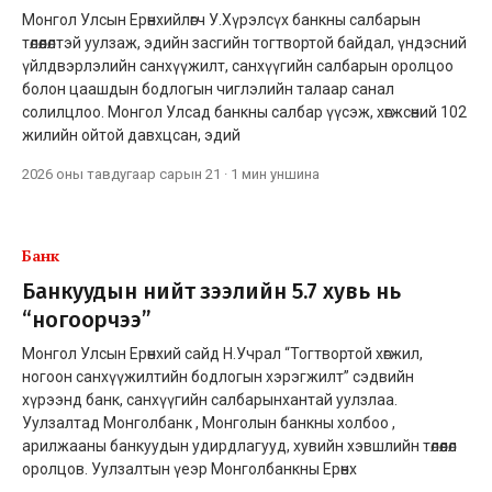
Монгол Улсын Ерөнхийлөгч У.Хүрэлсүх банкны салбарын
төлөөлөлтэй уулзаж, эдийн засгийн тогтвортой байдал, үндэсний
үйлдвэрлэлийн санхүүжилт, санхүүгийн салбарын оролцоо
болон цаашдын бодлогын чиглэлийн талаар санал
солилцлоо. Монгол Улсад банкны салбар үүсэж, хөгжсөний 102
жилийн ойтой давхцсан, эдий
2026 оны тавдугаар сарын 21
·
1 мин
уншина
Банк
Банкуудын нийт зээлийн 5.7 хувь нь
“ногоорчээ”
Монгол Улсын Ерөнхий сайд Н.Учрал “Тогтвортой хөгжил,
ногоон санхүүжилтийн бодлогын хэрэгжилт” сэдвийн
хүрээнд банк, санхүүгийн салбарынхантай уулзлаа.
Уулзалтад Монголбанк , Монголын банкны холбоо ,
арилжааны банкуудын удирдлагууд, хувийн хэвшлийн төлөөлөл
оролцов. Уулзалтын үеэр Монголбанкны Ерөнх