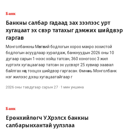
Банк
Банкны салбар гадаад зах зээлээс урт
хугацаат эх үүсвэр татахыг дэмжих шийдвэр
гаргав
Монголбанкны Мөнгөний бодлогын хороо макро зохистой
бодлогын асуудлаар хуралдаж, банкнуудын 2026 оны 10
дугаар сарын 1-нээс хойш татсан, 360 хоногоос 3 жил
хүртэлх хугацаагаар татсан эх үүсвэрт 25 хувиар заавал
байлгах нөөц тооцох шийдвэр гаргасан. Өмнө нь Монголбанк
нэг жилээс дээш хугацаатайгаар г
2026 оны тавдугаар сарын 27
·
1 мин
уншина
Банк
Ерөнхийлөгч У.Хүрэлсүх банкны
салбарынхантай уулзлаа