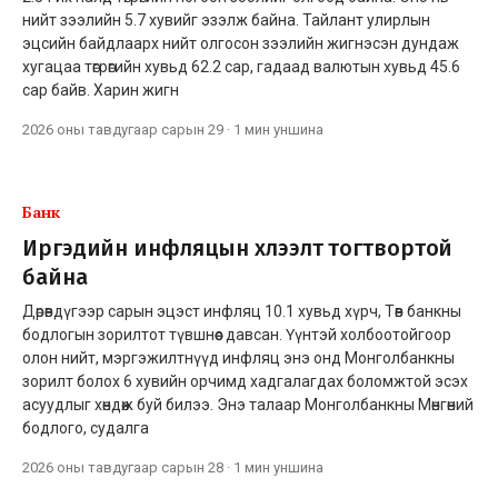
нийт зээлийн 5.7 хувийг эзэлж байна. Тайлант улирлын
эцсийн байдлаарх нийт олгосон зээлийн жигнэсэн дундаж
хугацаа төгрөгийн хувьд 62.2 сар, гадаад валютын хувьд 45.6
сар байв. Харин жигн
2026 оны тавдугаар сарын 29
·
1 мин
уншина
Банк
Иргэдийн инфляцын хүлээлт тогтвортой
байна
Дөрөвдүгээр сарын эцэст инфляц 10.1 хувьд хүрч, Төв банкны
бодлогын зорилтот түвшнөөс давсан. Үүнтэй холбоотойгоор
олон нийт, мэргэжилтнүүд инфляц энэ онд Монголбанкны
зорилт болох 6 хувийн орчимд хадгалагдах боломжтой эсэх
асуудлыг хөндөж буй билээ. Энэ талаар Монголбанкны Мөнгөний
бодлого, судалга
2026 оны тавдугаар сарын 28
·
1 мин
уншина