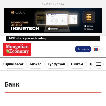
СУРТАЛЧИЛГАА
MSE stock prices loading
Захиалга
Эдийн засаг
Бизнес
Уул уурхай
Нийгэм
Хөрөнгө ору
Банк