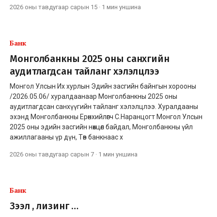
2026 оны тавдугаар сарын 15
·
1 мин
уншина
Банк
Монголбанкны 2025 оны санхүүгийн
аудитлагдсан тайланг хэлэлцлээ
Монгол Улсын Их хурлын Эдийн засгийн байнгын хорооны
/2026.05.06/ хуралдаанаар Монголбанкны 2025 оны
аудитлагдсан санхүүгийн тайланг хэлэлцлээ. Хуралдааны
эхэнд Монголбанкны Ерөнхийлөгч С.Наранцогт Монгол Улсын
2025 оны эдийн засгийн нөхцөл байдал, Монголбанкны үйл
ажиллагааны үр дүн, Төв банкнаас х
2026 оны тавдугаар сарын 7
·
1 мин
уншина
Банк
Зээл үү, лизинг үү…