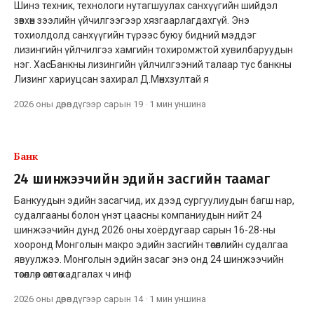
Шинэ техник, технологи нутагшуулах санхүүгийн шийдэл
зөвхөн зээлийн үйчилгээгээр хязгаарлагдахгүй. Энэ
тохиолдолд санхүүгийн түрээс буюу бидний мэддэг
лизингийн үйлчилгээ хамгийн тохиромжтой хувилбаруудын
нэг. ХасБанкны лизингийн үйлчилгээний талаар тус банкны
Лизинг хариуцсан захирал Д.Мөнхзултай я
2026 оны дөрөвдүгээр сарын 19
·
1 мин
уншина
Банк
24 шинжээчийн эдийн засгийн таамаг
Банкуудын эдийн засагчид, их дээд сургуулиудын багш нар,
судалгааны болон үнэт цаасны компаниудын нийт 24
шинжээчийн дунд 2026 оны хоёрдугаар сарын 16-28-ны
хооронд Монголын макро эдийн засгийн төсөөллийн судалгаа
явуулжээ. Монголын эдийн засаг энэ онд 24 шинжээчийн
төсөөллөөр өсөлтөө хадгалах ч инф
2026 оны дөрөвдүгээр сарын 14
·
1 мин
уншина