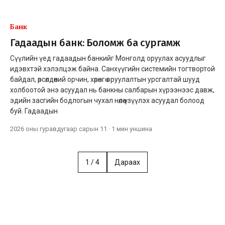
Банк
Гадаадын банк: Боломж ба сургамж
Сүүлийн үед гадаадын банкийг Монголд оруулах асуудлыг
идэвхтэй хэлэлцэж байна. Санхүүгийн системийн тогтвортой
байдал, өрсөлдөөний орчин, хөрөнгө оруулалтын урсгалтай шууд
холбоотой энэ асуудал нь банкны салбарын хүрээнээс давж,
эдийн засгийн бодлогын чухал нөлөө үзүүлэх асуудал болоод
буй. Гадаадын
2026 оны гуравдугаар сарын 11
·
1 мин
уншина
1
/
4
Дараах