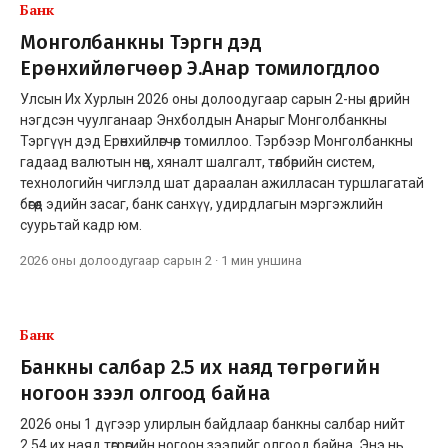
Банк
Монголбанкны Тэргүүн дэд
Ерөнхийлөгчөөр Э.Анар томилогдлоо
Улсын Их Хурлын 2026 оны долоодугаар сарын 2-ны өдрийн
нэгдсэн чуулганаар Энхболдын Анарыг Монголбанкны
Тэргүүн дэд Ерөнхийлөгчөөр томиллоо. Тэрбээр Монголбанкны
гадаад валютын нөөц, хяналт шалгалт, төлбөрийн систем,
технологийн чиглэлд шат дараалан ажилласан туршлагатай
бөгөөд эдийн засаг, банк санхүү, удирдлагын мэргэжлийн
суурьтай кадр юм.
2026 оны долоодугаар сарын 2
·
1 мин
уншина
Банк
Банкны салбар 2.5 их наяд төгрөгийн
ногоон зээл олгоод байна
2026 оны 1 дүгээр улирлын байдлаар банкны салбар нийт
2.54 их наяд төгрөгийн ногоон зээлийг олгоод байна. Энэ нь