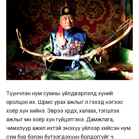
Түүнчлэн нум сумны үйлдвэрлэлд хүний
оролцоо их. Шөрмөс урах ажлыг л гэхэд нэгээс
хоёр хүн хийнэ. Эврээ хөрөөдөх, халаах, тэгшлэх
ажлыг мөн хоёр хүн гүйцэтгэнэ. Дамжлага,
чимхлүүр ажил ихтэй энэхүү үйлээр хийсэн нум
сум бүр бэлэн бүтээгдэхүүн болдоггүйг ч