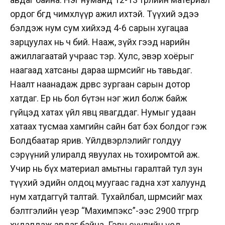
ордог бөгөөд чимхлүүр ажил ихтэй. Түүхий эдээ
бэлдэж нум сум хийхэд 4-6 сарын хугацаа
зарцуулах нь ч бий. Нааж, зүйх гээд нарийн
ажиллагаатай учраас тэр. Хулс, эвэр хоёрыг
наагаад хатсаны дараа шөрмөсийг нь тавьдаг.
Наалт наанадаж дөрвөөс зургаан сарын дотор
хатдаг. Ер нь бол бүтэн нэг жил болж байж
гүйцэд хатах үйл явц явагддаг. Нумыг удаан
хатаах тусмаа хамгийн сайн бат бэх болдог гэж
Болдбаатар ярив. Үйлдвэрлэлийг голдуу
сэрүүний улиралд явуулах нь тохиромтой аж.
Учир нь бүх материал амьтны гаралтай тул зун
түүхий эдийн олдоц муугаас гадна хэт халуунд
нум хатдаггүй талтай. Тухайлбал, шөрмөсийг мах
бэлтгэлийн үеэр “Махимпэкс”-ээс 2900 төгрөгөөр
худалдаж авдаг байна. Гэвч сүүлийн үед