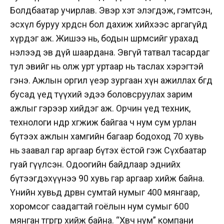
Болдбаатар учирлав. Эвэр хэт элэгдэж, гэмтсэн,
эсхүл буруу хөрөөдсөн бол дахиж хийхээс аргагүйд
хүрдэг аж. Жишээ нь, бодын шөрмөсийг урахад
нэлээд эв дүй шаардана. Эвгүй татвал тасардаг
тул эвийг нь олж урт уртаар нь таслах хэрэгтэй
гэнэ. Ажлын оргил үеэр зургаан хүн ажиллах бөгөөд
бусад үед түүхий эдээ боловсруулах зарим
ажлыг гэрээр хийдэг аж. Орчин үед техник,
технологи өндөр хөгжиж байгаа ч нум сум урлан
бүтээх ажлын хамгийн багаар бодоход 70 хувь
нь заавал гар аргаар бүтэх ёстой гэж Сүхбаатар
гуай өгүүлсэн. Одоогийн байдлаар эднийх
бүтээгдэхүүнээ 90 хувь гар аргаар хийж байна.
Үнийн хувьд дөрвөн сумтай нумыг 400 мянгаар,
хоромсог саадагтай гоёлын нум сумыг 600
мянган төгрөгөөр хийж байна. “Хөвч нум” компани