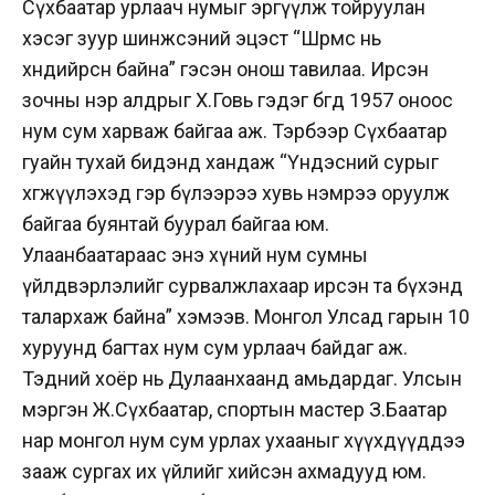
Сүхбаатар урлаач нумыг эргүүлж тойруулан
хэсэг зуур шинжсэний эцэст “Шөрмөс нь
хөндийрсөн байна” гэсэн онош тавилаа. Ирсэн
зочны нэр алдрыг Х.Говь гэдэг бөгөөд 1957 оноос
нум сум харваж байгаа аж. Тэрбээр Сүхбаатар
гуайн тухай бидэнд хандаж “Үндэсний сурыг
хөгжүүлэхэд гэр бүлээрээ хувь нэмрээ оруулж
байгаа буянтай буурал байгаа юм.
Улаанбаатараас энэ хүний нум сумны
үйлдвэрлэлийг сурвалжлахаар ирсэн та бүхэнд
талархаж байна” хэмээв. Монгол Улсад гарын 10
хуруунд багтах нум сум урлаач байдаг аж.
Тэдний хоёр нь Дулаанхаанд амьдардаг. Улсын
мэргэн Ж.Сүхбаатар, спортын мастер З.Баатар
нар монгол нум сум урлах ухааныг хүүхдүүддээ
зааж сургах их үйлийг хийсэн ахмадууд юм.