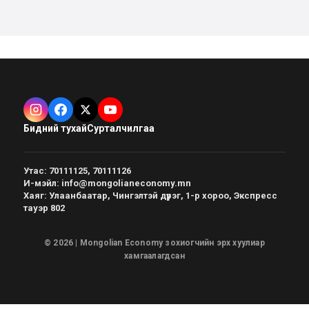
Бидний тухай
Сурталчилгаа
Утас
:
70111125, 70111126
И-мэйл
:
info@mongolianeconomy.mn
Хаяг
:
Улаанбаатар, Чингэлтэй дүүрэг, 1-р хороо, Экспресс
тауэр 802
© 2026 | Mongolian Economy зохиогчийн эрх хуулиар
хамгаалагдсан