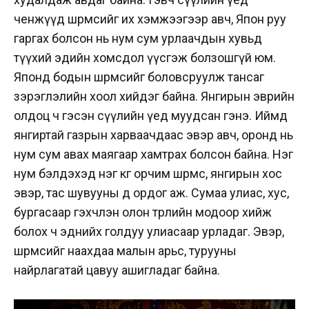
ченжүүд шөрмөсийг их хэмжээгээр авч, Япон руу
гаргах болсон нь нум сум урлаачдын хувьд
түүхий эдийн хомсдол үүсгэж болзошгүй юм.
Японд бодын шөрмөсийг боловсруулж тансаг
зэрэглэлийн хоол хийдэг байна. Янгирын эврийн
олдоц ч гэсэн сүүлийн үед муудсан гэнэ. Иймд
янгиртай газрын харваачдаас эвэр авч, оронд нь
нум сум авах маягаар хамтрах болсон байна. Нэг
нум бэлдэхэд нэг кг орчим шөрмөс, янгирын хос
эвэр, тас шувууны өд ордог аж. Сумаа улиас, хус,
бургасаар гэхчлэн олон төрлийн модоор хийж
болох ч эднийх голдуу улиасаар урладаг. Эвэр,
шөрмөсийг наахдаа малын арьс, турууны
найрлагатай цавуу ашигладаг байна.