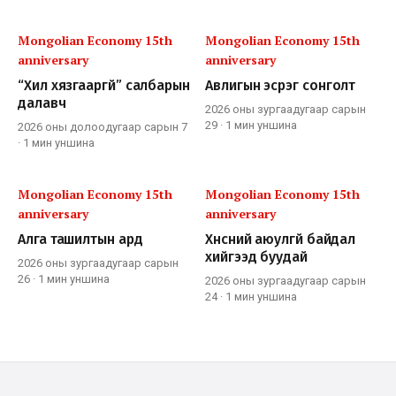
Mongolian Economy 15th
Mongolian Economy 15th
anniversary
anniversary
“Хил хязгааргүй” салбарын
Авлигын эсрэг сонголт
далавч
2026 оны зургаадугаар сарын
29
·
1 мин
уншина
2026 оны долоодугаар сарын 7
·
1 мин
уншина
Mongolian Economy 15th
Mongolian Economy 15th
anniversary
anniversary
Алга ташилтын ард
Хүнсний аюулгүй байдал
хийгээд буудай
2026 оны зургаадугаар сарын
26
·
1 мин
уншина
2026 оны зургаадугаар сарын
24
·
1 мин
уншина