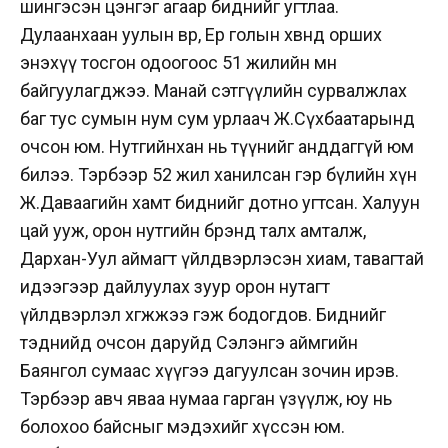
шингэсэн цэнгэг агаар биднийг угтлаа.
Дулаанхаан уулын өвөр, Ерөө голын хөвөөнд орших
энэхүү тосгон одоогоос 51 жилийн өмнө
байгуулагджээ. Манай сэтгүүлийн сурвалжлах
баг тус сумын нум сум урлаач Ж.Сүхбаатарынд
очсон юм. Нутгийнхан нь түүнийг анддаггүй юм
билээ. Тэрбээр 52 жил ханилсан гэр бүлийн хүн
Ж.Даваагийн хамт биднийг дотно угтсан. Халуун
цай ууж, орон нутгийн брэнд талх амталж,
Дархан-Уул аймагт үйлдвэрлэсэн хиам, тавагтай
идээгээр дайлуулах зуур орон нутагт
үйлдвэрлэл хөгжжээ гэж бодогдов. Биднийг
тэднийд очсон даруйд Сэлэнгэ аймгийн
Баянгол сумаас хүүгээ дагуулсан зочин ирэв.
Тэрбээр авч яваа нумаа гарган үзүүлж, юу нь
болохоо байсныг мэдэхийг хүссэн юм.