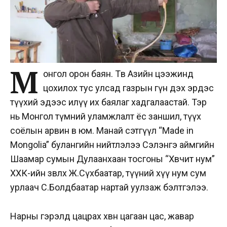
М
онгол орон баян. Төв Азийн цээжинд
цохилох тус улсад газрын гүн дэх эрдэс
түүхий эдээс илүү их баялаг хадгалаастай. Тэр
нь Монгол түмний уламжлалт ёс заншил, түүх
соёлын арвин өв юм. Манай сэтгүүл “Made in
Mongolia” булангийн нийтлэлээ Сэлэнгэ аймгийн
Шаамар сумын Дулаанхаан тосгоны “Хөвчит нум”
ХХК-ийн зөвлөх Ж.Сүхбаатар, түүний хүү нум сум
урлаач С.Болдбаатар нартай уулзаж бэлтгэлээ.
Нарны гэрэлд цацрах хөвөн цагаан цас, жавар