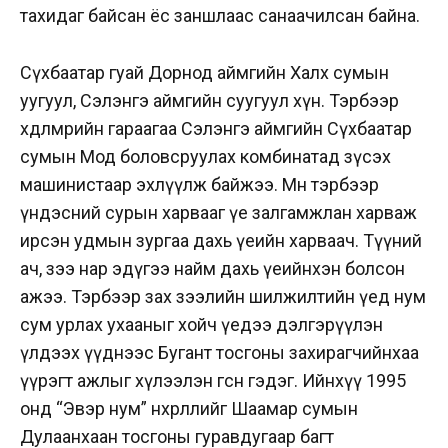
тахидаг байсан ёс заншлаас санаачилсан байна.
Сүхбаатар гуай Дорнод аймгийн Халх сумын
уугуул, Сэлэнгэ аймгийн суугуул хүн. Тэрбээр
хөдөлмөрийн гараагаа Сэлэнгэ аймгийн Сүхбаатар
сумын Мод боловсруулах комбинатад зүсэх
машинистаар эхлүүлж байжээ. Мөн тэрбээр
үндэсний сурын харвааг үе залгамжлан харваж
ирсэн удмын зургаа дахь үеийн харваач. Түүний
ач, зээ нар эдүгээ найм дахь үеийнхэн болсон
ажээ. Тэрбээр зах зээлийн шилжилтийн үед нум
сум урлах ухааныг хойч үедээ дэлгэрүүлэн
үлдээх үүднээс Бугант тосгоны захирагчийнхаа
үүрэгт ажлыг хүлээлэн өгсөн гэдэг. Ийнхүү 1995
онд “Эвэр нум” нөхөрлөлийг Шаамар сумын
Дулаанхаан тосгоны гуравдугаар багт