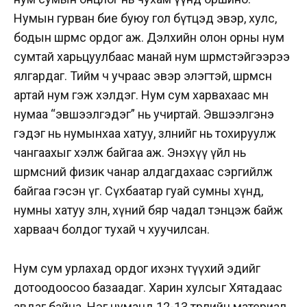
Нумын гурван бие буюу гол бүтцэд эвэр, хулс,
бодын шөрмөс ордог аж. Дэлхийн олон орны нум
сумтай харьцуулбаас манай нум шөрмөстэйгээрээ
ялгардаг. Тийм ч учраас эвэр элэгтэй, шөрмөсөн
артай нум гэж хэлдэг. Нум сум харвахаас өмнө
нумаа “эвшээлгэдэг” нь учиртай. Эвшээлгэнэ
гэдэг нь нумынхаа хатуу, зөөлнийг нь тохируулж
чангаахыг хэлж байгаа аж. Энэхүү үйл нь
шөрмөсний физик чанар алдагдахаас сэргийлж
байгаа гэсэн үг. Сүхбаатар гуай сумны хүнд,
нумны хатуу зөөлөн, хүний бяр чадал тэнцэж байж
харваач болдог тухай ч хуучилсан.
Нум сум урлахад ордог ихэнх түүхий эдийг
дотоодоосоо базаадаг. Харин хулсыг Хятадаас
авдаг байна. Нэг нуманд 12-13 төрлийн материал