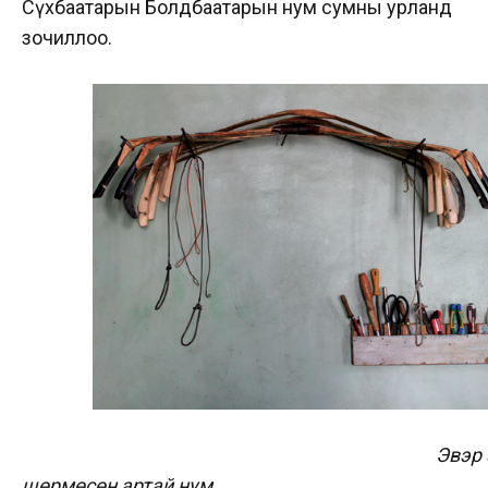
Сүхбаатарын Болдбаатарын нум сумны урланд
зочиллоо.
Эвэр элэгтэ
шөрмөсөн артай нум