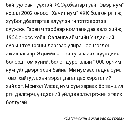
байгуулсан түүхтэй. Ж.Сүхбаатар гуай “Эвэр нум”
нөхөрлөлөө 2002 оноос “Хөвчит нум” ХХК болгон өргөтгөж,
хүүБолдбаатартаа өвлүүлэн өгч тэтгэвэртээ
суужээ. Гэсэн ч тэрбээр компанидаа зөвлөх хийж,
1964 оноос хойш Сэлэнгэ аймгийн Үндэсний
сурын товчооны даргаар улиран сонгогдон
ажилласаар. Эднийх өнгөрсөн хугацаанд хүүхдийн
болоод том хүний, бэлэг дурсгалын 1000 орчим
нум үйлдвэрлэсэн байна. Мөн нумаас гадна сум,
товх, хайгуул, хөвч зэрэг дагалдах хэрэгслийг
хийдэг. Монгол Улсад нум сум харвах ёс заншил
өргөн дэлгэрч, үндэсний үйлдвэрлэл өргөжин хөгжих
болтугай.
/Сэтгүүлийн архиваас оруулав/