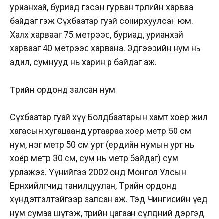
урианхай, буриад гэсэн гурван төрлийн харваа
байдаг гэж Сүхбаатар гуай сонирхуулсан юм.
Халх харвааг 75 метрээс, буриад, урианхай
харвааг 40 метрээс харвана. Эдгээрийн нум нь
адил, сумнууд нь харин өөр байдаг аж.
Төрийн ордонд залсан нум
Сүхбаатар гуай хүү Болдбаатарын хамт хоёр жил
хагасын хугацаанд уртаараа хоёр метр 50 см
нум, нэг метр 50 см урт (ердийн нумын урт нь
хоёр метр 30 см, сум нь метр байдаг) сум
урлажээ. Үүнийгээ 2002 онд Монгол Улсын
Ерөнхийлөгчид танилцуулан, Төрийн ордонд
хүндэтгэлтэйгээр залсан аж. Тэд Чингисийн үед
нум сумаа шүтэж, төрийн цагаан сүлдний дэргэд