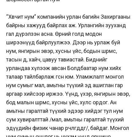
“Хөвчит нум” компанийн урлан багийн Захиргааны
байрны хажууд байрлах аж. Урлангийн зууханд
гал дүрэлзэн асна. Өрөөний голд модон
ширээнүүд байрлуулжээ. Дээр нь урлаж буй
нум, янгирын эвэр, хусны үйс, бодын шөрмөс,
тасын өд, хайч, цавуу тавиастай. Биднийг
урландаа хүлээж авсан Болдбаатар нум хийх
талаар тайлбарлаж өгсөн юм. Уламжлалт монгол
нум сумыг мал, амьтны түүхий эд ашиглан гар
аргаар хийсээр иржээ. Үүнд, үхэр, янгирын эвэр,
бод малын шөрмөс, хусны үйс, хулс ордог. Ан
амьтны гаралтай түүхий эдээр хийдэг тул нум
сум хувиралттай /мал, амьтны гаралтай түүхий
эдүүдийн физик чанар өөрчлөгддөг/, байдаг. Монгол
нум сумын онцлог нь чухам үүнд оршино.