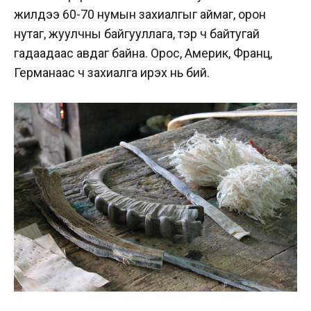
жилдээ 60-70 нумын захиалгыг аймаг, орон
нутаг, жуулчны байгууллага, тэр ч байтугай
гадаадаас авдаг байна. Орос, Америк, Франц,
Германаас ч захиалга ирэх нь бий.