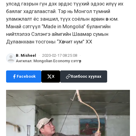
улсад газрын гүн дэх эрдэс түүхий эдээс илүү их
баялаг хадгалаастай. Тэр нь Монгол түмний
уламжлалт ёс заншил, түүх соёлын арвин өв юм.
Манай сэтгүүл “Made in Mongolia” булангийн
нийтлэлээ Сэлэнгэ аймгийн Шаамар сумын
Дулаанхаан тосгоны “Хөвчит нум” ХХ
B. Misheel
·
2020-02-17 08:25:08
·
Ангилал
:
Mongolian Economy сэтгүүл
Facebook
X
Холбоос хуулах