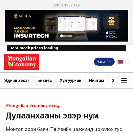
СУРТАЛЧИЛГАА
MSE stock prices loading
Захиалга
Эдийн засаг
Бизнес
Уул уурхай
Нийгэм
Хөрөнгө ору
Mongolian Economy сэтгүүл
Дулаанхааны эвэр нум
Монгол орон баян. Төв Азийн цээжинд цохилох тус