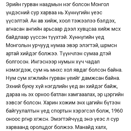
Эрийн гурван наадмын нэг болсон Монгол
үндэсний сур харваа нь Хүннүгийн үеэс
үүсэлтэй. Ан ав хийж, хоол тэжээлээ бэлдэх,
агнасан ангийн арьсаар дээл хувцсаа хийж өмсөх
байдлаар үүссэн түүхтэй. Хүннүгийн үед
Монголын урчууд нумаа эвэр элэгтэй, шөрмөсөн
артай хийдэг болжээ. Түүнчлэн сумаа өдтэй
болгосон. Ингэснээр нумын хүч чадал
нэмэгдэж, сум нь өмнөхөөсөө хол явдаг болсон байна.
Нум сум хөгжлийн гурван үеийг дамжсан байна.
Эхний буюу хүй нэгдлийн үед ан хийдэг байж,
дараа нь эх орноо батлан хамгааалах, эр цэргийн
зэвсэг болсон. Харин хожим энх цагийн бүтээн
байгуулалтын үед спортын хэрэгсэл болж, 1960
оноос өргөнөөр хөгжсөн. Эмэгтэйчүүд энэ үеэс л сур
харваанд оролцдог болжээ. Манайд халх,