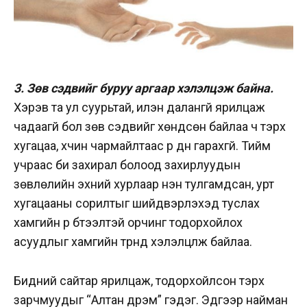
3. Зөв сэдвийг буруу аргаар хэлэлцэж байна.
Хэрэв та ул суурьтай, илэн далангүй ярилцаж
чадаагүй бол зөв сэдвийг хөндсөн байлаа ч тэрхүү
хугацаа, хүчин чармайлтаас үр дүн гарахгүй. Тийм
учраас би захирал болоод захирлуудын
зөвлөлийн эхний хурлаар нэн тулгамдсан, урт
хугацааны сорилтыг шийдвэрлэхэд туслах
хамгийн үр бүтээлтэй орчинг тодорхойлох
асуудлыг хамгийн түрүүнд хэлэлцүүлж байлаа.
Бидний сайтар ярилцаж, тодорхойлсон тэрхүү
зарчмуудыг “Алтан дүрэм” гэдэг. Эдгээр найман