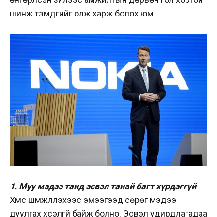
шинж тэмдгийг олж харж болох юм.
1. Муу мэдээ танд эсвэл танай багт хүрдэггүй
Хүмүүс шүүмжлүүлэхээс эмээгээд сөрөг мэдээ
дуулгах хүсэлгүй байж болно. Эсвэл удирдлагадаа