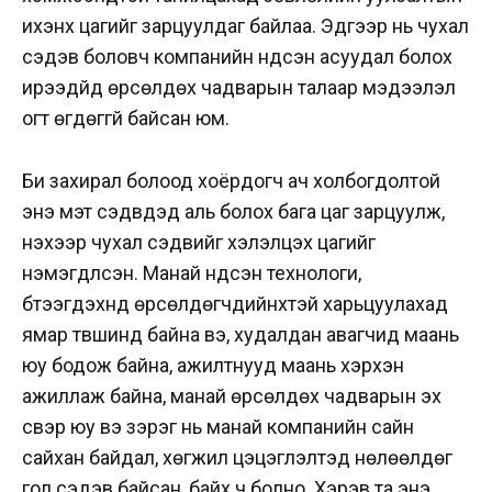
ихэнх цагийг зарцуулдаг байлаа. Эдгээр нь чухал
сэдэв боловч компанийн үндсэн асуудал болох
ирээдүйд өрсөлдөх чадварын талаар мэдээлэл
огт өгдөггүй байсан юм.
Би захирал болоод хоёрдогч ач холбогдолтой
энэ мэт сэдвүүдэд аль болох бага цаг зарцуулж,
үнэхээр чухал сэдвийг хэлэлцэх цагийг
нэмэгдүүлсэн. Манай үндсэн технологи,
бүтээгдэхүүнүүд өрсөлдөгчдийнхтэй харьцуулахад
ямар түвшинд байна вэ, худалдан авагчид маань
юу бодож байна, ажилтнууд маань хэрхэн
ажиллаж байна, манай өрсөлдөх чадварын эх
үүсвэр юу вэ зэрэг нь манай компанийн сайн
сайхан байдал, хөгжил цэцэглэлтэд нөлөөлдөг
гол сэдэв байсан, байх ч болно. Хэрэв та энэ