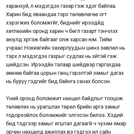
харанхуй, үл мэдэгдэх газар гэж үздэг байлаа.
Харин бид яваандаа тэрхүү төлөвлөгөө огт
хэрэгжих боломжгүйг, биднийг ирээдүйд
хөтлөхийн оронд харин ч бөглүү газарт тэнүүчлэх
аюулд хүргэж байгааг олж харсан юм. Тийм
учраас Нокиагийн захирлуудын шинэ зөвлөл нь
тэрхүү үл мэдэгдэх газрыг судлах нь зүйтэй гэж
шийдсэн. Ирээдүйн талаар шийдвэр гаргахдаа
өмнөө байгаа цорын ганц гэрэлтэй замыг дагах
нь буруу гэдгийг бид байнга санах болсон.
Үүний оронд боломжит нөхцөл байдлыг тооцож
төлөвлөх нь урагшлах төрөл бүрийн арга замыг
тодорхойлох боломжийг олгосон билээ. Хэдий
бид тэдгээр замыг ягштал дагаагүй ч чухам ямар
орчин нөхцөлд ажиллах вэ гэдгээ илүү сайн