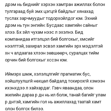
дүрэм нь биднийг хэрхэн хамтран ажиллах болон
тулгараад буй эмх цэгцгүй байдлыг хянахад
туслах зарчмуудыг тодорхойлдог юм. Эхний
дүрэм нь тун энгийн: Бусдаас хамгийн сайныг
хүлээ. Бүх зүйл чухам үүнээс л эхэлнэ. Бид
компанидаа итгэлцэл бий болгохыг, хүмүүсийг
нээлттэй, захирал эсвэл хамгийн эрх мэдэлтэй
хүн ч алдаагаа хүлээн зөвшөөрч, суралцах тийм
орчин бий болгохыг хүссэн юм.
Иймэрхүү шүүмж, хэлэлцүүлгийг прагматик бус,
хойшлуулшгүй нөхцөл байдалд тохирохгүй хэмээн
ихэнхдээ үл хайхардаг. Гэвч яваандаа, олон
жилийн дараа үр дүн нь ил болж, танай багийг улам
үр дүнтэй, хамгийн гол нь ажиллахад таатай хамт
олон болгох билээ.