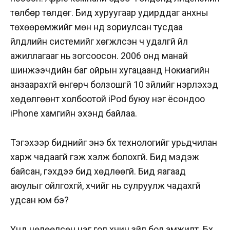
төлбөр төлдөг. Бид хуруугаар удирддаг анхны
төхөөрөмжийг мөн үүнд зориулсан тусдаа
үйлдлийн системийг хөгжүүлсэн ч удалгүй үйл
ажиллагааг нь зогсоосон. 2006 онд манай
шинжээчдийн баг ойрын хугацаанд Нокиагийн
анзаарахгүй өнгөрч болзошгүй 10 зүйлийг нэрлэхэд
хөдөлгөөнт холбоотой iPod буюу нэг ёсондоо
iPhone хамгийн эхэнд байлаа.
Тэгэхээр биднийг энэ бүх технологийг урьдчилан
харж чадаагүй гэж хэлж болохгүй. Бид мэдэж
байсан, гэхдээ бид хөдлөөгүй. Бид яагаад
аюулыг ойлгохгүй, хүчийг нь сулруулж чадахгүй
удсан юм бэ?
Үүнд нөлөөлсөн нэг гол хүчин зүйл бол амжилт. Бүх