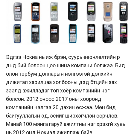
Эдүгээ Нокиа нь иж бүрэн, суурь өөрчлөлтийн үр
дүнд бий болсон цоо шинэ компани болжээ. Бид
олон тэрбум долларын үнэлгээтэй дэлхийн
дижитал харилцаа холбооны дэд бүтцийн зах
зээлд ажилладаг топ хоёр компанийн нэг
болсон. 2012 оноос 2017 оны хооронд
компанийн үнэлгээ 20 дахин өсжээ. Мөн бид
байгууллагын эд, эсийг ширхэгчлэн өөрчлөв.
Манай 100 мянга гаруй ажилтны нэг хүрэхгүй хувь
нь 2012 онд Нокиад ажиллаж байв.