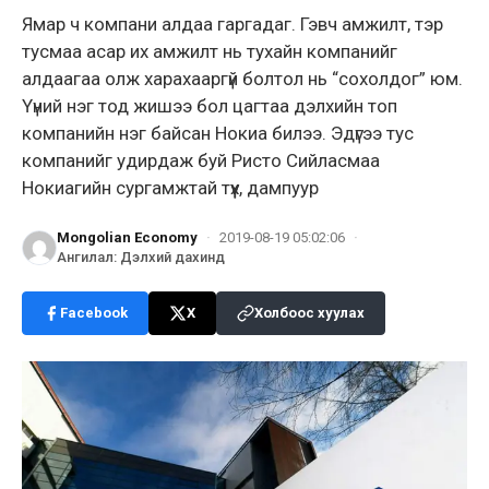
Ямар ч компани алдаа гаргадаг. Гэвч амжилт, тэр
тусмаа асар их амжилт нь тухайн компанийг
алдаагаа олж харахааргүй болтол нь “сохолдог” юм.
Үүний нэг тод жишээ бол цагтаа дэлхийн топ
компанийн нэг байсан Нокиа билээ. Эдүгээ тус
компанийг удирдаж буй Ристо Сийласмаа
Нокиагийн сургамжтай түүх, дампуур
Mongolian Economy
·
2019-08-19 05:02:06
·
Ангилал
:
Дэлхий дахинд
Facebook
X
Холбоос хуулах