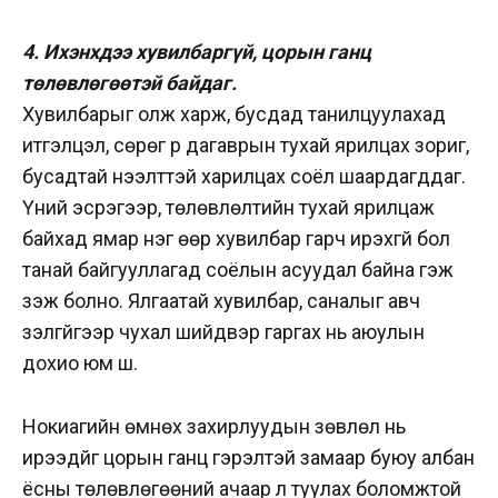
4. Ихэнхдээ хувилбаргүй, цорын ганц
төлөвлөгөөтэй байдаг.
Хувилбарыг олж харж, бусдад танилцуулахад
итгэлцэл, сөрөг үр дагаврын тухай ярилцах зориг,
бусадтай нээлттэй харилцах соёл шаардагддаг.
Үүний эсрэгээр, төлөвлөлтийн тухай ярилцаж
байхад ямар нэг өөр хувилбар гарч ирэхгүй бол
танай байгууллагад соёлын асуудал байна гэж
үзэж болно. Ялгаатай хувилбар, саналыг авч
үзэлгүйгээр чухал шийдвэр гаргах нь аюулын
дохио юм шүү.
Нокиагийн өмнөх захирлуудын зөвлөл нь
ирээдүйг цорын ганц гэрэлтэй замаар буюу албан
ёсны төлөвлөгөөний ачаар л туулах боломжтой