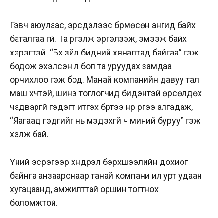
Гэвч аюулаас, эрсдэлээс бүрмөсөн ангид байх
баталгаа үгүй. Та үргэлж эргэлзэж, эмээж байх
хэрэгтэй. “Бүх зүйл бидний хяналтад байгаа” гэж
бодож эхэлсэн л бол та уруудах замдаа
орчихлоо гэж бод. Манай компанийн давуу тал
маш хүчтэй, шинэ тоглогчид бидэнтэй өрсөлдөх
чадваргүй гэдэгт итгэх бүртээ нүүр рүүгээ алгадаж,
“Яагаад гэдгийг нь мэдэхгүй ч миний буруу” гэж
хэлж бай.
Үүний эсрэгээр хүндрэл бэрхшээлийн дохиог
байнга анзаарснаар танай компани илүү урт удаан
хугацаанд, амжилттай оршин тогтнох
боломжтой.