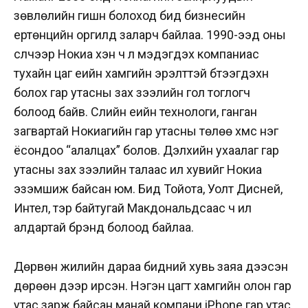
зөвлөлийн гишүүн болоход бид бизнесийн
ертөнцийн оргилд заларч байлаа. 1990-ээд оны
сүүлчээр Нокиа хэн ч үл мэдэгдэх компаниас
тухайн цаг үеийн хамгийн эрэлттэй бүтээгдэхүүн
болох гар утасны зах зээлийн гол тоглогч
болоод байв. Сүүлийн үеийн технологи, ганган
загвартай Нокиагийн гар утасны төлөө хүмүүс нэг
ёсондоо “алалцах” болов. Дэлхийн ухаалаг гар
утасны зах зээлийн талаас илүү хувийг Нокиа
эзэмшиж байсан юм. Бид Тойота, Уолт Дисней,
Интел, тэр байтугай Макдональдсаас ч илүү
алдартай брэнд болоод байлаа.
Дөрвөн жилийн дараа бидний хувь заяа дээсэн
дөрөөн дээр ирсэн. Нэгэн цагт хамгийн олон гар
утас зарж байсан манай компани iPhone гар утас,