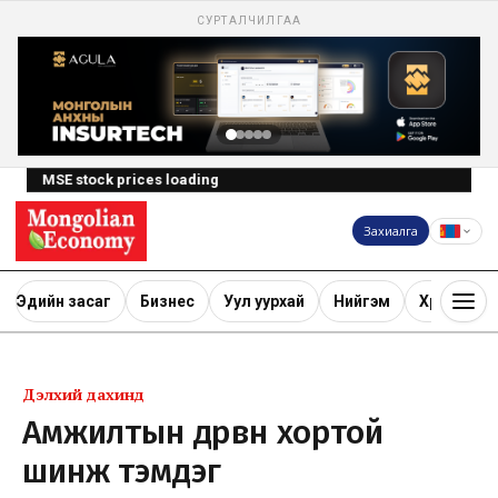
СУРТАЛЧИЛГАА
MSE stock prices loading
Захиалга
Эдийн засаг
Бизнес
Уул уурхай
Нийгэм
Хөрөнгө ору
Дэлхий дахинд
​Амжилтын дөрвөн хортой
шинж тэмдэг