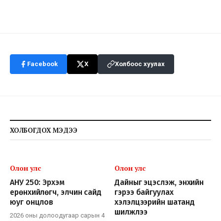
Facebook
X
Холбоос хуулах
ХОЛБОГДОХ МЭДЭЭ
Олон улс
Олон улс
АНУ 250: Эрхэм
Дайныг эцэслэж, энхийн
ерөнхийлөгч, элчин сайд
гэрээ байгуулах
юуг онцлов
хэлэлцээрийн шатанд
шилжлээ
2026 оны долоодугаар сарын 4