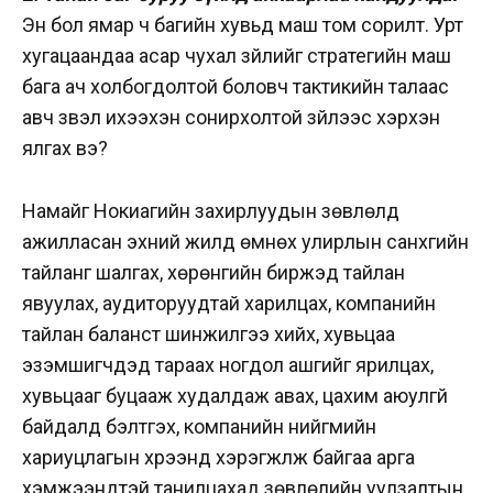
Эн бол ямар ч багийн хувьд маш том сорилт. Урт
хугацаандаа асар чухал зүйлийг стратегийн маш
бага ач холбогдолтой боловч тактикийн талаас
авч үзвэл ихээхэн сонирхолтой зүйлээс хэрхэн
ялгах вэ?
Намайг Нокиагийн захирлуудын зөвлөлд
ажилласан эхний жилд өмнөх улирлын санхүүгийн
тайланг шалгах, хөрөнгийн биржэд тайлан
явуулах, аудиторуудтай харилцах, компанийн
тайлан баланст шинжилгээ хийх, хувьцаа
эзэмшигчдэд тараах ногдол ашгийг ярилцах,
хувьцааг буцааж худалдаж авах, цахим аюулгүй
байдалд бэлтгэх, компанийн нийгмийн
хариуцлагын хүрээнд хэрэгжүүлж байгаа арга
хэмжээнүүдтэй танилцахад зөвлөлийн уулзалтын