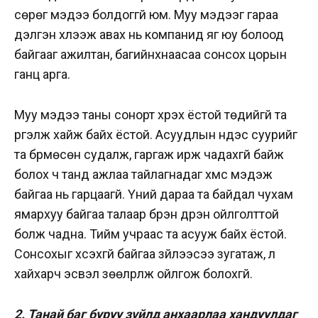
сөрөг мэдээ болдоггүй юм. Муу мэдээг гараа
дэлгэн хүлээж авах нь компанид яг юу болоод
байгааг ажилтан, багийнхнаасаа сонсох цорын
ганц арга.
Муу мэдээ таны сонорт хүрэх ёстой төдийгүй та
үргэлж хайж байх ёстой. Асуудлын үндэс суурийг
та бүрмөсөн судалж, гаргаж ирж чадахгүй байж
болох ч танд ажлаа тайлагнадаг хүмүүс мэдэж
байгаа нь гарцаагүй. Үүний дараа та байдал чухам
ямархуу байгаа талаар бүрэн дүүрэн ойлголттой
болж чадна. Тийм учраас та асууж байх ёстой.
Сонсохыг хүсэхгүй байгаа зүйлээсээ зугатаж, үл
хайхарч эсвэл зөөлрүүлж ойлгож болохгүй.
2. Танай баг буруу зүйлд анхаарлаа хандуулдаг