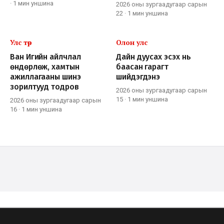
·
1 мин
уншина
2026 оны зургаадугаар сарын
22
·
1 мин
уншина
Улс төр
Олон улс
Ван Игийн айлчлал
Дайн дуусах эсэх нь
өндөрлөж, хамтын
баасан гарагт
ажиллагааны шинэ
шийдэгдэнэ
зорилтууд тодров
2026 оны зургаадугаар сарын
15
·
1 мин
уншина
2026 оны зургаадугаар сарын
16
·
1 мин
уншина