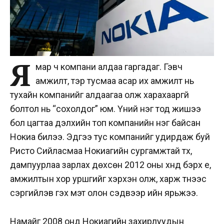
Я
мар ч компани алдаа гаргадаг. Гэвч
амжилт, тэр тусмаа асар их амжилт нь
тухайн компанийг алдаагаа олж харахааргүй
болтол нь “сохолдог” юм. Үүний нэг тод жишээ
бол цагтаа дэлхийн топ компанийн нэг байсан
Нокиа билээ. Эдүгээ тус компанийг удирдаж буй
Ристо Сийласмаа Нокиагийн сургамжтай түүх,
дампуурлаа зарлах дөхсөн 2012 оны хүнд бэрх үе,
амжилтын хор уршгийг хэрхэн олж, харж түүнээс
сэргийлэв гэх мэт олон сэдвээр ийн ярьжээ.
Намайг 2008 онд Нокиагийн захирлуудын