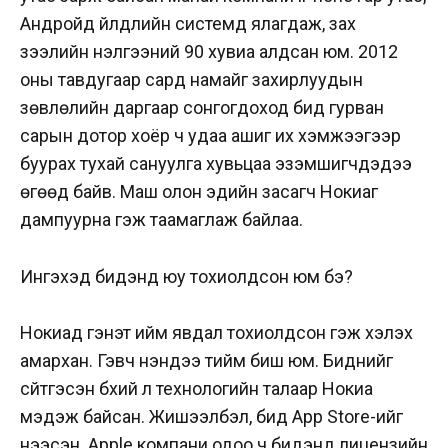
Андройд үйлдлийн системд ялагдаж, зах
зээлийн үнэлгээний 90 хувиа алдсан юм. 2012
оны тавдугаар сард намайг захирлуудын
зөвлөлийн даргаар сонгогдоход бид гурван
сарын дотор хоёр ч удаа ашиг их хэмжээгээр
буурах тухай сануулга хувьцаа эзэмшигчдэдээ
өгөөд байв. Маш олон эдийн засагч Нокиаг
дампуурна гэж таамаглаж байлаа.
Ингэхэд бидэнд юу тохиолдсон юм бэ?
Нокиад гэнэт ийм явдал тохиолдсон гэж хэлэх
амархан. Гэвч үнэндээ тийм биш юм. Биднийг
сүйтгэсэн бүхий л технологийн талаар Нокиа
мэдэж байсан. Жишээлбэл, бид App Store-ийг
нээсэн. Apple компани одоо ч бидэнд лицензийн