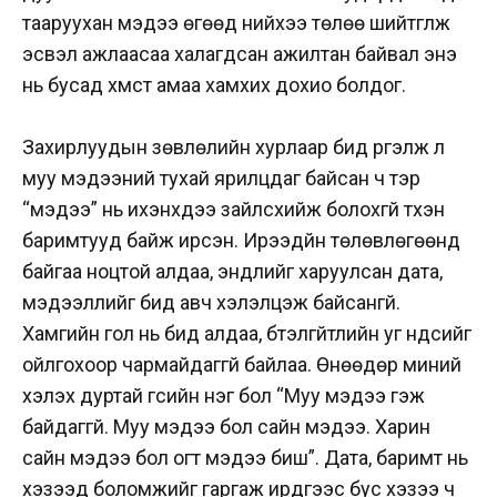
тааруухан мэдээ өгөөд үүнийхээ төлөө шийтгүүлж
эсвэл ажлаасаа халагдсан ажилтан байвал энэ
нь бусад хүмүүст амаа хамхих дохио болдог.
Захирлуудын зөвлөлийн хурлаар бид үргэлж л
муу мэдээний тухай ярилцдаг байсан ч тэр
“мэдээ” нь ихэнхдээ зайлсхийж болохгүй түүхэн
баримтууд байж ирсэн. Ирээдүйн төлөвлөгөөнд
байгаа ноцтой алдаа, эндлийг харуулсан дата,
мэдээллийг бид авч хэлэлцэж байсангүй.
Хамгийн гол нь бид алдаа, бүтэлгүйтлийн уг үндсийг
ойлгохоор чармайдаггүй байлаа. Өнөөдөр миний
хэлэх дуртай үгсийн нэг бол “Муу мэдээ гэж
байдаггүй. Муу мэдээ бол сайн мэдээ. Харин
сайн мэдээ бол огт мэдээ биш”. Дата, баримт нь
хэзээд боломжийг гаргаж ирдгээс бус хэзээ ч