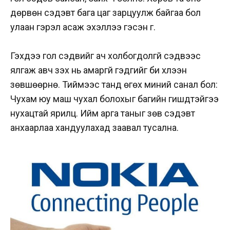
дөрвөн сэдэвт бага цаг зарцуулж байгаа бол
улаан гэрэл асаж эхэллээ гэсэн үг.
Гэхдээ гол сэдвийг ач холбогдолгүй сэдвээс
ялгаж авч үзэх нь амаргүй гэдгийг би хүлээн
зөвшөөрнө. Тиймээс танд өгөх миний санал бол:
Чухам юу маш чухал болохыг багийн гишүүдтэйгээ
нухацтай ярилц. Ийм арга таныг зөв сэдэвт
анхаарлаа хандуулахад заавал тусална.