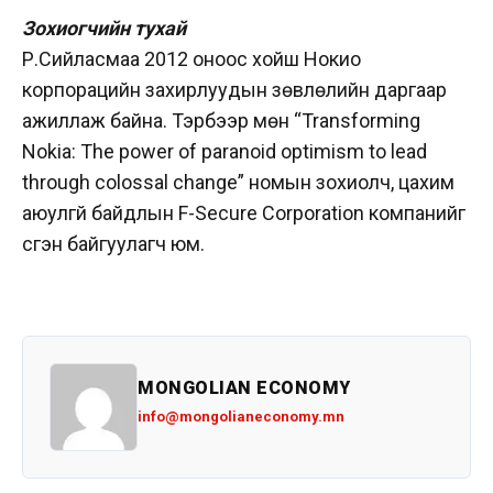
Зохиогчийн тухай
Р.Сийласмаа 2012 оноос хойш Нокио
корпорацийн захирлуудын зөвлөлийн даргаар
ажиллаж байна. Тэрбээр мөн “Transforming
Nokia: The power of paranoid optimism to lead
through colossal change” номын зохиолч, цахим
аюулгүй байдлын F-Secure Corporation компанийг
үүсгэн байгуулагч юм.
MONGOLIAN ECONOMY
info@mongolianeconomy.mn