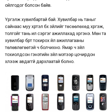
ойлгодог болсон байв.
Үргэлж хувилбартай бай. Хувилбар нь таныг
сайнаас муу хүртэл бүх зүйлийг төсөөлөхөд хүргэж,
толгойг тань илүү сэргэг ажиллахад хүргэнэ. Мөн та
хувилбар бүрт тохирох үйл ажиллагааны
төлөвлөгөөтэй ч болчихно. Ямар ч зүйл
тохиолдсон гэнэтийн зүйл мэтээр цочирдон
хүлээж авдаггүй дархлаатай болно.