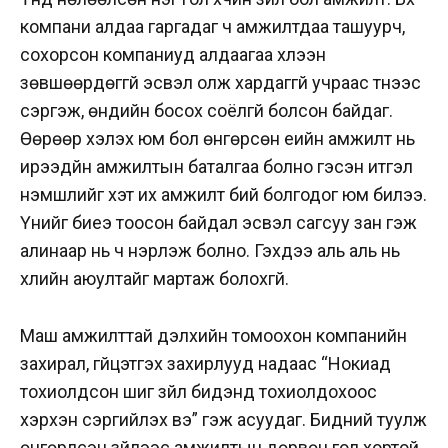
компани алдаа гаргадаг ч амжилтдаа ташуурч,
сохорсон компаниуд алдаагаа хүлээн
зөвшөөрдөггүй эсвэл олж хардаггүй учраас түүнээс
сэргэж, өндийн босох соёлгүй болсон байдаг.
Өөрөөр хэлэх юм бол өнгөрсөн үеийн амжилт нь
ирээдүйн амжилтын баталгаа болно гэсэн итгэл
үнэмшлийг хэт их амжилт бий болгодог юм билээ.
Үүнийг биеэ тоосон байдал эсвэл сагсуу зан гэж
алинаар нь ч нэрлэж болно. Гэхдээ аль аль нь
үхлийн аюултайг мартаж болохгүй.
Маш амжилттай дэлхийн томоохон компанийн
захирал, гүйцэтгэх захирлууд надаас “Нокиад
тохиолдсон шиг зүйл бидэнд тохиолдохоос
хэрхэн сэргийлэх вэ” гэж асуудаг. Бидний туулж
өнгөрүүлсэн зүйлээс амжилтын дөрвөн гол хортой