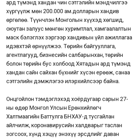
ард түмэнд хандан чин сэтгэлийн мэндчилгээ
хүргүүлж мөн 200.000 ам.долларын хандив
өргөлөө. Түүнчлэн Монголын хүүхэд хөгшид,
оюутан залуус мөнгөн хуримтлал, хамгаалалтын
маск бэлэглэх зэргээр хандивын үйл ажиллагаа
идэвхтэй өрнүүлжээ. Төрийн байгууллага,
агентлагууд, бизнесийн салбарынхан, төрийн
болон төрийн бус холбоод Хятадын ард түмэнд
хандан сайн сайхан бүхнийг хүсэн ерөөж, санаа
сэтгэлийн дэмжлэгээ илэрхийлсээр байна.
Онцгойлон тэмдэглэхэд хоёрдугаар сарын 27-
ны өдөр Монгол Улсын Ерөнхийлөгч
Халтмаагийн Баттулга БНХАУ-д тусгайлан
айлчилж, коронавирусийн халдварыг таслан
зогсоох, хүнд хэцүү энэхүү эрсдлийг даван