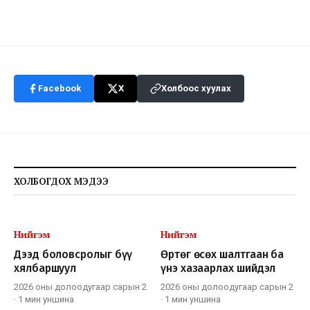
Facebook
X
Холбоос хуулах
ХОЛБОГДОХ МЭДЭЭ
Нийгэм
Нийгэм
Дээд боловсролыг бүү
Өртөг өсөх шалтгаан ба
хялбаршуул
үнэ хазаарлах шийдэл
2026 оны долоодугаар сарын 2
2026 оны долоодугаар сарын 2
·
1 мин
уншина
·
1 мин
уншина