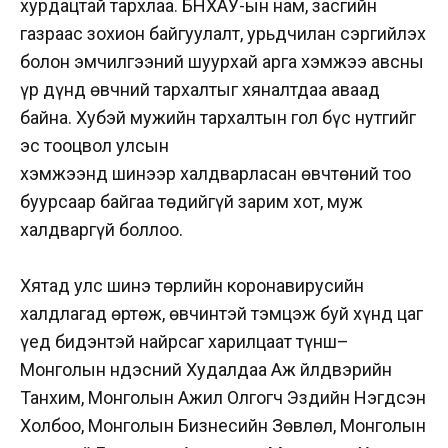
хурдацтай тархлаа. БНХАУ-ын нам, засгийн
газраас зохион байгуулалт, урьдчилан сэргийлэх
болон эмчилгээний шуурхай арга хэмжээ авсны
үр дүнд өвчний тархалтыг хяналтдаа аваад
байна. Хубэй мужийн тархалтын гол бүс нутгийг
эс тооцвол улсын
хэмжээнд шинээр халдварласан өвчтөний тоо
буурсаар байгаа төдийгүй зарим хот, муж
халдваргүй боллоо.
Хятад улс шинэ төрлийн коронавирусийн
халдлагад өртөж, өвчинтэй тэмцэж буй хүнд цаг
үед бидэнтэй найрсаг харилцаат түнш–
Монголын Үндэсний Худалдаа Аж Үйлдвэрийн
Танхим, Монголын Ажил Олгогч Эздийн Нэгдсэн
Холбоо, Монголын Бизнесийн Зөвлөл, Монголын