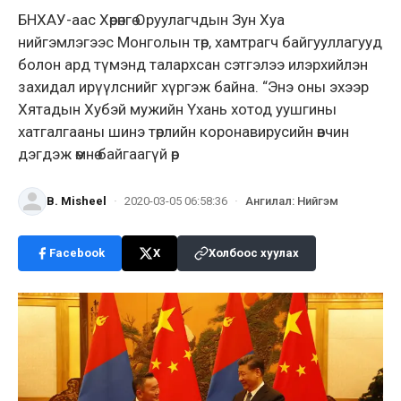
БНХАУ-аас Хөрөнгө Оруулагчдын Зун Хуа
нийгэмлэгээс Монголын төр, хамтрагч байгууллагууд
болон ард түмэнд талархсан сэтгэлээ илэрхийлэн
захидал ирүүлснийг хүргэж байна. “Энэ оны эхээр
Хятадын Хубэй мужийн Үхань хотод уушгины
хатгалгааны шинэ төрлийн коронавирусийн өвчин
дэгдэж өмнө байгаагүй өр
B. Misheel
·
2020-03-05 06:58:36
·
Ангилал
:
Нийгэм
Facebook
X
Холбоос хуулах