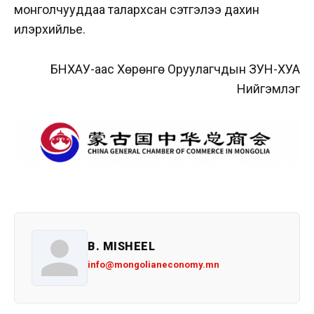
монголчууддаа талархсан сэтгэлээ дахин
илэрхийлье.
БНХАУ-аас Хөрөнгө Оруулагчдын ЗУН-ХУА
Нийгэмлэг
B. MISHEEL
info@mongolianeconomy.mn