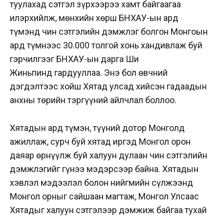
туулахад сэтгэл зүрхээрээ хамт байгаагаа
илэрхийлж, мөнхийн хөрш БНХАУ-ын ард
түмэнд чин сэтгэлийн дэмжлэг болгон Монгоын
ард түмнээс 30.000 толгой хонь хандивлаж буй
гэрчилгээг БНХАУ-ын дарга Ши
Жиньпинд гардууллаа. Энэ бол өвчний
дэгдэлтээс хойш Хятад улсад хийсэн гадаадын
анхны төрийн тэргүүний айлчлал боллоо.
Хятадын ард түмэн, түүний дотор Монголд
ажиллаж, сурч буй хятад иргэд Монгол орон
даяар өрнүүлж буй халуун дулаан чин сэтгэлийн
дэмжлэгийг гүнээ мэдэрсээр байна. Хятадын
хэвлэл мэдээлэл болон нийгмийн сүлжээнд
Монгол орныг сайшаан магтаж, Монгол Улсаас
Хятадыг халуун сэтгэлээр дэмжиж байгаа тухай