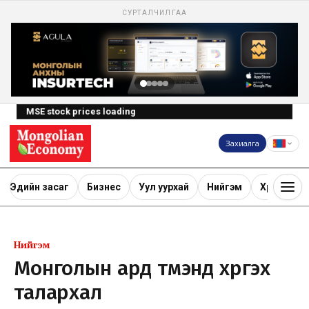
СУРТАЛЧИЛГАА
MSE stock prices loading
Захиалга
Эдийн засаг
Бизнес
Уул уурхай
Нийгэм
Хөрөнгө ору
Нийгэм
Монголын ард түмэнд хүргэх
талархал