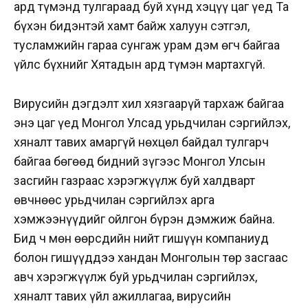
ард түмэнд тулгараад буй хүнд хэцүү цаг үед Та
бүхэн бидэнтэй хамт байж халуун сэтгэл,
тусламжийн гараа сунгаж урам дэм өгч байгаа
үйлс бүхнийг Хятадын ард түмэн мартахгүй.
Вирусийн дэгдэлт хил хязгаарүй тархаж байгаа
энэ цаг үед Монгол Улсад урьдчилан сэргийлэх,
хяналт тавих амаргүй нөхцөл байдал тулгарч
байгаа бөгөөд бидний зүгээс Монгол Улсын
засгийн газраас хэрэгжүүлж буй халдварт
өвчнөөс урьдчилан сэргийлэх арга
хэмжээнүүдийг ойлгон бүрэн дэмжиж байна.
Бид ч мөн өөрсдийн нийт гишүүн компаниуд
болон гишүүддээ хандан Монголын төр засгаас
авч хэрэгжүүлж буй урьдчилан сэргийлэх,
хяналт тавих үйл ажиллагаа, вирусийн