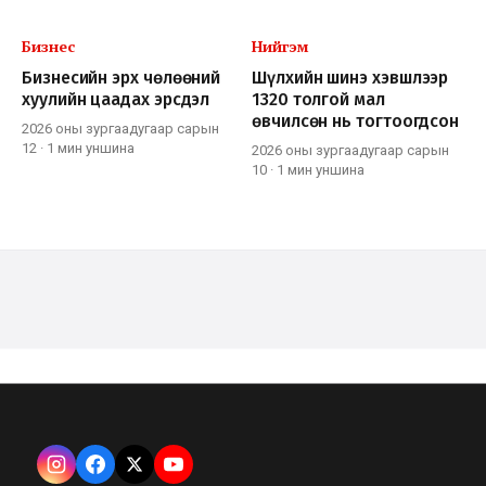
Бизнес
Нийгэм
Бизнесийн эрх чөлөөний
Шүлхийн шинэ хэвшлээр
хуулийн цаадах эрсдэл
1320 толгой мал
өвчилсөн нь тогтоогдсон
2026 оны зургаадугаар сарын
12
·
1 мин
уншина
2026 оны зургаадугаар сарын
10
·
1 мин
уншина