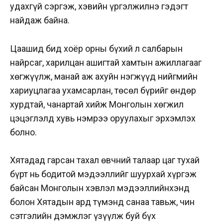
удахгүй сэргэж, хэвийн үргэлжилнэ гэдэгт
найдаж байна.
Цаашид бид хоёр орны бүхий л салбарын
найрсаг, харилцан ашигтай хамтын ажиллагааг
хөгжүүлж, манай аж ахуйн нэгжүүд нийгмийн
хариуцлагаа ухамсарлан, төсөл бүрийг өндөр
хурдтай, чанартай хийж Монголын хөгжил
цэцэглэлд хувь нэмрээ оруулахыг эрхэмлэх
болно.
Хятадад гарсан тахал өвчний талаар цаг тухай
бүрт нь бодитой мэдээллийг шуурхай хүргэж
байсан Монголын хэвлэл мэдээллийнхэнд
болон Хятадын ард түмэнд санаа тавьж, чин
сэтгэлийн дэмжлэг үзүүлж буй бүх