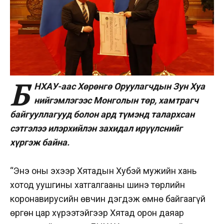
Б
НХАУ-аас Хөрөнгө Оруулагчдын Зун Хуа
нийгэмлэгээс Монголын төр, хамтрагч
байгууллагууд болон ард түмэнд талархсан
сэтгэлээ илэрхийлэн захидал ирүүлснийг
хүргэж байна.
“Энэ оны эхээр Хятадын Хубэй мужийн Үхань
хотод уушгины хатгалгааны шинэ төрлийн
коронавирусийн өвчин дэгдэж өмнө байгаагүй
өргөн цар хүрээтэйгээр Хятад орон даяар