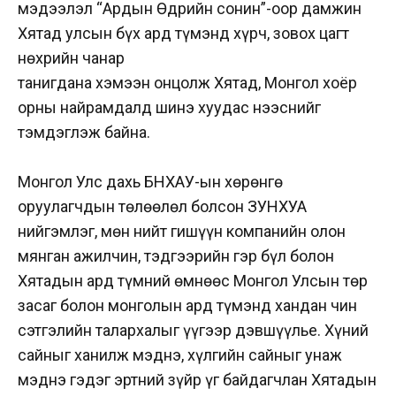
мэдээлэл “Ардын Өдрийн сонин”-оор дамжин
Хятад улсын бүх ард түмэнд хүрч, зовох цагт
нөхрийн чанар
танигдана хэмээн онцолж Хятад, Монгол хоёр
орны найрамдалд шинэ хуудас нээснийг
тэмдэглэж байна.
Монгол Улс дахь БНХАУ-ын хөрөнгө
оруулагчдын төлөөлөл болсон ЗУНХУА
нийгэмлэг, мөн нийт гишүүн компанийн олон
мянган ажилчин, тэдгээрийн гэр бүл болон
Хятадын ард түмний өмнөөс Монгол Улсын төр
засаг болон монголын ард түмэнд хандан чин
сэтгэлийн талархалыг үүгээр дэвшүүлье. Хүний
сайныг ханилж мэднэ, хүлгийн сайныг унаж
мэднэ гэдэг эртний зүйр үг байдагчлан Хятадын