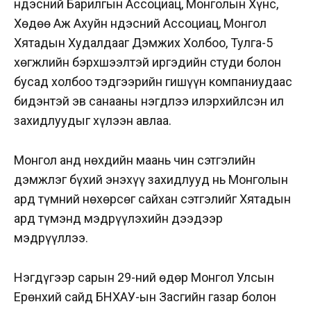
Үндэсний Барилгын Ассоциац, Монголын Хүнс,
Хөдөө Аж Ахуйн Үндэсний Ассоциац, Монгол
Хятадын Худалдааг Дэмжих Холбоо, Тулга-5
хөгжлийн бэрхшээлтэй иргэдийн студи болон
бусад холбоо тэдгээрийн гишүүн компаниудаас
бидэнтэй эв санааны нэгдлээ илэрхийлсэн ил
захидлуудыг хүлээн авлаа.
Монгол анд нөхдийн маань чин сэтгэлийн
дэмжлэг бүхий энэхүү захидлууд нь Монголын
ард түмний нөхөрсөг сайхан сэтгэлийг Хятадын
ард түмэнд мэдрүүлэхийн дээдээр
мэдрүүллээ.
Нэгдүгээр сарын 29-ний өдөр Монгол Улсын
Ерөнхий сайд БНХАУ-ын Засгийн газар болон