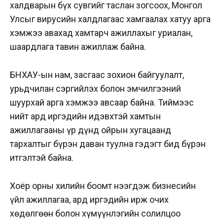
халдварын бүх сувгийг таслан зогсоох, Монгол
Улсыг вирусийн халдлагаас хамгаалах хатуу арга
хэмжээ авахад хамтарч ажиллахыг уриалан,
шаардлага тавин ажиллаж байна.
БНХАУ-ын нам, засгаас зохион байгуулалт,
урьдчилан сэргийлэх болон эмчилгээний
шуурхай арга хэмжээ авсаар байна. Тиймээс
нийт ард иргэдийн идэвхтэй хамтын
ажиллагааны үр дүнд ойрын хугацаанд
тархалтыг бүрэн даван туулна гэдэгт бид бүрэн
итгэлтэй байна.
Хоёр орны хилийн боомт нээгдэж бизнесийн
үйл ажиллагаа, ард иргэдийн ирж очих
хөдөлгөөн болон хүмүүнлэгийн солилцоо