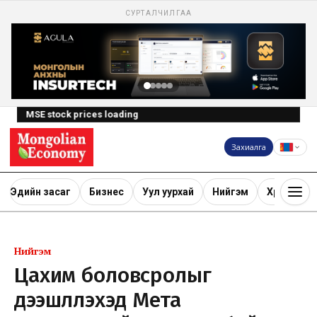
СУРТАЛЧИЛГАА
MSE stock prices loading
Захиалга
Эдийн засаг
Бизнес
Уул уурхай
Нийгэм
Хөрөнгө ору
Нийгэм
Цахим боловсролыг
дээшлүүлэхэд Мета