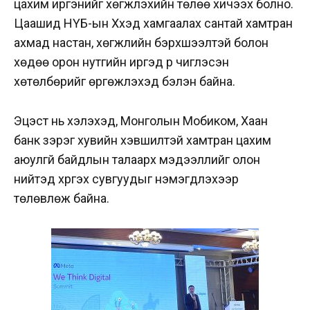
цахим иргэнийг хөгжүүлэхийн төлөө хичээх болно.
Цаашид НҮБ-ын Хүүхэд хамгаалах сантай хамтран
ахмад настан, хөгжлийн бэрхшээлтэй болон
хөдөө орон нутгийн иргэд рүү чиглэсэн
хөтөлбөрийг өргөжүүлэхэд бэлэн байна.
Эцэст нь хэлэхэд, Монголын Мобиком, Хаан
банк зэрэг хувийн хэвшилтэй хамтран цахим
аюулгүй байдлын талаарх мэдээллийг олон
нийтэд хүргэх сувгуудыг нэмэгдүүлэхээр
төлөвлөж байна.