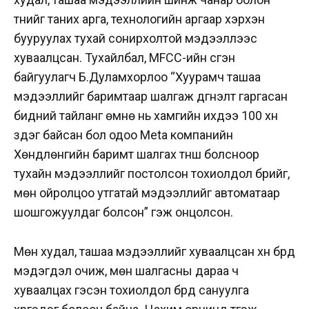
түүнийг таних арга, технологийн аргаар хэрхэн
бууруулах тухай сонирхолтой мэдээллээс
хуваалцсан. Тухайлбал, MFCC-ийн үүсгэн
байгуулагч Б.Дуламхорлоо “Хуурамч ташаа
мэдээллийг баримтаар шалгаж дүгнэлт гаргасан
бидний тайланг өмнө нь хамгийн ихдээ 100 хүн
үздэг байсан бол одоо
Meta компанийн
Хөндлөнгийн баримт шалгах түнш болсноор
тухайн мэдээллийг постолсон тохиолдол бүрийг,
мөн ойролцоо утгатай мэдээллийг автоматаар
шошгожуулдаг болсон” гэж онцолсон.
Мөн худал, ташаа мэдээллийг хуваалцсан хүн бүрд
мэдэгдэл очиж, мөн шалгасны дараа ч
хуваалцах гэсэн тохиолдол бүрд сануулга