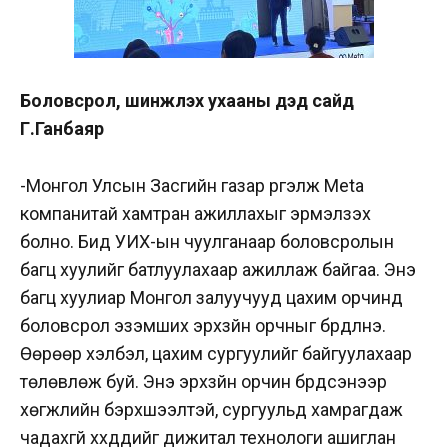
Боловсрол, шинжлэх ухааны дэд сайд
Г.Ганбаяр
-Монгол Улсын Засгийн газар үргэлж Меtа
компанитай хамтран ажиллахыг эрмэлзэх
болно. Бид УИХ-ын чуулганаар боловсролын
багц хуулийг батлуулахаар ажиллаж байгаа. Энэ
багц хуулиар Монгол залуучууд цахим орчинд
боловсрол эзэмших эрхзүйн орчныг бүрдүүлнэ.
Өөрөөр хэлбэл, цахим сургуулийг байгуулахаар
төлөвлөж буй. Энэ эрхзүйн орчин бүрдсэнээр
хөгжлийн бэрхшээлтэй, сургуульд хамрагдаж
чадахгүй хүүхдүүдийг дижитал технологи ашиглан