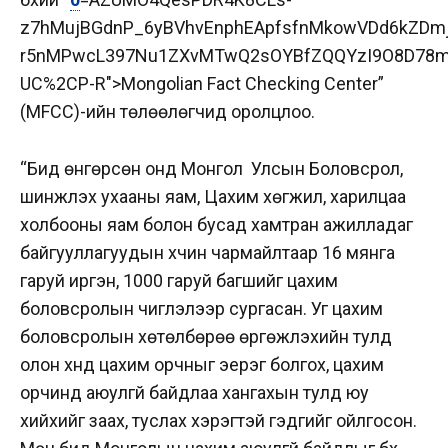
z7hMujBGdnP_6yBVhvEnphEApfsfnMkowVDd6kZDmjF
r5nMPwcL397Nu1ZXvMTwQ2sOYBfZQQYzI9O8D78mGr
UC%2CP-R">
Mongolian Fact Checking Center
”
(MFCC)-ийн төлөөлөгчид оролцлоо.
“Бид өнгөрсөн онд Монгол Улсын Боловсрол,
шинжлэх ухааны яам, Цахим хөгжил, харилцаа
холбооны яам болон бусад хамтран ажилладаг
байгууллагуудын хүчин чармайлтаар 16 мянга
гаруй иргэн, 1000 гаруй багшийг цахим
боловсролын чиглэлээр сургасан. Уг цахим
боловсролын хөтөлбөрөө өргөжүүлэхийн тулд
олон хүнд цахим орчныг эерэг болгох, цахим
орчинд аюулгүй байдлаа хангахын тулд юу
хийхийг заах, туслах хэрэгтэй гэдгийг ойлгосон.