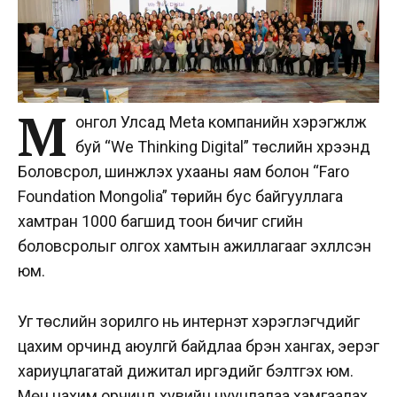
М
онгол Улсад Meta компанийн хэрэгжүүлж
буй “We Thinking Digital” төслийн хүрээнд
Боловсрол, шинжлэх ухааны яам болон “Faro
Foundation Mongolia” төрийн бус байгууллага
хамтран 1000 багшид тоон бичиг үсгийн
боловсролыг олгох хамтын ажиллагааг эхлүүлсэн
юм.
Уг төслийн зорилго нь интернэт хэрэглэгчдийг
цахим орчинд аюулгүй байдлаа бүрэн хангах, эерэг
хариуцлагатай дижитал иргэдийг бэлтгэх юм.
Мөн цахим орчинд хувийн нууцлалаа хамгаалах,