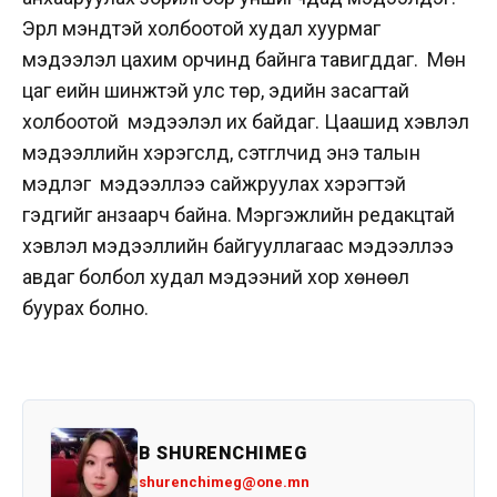
Эрүүл мэндтэй холбоотой худал хуурмаг
мэдээлэл цахим орчинд байнга тавигддаг. Мөн
цаг үеийн шинжтэй улс төр, эдийн засагтай
холбоотой мэдээлэл их байдаг. Цаашид хэвлэл
мэдээллийн хэрэгслүүд, сэтгүүлчид энэ талын
мэдлэг мэдээллээ сайжруулах хэрэгтэй
гэдгийг анзаарч байна. Мэргэжлийн редакцтай
хэвлэл мэдээллийн байгууллагаас мэдээллээ
авдаг болбол худал мэдээний хор хөнөөл
буурах болно.
B SHURENCHIMEG
shurenchimeg@one.mn