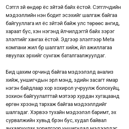
Сэтгүүл зүй өндөр ёс зүйтэй байх ёстой. Сэтгүүлчдийн
мэдээллийн үнэн бодит эсэхийг шалгаж байгаа
байгууллага илүү ёс зүйтэй байж улс төрөөс ангид,
хараат бус, хэн нэгэнд үйлчилдэггүй байх зэрэг
үзүүлэлтийг хангах ёстой. Эдгээр үзүүлэлтээр Меtа
компани жил бүр шалгалт хийж, үйл ажиллагаа
явуулах эрхийг сунгаж баталгаалжуулдаг.
Бид цахим орчинд байгаа мэдээлэлд анализ
хийж, уншигчдын эрүүл мэнд, эдийн засагт ямар
нэгэн байдлаар хор хохирол учруулж болохуйц,
зохион байгуулалттай мэтээр хурдан хугацаанд
өргөн хүрээнд тархаж байгаа мэдээллүүдийг
шалгадаг. Хэрвээ тухайн мэдээлэл баримт, эх
сурвалжийн хувьд бүрэн бус, худал байвал
анхааруулах зорилгоор уншигчдад мэдээлдэг.