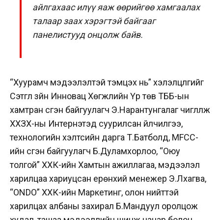
айлгахаас илүү яаж өөрийгөө хамгаалах
талаар заах хэрэгтэй байгааг
панелистууд онцолж байв.
“Хуурамч мэдээлэлтэй тэмцэх нь”
хэлэлцүүлгийг
Сэтгүүл зүйн Инновац Хөгжлийн Үүр төв ТББ-ын
хамтран үүсгэн байгуулагч Э.Нарантунгалаг чиглүүлж
ХХЗХ-ны Интернэтэд суурилсан үйлчилгээ,
технологийн хэлтсийн дарга Т.Батболд, МFCC-
ийн үүсгэн байгуулагч Б.Дуламхорлоо, “Оюу
толгой” ХХК-ийн Хамтын ажиллагаа, мэдээлэл
харилцаа хариуцсан ерөнхий менежер Э.Лхагва,
“ONDO” ХХК-ийн Маркетинг, олон нийттэй
харилцах албаны захирал Б.Мандуул оролцож
худал, ташаа мэдээллийн шинж чанар болон