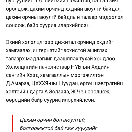
сургуулийн 170 нийгмийн ажилтан, сэтгэл зүйч
оролцож, цахим орчинд хүүхдийн аюулгүй байдал,
цахим орчны аюулгүй байдлын талаар мэдээлэл
сонсож, байр сууриа илэрхийлсэн.
Эхний хэлэлцүүлгээр дижитал орчинд хүүхдийг
хамгаалах, интернэтийг зохистой ашиглах
талаарх мэдлэгийг дээшлүүлэх тухай хөндлөө.
Хэлэлцүүлгийн панелистаар НҮБ-ын Хүүхдийн
сангийн Хүүхэд хамгааллын мэргэжилтэн
Д.Амараа, ЦХХХЯ-ны Шуудан, өргөн нэвтрүүлгийн
хэлтсийн дарга А.Золзаяа, Ж.Чен оролцож,
өөрсдийн байр сууриа илэрхийлсэн.
Цахим орчин бол аюултай,
болгоомжтой бай гэж хүүхдийг