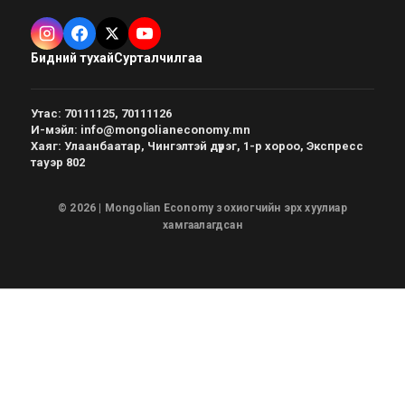
Бидний тухай
Сурталчилгаа
Утас
:
70111125, 70111126
И-мэйл
:
info@mongolianeconomy.mn
Хаяг
:
Улаанбаатар, Чингэлтэй дүүрэг, 1-р хороо, Экспресс
тауэр 802
© 2026 | Mongolian Economy зохиогчийн эрх хуулиар
хамгаалагдсан