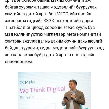
хүргэдэг болсон байна.
Цахим орчинд түгэж
байгаа хуурамч, ташаа мэдээллийг бууруулах
хамгийн үр дүнтэй арга бол MFCC-ийн энэ үйл
ажиллагаа гэдгийг ХХЗХ-ны хэлтсийн дарга
Т.Батболд онцлоод хорооны зүгээс хууль бус
мэдээллийг устгах чиглэлээр Meta компанитай
хамтран ажилладаг нь цахим орчин дахь аюулгүй
байдал, хуурамч, худал мэдээллийг бууруулахад
авч хэрэгжүүлж буй үр дүнтэй аргын нэг гэдгийг
онцолсон юм.