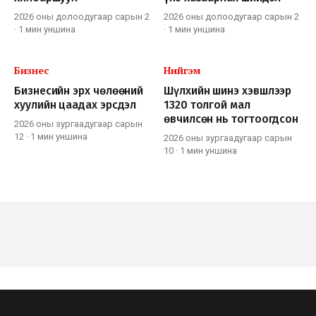
2026 оны долоодугаар сарын 2
2026 оны долоодугаар сарын 2
·
1 мин
уншина
·
1 мин
уншина
Бизнес
Нийгэм
Бизнесийн эрх чөлөөний
Шүлхийн шинэ хэвшлээр
хуулийн цаадах эрсдэл
1320 толгой мал
өвчилсөн нь тогтоогдсон
2026 оны зургаадугаар сарын
12
·
1 мин
уншина
2026 оны зургаадугаар сарын
10
·
1 мин
уншина