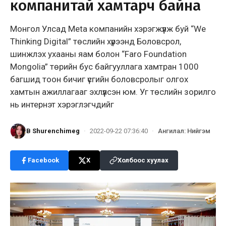
компанитай хамтарч байна
Монгол Улсад Meta компанийн хэрэгжүүлж буй “We
Thinking Digital” төслийн хүрээнд Боловсрол,
шинжлэх ухааны яам болон “Faro Foundation
Mongolia” төрийн бус байгууллага хамтран 1000
багшид тоон бичиг үсгийн боловсролыг олгох
хамтын ажиллагааг эхлүүлсэн юм. Уг төслийн зорилго
нь интернэт хэрэглэгчдийг
B Shurenchimeg
·
2022-09-22 07:36:40
·
Ангилал
:
Нийгэм
Facebook
X
Холбоос хуулах