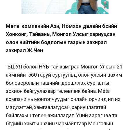
Мета компанийн Ази, Номхон далайн бүсийн
Хонконг, Тайвань, Монгол Улсыг хариуцсан
олон нийтийн бодлогын газрын захирал
захирал Ж.Чен
-БШУЯ болон НҮБ-тай хамтран Монгол Улсын 21
аймгийн 560 гаруй сургуульд олон улсын цахим
боловсролын түвшнийг дээшлүүлэх сургалтыг
зохион байгуулахаар төлөвлөж байна. Меtа
компани нь монголчуудыг онлайн орчинд илүү их
мэдлэгтэй, хамгаалагдсан, хариуцлагатай
байлгахын төлөө ажилладаг. Үүний зэрэгцээ та
бүгдийн хамтын хүчин чармайлтаар Монголын