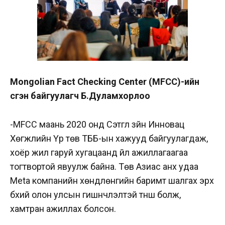
Mongolian Fact Checking Center (MFCC)-ийн
үүсгэн байгуулагч Б.Дуламхорлоо
-MFCC маань 2020 онд
Сэтгүүл зүйн Инновац
Хөгжлийн Үүр төв ТББ-ын хажууд
байгуулагдаж,
хоёр жил гаруй хугацаанд үйл ажиллагаагаа
тогтвортой явуулж байна. Төв Азиас анх удаа
Меtа компанийн хөндлөнгийн баримт шалгах эрх
бүхий олон улсын гишүүнчлэлтэй түнш болж,
хамтран ажиллах болсон.