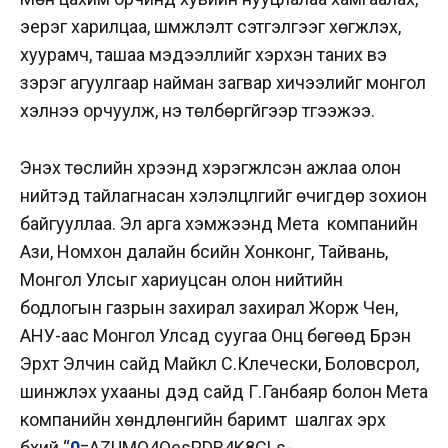
эерэг харилцаа, шүүмжлэлт сэтгэлгээг хөгжүүлэх,
хуурамч, ташаа мэдээллийг хэрхэн таних вэ
зэрэг агуулгаар найман загвар хичээлийг монгол
хэлнээ орчуулж, үнэ төлбөргүйгээр түгээжээ.
Энэхүү төслийн хүрээнд хэрэгжүүлсэн ажлаа олон
нийтэд тайлагнасан хэлэлцүүлгийг өчигдөр зохион
байгууллаа. Эл арга хэмжээнд Мета компанийн
Ази, Номхон далайн бүсийн Хонконг, Тайвань,
Монгол Улсыг хариуцсан олон нийтийн
бодлогын газрын захирал захирал Жорж Чен,
АНУ-аас Монгол Улсад суугаа Онц бөгөөд Бүрэн
Эрхт Элчин сайд Майкл С.Клечески, Боловсрол,
шинжлэх ухааны дэд сайд Г.Ганбаяр болон Мета
компанийн хөндлөнгийн баримт шалгах эрх
бүхий “
0
=AZUMO4QesPDR4K8CLs-