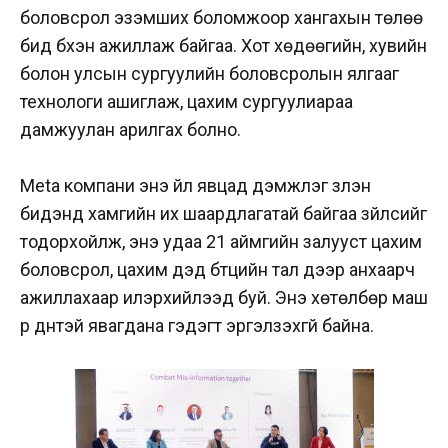
боловсрол эзэмших боломжоор хангахын төлөө
бид бүхэн ажиллаж байгаа. Хот хөдөөгийн, хувийн
болон улсын сургуулийн боловсролын ялгааг
технологи ашиглаж, цахим сургуулиараа
дамжуулан арилгах болно.
Меtа компани энэ үйл явцад дэмжлэг үзүүлэн
бидэнд хамгийн их шаардлагатай байгаа зүйлсийг
тодорхойлж, энэ удаа 21 аймгийн залууст цахим
боловсрол, цахим дэд бүтцийн тал дээр анхаарч
ажиллахаар илэрхийлээд буй. Энэ хөтөлбөр маш
үр дүнтэй явагдана гэдэгт эргэлзэхгүй байна.