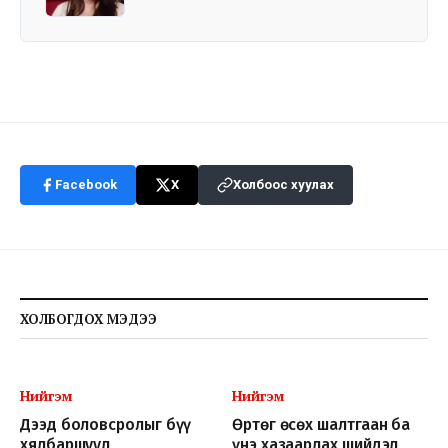
Facebook
X
Холбоос хуулах
ХОЛБОГДОХ МЭДЭЭ
Нийгэм
Нийгэм
Дээд боловсролыг бүү
Өртөг өсөх шалтгаан ба
хялбаршуул
үнэ хазаарлах шийдэл