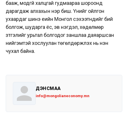
бааж, модгүй халцгай гудмаараа шороонд
дарагдаж алхахын нэр биш. Үүнийг ойлгон
ухаардаг шинэ үеийн Монгол сэхээтнүүдийг бий
болгож, шударга ёс, эв нэгдэл, хөдөлмөр
зүтгэлийг урьтал болгодог заншлаа даяаршсан
нийгэмтэй хослуулан төгөлдөржүүлэх нь нэн
чухал байна.
ДЭНСМАА
info@mongolianeconomy.mn