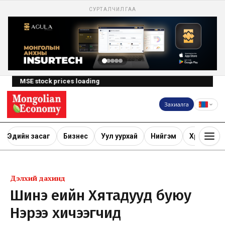
СУРТАЛЧИЛГАА
MSE stock prices loading
Захиалга
Эдийн засаг
Бизнес
Уул уурхай
Нийгэм
Хөрөнгө ору
Дэлхий дахинд
Шинэ үеийн Хятадууд буюу
Нэрээ хичээгчид