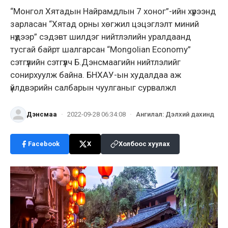
“Монгол Хятадын Найрамдлын 7 хоног”-ийн хүрээнд
зарласан “Хятад орны хөгжил цэцэглэлт миний
нүдээр” сэдэвт шилдэг нийтлэлийн уралдаанд
тусгай байрт шалгарсан “Mongolian Economy”
сэтгүүлийн сэтгүүлч Б.Дэнсмаагийн нийтлэлийг
сонирхуулж байна. БНХАУ-ын худалдаа аж
үйлдвэрийн салбарын чуулганыг сурвалжл
Дэнсмаа
·
2022-09-28 06:34:08
·
Ангилал
:
Дэлхий дахинд
Facebook
X
Холбоос хуулах