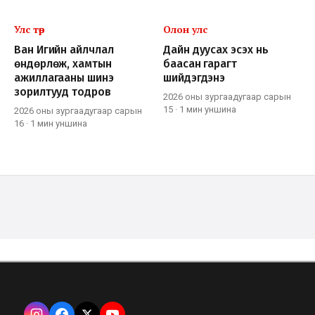
Улс төр
Олон улс
Ван Игийн айлчлал
Дайн дуусах эсэх нь
өндөрлөж, хамтын
баасан гарагт
ажиллагааны шинэ
шийдэгдэнэ
зорилтууд тодров
2026 оны зургаадугаар сарын
15
·
1 мин
уншина
2026 оны зургаадугаар сарын
16
·
1 мин
уншина