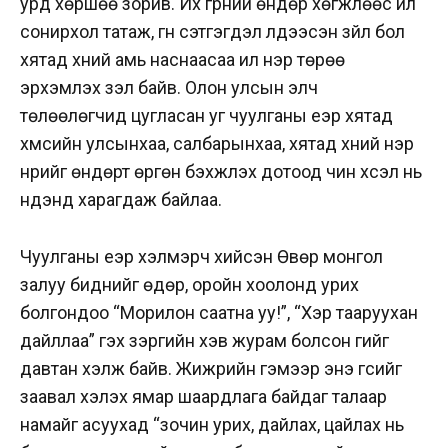
урд хөршөө зорив. Их гүрний өндөр хөгжлөөс илүү
сонирхол татаж, гүн сэтгэгдэл үлдээсэн зүйл бол
хятад хүний амь наснаасаа илүү нэр төрөө
эрхэмлэх үзэл байв.
Олон улсын элч
төлөөлөгчид цугласан уг чуулганы үеэр хятад
хүмүүсийн улсынхаа, салбарынхаа, хятад хүний нэр
нүүрийг өндөрт өргөн бэхжүүлэх дотоод чин хүсэл нь
нүдэнд харагдаж байлаа.
Чуулганы үеэр хэлмэрч хийсэн Өвөр монгол
залуу биднийг өдөр, оройн хоолонд урих
болгондоо “Морилон саатна уу!”, “Хэр тааруухан
дайллаа” гэх зэргийн хэв журам болсон үгийг
давтан хэлж байв. Жижүүрийн гэмээр энэ үгсийг
заавал хэлэх ямар шаардлага байдаг талаар
намайг асуухад “зочин урих, дайлах, цайлах нь