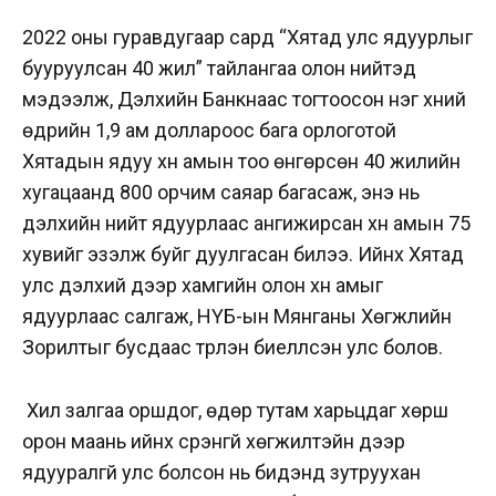
2022 оны гуравдугаар сард “Хятад улс ядуурлыг
бууруулсан 40 жил” тайлангаа олон нийтэд
мэдээлж, Дэлхийн Банкнаас тогтоосон нэг хүний
өдрийн 1,9 ам доллароос бага орлоготой
Хятадын ядуу хүн амын тоо өнгөрсөн 40 жилийн
хугацаанд 800 орчим саяар багасаж, энэ нь
дэлхийн нийт ядуурлаас ангижирсан хүн амын 75
хувийг эзэлж буйг дуулгасан билээ. Ийнхүү Хятад
улс дэлхий дээр хамгийн олон хүн амыг
ядуурлаас салгаж, НҮБ-ын Мянганы Хөгжлийн
Зорилтыг бусдаас түрүүлэн биелүүлсэн улс болов.
Хил залгаа оршдог, өдөр тутам харьцдаг хөрш
орон маань ийнхүү үсрэнгүй хөгжилтэйн дээр
ядууралгүй улс болсон нь бидэнд зутруухан