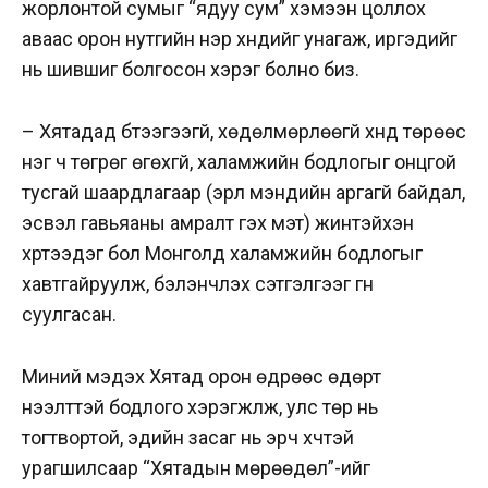
жорлонтой сумыг “ядуу сум” хэмээн цоллох
аваас орон нутгийн нэр хүндийг унагаж, иргэдийг
нь шившиг болгосон хэрэг болно биз.
– Хятадад бүтээгээгүй, хөдөлмөрлөөгүй хүнд төрөөс
нэг ч төгрөг өгөхгүй, халамжийн бодлогыг онцгой
тусгай шаардлагаар (эрүүл мэндийн аргагүй байдал,
эсвэл гавьяаны амралт гэх мэт) жинтэйхэн
хүртээдэг бол Монголд халамжийн бодлогыг
хавтгайруулж, бэлэнчлэх сэтгэлгээг гүн
суулгасан.
Миний мэдэх Хятад орон өдрөөс өдөрт
нээлттэй бодлого хэрэгжүүлж, улс төр нь
тогтвортой, эдийн засаг нь эрч хүчтэй
урагшилсаар “Хятадын мөрөөдөл”-ийг