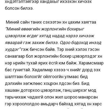
хүндэтгэлтэйгээр хандахыг ихээхэн хичээх
болсон билээ.
Миний сайн таних сэхээтэн хүн цахим хаягтаа
“Миний өвөөгийн жорлонгийн бохирыг
цэвэрлэж өгдөг хятад надад нэрээ хичээж
яваарай гэж захиж билээ. Одоо бодоход инээд
хүрдэг”
гэж бичсэн байв. Тэр хүний хэлэх гэсэн
санаагаар бол жорлонгийн бохир цэвэрлэдэг хүн
нэр нүүрийн тухай ярих ёсгүй юм байж. Харамсмаар
бас гунигтай. Хөдөлмөр хэзээ ч хүнийг дорд үзэх
шалтгаан болохгүйг ойлгоогүйн улмаас бид
дэлхийн хөгжлөөс хоцрон үлдсэн биз. Бид
хашаан доторхоо цэвэрлэж, ганц ширхэг мод
тарьчихаж чадахгүй олон жил шороо манарсан
гэр хороололдоо амьдарч байхад хятад хүн хөрс