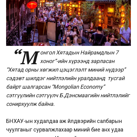
“М
онгол Хятадын Найрамдлын 7
хоног”-ийн хүрээнд зарласан
“Хятад орны хөгжил цэцэглэлт миний нүдээр”
сэдэвт шилдэг нийтлэлийн уралдаанд тусгай
байрт шалгарсан “Mongolian Economy”
сэтгүүлийн сэтгүүлч Б.Дэнсмаагийн нийтлэлийг
сонирхуулж байна.
БНХАУ-ын худалдаа аж үйлдвэрийн салбарын
чуулганыг сурвалжлахаар миний бие анх удаа