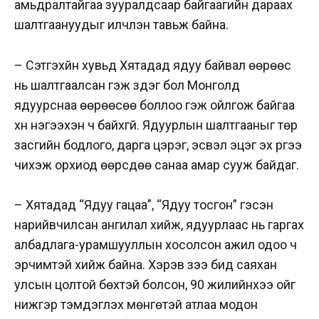
амьдралтайгаа зууралдсаар байгаагийн дараах
шалтгаануудыг илчлэн тавьж байна.
– Сэтгэхүйн хувьд Хятадад ядуу байвал өөрөөс
нь шалтгаалсан гэж үздэг бол Монголд
ядуурснаа өөрөөсөө боллоо гэж ойлгож байгаа
хүн нэгээхэн ч байхгүй. Ядуурлын шалтгааныг төр
засгийн бодлого, дарга цэрэг, эсвэл эцэг эх рүүгээ
чихэж орхиод өөрсдөө санаа амар сууж байдаг.
– Хятадад “Ядуу гацаа”, “Ядуу тосгон” гэсэн
нарийвчилсан ангилал хийж, ядуурлаас нь гаргах
албадлага-урамшууллын хосолсон ажил одоо ч
эрчимтэй хийж байна. Хэрэв зээ бид саяхан
улсын цолтой бөхтэй болсон, 90 жилийнхээ ойг
нижгэр тэмдэглэх мөнгөтэй атлаа модон