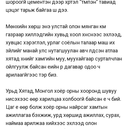
шороогүй цементэн дээр хүртэл “түмпэн” тавиад
цэцэг тарьж байгаа шүү дээ.
Мөнхийн хөрш энэ улстай олон мянган км
газраар хиллэдгийн хувьд хоол хүнснээс эхлээд,
хувцас хэрэглэл, урлаг соёлын талаар маш их
зүйлийг манай улс нутагшуулан авч үлдсэн атлаа
хятад хүнийг хамгийн муу, муухайгаар сурталчлан
ойлгуулж байсан үеийн үр дагавар одоо ч
арилаагүйгээс тэр биз.
Урьд Хятад, Монгол хоёр орны хооронд шувуу
нисэхээс өөр харилцаа холбоогүй байсан үе ч бий.
Цаг үе өөр болж хоёр орны найрсаг хамтын
ажиллагаа бэхжиж, урд хөршид ажиллах, сурах,
наймаа арилжаа хийхээс эхлээд олон