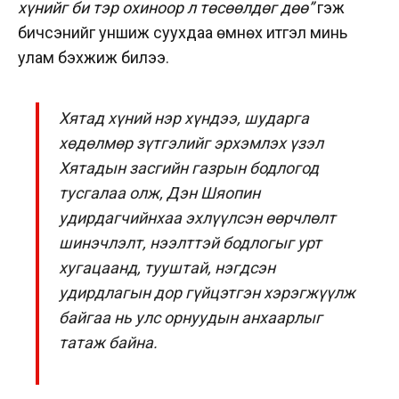
хүнийг би тэр охиноор л төсөөлдөг дөө”
гэж
бичсэнийг уншиж суухдаа өмнөх итгэл минь
улам бэхжиж билээ.
Хятад хүний нэр хүндээ, шударга
хөдөлмөр зүтгэлийг эрхэмлэх үзэл
Хятадын засгийн газрын бодлогод
тусгалаа олж, Дэн Шяопин
удирдагчийнхаа эхлүүлсэн өөрчлөлт
шинэчлэлт, нээлттэй бодлогыг урт
хугацаанд, тууштай, нэгдсэн
удирдлагын дор гүйцэтгэн хэрэгжүүлж
байгаа нь улс орнуудын анхаарлыг
татаж байна.