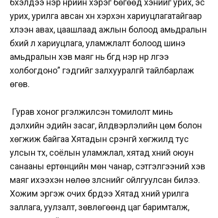
бүхэлдээ нэр нүүрийн хэрэг бөгөөд хэнийг урих, эс
урих, урилга авсан хүн хэрхэн хариуцлагатайгаар
хүлээн авах, цаашлаад ажлын болоод амьдралын
бүхий л хариуцлага, уламжлалт болоод шинэ
амьдралын хэв маяг нь бүгд нэр нүүр лүгээ
холбогдоно” гэдгийг залхууралгүй тайлбарлаж
өгөв.
Гурав хоног үргэлжилсэн томилолт минь
дэлхийн эдийн засаг, үйлдвэрлэлийн цөм болон
хөгжиж байгаа Хятадын үсрэнгүй хөгжилд тус
улсын түүх, соёлын уламжлал, хятад хүний оюун
санааны ертөнцийн мөн чанар, сэтгэлгээний хэв
маяг ихээхэн нөлөө үзүүлснийг ойлгуулсан билээ.
Хожим эргэж очих бүрдээ Хятад хүний урилга
заллага, уулзалт, зөвлөгөөнд цаг баримталж,