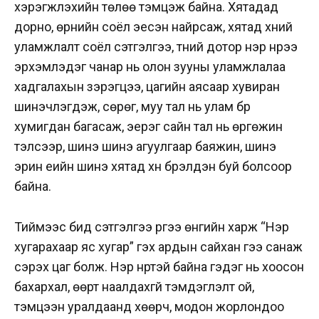
хэрэгжүүлэхийн төлөө тэмцэж байна. Хятадад
дорно, өрнийн соёл эесэн найрсаж, хятад хүний
уламжлалт соёл сэтгэлгээ, түүний дотор нэр нүүрээ
эрхэмлэдэг чанар нь олон зууны уламжлалаа
хадгалахын зэрэгцээ, цагийн аясаар хувиран
шинэчлэгдэж, сөрөг, муу тал нь улам бүр
хумигдан багасаж, эерэг сайн тал нь өргөжин
тэлсээр, шинэ шинэ агуулгаар баяжин, шинэ
эрин үеийн шинэ хятад хүн бүрэлдэн буй болсоор
байна.
Тиймээс бид сэтгэлгээ рүүгээ өнгийн харж “Нэр
хугарахаар яс хугар” гэх ардын сайхан үгээ санаж
сэрэх цаг болж. Нэр нүүртэй байна гэдэг нь хоосон
бахархал, өөрт наалдахгүй тэмдэглэлт ой,
тэмцээн уралдаанд хөөрч, модон жорлондоо