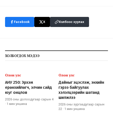
Facebook
X
Холбоос хуулах
ХОЛБОГДОХ МЭДЭЭ
Олон улс
Олон улс
АНУ 250: Эрхэм
Дайныг эцэслэж, энхийн
ерөнхийлөгч, элчин сайд
гэрээ байгуулах
юуг онцлов
хэлэлцээрийн шатанд
шилжлээ
2026 оны долоодугаар сарын 4
·
1 мин
уншина
2026 оны зургаадугаар сарын
22
·
1 мин
уншина