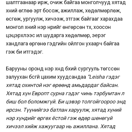
шалтгаанаар ирж, очиж байгаа монголчууд хятад
хүний өглөө эрт босож, ажиллаж, хөдөлмөрлөж,
өсгөж, ургуулж, хичээж, зүтгэж байгааг харахдаа
монгол хүний нэр нүүрийг өнгөрсөн түүх, хоосон
цэцэрхлээс илүү шударга хөдөлмөр, эерэг
хандлага өргөнө гэдгийн ойлгон ухаарч байгаа
гэж би итгэдэг.
Барууны оронд нэр хүнд бүхий сургууль төгссөн
залуухан бүсгүй цахим хуудсандаа
“Lеisha гэдэг
хятад охинтой нэг өрөөнд амьдардаг байсан.
Хятад хүн Европт сурна гэдэг чинь тэрбумтан л
биш бол боломжгүй. Би цэвэр толгойгоороо энд
ирсэн. Түүнийгээ батлан харуулж, хятад хүний
нэр хүндийг өргөх ёстой гэж өдөр шөнөгүй
хичээл хийж хажуугаар нь ажиллана. Хятад