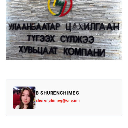
B SHURENCHIMEG
shurenchimeg@one.mn