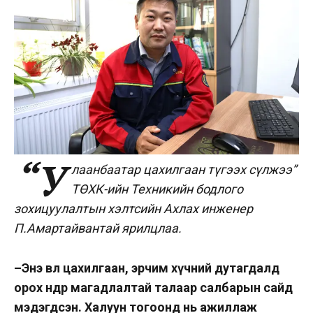
“У
лаанбаатар цахилгаан түгээх сүлжээ”
ТӨХК-ийн Техникийн бодлого
зохицуулалтын хэлтсийн Ахлах инженер
П.Амартайвантай ярилцлаа.
–
Энэ өвөл цахилгаан, эрчим хүчний дутагдалд
орох өндөр магадлалтай талаар салбарын сайд
мэдэгдсэн. Халуун тогоонд нь ажиллаж