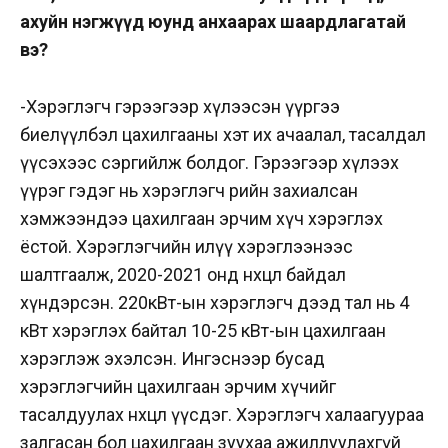
ахуйн нэгжүүд юунд анхаарах шаардлагатай
вэ?
-Х
эрэглэгч гэрээгээр хүлээсэн үүргээ
биелүүлбэл цахилгааны хэт их ачаалал, тасалдал
үүсэхээс сэргийлж болдог. Гэрээгээр хүлээх
үүрэг гэдэг нь хэрэглэгч өөрийн захиалсан
хэмжээндээ цахилгаан эрчим хүч хэрэглэх
ёстой. Хэрэглэгчийн илүү хэрэглээнээс
шалтгаалж, 2020-2021 онд нөхцөл байдал
хүндэрсэн. 220кВт-ын хэрэглэгч дээд тал нь 4
кВт хэрэглэх байтал 10-25 кВт-ын цахилгаан
хэрэглэж эхэлсэн. Ингэснээр бусад
хэрэглэгчийн цахилгаан эрчим хүчийг
тасалдуулах нөхцөл үүсдэг. Хэрэглэгч халаагуураа
залгасан бол цахилгаан зуухаа ажиллуулахгүй