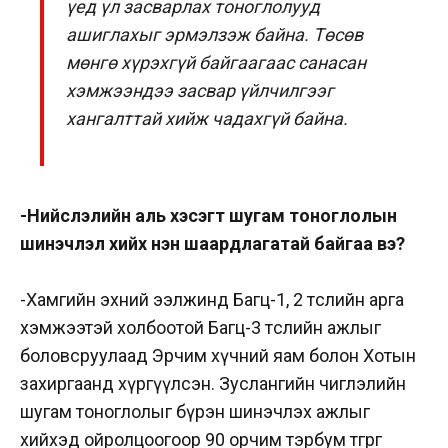
үед үл засварлах тоноглолууд
ашиглахыг эрмэлзэж байна. Төсөв
мөнгө хүрэхгүй байгаагаас санасан
хэмжээндээ засвар үйлчилгээг
хангалттай хийж чадахгүй байна.
-Нийслэлийн аль хэсэгт шугам тоноглолын
шинэчлэл хийх нэн шаардлагатай байгаа вэ?
-Хамгийн эхний ээлжинд Багц-1, 2 төслийн арга
хэмжээтэй холбоотой Багц-3 төслийн ажлыг
боловсруулаад Эрчим хүчний яам болон Хотын
захиргаанд хүргүүлсэн. Зуслангийн чиглэлийн
шугам тоноглолыг бүрэн шинэчлэх ажлыг
хийхэд ойролцоогоор 90 орчим тэрбум төгрөг