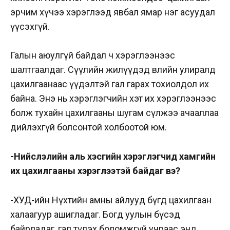
эрчим хүчээ хэрэглээд явбал ямар нэг асуудал
үүсэхгүй.
Галын аюулгүй байдал ч хэрэглээнээс
шалтгаалдаг. Сүүлийн жилүүдэд өвлийн улиралд
цахилгаанаас үүдэлтэй гал гарах тохиолдол их
байна. Энэ нь хэрэглэгчийн хэт их хэрэглээнээс
болж тухайн цахилгааны шугам сүлжээ ачааллаа
дийлэхгүй болсонтой холбоотой юм.
-Нийслэлийн аль хэсгийн хэрэглэгчид хамгийн
их цахилгааны хэрэглээтэй байдаг вэ?
-ХУД-ийн Нүхтийн амны айлууд бүгд цахилгаан
халаагуур ашигладаг. Богд уулын бүсэд
байрладаг, гал түлэх боломжгүй учраас энд