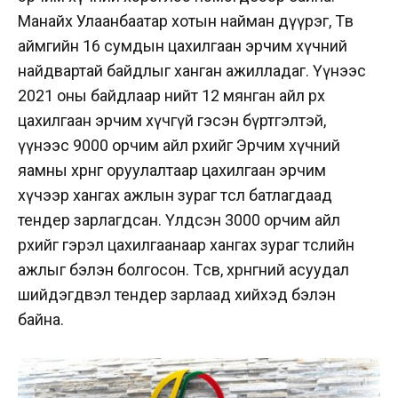
Манайх Улаанбаатар хотын найман дүүрэг, Төв
аймгийн 16 сумдын цахилгаан эрчим хүчний
найдвартай байдлыг ханган ажилладаг. Үүнээс
2021 оны байдлаар нийт 12 мянган айл өрх
цахилгаан эрчим хүчгүй гэсэн бүртгэлтэй,
үүнээс 9000 орчим айл өрхийг Эрчим хүчний
яамны хөрөнгө оруулалтаар цахилгаан эрчим
хүчээр хангах ажлын зураг төсөл батлагдаад
тендер зарлагдсан. Үлдсэн 3000 орчим айл
өрхийг гэрэл цахилгаанаар хангах зураг төслийн
ажлыг бэлэн болгосон. Төсөв, хөрөнгөний асуудал
шийдэгдвэл тендер зарлаад хийхэд бэлэн
байна.