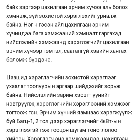
байх зэргээр цахилгаан эрчим хүчээ аль болох
хэмнэж, зүй зохистой хэрэглэхийг уриалж
байна.
Нэг ч гэсэн айл цахилгаан эрчим
хүчиндээ бага хэмжээний хэмнэлт гаргахад
нийслэлийн хэмжээнд хэрэглэгчийг цахилгаан
эрчим хүчээр гэмтэл, сааталгүй хэвийн хангах
боломж бүрдэнэ.
Цаашид хэрэглэгчийн зохистой хэрэглээг
ухаалаг тоолуурын аргаар шийдэхийг зорьж
байна. Нийслэлийн зарим хэсэгт үүнийг
нэвтрүүлж, хэрэглэгчийн хэрэглээний хэмжээг
тогтоож өгсөн. Эрчим хүчний яамнаас хэрэгжүүлж
буй Багц-1, 2 төсөл дээр хэрэглэгчийг 4кВт-ын
хэрэглээтэй гэж тооцон шугам тоноглолоо
хийсэн. Хэрэглэгч энэ хэмжээндээ цахилгаан