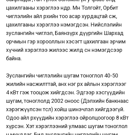
цахилгааны хэрэглээ өндөр. Мөн Толгойт, Орбит
чиглэлийн айл өрхийн тоо асар хурдацтай өсөж,
цахилгааны хэрэглээ нэмэгдсэн. Нийслэлийн
зуслангийн чиглэл, Баянзүрх дүүргийн Шархад
орчмын гэр хорооллын хэсэгт цахилгаан эрчим
хүчний хэрэглээ жилээс жилд өсөн нэмэгдсээр
байна.
Зуслангийн чиглэлийн шугам тоноглол 40-50
жилийн насжилттай, анх нэг өрх айлын хэрэглээг
4 кВт гэж тооцож хийгдсэн. Эдгээр хэсгүүдийн
шугам, тоноглолд 2002 оноос
(Дэлхийн банкнаас
хэрэгжүүлсэн төсөл)
хойш шинэчлэл хийгдээгүй.
Одоо айл өрхүүдийн хэрэглээ ойролцоогоор 8 кВт
хүрсэн. Хэт хэрэглээний улмаас шугам тоноглол
ч мууддаг. Бид зуслангийн чиглэлийн шугам