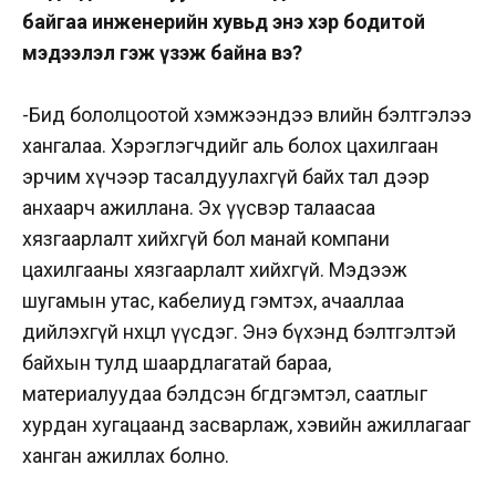
байгаа инженерийн хувьд энэ хэр бодитой
мэдээлэл гэж үзэж байна вэ?
-Бид бололцоотой хэмжээндээ өвлийн бэлтгэлээ
хангалаа. Хэрэглэгчдийг аль болох цахилгаан
эрчим хүчээр тасалдуулахгүй байх тал дээр
анхаарч ажиллана. Эх үүсвэр талаасаа
хязгаарлалт хийхгүй бол манай компани
цахилгааны хязгаарлалт хийхгүй. Мэдээж
шугамын утас, кабелиуд гэмтэх, ачааллаа
дийлэхгүй нөхцөл үүсдэг. Энэ бүхэнд бэлтгэлтэй
байхын тулд шаардлагатай бараа,
материалуудаа бэлдсэн бөгөөдгэмтэл, саатлыг
хурдан хугацаанд засварлаж, хэвийн ажиллагааг
ханган ажиллах болно.