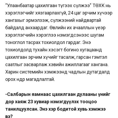
“Улаанбаатар цахилгаан түгээх сүлжээ” ТӨХК нь
хэрэглэгчийг хязгаарлахгүй, 24 цаг эрчим хүчээр
хангахыг эрмэлзэж, сүлжээний найдвартай
байдалд анхаардаг. Өвлийн их ачааллын үеэр
хэрэглэгчийн хэрэглээ нэмэгдсэнээс шугам
тоноглол тасрах тохиолдол гардаг. Энэ
тохиолдолд тухайн хэсэгт богино хугацаанд
цахилгаан эрчим хүчийг тасалж, гарсан гэмтэл
саатлыг засварлаж хэвийн ажиллагааг хангана.
Харин системийн хэмжээнд чадлын дутагдалд
орох өндөр магадлалтай.
-Салбарын яамнаас цахилгаан дулааны үнийг
дор хаяж 23 хувиар нэмэгдүүлэх тооцоо
танилцуулсан. Энэ хэр бодитой хувь хэмжээ
вэ?