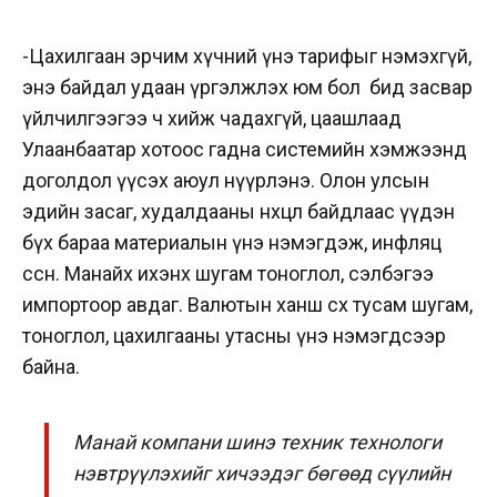
-Цахилгаан эрчим хүчний үнэ тарифыг нэмэхгүй,
энэ байдал удаан үргэлжлэх юм бол бид засвар
үйлчилгээгээ ч хийж чадахгүй, цаашлаад
Улаанбаатар хотоос гадна системийн хэмжээнд
доголдол үүсэх аюул нүүрлэнэ. Олон улсын
эдийн засаг, худалдааны нөхцөл байдлаас үүдэн
бүх бараа материалын үнэ нэмэгдэж, инфляц
өссөн. Манайх ихэнх шугам тоноглол, сэлбэгээ
импортоор авдаг. Валютын ханш өсөх тусам шугам,
тоноглол, цахилгааны утасны үнэ нэмэгдсээр
байна.
Манай компани шинэ техник технологи
нэвтрүүлэхийг хичээдэг бөгөөд сүүлийн