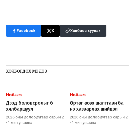
Facebook
X
Холбоос хуулах
ХОЛБОГДОХ МЭДЭЭ
Нийгэм
Нийгэм
Дээд боловсролыг бүү
Өртөг өсөх шалтгаан ба
хялбаршуул
үнэ хазаарлах шийдэл
2026 оны долоодугаар сарын 2
2026 оны долоодугаар сарын 2
·
1 мин
уншина
·
1 мин
уншина