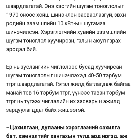
шаардлагатай. Энэ хэсгийн шугам тоноглолыг
1970 оноос хойш шинэчлэн засварлаагүй, зөвхөн
өөрсдийн эзэмшлийн 10 кВт-ын шугамаа
шинэчилсэн. Хэрэглэгчийн хувийн эзэмшлийн
шугам тоноглол хуучирсан, галын аюул гарах
эрсдэл бий.
Ер нь зуслангийн чиглэлээс бусад хуучирсан
шугам тоноглолыг шинэчлэхэд 40-50 тэрбум
төгрөг шаардлагатай. Гэтэл жилд батлагдаж байгаа
манай төсөв 16 тэрбум төгрөг, үүнээс таван тэрбум
төгрөг нь түгээх чиглэлийн их засварын ажилд
зарцуулагддаг байх жишээтэй.
–
Цахилгаан, дулааны хэрэглээний сахилга
бат, хэмнэлтийг хангахын тулд ард иргэд, аж