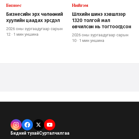
Бизнес
Нийгэм
Бизнесийн эрх чөлөөний
Шүлхийн шинэ хэвшлээр
хуулийн цаадах эрсдэл
1320 толгой мал
өвчилсөн нь тогтоогдсон
2026 оны зургаадугаар сарын
12
·
1 мин
уншина
2026 оны зургаадугаар сарын
10
·
1 мин
уншина
Бидний тухай
Сурталчилгаа