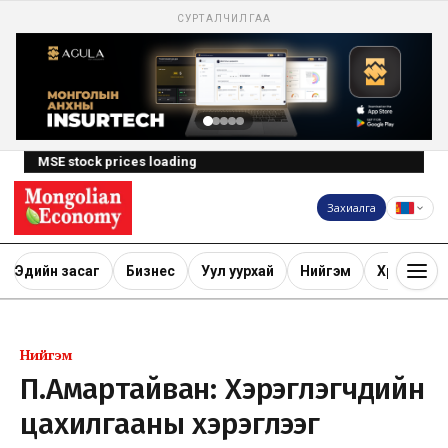
СУРТАЛЧИЛГАА
MSE stock prices loading
Захиалга
Эдийн засаг
Бизнес
Уул уурхай
Нийгэм
Хөрөнгө ору
Нийгэм
П.Амартайван: Хэрэглэгчдийн
цахилгааны хэрэглээг