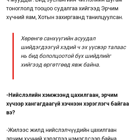
тоноглолд тооцоо судалгаа хийгээд Эрчим
хүчний яам, Хотын захиргаанд танилцуулсан.
Хөрөнгө санхүүгийн асуудал
шийдэгдээгүй хэдий ч эх үүсвэр талаас
нь бид бололцоотой бүх шийдлийг
хийгээд өргөтгөөд явж байна.
-Нийслэлийн хэмжээнд цахилгаан, эрчим
хүчээр хангагдаагүй хэчнээн хэрэглэгч байгаа
вэ?
-Жилээс жилд нийслэлчүүдийн цахилгаан
эрчим хүчний хэрэглээ нэмэгдсээр байна.