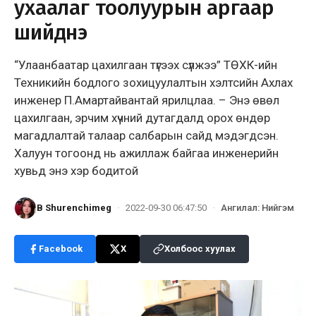
ухаалаг тоолуурын аргаар
шийднэ
“Улаанбаатар цахилгаан түгээх сүлжээ” ТӨХК-ийн
Техникийн бодлого зохицуулалтын хэлтсийн Ахлах
инженер П.Амартайвантай ярилцлаа. – Энэ өвөл
цахилгаан, эрчим хүчний дутагдалд орох өндөр
магадлалтай талаар салбарын сайд мэдэгдсэн.
Халуун тогоонд нь ажиллаж байгаа инженерийн
хувьд энэ хэр бодитой
B Shurenchimeg
·
2022-09-30 06:47:50
·
Ангилал
:
Нийгэм
Facebook
X
Холбоос хуулах