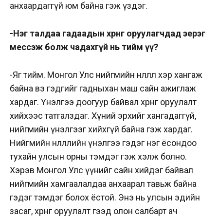
анхаардаггүй юм байна гэж үздэг.
-Нэг талдаа гадаадын хө­рөнгө оруулагчдад эерэг
мес­сэж болж чадахгүй нь тийм үү?
-Яг тийм. Монгол Улс нийг­мийн нөлөөллөө хэр хангаж
бай­на вэ гэдгийг гадныхан маш сайн ажиглаж
хардаг. Үнэлгээ доогуур байвал хөрөнгө оруулалт
хийхээс татгалздаг. Хүний эрхийг хангадаггүй,
нийгмийн үнэл­гээг хийхгүй байна гэж хардаг.
Нийгмийн нөлөөллийн үнэлгээ гэдэг нэг ёсондоо
тухайн улсын орны тэмдэг гэж хэлж болно.
Хэрэв Монгол Улс үүнийг сайн хийдэг байвал
нийгмийн хамгаалалдаа анхаарал тавьж байна
гэдэг тэмдэг болох ёстой. Энэ нь улсын эдийн
засаг, хөрөнгө оруулалт гээд олон салбарт ач