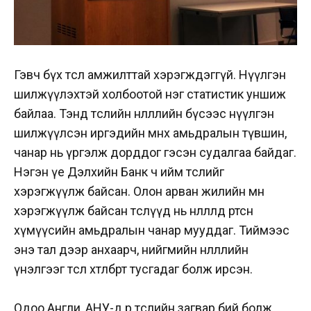
Гэвч бүх төсөл амжилттай хэрэгждэггүй. Нүүлгэн
шил­жүү­лэх­тэй холбоотой нэг статистик уншиж
байлаа. Тэнд төс­лийн нөлөөллийн бүсээс нүүлгэн
шилжүүлсэн иргэдийн өм­нөх амьдралын түвшин,
чанар нь үргэлж дорддог гэсэн судалгаа байдаг.
Нэгэн үе Дэлхийн Банк ч ийм төслийг
хэрэгжүүлж бай­сан. Олон арван жилийн өмнө
хэрэгжүүлж байсан төслүүд нь нөлөөлөлд өртсөн
хүмүүсийн амьд­ралын чанар мууддаг. Тий­мээс
энэ тал дээр анхаарч, нийг­мийн нөлөөллийн
үнэлгээг төсөл хөтөл­бөртөө тусгадаг болж ирсэн.
Одоо Англи, АНУ-д өөр төслийн загвар бий болж