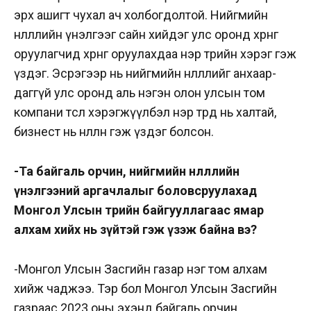
эрх ашигт чухал ач холбогдолтой. Нийгмийн
нөлөөллийн үнэлгээг сайн хийдэг улс оронд хөрөнгө
оруулагчид хөрөнгөө оруулахдаа нэр төрийн хэрэг гэж
үздэг. Эсрэгээр нь нийгмийн нөлөөллийг анхаар­
даггүй улс оронд аль нэгэн олон улсын том
компани төсөл хэрэг­жүүлбэл нэр төрд нь халтай,
бизнест нь нөлөөлнө гэж үздэг болсон.
-Та байгаль орчин, нийгмийн нөлөөллийн
үнэлгээний аргач­лалыг боловсруулахад
Монгол Улсын төрийн байгууллагаас ямар
алхам хийх нь зүйтэй гэж үзэж байна вэ?
-Монгол Улсын Засгийн газар нэг том алхам
хийж чаджээ. Тэр бол Монгол Улсын Засгийн
газраас 2023 оны эхэнд байгаль орчин,