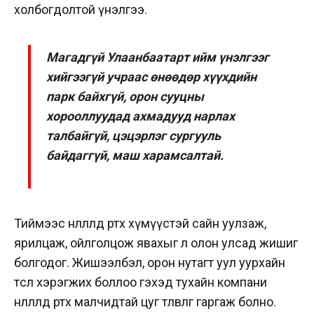
холбогдолтой үнэлгээ.
Магадгүй Улаанбаатарт ийм үнэлгээг
хийгээгүй учраас өнөөдөр хүүхдийн
парк байхгүй, орон сууцны
хорооллуудад ах­мадууд нарлах
талбайгүй, цэцэр­лэг сургууль
байдаггүй, маш харамсалтай.
Тиймээс нөлөө­лөлд өртөх хүмүүстэй сайн уулзаж,
ярилцаж, ойлголцож явахыг л олон улсад жишиг
болгодог. Жишээлбэл, орон нутагт уул уурхайн
төсөл хэрэгжих боллоо гэхэд тухайн компани
нөлөөлөлд өртөх малчидтай цуг төлөвлөгөө гаргаж болно.