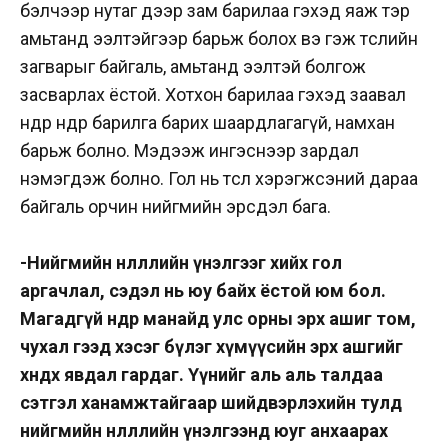
бэлчээр нутаг дээр зам барилаа гэхэд яаж тэр
амьтанд ээлтэйгээр барьж болох вэ гэж төслийн
загварыг байгаль, амьтанд ээлтэй болгож
засварлах ёстой. Хотхон барилаа гэхэд заавал
өндөр өндөр барилга барих шаардлагагүй, намхан
барьж болно. Мэдээж ингэснээр зардал
нэмэгдэж болно. Гол нь төсөл хэрэгжсэний дараа
байгаль орчин нийгмийн эрсдэл бага.
-Нийгмийн нөлөөллийн үнэл­­гээг хийх гол
аргачлал, сэ­дэл нь юу байх ёстой юм бол.
Магадгүй өнөөдөр манайд улс орны эрх ашиг том,
чухал гээд хэсэг бүлэг хүмүүсийн эрх ашгийг
хөндөх явдал гардаг.
Үүнийг аль аль талдаа
сэтгэл ха­намж­тайгаар шийдвэрлэхийн тулд
нийгмийн нөлөөллийн үнэлгээнд юуг анхаарах