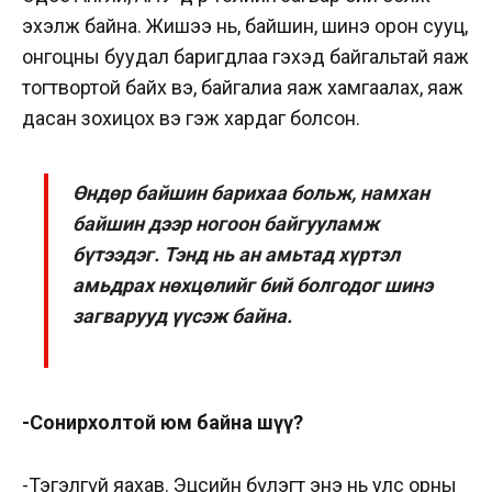
эхэлж байна. Жишээ нь, байшин, шинэ орон сууц,
онгоцны буудал баригдлаа гэхэд байгальтай яаж
тогт­вортой байх вэ, байгалиа яаж хамгаалах, яаж
дасан зохицох вэ гэж хардаг болсон.
Өндөр байшин барихаа больж, намхан
байшин дээр ногоон байгууламж
бүтээдэг. Тэнд нь ан амьтад хүртэл
амьдрах нөхцөлийг бий болгодог шинэ
загварууд үүсэж байна.
-Сонирхолтой юм байна шүү?
-Тэгэлгүй яахав. Эцсийн бү­лэгт энэ нь улс орны