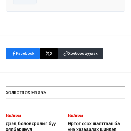
Facebook
X
Холбоос хуулах
ХОЛБОГДОХ МЭДЭЭ
Нийгэм
Нийгэм
Дээд боловсролыг бүү
Өртөг өсөх шалтгаан ба
хялбаршуул
үнэ хазаарлах шийдэл