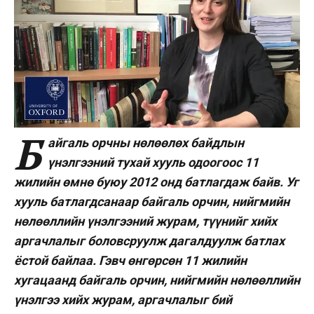
Б
айгаль орчны нөлөөлөх байдлын
үнэлгээний тухай хууль одоогоос 11
жилийн өмнө буюу 2012 онд батлагдаж байв. Уг
хууль бат­лагдсанаар байгаль орчин, нийг­мийн
нөлөөллийн үнэлгээний журам, түүнийг хийх
аргачлалыг боловсруулж дагалдуулж батлах
ёстой байлаа. Гэвч өнгөрсөн 11 жилийн
хугацаанд байгаль орчин, нийгмийн нөлөөллийн
үнэлгээ хийх журам, аргачлалыг бий