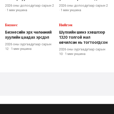
2026 оны долоодугаар сарын 2
2026 оны долоодугаар сарын 2
·
1 мин
уншина
·
1 мин
уншина
Бизнес
Нийгэм
Бизнесийн эрх чөлөөний
Шүлхийн шинэ хэвшлээр
хуулийн цаадах эрсдэл
1320 толгой мал
өвчилсөн нь тогтоогдсон
2026 оны зургаадугаар сарын
12
·
1 мин
уншина
2026 оны зургаадугаар сарын
10
·
1 мин
уншина