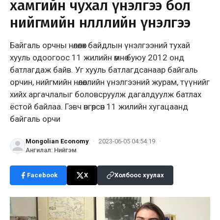
хамгийн чухал үнэлгээ бол
нийгмийн нөлөөллийн үнэлгээ
Байгаль орчны нөлөөлөх байдлын үнэлгээний тухай
хууль одоогоос 11 жилийн өмнө буюу 2012 онд
батлагдаж байв. Уг хууль бат­лагдсанаар байгаль
орчин, нийг­мийн нөлөөллийн үнэлгээний журам, түүнийг
хийх аргачлалыг боловсруулж дагалдуулж батлах
ёстой байлаа. Гэвч өнгөрсөн 11 жилийн хугацаанд
байгаль орчи
Mongolian Economy
·
2023-06-05 04:54:19
·
Ангилал
:
Нийгэм
Facebook
X
Холбоос хуулах