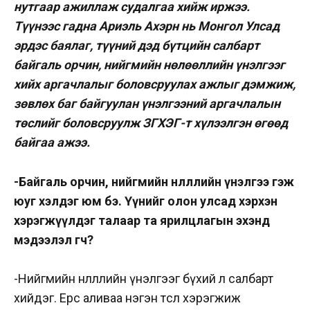
нутгаар ажиллаж судалгаа хийж иржээ.
Түүнээс гадна Ариэль Ахэрн нь Монгол Улсад
эрдэс баялаг, түүний дэд бүтцийн салбарт
байгаль орчин, нийгмийн нөлөөллийн үнэлгээг
хийх аргачлалыг боловсруулах ажлыг дэмжиж,
зөвлөх баг байгуулан үнэлгээний аргачлалын
төслийг боловсруулж ЗГХЭГ-т хүлээлгэн өгөөд
байгаа ажээ.
-Байгаль орчин, нийгмийн нөлөөллийн үнэлгээ гэж
юуг хэлдэг юм бэ. Үүнийг олон улсад хэрхэн
хэрэгжүүлдэг талаар та ярилцлагын эхэнд
мэдээлэл өгөөч?
-Нийгмийн нөлөөллийн үнэл­гээг бүхий л салбарт
хийдэг. Ерөөсөө аливаа нэгэн төсөл хэрэгжиж