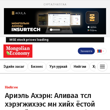
СУРТАЛЧИЛГАА
MSE stock prices loading
Захиалга
Эдийн засаг
Бизнес
Уул уурхай
Нийгэм
Хөрөнгө ору
Нийгэм
Ариэль Ахэрн: Аливаа төсөл
хэрэгжихээс өмнө хийх ёстой