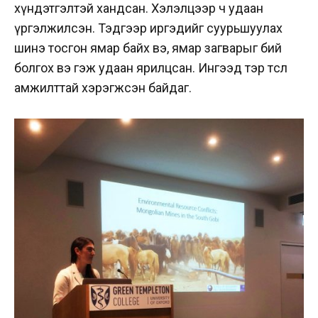
хүндэтгэлтэй хандсан. Хэлэлцээр ч удаан
үргэлжилсэн. Тэдгээр иргэдийг суурьшуулах
шинэ тосгон ямар байх вэ, ямар загварыг бий
болгох вэ гэж удаан ярилцсан. Ингээд тэр төсөл
амжилттай хэрэгжсэн байдаг.