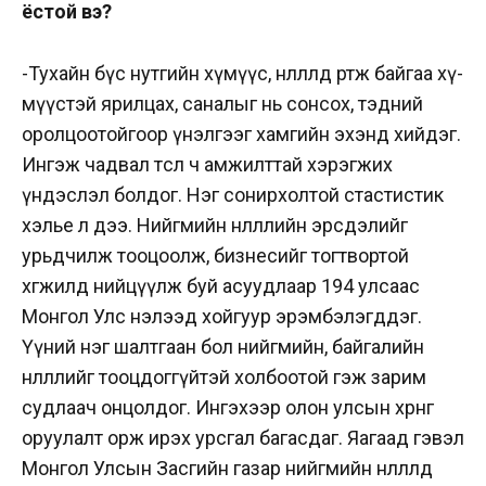
ёстой вэ?
-Тухайн бүс нутгийн хүмүүс, нө­лөөлөлд өртөж байгаа хү­
мүүстэй ярилцах, саналыг нь сонсох, тэдний
оролцоотойгоор үнэлгээг хамгийн эхэнд хийдэг.
Ингэж чад­вал төсөл ч амжилттай хэрэг­жих
үндэслэл болдог. Нэг сонир­холтой стастистик
хэлье л дээ. Нийгмийн нөлөөллийн эрсдэлийг
урьдчилж тооцоолж, бизнесийг тогтвортой
хөгжилд нийцүүлж буй асуудлаар 194 улсаас
Монгол Улс нэлээд хойгуур эрэмбэлэгддэг.
Үүний нэг шалтгаан бол нийгмийн, байгалийн
нөлөөллийг тооц­дог­гүйтэй холбоотой гэж зарим
судлаач онцолдог. Ингэхээр олон улсын хөрөнгө
оруулалт орж ирэх урсгал багасдаг. Яагаад гэвэл
Монгол Улсын Засгийн газар нийгмийн нөлөөлөлдөө