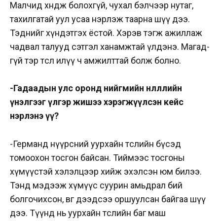
Малчид хөндөж болохгүй, чухал бэлчээр нутаг,
тахилгатай уул усаа нэрлэж таарна шүү дээ.
Тэднийг хүндэтгэх ёстой. Хэрэв тэгж ажиллаж
чадвал талууд сэтгэл ханамжтай үлдэнэ. Магад­
гүй тэр төсөл илүү ч амжилттай болж болно.
-Гадаадын улс оронд нийг­мийн нөлөөллийн
үнэлгээг үлгэр жишээ хэрэгжүүлсэн кейс
нэрлэ
нэ үү
?
-Германд нүүрсний уурхайн төслийн бүсэд
томоохон тосгон байсан. Тиймээс тосгоны
хүмүүс­тэй хэлэлцээр хийж эхэлсэн юм билээ.
Тэнд мэдээж хүмүүс суурин амьдрал бий
болгочихсон, өвөг дээдсээ оршуулсан байгаа шүү
дээ. Түүнд нь уурхайн төслийн баг маш