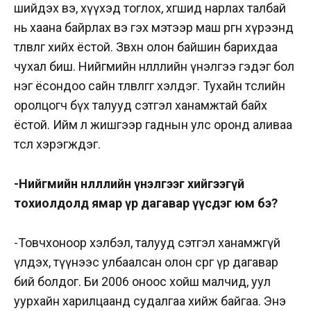
шийдэх вэ, хүүхэд тоглох, хөгшид нарлах талбай
нь хаана байрлах вэ гэх мэтээр маш өргөн хүрээнд
төлөвлөгөө хийх ёстой. Зөвхөн олон байшин барихдаа
чухал биш. Нийгмийн нөлөөллийн үнэлгээ гэдэг бол
нэг ёсондоо сайн төлөвлөгөөг хэлдэг. Тухайн төслийн
оролцогч бүх талууд сэтгэл ханамжтай байх
ёстой. Ийм л жишгээр гаднын улс оронд аливаа
төсөл хэрэгждэг.
-Нийгмийн нөлөөллийн үнэлгээг хийгээгүй
тохиолдолд ямар үр дагавар үүсдэг юм бэ?
-Товчхоноор хэлбэл, талууд сэтгэл ханамжгүй
үлдэх, түүнээс улбаалсан олон сөрөг үр дагавар
бий болдог. Би 2006 оноос хойш малчид, уул
уурхайн харилцаанд судалгаа хийж байгаа. Энэ