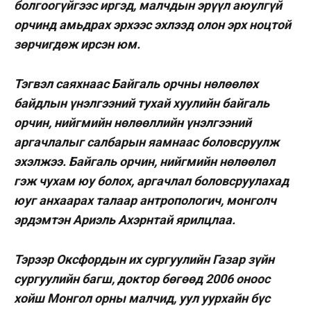
болгоогүйгээс иргэд, малчдын эрүүл аюулгүй
орчинд амьдрах эрхээс эхлээд олон эрх ноцтой
зөрчигдөж ирсэн юм.
Тэгвэл саяхнаас Байгаль орчны нөлөөлөх
байдлын үнэл­гээний тухай хуулийн байгаль
орчин, нийгмийн нөлөөллийн үнэлгээний
аргачлалыг салбарын яамнаас боловсруулж
эхэлжээ. Байгаль орчин, нийгмийн нөлөөлөл
гэж чухам юу болох, аргачлал боловсруулахад
юуг анхаарах талаар антропологич, монголч
эрдэмтэн Ариэль Ахэрнтай ярилцлаа.
Тэрээр Оксфордын их сур­гуулийн Газар зүйн
сургуулийн багш, доктор бөгөөд 2006 оноос
хойш Монгол орны малчид, уул уурхайн бүс