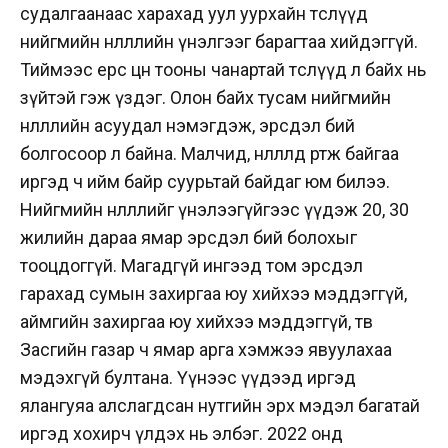
судалгаанаас харахад уул уурхайн төслүүд
нийгмийн нөлөөллийн үнэлгээг барагтаа хийдэггүй.
Тиймээс ерөөсөө цөөн тооны чанартай төслүүд л байх нь
зүйтэй гэж үздэг. Олон байх тусам нийгмийн
нөлөөллийн асуудал нэмэгдэж, эрсдэл бий
болгосоор л байна. Малчид, нөлөөлөлд өртөж байгаа
иргэд ч ийм байр суурьтай байдаг юм билээ.
Нийгмийн нөлөөллийг үнэлээгүйгээс үүдэж 20, 30
жилийн дараа ямар эрсдэл бий болохыг
тооцдоггүй. Магадгүй ингээд том эрсдэл
гарахад сумын захиргаа юу хийхээ мэддэггүй,
аймгийн захиргаа юу хийхээ мэддэггүй, төв
Засгийн газар ч ямар арга хэмжээ явуулахаа
мэдэхгүй бултана. Үүнээс үүдээд иргэд
ялангуяа алслагдсан нутгийн эрх мэдэл багатай
иргэд хохирч үлдэх нь элбэг. 2022 онд