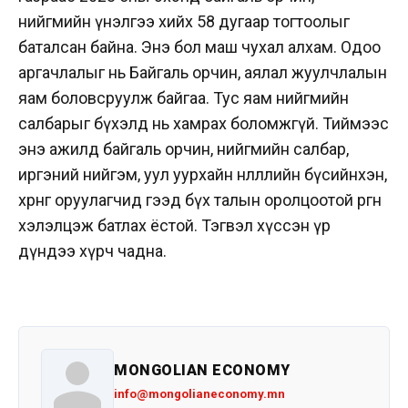
нийгмийн үнэлгээ хийх 58 дугаар тогтоолыг
баталсан байна. Энэ бол маш чухал алхам. Одоо
аргачлалыг нь Байгаль орчин, аялал жуулчлалын
яам боловсруулж байгаа. Тус яам нийгмийн
салбарыг бүхэлд нь хамрах боломжгүй. Тиймээс
энэ ажилд байгаль орчин, нийгмийн салбар,
иргэний нийгэм, уул уурхайн нөлөөллийн бүсийнхэн,
хөрөнгө оруулагчид гээд бүх талын оролцоотой өргөн
хэлэлцэж батлах ёстой. Тэгвэл хүссэн үр
дүндээ хүрч чадна.
MONGOLIAN ECONOMY
info@mongolianeconomy.mn