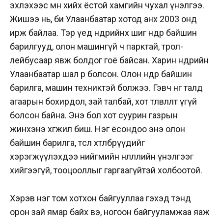
эхлэхээс өмнө хийх ёстой хамгийн чухал үнэлгээ.
Жишээ нь, би Улаанбаатар хо­тод анх 2003 онд
ирж бай­лаа. Тэр үед өнөөдрийнх шиг өндөр байшин
барилгууд, олон машингүй ч парктай, трол­
лейбусаар явж болдог гоё байсан. Харин өнөөдрийн
Улаан­баатар шал өөр болсон. Олон өндөр байшин
барилга, машин техниктэй болжээ. Гэвч нөгөө талд
агаарын бохирдол, зай талбай, хот төлөвлөлт үгүй
болсон байна. Энэ бол хот суурин газрын
жинхэнэ хөгжил биш. Нэг ёсондоо энэ олон
байшин барилга, төсөл хөтөлбөрүүдийг
хэрэгжүүлэхдээ нийгмийн нө­лөөл­лийн үнэлгээг
хий­гээгүй, тоо­цооллыг гаргаагүйтэй холбоотой.
Хэрэв нэг том хотхон бай­гууллаа гэхэд тэнд
орон зай ямар байх вэ, ногоон байгууламжаа яаж