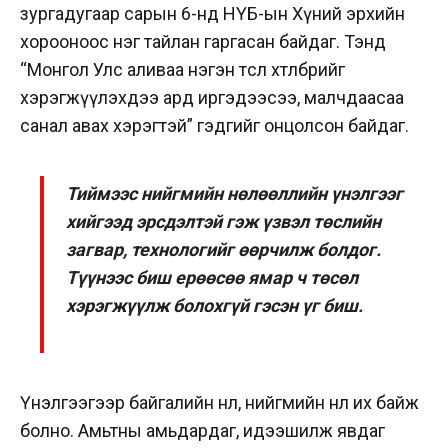
зургадугаар сарын 6-нд НҮБ-ын Хүний эрхийн
хорооноос нэг тайлан гаргасан байдаг. Тэнд
“Монгол Улс аливаа нэгэн төсөл хөтөлбөрийг
хэрэгжүүлэхдээ ард иргэдээсээ, малчдаасаа
санал авах хэрэгтэй” гэдгийг онцолсон байдаг.
Тиймээс нийгмийн нөлөөл­лийн үнэлгээг
хийгээд эрсдэлтэй гэж үзвэл төслийн
загвар, тех­нологийг өөрчилж болдог.
Түү­нээс биш ерөөсөө ямар ч төсөл
хэрэгжүүлж болохгүй гэсэн үг биш.
Үнэлгээгээр байгалийн нөлөө, нийгмийн нөлөө их байж
болно. Амьтны амьдардаг, идээ­шилж явдаг