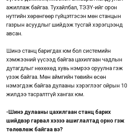
ажиллаж байгаа. Тухайлбал, ТЭЗҮ-ийг орон
нутгийн хөрөнгөөр гүйцэтгэсэн мөн станцын
газрын асуудлыг шийдэж тусгай хэрэгцээнд
авсан.
Шинэ станц баригдах юм бол системийн
хэмжээний үүсээд байгаа цахилгаан чадлын
дутагдлыг нөхөхөд хувь нэмрээ оруулна гэж
үзэж байгаа. Мөн аймгийн төвийн өсөн
нэмэгдэж байгаа дулааны хэрэглээг ойрын 10
жилдээ тасралтгүй хангах юм.
-Шинэ дулааны цахилгаан станц барих
шийдвэр гарвал хэзээ ашиглалтад орно гэж
төлөвлөж байгаа вэ?