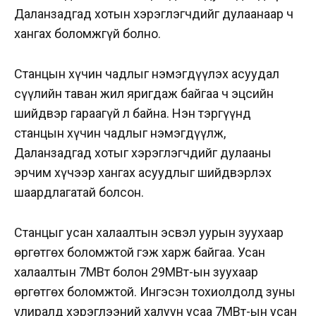
Даланзадгад хотын хэрэглэгчдийг дулаанаар ч
хангах боломжгүй болно.
Станцын хүчин чадлыг нэмэгдүүлэх асуудал
сүүлийн таван жил яригдаж байгаа ч эцсийн
шийдвэр гараагүй л байна. Нэн тэргүүнд
станцын хүчин чадлыг нэмэгдүүлж,
Даланзадгад хотыг хэрэглэгчдийг дулааны
эрчим хүчээр хангах асуудлыг шийдвэрлэх
шаардлагатай болсон.
Станцыг усан халаалтын эсвэл уурын зуухаар
өргөтгөх боломжтой гэж харж байгаа. Усан
халаалтын 7МВт болон 29МВт-ын зуухаар
өргөтгөх боломжтой. Ингэсэн тохиолдолд зуны
улиралд хэрэглээний халуун усаа 7МВт-ын усан