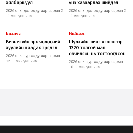
хялбаршуул
үнэ хазаарлах шийдэл
2026 оны долоодугаар сарын 2
2026 оны долоодугаар сарын 2
·
1 мин
уншина
·
1 мин
уншина
Бизнес
Нийгэм
Бизнесийн эрх чөлөөний
Шүлхийн шинэ хэвшлээр
хуулийн цаадах эрсдэл
1320 толгой мал
өвчилсөн нь тогтоогдсон
2026 оны зургаадугаар сарын
12
·
1 мин
уншина
2026 оны зургаадугаар сарын
10
·
1 мин
уншина