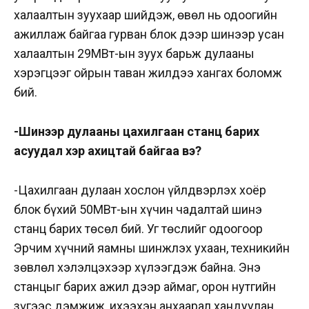
халаалтын зуухаар шийдэж, өвөл нь одоогийн
ажиллаж байгаа гурван блок дээр шинээр усан
халаалтын 29МВт-ын зуух барьж дулааны
хэрэгцээг ойрын таван жилдээ хангах боломж
бий.
-Шинээр дулааны цахилгаан станц барих
асуудал хэр ахицтай байгаа вэ?
-Цахилгаан дулаан хослон үйлдвэрлэх хоёр
блок бүхий 50МВт-ын хүчин чадалтай шинэ
станц барих төсөл бий. Уг төслийг одоогоор
Эрчим хүчний яамны шинжлэх ухаан, техникийн
зөвлөл хэлэлцэхээр хүлээгдэж байна. Энэ
станцыг барих ажил дээр
аймаг, орон нутгийн
зүгээс дэмжиж, ихээхэн анхаарал хандуулан