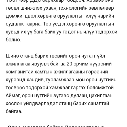
төсөл шинжлэх ухаан, технологийн зөвлөлөөр
дэмжигдвэл хөрөнгө оруулалтыг илүү нарийн
судалж таарна. Тэр үед л хөрөнгө оруулалтын
хувьд их үү бага байх уу гэдэг нь илүү тодорхой
болно.
Шинэ станц барих төсвийг орон нутагт үйл
ажиллагаа явуулж байгаа 20 орчим нүүрсний
компанитай хамтын ажиллагааны гэрээний
хүрээнд хандив, тусламжаар мөн орон нутгийн
төсвөөс тодорхой хэмжээг гаргах боломжтой.
Аймаг, орон нутгийн зүгээс дулаан, цахилгаан
хослон үйлдвэрлэдэг станц барих саналтай
байгаа.