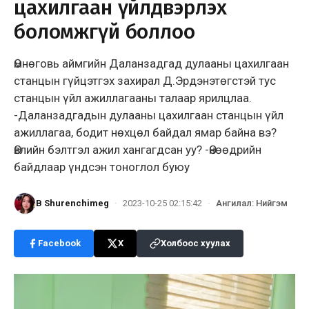
цахилгаан үйлдвэрлэх
боломжгүй боллоо
Өмнөговь аймгийн Даланзадгад дулааны цахилгаан
станцын гүйцэтгэх захирал Д.Эрдэнэтөгстэй тус
станцын үйл ажиллагааны талаар ярилцлаа.
-Даланзадгадын дулааны цахилгаан станцын үйл
ажиллагаа, бодит нөхцөл байдал ямар байна вэ?
Өвлийн бэлтгэл ажил хангагдсан уу? -Өнөөдрийн
байдлаар үндсэн тоноглол буюу
B Shurenchimeg
·
2023-10-25 02:15:42
·
Ангилал
:
Нийгэм
Facebook
X
Холбоос хуулах