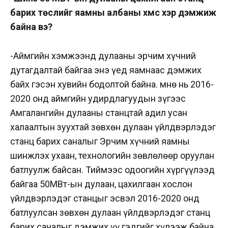
барих төслийг яамны албаны хүмүүс хэр дэмжиж
байна вэ?
-Аймгийн хэмжээнд дулааны эрчим хүчний
дутагдалтай байгаа энэ үед яамнаас дэмжих
байх гэсэн хувийн бодолтой байна. Өмнө нь 2016-
2020 онд аймгийн удирдлагуудын зүгээс
Амгалангийн дулааны станцтай адил усан
халаалтын зуухтай зөвхөн дулаан үйлдвэрлэдэг
станц барих саналыг Эрчим хүчний яамны
шинжлэх ухаан, технологийн зөвлөлөөр оруулан
батлуулж байсан. Тиймээс одоогийн хүргүүлээд
байгаа 50МВт-ын дулаан, цахилгаан хослон
үйлдвэрлэдэг станцыг эсвэл 2016-2020 онд
батлуулсан зөвхөн дулаан үйлдвэрлэдэг станц
барих саналыг дэмжих үү гэдгийг хүлээж байна.