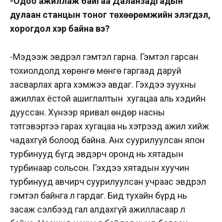
-Одоо ажиллаж байгаа Даланзадгадын
дулаан станцын тоног төхөөрөмжийн элэгдэл,
хорогдол хэр байна вэ?
-Мэдээж эвдрэл гэмтэл гарна. Гэмтэл гарсан
тохиолдолд хөрөнгө мөнгө гаргаад даруй
засварлах арга хэмжээ авдаг. Гэхдээ зуухны
ажиллах ёстой ашиглалтын хугацаа аль хэдийн
дууссан. Хүнээр яривал өндөр насны
тэтгэвэртээ гарах хугацаа нь хэтрээд ажил хийж
чадахгүй болоод байна. Анх суурилуулсан япон
турбинууд бүгд эвдэрч оронд нь хятадын
турбинаар сольсон. Гэхдээ хятадын хуучин
турбинууд авчирч суурилуулсан учраас эвдрэл
гэмтэл байнга л гардаг. Бид тухайн бүрд нь
засаж сэлбээд гал алдахгүй ажилласаар л