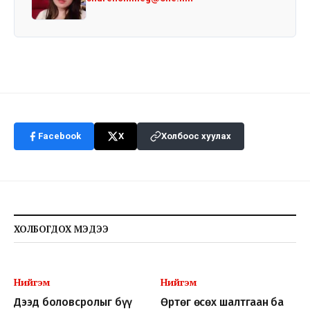
Facebook
X
Холбоос хуулах
ХОЛБОГДОХ МЭДЭЭ
Нийгэм
Нийгэм
Дээд боловсролыг бүү
Өртөг өсөх шалтгаан ба