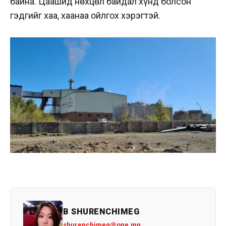
байна. Цаашид нөхцөл байдал хүнд болсон
гэдгийг хаа, хаанаа ойлгох хэрэгтэй.
B SHURENCHIMEG
shurenchimeg@one.mn