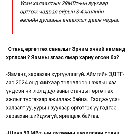
Усан халаалтын 29МВт-ын зуухаар
өртгөж чадвал ойрын 3-4 жилийн
өвлийн дулааны ачааллыг дааж чадна.
-Станц өргөтгөх саналыг Эрчим хүчний яаманд
хүргүүлсэн үү? Яамны зүгээс ямар хариу өгсөн бэ?
-Яаманд хараахан хүргүүлээгүй. Аймгийн ЗДТГ-
аас 2024 онд хийхээр төлөвлөсөн ажлынхаа
үндсэн чиглэлд дулааны станцыг өргөтгөх
ажлыг тусгахаар ажиллаж байна. Гэхдээ усан
халаалт уу, уурын зуухаар өргөтгөх үү гэдгээ
хараахан шийдээгүй, ярилцаж байгаа.
-Шинэ 50 МВт-ын дулааны цахилгаан станц