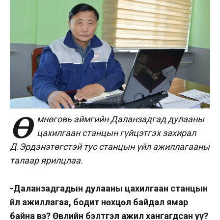
Ө
мнөговь аймгийн Даланзадгад дулааны
цахилгаан станцын гүйцэтгэх захирал
Д.Эрдэнэтөгстэй тус станцын үйл ажиллагааны
талаар ярилцлаа.
-Даланзадгадын дулааны цахилгаан станцын
үйл ажиллагаа, бодит нөхцөл байдал ямар
байна вэ? Өвлийн бэлтгэл ажил хангагдсан уу?