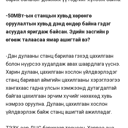
-50МВт-ын станцын хувьд хөрөнгө
оруулалтын хувьд дэндүү өндөр байна гэдэг
асуудал яригдаж байсан. Эдийн засгийн үр
өгөөж талаасаа ямар ашигтай вэ?
-Дан дулааны станц барилаа гэхэд цахилгаан
болон нүүрсээ худалдаж авах шаардлага үүснэ.
Харин дулаан, цахилгаан хослон үйлдвэрлэдэг
станц баривал аймгийн цахилгааны хэрэглээгээ
хангахаас гадна улсын хэмжээнд дутагдалтай
байгаа цахилгаан эрчим хүчийг нөхөхөд хувь
нэмрээ оруулна. Дулаан, цахилгаан хослон
үйлдвэрлэж байж станц ашигтай ажилладаг.
ТЭЗҮ-ээр ДЦС
барихаар тооцсон. Хэрвээ энэ