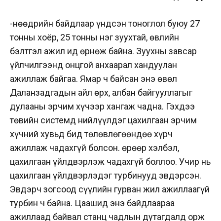
-Өнөөдрийн байдлаар үндсэн тоноглол буюу 27
тонны хоёр, 25 тонны нэг зуухтай, өвлийн
бэлтгэл ажил ид өрнөж байна. Зуухны завсар
үйлчилгээнд онцгой анхаарал хандуулан
ажиллаж байгаа. Ямар ч байсан энэ өвөл
Даланзадгадын айл өрх, албан байгууллагыг
дулааны эрчим хүчээр хангаж чадна. Гэхдээ
төвийн системд нийлүүлдэг цахилгаан эрчим
хүчний
хувьд бид төлөвлөгөөндөө хүрч
ажиллаж чадахгүй болсон. Өөрөөр хэлбэл,
цахилгаан үйлдвэрлэж чадахгүй боллоо. Учир нь
цахилгаан үйлдвэрлэдэг турбинууд эвдэрсэн.
Эвдэрч зогсоод сүүлийн гурван жил ажиллаагүй
турбин ч байна. Цаашид энэ байдлаараа
ажиллаад байвал станц чадлын дутагдалд орж