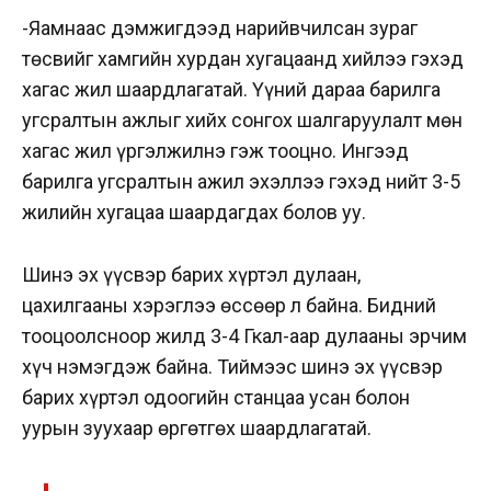
-Яамнаас дэмжигдээд нарийвчилсан зураг
төсвийг хамгийн хурдан хугацаанд хийлээ гэхэд
хагас жил шаардлагатай. Үүний дараа барилга
угсралтын ажлыг хийх сонгох шалгаруулалт мөн
хагас жил үргэлжилнэ гэж тооцно. Ингээд
барилга угсралтын ажил эхэллээ гэхэд нийт 3-5
жилийн хугацаа шаардагдах болов уу.
Шинэ эх үүсвэр барих хүртэл дулаан,
цахилгааны хэрэглээ өссөөр л байна. Бидний
тооцоолсноор жилд 3-4
Гкал-аар
дулааны эрчим
хүч нэмэгдэж байна. Тиймээс шинэ эх үүсвэр
барих хүртэл одоогийн станцаа усан болон
уурын зуухаар өргөтгөх шаардлагатай.