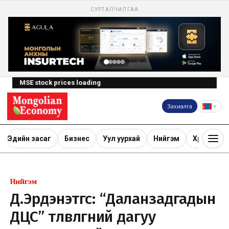
СУРТАЛЧИЛГАА
MSE stock prices loading
Захиалга
Эдийн засаг
Бизнес
Уул уурхай
Нийгэм
Хөрөнгө ору
Нийгэм
Д.Эрдэнэтөгс: “Даланзадгадын
ДЦС” төлөвлөгөөний дагуу