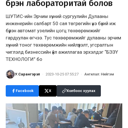
бүрэн лабораторитай болов
ШУТИС-ийн Эрчим хүчний сургуулийн Дулааны
инженерийн салбарт 50 сая төгрөгийн үнэ бүхий иж
бүрэн автомат узелийн цогц төхөөрөмжийг
гардуулан өгчээ. Тус төхөөрөмжийг дулааны эрчим
хүчний тоног төхөөрөмжийн нийлүүлэлт, угсралтын
чиглэлд бизнессийн үйл ажиллагаа эрхэлдэг “БЭЗҮ
ТЕХНОЛОГИ” бо
У.Сарангэрэл
·
2023-10-25 07:55:27
·
Ангилал
:
Нийгэм
Facebook
X
Холбоос хуулах