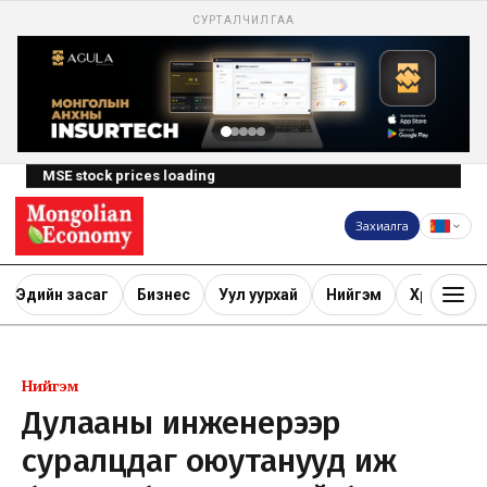
СУРТАЛЧИЛГАА
MSE stock prices loading
Захиалга
Эдийн засаг
Бизнес
Уул уурхай
Нийгэм
Хөрөнгө ору
Нийгэм
Дулааны инженерээр
суралцдаг оюутанууд иж