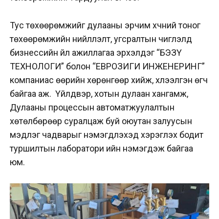
Тус төхөөрөмжийг дулааны эрчим хүчний тоног
төхөөрөмжийн нийлүүлэлт, угсралтын чиглэлд
бизнессийн үйл ажиллагаа эрхэлдэг “БЭЗҮ
ТЕХНОЛОГИ” болон “ЕВРОЗИГИ ИНЖЕНЕРИНГ”
компаниас өөрийн хөрөнгөөр хийж, хүлээлгэн өгч
байгаа аж. Үйлдвэр, хотын дулаан хангамж,
Дулааны процессын автоматжуулалтын
хөтөлбөрөөр суралцаж буй оюутан залуусын
мэдлэг чадварыг нэмэгдүүлэхэд хэрэглэх бодит
туршилтын лаборатори ийн нэмэгдэж байгаа
юм.