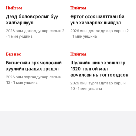
Нийгэм
Нийгэм
Дээд боловсролыг бүү
Өртөг өсөх шалтгаан ба
хялбаршуул
үнэ хазаарлах шийдэл
2026 оны долоодугаар сарын 2
2026 оны долоодугаар сарын 2
·
1 мин
уншина
·
1 мин
уншина
Бизнес
Нийгэм
Бизнесийн эрх чөлөөний
Шүлхийн шинэ хэвшлээр
хуулийн цаадах эрсдэл
1320 толгой мал
өвчилсөн нь тогтоогдсон
2026 оны зургаадугаар сарын
12
·
1 мин
уншина
2026 оны зургаадугаар сарын
10
·
1 мин
уншина