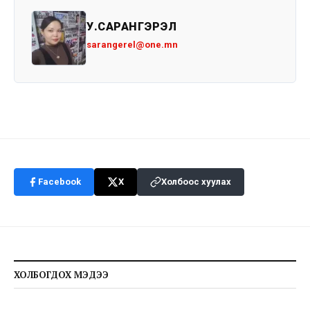
У.САРАНГЭРЭЛ
sarangerel@one.mn
Facebook
X
Холбоос хуулах
ХОЛБОГДОХ МЭДЭЭ