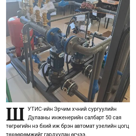
Ш
УТИС-ийн Эрчим хүчний сургуулийн
Дулааны инженерийн салбарт 50 сая
төгрөгийн үнэ бүхий иж бүрэн автомат узелийн цогц
төхөөрөмжийг гардуулан өгчээ.