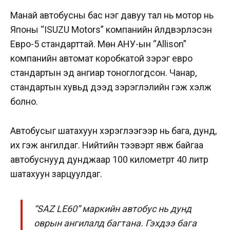
Манай автобусны бас нэг давуу тал нь мотор нь
Японы “ISUZU Motors” компанийн үйлдвэрлэсэн
Евро-5 стандарттай. Мөн АНУ-ын “Allison”
компанийн автомат коробкатой зэрэг евро
стандартын эд ангиар тоноглогдсон. Чанар,
стандартын хувьд дээд зэрэглэлийн гэж хэлж
болно.
Автобусыг шатахуун хэрэглээгээр нь бага, дунд,
их гэж ангилдаг. Нийтийн тээвэрт явж байгаа
автобуснууд дунджаар 100 километрт 40 литр
шатахуун зарцуулдаг.
“SAZ LE60” маркийн автобус нь дунд
оврын ангилалд багтана. Гэхдээ бага