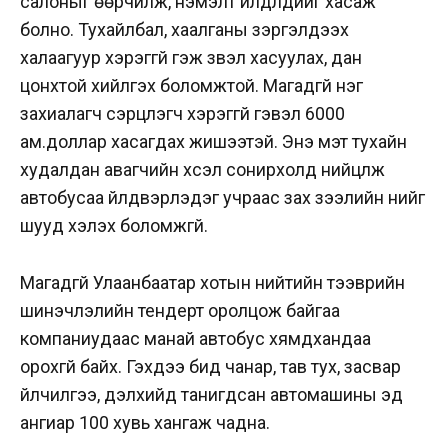
салоныг өөрчилж, нэмэлт үйлдлүүдийг хасаж
болно. Тухайлбал, хаалганы зэргэлдээх
халаагуур хэрэггүй гэж үзвэл хасуулах, дан
цонхтой хийлгэх боломжтой. Магадгүй нэг
захиалагч сэрүүцүүлэгч хэрэггүй гэвэл 6000
ам.доллар хасагдах жишээтэй. Энэ мэт тухайн
худалдан авагчийн хүсэл сонирхолд нийцүүлж
автобусаа үйлдвэрлэдэг учраас зах зээлийн үнийг
шууд хэлэх боломжгүй.
Магадгүй Улаанбаатар хотын нийтийн тээврийн
шинэчлэлийн тендерт оролцож байгаа
компаниудаас манай автобус хямдхандаа
орохгүй байх. Гэхдээ бид чанар, тав тух, засвар
үйлчилгээ, дэлхийд танигдсан автомашины эд
ангиар 100 хувь хангаж чадна.