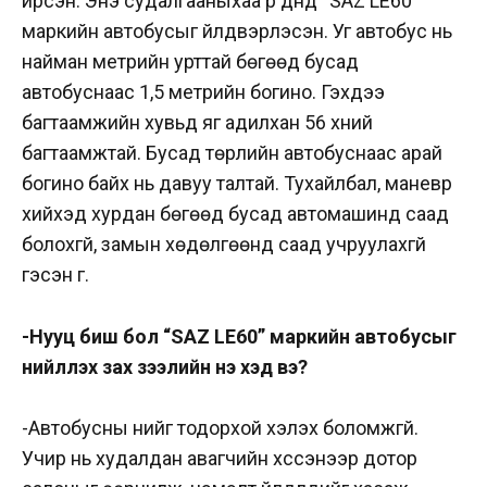
ирсэн. Энэ судалгааныхаа үр дүнд “SAZ LE60”
маркийн автобусыг үйлдвэрлэсэн. Уг автобус нь
найман метрийн урттай бөгөөд бусад
автобуснаас 1,5 метрийн богино. Гэхдээ
багтаамжийн хувьд яг адилхан 56 хүний
багтаамжтай. Бусад төрлийн автобуснаас арай
богино байх нь давуу талтай. Тухайлбал, маневр
хийхэд хурдан бөгөөд бусад автомашинд саад
болохгүй, замын хөдөлгөөнд саад учруулахгүй
гэсэн үг.
-Нууц биш бол “SAZ LE60” маркийн автобусыг
нийлүүлэх зах зээлийн үнэ хэд вэ?
-Автобусны үнийг тодорхой хэлэх боломжгүй.
Учир нь худалдан авагчийн хүссэнээр дотор