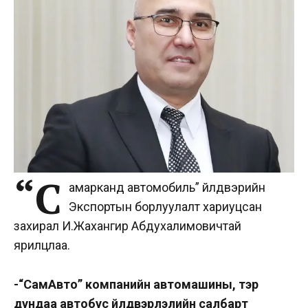
“С
амарканд автомобиль” үйлдвэрийн
Экспортын борлуулалт хариуцсан
захирал И.Жахангир Абдухалимовичтай
ярилцлаа.
-“СамАвто” компанийн автомашины, тэр
дундаа автобус үйлдвэрлэлийн салбарт