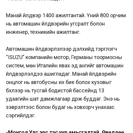
Манай үйлдвэр 1400 ажилтантай. Үүний 800 орчим
нь автомашин үйлдвэрийн угсралт болон
инженер, техникийн ажилтанг.
Автомашин үйлдвэрлэлээр дэлхийд тэргүүлэгч
“ISUZU” компанийн мотор, Германы тоормосны
систем, мөн Италийн явах эд ангийг автомашин
үйлдвэрлэлдээ ашигладаг. Манай үйлдвэрийн
онцлог нь автобусны их бие болох кузовыг
бүхлээр нь тусгай бодистой бассейнд 13
удаагийн шат дамжлагаар дүрж буддаг. Энэ нь
зэврэлтээс болон будаг нь ховхорч унахаас
сэргийлдэг.
-Монгол Улс эрс тэс уур амьсгалтай. Өвөлдөө