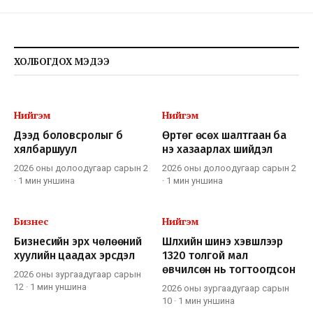
ХОЛБОГДОХ МЭДЭЭ
Нийгэм
Нийгэм
Дээд боловсролыг бүү
Өртөг өсөх шалтгаан ба
хялбаршуул
үнэ хазаарлах шийдэл
2026 оны долоодугаар сарын 2
2026 оны долоодугаар сарын 2
·
1 мин
уншина
·
1 мин
уншина
Бизнес
Нийгэм
Бизнесийн эрх чөлөөний
Шүлхийн шинэ хэвшлээр
хуулийн цаадах эрсдэл
1320 толгой мал
өвчилсөн нь тогтоогдсон
2026 оны зургаадугаар сарын
12
·
1 мин
уншина
2026 оны зургаадугаар сарын
10
·
1 мин
уншина