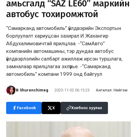
амьсгалд “SAZ LE60” маркийн
автобус тохиромжтой
“Самарканд автомобиль” үйлдвэрийн Экспортын
борлуулалт хариуцсан захирал И.Жахангир
Абдухалимовичтай ярилцлаа. -“СамАвто”
компанийн автомашины, тэр дундаа автобус
үйлдвэрлэлийн салбарт ажиллаж ирсэн туршлага,
замналаар ярилцлагаа эхлүүлье. -“Самарканд
автомобиль” компани 1999 онд байгуул
B Shurenchimeg
·
2023-11-02 06:15:23
·
Ангилал
:
Нийгэм
Facebook
X
Холбоос хуулах