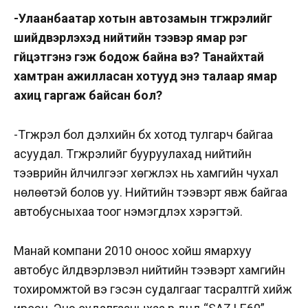
-Улаанбаатар хотын автозамын түгжрэлийг
шийдвэрлэхэд нийтийн тээвэр ямар үүрэг
гүйцэтгэнэ гэж бодож байна вэ? Танайхтай
хамтран ажилласан хотууд энэ талаар ямар
ахиц гаргаж байсан бол?
-Түгжрэл бол дэлхийн бүх хотод тулгарч байгаа
асуудал. Түгжрэлийг бууруулахад нийтийн
тээврийн үйлчилгээг хөгжүүлэх нь хамгийн чухал
нөлөөтэй болов уу. Нийтийн тээвэрт явж байгаа
автобусныхаа тоог нэмэгдүүлэх хэрэгтэй.
Манай компани 2010 оноос хойш ямархуу
автобус үйлдвэрлэвэл нийтийн тээвэрт хамгийн
тохиромжтой вэ гэсэн судалгааг тасралтгүй хийж