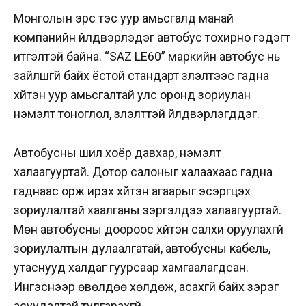
Монголын эрс тэс уур амьсгалд манай
компанийн үйлдвэрлэдэг автобус тохирно гэдэгт
итгэлтэй байна. “SAZ LE60” маркийн автобус нь
зайлшгүй байх ёстой стандарт үзүүлэлтээс гадна
хүйтэн уур амьсгалтай улс оронд зориулан
нэмэлт тоноглол, үзүүлэлттэй үйлдвэрлэгддэг.
Автобусны шил хоёр давхар, нэмэлт
халаагууртай. Дотор салоныг халаахаас гадна
гаднаас орж ирэх хүйтэн агаарыг эсэргүүцэх
зориулалтай хаалганы зэргэлдээ халаагууртай.
Мөн автобусны доороос хүйтэн салхи оруулахгүй
зориулалтын дулаалгатай, автобусны кабель,
утаснууд халдаг гуурсаар хамгаалагдсан.
Ингэснээр өвөлдөө хөлдөж, асахгүй байх зэрэг
асуудалтай тулгарахгүй.