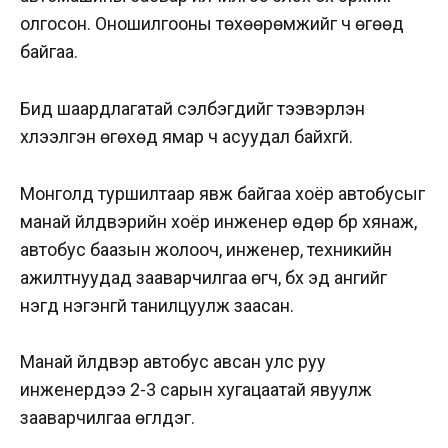
олгосон. Оношилгооны төхөөрөмжийг ч өгөөд
байгаа.
Бид шаардлагатай сэлбэгүүдийг тээвэрлэн
хүлээлгэн өгөхөд ямар ч асуудал байхгүй.
Монголд туршилтаар явж байгаа хоёр автобусыг
манай үйлдвэрийн хоёр инженер өдөр бүр хянаж,
автобус баазын жолооч, инженер, техникийн
ажилтнуудад зааварчилгаа өгч, бүх эд ангийг
нэгд нэгэнгүй танилцуулж заасан.
Манай үйлдвэр автобус авсан улс руу
инженерүүдээ 2-3 сарын хугацаатай явуулж
зааварчилгаа өгүүлдэг.