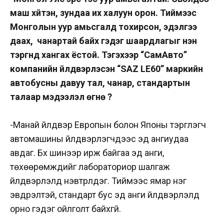
маш хүйтэн, зундаа их халуун орон. Тиймээс
Монголын уур амьсгалд тохирсон, эдэлгээ
даах, чанартай байх гэдэг шаардлагыг нэн
тэргүүнд хангах ёстой. Тэгэхээр “СамАвто”
компанийн үйлдвэрлэсэн “SAZ LE60” маркийн
автобусны давуу тал, чанар, стандартын
талаар мэдээлэл өгнө үү?
-Манай үйлдвэр Европын болон Японы тэргүүлэгч
автомашины үйлдвэрлэгчдээс эд ангиудаа
авдаг. Бүх шинээр ирж байгаа эд анги,
төхөөрөмжүүдийг лабораториор шалгаж
үйлдвэрлэлд нэвтрүүлдэг. Тиймээс ямар нэг
эвдрэлтэй, стандарт бус эд анги үйлдвэрлэлд
орно гэдэг ойлголт байхгүй.