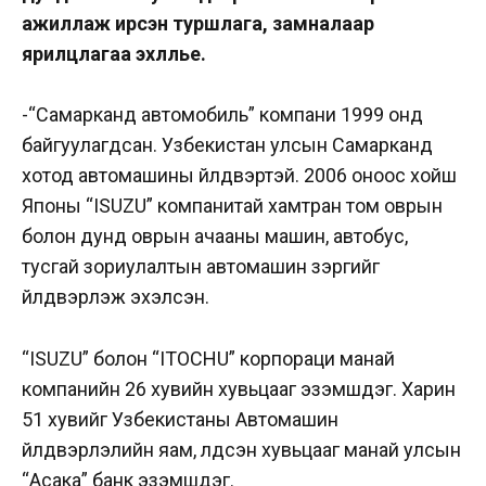
ажиллаж ирсэн туршлага, замналаар
ярилцлагаа эхлүүлье.
-“Самарканд автомобиль” компани 1999 онд
байгуулагдсан. Узбекистан улсын Самарканд
хотод автомашины үйлдвэртэй. 2006 оноос хойш
Японы “ISUZU” компанитай хамтран том оврын
болон дунд оврын ачааны машин, автобус,
тусгай зориулалтын автомашин зэргийг
үйлдвэрлэж эхэлсэн.
“ISUZU” болон “ITOCHU” корпораци манай
компанийн 26 хувийн хувьцааг эзэмшдэг. Харин
51 хувийг Узбекистаны Автомашин
үйлдвэрлэлийн яам, үлдсэн хувьцааг манай улсын
“Асака” банк эзэмшдэг.