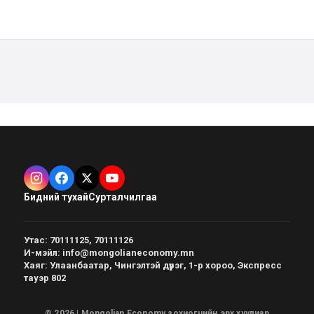
Бидний тухай
Сурталчилгаа
Утас
:
70111125, 70111126
И-мэйл
:
info@mongolianeconomy.mn
Хаяг
:
Улаанбаатар, Чингэлтэй дүүрэг, 1-р хороо, Экспресс
тауэр 802
© 2026 | Mongolian Economy зохиогчийн эрх хуулиар