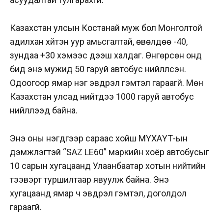
Казахстан улсын Костанай муж бол Монголтой
адилхан хүйтэн уур амьсгалтай, өвөлдөө -40,
зундаа +30 хэмээс дээш халдаг. Өнгөрсөн онд
бид энэ мужид 50 гаруй автобус нийлүүлсэн.
Одоогоор ямар нэг эвдрэл гэмтэл гараагүй. Мөн
Казахстан улсад нийтдээ 1000 гаруй автобус
нийлүүлээд байна.
Энэ оны нэгдүгээр сараас хойш МҮХАҮТ-ын
дэмжлэгтэй “SAZ LE60” маркийн хоёр автобусыг
10 сарын хугацаанд Улаанбаатар хотын нийтийн
тээвэрт туршилтаар явуулж байна. Энэ
хугацаанд ямар ч эвдрэл гэмтэл, доголдол
гараагүй.