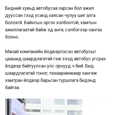
Бидний хувьд автобусаа зарсан бол ажил
дууссан гээд усанд хаясан чулуу шиг алга
болохгүй. Байнгын эргэх холбоотой, хамтын
ажиллагаатай байж эд анги, сэлбэгээр хангах
болно.
Манай компанийн үйлдвэрлэсэн автобусыг
цаашид шаардлагатай гэж үзээд автобус угсрах
үйлдвэр байгуулсан улс орнууд ч бий. Бид
шаардлагатай тоног, төхөөрөмжөөр хангаж
хамтран үйлдвэр барьсан туршлага бидэнд
байгаа.