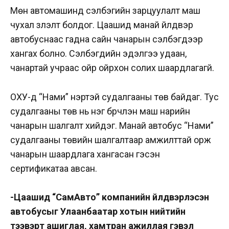
Мөн автомашинд сэлбэгийн зарцуулалт маш
чухал үзүүлэлт болдог. Цаашид манай үйлдвэр
автобуснаас гадна сайн чанарын сэлбэгүүдээр
хангах болно. Сэлбэгүүдийн эдэлгээ удаан,
чанартай учраас ойр ойрхон солих шаардлагагүй.
ОХУ-д “Нами” нэртэй судалгааны төв байдаг. Тус
судалгааны төв нь нэг бүрчлэн маш нарийн
чанарын шалгалт хийдэг. Манай автобус “Нами”
судалгааны төвийн шалгалтаар амжилттай орж
чанарын шаардлага хангасан гэсэн
сертификатаа авсан.
-Цаашид “СамАвто” компанийн үйлдвэрлэсэн
автобусыг Улаанбаатар хотын нийтийн
тээвэрт ашиглая, хамтран ажиллая гэвэл