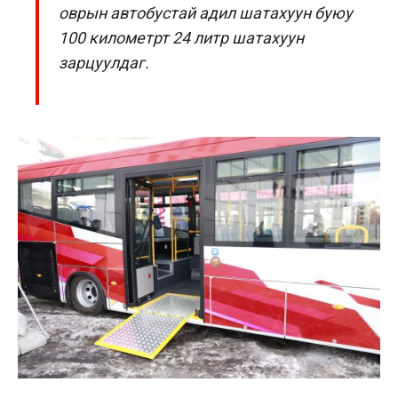
оврын автобустай адил шатахуун буюу
100 километрт 24 литр шатахуун
зарцуулдаг.