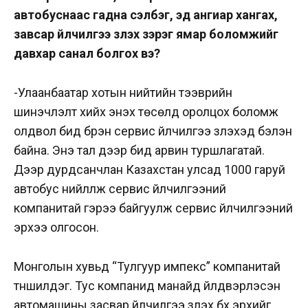
автобуснаас гадна сэлбэг, эд ангиар хангах,
завсар үйлчилгээ үзүүлэх зэрэг ямар боломжийг
давхар санал болгох вэ?
-Улаанбаатар хотын нийтийн тээврийн
шинэчлэлт хийх энэхүү төсөлд оролцох боломж
олдвол бид бүрэн сервис үйлчилгээ үзүүлэхэд бэлэн
байна. Энэ тал дээр бид арвин туршлагатай.
Дээр дурдсанчлан Казахстан улсад 1000 гаруй
автобус нийлүүлж сервис үйлчилгээний
компанитай гэрээ байгуулж сервис үйлчилгээний
эрхээ олгосон.
Монголын хувьд “Тулгуур импекс” компанитай
түншилдэг. Тус компанид манайд үйлдвэрлэсэн
автомашины засвар үйлчилгээ үзүүлэх бүх эрхийг