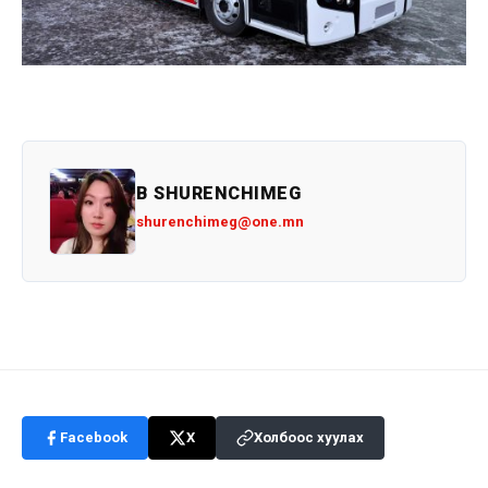
B SHURENCHIMEG
shurenchimeg@one.mn
Facebook
X
Холбоос хуулах