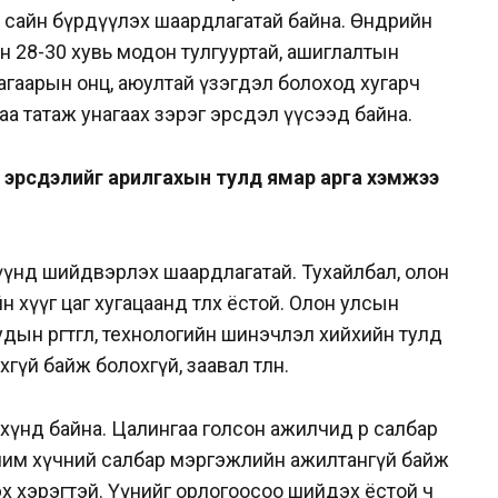
 сайн бүрдүүлэх шаардлагатай байна. Өнөөдрийн
 28-30 хувь модон тулгууртай, ашиглалтын
 агаарын онц, аюултай үзэгдэл болоход хугарч
аа татаж унагаах зэрэг эрсдэл үүсээд байна.
н эрсдэлийг арилгахын тулд ямар арга хэмжээ
үүнд шийдвэрлэх шаардлагатай. Тухайлбал, олон
 хүүг цаг хугацаанд төлөх ёстой. Олон улсын
дын өргөтгөл, технологийн шинэчлэл хийхийн тулд
өхгүй байж болохгүй, заавал төлнө.
хүнд байна. Цалингаа голсон ажилчид өөр салбар
чим хүчний салбар мэргэжлийн ажилтангүй байж
эх хэрэгтэй. Үүнийг орлогоосоо шийдэх ёстой ч