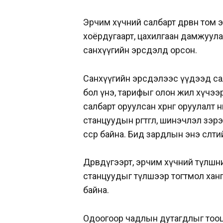
Эрчим хүчний салбарт дөрвөн том 
хоёрдугаарт, цахилгаан дамжуула
санхүүгийн эрсдэлд орсон.
Санхүүгийн эрсдэлээс үүдээд са
бол үнэ, тарифыг олон жил хүчээ
салбарт оруулсан хөрөнгө оруулалт
станцуудын өргөтгөл, шинэчлэл зэ
өссөөр байна. Бид зардлын энэ өсөл
Дөрөвдүгээрт, эрчим хүчний түлшн
станцуудыг түлшээр тогтмол ханга
байна.
Одоогоор чадлын дутагдлыг тооц