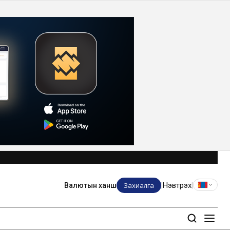
Захиалга
Нэвтрэх
Валютын ханш
|
|