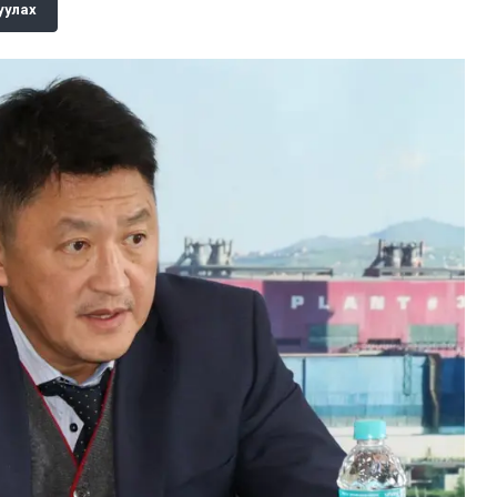
уулах