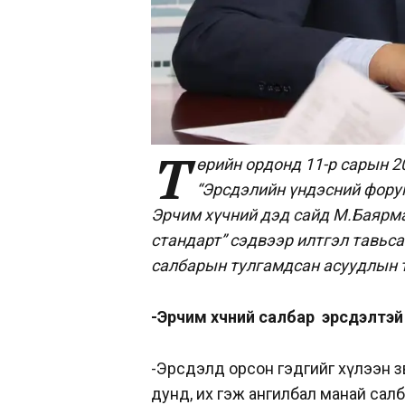
Т
өрийн ордонд 11-р сарын 2
“Эрсдэлийн үндэсний форум
Эрчим хүчний дэд сайд М.Баярма
стандарт” сэдвээр илтгэл тавьса
салбарын тулгамдсан асуудлын т
-Эрчим хүчний салбар эрсдэлтэй н
-Эрсдэлд орсон гэдгийг хүлээн зө
дунд, их гэж ангилбал манай сал