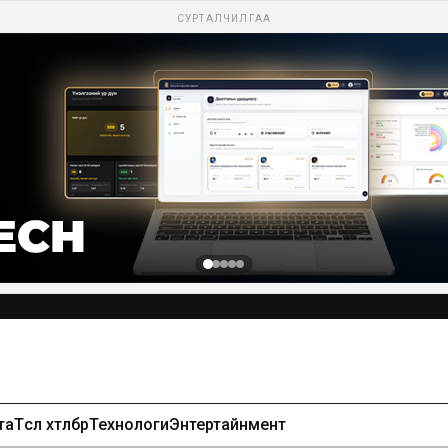
СУРТАЛЧИЛГАА
та
Төсөл хөтөлбөр
Технологи
Энтертайнмент