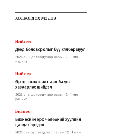
ХОЛБОГДОХ МЭДЭЭ
Нийгэм
Дээд боловсролыг бүү хялбаршуул
2026 оны долоодугаар сарын 2
·
1 мин
уншина
Нийгэм
Өртөг өсөх шалтгаан ба үнэ
хазаарлах шийдэл
2026 оны долоодугаар сарын 2
·
1 мин
уншина
Бизнес
Бизнесийн эрх чөлөөний хуулийн
цаадах эрсдэл
2026 оны зургаадугаар сарын 12
·
1 мин