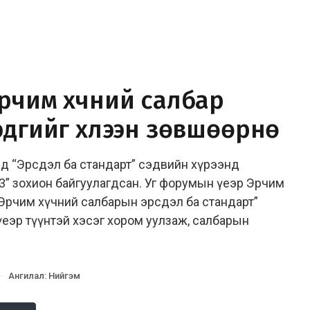
рчим хүчний салбар
эдгийг хүлээн зөвшөөрнө
нд “Эрсдэл ба стандарт” сэдвийн хүрээнд
” зохион байгуулагдсан. Уг форумын үеэр Эрчим
 Эрчим хүчний салбарын эрсдэл ба стандарт”
үеэр түүнтэй хэсэг хором уулзаж, салбарын
·
Ангилал
:
Нийгэм