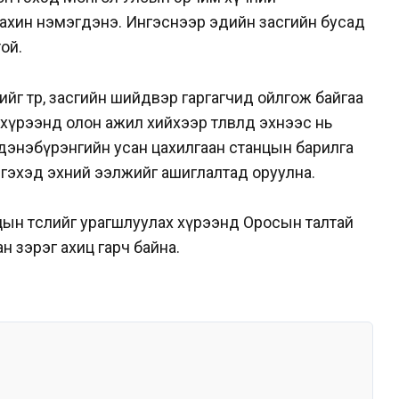
дахин нэмэгдэнэ. Ингэснээр эдийн засгийн бусад
ой.
йг төр, засгийн шийдвэр гаргагчид ойлгож байгаа
үрээнд олон ажил хийхээр төлөвлөөд эхнээс нь
дэнэбүрэнгийн усан цахилгаан станцын барилга
 гэхэд эхний ээлжийг ашиглалтад оруулна.
цын төслийг урагшлуулах хүрээнд Оросын талтай
н зэрэг ахиц гарч байна.