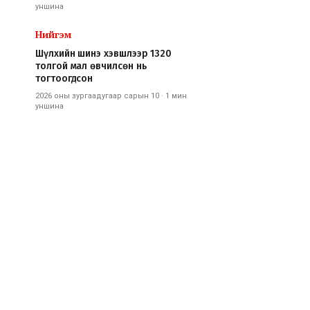
уншина
Нийгэм
Шүлхийн шинэ хэвшлээр 1320
толгой мал өвчилсөн нь
тогтоогдсон
2026 оны зургаадугаар сарын 10
·
1 мин
уншина