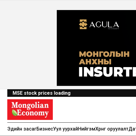
MSE stock prices loading
Эдийн засаг
Бизнес
Уул уурхай
Нийгэм
Хөрөнгө оруулалт
Да