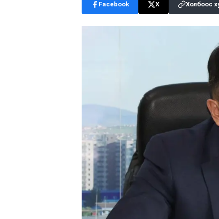
Facebook
X
Холбоос х