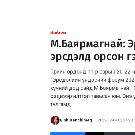
Нийгэм
М.Баярмагнай: Э
эрсдэлд орсон г
Төрийн ордонд 11-р сарын 20-22-
“Эрсдэлийн үндэсний форум 2023
хүчний дэд сайд М.Баярмагнай “
сэдвээр илтгэл тавьсан юм. Энэ 
тулгамд
B Shurenchimeg
·
2023-12-04 02:24:20