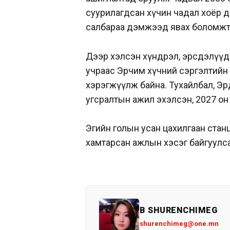
суурилагдсан хүчин чадал хоёр 
салбараа дэмжээд явах боломжт
Дээр хэлсэн хүндрэл, эрсдэлүүди
учраас Эрчим хүчний сэргэлтийн х
хэрэгжүүлж байна. Тухайлбал, Эр
угсралтын ажил эхэлсэн, 2027 он
Эгийн голын усан цахилгаан стан
хамтарсан ажлын хэсэг байгуулса
B SHURENCHIMEG
shurenchimeg@one.mn