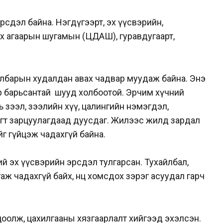
эрсдэл байна. Нэгдүгээрт, эх үүсвэрийн,
х агаарын шугамын (ЦДАШ), гуравдугаарт,
лбарын худалдан авах чадвар муудаж байна. Энэ
р барьсантай шууд холбоотой. Эрчим хүчний
 нь зээл, зээлийн хүү, цалингийн нэмэгдэл,
рэгт зарцуулагдаад дуусдаг. Жилээс жилд зардал
тийг гүйцэж чадахгүй байна.
ий эх үүсвэрийн эрсдэл тулгарсан. Тухайлбал,
ж чадахгүй байх, нөөц хомсдох зэрэг асуудал гарч
оолж, цахилгааны хязгаарлалт хийгээд эхэлсэн.