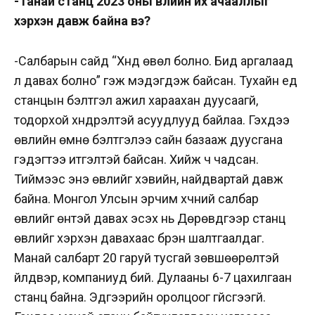
-Танай станц 2023 оны өвлийн их ачааллыг
хэрхэн давж байна вэ?
-Салбарын сайд “Хүнд өвөл болно. Бид аргалаад
л давах болно” гэж мэдэгдэж байсан. Тухайн үед
станцын бэлтгэл ажил хараахан дуусаагүй,
тодорхой хүндрэлтэй асуудлууд байлаа. Гэхдээ
өвлийн өмнө бэлтгэлээ сайн базааж дуусгана
гэдэгтээ итгэлтэй байсан. Хийж ч чадсан.
Тиймээс энэ өвлийг хэвийн, найдвартай давж
байна. Монгол Улсын эрчим хүчний салбар
өвлийг өнтэй давах эсэх нь Дөрөвдүгээр станц
өвлийг хэрхэн давахаас бүрэн шалтгаалдаг.
Манай салбарт 20 гаруй тусгай зөвшөөрөлтэй
үйлдвэр, компаниуд бий. Дулааны 6-7 цахилгаан
станц байна. Эдгээрийн оролцоог үгүйсгээгүй.