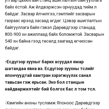
утгаар цахилгаан станц ашиглалтын байгууллага
байх ёстой. Аж үйлдвэржсэн орнуудад тийм л
байдаг. Засвар үйлчилгээ, гэмтлийг засварын
газраас ирээд засаад өгдөг. Цэвэр ашиглалтын
байгууллага байя гэвэл Дөрөвдүгээр станцад
800-900 хүн ажиллаад байх боломжтой. Засварын
540 хүн байна гээд төсөлд заагаад өгчихсөн
байдаг.
-Есдүгээр зуухыг барих асуудал ямар
шатандаа явна вэ. Есдүгээр зуухны төслийг
япончуудтай хамтран хэрэгжүүлэх санал
тавьсан гэж ярьсан. Энэ бол станцын
найдваржилтийг бий болгох бас л том төсөл.
-Хамгийн анхны тусламж Японоос Дөрөвдүгээр