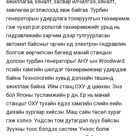
ажиллагаа, хяналт, засвар үйлчилгээ, хяналт,
зөвлөгөө үргэлжлээд явж байгаа. Турбин
генераторын удирдлага тохируулгын төхөөрөмж
гэж чухал үүрэг рольтой төхөөрөмжийг урьд нь
гидравликийн зарчим дээр тулгуурласан
автомат байсныг орчин үед электрон-гидравлик
болгож өөрчилсөн бөгөөд манай станцын
долоон турбин генераторыг АНУ-ын Woodward
пүүсийн хамгийн шилдэг төхөөрөмжөөр удирдаж
байна Технологийн хувьд дэлхийн түвшинд
ажиллаж байна. Ийм станц ОХУ-д цөөхөн. Энэ
бол Японы тусламжийн үр дүн. Ер нь манай
станцыг ОХУ тухайн үедээ хамгийн сүүлийн үеийн
дизайн зургаар хийсэн. Маш сайн төсөл зураг
гэж хэлнэ. Үндсэн том дутагдал зуух байсан.
Зуухны тоос бэлдэх систем. Үүнээс болж