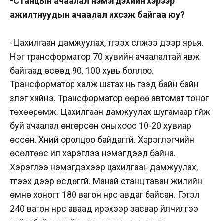
-Станцын ачаалал нэмэгдэхийн хэрээр
ажилтнуудын ачаалал ихсэж байгаа юу?
-Цахилгаан дамжуулах, түгээх сүлжээ дээр ярья.
Нэг трансформатор 70 хувийн ачаалалтай явж
байгаад өсөөд 90, 100 хувь боллоо.
Трансформатор халж шатах нь гээд байн байн
үзлэг хийнэ. Трансформатор өөрөө автомат тоног
төхөөрөмж. Цахилгаан дамжуулах шугамаар гүйж
буй ачаалал өнгөрсөн оныхоос 10-20 хувиар
өссөн. Хүний оролцоо байдаггүй. Хэрэглэгчийн
өсөлтөөс илүү хэрэглээ нэмэгдээд байна.
Хэрэглээ нэмэгдэхээр цахилгаан дамжуулах,
түгээх дээр өсдөггүй. Манай станц таван жилийн
өмнө хоногт 180 вагон нүүрс авдаг байсан. Гэтэл
240 вагон нүүрс аваад ирэхээр засвар үйлчилгээ