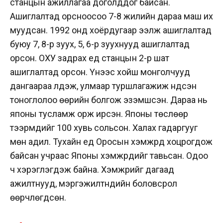
станцын ажиллагаа доголддог байсан.
Ашиглалтад орсноосоо 7-8 жилийн дараа маш их
муудсан. 1992 онд хоёрдугаар ээлж ашиглалтад
буюу 7, 8-р зуух, 5, 6-р зуухнууд ашиглалтад
орсон. ОХУ задрах үед станцын 2-р шат
ашиглалтад орсон. Үүнээс хойш монголчууд
дангаараа үлдэж, улмаар туршлагажиж үндсэн
тоноглолоо өөрийн болгож эзэмшсэн. Дараа нь
японы тусламж орж ирсэн. Японы төслөөр
тээрмүүдийг 100 хувь сольсон. Халах гадаргууг
мөн адил. Тухайн үед Оросын хэмжүүрүүд хоцрогдож
байсан учраас Японы хэмжүүрүүдийг тавьсан. Одоо
ч хэрэглэгдэж байна. Хэмжүүрийг дагаад
ажилтнууд, мэргэжилтнүүдийн боловсрол
өөрчлөгдсөн.