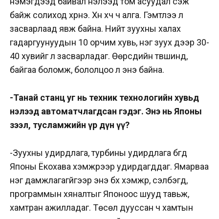
нэмэгдээд байвал нэлээд том асуудал үүсэж
байж солиход хүрнэ. Хүн хүч ч алга. Гэмтлээ л
засварлаад явж байна. Нийт зуухны халах
гадаргуунуудын 10 орчим хувь, нэг зуух дээр 30-
40 хувийг л засварладаг. Өөрсдийн түвшинд,
байгаа боломж, бололцоо л энэ байна.
-Танай станц уг нь техник технологийн хувьд
нэлээд автоматчлагдсан гэдэг. Энэ нь Японы
зээл, тусламжийн үр дүн үү?
-Зуухны удирдлага, турбины удирдлага бүгд
Японы Ёкохава хэмжүүрээр удирдагддаг. Ямарваа
нэг дамжлагагүйгээр энэ бүх хэмжүүр, сэлбэгүүд,
программын хяналтыг Японоос шууд тавьж,
хамтран ажилладаг. Төсөл дууссан ч хамтын