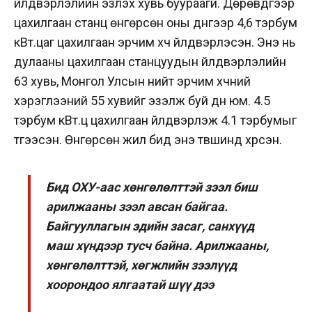
үйлдвэрлэлийн эзлэх хувь буураагүй. Дөрөвдүгээр
цахилгаан станц өнгөрсөн оны дүнгээр 4,6 тэрбум
кВт.цаг цахилгаан эрчим хүч үйлдвэрлэсэн. Энэ нь
дулааны цахилгаан станцуудын үйлдвэрлэлийн
63 хувь, Монгол Улсын нийт эрчим хүчний
хэрэглээний 55 хувийг эзэлж буй дүн юм. 4.5
тэрбум кВт.ц цахилгаан үйлдвэрлэж 4.1 тэрбумыг
түгээсэн. Өнгөрсөн жил бид энэ түвшинд хүрсэн.
Бид ОХУ-аас хөнгөлөлттэй зээл биш
арилжааны зээл авсан байгаа.
Байгууллагын эдийн засаг, санхүүд
маш хүндээр тусч байна. Арилжааны,
хөнгөлөлттэй, хөгжлийн зээлүүд
хоорондоо ялгаатай шүү дээ