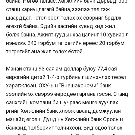
байна. Нөгөө талаас, Хөгжлийн банк Дөрөвдүгээр
станц хариуцлагагүй байна, зээлээ төл гэж
шаарддаг. Гэтэл зээл төлөх эх үүсвэрийг бүрдүүлж
өгөхгүй байна. Эдийн засгийн хувьд хүнд жил
болж байна. Ажилтнуудынхаа цалинг 10 хувиар л
нэмлээ. 240 тэрбум төгрөгийн өрөөс 20 тэрбум
төгрөгийг энэ жил төлөх ёстой.
Манай станц 93 сая ам.доллар буюу 77,4 сая
еврогийн дүнтэй 1-4-р турбиныг шинэчлэх төсөл
хэрэгжүүлсэн. ОХУ-ын “Внешэкономи” банк
зээлийн эх үүсвэрээ өөрсдөө гаргана гэсэн. Станц
санхүүгийн компани биш учраас мөнгө зуучлах
үүргийг Хөгжлийн банк хүлээж аваад дамжуулан
манайд өгсөн. Дунд нь Хөгжлийн банк Оросын
банканд төлбөрийг төлчихсөн. Бид одоо төлөх