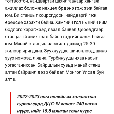
тогтвортой, найдвартай цахилгаанаар хангаж
ажиллах боломж нөхцөл бүрдэнэ гэж үзэж байгаа
юм. Би станцыг хоцрогдсон, найдваргүй гэж
ерөөсөө харахгүй байна. Хамгийн гол нь үнийн ийм
бодлого хэрэгжээд яваад байвал Дөрөвдүгээр
станцаа үгүй хийх гээд байна гэдгийг хэлж байгаа
юм. Манай станцын насжилт дахиад 25-30
жилээр яригдана. Зуухнуудаа шинэчлээд, шинэ
зуух нэмээд л явна. Турбинуудынхаа насыг
уртасгачихсан. Байршлын хувьд манай станц
алтан байршил дээр байдаг. Монгол Улсад буй
алт шүү.
2022-2023 оны өвлийн их халаалтын
гурван сард ДЦС-IV хоногт 240 вагон
нүүрс, нийт 15.8 мянган тонн нүүрс