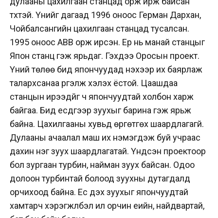
дулааны цахилгаан станцад орж ирж байсан
түүхтэй. Үүнийг дагаад 1996 оноос Герман Дархан,
Чойбалсангийн цахилгаан станцад тусалсан.
1995 оноос ABB орж ирсэн. Ер нь манай станцыг
Япон станц гэж ярьдаг. Гэхдээ Оросын проект.
Үүний төлөө бид япончуудад үнэхээр их баярлаж
талархсанаа үргэлж хэлэх ёстой. Цаашдаа
станцын ирээдүйг ч япончуудтай холбон харж
байгаа. Бид есдүгээр зуухыг барина гэж ярьж
байна. Цахилгааны хувьд өргөтгөх шаардлагагүй.
Дулааны ачаалал маш их нэмэгдэж буй учраас
дахин нэг зуух шаардлагатай. Үндсэн проектоор
бол зургаан турбин, найман зуух байсан. Одоо
долоон турбинтай болоод зуухны дутагдалд
орчихоод байна. Ес дэх зуухыг япончуудтай
хамтарч хэрэгжүүлбэл илүү орчин үеийн, найдвартай,