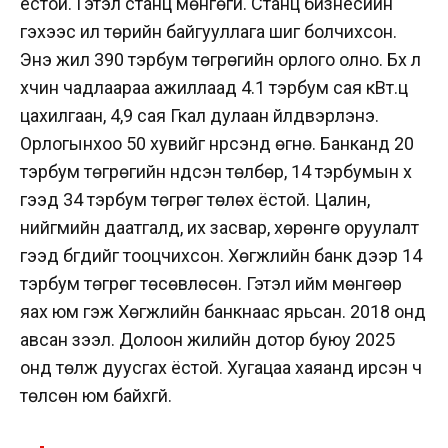
ёстой. Гэтэл станц мөнгөгүй. Станц бизнесийн
гэхээс илүү төрийн байгууллага шиг болчихсон.
Энэ жил 390 тэрбум төгрөгийн орлого олно. Бүх л
хүчин чадлаараа ажиллаад 4.1 тэрбум сая кВт.ц
цахилгаан, 4,9 сая Гкал дулаан үйлдвэрлэнэ.
Орлогынхоо 50 хувийг нүүрсэнд өгнө. Банканд 20
тэрбум төгрөгийн үндсэн төлбөр, 14 тэрбумын хүү
гээд 34 тэрбум төгрөг төлөх ёстой. Цалин,
нийгмийн даатгалд, их засвар, хөрөнгө оруулалт
гээд бүгдийг тооцчихсон. Хөгжлийн банк дээр 14
тэрбум төгрөг төсөвлөсөн. Гэтэл ийм мөнгөөр
яах юм гэж Хөгжлийн банкнаас ярьсан. 2018 онд
авсан зээл. Долоон жилийн дотор буюу 2025
онд төлж дуусгах ёстой. Хугацаа хаяанд ирсэн ч
төлсөн юм байхгүй.