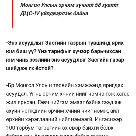
Монгол Улсын эрчим хүчний 58 хувийг
ДЦС-IV үйлдвэрлэж байна
-Энэ асуудлыг Засгийн газрын түвшинд ярих
юм биш үү? Үнэ тарифыг хүчээр барьчихсан
юм чинь зээлийн энэ асуудлыг Засгийн газар
шийдэж өгөх ёстой?
-Бүр Монгол Улсын төсвийн хэмжээнд яригдах
асуудал. Уг нь эрчим хүчний үнийг нэмнэ гэж хагас
жил ярьсан. Гэвч нийгэм эмзэг байна гээд аж
ахуйн нэгжүүдийн эрчим хүчний үнийг нэмж, айл
өрхийн хэрэглээний үнийг нэмээгүй. Ингэснээр
100 тэрбум төгрөгийн эх үүсвэр байхгүй болж