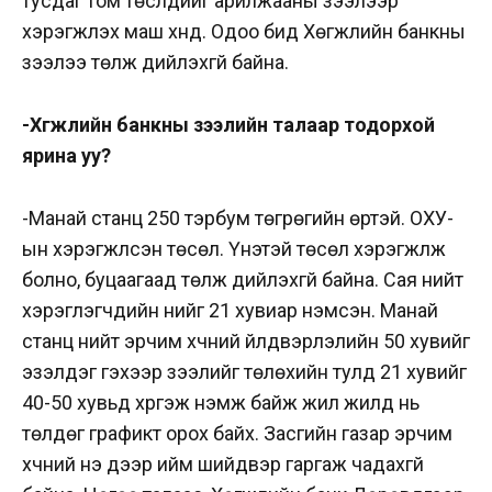
тусдаг том төслүүдийг арилжааны зээлээр
хэрэгжүүлэх маш хүнд. Одоо бид Хөгжлийн банкны
зээлээ төлж дийлэхгүй байна.
-Хөгжлийн банкны зээлийн талаар тодорхой
ярина уу?
-Манай станц 250 тэрбум төгрөгийн өртэй. ОХУ-
ын хэрэгжүүлсэн төсөл. Үнэтэй төсөл хэрэгжүүлж
болно, буцаагаад төлж дийлэхгүй байна. Сая нийт
хэрэглэгчдийн үнийг 21 хувиар нэмсэн. Манай
станц нийт эрчим хүчний үйлдвэрлэлийн 50 хувийг
эзэлдэг гэхээр зээлийг төлөхийн тулд 21 хувийг
40-50 хувьд хүргэж нэмж байж жил жилд нь
төлдөг графикт орох байх. Засгийн газар эрчим
хүчний үнэ дээр ийм шийдвэр гаргаж чадахгүй