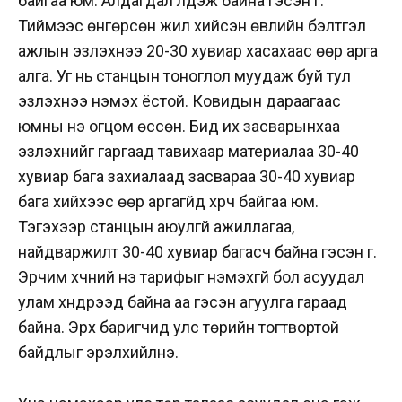
байгаа юм. Алдагдал үлдэж байна гэсэн үг.
Тиймээс өнгөрсөн жил хийсэн өвлийн бэлтгэл
ажлын эзлэхүүнээ 20-30 хувиар хасахаас өөр арга
алга. Уг нь станцын тоноглол муудаж буй тул
эзлэхүүнээ нэмэх ёстой. Ковидын дараагаас
юмны үнэ огцом өссөн. Бид их засварынхаа
эзлэхүүнийг гаргаад тавихаар материалаа 30-40
хувиар бага захиалаад засвараа 30-40 хувиар
бага хийхээс өөр аргагүйд хүрч байгаа юм.
Тэгэхээр станцын аюулгүй ажиллагаа,
найдваржилт 30-40 хувиар багасч байна гэсэн үг.
Эрчим хүчний үнэ тарифыг нэмэхгүй бол асуудал
улам хүндрээд байна аа гэсэн агуулга гараад
байна. Эрх баригчид улс төрийн тогтвортой
байдлыг эрэлхийлнэ.