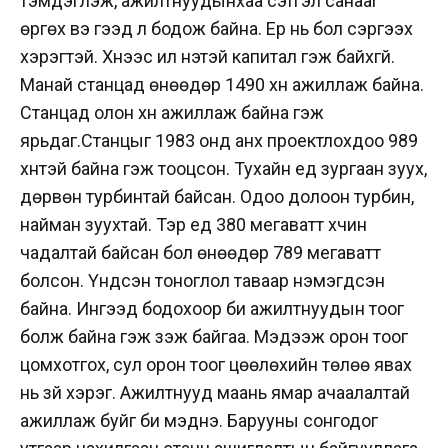
тэмдэглэж, ажилтнуудынхаа сэтгэл санааг
өргөх вэ гээд л бодож байна. Ер нь бол сэргээх
хэрэгтэй. Хүнээс илүү үнэтэй капитал гэж байхгүй.
Манай станцад өнөөдөр 1490 хүн ажиллаж байна.
Станцад олон хүн ажиллаж байна гэж
ярьдаг.Станцыг 1983 онд анх проектлохдоо 989
хүнтэй байна гэж тооцсон. Тухайн үед зургаан зуух,
дөрвөн турбинтай байсан. Одоо долоон турбин,
найман зуухтай. Тэр үед 380 мегаватт хүчин
чадалтай байсан бол өнөөдөр 789 мегаватт
болсон. Үндсэн тоноглол таваар нэмэгдсэн
байна. Ингээд бодохоор би ажилтнуудын тоог
болж байна гэж үзэж байгаа. Мэдээж орон тоог
цомхотгох, сул орон тоог цөөлөхийн төлөө явах
нь зүй хэрэг. Ажилтнууд маань ямар ачаалалтай
ажиллаж буйг би мэднэ. Барууны сонгодог