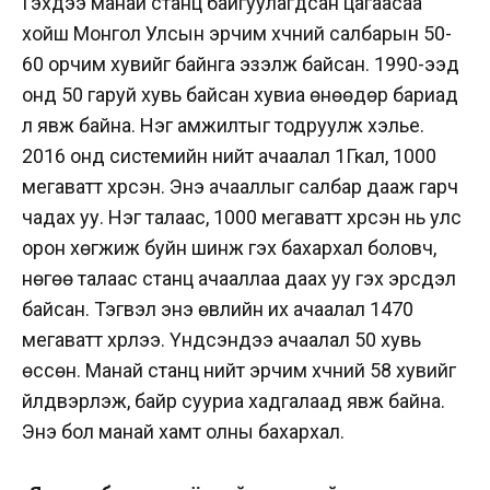
Гэхдээ манай станц байгуулагдсан цагаасаа
хойш Монгол Улсын эрчим хүчний салбарын 50-
60 орчим хувийг байнга эзэлж байсан. 1990-ээд
онд 50 гаруй хувь байсан хувиа өнөөдөр бариад
л явж байна. Нэг амжилтыг тодруулж хэлье.
2016 онд системийн нийт ачаалал 1Гкал, 1000
мегаватт хүрсэн. Энэ ачааллыг салбар дааж гарч
чадах уу. Нэг талаас, 1000 мегаватт хүрсэн нь улс
орон хөгжиж буйн шинж гэх бахархал боловч,
нөгөө талаас станц ачааллаа даах уу гэх эрсдэл
байсан. Тэгвэл энэ өвлийн их ачаалал 1470
мегаватт хүрлээ. Үндсэндээ ачаалал 50 хувь
өссөн. Манай станц нийт эрчим хүчний 58 хувийг
үйлдвэрлэж, байр сууриа хадгалаад явж байна.
Энэ бол манай хамт олны бахархал.