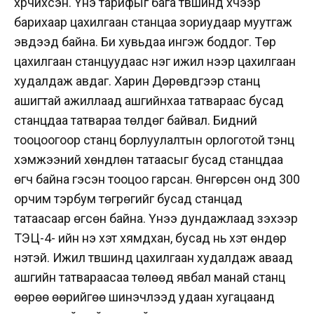
хүрчихсэн. Үнэ тарифыг бага түвшинд хүчээр
барихаар цахилгаан станцаа зориудаар муутгаж
эвдээд байна. Би хувьдаа ингэж боддог. Төр
цахилгаан станцуудаас нэг ижил үнээр цахилгаан
худалдаж авдаг. Харин Дөрөвдүгээр станц
ашигтай ажиллаад ашгийнхаа татвараас бусад
станцдаа татвараа төлдөг байвал. Бидний
тооцоогоор станц борлуулалтын орлоготой тэнцүү
хэмжээний хөндлөн татаасыг бусад станцдаа
өгч байна гэсэн тооцоо гарсан. Өнгөрсөн онд 300
орчим тэрбум төгрөгийг бусад станцад
татаасаар өгсөн байна. Үнээ дундажлаад үзэхээр
ТЭЦ-4- ийн үнэ хэт хямдхан, бусад нь хэт өндөр
үнэтэй. Ижил түвшинд цахилгаан худалдаж аваад
ашгийн татвараасаа төлөөд явбал манай станц
өөрөө өөрийгөө шинэчлээд удаан хугацаанд