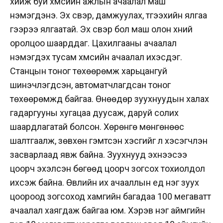
хийж буй хүмүүсийн ажлын ачаалал маш
нэмэгдэнэ. Эх үүсвэр, дамжуулах, түгээхийн ялгаа
үүгээрээ ялгаатай. Эх үүсвэр бол маш олон хүний
оролцоо шаарддаг. Цахилгааны ачаалал
нэмэгдэх тусам хүмүүсийн ачаалал ихэсдэг.
Станцын тоног төхөөрөмж харьцангуй
шинэчлэгдсэн, автоматчлагдсан тоног
төхөөрөмжүүд байгаа. Өнөөдөр зуухнуудын халах
гадаргууны хугацаа дуусаж, даруй солих
шаардлагатай болсон. Хөрөнгө мөнгөнөөс
шалтгаалж, зөвхөн гэмтсэн хэсгийг л хэсэгчлэн
засварлаад явж байна. Зуухнууд эхнээсээ
цоорч эхэлсэн бөгөөд цоорч зогсох тохиолдол
ихсэж байна. Өвлийн их ачааллын үед нэг зуух
цоороод зогсоход хамгийн багадаа 100 мегаватт
ачаалал хаягдаж байгаа юм. Хэрэв нэг аймгийн