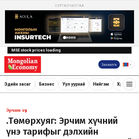
СУРТАЛЧИЛГАА
MSE stock prices loading
Захиалга
Эдийн засаг
Бизнес
Уул уурхай
Нийгэм
Хөрөнгө ору
Эрчим хүч
Ү.Төмөрхуяг: Эрчим хүчний
үнэ тарифыг дэлхийн