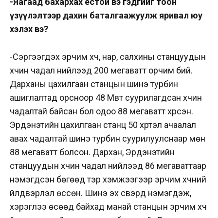
-Яагаад бахархах ёстой вэ гэдгийг тоон
үзүүлэлтээр дахин баталгаажуулж яривал юу
хэлэх вэ?
-Сэргээгдэх эрчим хүч, нар, салхины станцуудын
хүчин чадал нийлээд 200 мегаватт орчим бий.
Дарханы цахилгаан станцын шинэ турбин
ашиглалтад орсноор 48 Мвт суурилагдсан хүчин
чадалтай байсан бол одоо 88 мегаватт хүрсэн.
Эрдэнэтийн цахилгаан станц 50 хүртэл ачаалал
авах чадалтай шинэ турбин суурилуулснаар мөн
88 мегаватт болсон. Дархан, Эрдэнэтийн
станцуудын хүчин чадал нийлээд 86 мегаваттаар
нэмэгдсэн бөгөөд тэр хэмжээгээр эрчим хүчний
үйлдвэрлэл өссөн. Шинэ эх үүсвэрүүд нэмэгдэж,
хэрэглээ өсөөд байхад манай станцын эрчим хүч