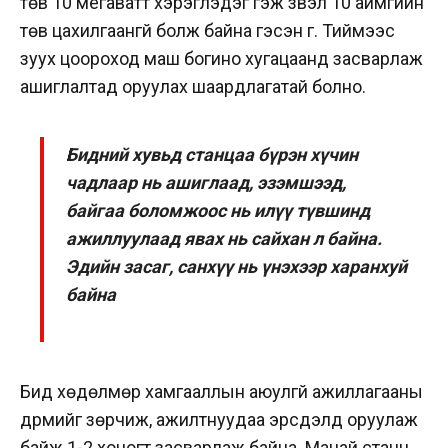
төв 10 мегаватт хэрэглэдэг гэж үзвэл 10 аймгийн
төв цахилгаангүй болж байна гэсэн үг. Тиймээс
зуух цоороход маш богино хугацаанд засварлаж
ашиглалтад оруулах шаардлагатай болно.
Бидний хувьд станцаа бүрэн хүчин
чадлаар нь ашиглаад, эзэмшээд,
байгаа боломжоос нь илүү түвшинд
ажиллуулаад явах нь сайхан л байна.
Эдийн засаг, санхүү нь үнэхээр харанхуй
байна
Бид хөдөлмөр хамгааллын аюулгүй ажиллагааны
дүрмийг зөрчиж, ажилтнуудаа эрсдэлд оруулаж
байж 1-2 хоногт засварлаж байна. Манай станц