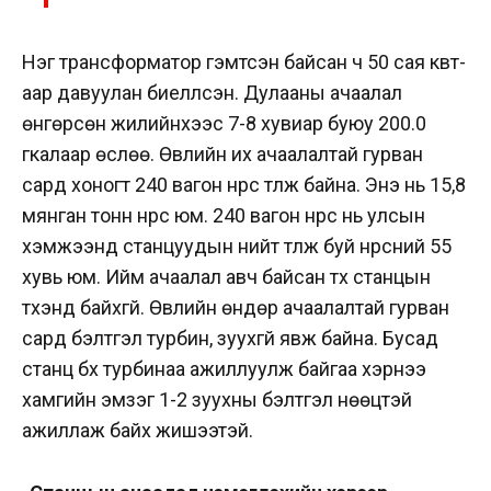
Нэг трансформатор гэмтсэн байсан ч 50 сая квт-
аар давуулан биелүүлсэн. Дулааны ачаалал
өнгөрсөн жилийнхээс 7-8 хувиар буюу 200.0
гкалаар өслөө. Өвлийн их ачаалалтай гурван
сард хоногт 240 вагон нүүрс түлж байна. Энэ нь 15,8
мянган тонн нүүрс юм. 240 вагон нүүрс нь улсын
хэмжээнд станцуудын нийт түлж буй нүүрсний 55
хувь юм. Ийм ачаалал авч байсан түүх станцын
түүхэнд байхгүй. Өвлийн өндөр ачаалалтай гурван
сард бэлтгэл турбин, зуухгүй явж байна. Бусад
станц бүх турбинаа ажиллуулж байгаа хэрнээ
хамгийн эмзэг 1-2 зуухны бэлтгэл нөөцтэй
ажиллаж байх жишээтэй.