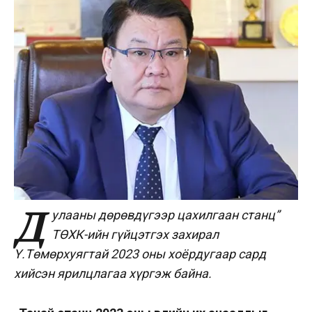
Д
улааны дөрөвдүгээр цахилгаан станц”
ТӨХК-ийн гүйцэтгэх захирал
Ү.Төмөрхуягтай
2023 оны хоёрдугаар сард
хийсэн ярилцлагаа хүргэж байна.