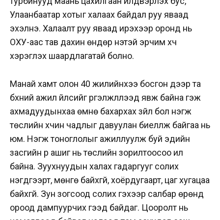
турбинууд маань цахилгаан үйлдвэрлэх бус,
Улаанбаатар хотыг халаах байдал руу яваад
эхэлнэ. Халаалт руу яваад ирэхээр оронд нь
ОХУ-аас тав дахин өндөр үнэтэй эрчим хүч
хэрэглэх шаардлагатай болно.
Манай хамт олон 40 жилийнхээ босгон дээр та
бүхний ажил үйлсийг үргэлжлүүлээд явж байна гэж
ахмадуудынхаа өмнө бахархах зүйл бол нэгж
төслийн хүчин чадлыг давуулан биелүүлж байгаа нь
юм. Нэгж тоноглолыг ажиллуулж буй эдийн
засгийн үр ашиг нь төслийн зорилтоосоо илүү
байна. Зуухнуудын халах гадаргууг солих
нэгдүгээрт, мөнгө байхгүй, хоёрдугаарт, цаг хугацаа
байхгүй. Зун зогсоод солих гэхээр салбар өрөнд
ороод дампуурчих гээд байдаг. Цооролт нь