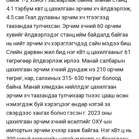
4.1 тэрбум квт.ц цахилгаан эрчим хүч үйлдвэрлэж,
4.5 сая Гкал дулааны эрчим хүч түгээгээд
таазандаа тулчихсан. Эрчим хүчний 60 орчим
хувийг үйлдвэрлэдэг станц ийм байдалд байгаа
нь нийт эрчим хүч хэрэглэгчдэд сайн мэдээ биш.
Сүүлийн дөрвөн жил бид нэг кВт.ц цахилгааныг 61
төгрөгөөр үйлдвэрлэж ирлээ. Манай салбарын
цахилгаан эрчим хүчний дундаж үнэ 210 орчим
төгрөг, нар, салхиных 315- 630 төгрөг болоод
байна. Манай хямдхан нийлүүлдэг цахилгаан
эрчим хүч таазандаа тулчихаар түүнээс цааш өсөн
нэмэгдэж буй хэрэгцээг өндөр үнэтэй эх
үүсвэрүүдээс хангах болно гэсэн үг. 2023 оны
цахилгаан эрчим хүчний өсөлтийг ОХУ-ын
импортын эрчим хүчээр хааж байгаа. Нэг кВт.ц нь
300 гаруй төгрөгийн үнэтэй импортын бүтээгдэхүүн