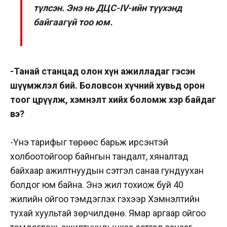
түлсэн. Энэ нь ДЦС-IV-ийн түүхэнд
байгаагүй тоо юм.
-Танай станцад олон хүн ажилладаг гэсэн
шүүмжлэл бий. Боловсон хүчний хувьд орон
тоог цөөрүүлж, хэмнэлт хийх боломж хэр байдаг
вэ?
-Үнэ тарифыг төрөөс барьж ирсэнтэй
холбоотойгоор байнгын тандалт, хяналтад
байхаар ажилтнуудын сэтгэл санаа гундуухан
болдог юм байна. Энэ жил тохиож буй 40
жилийн ойгоо тэмдэглэх гэхээр Хэмнэлтийн
тухай хуультай зөрчилдөнө. Ямар аргаар ойгоо