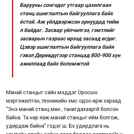
Барууны сонгодог утгаар цахилгаан
станц ашиглалтын байгууллага байх
ёстой. Аж үйлдвэржсэн орнуудад тийм
л байдаг. Засвар үйлчилгээ, гэмтлийг
засварын газраас ирээд засаад өгдөг.
Цэвэр ашиглалтын байгууллага байя
гэвэл Дөрөвдүгээр станцад 800-900 хүн
ажиллаад байх боломжтой
Манай станцыг сайн мэддэг Оросын
мэргэжилтэн, техникийн хүмүүс одоо ирж хараад
“Энэ манай станц мөн үү, танигдахааргүй болсон
байна. Та нар яаж манай станцыг ийм болгож,
удирдаж байна” гэдэг шүү. Бүх удирдлага нь