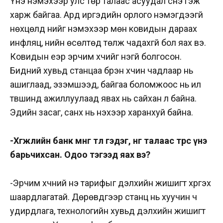
Үнэ нэмэхээр улс төр талаас асуудал үүснэ гэж
харж байгаа. Ард иргэдийн орлого нэмэгдээгүй
нөхцөлд үнийг нэмэхээр мөн ковидын дараах
инфляц, үнийн өсөлтөд төлж чадахгүй бол яах вэ.
Ковидын үеэр эрчим хүчийг үнэгүй болгосон.
Бидний хувьд станцаа бүрэн хүчин чадлаар нь
ашиглаад, эзэмшээд, байгаа боломжоос нь илүү
түвшинд ажиллуулаад явах нь сайхан л байна.
Эдийн засаг, санхүү нь үнэхээр харанхуй байна.
-Хөгжлийн банк мөнгөө төл гэдэг, нөгөө талаас төрөөс үнэ
барьчихсан. Одоо тэгээд яах вэ?
-Эрчим хүчний үнэ тарифыг дэлхийн жишигт хүргэх
шаардлагатай. Дөрөвдүгээр станц нь хуучин ч
удирдлага, технологийн хувьд дэлхийн жишигт