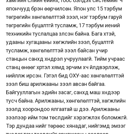
хамгийн сүүлийн үеийнх, тоос бэлдэх системийг ч
япончууд бүрэн өөрчилсөн. Япон улс 15 тэрбум
төгрөгийн хөнгөлөлттэй зээл, нэг тэрбум гаруй
төгрөгийн буцалтгүй тусламж, 17 тэрбум иений
техникийн туслалцаа үзүүлсэн байна. Бага хүүтэй,
удааны хугацааны хөгжлийн зээл, буцалтгүй
тусламж, хөнгөлөлттэй зээл байсан учир
станцын санхүүд хүндрэл учруулаагүй. Тийм учраас
станц өнөөг хүртэл хямд эрчим хүч үйлдвэрлэж,
нийлүүлж ирсэн. Гэтэл бид ОХУ-аас хөнгөлөлттэй
зээл биш арилжааны зээл авсан байгаа.
Байгууллагын эдийн засаг, санхүүд маш хүндээр
тусч байна. Арилжааны, хөнгөлөлттэй, хөгжлийн
зээлүүд хоорондоо ялгаатай шүү дээ. Арилжааны
зээлээр ийм том төслүүдийг хэрэгжүүлэх боломжгүй.
Тэр дундаа үнийг төрөөс хянадаг, нийгэмд эмзэг