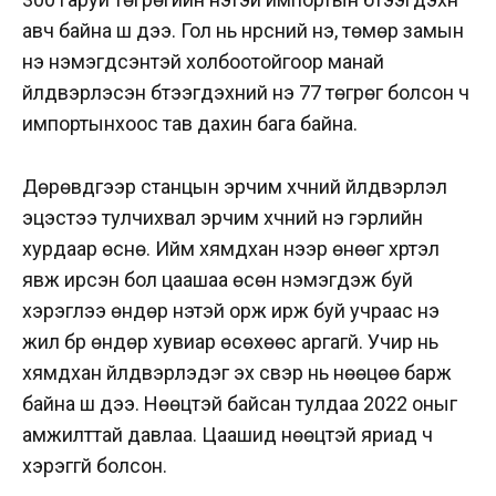
авч байна шүү дээ. Гол нь нүүрсний үнэ, төмөр замын
үнэ нэмэгдсэнтэй холбоотойгоор манай
үйлдвэрлэсэн бүтээгдэхүүний үнэ 77 төгрөг болсон ч
импортынхоос тав дахин бага байна.
Дөрөвдүгээр станцын эрчим хүчний үйлдвэрлэл
эцэстээ тулчихвал эрчим хүчний үнэ гэрлийн
хурдаар өснө. Ийм хямдхан үнээр өнөөг хүртэл
явж ирсэн бол цаашаа өсөн нэмэгдэж буй
хэрэглээ өндөр үнэтэй орж ирж буй учраас үнэ
жил бүр өндөр хувиар өсөхөөс аргагүй. Учир нь
хямдхан үйлдвэрлэдэг эх үүсвэр нь нөөцөө барж
байна шүү дээ. Нөөцтэй байсан тулдаа 2022 оныг
амжилттай давлаа. Цаашид нөөцтэй яриад ч
хэрэггүй болсон.