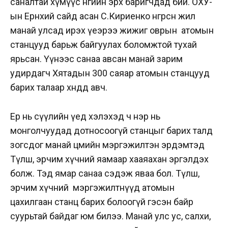
саналтай хүмүүс өнөөгийн эрх баригчдад бий. ОХУ-
ын Ерөнхий сайд асан С.Кириенко өнгөрсөн жил
манай улсад ирэх үеэрээ жижиг оврын атомын
станцууд барьж байгуулах боломжтой тухай
ярьсан. Үүнээс санаа авсан манай зарим
удирдагч Хятадын 300 саяар атомын станцууд
барих талаар хөндөөд авч.
Ер нь сүүлийн үед хэлэхэд ч нэр нь
монголчуудад дотносоогүй станцыг барих талд
зогсдог манай цөмийн мэргэжилтэн эрдэмтэд
Түлш, эрчим хүчний яамаар хааяахан эргэлдэх
болж. Тэд ямар санаа сэдэж яваа бол. Түлш,
эрчим хүчний мэргэжилтнүүд атомын
цахилгаан станц барих болоогүй гэсэн байр
суурьтай байдаг юм билээ. Манай улс ус, салхи,