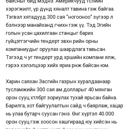
байсныг бид мэднэ. Америкчууд төслийн
хэрэгжилт, үр дүнд хяналт тавина гэж байгаа.
Тэгвэл хятадууд 300 сая “ногооноо” зүгээр л
бэлнээр манайханд өгчихнө гэж үү. Тэд Эгийн
голын усан цахилгаан станцыг барих
гүйцэтгэгчийн тендерт зөвхөн өөрийн орны
компаниудыг оруулах шаардлага тавьсан.
Тэгээд ч уг тендерт урд хөршийн компани ялж,
гэрээ хэлэлцээр хийх яриа өрнөж байсан юм.
Харин саяхан Засгийн газрын хуралдаанаар
тусламжийн 300 сая ам.долларыг 40 мянган
орон сууц хөтөлбөрт зориулах тухай ярьсан байна.
Барилга, хот байгуулалтын сайд ч баярлаж, хацар
нь улаа бутарч суусан гэнэ. Өнөөг хүртэл 40.000
орон сууц гэж хоосон хашгираад юу хийсэн нь