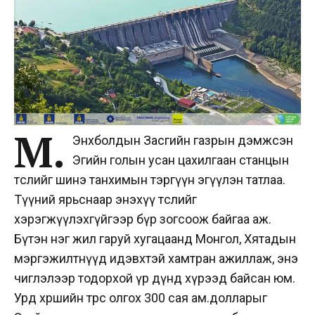
М.
Энхболдын Засгийн газрын дэмжсэн
Эгийн голын усан цахилгаан станцын
төслийг шинэ танхимын тэргүүн эгүүлэн татлаа.
Түүний ярьснаар энэхүү төслийг
хэрэгжүүлэхгүйгээр бүр зогсоож байгаа аж.
Бүтэн нэг жил гаруй хугацаанд Монгол, Хятадын
мэргэжилтнүүд идэвхтэй хамтран ажиллаж, энэ
чиглэлээр тодорхой үр дүнд хүрээд байсан юм.
Урд хөршийн төрөөс олгох 300 сая ам.долларыг