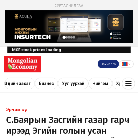
СУРТАЛЧИЛГАА
MSE stock prices loading
Захиалга
Эдийн засаг
Бизнес
Уул уурхай
Нийгэм
Хөрөнгө ору
Эрчим хүч
С.Баярын Засгийн газар гарч
ирээд Эгийн голын усан