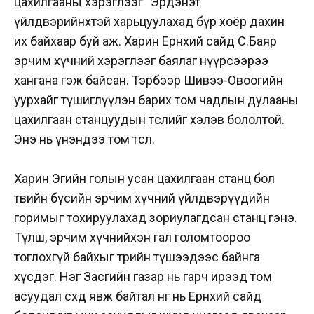
цахилгааны хэрэглээг “Эрдэнэт”
үйлдвэрийнхтэй харьцуулахад бүр хоёр дахин
их байхаар буй аж. Харин Ерөнхий сайд С.Баяр
эрчим хүчний хэрэглээг баялаг нүүрсээрээ
хангана гэж байсан. Тэрбээр Шивээ-Овоогийн
уурхайг түшиглүүлэн барих том чадлын дулааны
цахилгаан станцуудын төслийг хэлэв бололтой.
Энэ нь үнэндээ том төсөл.
Харин Эгийн голын усан цахилгаан станц бол
төвийн бүсийн эрчим хүчний үйлдвэрүүдийн
горимыг тохируулахад зориулагдсан станц гэнэ.
Түлш, эрчим хүчнийхэн гал голомтоороо
тоглохгүй байхыг төрийн түшээдээс байнга
хүсдэг. Нэг Засгийн газар нь гарч ирээд том
асуудал сөхөөд явж байтал нөгөө нь Ерөнхий сайд