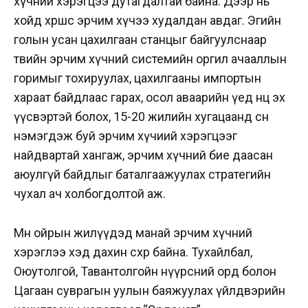
хүчний хэрэгцээ дутагдалтай байна. Дээр нь
хойд хөршөөс эрчим хүчээ худалдан авдаг. Эгийн
голын усан цахилгаан станцыг байгуулснаар
төвийн эрчим хүчний системийн оргил ачааллын
горимыг тохируулах, цахилгааны импортын
хараат байдлаас гарах, осол аваарийн үед нөөц эх
үүсвэртэй болох, 15-20 жилийн хугацаанд өсөн
нэмэгдэж буй эрчим хүчиий хэрэгцээг
найдвартай хангаж, эрчим хүчний бие даасан
аюулгүй байдлыг баталгаажуулах стратегийн
чухал ач холбогдолтой аж.
Мөн ойрын жилүүдэд манай эрчим хүчний
хэрэглээ хэд дахин өсөхөөр байна. Тухайлбал,
Оюутолгой, Тавантолгойн нүүрсний орд болон
Цагаан суврагын уулын баяжуулах үйлдвэрийн