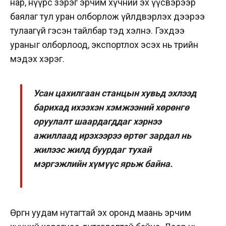
нар, нүүрс зэрэг эрчим хүчний эх үүсвэрээр
баялаг тул уран олборлож үйлдвэрлэх дээрээ
тулаагүй гэсэн тайлбар тэд хэлнэ. Гэхдээ
ураныг олборлоод, экспортлох эсэх нь төрийн
мэдэх хэрэг.
Усан цахилгаан станцын хувьд эхлээд
барихад ихээхэн хэмжээний хөрөнгө
оруулалт шаардагддаг хэрнээ
ажиллаад ирэхээрээ өртөг зардал нь
жилээс жилд буурдаг тухай
мэргэжлийн хүмүүс ярьж байна.
Өргөн уудам нутагтай эх оронд маань эрчим