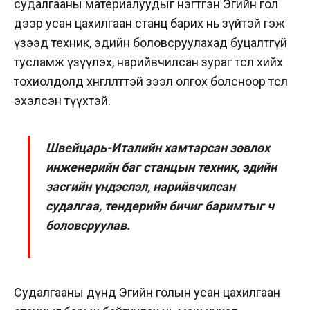
судалгааны материалуудыг нэгтгэн Эгийн гол
дээр усан цахилгаан станц барих нь зүйтэй гэж
үзээд техник, эдийн боловсруулахад буцалтгүй
тусламж үзүүлэх, нарийвчилсан зураг төсөл хийх
тохиолдолд хөнгөлөлттэй зээл олгох болсноор төсөл
эхэлсэн түүхтэй.
Швейцарь-Италийн хамтарсан зөвлөх
инженерийн баг станцын техник, эдийн
засгийн үндэслэл, нарийвчилсан
судалгаа, тендерийн бичиг баримтыг ч
боловсруулав.
Судалгааны дүнд Эгийн голын усан цахилгаан