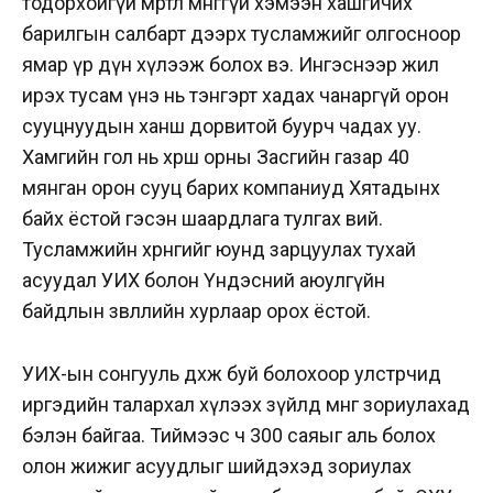
тодорхойгүй мөртлөө мөнгөгүй хэмээн хашгичих
барилгын салбарт дээрх тусламжийг олгосноор
ямар үр дүн хүлээж болох вэ. Ингэснээр жил
ирэх тусам үнэ нь тэнгэрт хадах чанаргүй орон
сууцнуудын ханш дорвитой буурч чадах уу.
Хамгийн гол нь хөрш орны Засгийн газар 40
мянган орон сууц барих компаниуд Хятадынх
байх ёстой гэсэн шаардлага тулгах вий.
Тусламжийн хөрөнгийг юунд зарцуулах тухай
асуудал УИХ болон Үндэсний аюулгүйн
байдлын зөвлөлийн хурлаар орох ёстой.
УИХ-ын сонгууль дөхөж буй болохоор улстөрчид
иргэдийн талархал хүлээх зүйлд мөнгө зориулахад
бэлэн байгаа. Тиймээс ч 300 саяыг аль болох
олон жижиг асуудлыг шийдэхэд зориулах