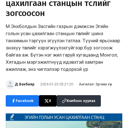
цахилгаан станцын төслийг
зогсоосон
М.Энхболдын Засгийн газрын дэмжсэн Эгийн
голын усан цахилгаан станцын төслийг шинэ
танхимын тэргүүн эгүүлэн татлаа. Түүний ярьснаар
энэхүү төслийг хэрэгжүүлэхгүйгээр бүр зогсоож
байгаа аж. Бүтэн нэг жил гаруй хугацаанд Монгол,
Хятадын мэргэжилтнүүд идэвхтэй хамтран
ажиллаж, энэ чиглэлээр тодорхой үр
Д.Бэхбаяр
·
2024-01-23 03:21:20
·
Ангилал
:
Эрчим хүч
Facebook
X
Холбоос хуулах