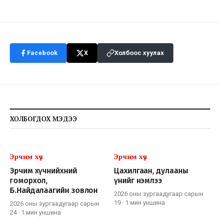
Facebook
X
Холбоос хуулах
ХОЛБОГДОХ МЭДЭЭ
Эрчим хүч
Эрчим хүч
Эрчим хүчнийхний
Цахилгаан, дулааны
гоморхол,
үнийг нэмлээ
Б.Найдалаагийн зовлон
2026 оны зургаадугаар сарын
19
·
1 мин
уншина
2026 оны зургаадугаар сарын
24
·
1 мин
уншина