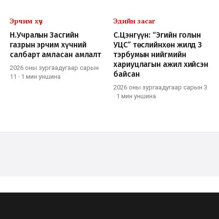
Эрчим хүч
Эдийн засаг
Н.Учралын Засгийн
С.Цэнгүүн: “Эгийн голын
газрын эрчим хүчний
УЦС” төслийнхөн жилд 3
салбарт амласан амлалт
тэрбумын нийгмийн
хариуцлагын ажил хийсэн
2026 оны зургаадугаар сарын
байсан
11
·
1 мин
уншина
2026 оны зургаадугаар сарын 3
·
1 мин
уншина