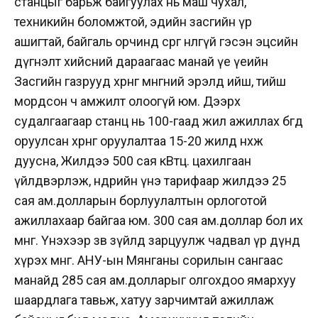
станцыг барьж байгуулах нь маш чухал,
техникийн боломжтой, эдийн засгийн үр
ашигтай, байгаль орчинд сөрөг нөлөөгүй гэсэн эцсийн
дүгнэлт хийсний дараагаас манай үе үеийн
Засгийн газрууд хөрөнгө мөнгөний эрэлд ийш, тийш
мордсон ч амжилт олоогүй юм. Дээрх
судалгаагаар станц нь 100-гаад жил ажиллах бөгөөд
оруулсан хөрөнгө оруулалтаа 15-20 жилд нөхөж
дуусна, Жилдээ 500 сая кВтц. цахилгаан
үйлдвэрлэж, өнөөдрийн үнэ тарифаар жилдээ 25
сая ам.долларын борлуулалтын орлоготой
ажиллахаар байгаа юм. 300 сая ам.доллар бол их
мөнгө. Үнэхээр зөв зүйлд зарцуулж чадвал үр дүнд
хүрэх мөнгө. АНУ-ын Мянганы сорилын сангаас
манайд 285 сая ам.долларыг олгохдоо ямархуу
шаардлага тавьж, хатуу зарчимтай ажиллаж