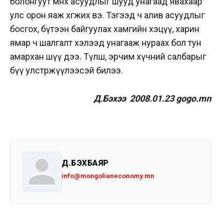
болонгуут өмнөх асуудлыг шууд унагаад явахаар
улс орон яаж хөгжих вэ. Тэгээд ч алив асуудлыг
босгох, бүтээн байгуулах хамгийн хэцүү, харин
ямар ч шалгалт хэлээд унагааж нураах бол тун
амархан шүү дээ. Түлш, эрчим хүчний салбарыг
бүү улстөржүүлээсэй билээ.
Д.Бэхээ 2008.01.23 gogo.mn
Д.БЭХБАЯР
info@mongolianeconomy.mn