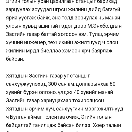
Эгийн голын усан цахилгаан станцыг барихад
зарцуулах асуудал өнгөрсөн жилийн өдийд багагүй
яриа үүсгэж байж, энэ төсөлд зориулах нь манай
улсын хувьд ашигтай гэдэг дээр М.Энхболдын
Засгийн газар баттай зогссон юм. Түлш, эрчим
хүчний инженер, техникийн ажилтнууд ч олон
жилийн мөрөөдөл биеллээ хэмээн хөөрч баярлаж
байсан.
Хятадын Засгийн газар уг станцыг
санхүүжүүлэхэд 300 сая ам.долларынхаа 60
хувийг бүрэн олгоно, үлдэх 40 хувийг манай
Засгийн газар хариуцахаар тохиролцсон.
Хятадын эрчим хүч, санхүүгийн мэргэжилтнүүд
ч Булган аймагт олонтаа очиж, Эгийн голын
байдалтай танилцаж байсан билээ. Хоёр талын