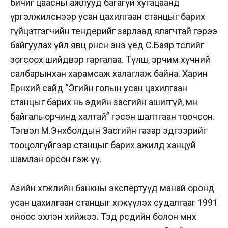
бичиг цаасны ажлууд багагүй хугацаанд
үргэлжилснээр усан цахилгаан станцыг барих
гүйцэтгэгчийн тендерийг зарлаад ялагчтай гэрээ
байгуулах үйл явц өрнөсөн энэ үед С.Баяр төслийг
зогсоох шийдвэр гаргалаа. Түлш, эрчим хүчний
салбарынхан харамсаж халаглаж байна. Харин
Ерөнхий сайд “Эгийн голын усан цахилгаан
станцыг барих нь эдийн засгийн ашиггүй, мөн
байгаль орчинд халтай” гэсэн шалтгаан тоочсон.
Тэгвэл М.Энхболдын Засгийн газар эдгээрийг
тооцолгүйгээр станцыг барих ажилд ханцуй
шамлан орсон гэж үү.
Азийн хөгжлийн банкны экспертуүд манай оронд
усан цахилгаан станцыг хөгжүүлэх судалгааг 1991
оноос эхлэн хийжээ. Тэд өөрсдийн болон өмнөх