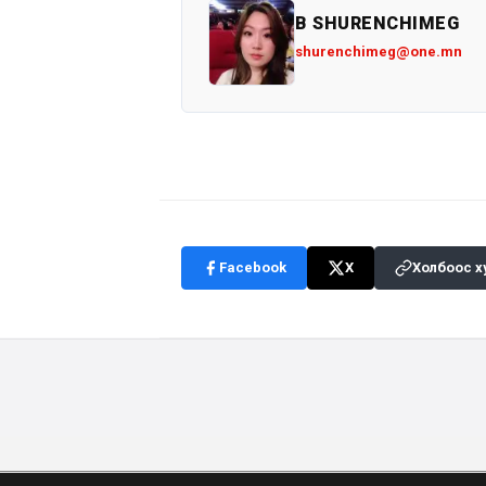
B SHURENCHIMEG
shurenchimeg@one.mn
Facebook
X
Холбоос х