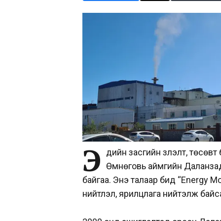
Э
дийн засгийн үзүүлэлт, төсөвт
Өмнөговь аймгийн Даланзад
байгаа. Энэ талаар бид “Energy Mo
нийтлэл, ярилцлага нийтэлж байс