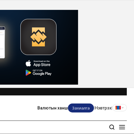
Захиалга
Нэвтрэх
Валютын ханш
|
|