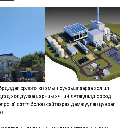
 бүрдүүлдэг орлого, хүн амын суурьшлаараа хол илүү
гад хот дулаан, эрчим хүчний дутагдалд ороод
ngolia” сэтгүүл болон сайтаараа дамжуулан цуврал
ан.