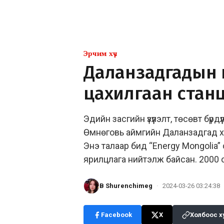
Эрчим хүч
Даланзадгадын 
цахилгаан станц
Эдийн засгийн үзүүлэлт, төсөвт бүрд
Өмнөговь аймгийн Даланзадгад хо
Энэ талаар бид “Energy Mongolia” 
ярилцлага нийтэлж байсан. 2000
B Shurenchimeg
·
2024-03-26 03:24:38
Facebook
X
Холбоос х