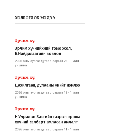
ХОЛБОГДОХ МЭДЭЭ
Эрчим хүч
Эрчим хүчнийхний гоморхол,
Б.Найдалаагийн зовлон
2026 оны зургаадугаар сарын 24
·
1 мин
уншина
Эрчим хүч
Цахилгаан, дулааны үнийг нэмлээ
2026 оны зургаадугаар сарын 19
·
1 мин
уншина
Эрчим хүч
Н.Учралын Засгийн газрын эрчим
хүчний салбарт амласан амлалт
2026 оны зургаадугаар сарын 11
·
1 мин