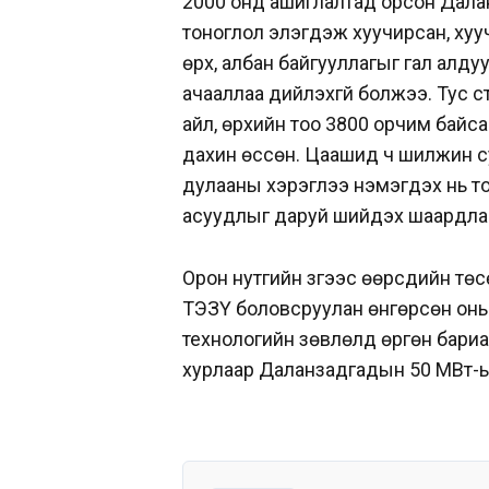
2000 онд ашиглалтад орсон Дал
тоноглол элэгдэж хуучирсан, хуу
өрх, албан байгууллагыг гал алду
ачааллаа дийлэхгүй болжээ. Тус 
айл, өрхийн тоо 3800 орчим байс
дахин өссөн. Цаашид ч шилжин су
дулааны хэрэглээ нэмэгдэх нь то
асуудлыг даруй шийдэх шаардлага
Орон нутгийн зүгээс өөрсдийн тө
ТЭЗҮ боловсруулан өнгөрсөн он
технологийн зөвлөлд өргөн бари
хурлаар Даланзадгадын 50 МВт-