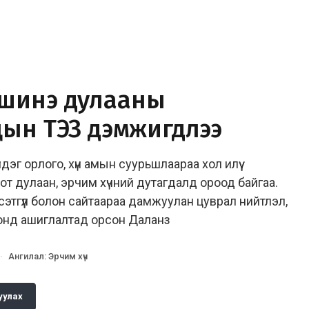
шинэ дулааны
ын ТЭЗҮ дэмжигдлээ
үүлдэг орлого, хүн амын суурьшлаараа хол илүү
т дулаан, эрчим хүчний дутагдалд ороод байгаа.
сэтгүүл болон сайтаараа дамжуулан цуврал нийтлэл,
 онд ашиглалтад орсон Даланз
·
Ангилал
:
Эрчим хүч
уулах