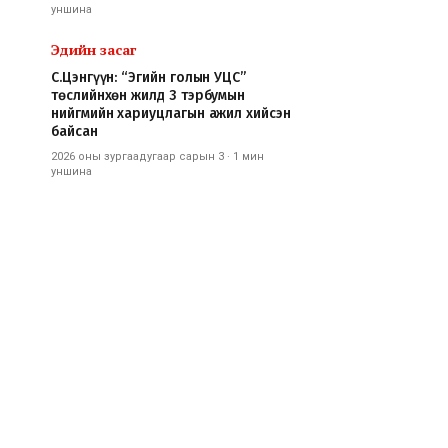
уншина
Эдийн засаг
С.Цэнгүүн: “Эгийн голын УЦС”
төслийнхөн жилд 3 тэрбумын
нийгмийн хариуцлагын ажил хийсэн
байсан
2026 оны зургаадугаар сарын 3
·
1 мин
уншина