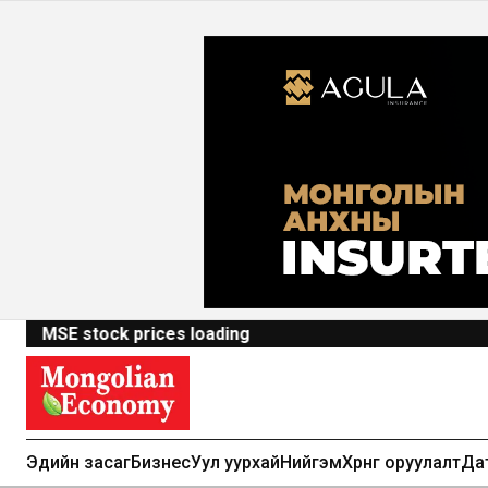
MSE stock prices loading
Эдийн засаг
Бизнес
Уул уурхай
Нийгэм
Хөрөнгө оруулалт
Да