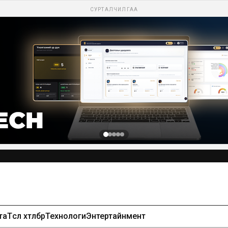
СУРТАЛЧИЛГАА
та
Төсөл хөтөлбөр
Технологи
Энтертайнмент