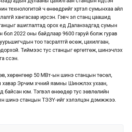
анзадгадын дулааны цахилгаан станцын
үндсэн
чин технологитой ч
өнөөдрийг хүртэл сумынхаа айл
улалгүй хангасаар ирсэн. Гэвч эл станц цаашид
станцыг ашиглалтад орох үед Даланзадгад сумын
ан бол 2022 оны байдлаар 9600 гаруй болж гурав
урьшигчдын тоо тасралтгүй өсөж, цахилгаан,
дорхой. Тиймээс тус станцыг өргөтгөж, шинэчлэх
 үүссэн.
сөв, хөрөнгөөр 50 МВт-ын шинэ станцын төсөл,
ы хавар
Эрчим хүчний яамны Шинжлэх ухаан,
ад байсан юм.
Тэгвэл өнөөдөр тус зөвлөлийн
ын шинэ станцын ТЭЗҮ-ийг хэлэлцэн дэмжжээ.