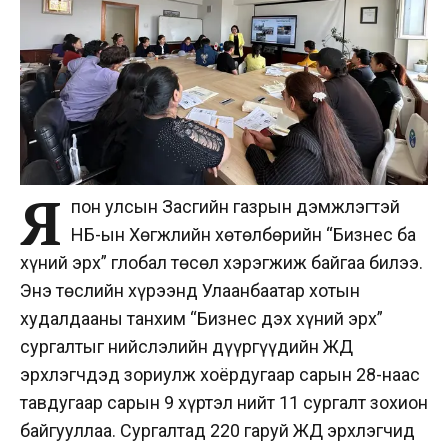
Я
пон улсын Засгийн газрын дэмжлэгтэй
НҮБ-ын Хөгжлийн хөтөлбөрийн “Бизнес ба
хүний эрх” глобал төсөл хэрэгжиж байгаа билээ.
Энэ төслийн хүрээнд Улаанбаатар хотын
худалдааны танхим “Бизнес дэх хүний эрх”
сургалтыг нийслэлийн дүүргүүдийн ЖДҮ
эрхлэгчдэд зориулж хоёрдугаар сарын 28-наас
тавдугаар сарын 9 хүртэл нийт 11 сургалт зохион
байгууллаа. Сургалтад 220 гаруй ЖДҮ эрхлэгчид