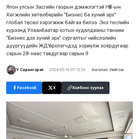
Япон улсын Засгийн газрын дэмжлэгтэй НҮБ-ын
Хөгжлийн хөтөлбөрийн “Бизнес ба хүний эрх”
глобал төсөл хэрэгжиж байгаа билээ. Энэ төслийн
хүрээнд Улаанбаатар хотын худалдааны танхим
“Бизнес дэх хүний эрх” сургалтыг нийслэлийн
дүүргүүдийн ЖДҮ эрхлэгчдэд зориулж хоёрдугаар
сарын 28-наас тавдугаар сарын 9
У.Сарангэрэл
·
2024-05-16 07:12:26
·
Ангилал
:
Нийгэм
Facebook
X
Холбоос хуулах