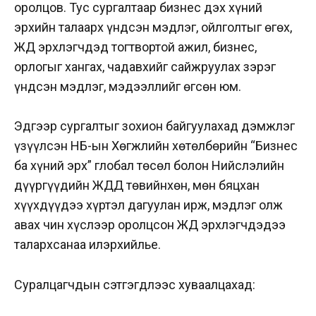
оролцов. Тус сургалтаар бизнес дэх хүний
эрхийн талаарх үндсэн мэдлэг, ойлголтыг өгөх,
ЖДҮ эрхлэгчдэд тогтвортой ажил, бизнес,
орлогыг хангах, чадавхийг сайжруулах зэрэг
үндсэн мэдлэг, мэдээллийг өгсөн юм.
Эдгээр сургалтыг зохион байгуулахад дэмжлэг
үзүүлсэн НҮБ-ын Хөгжлийн хөтөлбөрийн “Бизнес
ба хүний эрх” глобал төсөл болон Нийслэлийн
дүүргүүдийн ЖДҮД төвийнхөн, мөн бяцхан
хүүхдүүдээ хүртэл дагуулан ирж, мэдлэг олж
авах чин хүслээр оролцсон ЖДҮ эрхлэгчдэдээ
талархсанаа илэрхийлье.
Суралцагчдын сэтгэгдлээс хуваалцахад: