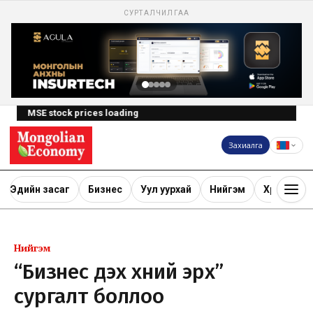
СУРТАЛЧИЛГАА
MSE stock prices loading
Захиалга
Эдийн засаг
Бизнес
Уул уурхай
Нийгэм
Хөрөнгө ору
Нийгэм
“Бизнес дэх хүний эрх”
сургалт боллоо