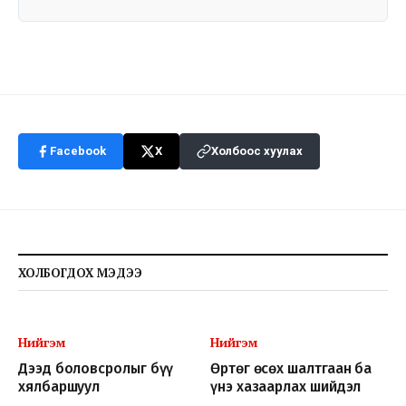
Facebook
X
Холбоос хуулах
ХОЛБОГДОХ МЭДЭЭ
Нийгэм
Нийгэм
Дээд боловсролыг бүү
Өртөг өсөх шалтгаан ба
хялбаршуул
үнэ хазаарлах шийдэл