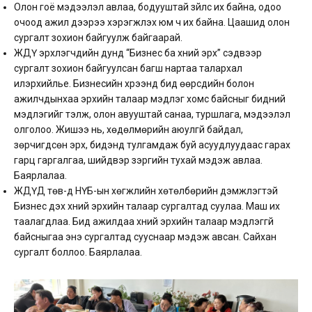
Олон гоё мэдээлэл авлаа, бодууштай зүйлс их байна, одоо
очоод ажил дээрээ хэрэгжүүлэх юм ч их байна. Цаашид олон
сургалт зохион байгуулж байгаарай.
ЖДҮ эрхлэгчдийн дунд “Бизнес ба хүний эрх” сэдвээр
сургалт зохион байгуулсан багш нартаа талархал
илэрхийлье. Бизнесийн хүрээнд бид өөрсдийн болон
ажилчдынхаа эрхийн талаар мэдлэг хомс байсныг бидний
мэдлэгийг тэлж, олон авууштай санаа, туршлага, мэдээлэл
олголоо. Жишээ нь, хөдөлмөрийн аюулгүй байдал,
зөрчигдсөн эрх, бидэнд тулгамдаж буй асуудлуудаас гарах
гарц гаргалгаа, шийдвэр зэргийн тухай мэдэж авлаа.
Баярлалаа.
ЖДҮД төв-д НҮБ-ын хөгжлийн хөтөлбөрийн дэмжлэгтэй
Бизнес дэх хүний эрхийн талаар сургалтад суулаа. Маш их
таалагдлаа. Бид ажилдаа хүний эрхийн талаар мэдлэггүй
байсныгаа энэ сургалтад сууснаар мэдэж авсан. Сайхан
сургалт боллоо. Баярлалаа.