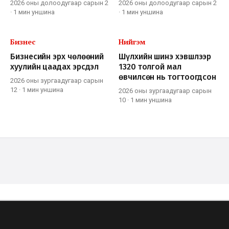
2026 оны долоодугаар сарын 2
2026 оны долоодугаар сарын 2
·
1 мин
уншина
·
1 мин
уншина
Бизнес
Нийгэм
Бизнесийн эрх чөлөөний
Шүлхийн шинэ хэвшлээр
хуулийн цаадах эрсдэл
1320 толгой мал
өвчилсөн нь тогтоогдсон
2026 оны зургаадугаар сарын
12
·
1 мин
уншина
2026 оны зургаадугаар сарын
10
·
1 мин
уншина