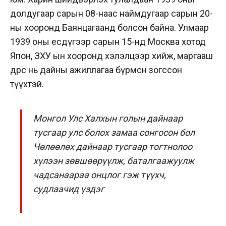
долдугаар сарын 08-наас наймдугаар сарын 20-
ны хооронд Баянцагаанд болсон байна. Улмаар
1939 оны есдүгээр сарын 15-нд Москва хотод
Япон, ЗХУ ын хооронд хэлэлцээр хийж, маргааш
өдрөөс нь дайны ажиллагаа бүрмөсөн зогссон
түүхтэй.
Монгол Улс Халхын голын дайнаар
тусгаар улс болох замаа сонгосон бол
Чөлөөлөх дайнаар тусгаар тогтнолоо
хүлээн зөвшөөрүүлж, баталгаажуулж
чадсанаараа онцлог гэж түүхч,
судлаачид үздэг