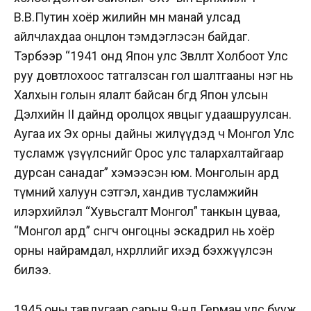
В.В.Путин хоёр жилийн өмнө манай улсад
айлчлахдаа онцлон тэмдэглэсэн байдаг.
Тэрбээр “1941 онд Япон улс Зөвлөлт Холбоот Улс
руу довтлохоос татгалзсан гол шалтгааны нэг нь
Халхын голын ялалт байсан бөгөөд Япон улсын
Дэлхийн II дайнд оролцох явцыг удаашруулсан.
Аугаа их Эх орны дайны жилүүдэд ч Монгол Улс
тусламж үзүүлснийг Орос улс талархалтайгаар
дурсан санадаг” хэмээсэн юм. Монголын ард
түмний халуун сэтгэл, хандив тусламжийн
илэрхийлэл “Хувьсгалт Монгол” танкын цуваа,
“Монгол ард” сөнөөгч онгоцны эскадрил нь хоёр
орны найрамдал, нөхөрлөлийг ихэд бэхжүүлсэн
билээ.
1945 оны тавдугаар сарын 9-нд Герман улс бууж