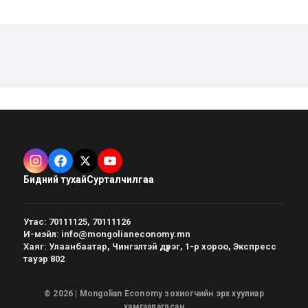
Бидний тухай
Сурталчилгаа
Утас
:
70111125, 70111126
И-мэйл
:
info@mongolianeconomy.mn
Хаяг
:
Улаанбаатар, Чингэлтэй дүүрэг, 1-р хороо, Экспресс
тауэр 802
© 2026 | Mongolian Economy зохиогчийн эрх хуулиар
хамгаалагдсан