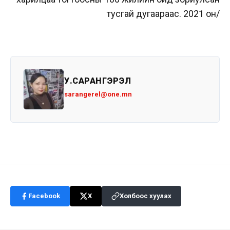
тусгай дугаараас. 2021 он/
У.САРАНГЭРЭЛ
sarangerel@one.mn
Facebook
X
Холбоос хуулах