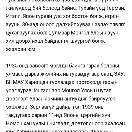
жилүүдэд бий болоод байна. Тухайн үед Герман,
Итали, Япон гурван улс холбоотон болж, өнгөрсөн
зууны 30-аад оноос дэлхийг хуваан эзлэх төлөвлөгөөгөө
цухалзуулах болж, улмаар Монгол Улсын зүүн
хил дээрх нөхцөл байдал түгшүүртэй болж
эхэлсэн юм.
1935 онд зэвсэгт мөргөлдөөн байнга гарах болсны
улмаас дараа жилийнх нь гуравдугаар сард ЗХУ,
БНМАУ Харилцан туслалцах протоколд гарын
үсэг зурав. Ингэснээр Монгол Улсын нутаг
дэвсгэрт Улаан армийн ангиудыг байрлуулж
эхэлжээ. Зарлаагүй дайны гал 1939 оны
тавдугаар сарын 11-нд Японы цэргийн хүч
Номон хан уулын чиглэлд довтолсноор эхэлсэн
юм. Харин шийдвэрлэх тулалдаан 1939 оны