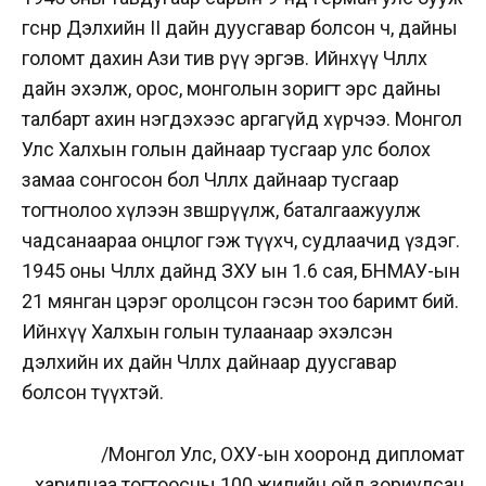
өгснөөр Дэлхийн II дайн дуусгавар болсон ч, дайны
голомт дахин Ази тив рүү эргэв. Ийнхүү Чөлөөлөх
дайн эхэлж, орос, монголын зоригт эрс дайны
талбарт ахин нэгдэхээс аргагүйд хүрчээ. Монгол
Улс Халхын голын дайнаар тусгаар улс болох
замаа сонгосон бол Чөлөөлөх дайнаар тусгаар
тогтнолоо хүлээн зөвшөөрүүлж, баталгаажуулж
чадсанаараа онцлог гэж түүхч, судлаачид үздэг.
1945 оны Чөлөөлөх дайнд ЗХУ ын 1.6 сая, БНМАУ-ын
21 мянган цэрэг оролцсон гэсэн тоо баримт бий.
Ийнхүү Халхын голын тулаанаар эхэлсэн
дэлхийн их дайн Чөлөөлөх дайнаар дуусгавар
болсон түүхтэй.
/Монгол Улс, ОХУ-ын хооронд дипломат
харилцаа тогтоосны 100 жилийн ойд зориулсан