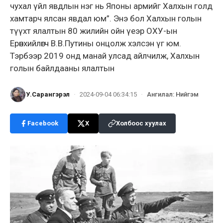
чухал үйл явдлын нэг нь Японы армийг Халхын голд
хамтарч ялсан явдал юм”. Энэ бол Халхын голын
түүхт ялалтын 80 жилийн ойн үеэр ОХУ-ын
Ерөнхийлөгч В.В.Путины онцолж хэлсэн үг юм.
Тэрбээр 2019 онд манай улсад айлчилж, Халхын
голын байлдааны ялалтын
У.Сарангэрэл
·
2024-09-04 06:34:15
·
Ангилал
:
Нийгэм
Facebook
X
Холбоос хуулах