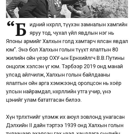
“Б
идний нөхөрлөл, түүхэн замналын хамгийн
яруу тод, чухал үйл явдлын нэг нь
Японы армийг Халхын голд хамтарч ялсан явдал
юм”. Энэ бол Халхын голын түүхт ялалтын 80
жилийн ойн үеэр ОХУ-ын Ерөнхийлөгч В.В.Путины
онцолж хэлсэн үг юм. Тэрбээр 2019 онд манай
улсад айлчилж, Халхын голын байлдааны
ялалтын ойн арга хэмжээнд оролцсон нь хоёр
улсын найрамдал, нөхөрлөлийн утга учир, үнэ
цэнийг улам бататгасан билээ.
Хүн төрөлхтнийг үлэмж их аюул зовлонд унагасан
Дэлхийн II дайн тэртээ 1939 онд Халхын голын
тулаанаар эхэлсэн гэх үзэл, хандлага сүүлийн