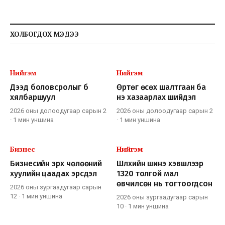
ХОЛБОГДОХ МЭДЭЭ
Нийгэм
Нийгэм
Дээд боловсролыг бүү
Өртөг өсөх шалтгаан ба
хялбаршуул
үнэ хазаарлах шийдэл
2026 оны долоодугаар сарын 2
2026 оны долоодугаар сарын 2
·
1 мин
уншина
·
1 мин
уншина
Бизнес
Нийгэм
Бизнесийн эрх чөлөөний
Шүлхийн шинэ хэвшлээр
хуулийн цаадах эрсдэл
1320 толгой мал
өвчилсөн нь тогтоогдсон
2026 оны зургаадугаар сарын
12
·
1 мин
уншина
2026 оны зургаадугаар сарын
10
·
1 мин
уншина