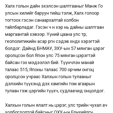
Халх голын дайн эхэлсэн шалтгааныг Манж Го
улсын хилийг баруун тийш тэлж, Халх голоор
тогтоох гэсэн санаархалтай холбон
тайлбарладаг. Гэсэн ч өнөө хэр нь дайны шалтгаан
маргаантай хэвээр. Үүний цаана улс төр,
геополитикийн асар өргөн сэдэв хөндөх хэрэгтэй
болдог. Дайнд БНМАУ, ЗХУ-ын 57 мянган цэрэг
оролцсон бол Япон улс 75 мянган цэрэгтэй
байсан гэх мэдээлэл бий. Түүнчлэн манай
талаас 515, Японы талаас 700 орчим онгоц
оролцсон учраас Халхын голын тулааныг
дэлхийн түүхэнд дэх хамгийн том агаарын
тулаан гэж цэргийн түүхч, судлаачид онцолдог.
Халхын голын ялалт нь цэрэг, улс төрийн чухал ач
холбогдолтой байсныг ОХУ-ын Ерөнхийлөгч