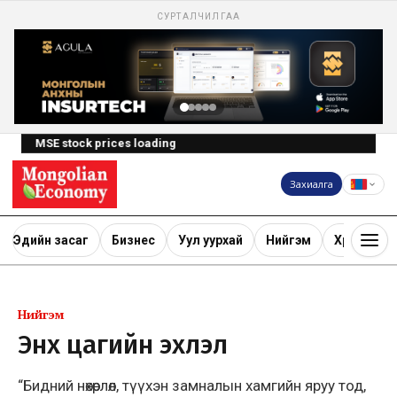
СУРТАЛЧИЛГАА
MSE stock prices loading
Захиалга
Эдийн засаг
Бизнес
Уул уурхай
Нийгэм
Хөрөнгө ору
Нийгэм
Энх цагийн эхлэл
“Бидний нөхөрлөл, түүхэн замналын хамгийн яруу тод,