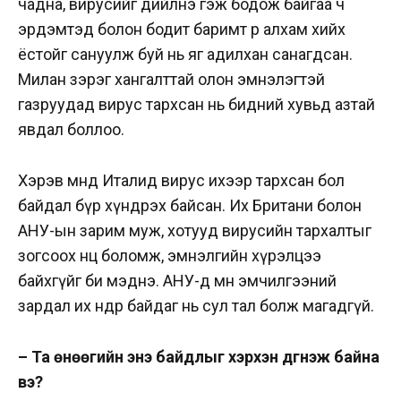
чадна, вирусийг дийлнэ гэж бодож байгаа ч
эрдэмтэд болон бодит баримт өөр алхам хийх
ёстойг сануулж буй нь яг адилхан санагдсан.
Милан зэрэг хангалттай олон эмнэлэгтэй
газруудад вирус тархсан нь бидний хувьд азтай
явдал боллоо.
Хэрэв өмнөд Италид вирус ихээр тархсан бол
байдал бүр хүндрэх байсан. Их Британи болон
АНУ-ын зарим муж, хотууд вирусийн тархалтыг
зогсоох нөөц боломж, эмнэлгийн хүрэлцээ
байхгүйг би мэднэ. АНУ-д мөн эмчилгээний
зардал их өндөр байдаг нь сул тал болж магадгүй.
– Та өнөөгийн энэ байдлыг хэрхэн дүгнэж байна
вэ?