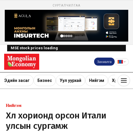
СУРТАЛЧИЛГАА
MSE stock prices loading
Захиалга
Эдийн засаг
Бизнес
Уул уурхай
Нийгэм
Хөрөнгө ору
Нийгэм
Хөл хорионд орсон Итали
улсын сургамж