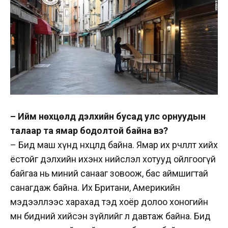
– Ийм нөхцөлд дэлхийн бусад улс орнуудын
талаар та ямар бодолтой байна вэ?
– Бид маш хүнд нөхцөлд байна. Ямар их өөрчлөлт хийх
ёстойг дэлхийн ихэнх нийслэл хотууд ойлгоогүй
байгаа нь миний санааг зовоож, бас аймшигтай
санагдаж байна. Их Британи, Америкийн
мэдээллээс харахад тэд хоёр долоо хоногийн
өмнө бидний хийсэн зүйлийг л давтаж байна. Бид