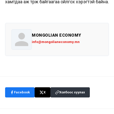
хамтдаа аж төрж байгаагаа ойлгох хэрэгтэй байна.
MONGOLIAN ECONOMY
info@mongolianeconomy.mn
Facebook
X
Холбоос хуулах