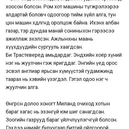
хоосон болсон. Ром хот машины түгжрэлээрээ
алдартай боловч одоогоор тийм зүйл алга, тун
цөөхөн машин хөдөлгөөнд оролцож байна. Ихэнх албан
газар, тэр дундаа манай сониныхон гэрээсээ
ажиллаж эхэлсэн. Ажлынхны маань
хүүхдүүдийн сургууль хаагдсан.
Би Трастеверед амьдардаг. Эндхийн хоёр хүний
нэг нь жуулчин гэж яригддаг. Энгийн үед орос
эсвэл англиар ярьсан хүмүүстэй гудамжинд
таарах нь хэвийн үзэгдэл. Гэтэл одоо нэг ч
жуулчин алга.
Өнгөрсөн долоо хоногт Миланд очиход хотын
бараг хагас нь эзэнгүй юм шиг санагдсан.
Зоогийн газрууд бараг үйлчлүүлэгчгүй болсон.
Гэхдээ намайг буруугаар битгий ойлгоорой,