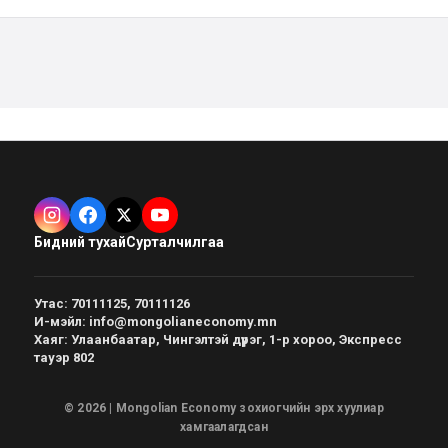
Бидний тухай
Сурталчилгаа
Утас
:
70111125, 70111126
И-мэйл
:
info@mongolianeconomy.mn
Хаяг
:
Улаанбаатар, Чингэлтэй дүүрэг, 1-р хороо, Экспресс
тауэр 802
© 2026 | Mongolian Economy зохиогчийн эрх хуулиар
хамгаалагдсан