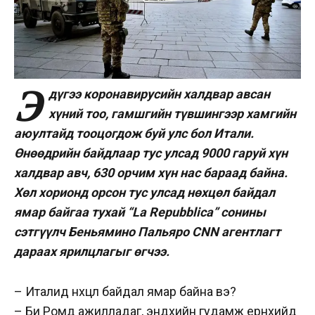
Э
дүгээ коронавирусийн халдвар авсан
хүний тоо, гамшгийн түвшингээр хамгийн
аюултайд тооцогдож буй улс бол Итали.
Өнөөдрийн байдлаар тус улсад 9000 гаруй хүн
халдвар авч, 630 орчим хүн нас бараад байна.
Хөл хорионд орсон тус улсад нөхцөл байдал
ямар байгаа тухай “
La Repubblica” сонины
сэтгүүлч Беньямино Пальяро CNN агентлагт
дараах ярилцлагыг өгчээ.
– Италид нөхцөл байдал ямар байна вэ?
– Би Ромд ажилладаг, эндхийн гудамж ерөнхийдөө