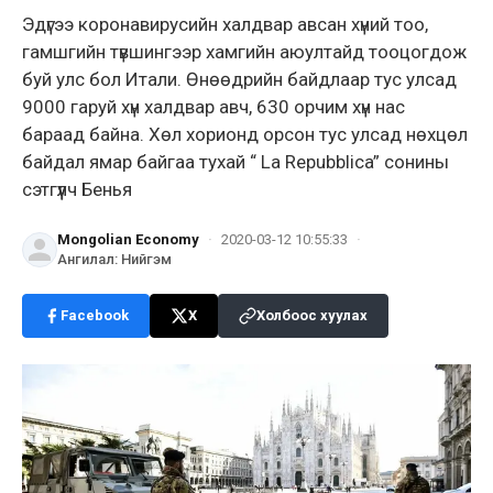
Эдүгээ коронавирусийн халдвар авсан хүний тоо,
гамшгийн түвшингээр хамгийн аюултайд тооцогдож
буй улс бол Итали. Өнөөдрийн байдлаар тус улсад
9000 гаруй хүн халдвар авч, 630 орчим хүн нас
бараад байна. Хөл хорионд орсон тус улсад нөхцөл
байдал ямар байгаа тухай “ La Repubblica” сонины
сэтгүүлч Бенья
Mongolian Economy
·
2020-03-12 10:55:33
·
Ангилал
:
Нийгэм
Facebook
X
Холбоос хуулах