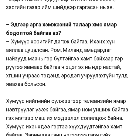
засгийн газар ийм шийдвэр гаргасан нь зөв.
– Эдгээр арга хэмжээний талаар хүмүүс ямар
бодолтой байгаа вэ?
– Хүмүүс хоригийг дагаж байгаа. Ихэнх хүн
аяллаа цуцалсан. Ром, Миланд амьдардаг
найзууд маань гэр бүлтэйгээ хамт байхаар гэр
рүүгээ явмаар байгаа ч эцэг эх нь өндөр настай,
хөгшин учраас тэдэнд эрсдэл учруулахгүйн тулд
явахаа больсон.
Хүмүүс нийгмийн сүлжээгээр телевизийн ямар
нэвтрүүлэг үзэж байгаа, ямар ном уншиж байгаа
гэх мэтээр маш их мэдээлэл солилцож байна.
Хүмүүс ихэнхдээ гэртээ хүүхдүүдтэйгээ хамт
байгаа. Заримдаа ганц нэгээрээ гарч гүйх