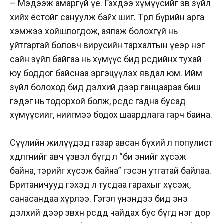
– Мэдээж амаргүй үе. Гэхдээ хүмүүсийг зөв зүйл
хийх ёстойг сануулж байх шиг. Төрөл бүрийн арга
хэмжээ хойшлогдож, аялаж болохгүй нь
уйтгартай боловч вирусийн тархалтын үеэр нэг
сайн зүйл байгаа нь хүмүүс бид өөрсдийнхөө тухай
юу боддог байснаа эргэцүүлэх явдал юм. Ийм
зүйл болоход бид дэлхий дээр ганцаараа биш
гэдэг нь тодорхой болж, өөрсдөөсөө гадна бусад
хүмүүсийг, нийгмээ бодох шаардлага гарч байна.
Сүүлийн жилүүдэд газар авсан бүхий л популист
хөдөлгөөнийг авч үзвэл бүгд л “би энийг хүсэж
байна, тэрийг хүсэж байна” гэсэн утгатай байлаа.
Британичууд гэхэд л тусдаа гарахыг хүсэж,
санасандаа хүрлээ. Гэтэл үнэндээ бид энэ
дэлхий дээр зөвхөн өөрсдөдөө найдах бус бүгд нэг дор