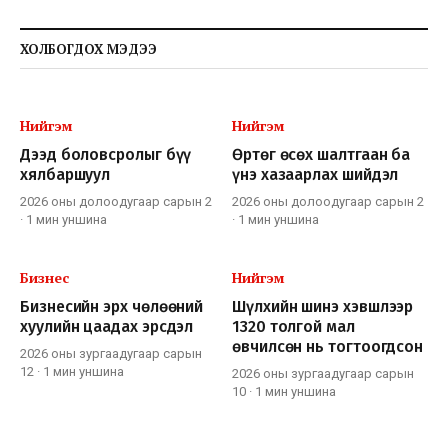
ХОЛБОГДОХ МЭДЭЭ
Нийгэм
Нийгэм
Дээд боловсролыг бүү
Өртөг өсөх шалтгаан ба
хялбаршуул
үнэ хазаарлах шийдэл
2026 оны долоодугаар сарын 2
2026 оны долоодугаар сарын 2
·
1 мин
уншина
·
1 мин
уншина
Бизнес
Нийгэм
Бизнесийн эрх чөлөөний
Шүлхийн шинэ хэвшлээр
хуулийн цаадах эрсдэл
1320 толгой мал
өвчилсөн нь тогтоогдсон
2026 оны зургаадугаар сарын
12
·
1 мин
уншина
2026 оны зургаадугаар сарын
10
·
1 мин
уншина