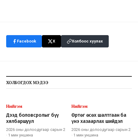
Facebook
X
Холбоос хуулах
ХОЛБОГДОХ МЭДЭЭ
Нийгэм
Нийгэм
Дээд боловсролыг бүү
Өртөг өсөх шалтгаан ба
хялбаршуул
үнэ хазаарлах шийдэл
2026 оны долоодугаар сарын 2
2026 оны долоодугаар сарын 2
·
1 мин
уншина
·
1 мин
уншина