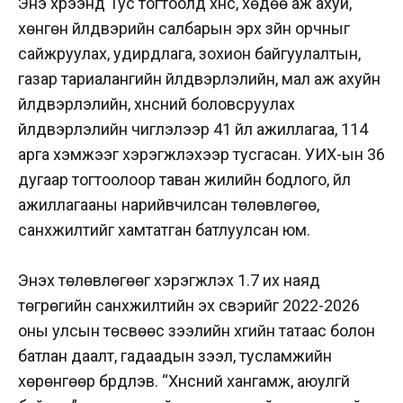
Энэ хүрээнд Тус тогтоолд хүнс, хөдөө аж ахуй,
хөнгөн үйлдвэрийн салбарын эрх зүйн орчныг
сайжруулах, удирдлага, зохион байгуулалтын,
газар тариалангийн үйлдвэрлэлийн, мал аж ахуйн
үйлдвэрлэлийн, хүнсний боловсруулах
үйлдвэрлэлийн чиглэлээр 41 үйл ажиллагаа, 114
арга хэмжээг хэрэгжүүлэхээр тусгасан. УИХ-ын 36
дугаар тогтоолоор таван жилийн бодлого, үйл
ажиллагааны нарийвчилсан төлөвлөгөө,
санхүүжилтийг хамтатган батлуулсан юм.
Энэхүү төлөвлөгөөг хэрэгжүүлэх 1.7 их наяд
төгрөгийн санхүүжилтийн эх үүсвэрийг 2022-2026
оны улсын төсвөөс зээлийн хүүгийн татаас болон
батлан даалт, гадаадын зээл, тусламжийн
хөрөнгөөр бүрдүүлэв. “Хүнсний хангамж, аюулгүй