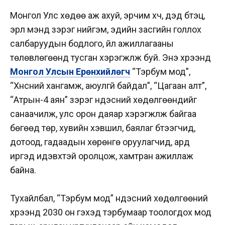
Монгол Улс хөдөө аж ахуй, эрчим хүч, дэд бүтэц,
эрүүл мэнд зэрэг нийгэм, эдийн засгийн голлох
салбаруудын бодлого, үйл ажиллагааны
төлөвлөгөөнд тусган хэрэгжүүлж буй. Энэ хүрээнд
Монгол Улсын Ерөнхийлөгч
“Тэрбум мод”,
“Хүнсний хангамж, аюулгүй байдал”, “Цагаан алт”,
“Атрын-4 аян” зэрэг үндэсний хөдөлгөөнүүдийг
санаачилж, улс орон даяар хэрэгжүүлж байгаа
бөгөөд төр, хувийн хэвшил, баялаг бүтээгчид,
дотоод, гадаадын хөрөнгө оруулагчид, ард
иргэд идэвхтэй оролцож, хамтран ажиллаж
байна.
Тухайлбал, “Тэрбум мод” үндэсний хөдөлгөөний
хүрээнд 2030 он гэхэд тэрбумаар тоологдох мод