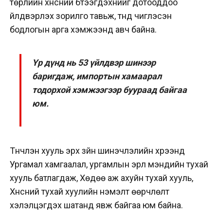
төрлийн хүнсний бүтээгдэхүүнийг дотооддоо
үйлдвэрлэх зорилго тавьж, түүнд чиглэсэн
бодлогын арга хэмжээнүүд авч байна.
Үр дүнд нь 53 үйлдвэр шинээр
баригдаж, импортын хамаарал
тодорхой хэмжээгээр буураад байгаа
юм.
Түүнчлэн хууль эрх зүйн шинэчлэлийн хүрээнд
Ургамал хамгаалал, ургамлын эрүүл мэндийн тухай
хууль батлагдаж, Хөдөө аж ахуйн тухай хууль,
Хүнсний тухай хуулийн нэмэлт өөрчлөлт
хэлэлцэгдэх шатанд явж байгаа юм байна.