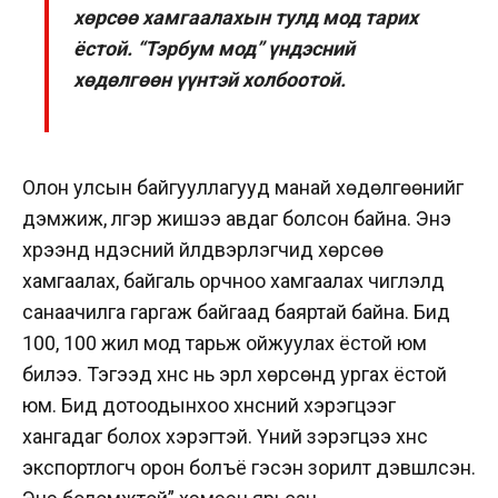
хөрсөө хамгаалахын тулд мод тарих
ёстой. “Тэрбум мод” үндэсний
хөдөлгөөн үүнтэй холбоотой.
Олон улсын байгууллагууд манай хөдөлгөөнийг
дэмжиж, үлгэр жишээ авдаг болсон байна. Энэ
хүрээнд үндэсний үйлдвэрлэгчид хөрсөө
хамгаалах, байгаль орчноо хамгаалах чиглэлд
санаачилга гаргаж байгаад баяртай байна. Бид
100, 100 жил мод тарьж ойжуулах ёстой юм
билээ. Тэгээд хүнс нь эрүүл хөрсөнд ургах ёстой
юм. Бид дотоодынхоо хүнсний хэрэгцээг
хангадаг болох хэрэгтэй. Үүний зэрэгцээ хүнс
экспортлогч орон болъё гэсэн зорилт дэвшүүлсэн.