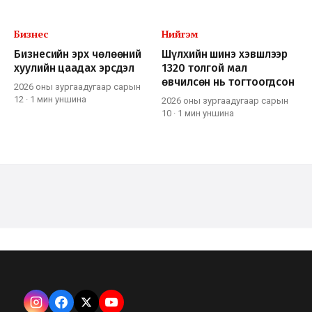
Бизнес
Нийгэм
Бизнесийн эрх чөлөөний
Шүлхийн шинэ хэвшлээр
хуулийн цаадах эрсдэл
1320 толгой мал
өвчилсөн нь тогтоогдсон
2026 оны зургаадугаар сарын
12
·
1 мин
уншина
2026 оны зургаадугаар сарын
10
·
1 мин
уншина