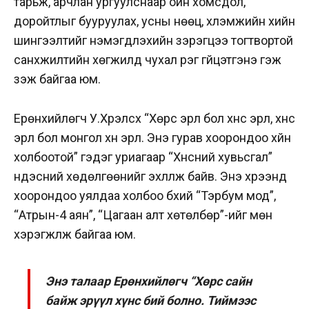
тарьж, арчлан ургуулснаар ойн хомсдол,
доройтлыг бууруулах, усны нөөц, хүлэмжийн хийн
шингээлтийг нэмэгдүүлэхийн зэрэгцээ тогтвортой
санхүүжилтийн хөгжилд чухал үүрэг гүйцэтгэнэ гэж
үзэж байгаа юм.
Ерөнхийлөгч У.Хүрэлсүх “Хөрс эрүүл бол хүнс эрүүл, хүнс
эрүүл бол монгол хүн эрүүл. Энэ гурав хоорондоо хүйн
холбоотой” гэдэг уриагаар “Хүнсний хувьсгал”
үндэсний хөдөлгөөнийг эхлүүлж байв. Энэ хүрээнд
хоорондоо уялдаа холбоо бүхий “Тэрбум мод”,
“Атрын-4 аян”, “Цагаан алт хөтөлбөр”-ийг мөн
хэрэгжүүлж байгаа юм.
Энэ талаар Ерөнхийлөгч “Хөрс сайн
байж эрүүл хүнс бий болно. Тиймээс