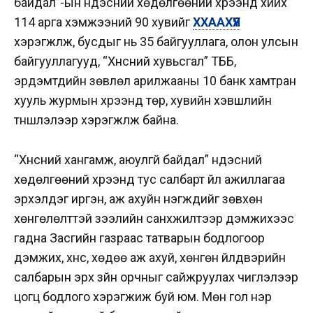
байдал”-ын үндэсний хөдөлгөөний хүрээнд хийх
114 арга хэмжээний 90 хувийг
ХХААХҮЯ
хэрэгжүүлж, бусдыг нь 35 байгууллага, олон улсын
байгууллагууд, “Хүнсний хувьсгал” ТББ,
эрдэмтдийн зөвлөл арилжааны 10 банк хамтран
хууль журмын хүрээнд төр, хувийн хэвшлийн
түншлэлээр хэрэгжүүлж байна.
“Хүнсний хангамж, аюулгүй байдал” үндэсний
хөдөлгөөний хүрээнд тус салбарт үйл ажиллагаа
эрхэлдэг иргэн, аж ахуйн нэгжүүдийг зөвхөн
хөнгөлөлттэй зээлийн санхүүжилтээр дэмжихээс
гадна Засгийн газраас татварын бодлогоор
дэмжих, хүнс, хөдөө аж ахуй, хөнгөн үйлдвэрийн
салбарын эрх зүйн орчныг сайжруулах чиглэлээр
цогц бодлого хэрэгжиж буй юм. Мөн гол нэр