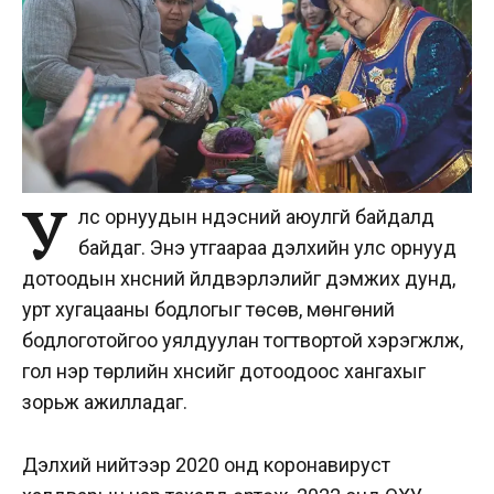
У
лс орнуудын үндэсний аюулгүй байдалд
байдаг. Энэ утгаараа дэлхийн улс орнууд
дотоодын хүнсний үйлдвэрлэлийг дэмжих дунд,
урт хугацааны бодлогыг төсөв, мөнгөний
бодлоготойгоо уялдуулан тогтвортой хэрэгжүүлж,
гол нэр төрлийн хүнсийг дотоодоос хангахыг
зорьж ажилладаг.
Дэлхий нийтээр 2020 онд коронавируст