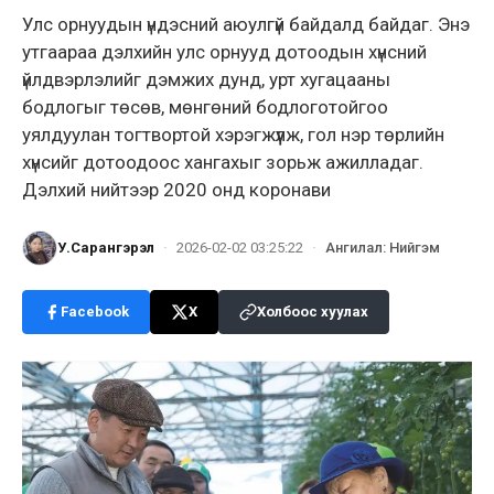
Улс орнуудын үндэсний аюулгүй байдалд байдаг. Энэ
утгаараа дэлхийн улс орнууд дотоодын хүнсний
үйлдвэрлэлийг дэмжих дунд, урт хугацааны
бодлогыг төсөв, мөнгөний бодлоготойгоо
уялдуулан тогтвортой хэрэгжүүлж, гол нэр төрлийн
хүнсийг дотоодоос хангахыг зорьж ажилладаг.
Дэлхий нийтээр 2020 онд коронави
У.Сарангэрэл
·
2026-02-02 03:25:22
·
Ангилал
:
Нийгэм
Facebook
X
Холбоос хуулах