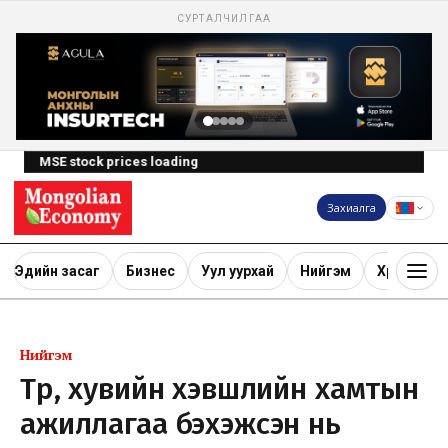
СУРТАЛЧИЛГАА
MSE stock prices loading
Захиалга
Эдийн засаг
Бизнес
Уул уурхай
Нийгэм
Хөрөнгө ору
Нийгэм
Төр, хувийн хэвшлийн хамтын
ажиллагаа бэхэжсэн нь