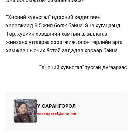
Энэ боломжтой” хэмээн ярьсан.
“Хүнсний хувьсгал” үндэсний хөдөлгөөн
хэрэгжээд 3.5 жил болж байна. Энэ хугацаанд
Төр, хувийн хэвшлийн хамтын ажиллагаа
жинхэнэ утгаараа хэрэгжиж, олон төрлийн арга
хэмжээ нь очих ёстой эздэдээ хүрсээр байна.
“Хүнсний хувьсгал” тусгай дугаараас
У.САРАНГЭРЭЛ
sarangerel@one.mn