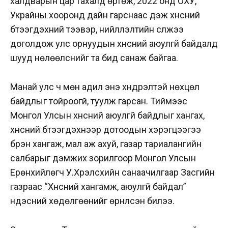
халдварын цар тахалд өртөж, 2022 онд ОХУ,
Украйны хооронд дайн гарснаас үүдэж хүнсний
бүтээгдэхүүний тээвэр, нийлүүлэлтийн сүлжээ
доголдож улс орнуудын хүнсний аюулгүй байдалд
шууд нөлөөлснийг та бид санаж байгаа.
Манай улс ч мөн адил энэ хүндрэлтэй нөхцөл
байдлыг тойроогүй, туулж гарсан. Тиймээс
Монгол Улсын хүнсний аюулгүй байдлыг хангах,
хүнсний бүтээгдэхүүнээр дотоодын хэрэгцээгээ
бүрэн хангаж, мал аж ахуй, газар тариалангийн
салбарыг дэмжих зорилгоор Монгол Улсын
Ерөнхийлөгч У.Хүрэлсүхийн санаачилгаар Засгийн
газраас “Хүнсний хангамж, аюулгүй байдал”
үндэсний хөдөлгөөнийг өрнүүлсэн билээ.