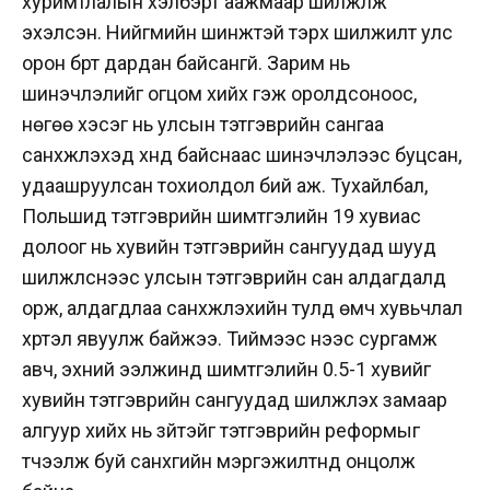
хуримтлалын хэлбэрт аажмаар шилжүүлж
эхэлсэн. Нийгмийн шинжтэй тэрхүү шилжилт улс
орон бүрт дардан байсангүй. Зарим нь
шинэчлэлийг огцом хийх гэж оролдсоноос,
нөгөө хэсэг нь улсын тэтгэврийн сангаа
санхүүжүүлэхэд хүнд байснаас шинэчлэлээс буцсан,
удаашруулсан тохиолдол бий аж. Тухайлбал,
Польшид тэтгэврийн шимтгэлийн 19 хувиас
долоог нь хувийн тэтгэврийн сангуудад шууд
шилжүүлснээс улсын тэтгэврийн сан алдагдалд
орж, алдагдлаа санхүүжүүлэхийн тулд өмч хувьчлал
хүртэл явуулж байжээ. Тиймээс үүнээс сургамж
авч, эхний ээлжинд шимтгэлийн 0.5-1 хувийг
хувийн тэтгэврийн сангуудад шилжүүлэх замаар
алгуур хийх нь зүйтэйг тэтгэврийн реформыг
түүчээлж буй санхүүгийн мэргэжилтнүүд онцолж