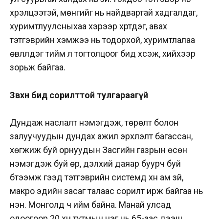
хүрэлцээтэй, мөнгийг нь найдвартай хадгалдаг,
хуримтлуулсныхаа хэрээр хүртдэг, авах
тэтгэврийн хэмжээ нь тодорхой, хуримтлалаа
өвлүүлдэг тийм л тогтолцоог бид хүсэж, хийхээр
зорьж байгаа.
Зөвхөн бид сорилттой тулгараагүй
Дундаж наслалт нэмэгдэж, төрөлт болон
залуучуудын дундах ажил эрхлэлт багассан,
хөгжиж буй орнуудын Засгийн газрын өсөн
нэмэгдэж буй өр, дэлхий даяар буурч буй
бүтээмж гээд тэтгэврийн системд хүн ам зүй,
макро эдийн засаг талаас сорилт ирж байгаа нь
үнэн. Монголд ч ийм байна. Манай улсад
одоогоор 20 хүн тутмын нэг нь 65-аас дээш