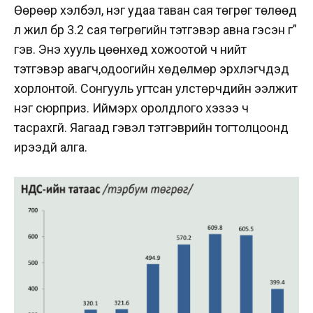
Өөрөөр хэлбэл, нэг удаа таван сая төгрөг төлөөд
л жил бүр 3.2 сая төгрөгийн тэтгэвэр авна гэсэн үг”
гэв. Энэ хууль цөөнхөд хожоотой ч нийт
тэтгэвэр авагч,одоогийн хөдөлмөр эрхлэгчдэд
хорлонтой. Сонгууль угтсан улстөрчдийн ээлжит
нэг сюрприз. Иймэрхүү оролдлого хэзээ ч
тасрахгүй. Яагаад гэвэл тэтгэврийн тогтолцоонд
ирээдүй алга.