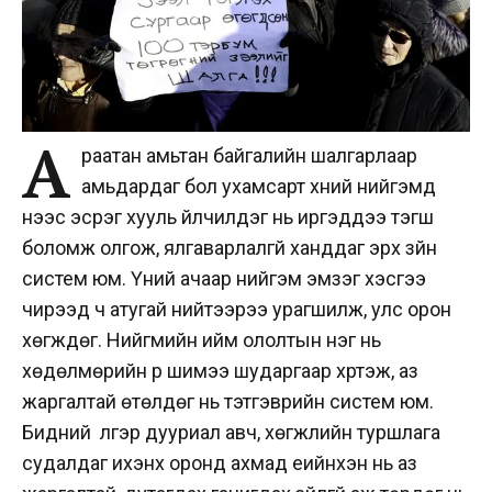
А
раатан амьтан байгалийн шалгарлаар
амьдардаг бол ухамсарт хүний нийгэмд
үүнээс эсрэг хууль үйлчилдэг нь иргэддээ тэгш
боломж олгож, ялгаварлалгүй ханддаг эрх зүйн
систем юм. Үүний ачаар нийгэм эмзэг хэсгээ
чирээд ч атугай нийтээрээ урагшилж, улс орон
хөгждөг. Нийгмийн ийм ололтын нэг нь
хөдөлмөрийн үр шимээ шударгаар хүртэж, аз
жаргалтай өтөлдөг нь тэтгэврийн систем юм.
Бидний үлгэр дууриал авч, хөгжлийн туршлага
судалдаг ихэнх оронд ахмад үеийнхэн нь аз