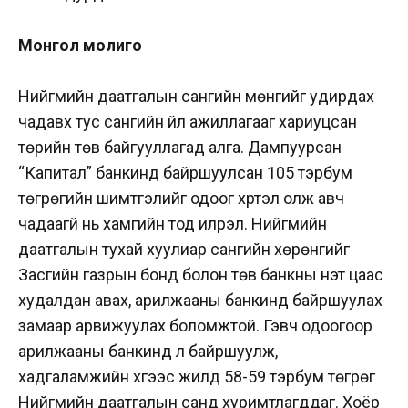
Монгол молиго
Нийгмийн даатгалын сангийн мөнгийг удирдах
чадавх тус сангийн үйл ажиллагааг хариуцсан
төрийн төв байгууллагад алга. Дампуурсан
“Капитал” банкинд байршуулсан 105 тэрбум
төгрөгийн шимтгэлийг одоог хүртэл олж авч
чадаагүй нь хамгийн тод илрэл. Нийгмийн
даатгалын тухай хуулиар сангийн хөрөнгийг
Засгийн газрын бонд болон төв банкны үнэт цаас
худалдан авах, арилжааны банкинд байршуулах
замаар арвижуулах боломжтой. Гэвч одоогоор
арилжааны банкинд л байршуулж,
хадгаламжийн хүүгээс жилд 58-59 тэрбум төгрөг
Нийгмийн даатгалын санд хуримтлагддаг. Хоёр