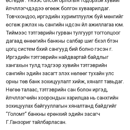
өсгөдөг. Үүнээс олсон орлогын тодорхой хувийг
үйлчлүүлэгчдэдээ өгөөж болгон хуваарилдаг.
Товчхондоо, иргэдийн хуримтлуулж буй мөнгийг
өсгөж үржүүлэх нь сангийн үндсэн үйл ажиллагаа юм.
Тиймээс тэтгэврийн гурван тулгуурт тогтолцоог
дагаад өнөөгийн банкны салбар шиг бүхэл бүтэн
цогц систем бүхий сангууд бий болно гэсэн үг.
Иргэдийн тэтгэврийн найдвартай байдлыг
хангахын тулд тэдгээр хувийн тэтгэврийн
сангийн эдийн засагт үзүүлэх нөлөөг тухайн улс
орны төв банк зохицуулалт хийж, хяналт тавьдаг.
Нөгөө талаас, тэтгэврийн сан болон иргэд,
үйлчлүүлэгчийн хоорондын харилцаа нь санхүүгийн
зохицуулах байгууллагын хяналтанд байдгийг
“Голомт” банкны ерөнхий эдийн засагч
Г.Ганзориг тайлбарласан.