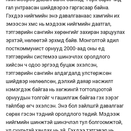
гал унтраасан шийдвэрээ гаргасаар байна.
Гэхдээ нийгмийн энэ давалгаанаас хамгийн их
эмээсэн хүмүүс нь мэдээж нийгмийн даатгал,
тэтгэврийн сангийн хөрөнгийг захиран зарцуулах
эрхтэй, нөлөөтэй эрхмүүд байв. Монголтой адил
посткоммунист орнууд 2000-аад оны үед
тэтгэврийн системээ шинэчлэх оролдлого
хийсэн ч одоо эргээд буцаж эхэлсэн,
тэтгэврийн сангийн алдагдалд улстөржсөн
шийдвэр нөлөөлсөн, дэлхий даяар насжилт
нэмэгдэж байгаа нь хөгжингүй тогтолцоотой
орнуудын толгойг ч гашилгаж байгаа гэх зэрэг
тайлбар өгч эхэлсэн. Энэ бол зайлшгүй давалгааг
сөрөх гэсэн тэдний оролдлого төдий. Мэдээж
нийгмийн шинжтэй шинэчлэл тул болгоомжтой,
ул суурьтай хандах нь зүй. Гэхдээ тэтгэвэр нь