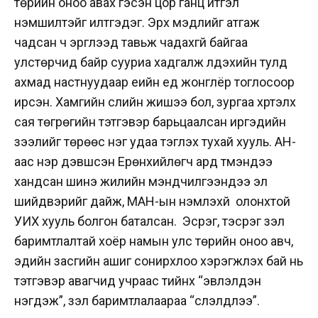
төрийн оноо авах гэсэн цор ганц итгэл
үнэмшилтэйг илтгэдэг. Эрх мэдлийг атгаж
чадсан ч эргүүлээд тавьж чадахгүй байгаа
улстөрчид байр сууриа хадгалж үлдэхийн тулд
ахмад настнуудаар үеийн үед жонглёр тоглосоор
ирсэн. Хамгийн сүүлийн жишээ бол, зургаа хүртэлх
сая төгрөгийн тэтгэвэр барьцаалсан иргэдийн
зээлийг төрөөс нэг удаа тэглэх тухай хууль. АН-
аас нэр дэвшсэн Ерөнхийлөгч ард түмэндээ
хандсан шинэ жилийн мэндчилгээндээ эл
шийдвэрийг дайж, МАН-ын үнэмлэхүй олонхтой
УИХ хууль болгон баталсан. Эсрэг, тэсрэг үзэл
баримтлалтай хоёр намын улс төрийн оноо авч,
эдийн засгийн ашиг сонирхлоо хэрэгжүүлэх бай нь
тэтгэвэр авагчид учраас тийнхүү “эвлэлдэн
нэгдэж”, үзэл баримтлалаараа “сүлэлдлээ”.