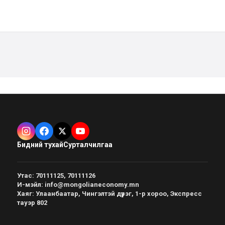
Бидний тухай
Сурталчилгаа
Утас
:
70111125, 70111126
И-мэйл
:
info@mongolianeconomy.mn
Хаяг
:
Улаанбаатар, Чингэлтэй дүүрэг, 1-р хороо, Экспресс
тауэр 802