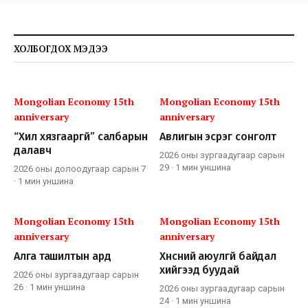
ХОЛБОГДОХ МЭДЭЭ
Mongolian Economy 15th
Mongolian Economy 15th
anniversary
anniversary
“Хил хязгааргүй” салбарын
Авлигын эсрэг сонголт
далавч
2026 оны зургаадугаар сарын
29
·
1 мин
уншина
2026 оны долоодугаар сарын 7
·
1 мин
уншина
Mongolian Economy 15th
Mongolian Economy 15th
anniversary
anniversary
Алга ташилтын ард
Хүнсний аюулгүй байдал
хийгээд буудай
2026 оны зургаадугаар сарын
26
·
1 мин
уншина
2026 оны зургаадугаар сарын
24
·
1 мин
уншина