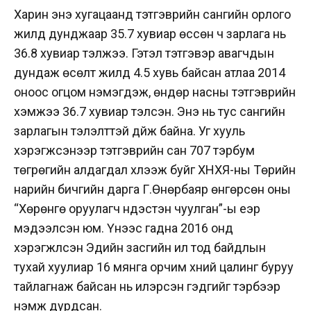
Харин энэ хугацаанд тэтгэврийн сангийн орлого
жилд дунджаар 35.7 хувиар өссөн ч зарлага нь
36.8 хувиар тэлжээ. Гэтэл тэтгэвэр авагчдын
дундаж өсөлт жилд 4.5 хувь байсан атлаа 2014
оноос огцом нэмэгдэж, өндөр насны тэтгэврийн
хэмжээ 36.7 хувиар тэлсэн. Энэ нь тус сангийн
зарлагын тэлэлттэй дүйж байна. Уг хууль
хэрэгжсэнээр тэтгэврийн сан 707 тэрбум
төгрөгийн алдагдал хүлээж буйг ХНХЯ-ны Төрийн
нарийн бичгийн дарга Г.Өнөрбаяр өнгөрсөн оны
“Хөрөнгө оруулагч үндэстэн чуулган”-ы үеэр
мэдээлсэн юм. Үүнээс гадна 2016 онд
хэрэгжүүлсэн Эдийн засгийн ил тод байдлын
тухай хуулиар 16 мянга орчим хүний цалинг буруу
тайлагнаж байсан нь илэрсэн гэдгийг тэрбээр
нэмж дурдсан.