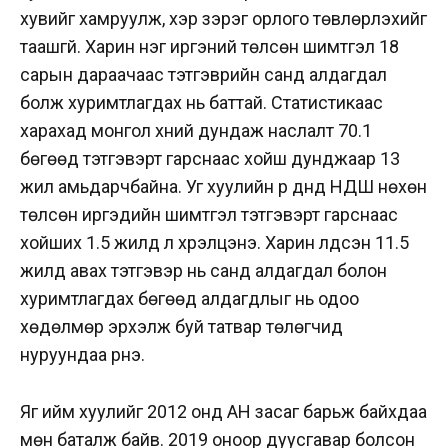
хувийг хамруулж, хэр зэрэг орлого төвлөрүүлэхийг
таашгүй. Харин нэг иргэний төлсөн шимтгэл 18
сарын дараачаас тэтгэврийн санд алдагдал
болж хуримтлагдах нь баттай. Статистикаас
харахад монгол хүний дундаж наслалт 70.1
бөгөөд тэтгэвэрт гарснаас хойш дунджаар 13
жил амьдарчбайна. Уг хуулийн үр дүнд НДШ нөхөн
төлсөн иргэдийн шимтгэл тэтгэвэрт гарснаас
хойших 1.5 жилд л хүрэлцэнэ. Харин үлдсэн 11.5
жилд авах тэтгэвэр нь санд алдагдал болон
хуримтлагдах бөгөөд алдагдлыг нь одоо
хөдөлмөр эрхэлж буй татвар төлөгчид
нуруундаа үүрнэ.
Яг ийм хуулийг 2012 онд АН засаг барьж байхдаа
мөн баталж байв. 2019 оноор дуусгавар болсон