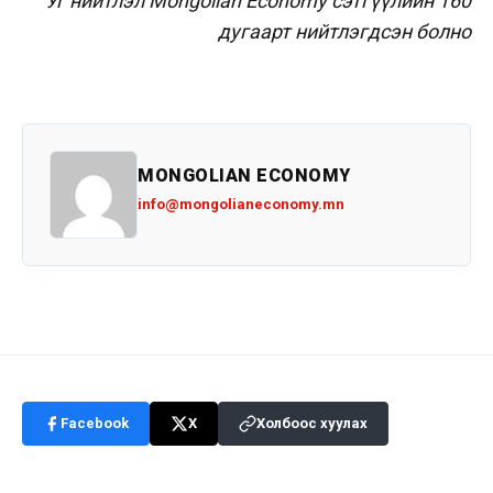
Уг нийтлэл Mongolian Economy сэтгүүлийн 160
дугаарт нийтлэгдсэн болно
MONGOLIAN ECONOMY
info@mongolianeconomy.mn
Facebook
X
Холбоос хуулах