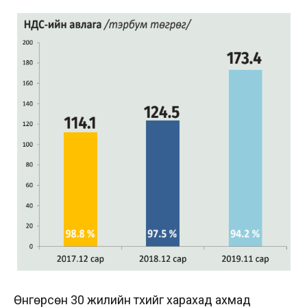
Өнгөрсөн 30 жилийн түүхийг харахад ахмад