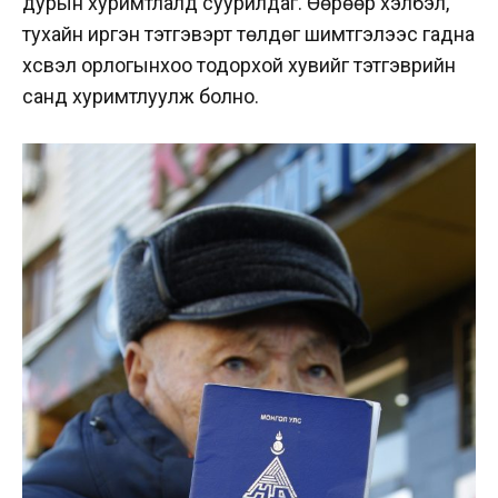
дурын хуримтлалд суурилдаг. Өөрөөр хэлбэл,
тухайн иргэн тэтгэвэрт төлдөг шимтгэлээс гадна
хүсвэл орлогынхоо тодорхой хувийг тэтгэврийн
санд хуримтлуулж болно.