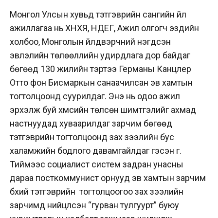
Монгол Улсын хувьд тэтгэврийн сангийн үйл
ажиллагаа нь ХНХЯ, НДЕГ, Ажил олгогч эздийн
холбоо, Монголын үйлдвэрчний нэгдсэн
эвлэлийн төлөөллийн удирдлага дор байдаг
бөгөөд 130 жилийн тэртээ Германы Канцлер
Отто фон Бисмаркын санаачилсан эв хамтын
тогтолцоонд суурилдаг. Энэ нь одоо ажил
эрхэлж буй хүмүүсийн төлсөн шимтгэлийг ахмад
настнуудад хуваарилдаг зарчим бөгөөд
тэтгэврийн тогтолцоонд зах зээлийн бус
халамжийн бодлого давамгайлдаг гэсэн үг.
Тиймээс социалист систем задран унасны
дараа посткоммунист орнууд эв хамтын зарчим
бүхий тэтгэврийн тогтолцоогоо зах зээлийн
зарчимд нийцүүлсэн “гурван тулгуурт” буюу