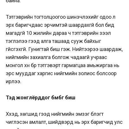
байна.
Тэтгэврийн тогтолцоогоо шинэчлэхийг одоо л
эрх баригчдаас эрчимтэй шаардахгүй бол бид
магадгүй 10 жилийн дараа ч тэтгэврийн зээл
тэглэлээ гээд алга ташаад сууж байхыг
үгүйсгэхгүй. Гунигтай биш гэжүү. Нийтээрээ шаардаж,
нийгмийн захиалга болгож чадаагүй учраас
монгол хүн бүр тэтгэвэрт гармагцаа амьжиргаа нь
эрс мууддаг харгис нийгмийн золиос болсоор
ирлээ.
Тэд жонглёрддог бөмбөг биш
Хүүхэд, хөгшид гээд нийгмийн эмзэг бүлэгт
чиглэсэн амлалт, шийдвэрүүд нь эрх баригчид улс