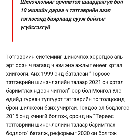
Шинэчлэлийг эрчимтэй шаардахгүй бол
10 жилийн дараа ч тэтгэврийн зээл
тэглэсэнд баярлаад сууж байхыг
үгүйсгэхгүй
Тэтгэврийн системийг шинэчлэх хэрэгцээ аль
эрт үүссэн ч яагаад ч юм энэ ажлыг өнөөг хүртэл
хийгээгүй. Анх 1999 онд баталсан “Төрөөс
тэтгэврийн шинэчлэлийн талаар 2021 он хүртэл
баримтлах үндсэн чиглэл”-ээр бол Монгол Улс
өдийд гурван тулгуурт тэтгэврийн тогтолцоонд
бүрэн шилжсэн байх учиртай. Гэхдээ эл бодлогоо
2015 онд хүчингүй болгож, оронд нь “Төрөөс
тэтгэврийн шинэчлэлийн талаар баримтлах
бодлого” баталж, реформыг 2030 он болгож