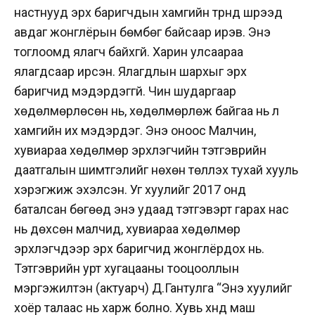
настнууд эрх баригчдын хамгийн түрүүнд шүүрээд
авдаг жонглёрын бөмбөг байсаар ирэв. Энэ
тоглоомд ялагч байхгүй. Харин улсаараа
ялагдсаар ирсэн. Ялагдлын шархыг эрх
баригчид мэдэрдэггүй. Чин шударгаар
хөдөлмөрлөсөн нь, хөдөлмөрлөж байгаа нь л
хамгийн их мэдэрдэг. Энэ оноос Малчин,
хувиараа хөдөлмөр эрхлэгчийн тэтгэврийн
даатгалын шимтгэлийг нөхөн төлүүлэх тухай хууль
хэрэгжиж эхэлсэн. Уг хуулийг 2017 онд
баталсан бөгөөд энэ удаад тэтгэвэрт гарах нас
нь дөхсөн малчид, хувиараа хөдөлмөр
эрхлэгчдээр эрх баригчид жонглёрдох нь.
Тэтгэврийн урт хугацааны тооцооллын
мэргэжилтэн (актуарч) Д.Гантулга “Энэ хуулийг
хоёр талаас нь харж болно. Хувь хүнд маш