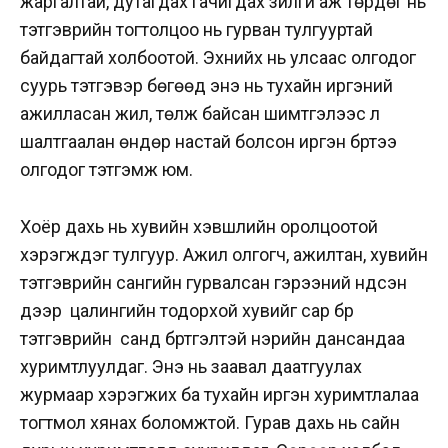
жаргалтай, дутагдах гачигдах зүйлгүй аж төрдөг нь
тэтгэврийн тогтолцоо нь гурван тулгууртай
байдагтай холбоотой. Эхнийх нь улсаас олгодог
суурь тэтгэвэр бөгөөд энэ нь тухайн иргэний
ажилласан жил, төлж байсан шимтгэлээс үл
шалтгаалан өндөр настай болсон иргэн бүртээ
олгодог тэтгэмж юм.
Хоёр дахь нь хувийн хэвшлийн оролцоотой
хэрэгждэг тулгуур. Ажил олгогч, ажилтан, хувийн
тэтгэврийн сангийн гурвалсан гэрээний үндсэн
дээр цалингийн тодорхой хувийг сар бүр
тэтгэврийн санд бүртгэлтэй нэрийн дансандаа
хуримтлуулдаг. Энэ нь заавал даатгуулах
журмаар хэрэгжих ба тухайн иргэн хуримтлалаа
тогтмол хянах боломжтой. Гурав дахь нь сайн