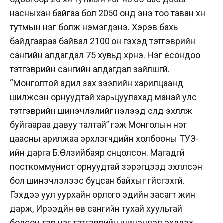
насныхан байгаа бол 2050 онд энэ тоо таван хүн
тутмын нэг болж нэмэгдэнэ. Хэрэв бахь
байдгаараа байвал 2100 он гэхэд тэтгэврийн
сангийн алдагдал 75 хувьд хүрнэ. Нэг ёсондоо
тэтгэврийн сангийн алдагдал зайлшгүй.
“Монголтой адил зах зээлийн харилцаанд
шилжсэн орнуудтай харьцуулахад манай улс
тэтгэврийн шинэчлэлийг нэлээд сүүлд эхлүүлж
буйгаараа давуу талтай” гэж Монголын үнэт
цаасны арилжаа эрхлэгчдийн холбооны ТУЗ-
ийн дарга Б.Өлзийбаяр онцолсон. Магадгүй
посткоммунист орнуудтай зэрэгцээд эхлүүлсэн
бол шинэчлэлээс буцсан байхыг үгүйсгэхгүй.
Гэхдээ уул уурхайн орлого эдийн засагт жин
дарж, Ирээдүйн өв сангийн тухай хуультай
болсон тэр цаг тэтгэврийн шинэчлэл эхлүүлэх