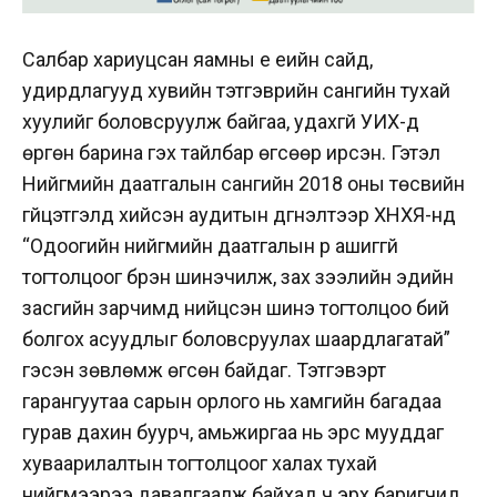
Салбар хариуцсан яамны үе үеийн сайд,
удирдлагууд хувийн тэтгэврийн сангийн тухай
хуулийг боловсруулж байгаа, удахгүй УИХ-д
өргөн барина гэх тайлбар өгсөөр ирсэн. Гэтэл
Нийгмийн даатгалын сангийн 2018 оны төсвийн
гүйцэтгэлд хийсэн аудитын дүгнэлтээр ХНХЯ-нд
“Одоогийн нийгмийн даатгалын үр ашиггүй
тогтолцоог бүрэн шинэчилж, зах зээлийн эдийн
засгийн зарчимд нийцсэн шинэ тогтолцоо бий
болгох асуудлыг боловсруулах шаардлагатай”
гэсэн зөвлөмж өгсөн байдаг. Тэтгэвэрт
гарангуутаа сарын орлого нь хамгийн багадаа
гурав дахин буурч, амьжиргаа нь эрс мууддаг
хуваарилалтын тогтолцоог халах тухай
нийгмээрээ давалгаалж байхад ч эрх баригчид