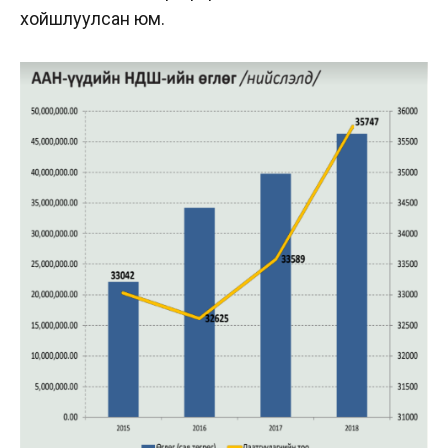
хойшлуулсан юм.