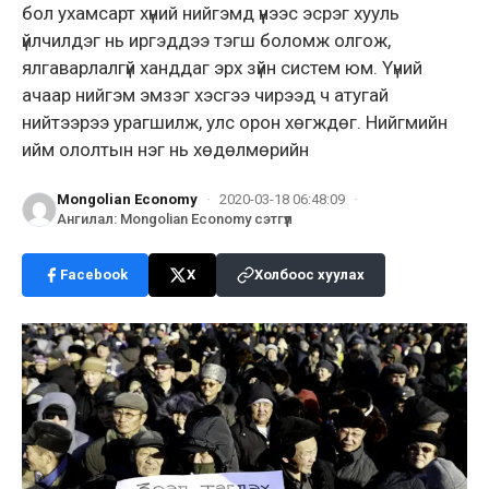
бол ухамсарт хүний нийгэмд үүнээс эсрэг хууль
үйлчилдэг нь иргэддээ тэгш боломж олгож,
ялгаварлалгүй ханддаг эрх зүйн систем юм. Үүний
ачаар нийгэм эмзэг хэсгээ чирээд ч атугай
нийтээрээ урагшилж, улс орон хөгждөг. Нийгмийн
ийм ололтын нэг нь хөдөлмөрийн
Mongolian Economy
·
2020-03-18 06:48:09
·
Ангилал
:
Mongolian Economy сэтгүүл
Facebook
X
Холбоос хуулах