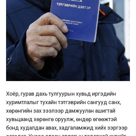
Хоёр, гурав дахь тулгуурын хувьд иргэдийн
хуримтлалыг тухайн тэтгэврийн сангууд санхүү,
хөрөнгийн зах зээлээр дамжуулан ашигтай
хувьцаанд хөрөнгө оруулж, өндөр өгөөжтэй
бонд худалдан авах, хадгаламжид хийх зэргээр