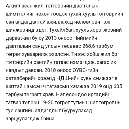
Ажилласан жил, тэтгэврийн даатгалын
шимтгэлийг нөхөн тооцох тухай хууль тэтгэврийн
сан алдагдалтай ажиллахад нөлөөлсөн гэж
шинжээчид үздэг. Тухайлбал, хууль хэрэгжсэний
дараа жил буюу 2013 оноос Нийгмийн
даатгалын санд улсын төсвөөс 268.6 тэрбум
төгрөг хуваарилж эхэлсэн. Түүнээс хойш жил бүр
тэтгэврийн сангийн татаас нэмэгдэж, хагас их
наядыг давсан. 2018 оноос ОУВС-гийн
хөтөлбөрийн хүрээнд НДШ-ийн хувь хэмжээг үе
шаттай нэмсэн ч татаасын хэмжээ 2019 онд 605
тэрбум төгрөгт хүрэв. Нэг ёсондоо иргэдийн
татвар төлсөн 19-20 төгрөг тутмын нэг төгрөг нь
тус сангийн алдагдлыг бууруулахад
зарцуулагдаж байна.