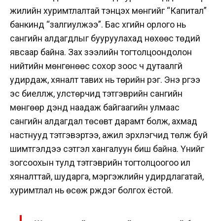
жилийн хуримтлалтай тэнцэх мөнгийг “Капитал”
банкинд “залгиулжээ”. Бас хүүгийн орлого нь
сангийн алдагдлыг бууруулахад нөхөөс төдий
явсаар байна. Зах зээлийн тогтолцоондолон
нийтийн мөнгөнөөс сохор зоос ч дутаалгүй
удирдаж, хяналт тавих нь төрийн үүрэг. Энэ үүргээ
эс биелүүлж, улстөрчид тэтгэврийн сангийн
мөнгөөр дэндүү наадаж байгаагийн улмаас
сангийн алдагдал төсөвт дарамт болж, ахмад
настнууд тэтгэвэртээ, ажил эрхлэгчид төлж буй
шимтгэлдээ сэтгэл хангалуун биш байна. Үүнийг
зогсоохын тулд тэтгэврийн тогтолцоогоо илүү
хяналттай, шударга, мэргэжлийн удирдлагатай,
хуримтлал нь өсөж үрждэг болгох ёстой.