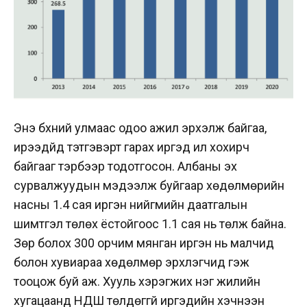
Энэ бүхний улмаас одоо ажил эрхэлж байгаа,
ирээдүйд тэтгэвэрт гарах иргэд илүү хохирч
байгааг тэрбээр тодотгосон. Албаны эх
сурвалжуудын мэдээлж буйгаар хөдөлмөрийн
насны 1.4 сая иргэн нийгмийн даатгалын
шимтгэл төлөх ёстойгоос 1.1 сая нь төлж байна.
Зөрүү болох 300 орчим мянган иргэн нь малчид
болон хувиараа хөдөлмөр эрхлэгчид гэж
тооцож буй аж. Хууль хэрэгжих нэг жилийн
хугацаанд НДШ төлдөггүй иргэдийн хэчнээн