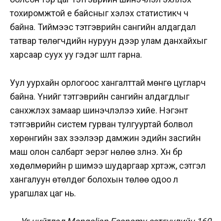
тохиромжтой үе байсныг хэлэх статистикч ч
байна. Тиймээс тэтгэврийн сангийн алдагдал
татвар төлөгчдийн нуруун дээр улам данхайхыг
харсаар суух уу гэдэг шүүлт гарна.
Уул уурхайн орлогоос хангалттай мөнгө цугларч
байна. Үүнийг тэтгэврийн сангийн алдагдлыг
санхүүжүүлэх замаар шинэчлэлээ хийе. Нэгэнт
тэтгэврийн систем гурван тулгууртай болвол
хөрөнгийн зах зээлээр дамжин эдийн засгийн
маш олон салбарт эерэг нөлөө үзүүлнэ. Хүн бүр
хөдөлмөрийн үр шимээ шударгаар хүртэж, сэтгэл
хангалуун өтөлдөг болохын төлөө одоо л
урагшлах цаг нь.