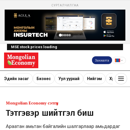
СУРТАЛЧИЛГАА
MSE stock prices loading
Захиалга
Эдийн засаг
Бизнес
Уул уурхай
Нийгэм
Хөрөнгө ору
Mongolian Economy сэтгүүл
Тэтгэвэр шийтгэл биш
Араатан амьтан байгалийн шалгарлаар амьдардаг