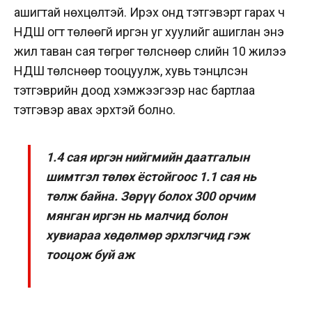
ашигтай нөхцөлтэй. Ирэх онд тэтгэвэрт гарах ч
НДШ огт төлөөгүй иргэн уг хуулийг ашиглан энэ
жил таван сая төгрөг төлснөөр сүүлийн 10 жилээ
НДШ төлснөөр тооцуулж, хувь тэнцүүлсэн
тэтгэврийн доод хэмжээгээр нас бартлаа
тэтгэвэр авах эрхтэй болно.
1.4 сая иргэн нийгмийн даатгалын
шимтгэл төлөх ёстойгоос 1.1 сая нь
төлж байна. Зөрүү болох 300 орчим
мянган иргэн нь малчид болон
хувиараа хөдөлмөр эрхлэгчид гэж
тооцож буй аж