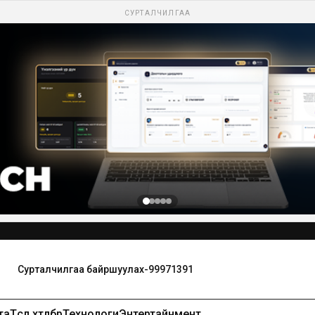
СУРТАЛЧИЛГАА
та
Төсөл хөтөлбөр
Технологи
Энтертайнмент