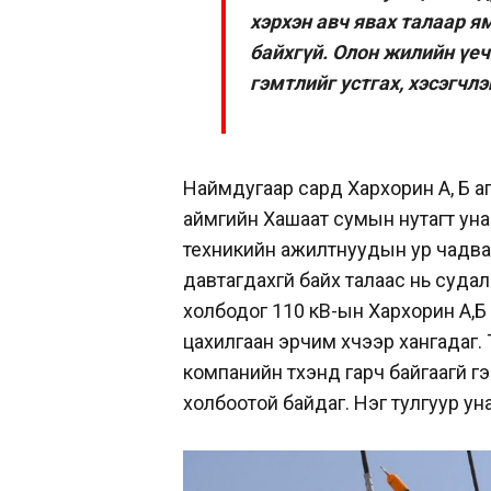
хэрхэн авч явах талаар я
байхгүй. Олон жилийн үеч
гэмтлийг устгах, хэсэгчл
Наймдугаар сард Хархорин А, Б а
аймгийн Хашаат сумын нутагт уна
техникийн ажилтнуудын ур чадва
давтагдахгүй байх талаас нь суда
холбодог 110 кВ-ын Хархорин А,Б
цахилгаан эрчим хүчээр хангадаг.
компанийн түүхэнд гарч байгаагүй
холбоотой байдаг. Нэг тулгуур ун