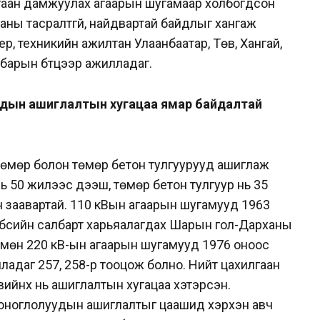
илгаан дамжуулах агаарын шугамаар холбогдсон
аны тасралтгүй, найдвартай байдлыг хангаж
, техникийн ажилтан Улаанбаатар, Төв, Хангай,
албарын бүтцээр ажилладаг.
дын ашиглалтын хугацаа ямар байдалтай
 төмөр болон төмөр бетон тулгуурууд ашиглаж
ь 50 жилээс дээш, төмөр бетон тулгуур нь 35
 заавартай. 110 кВын агаарын шугамууд 1963
 бүсийн салбарт харьяалагдах Шарын гол-Дарханы
 мөн 220 кВ-ын агаарын шугамууд 1976 оноос
адаг 257, 258-р тооцож болно. Нийт цахилгаан
вийнх нь ашиглалтын хугацаа хэтэрсэн.
тоноглолуудын ашиглалтыг цаашид хэрхэн авч