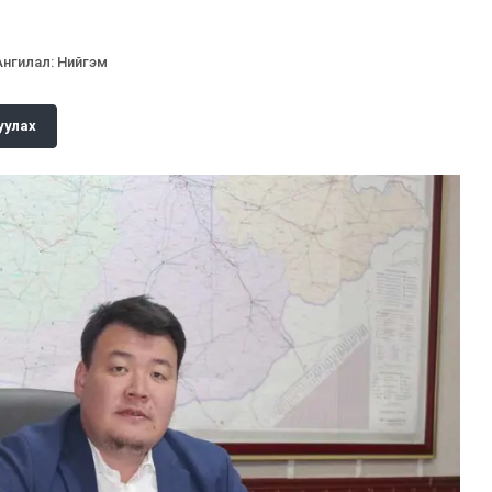
Ангилал
:
Нийгэм
уулах