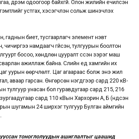
гаа, дүрэм одоогоор байхгүй. Олон жилийн үечилсэн
 гэмтлийг устгах, хэсэгчлэн сольж шинэчлэх
ан, гаднын биет, тусгаарлагч элемент нэвт
, чичиргээ намдаагч гүйсэн, тулгуурын боолтон
лгуурт босоо, хөндлөн цууралт үүссэн зэрэг маш
сварлан ажиллаж байна. Сүүлийн үед хамгийн их
ол цаг уурын өөрчлөлт. Цаг агаараас болж энэ жил
л, аваар гарсан. Өнгөрсөн нэгдүгээр сард 220 кВ-
ын тулгуур унасан бол гуравдугаар сард 215, 216
зургаадугаар сард 110 кВын Хархорин А, Б (үндсэн
арын шугамын 24 ширхэг тулгуур Булган аймгийн
.
дууссан тоноглолуудын ашиглалтыг цаашид