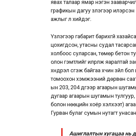
явах талаар ямар нэгэн зааварчил
графикын дагуу үзлэгээр илэрсэн
ажлыг л хийдэг.
Үзлэгээр габарит барихгүй хазайс
цохигдсон, утасны судал тасарсан
холбоос суларсан, төмөр бетон ту
олон гэмтлийг илрүүлж яаралтай за
хүндрэл үүсгэж байгаа хүчин зүйл б
томоохон хэмжээний дөрвөн саата
ын 203, 204 дүгээр агаарын шугам
дугаар агаарын шугамын тулгуур, 
болон нөөцийн хоёр хэлхээт) ага
Гурван булаг сумын нутагт унасан
Ашиглалтын хугацаа нь 