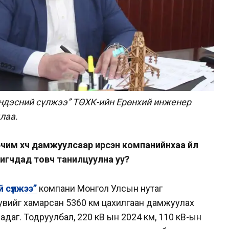
ндэсний сүлжээ” ТӨХК-ийн Ерөнхий инженер
лаа.
чим хүч дамжуулсаар ирсэн компанийнхаа үйл
игчдад товч танилцуулна уу?
 сүлжээ”
компани Монгол Улсын нутаг
 хувийг хамарсан 5360 км цахилгаан дамжуулах
даг. Тодруулбал, 220 кВ ын 2024 км, 110 кВ-ын