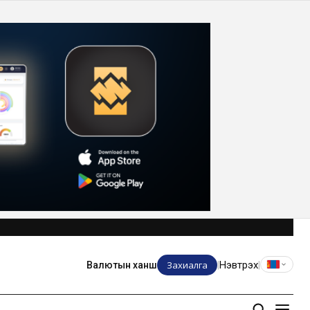
Захиалга
Нэвтрэх
Валютын ханш
|
|