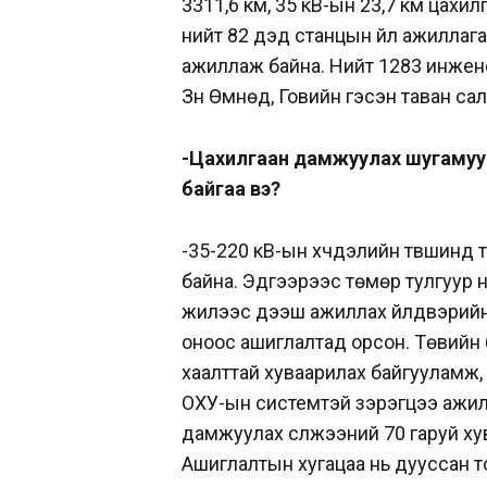
3311,6 км, 35 кВ-ын 23,7 км цах
нийт 82 дэд станцын үйл ажиллага
ажиллаж байна. Нийт 1283 инженер
Зүүн Өмнөд, Говийн гэсэн таван с
-Цахилгаан дамжуулах шугамуу
байгаа вэ?
-35-220 кВ-ын хүчдэлийн түвшинд
байна. Эдгээрээс төмөр тулгуур н
жилээс дээш ажиллах үйлдвэрийн
оноос ашиглалтад орсон. Төвийн
хаалттай хуваарилах байгууламж,
ОХУ-ын системтэй зэрэгцээ ажилл
дамжуулах сүлжээний 70 гаруй ху
Ашиглалтын хугацаа нь дууссан 