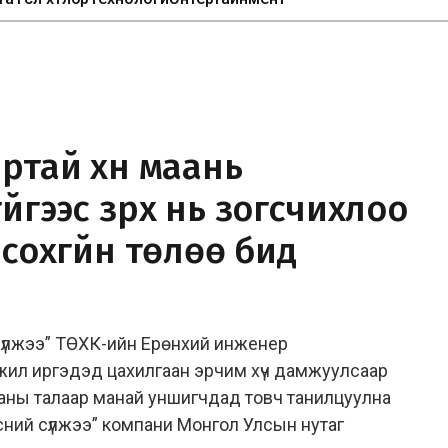
ртай хүн маань
йгээс зүрх нь зогсчихлоо
нсохгүйн төлөө бид
сүлжээ” ТӨХК-ийн Ерөнхий инженер
жил иргэдэд цахилгаан эрчим хүч дамжуулсаар
ааны талаар манай уншигчдад товч танилцуулна
сний сүлжээ” компани Монгол Улсын нутаг