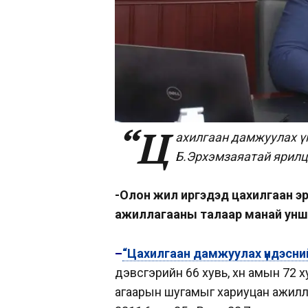
“Ц
ахилгаан дамжуулах ү
Б.Эрхэмзаяатай ярилц
-Олон жил иргэдэд цахилгаан эр
ажиллагааны талаар манай унш
–
“Цахилгаан дамжуулах үндэсний
дэвсгэрийн 66 хувь, хүн амын 72
агаарын шугамыг хариуцан ажилла