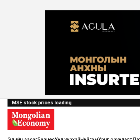
MSE stock prices loading
Эдийн засаг
Бизнес
Уул уурхай
Нийгэм
Хөрөнгө оруулалт
Да