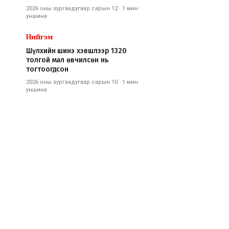
2026 оны зургаадугаар сарын 12
·
1 мин
уншина
Нийгэм
Шүлхийн шинэ хэвшлээр 1320
толгой мал өвчилсөн нь
тогтоогдсон
2026 оны зургаадугаар сарын 10
·
1 мин
уншина