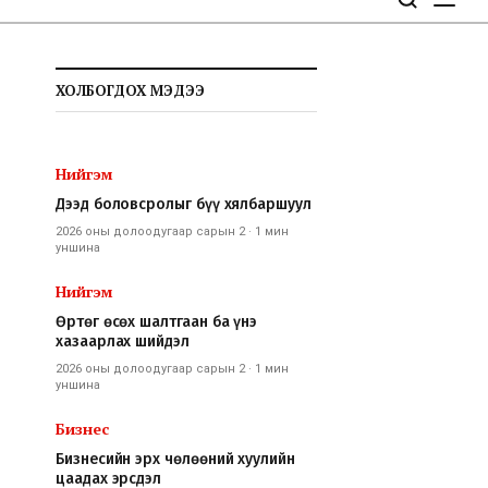
ХОЛБОГДОХ МЭДЭЭ
Нийгэм
Дээд боловсролыг бүү хялбаршуул
2026 оны долоодугаар сарын 2
·
1 мин
уншина
Нийгэм
Өртөг өсөх шалтгаан ба үнэ
хазаарлах шийдэл
2026 оны долоодугаар сарын 2
·
1 мин
уншина
Бизнес
Бизнесийн эрх чөлөөний хуулийн
цаадах эрсдэл