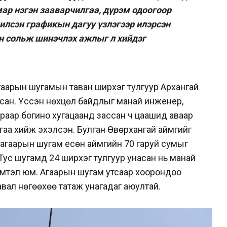
мар нэгэн зааварчилгаа, дүрэм одоогоор
илсэн графикын дагуу үзлэгээр илэрсэн
эн сольж шинэчлэх ажлыг л хийдэг
гаарын шугамын таван ширхэг тулгуур Архангай
сан. Үүссэн нөхцөл байдлыг манай инженер,
раар богино хугацаанд зассан ч цаашид аваар
лгаа хийж эхэлсэн. Булган Өвөрхангай аймгийг
 агаарын шугам есөн аймгийн 70 гаруй сумыг
 Тус шугамд 24 ширхэг тулгуур унасан нь манай
 гэмтэл юм. Агаарын шугам утсаар хоорондоо
авал нөгөөхөө татаж унагадаг аюултай.