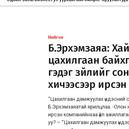
Нийгэм
Б.Эрхэмзаяа: Хай
цахилгаан байхгү
гэдэг зүйлийг со
хичээсээр ирсэн
“Цахилгаан дамжуулах үндэсний 
Б.Эрхэмзаяатай ярилцлаа. -Олон 
ирсэн компанийнхаа үйл ажиллаг
уу? – “Цахилгаан дамжуулах үндэ