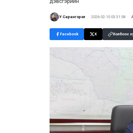
дэвсгэрийн
У.Сарангэрэл
·
2026-02-10 03:31:58
·
Facebook
X
Холбоос х