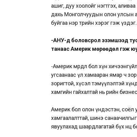
ашиг, дуу хоолойг нэгтгэх, алив
дахь Монголчуудын олон улсын а
буйгаа нэр төрийн хэрэг гэж үздэг
-АНУ-д боловсрол эзэмшээд тус
танаас Америк мөрөөдөл гэж юу
-Америк мөрөөдөл бол хүн хичээнгү
угсаанаас үл хамааран ямар ч зо
зоригтой, хүсэл тэмүүлэлтэй хүнд
хамгийн гайхалтай нь өөрийн бизнес
Америк бол олон үндэстэн, соёл 
хамгаалалттай, шинэ санаачилгы
явуулахад шаардлагатай бүх нөөц