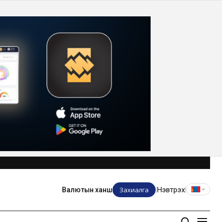
Захиалга
Нэвтрэх
Валютын ханш
|
|