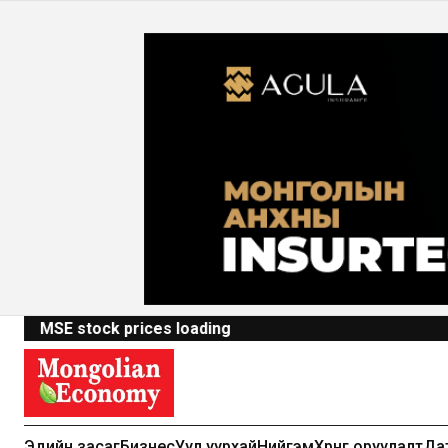
MSE stock prices loading
Эдийн засаг
Бизнес
Уул уурхай
Нийгэм
Хөрөнгө оруулалт
Да