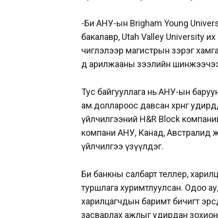
-Би АНУ-ын Brigham Young Univer
бакалавр, Utah Valley University их
чиглэлээр магистрын зэрэг хамга
д арилжааны зээлийн шинжээчээ
Тус байгууллага нь АНУ-ын баруун
ам.доллароос давсан хөрөнгө удирдд
үйлчилгээний H&R Block компани
компани АНУ, Канад, Австралид жи
үйлчилгээ үзүүлдэг.
Би банкны салбарт теллер, хари
туршлага хуримтлуулсан. Одоо ау
харилцагчдын баримт бичигт эрсд
засварлах ажлыг удирдан зохион 