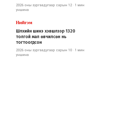
2026 оны зургаадугаар сарын 12
·
1 мин
уншина
Нийгэм
Шүлхийн шинэ хэвшлээр 1320
толгой мал өвчилсөн нь
тогтоогдсон
2026 оны зургаадугаар сарын 10
·
1 мин
уншина