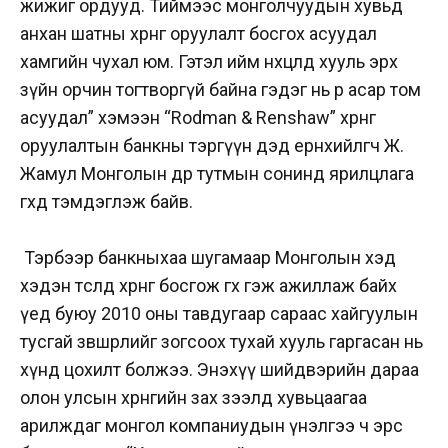
жижиг ордууд. Тиймээс монголчуудын хувьд
анхан шатны хөрөнгө оруулалт босгох асуудал
хамгийн чухал юм. Гэтэл ийм нөхцөлд хууль эрх
зүйн орчин тогтворгүй байна гэдэг нь өөрөө асар том
асуудал” хэмээн “Rodman & Renshaw” хөрөнгө
оруулалтын банкны тэргүүн дэд ерөнхийлөгч Ж.
Жамул Монголын өдөр тутмын сонинд ярилцлага
өгөхдөө тэмдэглэж байв.
Тэрбээр банкныхаа шугамаар Монголын хэд
хэдэн төсөлд хөрөнгө босгож өгөх гэж ажиллаж байх
үед буюу 2010 оны тавдугаар сараас хайгуулын
тусгай зөвшөөрлийг зогсоох тухай хууль гаргасан нь
хүнд цохилт болжээ. Энэхүү шийдвэрийн дараа
олон улсын хөрөнгийн зах зээлд хувьцаагаа
арилждаг монгол компаниудын үнэлгээ ч эрс