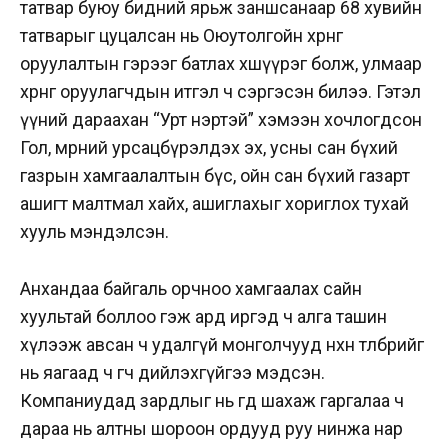
татвар буюу бидний ярьж заншсанаар 68 хувийн
татварыг цуцалсан нь Оюутолгойн хөрөнгө
оруулалтын гэрээг батлах хөшүүрэг болж, улмаар
хөрөнгө оруулагчдын итгэл ч сэргэсэн билээ. Гэтэл
үүний дараахан “Урт нэртэй” хэмээн хочлогдсон
Гол, мөрний урсацбүрэлдэх эх, усны сан бүхий
газрын хамгаалалтын бүс, ойн сан бүхий газарт
ашигт малтмал хайх, ашиглахыг хориглох тухай
хууль мэндэлсэн.
Анхандаа байгаль орчноо хамгаалах сайн
хуультай боллоо гэж ард иргэд ч алга ташин
хүлээж авсан ч удалгүй монголчууд нөхөн төлбөрийг
нь яагаад ч өгч дийлэхгүйгээ мэдсэн.
Компаниудад зардлыг нь өгөөд шахаж гаргалаа ч
дараа нь алтны шороон ордууд руу нинжа нар