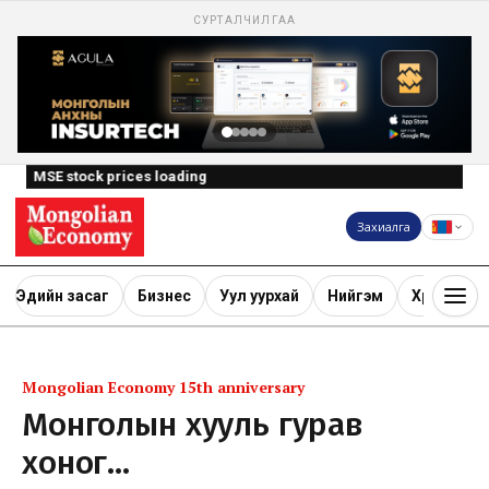
СУРТАЛЧИЛГАА
MSE stock prices loading
Захиалга
Эдийн засаг
Бизнес
Уул уурхай
Нийгэм
Хөрөнгө ору
Mongolian Economy 15th anniversary
Монголын хууль гурав
хоног…