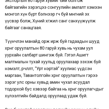
экспортын 80 гаруй хувийг бий болгож
байгаагийн зэрэгцээ сонгуулийн амлалт хэмээн
монгол хүн бүрт бэлнээр өгч буй мөнгөний эх
үүсвэр болж, Хүний хөгжил санг санхүүжүүлж
байгааг санацгаая.
Түүнчлэн манайд орж ирж буй гадаадын шууд
хөрөнгө оруулалтын 80 гаруй хувь нь чухам уул
уурхайн салбарт шингэж буй. Гэтэл Ашигт
малтмалын тухай хуульд оруулахаар зэхэж буй
нэмэлт, өөрчлөлт, “Урт нэртэй” хуулиас үүдсэн
маргаан, Тавантолгойн хөрөнгө оруулалтын гэрээ
зэрэг улс орны хувьд амин чухал асуудал
тодорхой бус хэвээр байгаа нь хөрөнгө оруулагчдыг
хүлээлтийн байдалд оруулаад удаж буй.