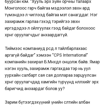
буурсан юм. “Хууль эрх зүйн орчны талаарх
Монголоос гарч байгаа мэдээлэл зөвхөн ард
түмэндээ л чиглээд байгаа мэт санагддаг. Нэг
захирамж гарлаа гэхэд тэрийгээ зөвхөн
иргэдэдээ л ойлгуулах гээд байдаг болохоос
хөрөнгө оруулагчдыг анхаардаггүй.
Тиймээс компаниуд өөрсдөө л тайлбарлахаас
аргагүй байдаг” хэмээн “CPS International”
компанийн захирал Б.Мөнхдөл онцолж байв. Ямар
нэгэн хууль, захирамж гаргахдаа тэр нь уул
уурхайн салбарт сая сая доллараа зарцуулсан
хөрөнгө оруулагчдад хамгийн түрүүнд нөлөөлөхийг эрх
баригчид анзаардаг болов уу?
Зарим бүтээгдэхүүний үнийн өсөлтийн албан