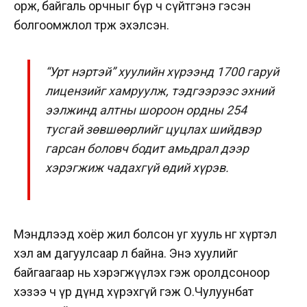
орж, байгаль орчныг бүр ч сүйтгэнэ гэсэн
болгоомжлол төрж эхэлсэн.
“Урт нэртэй” хуулийн хүрээнд 1700 гаруй
лицензийг хамруулж, тэдгээрээс эхний
ээлжинд алтны шороон ордны 254
тусгай зөвшөөрлийг цуцлах шийдвэр
гарсан боловч бодит амьдрал дээр
хэрэгжиж чадахгүй өдий хүрэв.
Мэндлээд хоёр жил болсон уг хууль өнөөг хүртэл
хэл ам дагуулсаар л байна. Энэ хуулийг
байгаагаар нь хэрэгжүүлэх гэж оролдсоноор
хэзээ ч үр дүнд хүрэхгүй гэж О.Чулуунбат