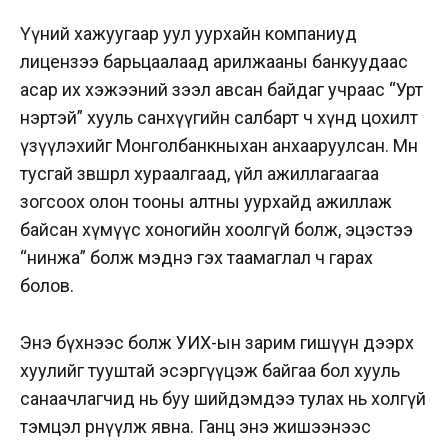
Үүний хажуугаар уул уурхайн компаниуд
лицензээ барьцаалаад арилжааны банкуудаас
асар их хэжээний зээл авсан байдаг учраас “Урт
нэртэй” хууль санхүүгийн салбарт ч хүнд цохилт
үзүүлэхийг Монголбанкныхан анхааруулсан. Мөн
тусгай зөвшөөрлөө хураалгаад, үйл ажиллагаагаа
зогсоох олон тооны алтны уурхайд ажиллаж
байсан хүмүүс хоногийн хоолгүй болж, эцэстээ
“нинжа” болж мэднэ гэх таамаглал ч гарах
болов.
Энэ бүхнээс болж УИХ-ын зарим гишүүн дээрх
хуулийг тууштай эсэргүүцэж байгаа бол хууль
санаачлагчид нь буу шийдэмдээ тулах нь холгүй
тэмцэл өрнүүлж явна. Ганц энэ жишээнээс