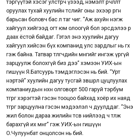
тэргүүтэй хэсэг улстөрч үзээд, нэмэлт өөрчлөлт
оруулах тухай хуулийн төслийг оны эхээр өргөн
барьсан боловч бас л таг чиг.
“Аж ахуйн нэгж
хайгуул хийгээд огт юм олоогүй бол эрсдэлээ өөрөө
даах ёстой байдаг. Гэтэл энэ хуулийн дагуу
хайгуул хийсэн бүх компанид улс зардлыг нь өгөх
гэж байна. Татвар төлөгчдийн мөнгийг ингэж үргүй
зарцуулж болохгүй биз дээ” хэмээн УИХ-ын
гишүүн Я.Батсуурь тэмдэглэсэн нь бий. “Урт
нэртэй” хуулийн дагуу тусгай зөвшөөрлөө цуцлуулах
компаниудын нөхөн олговорт 500 гаруй тэрбум
төгрөг хэрэгтэй гэсэн тооцоо байхад хоёр их наяд
төгрөг зарцуулна гэсэн мэдээлэл ч дуулддаг. “Энэ
жил болон дараа жилийн төсөв нийлээд ч төлж
барахгүй их мөнгө” гэж УИХ-ын гишүүн
О.Чулуунбат онцолсон нь бий.