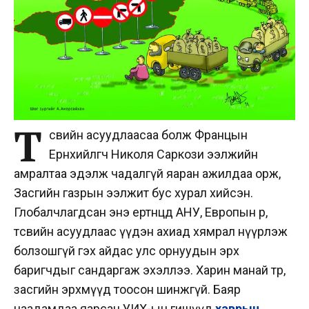
Т
өсвийн асуудлаасаа болж Францын
Ерөнхийлөгч Николя Саркози ээлжийн
амралтаа эдэлж чадалгүй яаран ажилдаа орж,
Засгийн газрын ээлжит бус хурал хийсэн.
Глобалчлагдсан энэ ертөнцөд АНУ, Европын өр,
төсвийн асуудлаас үүдэн ахиад хямрал нүүрлэж
болзошгүй гэх айдас улс орнуудын эрх
баригчдыг сандаргаж эхэллээ. Харин манай төр,
засгийн эрхмүүд тоосон шинжгүй. Баяр
наадамдаа яарсан УИХ-ын гишүүд
хаврын