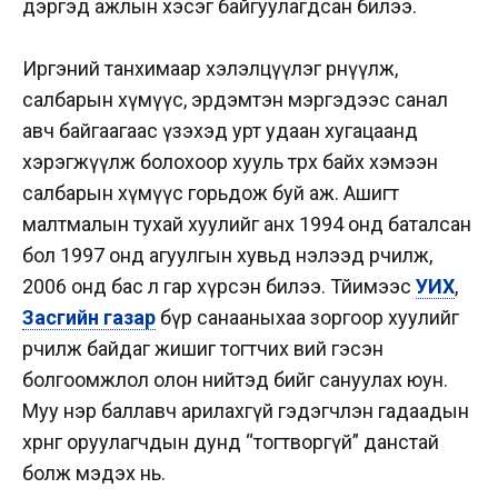
дэргэд ажлын хэсэг байгуулагдсан билээ.
Иргэний танхимаар хэлэлцүүлэг өрнүүлж,
салбарын хүмүүс, эрдэмтэн мэргэдээс санал
авч байгаагаас үзэхэд урт удаан хугацаанд
хэрэгжүүлж болохоор хууль төрөх байх хэмээн
салбарын хүмүүс горьдож буй аж. Ашигт
малтмалын тухай хуулийг анх 1994 онд баталсан
бол 1997 онд агуулгын хувьд нэлээд өөрчилж,
2006 онд бас л гар хүрсэн билээ. Тйимээс
УИХ
,
Засгийн газар
бүр санааныхаа зоргоор хуулийг
өөрчилж байдаг жишиг тогтчих вий гэсэн
болгоомжлол олон нийтэд бийг сануулах юун.
Муу нэр баллавч арилахгүй гэдэгчлэн гадаадын
хөрөнгө оруулагчдын дунд “тогтворгүй” данстай
болж мэдэх нь.