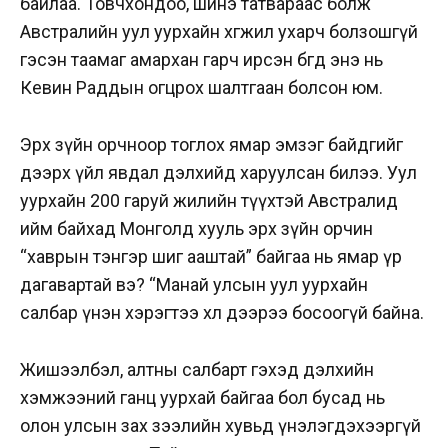
байлаа. Товчхондоо, шинэ татвараас болж
Австралийн уул уурхайн хөгжил ухарч болзошгүй
гэсэн таамаг амархан гарч ирсэн бөгөөд энэ нь
Кевин Раддын огцрох шалтгаан болсон юм.
Эрх зүйн орчноор тоглох ямар эмзэг байдгийг
дээрх үйл явдал дэлхийд харуулсан билээ. Уул
уурхайн 200 гаруй жилийн түүхтэй Австралид
ийм байхад Монголд хууль эрх зүйн орчин
“хаврын тэнгэр шиг ааштай” байгаа нь ямар үр
дагавартай вэ? “Манай улсын уул уурхайн
салбар үнэн хэрэгтээ хөл дээрээ босоогүй байна.
Жишээлбэл, алтны салбарт гэхэд дэлхийн
хэмжээний ганц уурхай байгаа бол бусад нь
олон улсын зах зээлийн хувьд үнэлэгдэхээргүй