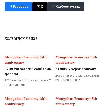
Facebook
X
Холбоос хуулах
ХОЛБОГДОХ МЭДЭЭ
Mongolian Economy 15th
Mongolian Economy 15th
anniversary
anniversary
“Хил хязгааргүй” салбарын
Авлигын эсрэг сонголт
далавч
2026 оны зургаадугаар сарын
29
·
1 мин
уншина
2026 оны долоодугаар сарын 7
·
1 мин
уншина
Mongolian Economy 15th
Mongolian Economy 15th
anniversary
anniversary