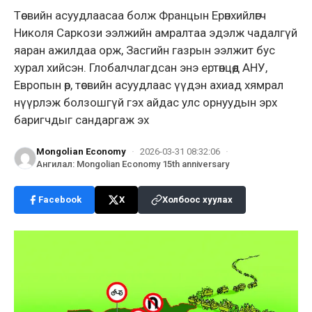
Төсвийн асуудлаасаа болж Францын Ерөнхийлөгч
Николя Саркози ээлжийн амралтаа эдэлж чадалгүй
яаран ажилдаа орж, Засгийн газрын ээлжит бус
хурал хийсэн. Глобалчлагдсан энэ ертөнцөд АНУ,
Европын өр, төсвийн асуудлаас үүдэн ахиад хямрал
нүүрлэж болзошгүй гэх айдас улс орнуудын эрх
баригчдыг сандаргаж эх
Mongolian Economy
·
2026-03-31 08:32:06
·
Ангилал
:
Mongolian Economy 15th anniversary
Facebook
X
Холбоос хуулах