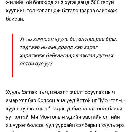
жилийн ой болоход энэ хугацаанд 500 гаруй
хуулийн төсөл хэлэлцэж баталснаараа сайрхаж
байсан.
Уг нь хэчнээн хууль баталснаараа биш,
тэдгээр нь амьдралд хэр зэрэг
хэрэгжиж байгаагаар л ажлаа дүгнэх
ёстой бус уу?
Хууль батлах нь ч, нэмэлт өөрчлөлт оруулах нь ч
амар хялбар болсон энэ үед ёстой нөгөө “Монголын
хууль гурав хоног” гэдэг үг биелэлээ олж байна
уу гэлтэй.
Мөн Монголын эдийн засгийн өсөлтийн
хөшүүрэг болсон уул уурхайн салбарын хууль эрх