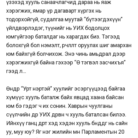
үзэхэд хууль санаачлагчид дараа нь яаж
хэрэгжих, ямар үр дагаварт хүргэх нь
тодорхойгүй, судалгаа муутай “бүтээгдэхүүн”
үйлдвэрлэдэг, түүнийг нь УИХ бодолцох
юмгүйгээр баталдаг нь харагдах биз. Тэгээд
болохгүй бол нэмэлт, өөрчлөлт оруулах шиг амархан
юм байхгүй болчихож. Энэ чинь амьдрал дээр
хэрэгжихгүй байна гэхээр “Өө тэгвэл засчихъя”
гээд л…
Өнөөдөр “Урт нэртэй” хуулийг эсэргүүцээд байгаа
хүмүүс хууль баталж байх явцад хаана байсан
юм бэ гэдэг ч их сонин. Хаврын чуулганы
сүүлчийн өдөр УИХ дөрвөн ч хууль баталсан билээ.
Ийнхүү ганц өдөрт хэд хэдэн хууль бөөнддөг нь сайн
уу, муу юу? Яг нэг жилийн өмнө Парламентын 20