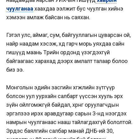
чуулганаа
хаахдаа ээлжит бус чуулган хийнэ
хэмээн амлаж байсан нь саяхан.
Гэтэл улс, аймаг, сум, байгууллагын цуварсан ой,
найр наадам хэсэж, хөдөө гарч морь уяхдаа сайн
гишүүд маань Төрийн ордонд үзэгдэхгүй
байгаагаас харахад дээрх амлалт талаар болоо
биз ээ.
Монголын эдийн засгийн хөгжлийн зүтгүүр
болсон уул уурхайн салбарт үүссэн хууль эрх
зүйн ойлгомжгүй байдал, хөрөнгө оруулагчдын
эргэлзээ ирэх аравдугаар сарын 3-нд нээгдэх
намрын чуулганаас нааш тайлагдахгүй бололтой.
Эрдэс баялгийн салбар манай ДНБ-ий 30,