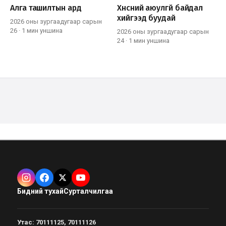
Алга ташилтын ард
Хүнсний аюулгүй байдал
хийгээд буудай
2026 оны зургаадугаар сарын
26
·
1 мин
уншина
2026 оны зургаадугаар сарын
24
·
1 мин
уншина
Бидний тухай
Сурталчилгаа
Утас
:
70111125, 70111126