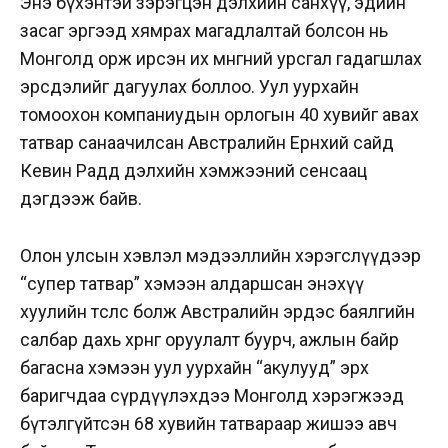
Энэ бүхэнтэй зэрэгцэн дэлхийн санхүү, эдийн
засаг эргээд хямрах магадлалтай болсон нь
Монголд орж ирсэн их мөнгөний урсгал гадагшлах
эрсдэлийг дагуулах боллоо. Уул уурхайн
томоохон компаниудын орлогын 40 хувийг авах
татвар санаачилсан Австралийн Ерөнхий сайд
Кевин Радд дэлхийн хэмжээний сенсаац
дэгдээж байв.
Олон улсын хэвлэл мэдээллийн хэрэгслүүдээр
“супер татвар” хэмээн алдаршсан энэхүү
хуулийн төслөөс болж Австралийн эрдэс баялгийн
салбар дахь хөрөнгө оруулалт буурч, ажлын байр
багасна хэмээн уул уурхайн “акулууд” эрх
баригчдаа сүрдүүлэхдээ Монголд хэрэгжээд
бүтэлгүйтсэн 68 хувийн татвараар жишээ авч