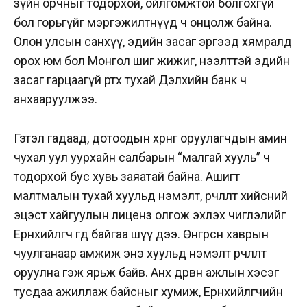
зүйн орчныг тодорхой, ойлгомжтой болгохгүй
бол горьгүйг мэргэжилтнүүд ч онцолж байна.
Олон улсын санхүү, эдийн засаг эргээд хямралд
орох юм бол Монгол шиг жижиг, нээлттэй эдийн
засаг гарцаагүй өртөх тухай Дэлхийн банк ч
анхааруулжээ.
Гэтэл гадаад, дотоодын хөрөнгө оруулагчдын амин
чухал уул уурхайн салбарын “малгай хууль” ч
тодорхой бус хувь заяатай байна. Ашигт
малтмалын тухай хуульд нэмэлт, өөрчлөлт хийсний
эцэст хайгуулын лиценз олгож эхлэх чиглэлийг
Ерөнхийлөгч өгөөд байгаа шүү дээ. Өнгөрсөн хаврын
чуулганаар амжиж энэ хуульд нэмэлт өөрчлөлт
оруулна гэж ярьж байв. Анх дөрвөн ажлын хэсэг
тусдаа ажиллаж байсныг хумиж, Ерөнхийлөгчийн