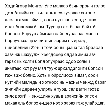
Хэдийгээр Монгол Улс малаар баян орон ч гэлээ
дэд бүтцийн хөгжил дэндүү сул учраас хотоос
алслагдмал аймаг, орон нутгаас хүсээд ч мах
ирэх боломжгүй юм. Туувар гэж бараг байхгүй
болсон. Баруун аймгаас сайн дураараа малаа
борлуулахаар малчдын зарим нь ирээд,
нийслэлийн 22-ын товчооны цаана тал бүрээсээ
хавчиж шахуулж, хөөгдсөөр сүүлдээ амиа авч
гарах нь холгүй болдог учраас одоо холын
аймгаас хот руу мал тууж зүрхэлдэг хүнгүй болсон
гэж үзэж болно. Хотын ойролцоох аймаг, орон
нутгийн малчдын хотноос нь махны ченжүүд бараг
жилийн дөрвөн улирлын турш салдаггүй гэхэд
хилсдэхгүй. Ченжүүдийн хувьд арайхийн олсон
махаа аль болох өндөр үнээр зарах гэж улайрдаг.