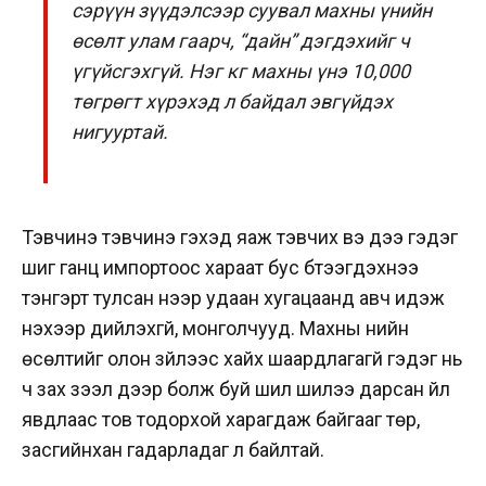
сэрүүн зүүдэлсээр суувал махны үнийн
өсөлт улам гаарч, “дайн” дэгдэхийг ч
үгүйсгэхгүй. Нэг кг махны үнэ 10,000
төгрөгт хүрэхэд л байдал эвгүйдэх
нигууртай.
Тэвчинэ тэвчинэ гэхэд яаж тэвчих вэ дээ гэдэг
шиг ганц импортоос хараат бус бүтээгдэхүүнээ
тэнгэрт тулсан үнээр удаан хугацаанд авч идэж
үнэхээр дийлэхгүй, монголчууд. Махны үнийн
өсөлтийг олон зүйлээс хайх шаардлагагүй гэдэг нь
ч зах зээл дээр болж буй шил шилээ дарсан үйл
явдлаас тов тодорхой харагдаж байгааг төр,
засгийнхан гадарладаг л байлтай.