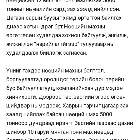
нөөцөлсөн 12 мянган тонн махныхаа 5000
тонныг нь өвлийн сард зах зээлд нийлүүлсэн.
Цагаан сарын буузыг хямд өртөгтэй байлгах
үүднээс хотын дүүрэг бүрт Нөөцийн махны
өргөтгөсөн худалдаа зохион байгуулж, ангилж,
жижиглэн “нарийлалгүйгээр” гулуузаар нь
худалдаалж бийлэгжүү загнасан.
Үүнийг гэхдээ нөөцийн махны бэлтгэл,
борлуулалтад оролцдог төрийн болон төрийн
бус байгууллагууд, компанийнхан дур мэдэн
хийчихээгүй. Дээрээс төр, засгийн зүгээс өгсөн
шийдвэр нь мэдээж. Хаврын тарчиг цагаар зах
зээлд нийлүүлэх байсан нөөцийн мах 5000
тонноор дундраад ирэнгүүт Засгийн газраас дахин
шинээр 10 гаруй мянган тонн мах нөөцөд