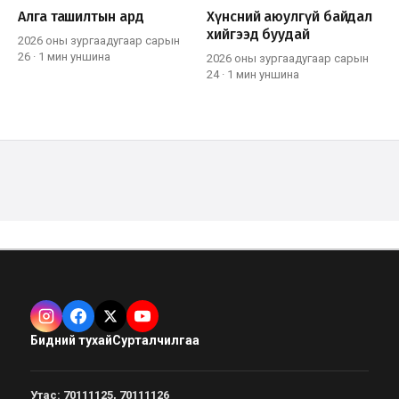
Алга ташилтын ард
Хүнсний аюулгүй байдал
хийгээд буудай
2026 оны зургаадугаар сарын
26
·
1 мин
уншина
2026 оны зургаадугаар сарын
24
·
1 мин
уншина
Бидний тухай
Сурталчилгаа
Утас
:
70111125, 70111126