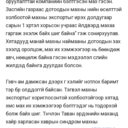
оруулалттай компанийн бэлтгэсэн мах гэсэн.
Засгийн газраас дотоодын махны үнийн өсөлттэй
холбоотой махны экспортыг ирэх долдугаар
сарын 1 хүртэл хорьсон учраас үйлдвэрүүд махаа
гаргаж эхэлж байх шиг байна” гэж сонирхуулав.
Хятадууд манай махны наймааны дотоодын зах
зээлд оролцож, мах их хэмжээгээр нь бөөндөж
авч, нөөцөлж байна гэсэн мэдээлэл сүүлийн
жилүүдэд байнга дуулдах болсон.
Гэвч ам дамжсан дээрх үг хэлийг нотлох баримт
тэр бүр олддоггүй байсан. Тэгвэл махны
экспортыг хориглосонтой холбоотойгоор хятад
хүмүүс мах их хэмжээгээр бэлтгэдэг нь тодорхой
болж байх шиг. Түүнчлэн Таван эрдэнийн маханд
хайр зарласан хаврын синдром махны