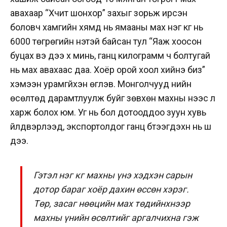
авахаар “Хүчит шонхор” захыг зорьж ирсэн
боловч хамгийн хямд нь ямааны мах нэг кг нь
6000 төгрөгийн үнэтэй байсан тул “Яаж хоосон
буцах вэ дээ хүү минь, ганц килограмм ч болтугай
нь мах авахаас даа. Хоёр орой хоол хийнэ биз”
хэмээн урамгүйхэн өгүүлэв. Монголчууд үнийн
өсөлтөд дарамтлуулж буйг зөвхөн махны үнээс л
харж болох юм. Уг нь бол дотооддоо зуун хувь
үйлдвэрлээд, экспортолдог ганц бүтээгдэхүүн нь шүү
дээ.
Гэтэл нэг кг махны үнэ хэдхэн сарын
дотор бараг хоёр дахин өссөн хэрэг.
Төр, засаг нөөцийн мах төдийнхнээр
махны үнийн өсөлтийг аргалчихна гэж