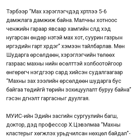
Тэрбээр “Мах хэрэглэгчдэд хүртлээ 5-6
дамжлага дамжиж байна. Малчны хотноос
ченжийн гараар явсаар хамгийн сүүлд хэд
нугарсан өндөр үнэтэй мах хот, суурин газрын
иргэдийн гарт хүрдэг” хэмээн тайлбарлав. Мөн
Шударга өрсөлдөөн, хэрэглэгчийн төлөөх
газраас махны үнийн өсөлттэй холбоотойгоор
өнгөрөгч нэгдүгээр сард хийсэн судалгаагаар
“Махны зах зээлийн өрсөлдөөн шударга бус
байгаа төдийгүй төрийн зохицуулалт буруу байна”
гэсэн дүгнэлт гаргасныг дуулгая.
МУИС-ийн Эдийн засгийн сургуулийн багш,
доктор, дэд профессор Х.Цэвэлмаа “Махны
кластерыг хөгжүүлэх урьдчилсан нөхцөл байдал”-