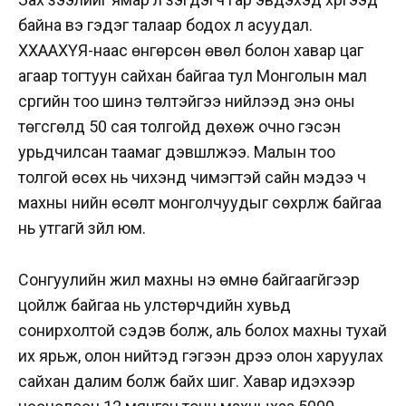
байна вэ гэдэг талаар бодох л асуудал.
ХХААХҮЯ-наас өнгөрсөн өвөл болон хавар цаг
агаар тогтуун сайхан байгаа тул Монголын мал
сүргийн тоо шинэ төлтэйгээ нийлээд энэ оны
төгсгөлд 50 сая толгойд дөхөж очно гэсэн
урьдчилсан таамаг дэвшүүлжээ. Малын тоо
толгой өсөх нь чихэнд чимэгтэй сайн мэдээ ч
махны үнийн өсөлт монголчуудыг сөхрүүлж байгаа
нь утгагүй зүйл юм.
Сонгуулийн жил махны үнэ өмнө байгаагүйгээр
цойлж байгаа нь улстөрчдийн хувьд
сонирхолтой сэдэв болж, аль болох махны тухай
их ярьж, олон нийтэд гэгээн дүрээ олон харуулах
сайхан далим болж байх шиг. Хавар идэхээр