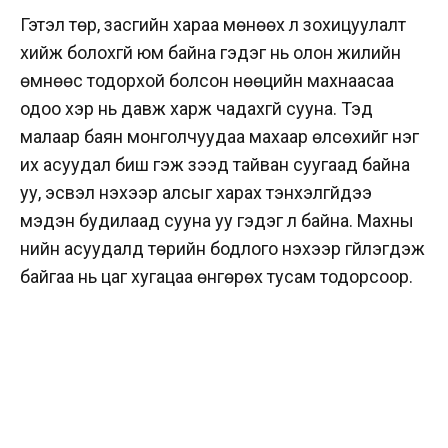
Гэтэл төр, засгийн хараа мөнөөх л зохицуулалт
хийж болохгүй юм байна гэдэг нь олон жилийн
өмнөөс тодорхой болсон нөөцийн махнаасаа
одоо хэр нь давж харж чадахгүй сууна. Тэд
малаар баян монголчуудаа махаар өлсөхийг нэг
их асуудал биш гэж үзээд тайван суугаад байна
уу, эсвэл үнэхээр алсыг харах тэнхэлгүйдээ
мэдэн будилаад сууна уу гэдэг л байна. Махны
үнийн асуудалд төрийн бодлого үнэхээр үгүйлэгдэж
байгаа нь цаг хугацаа өнгөрөх тусам тодорсоор.