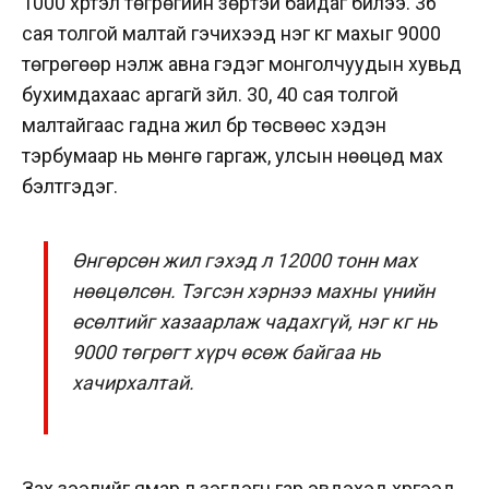
1000 хүртэл төгрөгийн зөрүүтэй байдаг билээ. 36
сая толгой малтай гэчихээд нэг кг махыг 9000
төгрөгөөр үнэлж авна гэдэг монголчуудын хувьд
бухимдахаас аргагүй зүйл. 30, 40 сая толгой
малтайгаас гадна жил бүр төсвөөс хэдэн
тэрбумаар нь мөнгө гаргаж, улсын нөөцөд мах
бэлтгэдэг.
Өнгөрсөн жил гэхэд л 12000 тонн мах
нөөцөлсөн. Тэгсэн хэрнээ махны үнийн
өсөлтийг хазаарлаж чадахгүй, нэг кг нь
9000 төгрөгт хүрч өсөж байгаа нь
хачирхалтай.
Зах зээлийг ямар үл үзэгдэгч гар эвдэхэд хүргээд