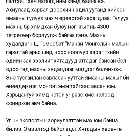
гэлтэй. Гэвч яагаад ийм хямд байна вэ.
Ахиулаад харвал дээрхийн адил уутанд хийсэн
ямааны гулууз мах ч өрөөстэй харагдлаа. Гулууз
мах нь бүр хямдхан буюу нэг кгыг нь 4300
төгрөгөөр борлуулж байгаа гэнэ. Махны
худалдагч Ц.Төмөрбат “Манай Монголын малын
гаралтай арьс шир, ноос ноолуур зэрэг түүхийн
эдийн зах зээлийг хятадууд атгадаг байсан бол
одоо тэд махны худалдааг мэддэг болчихож.
Энэ тусгайлан савласан ууттай ямааны махыг би
өнөөдөр нэг монгол эмэгтэйгээс авсан юм.
Харьцангуй хямд үнэтэй учраас хүмүүс нэлээд
сонирхон авч байна.
Уг нь экспортын зориулалттай мах юм байна
билээ. Эмээлтэд байрладаг Хятадын хөрөнгө