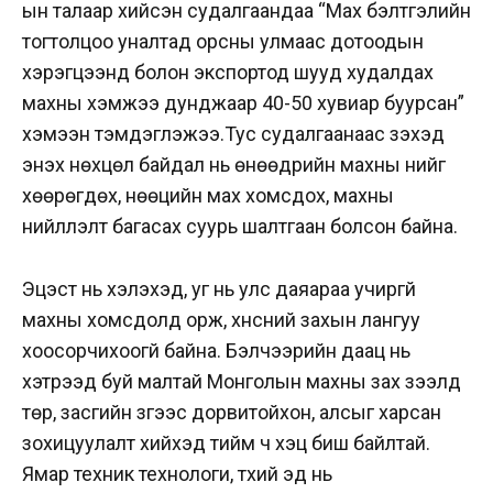
ын талаар хийсэн судалгаандаа “Мах бэлтгэлийн
тогтолцоо уналтад орсны улмаас дотоодын
хэрэгцээнд болон экспортод шууд худалдах
махны хэмжээ дунджаар 40-50 хувиар буурсан”
хэмээн тэмдэглэжээ.
Тус судалгаанаас үзэхэд
энэхүү нөхцөл байдал нь өнөөдрийн махны үнийг
хөөрөгдөх, нөөцийн мах хомсдох, махны
нийлүүлэлт багасах суурь шалтгаан болсон байна.
Эцэст нь хэлэхэд, уг нь улс даяараа учиргүй
махны хомсдолд орж, хүнсний захын лангуу
хоосорчихоогүй байна. Бэлчээрийн даац нь
хэтрээд буй малтай Монголын махны зах зээлд
төр, засгийн зүгээс дорвитойхон, алсыг харсан
зохицуулалт хийхэд тийм ч хэцүү биш байлтай.
Ямар техник технологи, түүхий эд нь