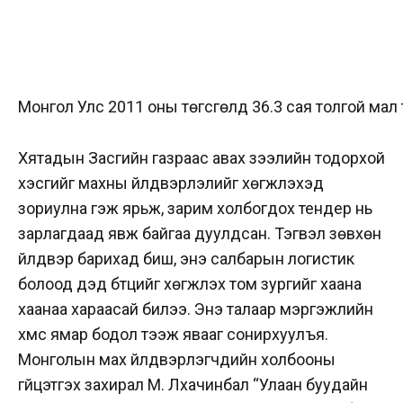
Монгол Улс 2011 оны төгсгөлд 36.3 сая толгой мал
Хятадын Засгийн газраас авах зээлийн тодорхой
хэсгийг махны үйлдвэрлэлийг хөгжүүлэхэд
зориулна гэж ярьж, зарим холбогдох тендер нь
зарлагдаад явж байгаа дуулдсан. Тэгвэл зөвхөн
үйлдвэр барихад биш, энэ салбарын логистик
болоод дэд бүтцийг хөгжүүлэх том зургийг хаана
хаанаа хараасай билээ. Энэ талаар мэргэжлийн
хүмүүс ямар бодол тээж явааг сонирхуулъя.
Монголын мах үйлдвэрлэгчдийн холбооны
гүйцэтгэх захирал М. Лхачинбал “Улаан буудайн