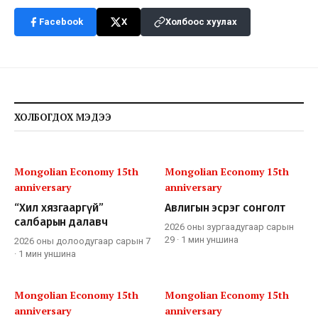
Facebook
X
Холбоос хуулах
ХОЛБОГДОХ МЭДЭЭ
Mongolian Economy 15th
Mongolian Economy 15th
anniversary
anniversary
“Хил хязгааргүй”
Авлигын эсрэг сонголт
салбарын далавч
2026 оны зургаадугаар сарын
29
·
1 мин
уншина
2026 оны долоодугаар сарын 7
·
1 мин
уншина
Mongolian Economy 15th
Mongolian Economy 15th
anniversary
anniversary