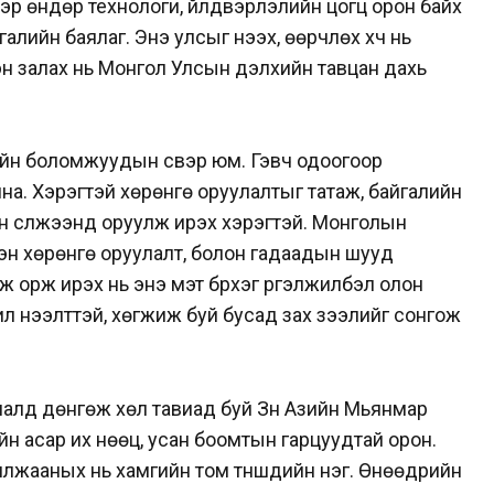
хээр өндөр технологи, үйлдвэрлэлийн цогц орон байх
алийн баялаг. Энэ улсыг нээх, өөрчлөх хүч нь
хэн залах нь Монгол Улсын дэлхийн тавцан дахь
йн боломжуудын үүсвэр юм. Гэвч одоогоор
на. Хэрэгтэй хөрөнгө оруулалтыг татаж, байгалийн
ийн сүлжээнд оруулж ирэх хэрэгтэй. Монголын
эн хөрөнгө оруулалт, болон гадаадын шууд
ж орж ирэх нь энэ мэт бүрхэг үргэлжилбэл олон
илүү нээлттэй, хөгжиж буй бусад зах зээлийг сонгож
алд дөнгөж хөл тавиад буй Зүүн Азийн Мьянмар
ийн асар их нөөц, усан боомтын гарцуудтай орон.
рилжааных нь хамгийн том түншүүдийн нэг. Өнөөдрийн