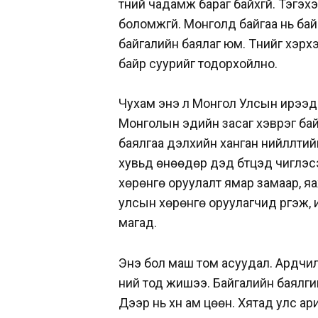
түүний чадамж бараг байхгүй. Тэгэ
боломжгүй. Монголд байгаа нь байг
байгалийн баялаг юм. Түүнийг хэр
байр суурийг тодорхойлно.
Чухам энэ л Монгол Улсын ирээдү
Монголын эдийн засаг хэврэг бай
баялгаа дэлхийн ханган нийлүүлт
хувьд өнөөдөр дэд бүтцэд чиглэс
хөрөнгө оруулалт ямар замаар, яа
улсын хөрөнгө оруулагчид үргэж, 
магад.
Энэ бол маш том асуудал. Ардчил
үүний тод жишээ. Байгалийн баялг
Дээр нь хүн ам цөөн. Хятад улс а