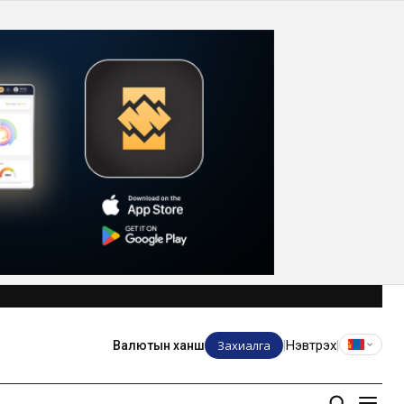
Захиалга
Нэвтрэх
Валютын ханш
|
|