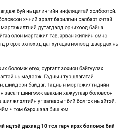
агдаж буй нь цалингийн инфляцитай холбоотой.
оловсон хүчний эрэлт барилгын салбарт хүчтэй
й мэргэжилтний дутагдалд орчихоод байна.
йгаа олон мэргэжил тав, арван жилийн өмнө
лүүд рүү орж эхлэхэд цаг хугацаа нэлээд шаардах нь
жих боломж өгөх, сургалт зохион байгуулах
эрэгтэй нь мэдээж. Гаднын туршлагатай
н, шийдсэн байдаг. Гаднын мэргэжилтнүүдийн
н засагт шингээж авахын хажуугаар боловсон
 шилжүүлэлтийн уг загварыг бий болгох нь зүйтэй.
тийм ч том бэрхшээл биш юм.
нөөцтэй дахиад 10 төсөл гарч ирэх боломж бий