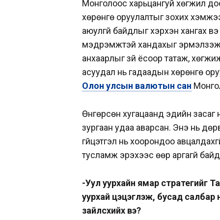
Монголоос харьцангуй хөгжил доо
хөрөнгө оруулалтыг зохих хэмжээ
аюулгүй байдлыг хэрхэн хангах в
мэдрэмжтэй хандахыг эрмэлзэж 
анхаарлыг зүй ёсоор татаж, хөгжиж
асуудал нь гадаадын хөрөнгө оруу
Олон улсын валютын сан
Монгол
Өнгөрсөн хугацаанд эдийн засаг н
зургаан удаа аварсан. Энэ нь дөрв
гүйцэтгэл нь хоорондоо авцалдахг
тусламж эрэхээс өөр аргагүй бай
-Уул уурхайн ямар стратегийг Та 
уурхай цэцэглэж, бусад салбар нь
зайлсхийх вэ?