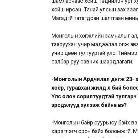
шамласнаас хойш төдийлэн урт ху
хойш ирсэн. Танай улсын зах зээл
Магадгүй татагдсан шалтгаан минь
Монголын хөгжлийн замналыг алд
тааруухан учир мэдээлэл олж ава
учир цөөн тулгууртай улс. Тиймэ
салбар руу савчих шаардлагагүй.
-Монголын Ардчилал дөнгөж 23- х
хоёр, гуравхан жилд л бий болсо
Улс олон сорилтуудтай тулгарч
эрсдэлүүд хүлээж байна вэ?
-Монголын байр суурь юу байх вэ.
хэрэглэгч орон байх боломжгүй. 