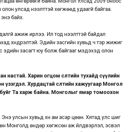
гацаа өнгөрөөгүй байна. Монгол Улсад 2009 оноос
 олон улсад нээлттэй хөгжөөд удаагүй байгаа.
 энэ байх.
алгүй ажиж ирлээ. Ил тод нээлттэй байдал
хад хүндрэлтэй. Эдийн засгийн хувьд ч тэр жижиг
эс эдийн засагт юу болж байгааг мэдэхэд олон
ан настай. Харин огцом өсөлтийн тухайд сүүлийн
н үзэгдэл. Хурдацтай өсөлтийн хажуугаар Монгол
 буйг Та харж байна. Монголыг ямар томоохон
 Энэ улсын хувьд хүн ам асар цөөн. Хятад улс шиг
Мөн Монголд өндөр хөгжсөн аж үйлдвэрлэл, эсвэл