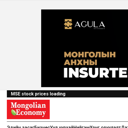
MSE stock prices loading
Эдийн засаг
Бизнес
Уул уурхай
Нийгэм
Хөрөнгө оруулалт
Да