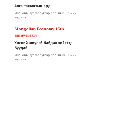
Алга ташилтын ард
2026 оны зургаадугаар сарын 26
·
1 мин
уншина
Mongolian Economy 15th
anniversary
Хүнсний аюулгүй байдал хийгээд
буудай
2026 оны зургаадугаар сарын 24
·
1 мин
уншина