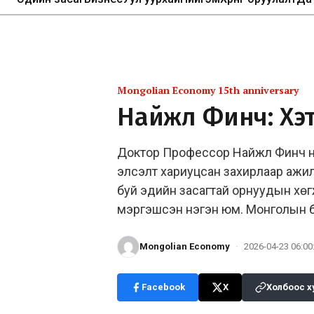
Mongolian Economy 15th anniversary
Найжл Финч: Хэт
Доктор Профессор Найжл Финч н
элсэлт хариуцсан захирлаар ажилл
буй эдийн засагтай орнуудын хөгж
мэргэшсэн нэгэн юм. Монголын б
Mongolian Economy
·
2026-04-23 06:00
Facebook
X
Холбоос х