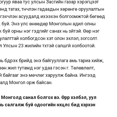
гуур яваа тус улсын Засгийн газар хэрэгцээт
нд татах, түүнчлэн гадаадын хөрөнгө оруулалтын
э гэхчлэн асуудалд ихээхэн болгоомжтой бөгөөд
буй. Энэ улс өнөөдөр Монголын адил олны
 буй орны нэг гэдгийг санах нь зүйтэй. Өөр нэг
лалттай холбогдсон хэт олон эхлэл, зогсолт.
 Улсын 23 жилийн түүхтэй салшгүй холбоотой.
ь бүдрэх бүрийд энэ байгууллага амь тариа хийж,
өн жил тутамд нэг удаа гэсэн үг. Төлөвлөлт,
үй байгааг энэ мөчлөг харуулж байна. Ингээд
далд Монгол орж байсан.
Монголд санал болгох вэ. Өөрөөр хэлбэл, уул
 салгалж буй одоогийн нөхцөлөөс бид хэрхэн