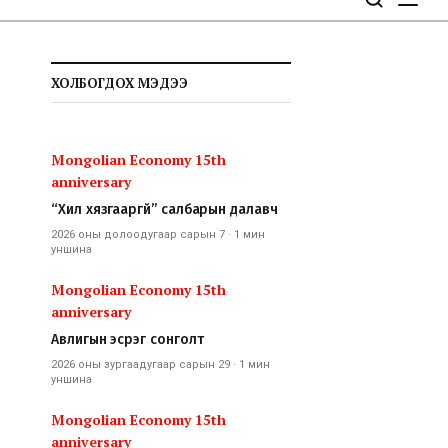
ХОЛБОГДОХ МЭДЭЭ
Mongolian Economy 15th
anniversary
“Хил хязгааргүй” салбарын далавч
2026 оны долоодугаар сарын 7
·
1 мин
уншина
Mongolian Economy 15th
anniversary
Авлигын эсрэг сонголт
2026 оны зургаадугаар сарын 29
·
1 мин
уншина
Mongolian Economy 15th
anniversary