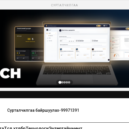
СУРТАЛЧИЛГАА
та
Төсөл хөтөлбөр
Технологи
Энтертайнмент