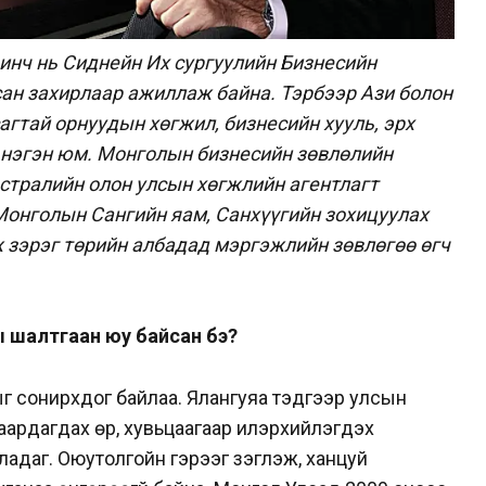
нч нь Сиднейн Их сургуулийн Бизнесийн
сан захирлаар ажиллаж байна. Тэрбээр Ази болон
сагтай орнуудын хөгжил, бизнесийн хууль, эрх
 нэгэн юм. Монголын бизнесийн зөвлөлийн
стралийн олон улсын хөгжлийн агентлагт
Монголын Сангийн яам, Санхүүгийн зохицуулах
 зэрэг төрийн албадад мэргэжлийн зөвлөгөө өгч
ны шалтгаан юу байсан бэ?
г сонирхдог байлаа. Ялангуяа тэдгээр улсын
аардагдах өр, хувьцаагаар илэрхийлэгдэх
адаг. Оюутолгойн гэрээг үзэглэж, ханцуй