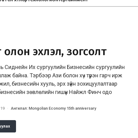
 олон эхлэл, зогсолт
ь Сиднейн Их сургуулийн Бизнесийн сургуулийн
аж байна. Тэрбээр Ази болон хүч түрэн гарч ирж
ил, бизнесийн хууль, эрх зүйн зохицуулалтаар
изнесийн зөвлөлийн гишүүн Найжл Финч одо
:19
·
Ангилал
:
Mongolian Economy 15th anniversary
уулах