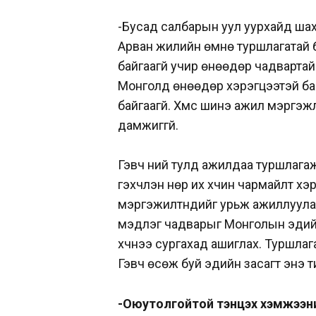
-Бусад салбарын уул уурхайд шах
Арван жилийн өмнө туршлагатай б
байгаагүй учир өнөөдөр чадварта
Монголд өнөөдөр хэрэгцээтэй ба
байгаагүй. Хүмүүс шинэ ажил мэргэж
дамжиггүй.
Гэвч үүний тулд ажилдаа туршлага
гэхчлэн нөр их хүчин чармайлт х
мэргэжилтнүүдийг урьж ажиллуула
мэдлэг чадварыг Монголын эдий
хүчнээ сургахад ашиглах. Туршлага
Гэвч өсөж буй эдийн засагт энэ 
-Оюутолгойтой тэнцэх хэмжээний 