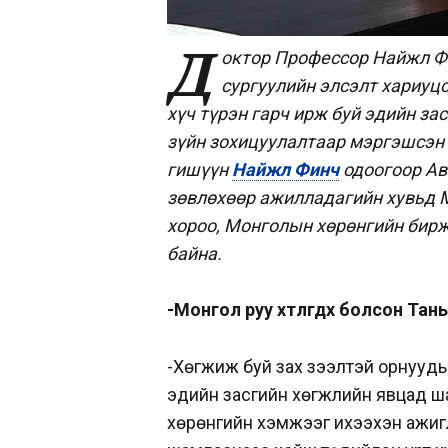
Д
октор Профессор Найжл Фи
сургуулийн элсэлт хариуц
хүч түрэн гарч ирж буй эдийн за
зүйн зохицуулалтаар мэргэшсэн
гишүүн
Найжл Финч
одоогоор Ав
зөвлөхөөр ажилладагийн хувьд 
хороо, Монголын хөрөнгийн бирж
байна.
-Монгол руу хөтлөгдөх болсон Та
-Хөгжиж буй зах зээлтэй орнууды
эдийн засгийн хөгжлийн явцад ш
хөрөнгийн хэмжээг ихээхэн ажигл