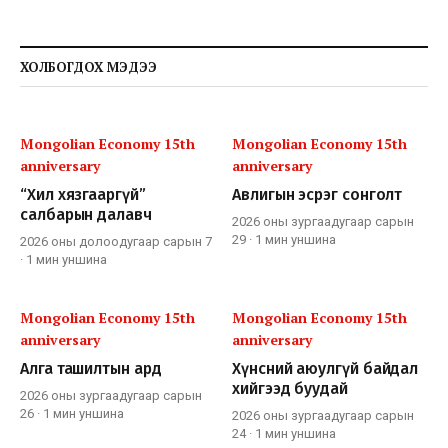
ХОЛБОГДОХ МЭДЭЭ
Mongolian Economy 15th
Mongolian Economy 15th
anniversary
anniversary
“Хил хязгааргүй”
Авлигын эсрэг сонголт
салбарын далавч
2026 оны зургаадугаар сарын
29
·
1 мин
уншина
2026 оны долоодугаар сарын 7
·
1 мин
уншина
Mongolian Economy 15th
Mongolian Economy 15th
anniversary
anniversary
Алга ташилтын ард
Хүнсний аюулгүй байдал
хийгээд буудай
2026 оны зургаадугаар сарын
26
·
1 мин
уншина
2026 оны зургаадугаар сарын
24
·
1 мин
уншина