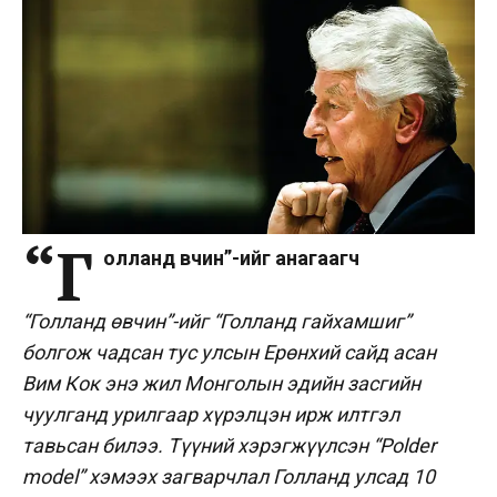
“Г
олланд өвчин”-ийг анагаагч
“Голланд өвчин”-ийг “Голланд гайхамшиг”
болгож чадсан тус улсын Ерөнхий сайд асан
Вим Кок энэ жил Монголын эдийн засгийн
чуулганд урилгаар хүрэлцэн ирж илтгэл
тавьсан билээ. Түүний хэрэгжүүлсэн “Polder
model” хэмээх загварчлал Голланд улсад 10