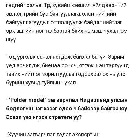
гэдгийг хэлье. Төр, хувийн хэвшил, үйлдвэрчний
эвлэл, төрийн бус байгууллага, олон нийтийн
байгууллагуудыг огтлолцуулж байдаг нийтлэг
эрх ашгийн нэг талбартай байх нь маш чухал юм
шүү.
Тэд үргэлж санал нэгдэж байх албагүй. Зарим
үед зөрчилдөж, биенээ сонсч, ятгаж, нэн тэргүүнд
тавих нийтлэг зорилтуудаа тодорхойлох нь улс
бүрийн хувьд туйлын чухал.
-“Polder model” загварчлал Нидерланд улсын
бодлогын нэг хэсэг одоо ч байсаар байгаа юу.
Эсвэл үеэ өнгөрөөсөн стратеги уу?
-Хуучин загварчлал гэдэг экспортын