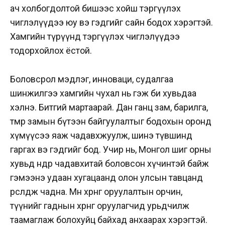
ач холбогдолтой бишээс хойш тэргүүлэх
чиглэлүүдээ юу вэ гэдгийг сайн бодох хэрэгтэй.
Хамгийн түрүүнд тэргүүлэх чиглэлүүдээ
тодорхойлох ёстой.
Боловсрол мэдлэг, инноваци, судалгаа
шинжилгээ хамгийн чухал нь гэж би хувьдаа
хэлнэ. Битгий мартаарай. Дан ганц зам, барилга,
төмөр замын бүтээн байгуулалтыг бодохын оронд
хүмүүсээ яаж чадавхжуулж, шинэ түвшинд
гаргах вэ гэдгийг бод. Учир нь, Монгол шиг орны
хувьд өндөр чадавхитай боловсон хүчинтэй байж
гэмээнэ удаан хугацаанд олон улсын тавцанд
өрсөлдөж чадна. Мөн хөрөнгө оруулалтын орчин,
түүнийг гаднын хөрөнгө оруулагчид урьдчилж
таамаглаж болохуйц байхад анхаарах хэрэгтэй.