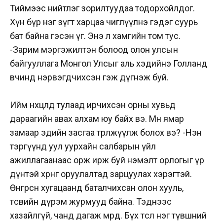
Тиймээс нийтлэг зорилтуудаа тодорхойлдог.
Хүн бүр нэг зүгт харцаа чиглүүлнэ гэдэг суурь
бат байна гэсэн үг. Энэ л хамгийн том тус.
-Зарим мэргэжилтэн болоод олон улсын
байгууллага Монгол Улсыг аль хэдийнэ Голланд
өвчинд нэрвэгдчихсэн гэж дүгнэж буй.
Ийм нөхцөлд тулаад ирчихсэн орны хувьд
дараагийн авах алхам юу байх вэ. Мөн ямар
замаар эдийн засгаа төрөлжүүлж болох вэ? -Нэн
тэргүүнд уул уурхайн салбарын үйл
ажиллагаанаас орж ирж буй нэмэлт орлогыг үр
дүнтэй хөрөнгө оруулалтад зарцуулах хэрэгтэй.
Өнгөрсөн хугацаанд баталчихсан олон хууль,
төсвийн дүрэм журмууд байна. Тэднээс
хазайлгүй, чанд дагаж мөрд. Бүх төсөл нэг түвшний