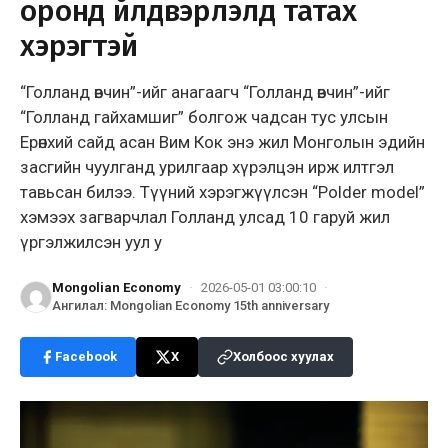
оронд үйлдвэрлэлд татах
хэрэгтэй
“Голланд өвчин”-ийг анагаагч “Голланд өвчин”-ийг
“Голланд гайхамшиг” болгож чадсан тус улсын
Ерөнхий сайд асан Вим Кок энэ жил Монголын эдийн
засгийн чуулганд урилгаар хүрэлцэн ирж илтгэл
тавьсан билээ. Түүний хэрэгжүүлсэн “Polder model”
хэмээх загварчлал Голланд улсад 10 гаруй жил
үргэлжилсэн уул у
Mongolian Economy
·
2026-05-01 03:00:10
·
Ангилал
:
Mongolian Economy 15th anniversary
Facebook
X
Холбоос хуулах