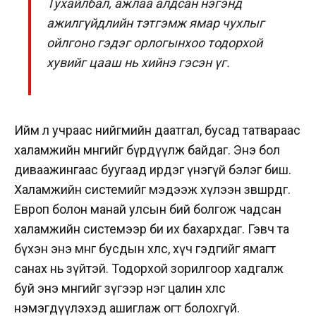
Тухайлбал, ажлаа алдсан нэгэнд
ажилгүйдлийн тэтгэмж ямар чухлыг
ойлгоно гэдэг орлогынхоо тодорхой
хувийг цааш нь хийнэ гэсэн үг.
Ийм л учраас нийгмийн даатгал, бусад татвараас
халамжийн мөнгийг бүрдүүлж байдаг.
Энэ бол
диваажингаас буугаад ирдэг үнэгүй бэлэг биш.
Халамжийн системийг мэдээж хүлээн зөвшөөрдөг.
Европ болон манай улсын бий болгож чадсан
халамжийн системээр би их бахархдаг. Гэвч та
бүхэн энэ мөнгө бусдын хөлс, хүч гэдгийг ямагт
санах нь зүйтэй. Тодорхой зорилгоор хадгалж
буй энэ мөнгийг зүгээр нэг цалин хөлс
нэмэгдүүлэхэд ашиглаж огт болохгүй.