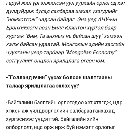
гаруй жил үргэлжилсэн уул уурхайн орлогод хэт
дулдуйдаж бусад салбараа шахах үзэгдлийг
“номхотгож” чадсан байдаг. Энэ үед АНУ-ын
Ерөнхийлөгч асан Билл Клинтон хүртэл баяр
хүргэж “Вим, Та анхных нь байсан шүү” хэмээн
хэлж байсан удаатай. Монголын эдийн засгийн
чуулганы үеэр тэрбээр “Mongolian Economy”
сэтгүүлийг онцлон ярилцлага өгсөн юм.
-“Голланд өвчин” үүсэх болсон шалтгааны
талаар ярилцлагаа эхлэх үү?
-Байгалийн баялгийн орлогодоо хэт хөтлөгдөж, өндөр
хөгжсөн аж үйлдвэрлэлийн салбараа ганхахад
хүргэснээс үүдэлтэй. Байгалийн хийн
олборлолт, нөөцөөс орж ирж буй нэмэлт орлогыг