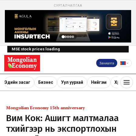
СУРТАЛЧИЛГАА
MSE stock prices loading
Захиалга
Эдийн засаг
Бизнес
Уул уурхай
Нийгэм
Хөрөнгө ору
Mongolian Economy 15th anniversary
Вим Кок: Ашигт малтмалаа
түүхийгээр нь экспортлохын