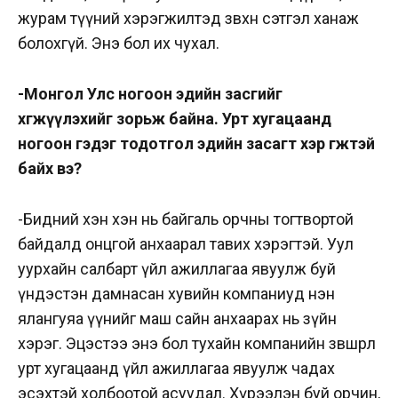
журам түүний хэрэгжилтэд зөвхөн сэтгэл ханаж
болохгүй. Энэ бол их чухал.
-Монгол Улс ногоон эдийн засгийг
хөгжүүлэхийг зорьж байна. Урт хугацаанд
ногоон гэдэг тодотгол эдийн засагт хэр өгөөжтэй
байх вэ?
-Бидний хэн хэн нь байгаль орчны тогтвортой
байдалд онцгой анхаарал тавих хэрэгтэй. Уул
уурхайн салбарт үйл ажиллагаа явуулж буй
үндэстэн дамнасан хувийн компаниуд нэн
ялангуяа үүнийг маш сайн анхаарах нь зүйн
хэрэг. Эцэстээ энэ бол тухайн компанийн зөвшөөрөл
урт хугацаанд үйл ажиллагаа явуулж чадах
эсэхтэй холбоотой асуудал. Хүрээлэн буй орчин,