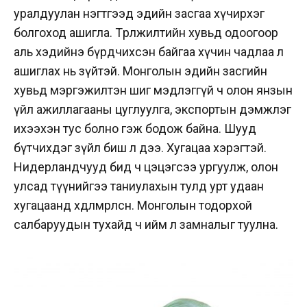
уралдуулан нэгтгээд эдийн засгаа хүчирхэг
болгоход ашигла. Төрөлжилтийн хувьд одоогоор
аль хэдийнэ бүрдчихсэн байгаа хүчин чадлаа л
ашиглах нь зүйтэй. Монголын эдийн засгийн
хувьд мэргэжилтэн шиг мэдлэггүй ч олон янзын
үйл ажиллагааны цуглуулга, экспортын дэмжлэг
ихээхэн тус болно гэж бодож байна. Шууд
бүтчихдэг зүйл биш л дээ. Хугацаа хэрэгтэй.
Нидерландчууд бид ч цэцэгсээ ургуулж, олон
улсад түүнийгээ таниулахын тулд урт удаан
хугацаанд хөдөлмөрлөсөн. Монголын тодорхой
салбаруудын тухайд ч ийм л замналыг туулна.