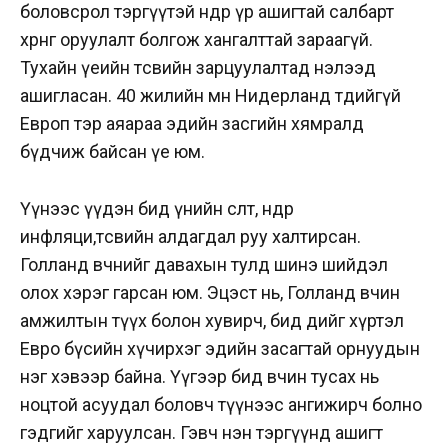
боловсрол тэргүүтэй өндөр үр ашигтай салбарт
хөрөнгө оруулалт болгож хангалттай зараагүй.
Тухайн үеийн төсвийн зарцуулалтад нэлээд
ашигласан. 40 жилийн өмнө Нидерланд төдийгүй
Европ тэр аяараа эдийн засгийн хямралд
бүдчиж байсан үе юм.
Үүнээс үүдэн бид үнийн өсөлт, өндөр
инфляци,төсвийн алдагдал руу халтирсан.
Голланд өвчнийг давахын тулд шинэ шийдэл
олох хэрэг гарсан юм. Эцэст нь, Голланд өвчин
амжилтын түүх болон хувирч, бид өдийг хүртэл
Евро бүсийн хүчирхэг эдийн засагтай орнуудын
нэг хэвээр байна. Үүгээр бид өвчин тусах нь
ноцтой асуудал боловч түүнээс ангижирч болно
гэдгийг харуулсан. Гэвч нэн тэргүүнд ашигт