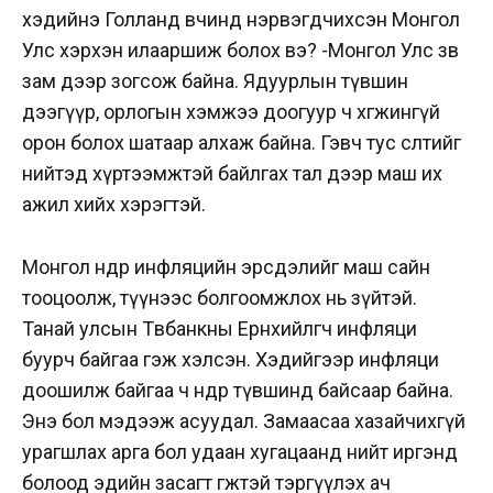
хэдийнэ Голланд өвчинд нэрвэгдчихсэн Монгол
Улс хэрхэн илааршиж болох вэ? -Монгол Улс зөв
зам дээр зогсож байна. Ядуурлын түвшин
дээгүүр, орлогын хэмжээ доогуур ч хөгжингүй
орон болох шатаар алхаж байна. Гэвч тус өсөлтийг
нийтэд хүртээмжтэй байлгах тал дээр маш их
ажил хийх хэрэгтэй.
Монгол өндөр инфляцийн эрсдэлийг маш сайн
тооцоолж, түүнээс болгоомжлох нь зүйтэй.
Танай улсын Төвбанкны Ерөнхийлөгч инфляци
буурч байгаа гэж хэлсэн. Хэдийгээр инфляци
доошилж байгаа ч өндөр түвшинд байсаар байна.
Энэ бол мэдээж асуудал. Замаасаа хазайчихгүй
урагшлах арга бол удаан хугацаанд нийт иргэнд
болоод эдийн засагт өгөөжтэй тэргүүлэх ач