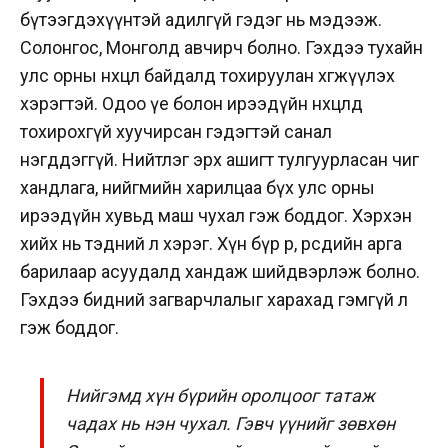
бүтээгдэхүүнтэй адилгүй гэдэг нь мэдээж.
Солонгос, Монголд авчирч болно. Гэхдээ тухайн
улс орны нөхцөл байдалд тохируулан хөгжүүлэх
хэрэгтэй. Одоо үе болон ирээдүйн нөхцөлд
тохирохгүй хуучирсан гэдэгтэй санал
нэгддэггүй. Нийтлэг эрх ашигт тулгуурласан чиг
хандлага, нийгмийн харилцаа бүх улс орны
ирээдүйн хувьд маш чухал гэж боддог. Хэрхэн
хийх нь тэдний л хэрэг. Хүн бүр өөр, өөрсдийн арга
барилаар асуудалд хандаж шийдвэрлэж болно.
Гэхдээ бидний загварчлалыг харахад гэмгүй л
гэж боддог.
Нийгэмд хүн бүрийн оролцоог татаж
чадах нь нэн чухал. Гэвч үүнийг зөвхөн