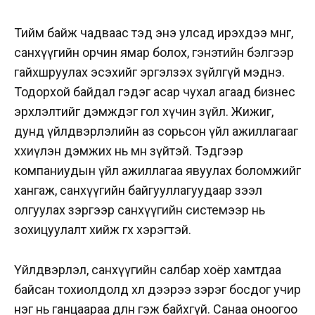
Тийм байж чадваас тэд энэ улсад ирэхдээ мөнгө,
санхүүгийн орчин ямар болох, гэнэтийн бэлгээр
гайхшруулах эсэхийг эргэлзэх зүйлгүй мэднэ.
Тодорхой байдал гэдэг асар чухал агаад бизнес
эрхлэлтийг дэмждэг гол хүчин зүйл. Жижиг,
дунд үйлдвэрлэлийн аз сорьсон үйл ажиллагааг
хөхиүлэн дэмжих нь мөн зүйтэй. Тэдгээр
компаниудын үйл ажиллагаа явуулах боломжийг
хангаж, санхүүгийн байгууллагуудаар зээл
олгуулах зэргээр санхүүгийн системээр нь
зохицуулалт хийж өгөх хэрэгтэй.
Үйлдвэрлэл, санхүүгийн салбар хоёр хамтдаа
байсан тохиолдолд хөл дээрээ зэрэг босдог учир
нэг нь ганцаараа өөдөлнө гэж байхгүй. Санаа оноогоо