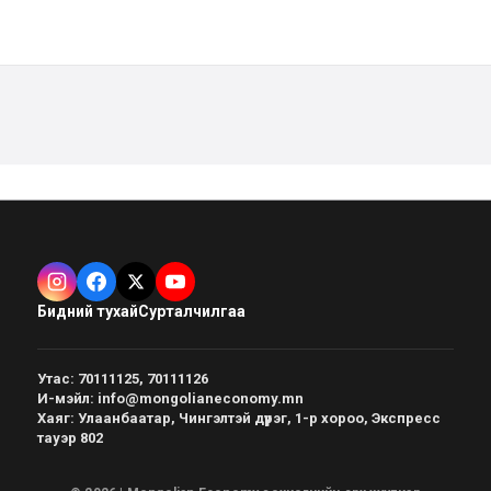
Бидний тухай
Сурталчилгаа
Утас
:
70111125, 70111126
И-мэйл
:
info@mongolianeconomy.mn
Хаяг
:
Улаанбаатар, Чингэлтэй дүүрэг, 1-р хороо, Экспресс
тауэр 802