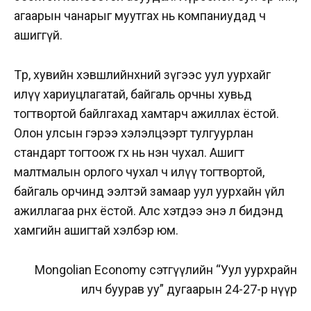
агаарын чанарыг муутгах нь компаниудад ч
ашиггүй.
Төр, хувийн хэвшлийнхний зүгээс уул уурхайг
илүү хариуцлагатай, байгаль орчны хувьд
тогтвортой байлгахад хамтарч ажиллах ёстой.
Олон улсын гэрээ хэлэлцээрт тулгуурлан
стандарт тогтоож өгөх нь нэн чухал. Ашигт
малтмалын орлого чухал ч илүү тогтвортой,
байгаль орчинд ээлтэй замаар уул уурхайн үйл
ажиллагаа өрнөх ёстой. Алс хэтдээ энэ л бидэнд
хамгийн ашигтай хэлбэр юм.
Mongolian Economy сэтгүүлийн “Уул уурхрайн
илч буурав уу” дугаарын 24-27-р нүүр