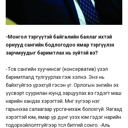
-Монгол тэргүүтэй байгалийн баялаг ихтэй
орнууд сангийн бодлогодоо ямар тэргүүлэх
зарчмуудыг баримтлах нь зүйтэй вэ?
-Төсөв сангийн хуучинсаг (консерватив) үзэл
баримтлалд тулгуурлах гэж хэлнэ. Энэ нь
байхгүйгээ үрэхгүй гэсэн үг. Орлогын энгийн эх
үүсвэрт суурилан юунд зарцуулах вэ гэдэгт маш
нарийн хандах хэрэгтэй. Мөнгөө зүгээр нэг
гарынхаа салаагаар урсгачихаж болохгүй. Яагаад
хэрэгтэй юм, ямар үр дүнг үзэх юм гэдэг нарийн
тодорхойлолтгүйгээр төсөл битгий сонго. -Аль