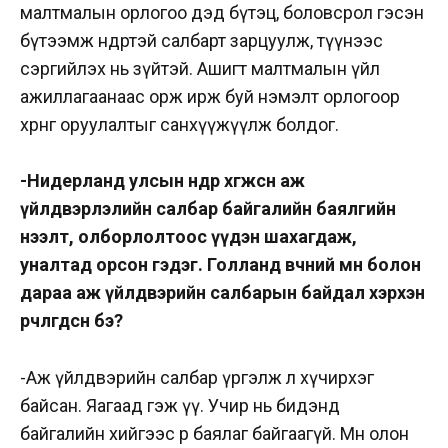
малтмалын орлогоо дэд бүтэц, боловсрол гэсэн
бүтээмж өндөртэй салбарт зарцуулж, түүнээс
сэргийлэх нь зүйтэй. Ашигт малтмалын үйл
ажиллагаанаас орж ирж буй нэмэлт орлогоор
хөрөнгө оруулалтыг санхүүжүүлж болдог.
-Нидерланд улсын өндөр хөгжсөн аж
үйлдвэрлэлийн салбар байгалийн баялгийн
нээлт, олборлолтоос үүдэн шахагдаж,
уналтад орсон гэдэг. Голланд өвчний өмнө болон
дараа аж үйлдвэрийн салбарын байдал хэрхэн
өөрчлөгдсөн бэ?
-Аж үйлдвэрийн салбар үргэлж л хүчирхэг
байсан. Яагаад гэж үү. Учир нь бидэнд
байгалийн хийгээс өөр баялаг байгаагүй. Мөн олон