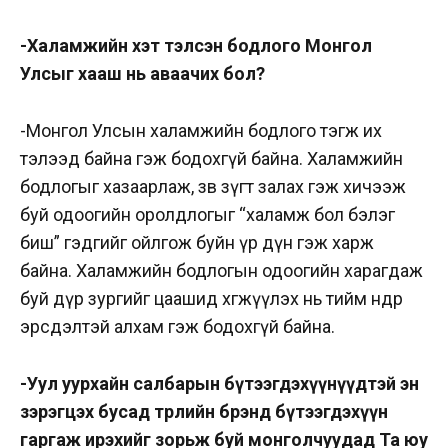
-Халамжийн хэт тэлсэн бодлого Монгол
Улсыг хааш нь аваачих бол?
-Монгол Улсын халамжийн бодлого тэгж их
тэлээд байна гэж бодохгүй байна. Халамжийн
бодлогыг хазаарлаж, зөв зүгт залах гэж хичээж
буй одоогийн оролдлогыг “халамж бол бэлэг
биш” гэдгийг ойлгож буйн үр дүн гэж харж
байна. Халамжийн бодлогын одоогийн харагдаж
буй дүр зургийг цаашид хөгжүүлэх нь тийм өндөр
эрсдэлтэй алхам гэж бодохгүй байна.
-Уул уурхайн салбарын бүтээгдэхүүнүүдтэй эн
зэрэгцэх бусад төрлийн брэнд бүтээгдэхүүн
гаргаж ирэхийг зорьж буй монголчуудад Та юу