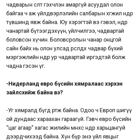
чадварын өсөлт гэхчлэн амаргүй асуудал олон
байгаа ч аж үйлдвэрлэлийн салбарын хөгжил өндөр
түвшинд явж байна. Юу хэрэгтэй вэ гэвэл, өндөр
чанартай бүтээгдэхүүн, үйлчилгээ, чадвартай
боловсон хүчин. Боловсролын чанар онцгой
сайн байх нь олон улсад өрсөлдөх чадвар бүхий
мэргэжлийн өндөр ур чадвартай иргэдтэй болж
чадна гэсэн үг.
-Нидерланд евро бүсийн хямралаас хэрхэн
зайлсхийж байна вэ?
-Уг хямралд бүгд өртөж байна. Одоо ч Европ шигүү
ой дундаас хараахан гараагүй. Гэвч евро бүсийн
“цаг агаар” хагас жилийн өмнөхөөсөө өнөөдөр харьцангуй
дээрдчихээд байна. Хүн бүр энэ үйл явцыг