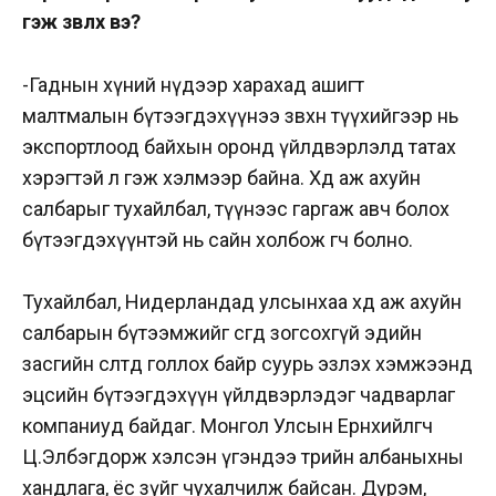
гэж зөвлөх вэ?
-Гаднын хүний нүдээр харахад ашигт
малтмалын бүтээгдэхүүнээ зөвхөн түүхийгээр нь
экспортлоод байхын оронд үйлдвэрлэлд татах
хэрэгтэй л гэж хэлмээр байна. Хөдөө аж ахуйн
салбарыг тухайлбал, түүнээс гаргаж авч болох
бүтээгдэхүүнтэй нь сайн холбож өгч болно.
Тухайлбал, Нидерландад улсынхаа хөдөө аж ахуйн
салбарын бүтээмжийг өсгөөд зогсохгүй эдийн
засгийн өсөлтөд голлох байр суурь эзлэх хэмжээнд
эцсийн бүтээгдэхүүн үйлдвэрлэдэг чадварлаг
компаниуд байдаг. Монгол Улсын Ерөнхийлөгч
Ц.Элбэгдорж хэлсэн үгэндээ төрийн албаныхны
хандлага, ёс зүйг чухалчилж байсан. Дүрэм,