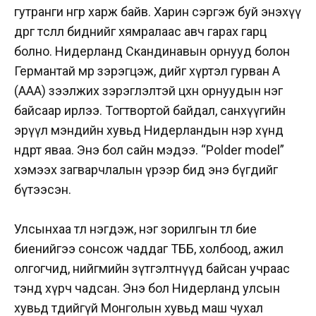
гутранги өнгөөр харж байв. Харин сэргэж буй энэхүү
өөдрөг төсөөлөл биднийг хямралаас авч гарах гарц
болно. Нидерланд Скандинавын орнууд болон
Германтай мөр зэрэгцэж, өдийг хүртэл гурван А
(AAA) зээлжих зэрэглэлтэй цөөхөн орнуудын нэг
байсаар ирлээ. Тогтвортой байдал, санхүүгийн
эрүүл мэндийн хувьд Нидерландын нэр хүнд
өндөрт яваа. Энэ бол сайн мэдээ. “Polder model”
хэмээх загварчлалын үрээр бид энэ бүгдийг
бүтээсэн.
Улсынхаа төлөө нэгдэж, нэг зорилгын төлөө бие
биенийгээ сонсож чаддаг ТББ, холбоод, ажил
олгогчид, нийгмийн зүтгэлтнүүд байсан учраас
тэнд хүрч чадсан. Энэ бол Нидерланд улсын
хувьд төдийгүй Монголын хувьд маш чухал