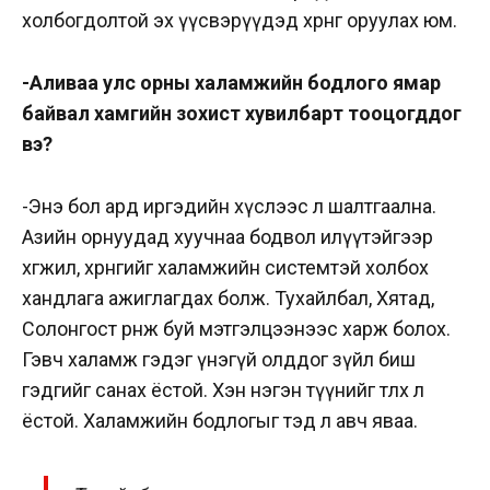
холбогдолтой эх үүсвэрүүдэд хөрөнгө оруулах юм.
-Аливаа улс орны халамжийн бодлого ямар
байвал хамгийн зохист хувилбарт тооцогддог
вэ?
-Энэ бол ард иргэдийн хүслээс л шалтгаална.
Азийн орнуудад хуучнаа бодвол илүүтэйгээр
хөгжил, хөрөнгийг халамжийн системтэй холбох
хандлага ажиглагдах болж. Тухайлбал, Хятад,
Солонгост өрнөж буй мэтгэлцээнээс харж болох.
Гэвч халамж гэдэг үнэгүй олддог зүйл биш
гэдгийг санах ёстой. Хэн нэгэн түүнийг төлөх л
ёстой. Халамжийн бодлогыг тэд л авч яваа.