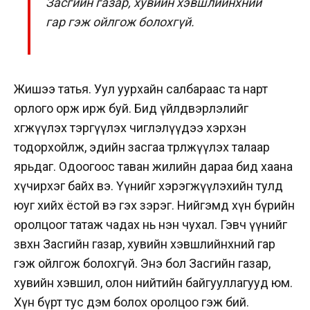
Засгийн газар, хувийн хэвшлийнхний
гар гэж ойлгож болохгүй.
Жишээ татья. Уул уурхайн салбараас та нарт
орлого орж ирж буй. Бид үйлдвэрлэлийг
хөгжүүлэх тэргүүлэх чиглэлүүдээ хэрхэн
тодорхойлж, эдийн засгаа төрөлжүүлэх талаар
ярьдаг. Одоогоос таван жилийн дараа бид хаана
хүчирхэг байх вэ. Үүнийг хэрэгжүүлэхийн тулд
юуг хийх ёстой вэ гэх зэрэг. Нийгэмд хүн бүрийн
оролцоог татаж чадах нь нэн чухал. Гэвч үүнийг
зөвхөн Засгийн газар, хувийн хэвшлийнхний гар
гэж ойлгож болохгүй. Энэ бол Засгийн газар,
хувийн хэвшил, олон нийтийн байгууллагууд юм.
Хүн бүрт тус дэм болох оролцоо гэж бий.