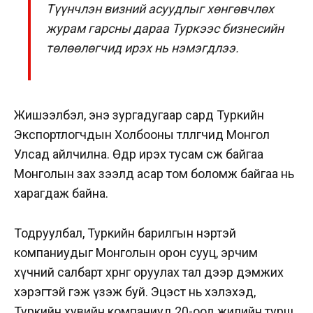
Түүнчлэн визний асуудлыг хөнгөвчлөх
журам гарсны дараа Туркээс бизнесийн
төлөөлөгчид ирэх нь нэмэгдлээ.
Жишээлбэл, энэ зургадугаар сард Туркийн
Экспортлогчдын Холбооны төлөөлөгчид Монгол
Улсад айлчилна. Өдөр ирэх тусам өсөж байгаа
Монголын зах зээлд асар том боломж байгаа нь
харагдаж байна.
Тодруулбал, Туркийн барилгын нэртэй
компаниудыг Монголын орон сууц, эрчим
хүчний салбарт хөрөнгө оруулах тал дээр дэмжих
хэрэгтэй гэж үзэж буй. Эцэст нь хэлэхэд,
Туркийн хувийн компаниуд 20-оод жилийн турш