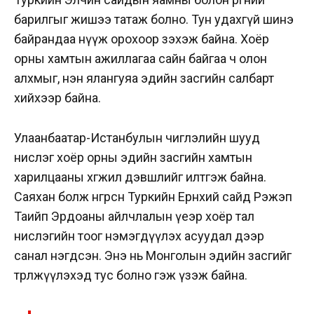
барилгыг жишээ татаж болно. Тун удахгүй шинэ
байрандаа нүүж орохоор зэхэж байна. Хоёр
орны хамтын ажиллагаа сайн байгаа ч олон
алхмыг, нэн ялангуяа эдийн засгийн салбарт
хийхээр байна.
Улаанбаатар-Истанбулын чиглэлийн шууд
нислэг хоёр орны эдийн засгийн хамтын
харилцааны хөгжил дэвшлийг илтгэж байна.
Саяхан болж өнгөрсөн Туркийн Ерөнхий сайд Рэжэп
Таийп Эрдоаны айлчлалын үеэр хоёр тал
нислэгийн тоог нэмэгдүүлэх асуудал дээр
санал нэгдсэн. Энэ нь Монголын эдийн засгийг
төрөлжүүлэхэд тус болно гэж үзэж байна.