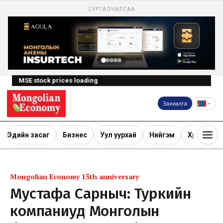
СУРТАЛЧИЛГАА
MSE stock prices loading
Захиалга
Эдийн засаг
Бизнес
Уул уурхай
Нийгэм
Хөрөнгө ору
Mongolian Economy 15th anniversary
Мустафа Сарныч: Туркийн
компаниуд Монголын