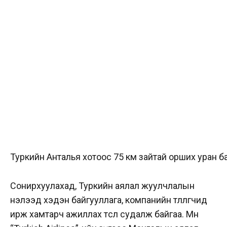
Туркийн Анталья хотоос 75 км зайтай орших уран б
Сонирхуулахад, Туркийн аялал жуулчлалын
нэлээд хэдэн байгууллага, компанийн төлөөлөгчид
ирж хамтарч ажиллах төсөл судалж байгаа. Мөн