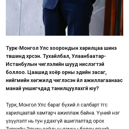
Турк-Монгол Улс хоорондын харилцаа шинэ
түвшинд хүрсэн. Тухайлбал, Улаанбаатар-
Истанбулын чиглэлийн шууд нислэгтэй
боллоо. Цаашид хоёр орны эдийн засаг,
нийгмийн хөгжилд чиглэсэн үйл ажиллагаанаас
манай уншигчдад танилцуулахгүй юу?
Турк, Монгол Улс бараг бүхий л салбарт төгс
харилцаатай хамтарч ажиллаж байна. Үүний нэг
үзүүлэлт нь тун удахгүй ашиглалтад орох
Туркийн Элчин сайдын яамны болон өргөөний