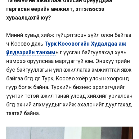
Та өмнө нь ажиллаж байсан орнууддаа
гаргасан өөрийн амжилт, зүтгэлээсээ
хуваалцахгүй юу?
Миний хувьд хийж гүйцэтгэсэн зүйл олон байгаа
ч Косово дахь
Турк Косовогийн Худалдаа аж
үйлдвэрийн танхим
ыг үүсгэн байгуулахад хувь
нэмрээ оруулснаа мартдаггүй юм. Энэхүү төрийн
бус байгууллагын үйл ажиллагаа амжилттай явж
байгаа бөгөөд өдгөө Турк, Косово хоёр улсын хооронд
гүүр болж байна. Туркийн бизнес эрхлэгчдийг
үүнтэй төстэй ажил танай улсад хийхийг уриалсан
бөгөөд эхний алхмуудыг хийж эхэлснийг дуулгахад
таатай байна.