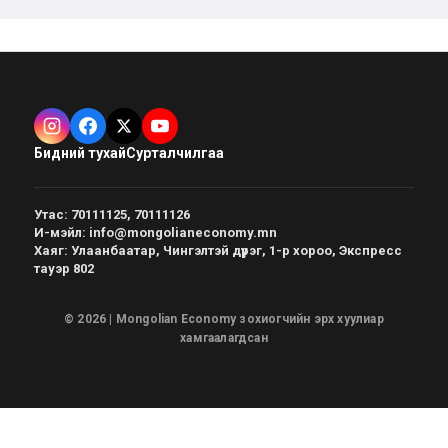
Бидний тухай
Сурталчилгаа
Утас
:
70111125, 70111126
И-мэйл
:
info@mongolianeconomy.mn
Хаяг
:
Улаанбаатар, Чингэлтэй дүүрэг, 1-р хороо, Экспресс
тауэр 802
© 2026 | Mongolian Economy зохиогчийн эрх хуулиар
хамгаалагдсан