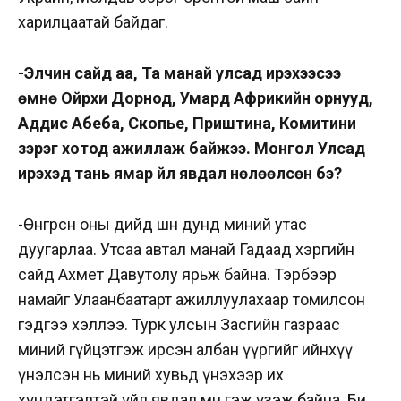
харилцаатай байдаг.
-Элчин сайд аа, Та манай улсад ирэхээсээ
өмнө Ойрхи Дорнод, Умард Африкийн орнууд,
Аддис Абеба, Скопье, Приштина, Комитини
зэрэг хотод ажиллаж байжээ. Монгол Улсад
ирэхэд тань ямар үйл явдал нөлөөлсөн бэ?
-Өнгөрсөн оны өдийд шөнө дунд миний утас
дуугарлаа. Утсаа автал манай Гадаад хэргийн
сайд Ахмет Давутолу ярьж байна. Тэрбээр
намайг Улаанбаатарт ажиллуулахаар томилсон
гэдгээ хэллээ. Турк улсын Засгийн газраас
миний гүйцэтгэж ирсэн албан үүргийг ийнхүү
үнэлсэн нь миний хувьд үнэхээр их
хүндэтгэлтэй үйл явдал мөн гэж үзэж байна. Би