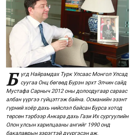
Б
үгд Найрамдах Турк Улсаас Монгол Улсад
суугаа Онц бөгөөд Бүрэн эрхт Элчин сайд
Мустафа Сарныч 2012 оны долоодугаар сараас
албан үүргээ гүйцэтгэж байна. Османийн эзэнт
гүрний хоёр дахь нийслэл байсан Бурса хотод
төрсөн тэрбээр Анкара дахь Гази Их сургуулийн
Олон улсын харилцааны ангийг 1990 онд
бакалаврын зэрэгтэй дүүргэсэн аж.