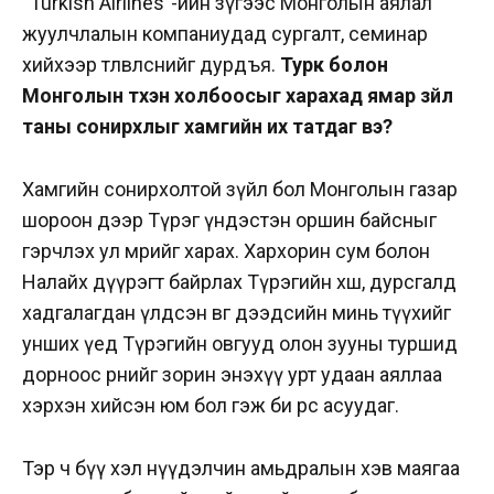
“Turkish Airlines”-ийн зүгээс Монголын аялал
жуулчлалын компаниудад сургалт, семинар
хийхээр төлөвлөснийг дурдъя.
Турк болон
Монголын түүхэн холбоосыг харахад ямар зүйл
таны сонирхлыг хамгийн их татдаг вэ?
Хамгийн сонирхолтой зүйл бол Монголын газар
шороон дээр Түрэг үндэстэн оршин байсныг
гэрчлэх ул мөрийг харах. Хархорин сум болон
Налайх дүүрэгт байрлах Түрэгийн хөшөө, дурсгалд
хадгалагдан үлдсэн өвөг дээдсийн минь түүхийг
унших үед Түрэгийн овгууд олон зууны туршид
дорноос өрнийг зорин энэхүү урт удаан аяллаа
хэрхэн хийсэн юм бол гэж би өөрөөсөө асуудаг.
Тэр ч бүү хэл нүүдэлчин амьдралын хэв маягаа