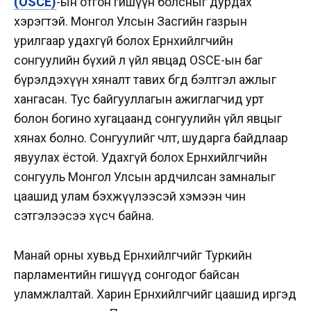
(OSCE)
-ын отгон гишүүн болсныг дурдах
хэрэгтэй. Монгол Улсын Засгийн газрын
урилгаар удахгүй болох Ерөнхийлөгчийн
сонгуулийн бүхий л үйл явцад OSCE-ын баг
бүрэлдэхүүн хяналт тавих бөгөөд бэлтгэл ажлыг
хангасан. Тус байгууллагын ажиглагчид урт
болон богино хугацаанд сонгуулийн үйл явцыг
хянах болно. Сонгуулийг чөлөөт, шударга байдлаар
явуулах ёстой.
Удахгүй болох Ерөнхийлөгчийн
сонгууль Монгол Улсын ардчилсан замналыг
цаашид улам бэхжүүлээсэй хэмээн чин
сэтгэлээсээ хүсч байна.
Манай орны хувьд Ерөнхийлөгчийг Туркийн
парламентийн гишүүд сонгодог байсан
уламжлалтай. Харин Ерөнхийлөгчийг цаашид иргэд