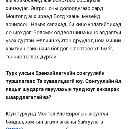
арга хэмжээнд аль болохоор оролцохыг
хичээдэг. Өнгөрсөн оны долоодугаар сард
Монголд анх ирээд Богд хааны музейд
зочилсон. Нэмж хэлэхэд, би кино урлагийг ихэд
сонирхдог. Боломж олдвол шинэ кино алдалгүй
үзэх дуртай. Өвлийн хүйтэн өдрүүдэд ном миний
хамгийн сайн найз болдог. Спортоос хөл бөмбөг,
теннис тоглох дуртай.
Турк улсын Ерөнхийлөгчийн сонгуулийн
туршлагаас Та хуваалцахгүй юу. Сонгуулийн үйл
явцыг шударга явуулахын тулд юуг анхаарах
шаардлагатай вэ?
Юун түрүүнд Монгол Улс Европын аюулгүй
байдал, хамтын ажиллагааны байгуулага