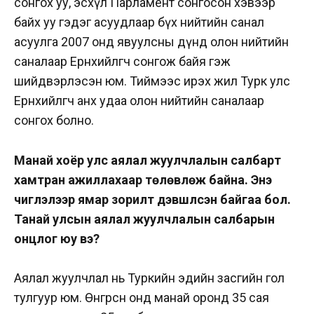
сонгох уу, эсхүл Парламент сонгосон хэвээр
байх уу гэдэг асуудлаар бүх нийтийн санал
асуулга 2007 онд явуулсны дүнд олон нийтийн
саналаар Ерөнхийлөгчөө сонгож байя гэж
шийдвэрлэсэн юм. Тиймээс ирэх жил Турк улс
Ерөнхийлөгчөө анх удаа олон нийтийн саналаар
сонгох болно.
Манай хоёр улс аялал жуулчлалын салбарт
хамтран ажиллахаар төлөвлөж байна. Энэ
чиглэлээр ямар зорилт дэвшүүлсэн байгаа бол.
Танай улсын аялал жуулчлалын салбарын
онцлог юу вэ?
Аялал жуулчлал нь Туркийн эдийн засгийн гол
тулгуур юм. Өнгөрсөн онд манай оронд 35 сая