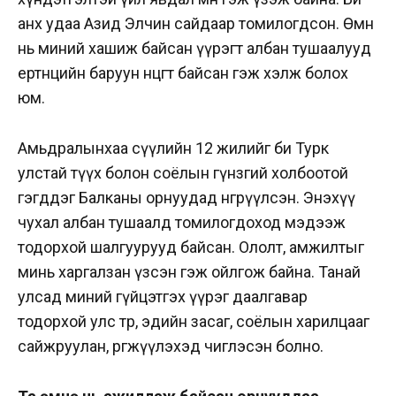
анх удаа Азид Элчин сайдаар томилогдсон. Өмнө
нь миний хашиж байсан үүрэгт албан тушаалууд
ертөнцийн баруун өнцөгт байсан гэж хэлж болох
юм.
Амьдралынхаа сүүлийн 12 жилийг би Турк
улстай түүх болон соёлын гүнзгий холбоотой
гэгддэг Балканы орнуудад өнгөрүүлсэн. Энэхүү
чухал албан тушаалд томилогдоход мэдээж
тодорхой шалгуурууд байсан. Ололт, амжилтыг
минь харгалзан үзсэн гэж ойлгож байна. Танай
улсад миний гүйцэтгэх үүрэг даалгавар
тодорхой улс төр, эдийн засаг, соёлын харилцааг
сайжруулан, өргөжүүлэхэд чиглэсэн болно.