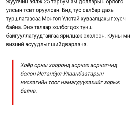
жуулчин аялж 25 тэрбум ам.долларын орлого
улсын төсөвт оруулсан. Бид тус салбар дахь
туршлагаасаа Монгол Улстай хуваалцахыг хүсч
байна. Энэ талаар холбогдох түнш
байгууллагуудтайгаа ярилцаж эхэлсэн. Юуны өмнө
визний асуудлыг шийдвэрлэнэ.
Хоёр орны хооронд зорчих зорчигчид
болон Истанбул-Улаанбаатарын
нислэгийн тоог нэмэгдүүлэхийг зорьж
байна.