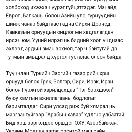
холбоход ихээхэн үүрэг гүйцэтгэдэг. Манайд
Европ, Балканы болон Азийн улс, гүрнүүдийн
шинж чанар байдгаас гадна Ойрхи Дорнод,
Кавказын орнуудын онцлог мөн хадгалагдан
ирсэн юм. Үүний илрэл нь бидний хоол унднаас
эхлээд ардын аман зохиол, тэр ч байтугай өдөр
тутмын амьдралд хүртэл тусгалаа олсон байдаг.
Түүнчлэн Туркийн Засгийн газар өөрийн хөрш
орнууд болох Грек, Болгар, Сири, Ирак, Иран
болон Гүржтэй харилцахдаа “Тэг бэрхшээл”
буюу хамтын ажиллагааны бодлогыг
баримталдаг. Сири улсад өрнөж буй хямрал нь
маргаангүйгээр “Арабын хавар” хөдөлгөөнөөс улбаатай.
Бид хөрш зэргэлдээ оршдог ОХУ, Азербайжан,
Украин, Молдав зэрэг оронтой маш сайн