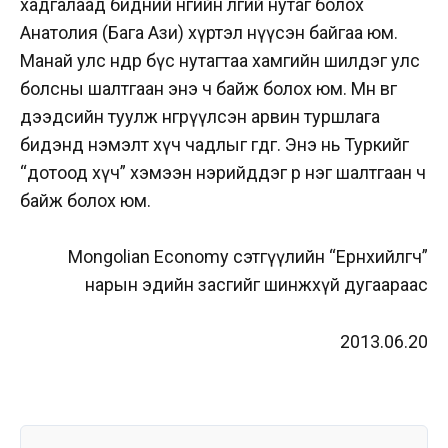
хадгалаад бидний өнөөгийн өлгий нутаг болох
Анатолия (Бага Ази) хүртэл нүүсэн байгаа юм.
Манай улс өнөөдөр бүс нутагтаа хамгийн шилдэг улс
болсны шалтгаан энэ ч байж болох юм. Мөн өвөг
дээдсийн туулж өнгөрүүлсэн арвин туршлага
бидэнд нэмэлт хүч чадлыг өгдөг. Энэ нь Туркийг
“дотоод хүч” хэмээн нэрийддэг өөр нэг шалтгаан ч
байж болох юм.
Mongolian Economy сэтгүүлийн “Ерөнхийлөгч”
нарын эдийн засгийг шинжхүй дугаараас
2013.06.20