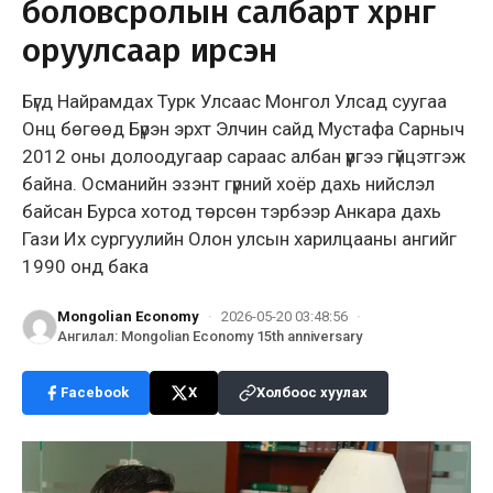
боловсролын салбарт хөрөнгө
оруулсаар ирсэн
Бүгд Найрамдах Турк Улсаас Монгол Улсад суугаа
Онц бөгөөд Бүрэн эрхт Элчин сайд Мустафа Сарныч
2012 оны долоодугаар сараас албан үүргээ гүйцэтгэж
байна. Османийн эзэнт гүрний хоёр дахь нийслэл
байсан Бурса хотод төрсөн тэрбээр Анкара дахь
Гази Их сургуулийн Олон улсын харилцааны ангийг
1990 онд бака
Mongolian Economy
·
2026-05-20 03:48:56
·
Ангилал
:
Mongolian Economy 15th anniversary
Facebook
X
Холбоос хуулах