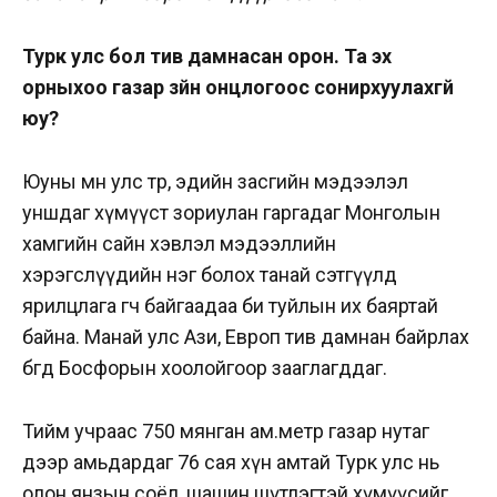
Турк улс бол тив дамнасан орон. Та эх
орныхоо газар зүйн онцлогоос сонирхуулахгүй
юу?
Юуны өмнө улс төр, эдийн засгийн мэдээлэл
уншдаг хүмүүст зориулан гаргадаг Монголын
хамгийн сайн хэвлэл мэдээллийн
хэрэгслүүдийн нэг болох танай сэтгүүлд
ярилцлага өгч байгаадаа би туйлын их баяртай
байна. Манай улс Ази, Европ тив дамнан байрлах
бөгөөд Босфорын хоолойгоор зааглагддаг.
Тийм учраас 750 мянган ам.метр газар нутаг
дээр амьдардаг 76 сая хүн амтай Турк улс нь
олон янзын соёл, шашин шүтлэгтэй хүмүүсийг