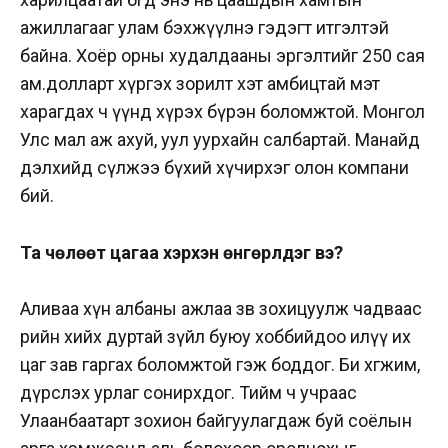
ажиллагааг улам бэхжүүлнэ гэдэгт итгэлтэй
байна. Хоёр орны худалдааны эргэлтийг 250 сая
ам.долларт хүргэх зорилт хэт амбицтай мэт
харагдах ч үүнд хүрэх бүрэн боломжтой. Монгол
Улс мал аж ахуй, уул уурхайн салбартай. Манайд
дэлхийд сүлжээ бүхий хүчирхэг олон компани
бий.
Та чөлөөт цагаа хэрхэн өнгөрүүлдэг вэ?
Аливаа хүн албаны ажлаа зөв зохицуулж чадваас
өөрийн хийх дуртай зүйл буюу хоббийдоо илүү их
цаг зав гаргах боломжтой гэж боддог. Би хөгжим,
дүрслэх урлаг сонирхдог. Тийм ч учраас
Улаанбаатарт зохион байгуулагдаж буй соёлын