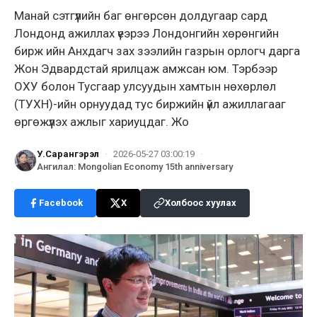
Манай сэтгүүлийн баг өнгөрсөн долдугаар сард
Лондонд ажиллах үеэрээ Лондонгийн хөрөнгийн
бирж ийн Анхдагч зах зээлийн газрын орлогч дарга
Жон Эдвардстай ярилцаж амжсан юм. Тэрбээр
ОХУ болон Тусгаар улсуудын хамтын нөхөрлөл
(ТУХН)-ийн орнуудад тус биржийн үйл ажиллагааг
өргөжүүлэх ажлыг хариуцдаг. Жо
У.Сарангэрэл
·
2026-05-27 03:00:19
·
Ангилал
:
Mongolian Economy 15th anniversary
Facebook
X
Холбоос хуулах