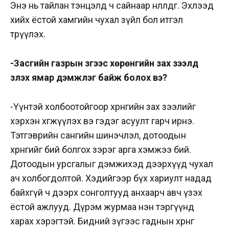
Энэ нь тайлан тэнцэлд ч сайнаар нөлөөлдөг. Эхлээд
хийх ёстой хамгийн чухал зүйл бол итгэл
төрүүлэх.
-Засгийн газрын зүгээс хөрөнгийн зах зээлд
үзүүлэх ямар дэмжлэг байж болох вэ?
-Үүнтэй холбоотойгоор хөрөнгийн зах зээлийг
хэрхэн хөгжүүлэх вэ гэдэг асуулт гарч ирнэ.
Тэтгэврийн сангийн шинэчлэл, дотоодын
хөрөнгийг бий болгох зэрэг арга хэмжээ бий.
Дотоодын урсгалыг дэмжихэд дээрхүүд чухал
ач холбогдолтой. Хэдийгээр бүх хариулт надад
байхгүй ч дээрх сонголтууд анхаарч авч үзэх
ёстой ажлууд. Дүрэм журмаа нэн тэргүүнд
харах хэрэгтэй. Бидний зүгээс гаднын хөрөнгө