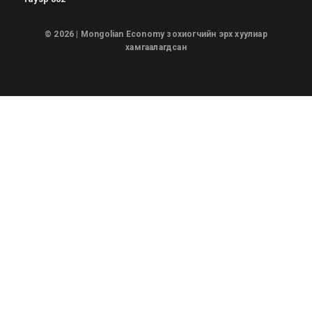
© 2026 | Mongolian Economy зохиогчийн эрх хуулиар
хамгаалагдсан