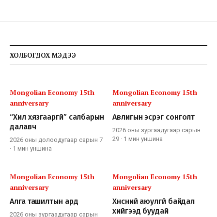
ХОЛБОГДОХ МЭДЭЭ
Mongolian Economy 15th
Mongolian Economy 15th
anniversary
anniversary
“Хил хязгааргүй” салбарын
Авлигын эсрэг сонголт
далавч
2026 оны зургаадугаар сарын
29
·
1 мин
уншина
2026 оны долоодугаар сарын 7
·
1 мин
уншина
Mongolian Economy 15th
Mongolian Economy 15th
anniversary
anniversary
Алга ташилтын ард
Хүнсний аюулгүй байдал
хийгээд буудай
2026 оны зургаадугаар сарын