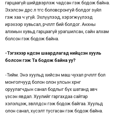
гарцаагүй шийдвэрлэж чадсан гэж бодож байна.
Эхэлсэн өдрөөсөө л төгс боловсронгуй болдог зүйл
гэж хаа ч үгүй. Эхлүүлээд, хэрэгжүүлээд
ирэхээр хувьсал, өөрчлөлт бий болдог. Анхны
алхмын хувьд гарцаагүй урагшилсан, сайн алхам
болсон гэж бодож байна.
-Тэгэхээр үндсэн шаардлагад нийцсэн хууль
болсон гэж Та бодож байна уу?
-Тийм. Энэ хуульд хийсэн маш чухал өөрчлөлт бол
монголчууд болон олон улсын хөрөнгө
оруулагчдын санал бодлыг бүх шатанд авч
үзсэн явдал. Хуулийг гаргахдаа сайтар
хэлэлцэж, зөвлөлдсөн гэж бодож байгаа. Хуульд
олон санал, хүсэлт тусгасан гэж бодож байна.