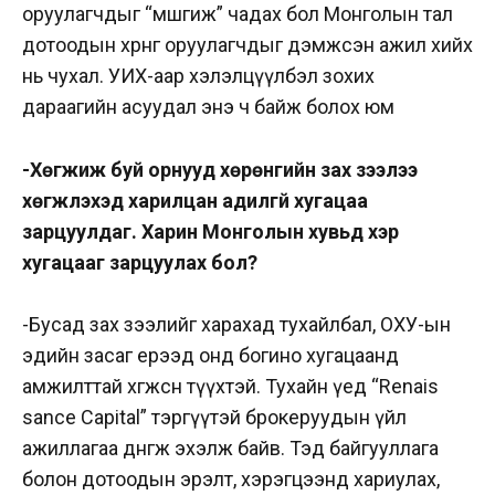
оруулагчдыг “мөшгиж” чадах бол Монголын тал
дотоодын хөрөнгө оруулагчдыг дэмжсэн ажил хийх
нь чухал. УИХ-аар хэлэлцүүлбэл зохих
дараагийн асуудал энэ ч байж болох юм
-Хөгжиж буй орнууд хөрөнгийн зах зээлээ
хөгжүүлэхэд харилцан адилгүй хугацаа
зарцуулдаг. Харин Монголын хувьд хэр
хугацааг зарцуулах бол?
-Бусад зах зээлийг харахад тухайлбал, ОХУ-ын
эдийн засаг ерээд онд богино хугацаанд
амжилттай хөгжсөн түүхтэй. Тухайн үед “Renais
sance Capital” тэргүүтэй брокеруудын үйл
ажиллагаа дөнгөж эхэлж байв. Тэд байгууллага
болон дотоодын эрэлт, хэрэгцээнд хариулах,