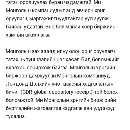
татан оролцуулах бүрэн чадамжтай. Мөн
Монголын компаниудыг энд авчирч хөрөнгө
оруулагч, мэргэжилтнүүдтэйгээ уул зуулж
байсан удаатай. Энэ бол манай хоёр биржийн
хамтын ажиллагаа.
Монголын зах зээлд илүү олон хөрөнгө оруулагч
татах нь түншлэлийн нэг хэсэг. Бид боломжийг
ихээхэн сонирхож байгаа. Монголын хөрөнгийн
биржээр дамжуулан Монголын компаниуд
Лондонд Дэлхийн үнэт цаасны хадгалалтын
бичиг (GDR-global depository receipt)-тэй болох
боломжтой. Мөн Монголын хөрөнгийн бирж өөрийн
бүртгэлийн жагсаалтаа хадгалж авч үлдэхэд
тусална.