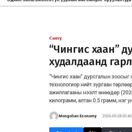
Санхүү
“Чингис хаан” д
худалдаанд гар
“Чингис хаан” дурсгалын зоосыг ор
технологиор нийт зургаан төрлөөр
ажиллагааны нээлт өнөөдөр (2026.0
килограмм, алтан 0.5 грамм, нэг у
Mongolian Economy
·
2026-05-28 05:40