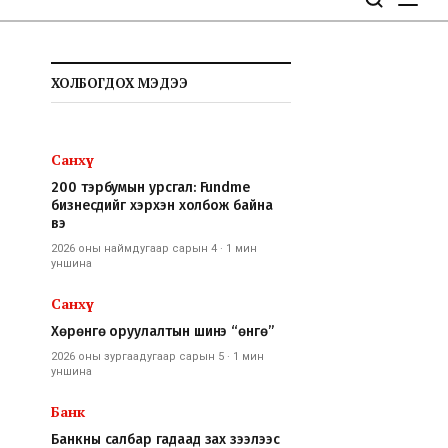
ХОЛБОГДОХ МЭДЭЭ
Санхүү
200 тэрбумын урсгал: Fundme
бизнесүүдийг хэрхэн холбож байна
вэ
2026 оны наймдугаар сарын 4
·
1 мин
уншина
Санхүү
Хөрөнгө оруулалтын шинэ “өнгө”
2026 оны зургаадугаар сарын 5
·
1 мин
уншина
Банк
Банкны салбар гадаад зах зээлээс