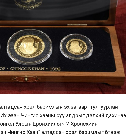
алтадсан хүрэл баримлын эх загварт тулгуурлан
 Их эзэн Чингис хааны суу алдрыг дэлхий дахинаа
онгол Улсын Ерөнхийлөгч У.Хүрэлсүхийн
эн Чингис Хаан” алтадсан хүрэл баримлыг бүтээж,