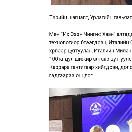
Төрийн шагналт, Урлагийн гавьяат
Мөн “Их Эзэн Чингис Хаан” алтад
технологиор бүтээгдсэн, Италийн
хүрлээр цутгуулан, Италийн Милан
100 кг цул шижир алтаар цутгуул
Каррара гантигаар хийгдсэн, дол
гэдгээрээ онцлог.