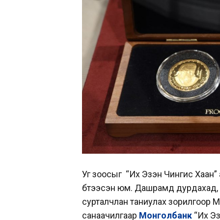
Уг зоосыг “Их Эзэн Чингис Хаан” 
бүтээсэн юм. Дашрамд дурдахад,
сурталчлан таниулах зорилгоор М
санаачилгаар
Монголбанк
“Их Эз