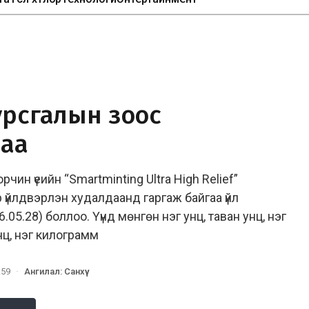
урсгалын зоос
лаа
чин үеийн “Smartminting Ultra High Relief”
 үйлдвэрлэн худалдаанд гаргаж байгаа үйл
5.28) боллоо. Үүнд мөнгөн нэг унц, таван унц, нэг
нц, нэг килограмм
:59
·
Ангилал
:
Санхүү