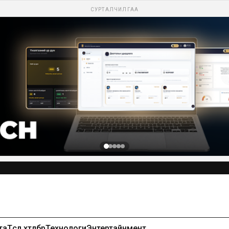
СУРТАЛЧИЛГАА
та
Төсөл хөтөлбөр
Технологи
Энтертайнмент