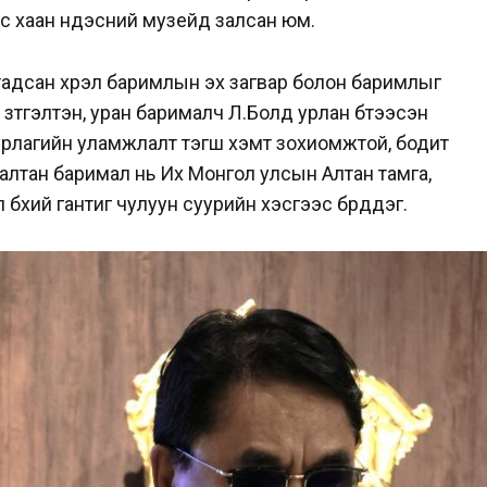
с хаан үндэсний музейд залсан юм.
лтадсан хүрэл баримлын эх загвар болон баримлыг
 зүтгэлтэн, уран барималч Л.Болд урлан бүтээсэн
урлагийн уламжлалт тэгш хэмт зохиомжтой, бодит
 алтан баримал нь Их Монгол улсын Алтан тамга,
 бүхий гантиг чулуун суурийн хэсгээс бүрддэг.