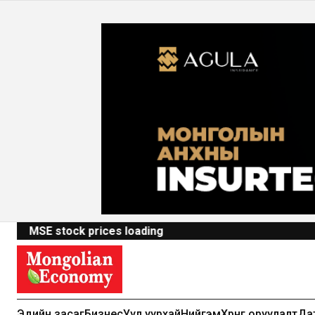
MSE stock prices loading
Эдийн засаг
Бизнес
Уул уурхай
Нийгэм
Хөрөнгө оруулалт
Да