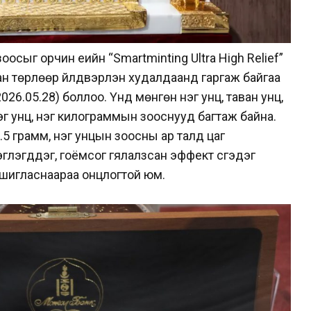
оосыг орчин үеийн “Smartminting Ultra High Relief”
ан төрлөөр үйлдвэрлэн худалдаанд гаргаж байгаа
26.05.28) боллоо. Үүнд мөнгөн нэг унц, таван унц,
нэг унц, нэг килограммын зооснууд багтаж байна.
.5 грамм, нэг унцын зоосны ар талд цаг
глэгддэг, гоёмсог гялалзсан эффект үүсгэдэг
 ашигласнаараа онцлогтой юм.