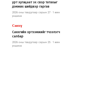
урт хугацаат эх үүсвэр татахыг
дэмжих шийдвэр гаргав
2026 оны тавдугаар сарын 27
·
1 мин
уншина
Санхүү
Санхүүгийн хүртээмжийг түүчээлэгч
салбар
2026 оны тавдугаар сарын 25
·
1 мин
уншина