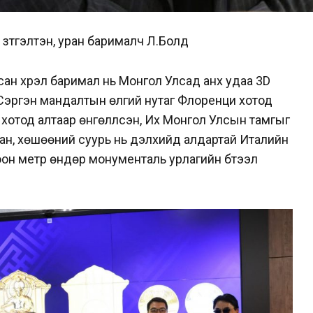
 зүтгэлтэн, уран барималч Л.Болд
сан хүрэл баримал нь Монгол Улсад анх удаа 3D
 Сэргэн мандалтын өлгий нутаг Флоренци хотод
 хотод алтаар өнгөлүүлсэн, Их Монгол Улсын тамгыг
сан, хөшөөний суурь нь дэлхийд алдартай Италийн
оон метр өндөр монументаль урлагийн бүтээл