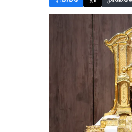
Facebook
X
Холбоос х