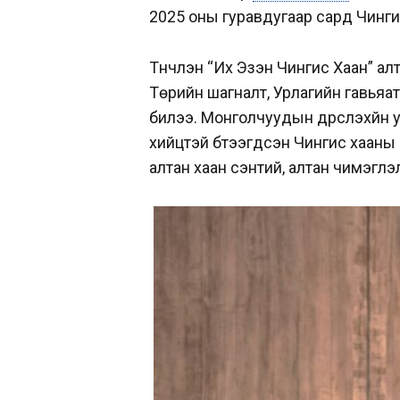
2025 оны гуравдугаар сард Чинги
Түүнчлэн “Их Эзэн Чингис Хаан” а
Төрийн шагналт, Урлагийн гавьяат
билээ. Монголчуудын дүрслэхүйн 
хийцтэй бүтээгдсэн Чингис хааны
алтан хаан сэнтий, алтан чимэглэл