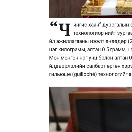
“Ч
ингис хаан” дурсгалын з
технологиор нийт зурга
үйл ажиллагааны нээлт өнөөдөр (20
нэг килограмм, алтан 0.5 грамм, 
Мөн мөнгөн нэг унц болон алтан 0
үйлдвэрлэлийн салбарт өргөн хэрэ
гильюше (guilloché) технологийг