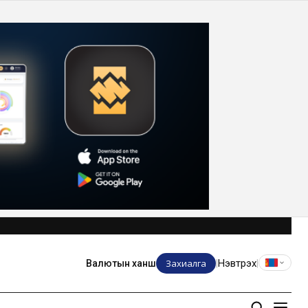
Захиалга
Нэвтрэх
Валютын ханш
|
|