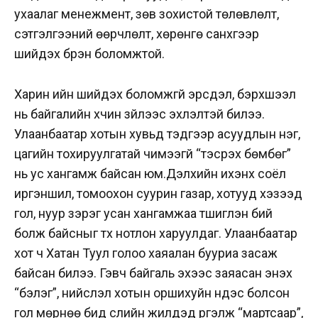
ухаалаг менежмент, зөв зохистой төлөвлөлт,
сэтгэлгээний өөрчлөлт, хөрөнгө санхүүгээр
шийдэх бүрэн боломжтой.
Харин ийн шийдэх боломжгүй эрсдэл, бэрхшээл
нь байгалийн хүчин зүйлээс эхлэлтэй билээ.
Улаанбаатар хотын хувьд тэдгээр асуудлын нэг,
цагийн тохируулгатай чимээгүй “тэсрэх бөмбөг”
нь ус хангамж байсан юм.Дэлхийн ихэнх соёл
иргэншил, томоохон
суурин газар, хотууд хэзээд
гол, нуур зэрэг усан хангамжаа түшиглэн бий
болж байсныг түүх нотлон харуулдаг. Улаанбаатар
хот ч Хатан Туул голоо хаяалан бууриа засаж
байсан билээ. Гэвч байгаль эхээс заяасан энэхүү
“бэлэг”, нийслэл хотын оршихуйн үндэс болсон
гол мөрнөө бид сүүлийн жилүүдэд үргэлж “мартсаар”,