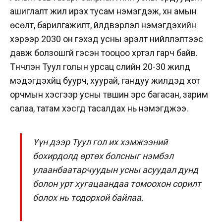
ашиглалт жил ирэх тусам нэмэгдэж, хүн амын
өсөлт, барилгажилт, үйлдвэрлэл нэмэгдэхийн
хэрээр 2030 он гэхэд усны эрэлт нийлүүлэлтээс
давж болзошгүй гэсэн тооцоо хүртэл гарч байв.
Түүнчлэн Туул голын урсац сүүлийн 20-30 жилд
мэдэгдэхүйц буурч, хуурай, гандуу жилүүдэд хот
орчмын хэсгээр усны түвшин эрс багасан, зарим
салаа, татам хэсгүүд тасалдах нь нэмэгджээ.
Үүн дээр Туул гол их хэмжээний
бохирдолд өртөх болсныг нэмбэл
улаанбаатарчуудын усны асуудал дунд
болон урт хугацаандаа томоохон сорилт
болох нь тодорхой байлаа.