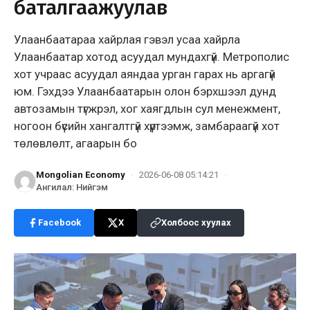
баталгаажуулав
Улаанбаатараа хайрлая гэвэл усаа хайрла
Улаанбаатар хотод асуудал мундахгүй. Метрополис
хот учраас асуудал аяндаа урган гарах нь аргагүй
юм. Гэхдээ Улаанбаатарын олон бэрхшээл дунд
автозамын түгжрэл, хог хаягдлын сул менежмент,
ногоон бүсийн хангалтгүй хүртээмж, замбараагүй хот
төлөвлөлт, агаарын бо
Mongolian Economy
·
2026-06-08 05:14:21
·
Ангилал
:
Нийгэм
Facebook
X
Холбоос хуулах