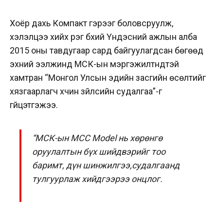
Хоёр дахь Компакт гэрээг боловсруулж,
хэлэлцээ хийх үүрэг бүхий Үндэсний ажлын алба
2015 оны тавдугаар сард байгуулагдсан бөгөөд
эхний ээлжинд МСК-ын мэргэжилтнүүдтэй
хамтран “Монгол Улсын эдийн засгийн өсөлтийг
хязгаарлагч хүчин зүйлсийн судалгаа”-г
гүйцэтгэжээ.
“МСК-ын MCC Model нь хөрөнгө
оруулалтын бүх шийдвэрийг тоо
баримт, дүн шинжилгээ,судалгаанд
тулгуурлаж хийдгээрээ онцлог.