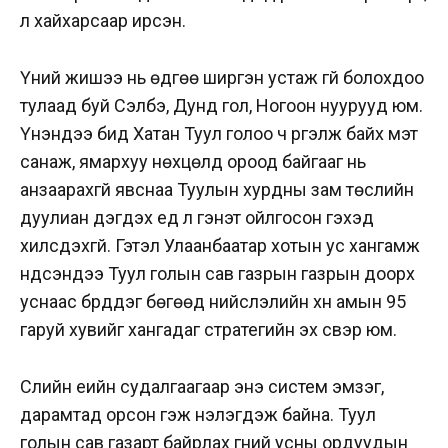
үл хайхарсаар ирсэн.
Үүний жишээ нь өдгөө ширгэн устаж үгүй болохдоо
тулаад буй Сэлбэ, Дунд гол, Ногоон нуурууд юм.
Үнэндээ бид Хатан Туул голоо ч үргэлж байх мэт
санаж, ямархуу нөхцөлд ороод байгааг нь
анзаарахгүй явснаа Туулын хурдны зам төслийн
дуулиан дэгдэх үед л гэнэт ойлгосон гэхэд
хилсдэхгүй. Гэтэл Улаанбаатар хотын ус хангамж
үндсэндээ Туул голын сав газрын газрын доорх
уснаас бүрддэг бөгөөд нийслэлийн хүн амын 95
гаруй хувийг хангадаг стратегийн эх үүсвэр юм.
Сүүлийн үеийн судалгаагаар энэ систем эмзэг,
дарамтад орсон гэж үнэлэгдэж байна. Туул
голын сав газарт байрлах гүний усны ордуудын