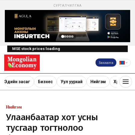
СУРТАЛЧИЛГАА
MSE stock prices loading
Захиалга
Эдийн засаг
Бизнес
Уул уурхай
Нийгэм
Хөрөнгө ору
Нийгэм
Улаанбаатар хот усны
тусгаар тогтнолоо