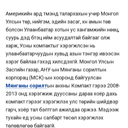
Америкийн ард түмэнд талархахын учир
Монгол
Улсын төр, нийгэм, эдийн засаг, хүн амын төв
болсон Улаанбаатар хотын ус хангамжийн нөөц,
суурь дэд бүтэц ийм асуудалтай байгааг олж
харж, Усны компактыг хэрэгжүүлсэн нь
улаанбаатарчуудын хувьд азын тэнгэр ивээсэн
хэрэг байлаа гэхэд хилсдэхгүй. Монгол Улсын
Засгийн газар, АНУ-ын Мянганы сорилтын
корпорац (МСК)-ын хооронд байгуулсан
Мянганы сорилт
ын анхны Компакт гэрээ 2008-
2013 онд хэрэгжиж дууссаны дараа хоёр дахь
компакт гэрээг хэрэгжүүлэх улс төрийн шийдвэр
гарч, хоёр тал бэлтгэл ажилдаа оржээ. Мэдээж
тухайн үед усны салбарт төсөл хэрэгжүүлэх
төлөвлөгөө байгаагүй.