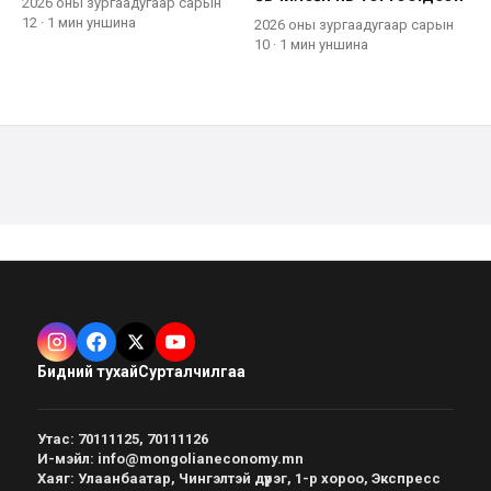
2026 оны зургаадугаар сарын
12
·
1 мин
уншина
2026 оны зургаадугаар сарын
10
·
1 мин
уншина
Бидний тухай
Сурталчилгаа
Утас
:
70111125, 70111126
И-мэйл
:
info@mongolianeconomy.mn
Хаяг
:
Улаанбаатар, Чингэлтэй дүүрэг, 1-р хороо, Экспресс