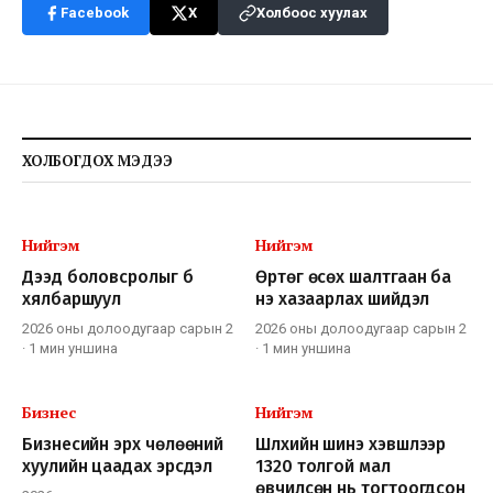
Facebook
X
Холбоос хуулах
ХОЛБОГДОХ МЭДЭЭ
Нийгэм
Нийгэм
Дээд боловсролыг бүү
Өртөг өсөх шалтгаан ба
хялбаршуул
үнэ хазаарлах шийдэл
2026 оны долоодугаар сарын 2
2026 оны долоодугаар сарын 2
·
1 мин
уншина
·
1 мин
уншина
Бизнес
Нийгэм
Бизнесийн эрх чөлөөний
Шүлхийн шинэ хэвшлээр
хуулийн цаадах эрсдэл
1320 толгой мал
өвчилсөн нь тогтоогдсон