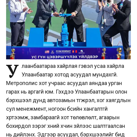
У
лаанбаатараа хайрлая гэвэл усаа хайрла
Улаанбаатар хотод асуудал мундахгүй.
Метрополис хот учраас асуудал аяндаа урган
гарах нь аргагүй юм. Гэхдээ Улаанбаатарын олон
бэрхшээл дунд автозамын түгжрэл, хог хаягдлын
сул менежмент, ногоон бүсийн хангалтгүй
хүртээмж, замбараагүй хот төлөвлөлт, агаарын
бохирдол зэрэг хүний хүчин зүйлээс шалтгаалсан
нь дийлэнх. Эдгээр асуудал, бэрхшээлийг бид