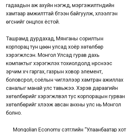
гадаадын аж ахуйн нэгжүүд, мэргэжилтнүүдийн
хамтаар амжилттай бүтээн байгуулж, хүлээлгэн
өгснийг онцлох ёстой.
Ташрамд дурдахад, Мянганы сорилтын
корпорац тун цөөн улсад хоёр хөтөлбөр
хэрэгжүүлсэн. Монгол Улсад гурав дахь
компактыг хэрэгжүүлэх тохиолдолд нүүрснээс
эрчим хүч гаргах, газрын ховор элемент,
боловсрол, соёлын чиглэлээр хамтран ажиллах
саналыг манай улс тавьжээ. Хэрэв дараагийн
хөтөлбөрийг хэрэгжүүлвэл тус корпорацын гурван
хөтөлбөрийг хүлээж авсан анхны улс нь Монгол
болно.
Mongolian Economy сэтгүүлийн “Улаанбаатар хот