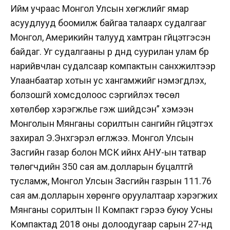
Ийм учраас Монгол Улсын хөгжлийг ямар
асуудлууд боомилж байгаа талаарх судалгааг
Монгол, Америкийн талууд хамтран гүйцэтгэсэн
байдаг. Уг судалгааны үр дүнд суурилан улам бүр
нарийвчлан судалсаар компактын санхүүжилтээр
Улаанбаатар хотын ус хангамжийг нэмэгдүүлэх,
болзошгүй хомсдолоос сэргийлэх төсөл
хөтөлбөр хэрэгжүүлье гэж шийдсэн” хэмээн
Монголын Мянганы сорилтын сангийн гүйцэтгэх
захирал Э.Энхгэрэл өгүүлжээ. Монгол Улсын
Засгийн газар болон МСК ийнхүү АНУ-ын татвар
төлөгчдийн 350 сая ам.долларын буцалтгүй
тусламж, Монгол Улсын Засгийн газрын 111.76
сая ам.долларын хөрөнгө оруулалтаар хэрэгжих
Мянганы сорилтын II Компакт гэрээ буюу Усны
Компактад 2018 оны долоодугаар сарын 27-нд