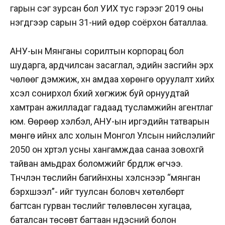
гарын үсэг зурсан бол УИХ тус гэрээг 2019 оны
нэгдүгээр сарын 31-ний өдөр соёрхон баталлаа.
АНУ-ын Мянганы сорилтын корпорац бол
шударга, ардчилсан засаглал, эдийн засгийн эрх
чөлөөг дэмжиж, хүн амдаа хөрөнгө оруулалт хийх
хүсэл сонирхол бүхий хөгжиж буй орнуудтай
хамтран ажилладаг гадаад тусламжийн агентлаг
юм. Өөрөөр хэлбэл, АНУ-ын иргэдийн татварын
мөнгө ийнхүү алс холын Монгол Улсын нийслэлийг
2050 он хүртэл усны хангамждаа санаа зовохгүй
тайван амьдрах боломжийг бүрдүүлж өгчээ.
Түүнчлэн төслийн багийнхны хэлснээр “мянган
бэрхшээл”- ийг туулсан боловч хөтөлбөрт
багтсан гурван төслийг төлөвлөсөн хугацаа,
баталсан төсөвт багтаан үндэсний болон