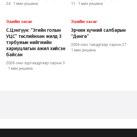
24
·
1 мин
уншина
11
·
1 мин
уншина
Эдийн засаг
Эдийн засаг
С.Цэнгүүн: “Эгийн голын
Эрчим хүчний салбарын
УЦС” төслийнхөн жилд 3
“Дөнгө”
тэрбумын нийгмийн
2026 оны тавдугаар сарын 27
·
хариуцлагын ажил хийсэн
1 мин
уншина
байсан
2026 оны зургаадугаар сарын 3
·
1 мин
уншина