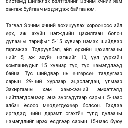
системд шилжүүлэх бэлтгэлийг Эрчим хүчний яам
хангаж буйгаа ч мэдэгдэж байгаа юм.
Тэгвэл Эрчим хүчний зохицуулах хорооноос айл
өрх, аж ахуйн нэгжүүдийн цахилгаан болон
дулааны тарифыг 5-15 хувиар нэмэх шийдвэр
гаргажээ. Тодруулбал, айл өрхийн цахилгааны
үнийг 5, аж ахуйн нэгжийг 10, уул уурхайн
компаниудыг 15 хувиар тус, тус нэмэгдүүлээд
байна. Тус шийдвэр нь өнгөрсөн тавдугаар
сарын 29-ний хурлаар эцэслэгдэн, улмаар
Захиргааны хэм хэмжээний эмхэтгэлд
нийтлэгдсэнээр энэ зургадугаар сарын 5-наас
албан ёсоор мөрдөгдөхөөр болсон. Гэхдээ
иргэдэд үнийн дарамт үүсгэхгүйн тулд дулааны
нэмэгдлийг ирэх есдүгээр сарын 15-наас буюу