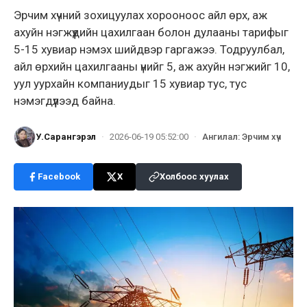
Эрчим хүчний зохицуулах хорооноос айл өрх, аж
ахуйн нэгжүүдийн цахилгаан болон дулааны тарифыг
5-15 хувиар нэмэх шийдвэр гаргажээ. Тодруулбал,
айл өрхийн цахилгааны үнийг 5, аж ахуйн нэгжийг 10,
уул уурхайн компаниудыг 15 хувиар тус, тус
нэмэгдүүлээд байна.
У.Сарангэрэл
·
2026-06-19 05:52:00
·
Ангилал
:
Эрчим хүч
Facebook
X
Холбоос хуулах