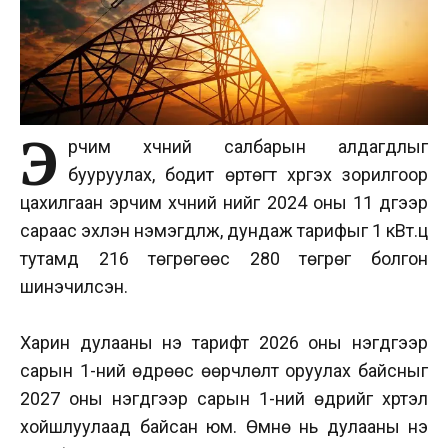
Э
рчим хүчний салбарын алдагдлыг
бууруулах, бодит өртөгт хүргэх зорилгоор
цахилгаан эрчим хүчний үнийг 2024 оны 11 дүгээр
сараас эхлэн нэмэгдүүлж, дундаж тарифыг 1 кВт.ц
тутамд 216 төгрөгөөс 280 төгрөг болгон
шинэчилсэн.
Харин дулааны үнэ тарифт 2026 оны нэгдүгээр
сарын 1-ний өдрөөс өөрчлөлт оруулах байсныг
2027 оны нэгдүгээр сарын 1-ний өдрийг хүртэл
хойшлуулаад байсан юм. Өмнө нь дулааны үнэ