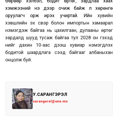
Өөрөөр хэлбэл, бодит өртөг, зардлаа хаах
хэмжээний үнэ дээр очиж байж л хөрөнгө
оруулагч орж ирэх учиртай. Ийнүү
хувийн
хэвшлийн эх үүсвэр болон импортын хамаарал
нэмэгдэж байгаа нь цахилгаан, дулааны өртөг
зардалд шууд тусаж байгаа тул 2028 он гэхэд
үнийг дахин 10-аас дээш хувиар нэмэгдүүлэх
бодитой шаардлага үүсээд байгааг албаныхан
онцолж буй.
У.САРАНГЭРЭЛ
sarangerel@one.mn