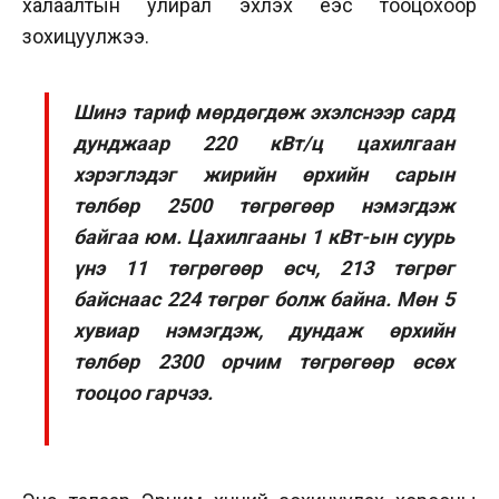
халаалтын улирал эхлэх үеэс тооцохоор
зохицуулжээ.
Шинэ тариф мөрдөгдөж эхэлснээр сард
дунджаар 220 кВт/ц цахилгаан
хэрэглэдэг жирийн өрхийн сарын
төлбөр 2500 төгрөгөөр нэмэгдэж
байгаа юм. Цахилгааны 1 кВт-ын суурь
үнэ 11 төгрөгөөр өсч, 213 төгрөг
байснаас 224 төгрөг болж байна. Мөн 5
хувиар нэмэгдэж, дундаж өрхийн
төлбөр 2300 орчим төгрөгөөр өсөх
тооцоо гарчээ.