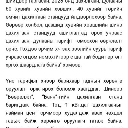
шийдвэр гаргасан. 2028 онд цахилгаан, дулааны
60 хувийг хувийн хэвшил, 40 хувийг төрийн
өмчит цахилгаан станцууд үйлдвэрлэхээр байна.
Өөрөөр хэлбэл, цаашид хувийн хэвшлийн шинэ
цахилгаан станцууд ашиглалтад орох учраас
цахилгаан, дулааны тарифт томоохон өөрчлөлт
орно. Гэхдээ эрчим хүч зах зээлийн суурь тариф
учраас огцом нэмэхгүйгээр үе шаттай бодит өртөгт
хүргэх шаардлага байна” хэмээв.
Үнэ тарифыг хүчээр барихаар гаднын хөрөнгө
оруулалт орж ирэх боломж хаагддаг. Шинээр
“Бөөрөлжүүт”, “Баян”-гийн цахилгаан станц
баригдаж байна. Тэд 1 кВт.цаг цахилгааныг
найман цент орчмоор худалдаж авах нөхцөл
тавьж байж хөрөнгө оруулагч татаж байна.