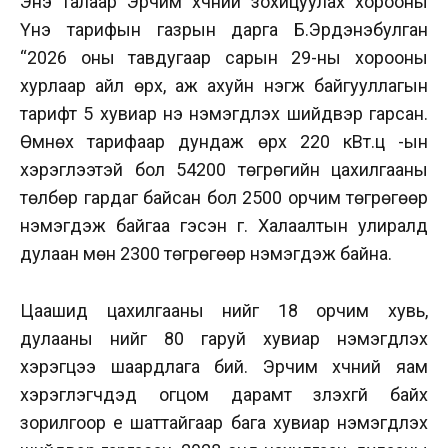
Энэ талаар Эрчим хүчний зохицуулах хорооны
Үнэ тарифын газрын дарга Б.Эрдэнэбулган
“2026 оны тавдугаар сарын 29-ны хорооны
хурлаар айл өрх, аж ахуйн нэгж байгууллагын
тарифт 5 хувиар үнэ нэмэгдүүлэх шийдвэр гарсан.
Өмнөх тарифаар дундаж өрх 220 кВт.ц -ын
хэрэглээтэй бол 54200 төгрөгийн цахилгааны
төлбөр гардаг байсан бол 2500 орчим төгрөгөөр
нэмэгдэж байгаа гэсэн үг. Халаалтын улиралд
дулаан мөн 2300 төгрөгөөр нэмэгдэж байна.
Цаашид цахилгааны үнийг 18 орчим хувь,
дулааны үнийг 80 гаруй хувиар нэмэгдүүлэх
хэрэгцээ шаардлага бий. Эрчим хүчний яам
хэрэглэгчдэд огцом дарамт үзүүлэхгүй байх
зорилгоор үе шаттайгаар бага хувиар нэмэгдүүлэх