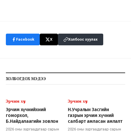
Facebook
X
Холбоос хуулах
ХОЛБОГДОХ МЭДЭЭ
Эрчим хүч
Эрчим хүч
Эрчим хүчнийхний
Н.Учралын Засгийн
гоморхол,
газрын эрчим хүчний
Б.Найдалаагийн зовлон
салбарт амласан амлалт
2026 оны зургаадугаар сарын
2026 оны зургаадугаар сарын