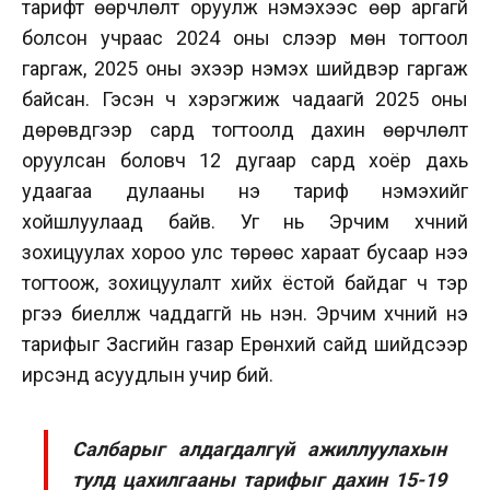
тарифт өөрчлөлт оруулж нэмэхээс өөр аргагүй
болсон учраас 2024 оны сүүлээр мөн тогтоол
гаргаж, 2025 оны эхээр нэмэх шийдвэр гаргаж
байсан. Гэсэн ч хэрэгжиж чадаагүй 2025 оны
дөрөвдүгээр сард тогтоолд дахин өөрчлөлт
оруулсан боловч 12 дугаар сард хоёр дахь
удаагаа дулааны үнэ тариф нэмэхийг
хойшлуулаад байв. Уг нь Эрчим хүчний
зохицуулах хороо улс төрөөс хараат бусаар үнээ
тогтоож, зохицуулалт хийх ёстой байдаг ч тэр
үүргээ биелүүлж чаддаггүй нь үнэн. Эрчим хүчний үнэ
тарифыг Засгийн газар Ерөнхий сайд шийдсээр
ирсэнд асуудлын учир бий.
Салбарыг алдагдалгүй ажиллуулахын
тулд цахилгааны тарифыг дахин 15-19