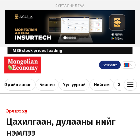
СУРТАЛЧИЛГАА
MSE stock prices loading
Захиалга
Эдийн засаг
Бизнес
Уул уурхай
Нийгэм
Хөрөнгө ору
Эрчим хүч
Цахилгаан, дулааны үнийг
нэмлээ