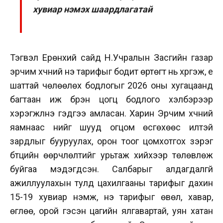
хувиар нэмэх шаардлагатай
Тэгвэл Ерөнхий сайд Н.Учралын Засгийн газар
эрчим хүчний үнэ тарифыг бодит өртөгт нь хүргэж, үе
шаттай чөлөөлөх бодлогыг 2026 оны хугацаанд
багтаан иж бүрэн цогц бодлого хэлбэрээр
хэрэгжүүлнэ гэдгээ амласан. Харин Эрчим хүчний
яамнаас үнийг шууд огцом өсгөхөөс илүүтэй
зардлыг бууруулах, орон тоог цомхотгох зэрэг
бүтцийн өөрчлөлтийг урьтаж хийхээр төлөвлөж
буйгаа мэдэгдсэн. Салбарыг алдагдалгүй
ажиллуулахын тулд цахилгааны тарифыг дахин
15-19 хувиар нэмж, үнэ тарифыг өвөл, хавар,
өглөө, орой гэсэн цагийн ялгавартай, уян хатан