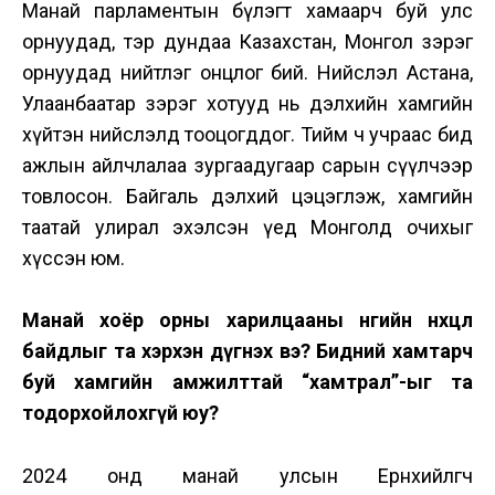
Манай парламентын бүлэгт хамаарч буй улс
орнуудад, тэр дундаа Казахстан, Монгол зэрэг
орнуудад нийтлэг онцлог бий. Нийслэл Астана,
Улаанбаатар зэрэг хотууд нь дэлхийн хамгийн
хүйтэн нийслэлд тооцогддог. Тийм ч учраас бид
ажлын айлчлалаа зургаадугаар сарын сүүлчээр
товлосон. Байгаль дэлхий цэцэглэж, хамгийн
таатай улирал эхэлсэн үед Монголд очихыг
хүссэн юм.
Манай хоёр орны харилцааны өнөөгийн нөхцөл
байдлыг та хэрхэн дүгнэх вэ? Бидний хамтарч
буй хамгийн амжилттай “хамтрал”-ыг та
тодорхойлохгүй юу?
2024 онд манай улсын Ерөнхийлөгч