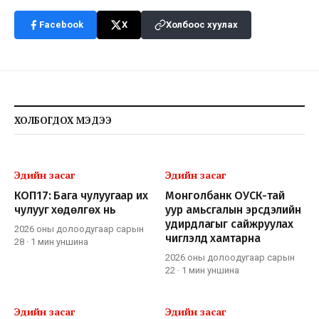
Facebook
X
Холбоос хуулах
ХОЛБОГДОХ МЭДЭЭ
Эдийн засаг
Эдийн засаг
КОП17: Бага чулуугаар их
Монголбанк ОУСК-тай
чулууг хөдөлгөх нь
уур амьсгалын эрсдэлийн
удирдлагыг сайжруулах
2026 оны долоодугаар сарын
чиглэлд хамтарна
28
·
1 мин
уншина
2026 оны долоодугаар сарын
22
·
1 мин
уншина
Эдийн засаг
Эдийн засаг