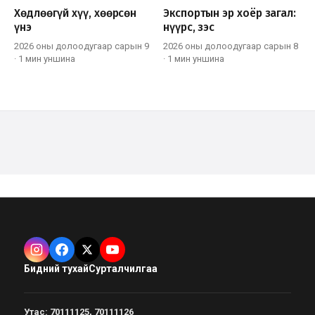
Хөдлөөгүй хүү, хөөрсөн
Экспортын эр хоёр загал:
үнэ
нүүрс, зэс
2026 оны долоодугаар сарын 9
2026 оны долоодугаар сарын 8
·
1 мин
уншина
·
1 мин
уншина
Бидний тухай
Сурталчилгаа
Утас
:
70111125, 70111126