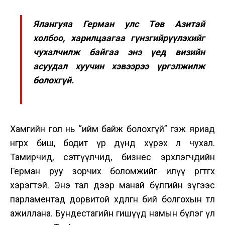
Ялангуяа Герман улс Төв Азитай
холбоо, харилцаагаа гүнзгийрүүлэхийг
чухалчилж байгаа энэ үед визийн
асуудал хуучин хэвээрээ үргэлжилж
болохгүй.
Хамгийн гол нь “ийм байж болохгүй” гэж яриад
өнгөрөх биш, бодит үр дүнд хүрэх л чухал.
Тамирчид, сэтгүүлчид, бизнес эрхлэгчдийн
Герман руу зорчих боломжийг илүү өргөтгөх
хэрэгтэй. Энэ тал дээр манай бүлгийн зүгээс
парламентад дорвитой хөдөлгөөн бий болгохын төлөө
ажиллана. Бундестагийн гишүүд намын бүлэг үл