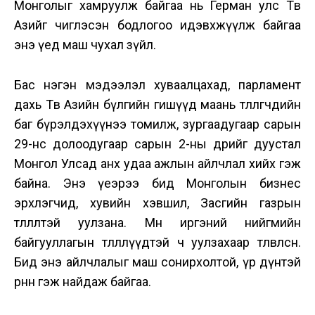
Монголыг хамруулж байгаа нь Герман улс Төв
Азийг чиглэсэн бодлогоо идэвхжүүлж байгаа
энэ үед маш чухал зүйл.
Бас нэгэн мэдээлэл хуваалцахад, парламент
дахь Төв Азийн бүлгийн гишүүд маань төлөөлөгчдийн
баг бүрэлдэхүүнээ томилж, зургаадугаар сарын
29-нөөс долоодугаар сарын 2-ны өдрийг дуустал
Монгол Улсад анх удаа ажлын айлчлал хийх гэж
байна. Энэ үеэрээ бид Монголын бизнес
эрхлэгчид, хувийн хэвшил, Засгийн газрын
төлөөлөлтэй уулзана. Мөн иргэний нийгмийн
байгууллагын төлөөллүүдтэй ч уулзахаар төлөвлөсөн.
Бид энэ айлчлалыг маш сонирхолтой, үр дүнтэй
өрнөнө гэж найдаж байгаа.