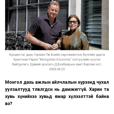
Бундестаг дахь Герман-Төв Азийн парламентын бүлгийн дарга
Кристиан Гёрке “Mongolian Economy” сэтгүүлийн үүсгэн
байгуулагч, Ерөнхий эрхлэгч Д.Бэхбаярын хамт Берлин хот,
2026.06.23
Монгол дахь ажлын айлчлалын хүрээнд чухал
уулзалтууд төлөвлөгдсөн нь дамжиггүй. Харин та
хувь хүнийхээ хувьд ямар хүлээлттэй байна
вэ?