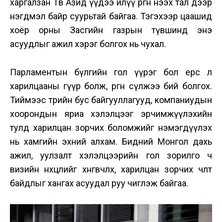
харгалзан Төв Азид үүдээ илүү өргөн нээх тал дээр
нэгдмэл байр суурьтай байгаа. Тэгэхээр цаашид
хоёр орны Засгийн газрын түвшинд энэ
асуудлыг ажил хэрэг болгох нь чухал.
Парламентын бүлгийн гол үүрэг бол ерөөсөө л
харилцааны гүүр болж, өргөн сүлжээ бий болгох.
Тиймээс төрийн бус байгууллагууд, компаниудын
хоорондын яриа хэлэлцээг эрчимжүүлэхийн
тулд харилцан зорчих боломжийг нэмэгдүүлэх
нь хамгийн эхний алхам. Бидний Монгол дахь
ажил, уулзалт хэлэлцээрийн гол зорилго ч
визийн нөхцөлийг хөнгөвчлөх, харилцан зорчих чөлөөт
байдлыг хангах асуудал руу чиглэж байгаа.