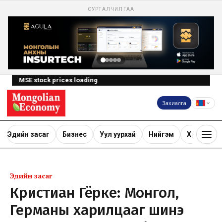
СУРТАЛЧИЛГАА
MSE stock prices loading
Захиалга
Эдийн засаг
Бизнес
Уул уурхай
Нийгэм
Хөрөнгө ору
Эдийн засаг
Кристиан Гёрке: Монгол,
Германы харилцааг шинэ