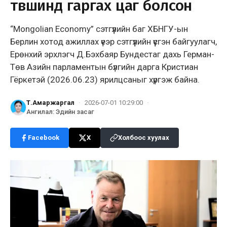
түвшинд гаргах цаг болсон
“Mongolian Economy” сэтгүүлийн баг ХБНГУ-ын
Берлин хотод ажиллах үеэр сэтгүүлийн үүсгэн байгуулагч,
Ерөнхий эрхлэгч Д.Бэхбаяр Бундестаг дахь Герман-
Төв Азийн парламентын бүлгийн дарга Кристиан
Гёркетэй (2026.06.23) ярилцсаныг хүргэж байна.
Т.Амаржаргал
·
2026-07-01 10:29:00
·
Ангилал
:
Эдийн засаг
Facebook
X
Холбоос хуулах