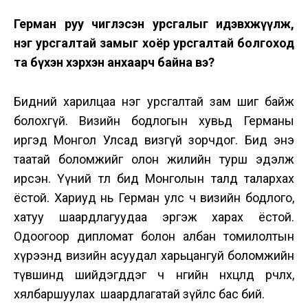
Герман руу чиглэсэн урсгалыг идэвхжүүлж,
нэг урсгалтай замыг хоёр урсгалтай болгоход
та бүхэн хэрхэн анхаарч байна вэ?
Бидний харилцаа нэг урсгалтай зам шиг байж
болохгүй. Визийн бодлогын хувьд Германы
иргэд Монгол Улсад визгүй зорчдог. Бид энэ
таатай боломжийг олон жилийн турш эдэлж
ирсэн. Үүний төлөө бид Монголын талд талархах
ёстой. Хариуд нь Герман улс ч визийн бодлого,
хатуу шаардлагуудаа эргэж харах ёстой.
Одоогоор дипломат болон албан томилолтын
хүрээнд визийн асуудал харьцангуй боломжийн
түвшинд шийдэгддэг ч өнөөгийн нөхцөлд өөрчлөх,
хялбаршуулах шаардлагатай зүйлс бас бий.