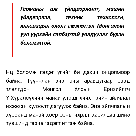
Германы аж үйлдвэржилт, машин
үйлдвэрлэл, техник технологи,
инновацын ололт амжилтыг Монголын
уул уурхайн салбартай уялдуулах бүрэн
боломжтой.
Нөөц боломж гэдэг үгийг би дахин онцолмоор
байна. Түүнчлэн энэ оны аравдугаар сард
төлөвлөгдсөн Монгол Улсын Ерөнхийлөгч
У.Хүрэлсүхийн манай улсад хийх төрийн айлчлал
ихээхэн хүлээлт дагуулж байна. Энэ айлчлалын
хүрээнд манай хоёр орны нөхөрлөл, харилцаа шинэ
түвшинд гарна гэдэгт итгэж байна.