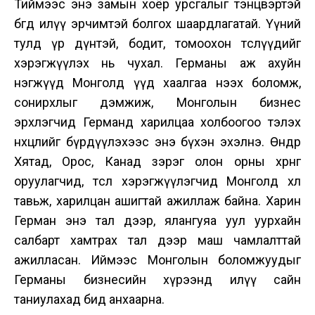
Тиймээс энэ замын хоёр урсгалыг тэнцвэртэй
бөгөөд илүү эрчимтэй болгох шаардлагатай. Үүний
тулд үр дүнтэй, бодит, томоохон төслүүдийг
хэрэгжүүлэх нь чухал. Германы аж ахуйн
нэгжүүд Монголд үүд хаалгаа нээх боломж,
сонирхлыг дэмжиж, Монголын бизнес
эрхлэгчид Германд харилцаа холбоогоо тэлэх
нөхцөлийг бүрдүүлэхээс энэ бүхэн эхэлнэ. Өнөөдөр
Хятад, Орос, Канад зэрэг олон орны хөрөнгө
оруулагчид, төсөл хэрэгжүүлэгчид Монголд хөл
тавьж, харилцан ашигтай ажиллаж байна. Харин
Герман энэ тал дээр, ялангуяа уул уурхайн
салбарт хамтрах тал дээр маш чамлалттай
ажилласан. Иймээс Монголын боломжуудыг
Германы бизнесийн хүрээнд илүү сайн
таниулахад бид анхаарна.