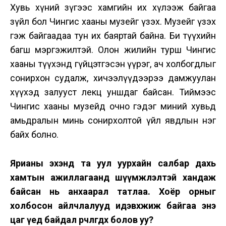
Хувь хүний зүгээс хамгийн их хүлээж байгаа
зүйл бол Чингис хааны музейг үзэх. Музейг үзэх
гэж байгаадаа тун их баяртай байна. Би түүхийн
багш мэргэжилтэй. Олон жилийн турш Чингис
хааны түүхэнд гүйцэтгэсэн үүрэг, ач холбогдлыг
сонирхон судалж, хичээлүүдээрээ дамжуулан
хүүхэд залууст лекц уншдаг байсан. Тиймээс
Чингис хааны музейд очно гэдэг миний хувьд
амьдралын минь сонирхолтой үйл явдлын нэг
байх болно.
Ярианы эхэнд та уул уурхайн салбар дахь
хамтын ажиллагаанд шүүмжлэлтэй хандаж
байсан нь анхаарал татлаа. Хоёр орныг
холбосон айлчлалууд идэвхжиж байгаа энэ
цаг үед байдал өөрчлөгдөх болов уу?