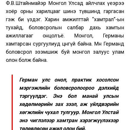
Ф.В.Штайнмайэр Монгол Улсад айлчлах үеэрээ
хоёр орны харилцааг шинэ түвшинд гаргасан
гэж би үздэг. Харин амжилттай “хамтрал”-ын
тухайд, боловсролын салбар дахь хамтын
ажиллагааг онцолъё. Монгол, Германы
хамтарсан сургуулиуд цөөнгүй байна. Мөн Германд
боловсрол эзэмшиж буй монгол залуус улам
олон болж байна.
Герман улс онол, практик хосолсон
мэргэжлийн боловсролоороо дэлхийд
тэргүүлдэг. Энэ бол манай улсын
хөдөлмөрийн зах зээл, аж үйлдвэрийн
хөгжлийн чухал тулгуур. Монгол Улстай
энэ чиглэлээр хамтран хэрэгжүүлэхээр
төлөвлөсөн ажил олон бий.