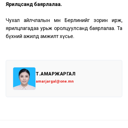
Ярилцсанд баярлалаа.
Чухал айлчлалын өмнө Берлинийг зорин ирж,
ярилцлагадаа урьж оролцуулсанд баярлалаа. Та
бүхний ажилд амжилт хүсье.
Т.АМАРЖАРГАЛ
amarjargal@one.mn