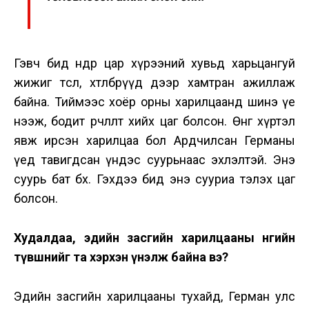
Гэвч бид өнөөдөр цар хүрээний хувьд харьцангуй
жижиг төсөл, хөтөлбөрүүд дээр хамтран ажиллаж
байна. Тиймээс хоёр орны харилцаанд шинэ үе
нээж, бодит өөрчлөлт хийх цаг болсон. Өнөөг хүртэл
явж ирсэн харилцаа бол Ардчилсан Германы
үед тавигдсан үндэс суурьнаас эхлэлтэй. Энэ
суурь бат бөх. Гэхдээ бид энэ сууриа тэлэх цаг
болсон.
Худалдаа, эдийн засгийн харилцааны өнөөгийн
түвшнийг та хэрхэн үнэлж байна вэ?
Эдийн засгийн харилцааны тухайд, Герман улс