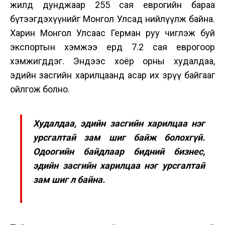
жилд дунджаар 255 сая еврогийн бараа
бүтээгдэхүүнийг Монгол Улсад нийлүүлж байна.
Харин Монгол Улсаас Герман руу чиглэж буй
экспортын хэмжээ ердөө 7.2 сая еврогоор
хэмжигддэг. Эндээс хоёр орны худалдаа,
эдийн засгийн харилцаанд асар их зөрүү байгааг
ойлгож болно.
Худалдаа, эдийн засгийн харилцаа нэг
урсгалтай зам шиг байж болохгүй.
Одоогийн байдлаар бидний бизнес,
эдийн засгийн харилцаа нэг урсгалтай
зам шиг л байна.