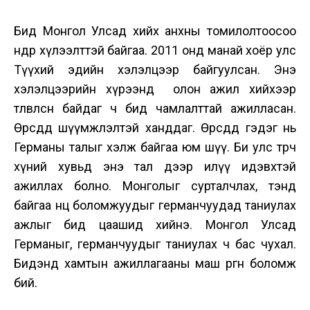
Бид Монгол Улсад хийх анхны томилолтоосоо
өндөр хүлээлттэй байгаа. 2011 онд манай хоёр улс
Түүхий эдийн хэлэлцээр байгуулсан. Энэ
хэлэлцээрийн хүрээнд олон ажил хийхээр
төлөвлөсөн байдаг ч бид чамлалттай ажилласан.
Өөрсдөдөө шүүмжлэлтэй ханддаг. Өөрсдөдөө гэдэг нь
Германы талыг хэлж байгаа юм шүү. Би улс төрч
хүний хувьд энэ тал дээр илүү идэвхтэй
ажиллах болно. Монголыг сурталчлах, тэнд
байгаа нөөц боломжуудыг германчуудад таниулах
ажлыг бид цаашид хийнэ. Монгол Улсад
Германыг, германчуудыг таниулах ч бас чухал.
Бидэнд хамтын ажиллагааны маш өргөн боломж
бий.