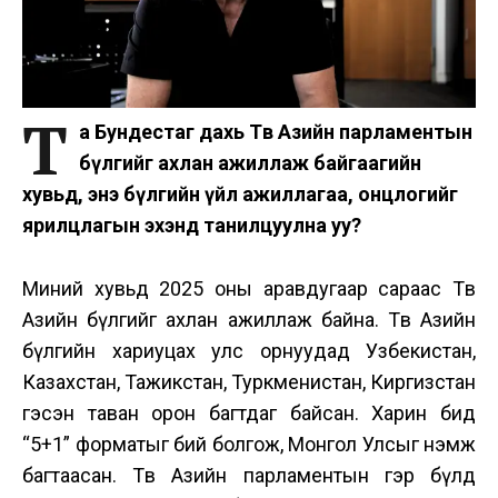
Т
а Бундестаг дахь Төв Азийн парламентын
бүлгийг ахлан ажиллаж байгаагийн
хувьд, энэ бүлгийн үйл ажиллагаа, онцлогийг
ярилцлагын эхэнд танилцуулна уу?
Миний хувьд 2025 оны аравдугаар сараас Төв
Азийн бүлгийг ахлан ажиллаж байна. Төв Азийн
бүлгийн хариуцах улс орнуудад Узбекистан,
Казахстан, Тажикстан, Туркменистан, Киргизстан
гэсэн таван орон багтдаг байсан. Харин бид
“5+1” форматыг бий болгож, Монгол Улсыг нэмж
багтаасан. Төв Азийн парламентын гэр бүлд