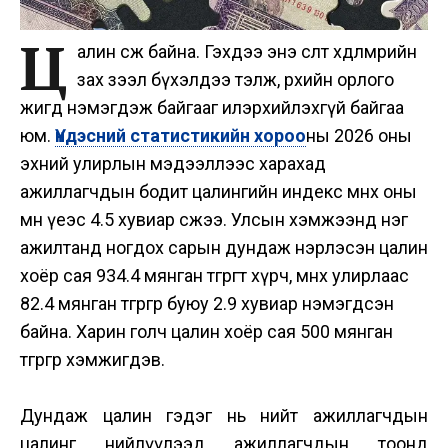
Ц
алин өсөж байна. Гэхдээ энэ өсөлт хөдөлмөрийн
зах зээл бүхэлдээ тэлж, өрхийн орлого
жигд нэмэгдэж байгааг илэрхийлэхгүй байгаа
юм.
Үндэсний статистикийн хороо
ны 2026 оны
эхний улирлын мэдээллээс харахад
ажиллагчдын бодит цалингийн индекс өмнөх оны
мөн үеэс 4.5 хувиар өсжээ. Улсын хэмжээнд нэг
ажилтанд ногдох сарын дундаж нэрлэсэн цалин
хоёр сая 934.4 мянган төгрөгт хүрч, өмнөх улирлаас
82.4 мянган төгрөгөөр буюу 2.9 хувиар нэмэгдсэн
байна. Харин голч цалин хоёр сая 500 мянган
төгрөгөөр хэмжигдэв.
Дундаж цалин гэдэг нь нийт ажиллагчдын
цалинг нийлүүлээд ажиллагчдын тоонд