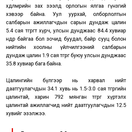
хөдөлмөрийн зах зээлд орлогын ялгаа гүнзгий
хэвээр байна. Уул уурхай, олборлолтын
салбарын ажиллагчдын сарын дундаж цалин
5.4 сая төгрөгт хүрч, улсын дунджаас 84.4 хувиар
өндөр байгаа бол зочид буудал, байр сууц болон
нийтийн хоолны үйлчилгээний салбарын
дундаж цалин 1.9 сая төгрөг буюу улсын дунджаас
35.8 хувиар бага байна.
Цалингийн бүлгээр нь харвал нийт
даатгуулагчдын 34.1 хувь нь 1.5-3.0 сая төгрөгийн
цалинтай, харин 792 мянган төгрөг хүртэлх
цалинтай ажиллагчид нийт даатгуулагчдын 12.5
хувийг эзэлжээ.