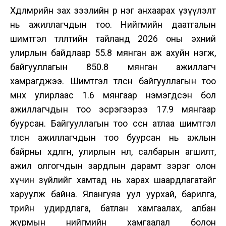
Хөдөлмөрийн зах зээлийн өөр нэг анхаарах үзүүлэлт
нь ажиллагчдын тоо. Нийгмийн даатгалын
шимтгэл төлөлтийн тайланд 2026 оны эхний
улирлын байдлаар 55.8 мянган аж ахуйн нэгж,
байгууллагын 850.8 мянган ажиллагч
хамрагджээ. Шимтгэл төлсөн байгууллагын тоо
өмнөх улирлаас 1.6 мянгаар нэмэгдсэн бол
ажиллагчдын тоо эсрэгээрээ 17.9 мянгаар
буурсан. Байгууллагын тоо өссөн атлаа шимтгэл
төлсөн ажиллагчдын тоо буурсан нь ажлын
байрны хөдөлгөөн, улирлын нөлөө, салбарын агшилт,
ажил олгогчдын зардлын дарамт зэрэг олон
хүчин зүйлийг хамтад нь харах шаардлагатайг
харуулж байна. Ялангуяа уул уурхай, барилга,
төрийн удирдлага, батлан хамгаалах, албан
журмын нийгмийн хамгаалал болон