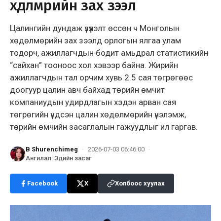
хөдөлмөрийн зах зээл
Цалингийн дундаж үзүүлэлт өссөн ч Монголын
хөдөлмөрийн зах зээлд орлогын ялгаа улам
тодорч, ажиллагчдын бодит амьдрал статистикийн
“сайхан” тооноос хол хэвээр байна. Жирийн
ажиллагчдын тал орчим хувь 2.5 сая төгрөгөөс
доогуур цалин авч байхад төрийн өмчит
компаниудын удирдлагын хэдэн арван сая
төгрөгийн үндсэн цалин хөдөлмөрийн үнэлэмж,
төрийн өмчийн засаглалын гажуудлыг ил гаргав.
B Shurenchimeg
·
2026-07-03 06:46:00
·
Ангилал
:
Эдийн засаг
Facebook
X
Холбоос хуулах