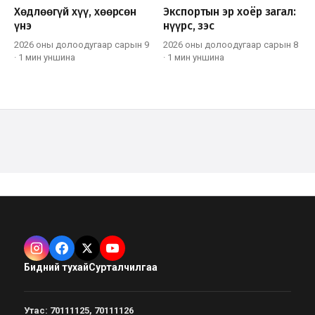
Хөдлөөгүй хүү, хөөрсөн
Экспортын эр хоёр загал:
үнэ
нүүрс, зэс
2026 оны долоодугаар сарын 9
2026 оны долоодугаар сарын 8
·
1 мин
уншина
·
1 мин
уншина
Бидний тухай
Сурталчилгаа
Утас
:
70111125, 70111126