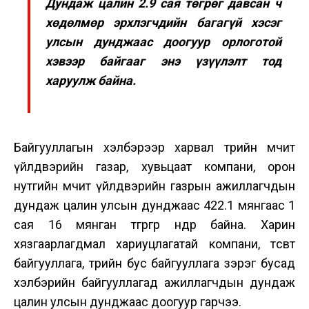
Дундаж цалин 2.9 сая төгрөг давсан ч
хөдөлмөр эрхлэгчдийн багагүй хэсэг
улсын дунджаас доогуур орлоготой
хэвээр байгааг энэ үзүүлэлт тод
харуулж байна.
Байгууллагын хэлбэрээр харвал төрийн өмчит
үйлдвэрийн газар, хувьцаат компани, орон
нутгийн өмчит үйлдвэрийн газрын ажиллагчдын
дундаж цалин улсын дунджаас 422.1 мянгаас 1
сая 16 мянган төгрөгөөр өндөр байна. Харин
хязгаарлагдмал хариуцлагатай компани, төсөвт
байгууллага, төрийн бус байгууллага зэрэг бусад
хэлбэрийн байгууллагад ажиллагчдын дундаж
цалин улсын дунджаас доогуур гарчээ.