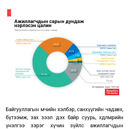
Байгууллагын өмчийн хэлбэр, санхүүгийн чадавх,
бүтээмж, зах зээл дэх байр суурь, хөдөлмөрийн
үнэлгээ зэрэг хүчин зүйлс ажиллагчдын