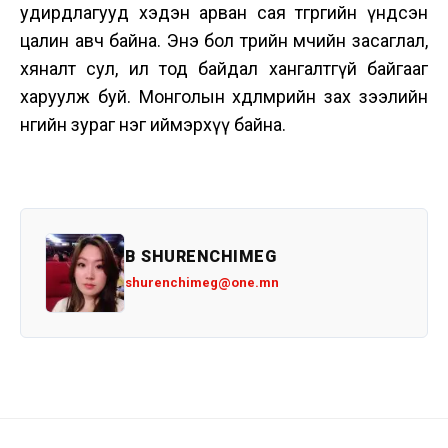
удирдлагууд хэдэн арван сая төгрөгийн үндсэн
цалин авч байна. Энэ бол төрийн өмчийн засаглал,
хяналт сул, ил тод байдал хангалтгүй байгааг
харуулж буй. Монголын хөдөлмөрийн зах зээлийн
өнөөгийн зураг нэг иймэрхүү байна.
B SHURENCHIMEG
shurenchimeg@one.mn