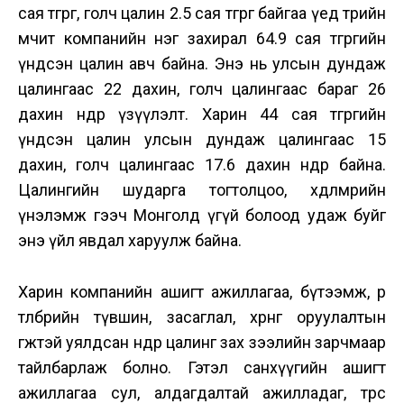
сая төгрөг, голч цалин 2.5 сая төгрөг байгаа үед төрийн
өмчит компанийн нэг захирал 64.9 сая төгрөгийн
үндсэн цалин авч байна. Энэ нь улсын дундаж
цалингаас 22 дахин, голч цалингаас бараг 26
дахин өндөр үзүүлэлт. Харин 44 сая төгрөгийн
үндсэн цалин улсын дундаж цалингаас 15
дахин, голч цалингаас 17.6 дахин өндөр байна.
Цалингийн шударга тогтолцоо, хөдөлмөрийн
үнэлэмж гээч Монголд үгүй болоод удаж буйг
энэ үйл явдал харуулж байна.
Харин компанийн ашигт ажиллагаа, бүтээмж, өр
төлбөрийн түвшин, засаглал, хөрөнгө оруулалтын
өгөөжтэй уялдсан өндөр цалинг зах зээлийн зарчмаар
тайлбарлаж болно. Гэтэл санхүүгийн ашигт
ажиллагаа сул, алдагдалтай ажилладаг, төрөөс