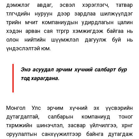
дэмжлэг авдаг, эсвэл хэрэглэгч, татвар
төлөгчдийн нуруун дээр зардлаа шилжүүлдэг
төрийн өмчит компаниудын удирдлагын цалин
хэдэн арван сая төгрөгөөр хэмжигдэж байгаа нь
олон нийтийн шүүмжлэл дагуулж буй нь
үндэслэлтэй юм.
Энэ асуудал эрчим хүчний салбарт бүр
тод харагдана.
Монгол Улс эрчим хүчний эх үүсвэрийн
дутагдалтай, салбарын компаниуд тоног
төхөөрөмжийн шинэчлэл, засвар үйлчилгээ, хөрөнгө
оруулалтын санхүүжилтээр байнга дутагдаж