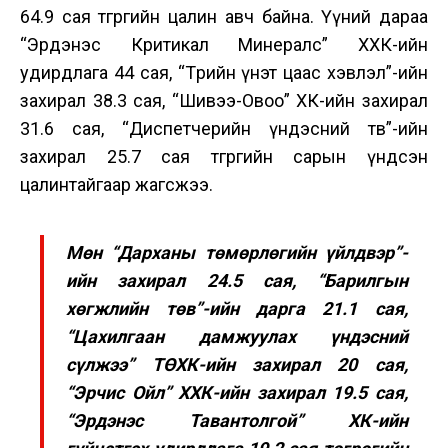
64.9 сая төгрөгийн цалин авч байна. Үүний дараа
“Эрдэнэс Критикал Минералс” ХХК-ийн
удирдлага 44 сая, “Төрийн үнэт цаас хэвлэл”-ийн
захирал 38.3 сая, “Шивээ-Овоо” ХК-ийн захирал
31.6 сая, “Диспетчерийн үндэсний төв”-ийн
захирал 25.7 сая төгрөгийн сарын үндсэн
цалинтайгаар жагсжээ.
Мөн “Дарханы төмөрлөгийн үйлдвэр”-
ийн захирал 24.5 сая, “Барилгын
хөгжлийн төв”-ийн дарга 21.1 сая,
“Цахилгаан дамжуулах үндэсний
сүлжээ” ТӨХК-ийн захирал 20 сая,
“Эрчис Ойл” ХХК-ийн захирал 19.5 сая,
“Эрдэнэс Тавантолгой” ХК-ийн