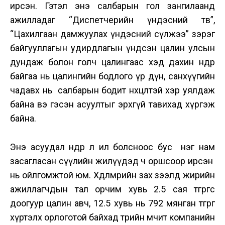
ирсэн. Гэтэл энэ салбарын гол зангилаанд
ажилладаг “Диспетчерийн үндэсний төв”,
“Цахилгаан дамжуулах үндэсний сүлжээ” зэрэг
байгууллагын удирдлагын үндсэн цалин улсын
дундаж болон голч цалингаас хэд дахин өндөр
байгаа нь цалингийн бодлого үр дүн, санхүүгийн
чадавх нь салбарын бодит нөхцөлтэй хэр уялдаж
байна вэ гэсэн асуултыг эрхгүй тавихад хүргэж
байна.
Энэ асуудал өнөөдөр л ил болсноос бус нэг нам
засагласан сүүлийн жилүүдэд ч оршсоор ирсэн
нь ойлгомжтой юм. Хөдөлмөрийн зах зээлд жирийн
ажиллагчдын тал орчим хувь 2.5 сая төгрөгөөс
доогуур цалин авч, 12.5 хувь нь 792 мянган төгрөг
хүртэлх орлоготой байхад төрийн өмчит компанийн