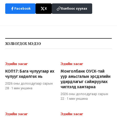
Facebook
X
Холбоос хуулах
ХОЛБОГДОХ МЭДЭЭ
Эдийн засаг
Эдийн засаг
КОП17: Бага чулуугаар их
Монголбанк ОУСК-тай
чулууг хөдөлгөх нь
уур амьсгалын эрсдэлийн
удирдлагыг сайжруулах
2026 оны долоодугаар сарын
чиглэлд хамтарна
28
·
1 мин
уншина
2026 оны долоодугаар сарын
22
·
1 мин
уншина
Эдийн засаг
Эдийн засаг