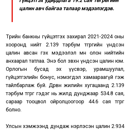
гүйцэтгэх удирдлага 19.2 сая төгрөгийн
цалин авч байгаа талаар мэдээлэгдэв.
Төрийн банкны гүйцэтгэх захирал 2021-2024 оны
хооронд нийт 2.139 тэрбум төгрөгийн үндсэн
цалин авсан гэх мэдээлэл мөн олон нийтийн
анхаарал татлаа. Энэ бол зөвхөн үндсэн цалин юм.
Орлогын бусад эх үүсвэр, урамшуулал,
гүйцэтгэлийн бонус, нэмэгдэл хамаараагүй гэж
тайлбарлаж буй. Дөрвөн жилийн хугацаанд 2.139
тэрбум төгрөг гэдэг нь жилд дунджаар 534.8 сая,
сараар тооцвол ойролцоогоор 44.6 сая төгрөг
болно.
Улсын хэмжээнд дундаж нэрлэсэн цалин 2.934