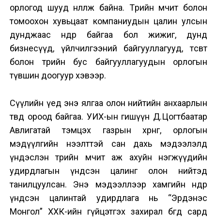
орлогод шууд нөлөөлж байна. Төрийн өмчит болон
томоохон хувьцаат компаниудын цалин улсын
дунджаас өндөр байгаа бол жижиг, дунд
бизнесүүд, үйлчилгээний байгууллагууд, төсөвт
болон төрийн бус байгууллагуудын орлогын
түвшин доогуур хэвээр.
Сүүлийн үед энэ ялгаа олон нийтийн анхаарлын
төвд ороод байгаа. УИХ-ын гишүүн Д.Цогтбаатар
Авлигатай тэмцэх газрын хөрөнгө, орлогын
мэдүүлгийн нээлттэй сан дахь мэдээлэлд
үндэслэн төрийн өмчит аж ахуйн нэгжүүдийн
удирдлагын үндсэн цалинг олон нийтэд
танилцуулсан. Энэ мэдээллээр хамгийн өндөр
үндсэн цалинтай удирдлага нь “Эрдэнэс
Монгол” ХХК-ийн гүйцэтгэх захирал бөгөөд сард