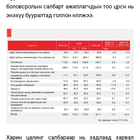
боловсролын салбарт ажиллагчдын тоо цөөрсөн нь
энэхүү бууралтад голлон нөлөөлжээ.
Харин цалинг салбараар нь задлаад харвал