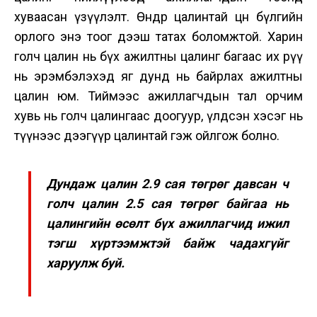
хуваасан үзүүлэлт. Өндөр цалинтай цөөн бүлгийн
орлого энэ тоог дээш татах боломжтой. Харин
голч цалин нь бүх ажилтны цалинг багаас их рүү
нь эрэмбэлэхэд яг дунд нь байрлах ажилтны
цалин юм. Тиймээс ажиллагчдын тал орчим
хувь нь голч цалингаас доогуур, үлдсэн хэсэг нь
түүнээс дээгүүр цалинтай гэж ойлгож болно.
Дундаж цалин 2.9 сая төгрөг давсан ч
голч цалин 2.5 сая төгрөг байгаа нь
цалингийн өсөлт бүх ажиллагчид ижил
тэгш хүртээмжтэй байж чадахгүйг
харуулж буй.