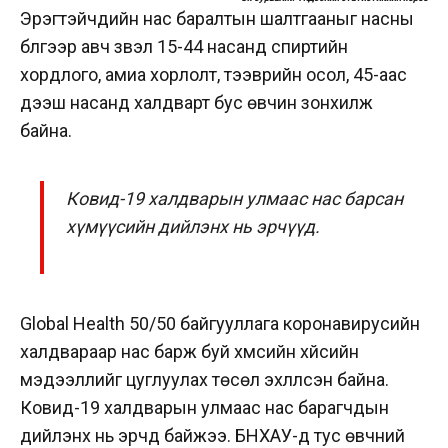
Эрэгтэйчүүдийн нас баралтын шалтгааныг насны
бүлгээр авч үзвэл 15-44 насанд спиртийн
хордлого, амиа хорлолт, тээврийн осол, 45-аас
дээш насанд халдварт бус өвчин зонхилж
байна.
Ковид-19 халдварын улмаас нас барсан
хүмүүсийн дийлэнх нь эрчүүд.
Global Health 50/50 байгууллага коронавирусийн
халдвараар нас барж буй хүмүүсийн хүйсийн
мэдээллийг цуглуулах төсөл эхлүүлсэн байна.
Ковид-19 халдварын улмаас нас барагчдын
дийлэнх нь эрчүүд байжээ. БНХАУ-д тус өвчний