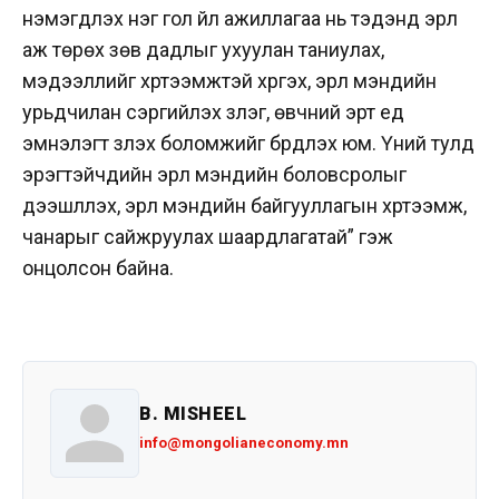
нэмэгдүүлэх нэг гол үйл ажиллагаа нь тэдэнд эрүүл
аж төрөх зөв дадлыг ухуулан таниулах,
мэдээллийг хүртээмжтэй хүргэх, эрүүл мэндийн
урьдчилан сэргийлэх үзлэг, өвчний эрт үед
эмнэлэгт үзүүлэх боломжийг бүрдүүлэх юм. Үүний тулд
эрэгтэйчүүдийн эрүүл мэндийн боловсролыг
дээшлүүлэх, эрүүл мэндийн байгууллагын хүртээмж,
чанарыг сайжруулах шаардлагатай” гэж
онцолсон байна.
B. MISHEEL
info@mongolianeconomy.mn