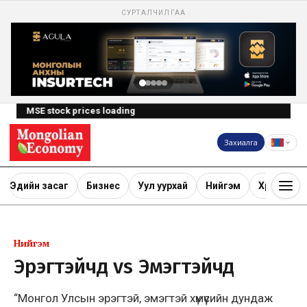
СУРТАЛЧИЛГАА
MSE stock prices loading
Захиалга
Эдийн засаг
Бизнес
Уул уурхай
Нийгэм
Хөрөнгө ору
Нийгэм
Эрэгтэйчүүд vs Эмэгтэйчүүд
“Монгол Улсын эрэгтэй, эмэгтэй хүмүүсийн дундаж