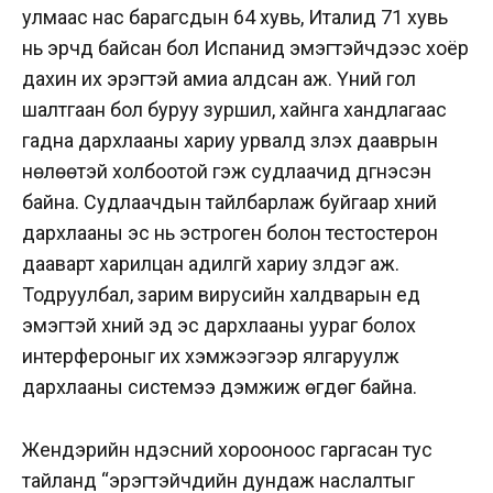
улмаас нас барагсдын 64 хувь, Италид 71 хувь
нь эрчүүд байсан бол Испанид эмэгтэйчүүдээс хоёр
дахин их эрэгтэй амиа алдсан аж.
Үүний гол
шалтгаан бол буруу зуршил, хайнга хандлагаас
гадна дархлааны хариу урвалд үзүүлэх дааврын
нөлөөтэй холбоотой гэж судлаачид дүгнэсэн
байна. Судлаачдын тайлбарлаж буйгаар хүний
дархлааны эс нь эстроген болон тестостерон
дааварт харилцан адилгүй хариу үзүүлдэг аж.
Тодруулбал, зарим вирусийн халдварын үед
эмэгтэй хүний эд эс дархлааны уураг болох
интерфероныг их хэмжээгээр ялгаруулж
дархлааны системээ дэмжиж өгдөг байна.
Жендэрийн үндэсний хорооноос гаргасан тус
тайланд “эрэгтэйчүүдийн дундаж наслалтыг