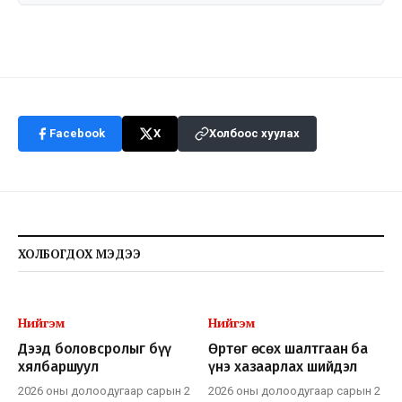
Facebook
X
Холбоос хуулах
ХОЛБОГДОХ МЭДЭЭ
Нийгэм
Нийгэм
Дээд боловсролыг бүү
Өртөг өсөх шалтгаан ба
хялбаршуул
үнэ хазаарлах шийдэл
2026 оны долоодугаар сарын 2
2026 оны долоодугаар сарын 2