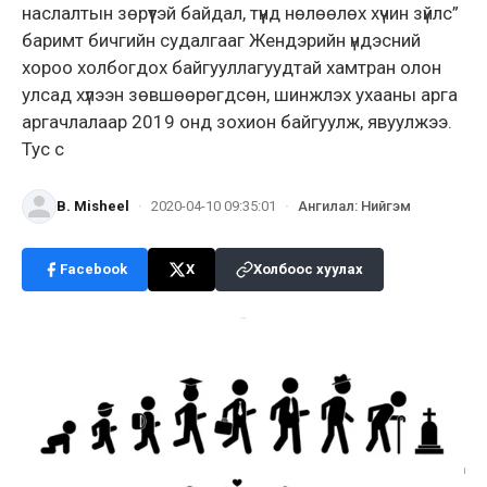
наслалтын зөрүүтэй байдал, түүнд нөлөөлөх хүчин зүйлс”
баримт бичгийн судалгааг Жендэрийн үндэсний
хороо холбогдох байгууллагуудтай хамтран олон
улсад хүлээн зөвшөөрөгдсөн, шинжлэх ухааны арга
аргачлалаар 2019 онд зохион байгуулж, явуулжээ.
Тус с
B. Misheel
·
2020-04-10 09:35:01
·
Ангилал
:
Нийгэм
Facebook
X
Холбоос хуулах