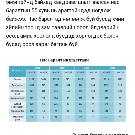
эмэгтэйчүүд байхад хавдраас шалтгаалсан нас
баралтын 55 хувь нь эрэгтэйчүүдэд ногдож
байжээ. Нас баралтад нөлөөлж буй бусад хүчин
зүйлийн тоонд зам тээврийн осол, үйлдвэрийн
осол, амиа хорлолт, бусдад хорлогдох болон
бусад осол зэрэг багтаж буй.
Эх сурвалж: Үндэсний статистикийн хороо