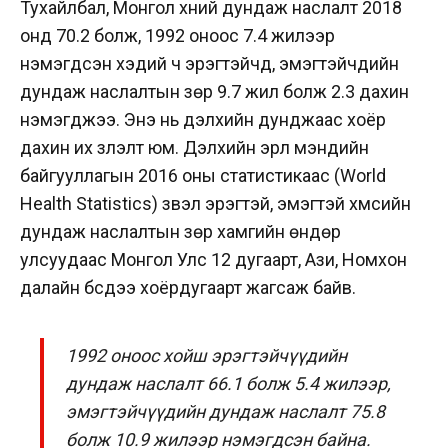
Тухайлбал, Монгол хүний дундаж наслалт 2018
онд 70.2 болж, 1992 оноос 7.4 жилээр
нэмэгдсэн хэдий ч эрэгтэйчүүд, эмэгтэйчүүдийн
дундаж наслалтын зөрүү 9.7 жил болж 2.3 дахин
нэмэгджээ. Энэ нь дэлхийн дунджаас хоёр
дахин их үзүүлэлт юм. Дэлхийн эрүүл мэндийн
байгууллагын 2016 оны статистикаас (World
Health Statistics) үзвэл эрэгтэй, эмэгтэй хүмүүсийн
дундаж наслалтын зөрүү хамгийн өндөр
улсуудаас Монгол Улс 12 дугаарт, Ази, Номхон
далайн бүсдээ хоёрдугаарт жагсаж байв.
1992 оноос хойш эрэгтэйчүүдийн
дундаж наслалт 66.1 болж 5.4 жилээр,
эмэгтэйчүүдийн дундаж наслалт 75.8
болж
1
0.9
жилээр нэмэгдсэн байна.