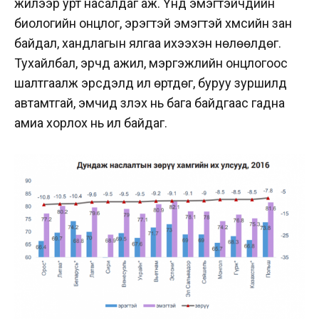
жилээр урт насалдаг аж. Үүнд эмэгтэйчүүдийн
биологийн онцлог, эрэгтэй эмэгтэй хүмүүсийн зан
байдал, хандлагын ялгаа ихээхэн нөлөөлдөг.
Тухайлбал, эрчүүд ажил, мэргэжлийн онцлогоос
шалтгаалж эрсдэлд илүү өртдөг, буруу зуршилд
автамтгай, эмчид үзүүлэх нь бага байдгаас гадна
амиа хорлох нь илүү байдаг.