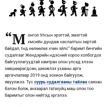
“М
онгол Улсын эрэгтэй, эмэгтэй
хүмүүсийн дундаж наслалтын зөрүүтэй
байдал, түүнд нөлөөлөх хүчин зүйлс” баримт бичгийн
судалгааг Жендэрийн үндэсний хороо холбогдох
байгууллагуудтай хамтран олон улсад хүлээн
зөвшөөрөгдсөн, шинжлэх ухааны арга
аргачлалаар 2019 онд зохион байгуулж,
явуулжээ. Тус
суурь судалгааны тайлан
саяхан
бэлэн болж, анхаарал татахуйц маш олон тоо
баримтыг олон нийтэд хүргэлээ.