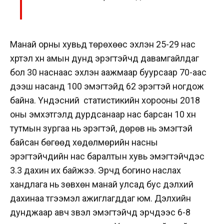
Манай орны хувьд төрөхөөс эхлэн 25-29 нас
хүртэл хүн амын дунд эрэгтэйчүүд давамгайлдаг
бол 30 наснаас эхлэн аажмаар буурсаар 70-аас
дээш насанд 100 эмэгтэйд 62 эрэгтэй ногдож
байна. Үндэсний статистикийн хорооны 2018
оны эмхэтгэлд дурдсанаар нас барсан 10 хүн
тутмын зургаа нь эрэгтэй, дөрөв нь эмэгтэй
байсан бөгөөд хөдөлмөрийн насны
эрэгтэйчүүдийн нас баралтын хувь эмэгтэйчүүдэс
3.3 дахин их байжээ. Эрчүүд богино наслах
хандлага нь зөвхөн манай улсад бус дэлхий
дахинаа түгээмэл ажиглагддаг юм. Дэлхийн
дунджаар авч үзвэл эмэгтэйчүүд эрчүүдээс 6-8