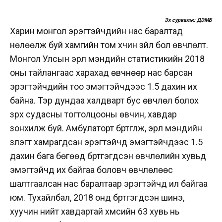
Эх сурвалж: ДЭМБ
Харин монгол эрэгтэйчүүдийн нас баралтад
нөлөөлж буй хамгийн том хүчин зүйл бол өвчлөлт.
Монгол Улсын эрүүл мэндийн статистикийн 2018
оны тайлангаас харахад өвчнөөр нас барсан
эрэгтэйчүүдийн тоо эмэгтэйчүүдээс 1.5 дахин их
байна. Тэр дундаа халдварт бус өвчлөл болох
зүрх судасны тогтолцооны өвчин, хавдар
зонхилж буй. Амбулаторт бүртгүүлж, эрүүл мэндийн
үзлэгт хамрагдсан эрэгтэйчүүд эмэгтэйчүүдээс 1.5
дахин бага бөгөөд бүртгэгдсэн өвчлөлийн хувьд
эмэгтэйчүүд их байгаа боловч өвчлөлөөс
шалтгаалсан нас баралтаар эрэгтэйчүүд илүү байгаа
юм. Тухайлбал, 2018 онд бүртгэгдсэн шинэ,
хуучин нийт хавдартай хүмүүсийн 63 хувь нь