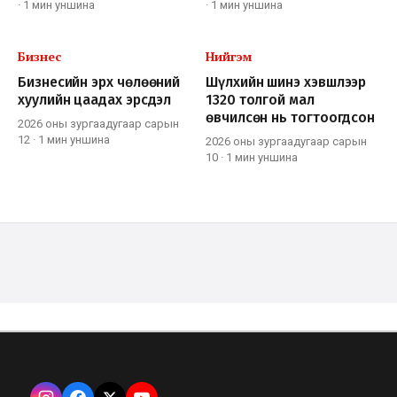
·
1 мин
уншина
·
1 мин
уншина
Бизнес
Нийгэм
Бизнесийн эрх чөлөөний
Шүлхийн шинэ хэвшлээр
хуулийн цаадах эрсдэл
1320 толгой мал
өвчилсөн нь тогтоогдсон
2026 оны зургаадугаар сарын
12
·
1 мин
уншина
2026 оны зургаадугаар сарын
10
·
1 мин
уншина