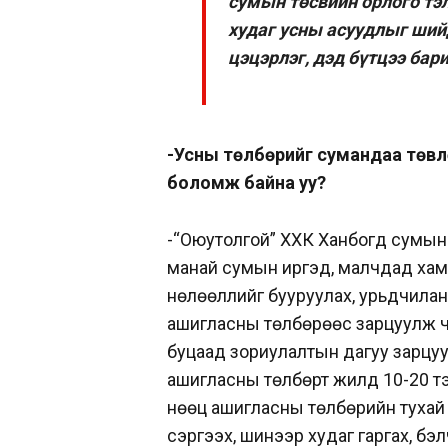
сумын төсвийн орлого тэ
худаг усны асуудлыг шийд
цэцэрлэг, дэд бүтцээ бар
-Усны төлбөрийг сумандаа төвлө
боломж байна уу?
-“Оюутолгой” ХХК Ханбогд сумын 
манай сумын иргэд, малчдад хам
нөлөөллийг бууруулах, урьдчилан
ашигласны төлбөрөөс зарцуулж чад
буцаад зориулалтын дагуу зарцуул
ашигласны төлбөрт жилд 10-20 тэ
нөөц ашигласны төлбөрийн тухай х
сэргээх, шинээр худаг гаргах, б