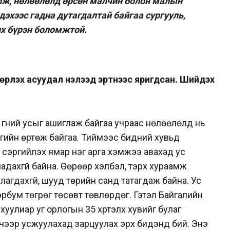
лж, нөлөөлөлд өрсөн малчин болон малын
эхээс гадна дутагдалтай байгаа сургууль,
их бүрэн боломжтой.
рүүлэх асуудал нэлээд эртнээс яригдсан. Шийдэх
гүний усыг ашиглаж байгаа учраас нөлөөлөлд нь
гийн өртөж байгаа. Тиймээс бидний хувьд
 сэргийлэх ямар нэг арга хэмжээ авахад ус
ахгүй байна. Өөрөөр хэлбэл, тэрхүү хураамж
агдахгүй, шууд төрийн санд татагдаж байна. Ус
рбум төгрөг төсөвт төвлөрдөг. Гэтэл Байгалийн
уулиар уг орлогын 35 хүртэлх хувийг булаг
элчээр усжуулахад зарцуулах эрх бидэнд бий. Энэ