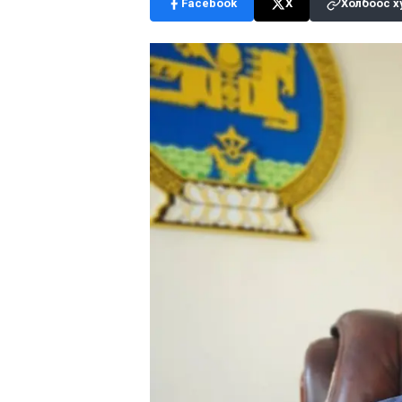
Facebook
X
Холбоос х