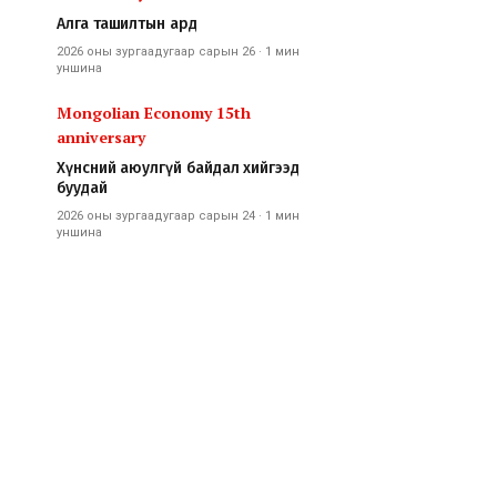
Алга ташилтын ард
2026 оны зургаадугаар сарын 26
·
1 мин
уншина
Mongolian Economy 15th
anniversary
Хүнсний аюулгүй байдал хийгээд
буудай
2026 оны зургаадугаар сарын 24
·
1 мин
уншина