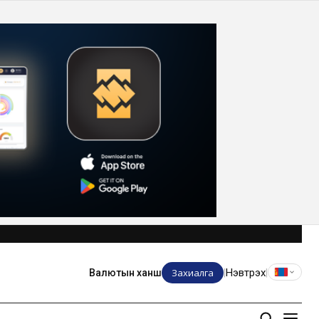
Захиалга
Нэвтрэх
Валютын ханш
|
|