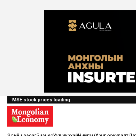
MSE stock prices loading
Эдийн засаг
Бизнес
Уул уурхай
Нийгэм
Хөрөнгө оруулалт
Да