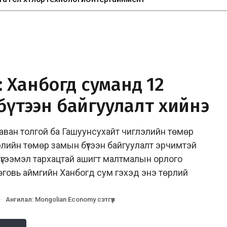
 Ханбогд суманд 12
 бүтээн байгуулалт хийнэ
Таван толгой ба Гашуунсухайт чиглэлийн төмөр
глэлийн төмөр замын бүтээн байгуулалт эрчимтэй
түгээмэл тархацтай ашигт малтмалын орлого
говь аймгийн Ханбогд сум гэхэд энэ төрлий
·
Ангилал
:
Mongolian Economy сэтгүүл