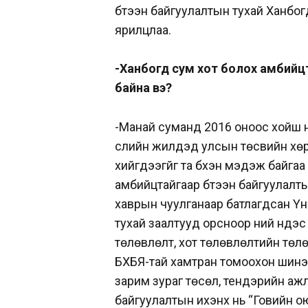
бүтээн байгуулалтын тухай Ханбо
ярилцлаа.
-Ханбогд сум хот болох амбийцта
байна вэ?
-Манай суманд 2016 оноос хойш н
сүүлийн жилүүдэд улсын төсвийн х
хийгдээгүйг та бүхэн мэдэж байгаа
амбийцтайгаар бүтээн байгуулалтын
хаврын чуулганаар батлагдсан Ү
тухай заалтууд орсноор үүний үнд
төлөвлөлт, хот төлөвлөлтийн тө
БХБЯ-тай хамтран томоохон шинэ
зарим зураг төсөл, тендэрийн ажлу
байгуулалтын ихэнх нь “Говийн 