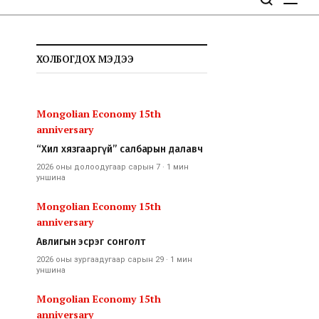
ХОЛБОГДОХ МЭДЭЭ
Mongolian Economy 15th
anniversary
“Хил хязгааргүй” салбарын далавч
2026 оны долоодугаар сарын 7
·
1 мин
уншина
Mongolian Economy 15th
anniversary
Авлигын эсрэг сонголт
2026 оны зургаадугаар сарын 29
·
1 мин
уншина
Mongolian Economy 15th
anniversary