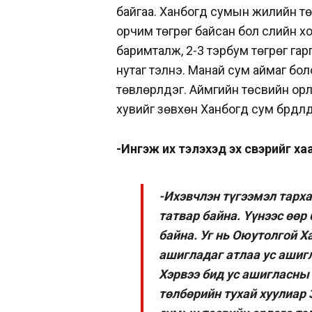
байгаа. Ханбогд сумын жилийн тө
орчим төгрөг байсан бол сүүлийн 
баримталж, 2-3 тэрбум төгрөг га
нутаг тэлнэ. Манай сум аймаг бо
төвлөрүүлдэг. Аймгийн төсвийн ор
хувийг зөвхөн Ханбогд сум бүрдүүлд
-Ингэж их тэлэхэд эх үүсвэрийг ха
-Ихэвчлэн түгээмэл тарх
татвар байна. Үүнээс өөр
байна. Уг нь Оюутолгой Х
ашигладаг атлаа ус ашиг
Хэрвээ бид ус ашигласны
төлбөрийн тухай хуулиар 