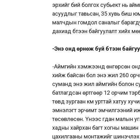
эрхийг бий болгох субьект нь ай
асуудлыг тавьсан, 35 хувь биш ю
малчдын гомдол саналыг барагду
дахиад бүтээн байгуулалт хийх мөн
-Энэ онд өрнөж буй бүтээн байгу
-Аймгийн хэмжээнд өнгөрсөн онд 
хийж байсан бол энэ жил 260 орч
суманд энэ жил аймгийн болон су
батлагдсан өртгөөр 12 орчим тэрб
төвд зургаан км урттай хатуу хуч
эмнэлэгт эрчимт эмчилгээний иж 
төсөвлөсөн. Үүнээс гдан малын у
хадны хайрхан багт хогны машин а
цахилгааны монтажийг шинэчлэх 