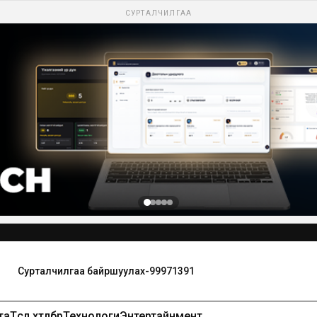
СУРТАЛЧИЛГАА
та
Төсөл хөтөлбөр
Технологи
Энтертайнмент