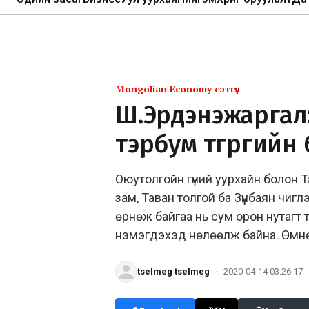
Mongolian Economy сэтгүүл
Ш.Эрдэнэжаргал:
тэрбум төгрөгийн
Оюутолгойн гүний уурхайн болон 
зам, Таван толгой ба Зүүнбаян чи
өрнөж байгаа нь сум орон нутагт 
нэмэгдэхэд нөлөөлж байна. Өмнө
tselmeg tselmeg
·
2020-04-14 03:26:17