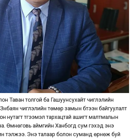
олон Таван толгой ба Гашуунсухайт чиглэлийн
 Зүүнбаян чиглэлийн төмөр замын бүтээн байгуулалт
он нутагт түгээмэл тархацтай ашигт малтмалын
а. Өмнөговь аймгийн Ханбогд сум гэхэд энэ
ин тэлжээ. Энэ талаар болон суманд өрнөж буй