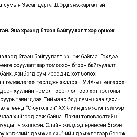
гд сумын Засаг дарга Ш.Эрдэнэжаргалтай
й. Энэ хүрээнд бүтээн байгуулалт хэр өрнөж
элээд бүтээн байгуулалт өрнөж байгаа. Гэхдээ
өрөнгө оруулалтаар томоохон бүтээн байгуулалт
 байх. Ханбогд сум ирээдүйд хот болох
 төлөвлөгөө, төслүүдээ эхлүүлсэн. УИХ-ын өнгөрсөн
ндсэн хуулийн нэмэлт өөрчлөлтөөр хот тосгоны
эс суурь тавигдлаа. Тиймээс бид сумынхаа дахин
лөвлөгөөнд “Оюутолгой” ХХК-ийн дэмжлэгтэйгээр
члэл хийгээд явж байна. Дахин төлөвлөлтийн
удыг ч эхлүүлсэн. Сүүлийн жилүүдэд өрнөсөн бүтээн
оюу хөгжлийг дэмжих сан”-ийн дэмжлэгээр босож