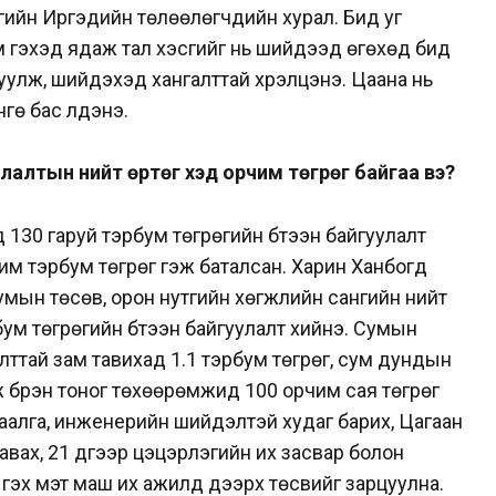
мгийн Иргэдийн төлөөлөгчдийн хурал. Бид уг
м гэхэд ядаж тал хэсгийг нь шийдээд өгөхөд бид
улж, шийдэхэд хангалттай хүрэлцэнэ. Цаана нь
гө бас үлдэнэ.
улалтын нийт өртөг хэд орчим төгрөг байгаа вэ?
130 гаруй тэрбум төгрөгийн бүтээн байгуулалт
им тэрбум төгрөг гэж баталсан. Харин Ханбогд
мын төсөв, орон нутгийн хөгжлийн сангийн нийт
ум төгрөгийн бүтээн байгуулалт хийнэ. Сумын
илттай зам тавихад 1.1 тэрбум төгрөг, сум дундын
бүрэн тоног төхөөрөмжид 100 орчим сая төгрөг
гаалга, инженерийн шийдэлтэй худаг барих, Цагаан
вах, 21 дүгээр цэцэрлэгийн их засвар болон
гэх мэт маш их ажилд дээрх төсвийг зарцуулна.