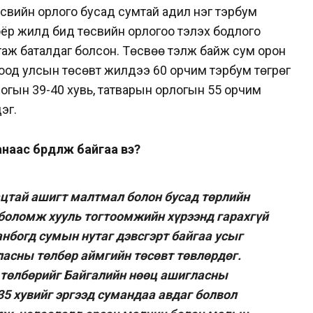
свийн орлого бусад сумтай адил нэг тэрбум
хоёр жилд бид төсвийн орлогоо тэлэх бодлого
ргаж баталдаг болсон. Төсвөө тэлж байж сум орон
лоод улсын төсөвт жилдээ 60 орчим тэрбум төгрөг
логын 39-40 хувь, татварын орлогын 55 орчим
эг.
анаас бүрдүүлж байгаа вэ?
ацтай ашигт малтмал болон бусад төрлийн
 боломж хууль тогтоомжийн хүрээнд гарахгүй
анбогд сумын нутаг дэвсгэрт байгаа усыг
ласны төлбөр аймгийн төсөвт төвлөрдөг.
 төлбөрийг Байгалийн нөөц ашигласны
35 хувийг эргээд сумандаа авдаг болвол