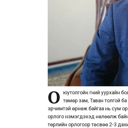
О
юутолгойн гүний уурхайн б
төмөр зам, Таван толгой ба
эрчимтэй өрнөж байгаа нь сум ор
орлого нэмэгдэхэд нөлөөлж байн
төрлийн орлогоор төсвөө 2-3 дах