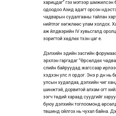
харицдаг” гэх мэтээр шүүмжилсэн б
одоодоо Азид адагт орсон үндэст
чадварын судалгааны тайлан хар
нийтлэг хөгжлөөс улам холдох. 
аж үйлдвэрийн IV хувьсгалд оролцо
зоригтой хөдлөх түүхэн цаг үе.
Дэлхийн эдийн засгийн форумаас
эрхлэн гаргадаг “Өрсөлдөх чадва
сүүлийн байруудад жагссаар ирлэ
хэдхэн улс л ордог. Энэ үр дүн нь 
улсын худалдаа, дэлхийн чиг х
шинжтэй, дорвитой алхам огт хий
үзэгч төдий хараад суудгийг хар
буюу дэлхийн тоглоомонд өрсөлдө
түвшинд ойлгох нь чухал байна. 