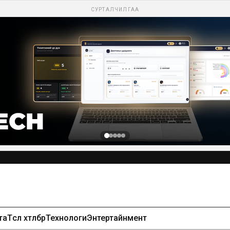
СУРТАЛЧИЛГАА
та
Төсөл хөтөлбөр
Технологи
Энтертайнмент