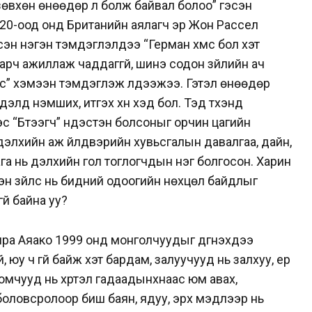
 зөвхөн өнөөдөр л болж байвал болоо” гэсэн
820-оод онд Британийн аялагч эр Жон Рассел
н нэгэн тэмдэглэлдээ “Герман хүмүүс бол хэт
арч ажиллаж чаддаггүй, шинэ содон зүйлийн ач
үүс” хэмээн тэмдэглэж үлдээжээ. Гэтэл өнөөдөр
элд үнэмших, итгэх хүн хэд бол. Тэд түүхэнд
эс “Бүтээгч” үндэстэн болсоныг орчин цагийн
дэлхийн аж үйлдвэрийн хувьсгалын давалгаа, дайн,
га нь дэлхийн гол тоглогчдын нэг болгосон. Харин
эн зүйлс нь бидний одоогийн нөхцөл байдлыг
үй байна уу?
үра Аяако 1999 онд монголчуудыг дүгнэхдээ
 юу ч үгүй байж хэт бардам, залуучууд нь залхуу, ер
омчууд нь хүртэл гадаадынхнаас юм авах,
боловсролоор биш баян, ядуу, эрх мэдлээр нь