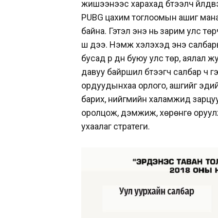
жишээнээс харахад бүтээлч үйлдв
PUBG цахим тоглоомын ашиг манай
байна. Гэтэл энэ нь зарим улс тө
шүү дээ. Нэмж хэлэхэд энэ салбар
бусад үр дүн буюу улс төр, аялал 
давуу байршил бүтээгч салбар ч г
ордуудынхаа орлого, ашгийг эдий
барих, нийгмийн халамжид зарцу
оролцож, дэмжиж, хөрөнгө оруулж,
ухаалаг стратеги.