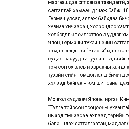
маргаашдаа огт санаа тавидаггүй,
сэтгэлтэй хэмээн дүгнэж байж. 1
Герман улсад аялаж байхдаа бичсэ
хувиaа хичээсэн, хоорондоо хамт
холбогдлыг ойлготлоо л уддаг хүм
Япон, Германы тухайн үеийн сэтгэгд
тэмдэглэгдсэн “Бүтэхгүй” үндэстнэ
судалгаанууд харуулна. Тэднийг 
том сэтгэх алсын харааны хандла
тухайн үеийн тэмдэглэлд бичигдс
хэлээд байгаа ч юм шиг санагдахг
Монгол судлаач Японы иргэн Ким
“Тулга тойрсон тооцооны ухаантай,
нь ард түмнээсээ эхлээд төрийн т
бэлэнчлэх сэтгэлгээтэй, мэдлэг 