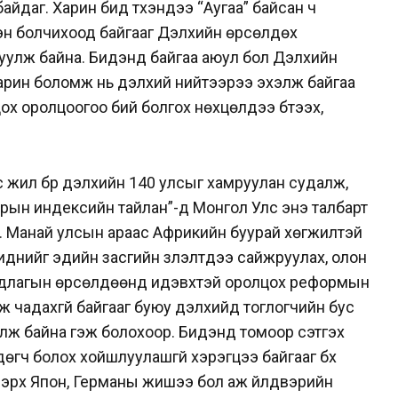
айдаг. Харин бид түүхэндээ “Аугаа” байсан ч
эн болчихоод байгааг Дэлхийн өрсөлдөх
уулж байна. Бидэнд байгаа аюул бол Дэлхийн
Харин боломж нь дэлхий нийтээрээ эхэлж байгаа
х оролцоогоо бий болгох нөхцөлүүдээ бүтээх,
 жил бүр дэлхийн 140 улсыг хамруулан судалж,
рын индексийн тайлан”-д Монгол Улс энэ талбарт
э. Манай улсын араас Африкийн буурай хөгжилтэй
биднийг эдийн засгийн үзүүлэлтүүдээ сайжруулах, олон
андлагын өрсөлдөөнд идэвхтэй оролцох реформын
ж чадахгүй байгааг буюу дэлхийд тоглогчийн бус
уулж байна гэж болохоор. Бидэнд томоор сэтгэх
гч болох хойшлуулашгүй хэрэгцээ байгааг бүх
Дээрх Япон, Германы жишээ бол аж үйлдвэрийн