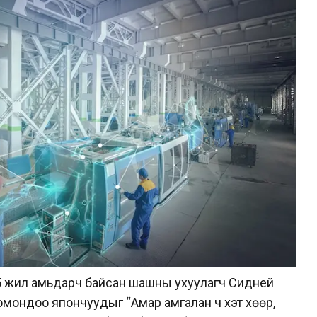
25 жил амьдарч байсан шашны ухуулагч Сидней
омондоо япончуудыг “Амар амгалан ч хэт хөөрүү,