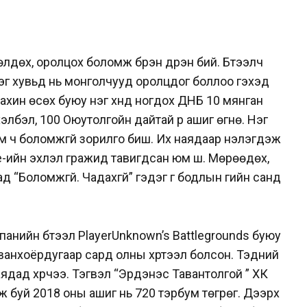
лдөх, оролцох боломж бүрэн дүүрэн бий. Бүтээлч
эг хувьд нь монголчууд оролцдог боллоо гэхэд
хин өсөх буюу нэг хүнд ногдох ДНБ 10 мянган
 хэлбэл, 100 Оюутолгойн дайтай үр ашиг өгнө. Нэг
ийм ч боломжгүй зорилго биш. Их наядаар үнэлэгдэж
-ийн эхлэл гражид тавигдсан юм шүү. Мөрөөдөх,
хад “Боломжгүй. Чадахгүй” гэдэг үг бодлын үгийн санд
анийн бүтээл PlayerUnknown’s Battlegrounds буюу
анхоёрдугаар сард олны хүртээл болсон. Тэдний
аядад хүрчээ. Тэгвэл “Эрдэнэс Тавантолгой ” ХК
ж буй 2018 оны ашиг нь 720 тэрбум төгрөг. Дээрх