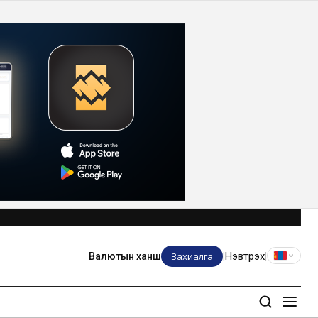
Захиалга
Нэвтрэх
Валютын ханш
|
|