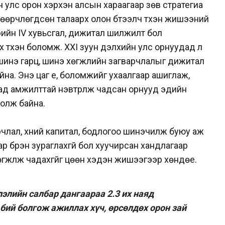
 улс орон хэрхэн алсын хараагаар зөв стратегиа
 өөрчлөгдсөн талаарх олон бүтээлч түүхэн жишээний
рийн IV хувьсгал, дижитал шилжилт бол
түүхэн боломж. XXI зуун дэлхийн улс орнуудад үл
шинэ гарц, шинэ хөгжлийн загварчлалыг дижитал
на. Энэ цаг үе, боломжийг ухаалгаар ашиглаж,
дад амжилттай нэвтрүүлж чадсан орнууд эдийн
болж байна.
арчлал, хүний капитал, бодлогоо шинэчилж буюу аж
р бүрэн зураглахгүй бол хуучирсан хандлагаар
хөгжүүлж чадахгүйг цөөн хэдэн жишээгээр хөндөе.
элийн салбар дангаараа 2.3 их наяд
бий болгож ажиллах хүч, өрсөлдөх орон зай