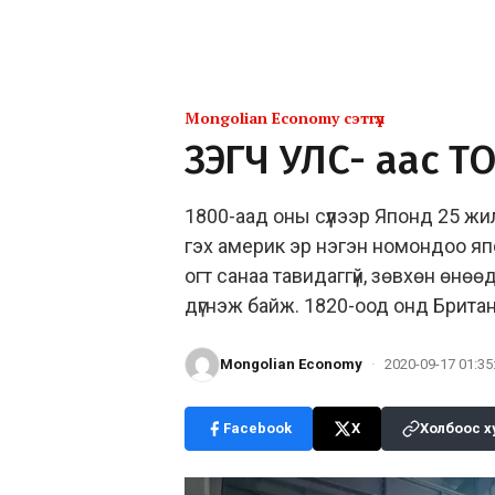
Mongolian Economy сэтгүүл
ҮЗЭГЧ УЛС- аас Т
1800-аад оны сүүлээр Японд 25 ж
гэх америк эр нэгэн номондоо япо
огт санаа тавидаггүй, зөвхөн өнө
дүгнэж байж. 1820-оод онд Брита
Mongolian Economy
·
2020-09-17 01:35
Facebook
X
Холбоос х