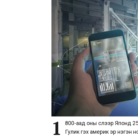
1
800-аад оны сүүлээр Японд 
Гулик гэх америк эр нэгэн н