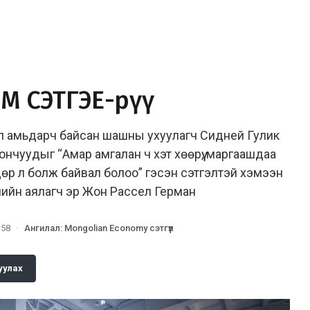
ОМ СЭТГЭЕ-рүү
ил амьдарч байсан шашны ухуулагч Сидней Гулик
нчуудыг “Амар амгалан ч хэт хөөрүү, маргаашдаа
өдөр л болж байвал болоо” гэсэн сэтгэлтэй хэмээн
нийн аялагч эр Жон Рассел Герман
:58
·
Ангилал
:
Mongolian Economy сэтгүүл
уулах