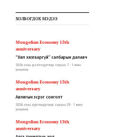
ХОЛБОГДОХ МЭДЭЭ
Mongolian Economy 15th
anniversary
“Хил хязгааргүй” салбарын далавч
2026 оны долоодугаар сарын 7
·
1 мин
уншина
Mongolian Economy 15th
anniversary
Авлигын эсрэг сонголт
2026 оны зургаадугаар сарын 29
·
1 мин
уншина
Mongolian Economy 15th
anniversary
Алга ташилтын ард