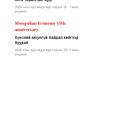
2026 оны зургаадугаар сарын 26
·
1 мин
уншина
Mongolian Economy 15th
anniversary
Хүнсний аюулгүй байдал хийгээд
буудай
2026 оны зургаадугаар сарын 24
·
1 мин
уншина