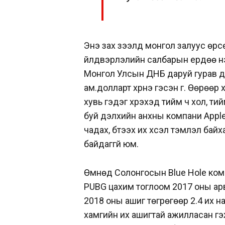
Энэ зах зээлд монгол залуус өрсө
үйлдвэрлэлийн салбарын ердөө н
Монгол Улсын ДНБ даруй гурав да
ам.долларт хүрнэ гэсэн үг. Өөрөөр
хувь гэдэг хүрэхэд тийм ч хол, т
буй дэлхийн анхны компани Ap­ple
чадах, бүтээх их хүсэл тэмүүлэл бай
байдаггүй юм.
Өмнөд Солонгосын Blue Hole комп
PUBG цахим тоглоом 2017 оны арв
2018 оны ашиг төгрөгөөр 2.4 их н
хамгийн их ашигтай ажилласан гэ