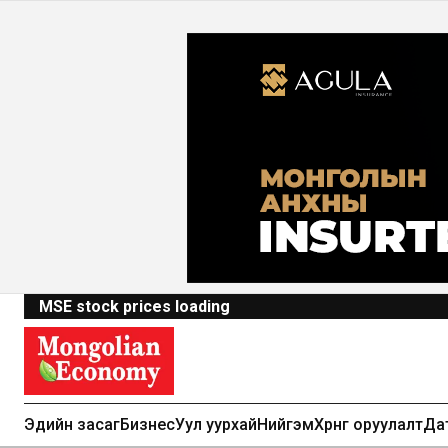
MSE stock prices loading
Эдийн засаг
Бизнес
Уул уурхай
Нийгэм
Хөрөнгө оруулалт
Да