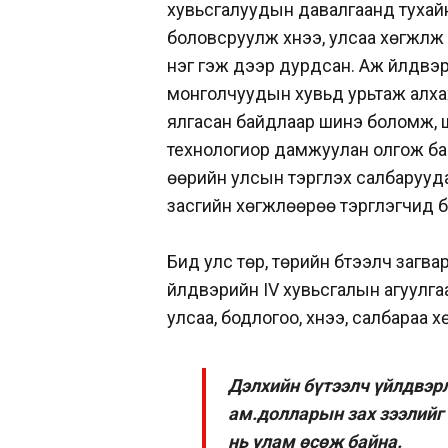
хувьсгалуудын давалгаанд тухайн
боловсруулж хүнээ, улсаа хөгжүүлж
нэг гэж дээр дурдсан. Аж үйлдвэ
монголчуудын хувьд урьтаж алхах 
ялгасан байдлаар шинэ боломж, 
технологиор дамжуулан олгож бай
өөрийн улсын тэргүүлэх салбаруу
засгийн хөгжлөөрөө тэргүүлэгчид 
Бид улс төр, төрийн бүтээлч загв
үйлдвэрийн IV хувьсгалын агуулгаа
улсаа, бодлогоо, хүнээ, салбараа 
Дэлхийн бүтээлч үйлдвэрл
ам.долларын зах зээлийг 
нь улам өсөж байна.