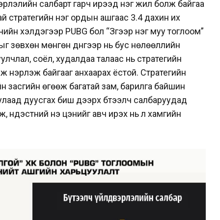
эрлэлийн салбарт гарч ирээд нэг жил болж байгаа
 стратегийн нэг ордын ашгаас 3.4 дахин их
рчийн хэлдэгээр PUBG бол “Зүгээр нэг муу тоглоом”
ыг зөвхөн мөнгөн дүнгээр нь бус нөлөөллийн
жуулчлал, соёл, худалдаа талаас нь стратегийн
эж нэрлэж байгааг анхаарах ёстой. Стратегийн
н засгийн өгөөж багатай зам, барилга байшин
улаад дуусгах биш дээрх бүтээлч салбаруудад
 үндэстний үнэ цэнийг авч ирэх нь л хамгийн