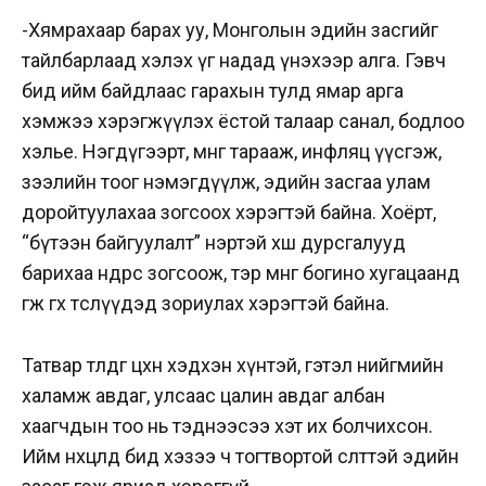
-Хямрахаар барах уу, Монголын эдийн засгийг
тайлбарлаад хэлэх үг надад үнэхээр алга. Гэвч
бид ийм байдлаас гарахын тулд ямар арга
хэмжээ хэрэгжүүлэх ёстой талаар санал, бодлоо
хэлье. Нэгдүгээрт, мөнгө тарааж, инфляц үүсгэж,
зээлийн тоог нэмэгдүүлж, эдийн засгаа улам
доройтуулахаа зогсоох хэрэгтэй байна. Хоёрт,
“бүтээн байгуулалт” нэртэй хөшөө дурсгалууд
барихаа өнөөдрөөс зогсоож, тэр мөнгөө богино хугацаанд
өгөөж өгөх төслүүдэд зориулах хэрэгтэй байна.
Татвар төлдөг цөөхөн хэдхэн хүнтэй, гэтэл нийгмийн
халамж авдаг, улсаас цалин авдаг албан
хаагчдын тоо нь тэднээсээ хэт их болчихсон.
Ийм нөхцөлд бид хэзээ ч тогтвортой өсөлттэй эдийн