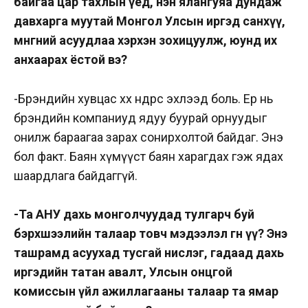
байгаа цар тахлын үед, нэн ялангуяа дундаж
давхарга муутай Монгол Улсын иргэд санхүү,
мөнгөний асуудлаа хэрхэн зохицуулж, юунд их
анхаарах ёстой вэ?
-Брэндийн хувцас хөөхөө өнөөдрөөс эхлээд боль. Ер нь
брэндийн компаниуд ядуу буурай орнуудыг
онилж бараагаа зарах сонирхолтой байдаг. Энэ
бол факт. Баян хүмүүст баян харагдах гэж ядах
шаардлага байдаггүй.
-Та АНУ дахь монголчуудад тулгарч буй
бэрхшээлийн талаар товч мэдээлэл өгнө үү? Энэ
ташрамд асуухад тусгай нислэг, гадаад дахь
иргэдийн татан авалт, Улсын онцгой
комиссын үйл ажиллагааны талаар та ямар