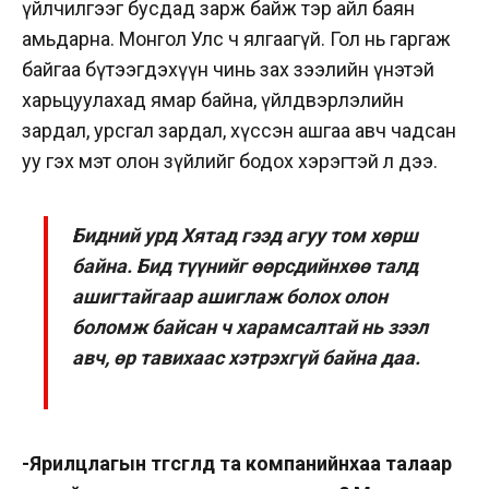
үйлчилгээг бусдад зарж байж тэр айл баян
амьдарна. Монгол Улс ч ялгаагүй. Гол нь гаргаж
байгаа бүтээгдэхүүн чинь зах зээлийн үнэтэй
харьцуулахад ямар байна, үйлдвэрлэлийн
зардал, урсгал зардал, хүссэн ашгаа авч чадсан
уу гэх мэт олон зүйлийг бодох хэрэгтэй л дээ.
Бидний урд Хятад гээд агуу том хөрш
байна. Бид түүнийг өөрсдийнхөө талд
ашигтайгаар ашиглаж болох олон
боломж байсан ч харамсалтай нь зээл
авч, өр тавихаас хэтрэхгүй байна даа.
-Ярилцлагын төгсгөлд та компанийнхаа талаар