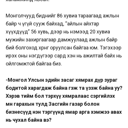
Монголчууд биднийг 86 хувиа тараагаад ажлын
байр ч үгүй сууж байхад, “айлын айхтар
хүүхдүүд” 56 хувь, дээр нь нэмээд 20 хувиа
мужийн захиргаагаар дамжуулаад ажлын байр
бий болгоход хөрөнгө оруулсан байгаа юм. Тэгэхээр
ирэх оны нэгдүгээр сард хэн нь ажилтай байх нь
ойлгомжтой байгаа биз.
-Монгол Улсын эдийн засаг хямрах дүр зураг
бодитой харагдаж байна гэж та үзэж байна уу?
Хэрэв тийм бол тэрхүү хямралаас сэргийлэх
мөн гарахын тулд Засгийн газар болон
бизнесүүд нэн тэргүүнд ямар арга хэмжээ авах
нь чухал байна вэ?