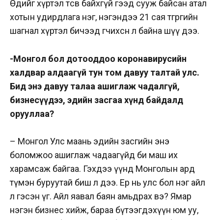
Өдийг хүртэл төсөв байхгүй гээд сууж байсан атал
хотын удирдлага нэг, нэгэндээ 21 сая төгрөгийн
шагнал хүртэл бичээд өгчихсөн л байна шүү дээ.
-Монгол бол дотооддоо коронавирусийн
халдвар алдаагүй тун том давуу талтай улс.
Бид энэ давуу талаа ашиглаж чадалгүй,
бизнесүүдээ, эдийн засгаа хүнд байдалд
орууллаа?
– Монгол Улс маань эдийн засгийн энэ
боломжоо ашиглаж чадаагүйд би маш их
харамсаж байгаа. Гэхдээ үүнд Монголын ард
түмэн буруутай биш л дээ. Ер нь улс бол нэг айл
л гэсэн үг. Айл яавал баян амьдрах вэ? Ямар
нэгэн бизнес хийж, бараа бүтээгдэхүүн юм уу,