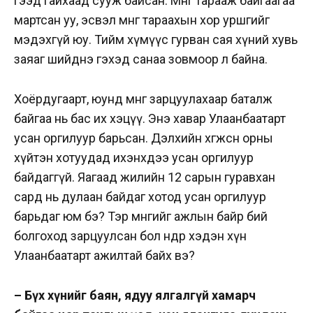
гээд гайхаад сууж байсан. Мөнгө тарааж байгаагаа
мартсан уу, эсвэл мөнгө тараахын хор уршгийг
мэдэхгүй юу. Тийм хүмүүс гурван сая хүний хувь
заяаг шийднэ гэхэд санаа зовмоор л байна.
Хоёрдугаарт, юунд мөнгө зарцуулахаар баталж
байгаа нь бас их хэцүү. Энэ хавар Улаанбаатарт
усан оргилуур барьсан. Дэлхийн хөгжсөн орны
хүйтэн хотуудад ихэнхдээ усан оргилуур
байдаггүй. Яагаад жилийн 12 сарын гуравхан
сард нь дулаан байдаг хотод усан оргилуур
барьдаг юм бэ? Тэр мөнгийг ажлын байр бий
болгоход зарцуулсан бол өнөөдөр хэдэн хүн
Улаанбаатарт ажилтай байх вэ?
– Бүх хүнийг баян, ядуу ялгалгүй хамарч