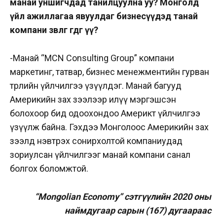
манай уншигчдад танилцуулна уу? Монголд
үйл ажиллагаа явуулдаг бизнесүүдэд танай
компани зөвлөгөө өгдөг үү?
-Манай “MCN Consulting Group” компани
маркетинг, татвар, бизнес менежментийн гурван
төрлийн үйлчилгээ үзүүлдэг. Манай багууд
Америкийн зах зээлээр илүү мэргэшсэн
болохоор бид одоохондоо Америкт үйлчилгээ
үзүүлж байна. Гэхдээ Монголоос Америкийн зах
зээлд нэвтрэх сонирхолтой компаниудад
зориулсан үйлчилгээг манай компани санал
болгох боломжтой.
“Mongolian Economy” сэтгүүлийн 2020 оны
наймдугаар сарын (167) дугаараас