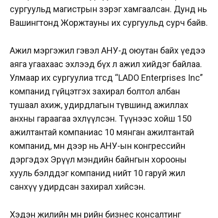
сургуульд магистрын зэрэг хамгаалсан. Дунд нь
Вашингтонд Жоржтауны их сургуульд сурч байв.
Ажил мэргэжил гэвэл АНУ-д оюутан байх үедээ
аяга угаахаас эхлээд бүх л ажил хийдэг байлаа.
Улмаар их сургуулиа төгсөөд “LADO Enterprises Inc”
компанид гүйцэтгэх захирал болтол албан
тушаал ахиж, удирдлагын түвшинд ажиллах
анхны гараагаа эхлүүлсэн. Түүнээс хойш 150
ажилтантай компаниас 10 мянган ажилтантай
компанид, мөн дээр нь АНУ-ын конгрессийн
дэргэдэх Эрүүл мэндийн байнгын хорооны
хууль бэлддэг компанид нийт 10 гаруй жил
санхүү удирдсан захирал хийсэн.
Хэдэн жилийн өмнө өөрийн бизнес консалтинг