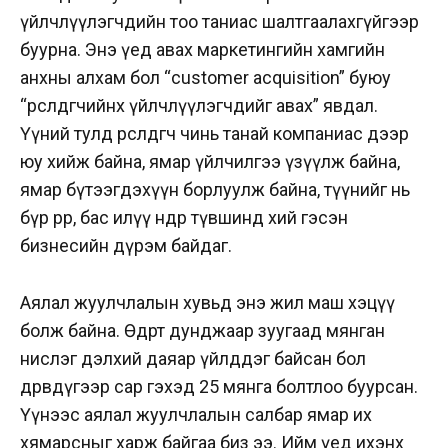
үйлчлүүлэгчдийн тоо таниас шалтгаалахгүйгээр
буурна. Энэ үед авах маркетингийн хамгийн
анхны алхам бол “customer ac­quisition” буюу
“өрсөлдөгчийнхөө үйлчлүүлэгчдийг авах” явдал.
Үүний тулд өрсөлдөгч чинь танай компаниас дээр
юу хийж байна, ямар үйлчилгээ үзүүлж байна,
ямар бүтээгдэхүүн борлуулж байна, түүнийг нь
бүр өөрөөр, бас илүү өндөр түвшинд хий гэсэн
бизнесийн дүрэм байдаг.
Аялал жуулчлалын хувьд энэ жил маш хэцүү
болж байна. Өдөрт дунджаар зуугаад мянган
нислэг дэлхий даяар үйлддэг байсан бол
дөрөвдүгээр сар гэхэд 25 мянга болтлоо буурсан.
Үүнээс аялал жуулчлалын салбар ямар их
хямарсныг харж байгаа биз ээ. Ийм үед ихэнх