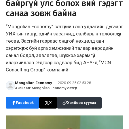
байргүй улс болох вий гэдэгт
санаа зовж байна
“Mongolian Economy” сэтгүүлийн энэ удаагийн дугаарт
УИХ-ын гишүүд, эдийн засагчид, салбарын төлөөллүүд
төсөв, Засгийн газраас онцгой нөхцөлд авч
хэрэгжүүлж буй арга хэмжээний талаар өөрсдийн
санал бодол, зөвлөгөө, шүүмжээ харамгүй
илэрхийллээ. Эдгээр сэдвээр бид АНУ-д “MCN
Consulting Group” компаний
Mongolian Economy
·
2020-09-25 02:53:28
·
Ангилал
:
Mongolian Economy сэтгүүл
Facebook
X
Холбоос хуулах