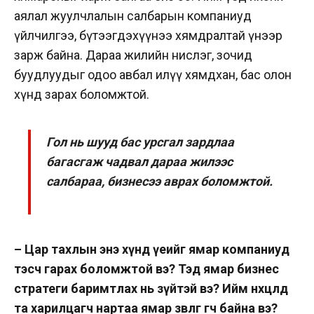
аялал жуулчлалын салбарын компаниуд
үйлчилгээ, бүтээгдэхүүнээ хямдралтай үнээр
зарж байна. Дараа жилийн нислэг, зочид
буудлуудыг одоо авбал илүү хямдхан, бас олон
хүнд зарах боломжтой.
Гол нь шууд бас урсгал зардлаа
багасгаж чадвал дараа жилээс
салбараа, бизнесээ аврах боломжтой.
– Цар тахлын энэ хүнд үеийг ямар компаниуд
тэсч гарах боломжтой вэ? Тэд ямар бизнес
стратеги баримтлах нь зүйтэй вэ? Ийм нөхцөлд
та харилцагч нартаа ямар зөвлөгөө өгч байна вэ?