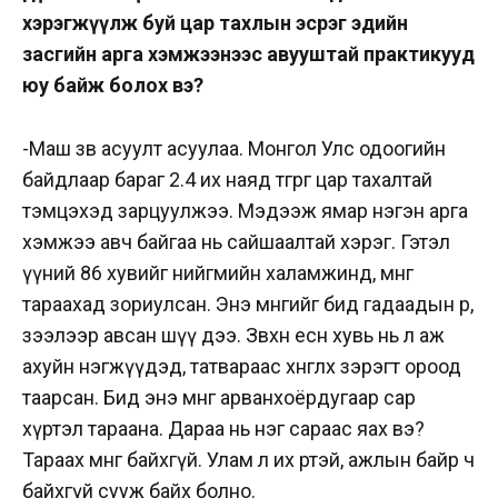
хэрэгжүүлж буй цар тахлын эсрэг эдийн
засгийн арга хэмжээнээс авууштай практикууд
юу байж болох вэ?
-Маш зөв асуулт асуулаа. Монгол Улс одоогийн
байдлаар бараг 2.4 иx наяд төгрөг цар тахалтай
тэмцэхэд зарцуулжээ. Мэдээж ямар нэгэн арга
хэмжээ авч байгаа нь сайшаалтай хэрэг. Гэтэл
үүний 86 хувийг нийгмийн халамжинд, мөнгө
тараахад зориулсан. Энэ мөнгийг бид гадаадын өр,
зээлээр авсан шүү дээ. Зөвхөн есөн хувь нь л аж
ахуйн нэгжүүдэд, татвараас хөнгөлөх зэрэгт ороод
таарсан. Бид энэ мөнгөө арванхоёрдугаар сар
хүртэл тараана. Дараа нь нэг сараас яах вэ?
Тараах мөнгө байхгүй. Улам л их өртэй, ажлын байр ч
байхгүй сууж байх болно.