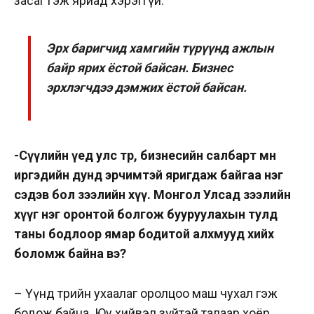
засаг гэж яриад хэрэггүй.
Эрх баригчид хамгийн түрүүнд ажлын
байр ярих ёстой байсан. Бизнес
эрхлэгчдээ дэмжих ёстой байсан.
-Сүүлийн үед улс төр, бизнесийн салбарт мөн
иргэдийн дунд эрчимтэй яригдаж байгаа нэг
сэдэв бол зээлийн хүү. Монгол Улсад зээлийн
хүүг нэг оронтой болгож бууруулахын тулд
таны бодлоор ямар бодитой алхмууд хийх
боломж байна вэ?
– Үүнд төрийн ухаалаг оролцоо маш чухал гэж
бодож байна. Юу хийвэл зүйтэй талаар хоёр