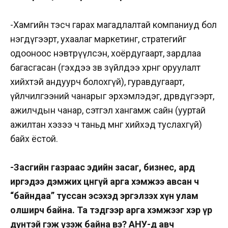
-Хамгийн тэсч гарах магадлалтай компаниуд бол
нэгдүгээрт, ухаалаг маркетинг, стратегийг
одооноос нэвтрүүлсэн, хоёрдугаарт, зардлаа
багасгасан (гэхдээ зөв зүйлдээ хөрөнгө оруулалт
хийхтэй андуурч болохгүй), гуравдугаарт,
үйлчилгээний чанарыг эрхэмлэдэг, дөрөвдүгээрт,
ажилчдын чанар, сэтгэл хангамж сайн (ууртай
ажилтан хэзээ ч таньд мөнгө хийхэд туслахгүй)
байх ёстой.
-Засгийн газраас эдийн засаг, бизнес, ард
иргэдээ дэмжих цөөнгүй арга хэмжээ авсан ч
“байндаа” туссан эсэхэд эргэлзэх хүн улам
олширч байна. Та тэдгээр арга хэмжээг хэр үр
дүнтэй гэж үзэж байна вэ? АНУ-д авч