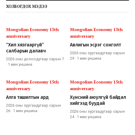
ХОЛБОГДОХ МЭДЭЭ
Mongolian Economy 15th
Mongolian Economy 15th
anniversary
anniversary
“Хил хязгааргүй”
Авлигын эсрэг сонголт
салбарын далавч
2026 оны зургаадугаар сарын
29
·
1 мин
уншина
2026 оны долоодугаар сарын 7
·
1 мин
уншина
Mongolian Economy 15th
Mongolian Economy 15th
anniversary
anniversary
Алга ташилтын ард
Хүнсний аюулгүй байдал
хийгээд буудай
2026 оны зургаадугаар сарын
26
·
1 мин
уншина
2026 оны зургаадугаар сарын
24
·
1 мин
уншина