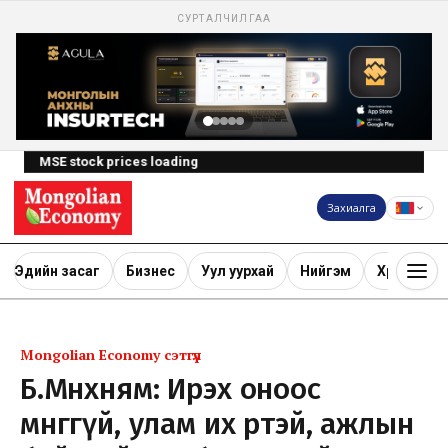
СУРТАЛЧИЛГАА
MSE stock prices loading
Захиалга
Эдийн засаг
Бизнес
Уул уурхай
Нийгэм
Хөрөнгө ору
Mongolian Economy сэтгүүл
Б.Мөнхням: Ирэх оноос
мөнгөгүй, улам их өртэй, ажлын