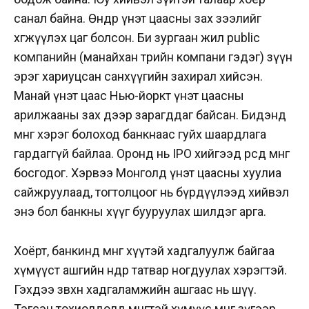
санал байна. Өнөөдөр үнэт цаасны зах зээлийг
хөгжүүлэх цаг болсон. Би зургаан жил public
компанийн (манайхан төрийн компани гэдэг) зүүн
эрэг хариуцсан санхүүгийн захирал хийсэн.
Манай үнэт цаас Нью-йоркт үнэт цаасны
арилжааны зах дээр зарагддаг байсан. Бидэнд
мөнгө хэрэг болоход банкнаас гуйх шаардлага
гардаггүй байлаа. Оронд нь IPO хийгээд өөрсдөө мөнгөө
босгодог. Хэрвээ Монголд үнэт цаасны хуулиа
сайжруулаад, тогтолцоог нь бүрдүүлээд хийвэл
энэ бол банкны хүүг бууруулах шилдэг арга.
Хоёрт, банкинд мөнгөө хүүтэй хадгалуулж байгаа
хүмүүст ашгийн өндөр татвар ногдуулах хэрэгтэй.
Гэхдээ зөвхөн хадгаламжийн ашгаас нь шүү.
Тэгсэн тохиолдолд мөнгөтэй хүмүүс мөнгөө зүгээр