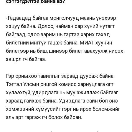
сэтгэгдэлтэй байна вэ?
-Гадаадад байгаа монголчууд маань үнэхээр
хэцүү байна. Долоо, найман сар хүний нутагт
байгаад, одоо зарим нь гэртээ харих гэхэд
билетний мөнгөгүй гацаж байна. МИАТ хуучин
билетээр нь биш, шинээр билет авахуулж нисэх
зөвшөөрөл өгч байгаа.
Гэр орныхоо тавилгыг зараад дуусаж байна.
Тэгтэл Улсын онцгой комисс хариуцлага огт
хүлээхгүй, удирдлага нь муу ажиллаж байгааг
хараад гайхаж байна. Удирдлага сайн бол энэ
хэмжээний хүмүүсийг гэрт нь ирэх боломжийг
аль эрт гаргаж өгч болох байсан.