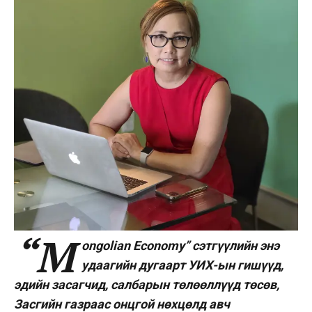
“M
ongolian Economy” сэтгүүлийн энэ
удаагийн дугаарт УИХ-ын гишүүд,
эдийн засагчид, салбарын төлөөллүүд төсөв,
Засгийн газраас онцгой нөхцөлд
авч