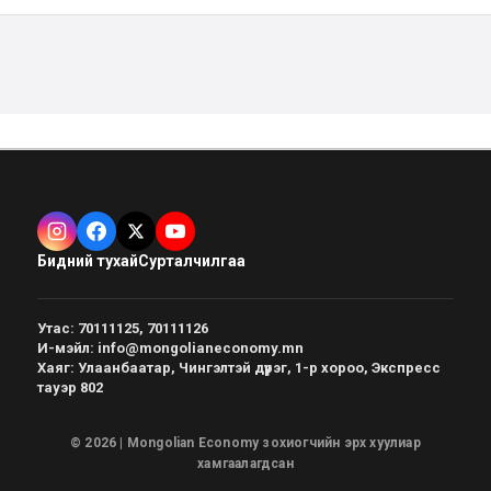
Бидний тухай
Сурталчилгаа
Утас
:
70111125, 70111126
И-мэйл
:
info@mongolianeconomy.mn
Хаяг
:
Улаанбаатар, Чингэлтэй дүүрэг, 1-р хороо, Экспресс
тауэр 802
© 2026 | Mongolian Economy зохиогчийн эрх хуулиар
хамгаалагдсан