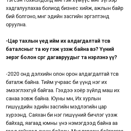
хадгалуулахаа болиод бизнес хийж, ажлын байр
бий болгоно, мөнгөө эдийн засгийн эргэлтэнд
оруулна.
-Цар тахлын үед ийм их алдагдалтай төсөв
баталсныг та юу гэж үзэж байна вэ? Үүний
эерэг болон сөрөг дагавруудыг та нэрлэнэ үү?
-2020 онд дэлхийн олон орон алдагдалтай төсөв
баталж байна. Тийм учраас би үүнд нэг их
эмзэглэхгүй байгаа. Гэхдээ хоёр зүйлд маш их
санаа зовж байна. Юуны өмнө, Их хурлын
гишүүдийн эдийн засгийн мэдлэгийн цар
хүрээнд. Саяхан би нэг гишүүний бичлэг үзэж
байхад, яагаад юмны үнэ нэмэгдээд байна аа