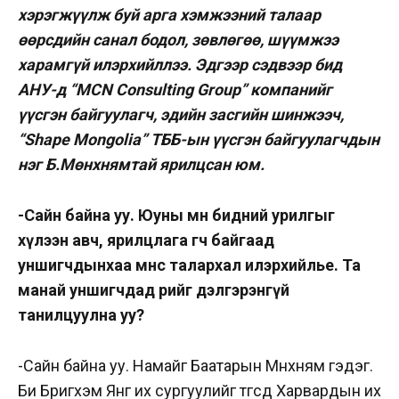
хэрэгжүүлж буй арга хэмжээний талаар
өөрсдийн санал бодол, зөвлөгөө, шүүмжээ
харамгүй илэрхийллээ. Эдгээр сэдвээр бид
АНУ-д “MCN Consulting Group” компанийг
үүсгэн байгуулагч, эдийн засгийн шинжээч,
“Shape Mongolia” ТББ-ын үүсгэн байгуулагчдын
нэг Б.Мөнхнямтай ярилцсан юм.
-Сайн байна уу. Юуны өмнө бидний урилгыг
хүлээн авч, ярилцлага өгч байгаад
уншигчдынхаа өмнөөс талархал илэрхийлье. Та
манай уншигчдад өөрийгөө дэлгэрэнгүй
танилцуулна уу?
-Сайн байна уу. Намайг Баатарын Мөнхням гэдэг.
Би Бригхэм Янг их сургуулийг төгсөөд Харвардын их