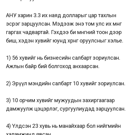
АНУ харин 3.3 их наяд долларыг цар тахлын
эсрэг зарцуулсан. Мэдээж энэ том улс их мөнгө
гаргах чадвартай. Гэхдээ би мөнгөний тоон дээр
биш, хэдэн хувийг юунд хөрөнгө оруулсныг хэлье.
1) 56 хувийг нь бизнесийн салбарт зориулсан.
Ажлын байр бий болгоход анхаарсан.
2) Эрүүл мэндийн салбарт 10 хувийг зориулсан.
3) 10 орчим хувийг мужуудын захиргаагаар
дамжуулж цэцэрлэг, сургуулиудад зарцуулсан.
4) Үлдсэн 23 хувь нь манайхаар бол нийгмийн
халамжинд явсан.