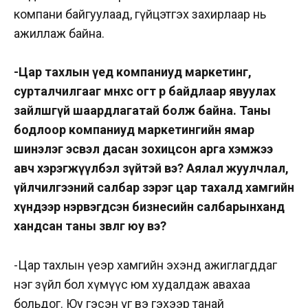
компани байгуулаад, гүйцэтгэх захирлаар нь
ажиллаж байна.
-Цар тахлын үед компаниуд маркетинг,
сурталчилгааг өмнөхөөс огт өөр байдлаар явуулах
зайлшгүй шаардлагатай болж байна. Таны
бодлоор компаниуд маркетингийн ямар
шинэлэг эсвэл дасан зохицсон арга хэмжээ
авч хэрэгжүүлбэл зүйтэй вэ? Аялал жуулчлал,
үйлчилгээний салбар зэрэг цар тахалд хамгийн
хүндээр нэрвэгдсэн бизнесийн салбарынханд
хандсан таны зөвлөгөө юу вэ?
-Цар тахлын үеэр хамгийн эхэнд ажиглагддаг
нэг зүйл бол хүмүүс юм худалдаж авахаа
больдог. Юу гэсэн үг вэ гэхээр танай