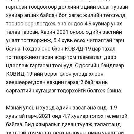
гаргасан тооцоогоор дэлхийн эдийн засаг гурван
хувиар агших байсан бол хагас жилийн төгсгөлд
тооцоо өөрчлөгдөж, энэ ондоо 4.9 хувиар унах
төлөв гарсан. Харин 2021 оноос эдийн засгийн
уналт тогтворжиж, 5.4 хувь өсөх чиглэлтэй гарч
байна. Гэхдээ энэ бүхэн КОВИД-19 цар тахал
тогтворжино гэсэн асар том таамаглал дээр
үндэслэж гаргасан тоонууд. Одоогийн байдлаар
КОВИД-19-ийн эсрэг олон улсад хүлээн
зөвшөөрөгдсөн вакцин гараагүй байгаа нь
сэргэлтийн хугацааг тодорхойгүй болгож байна.
Манай улсын хувьд эдийн засаг энэ онд -1.9
хувьтай гарч, 2021 онд 4.7 хувиар тэлэх төлөвтэй
байгаа. Бид хямралыг даван туулж, тэлэлтэнд
хурдтай хүрч чадах эсэх нь юуны өмнө уналттай