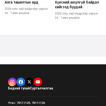
Алга ташилтын ард
Хүнсний аюулгүй байдал
хийгээд буудай
2026 оны зургаадугаар сарын
26
·
1 мин
уншина
2026 оны зургаадугаар сарын
24
·
1 мин
уншина
Бидний тухай
Сурталчилгаа
Утас
:
70111125, 70111126