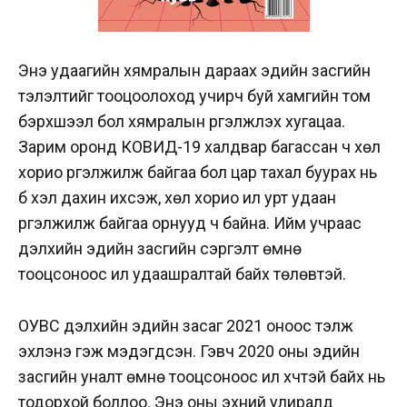
Энэ удаагийн хямралын дараах эдийн засгийн
тэлэлтийг тооцоолоход учирч буй хамгийн том
бэрхшээл бол хямралын үргэлжлэх хугацаа.
Зарим оронд КОВИД-19 халдвар багассан ч хөл
хорио үргэлжилж байгаа бол цар тахал буурах нь
бүү хэл дахин ихсэж, хөл хорио илүү урт удаан
үргэлжилж байгаа орнууд ч байна. Ийм учраас
дэлхийн эдийн засгийн сэргэлт өмнө
тооцсоноос илүү удаашралтай байх төлөвтэй.
ОУВС дэлхийн эдийн засаг 2021 оноос тэлж
эхлэнэ гэж мэдэгдсэн. Гэвч 2020 оны эдийн
засгийн уналт өмнө тооцсоноос илүү хүчтэй байх нь
тодорхой боллоо. Энэ оны эхний улиралд