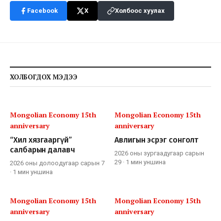
Facebook
X
Холбоос хуулах
ХОЛБОГДОХ МЭДЭЭ
Mongolian Economy 15th
Mongolian Economy 15th
anniversary
anniversary
“Хил хязгааргүй”
Авлигын эсрэг сонголт
салбарын далавч
2026 оны зургаадугаар сарын
29
·
1 мин
уншина
2026 оны долоодугаар сарын 7
·
1 мин
уншина
Mongolian Economy 15th
Mongolian Economy 15th
anniversary
anniversary