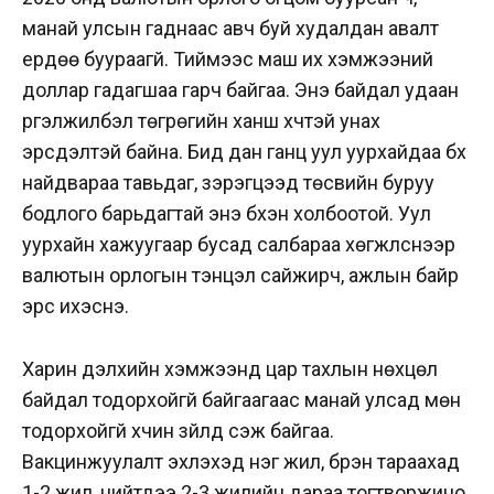
манай улсын гаднаас авч буй худалдан авалт
ердөө буураагүй. Тиймээс маш их хэмжээний
доллар гадагшаа гарч байгаа. Энэ байдал удаан
үргэлжилбэл төгрөгийн ханш хүчтэй унах
эрсдэлтэй байна. Бид дан ганц уул уурхайдаа бүх
найдвараа тавьдаг, зэрэгцээд төсвийн буруу
бодлого барьдагтай энэ бүхэн холбоотой. Уул
уурхайн хажуугаар бусад салбараа хөгжүүлснээр
валютын орлогын тэнцэл сайжирч, ажлын байр
эрс ихэснэ.
Харин дэлхийн хэмжээнд цар тахлын нөхцөл
байдал тодорхойгүй байгаагаас манай улсад мөн
тодорхойгүй хүчин зүйлүүд үүсэж байгаа.
Вакцинжуулалт эхлэхэд нэг жил, бүрэн тараахад
1-2 жил, нийтдээ 2-3 жилийн дараа тогтворжино