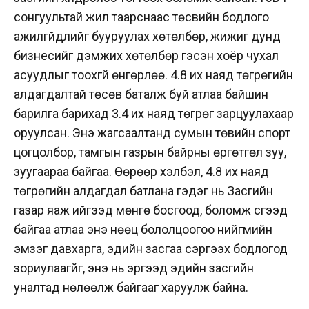
сонгуультай жил таарснаас төсвийн бодлого
ажилгүйдлийг бууруулах хөтөлбөр, жижиг дунд
бизнесийг дэмжих хөтөлбөр гэсэн хоёр чухал
асуудлыг тоохгүй өнгөрлөө. 4.8 их наяд төгрөгийн
алдагдалтай төсөв баталж буй атлаа байшин
барилга барихад 3.4 их наяд төгрөг зарцуулахаар
оруулсан. Энэ жагсаалтанд сумын төвийн спорт
цогцолбор, тамгын газрын байрны өргөтгөл зуу,
зуугаараа байгаа. Өөрөөр хэлбэл, 4.8 их наяд
төгрөгийн алдагдал батлана гэдэг нь Засгийн
газар яаж ийгээд мөнгө босгоод, боломж үүсгээд
байгаа атлаа энэ нөөц бололцоогоо нийгмийн
эмзэг давхарга, эдийн засгаа сэргээх бодлогод
зориулаагүйг, энэ нь эргээд эдийн засгийн
уналтад нөлөөлж байгааг харуулж байна.