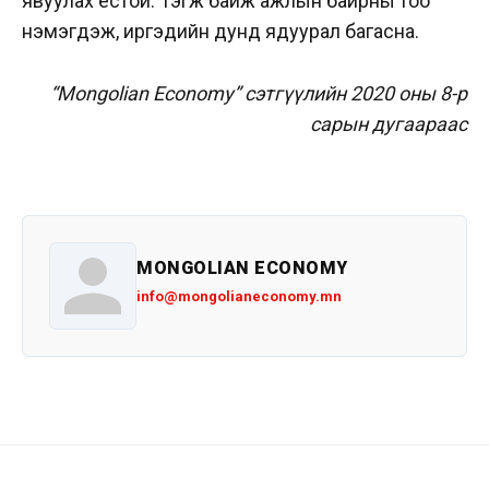
явуулах ёстой. Тэгж байж ажлын байрны тоо
нэмэгдэж, иргэдийн дунд ядуурал багасна.
“Mongolian Economy” сэтгүүлийн 2020 оны 8-р
сарын дугаараас
MONGOLIAN ECONOMY
info@mongolianeconomy.mn