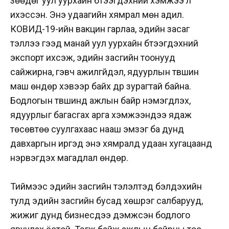
зөөдөг уул уурхайн бүтээгдэхүүний хэмжээ л
ихэссэн. Энэ удаагийн хямрал мөн адил.
КОВИД-19-ийн вакцин гарлаа, эдийн засаг
тэллээ гээд манай уул уурхайн бүтээгдэхүүний
экспорт ихсэж, эдийн засгийн тоонууд
сайжирна, гэвч ажилгүйдэл, ядуурлын түвшин
маш өндөр хэвээр байх дүр зурагтай байна.
Бодлогын түвшинд ажлын байр нэмэгдүүлэх,
ядуурлыг багасгах арга хэмжээнүүдээ ядаж
төсөвтөө суулгахаас нааш эмзэг ба дунд
давхаргын иргэд энэ хямралд удаан хугацаанд
нэрвэгдэх магадлал өндөр.
Тиймээс эдийн засгийн тэлэлтэд бэлдэхийн
тулд эдийн засгийн бусад хөшүүрэг салбарууд,
жижиг дунд бизнесүүдээ дэмжсэн бодлого