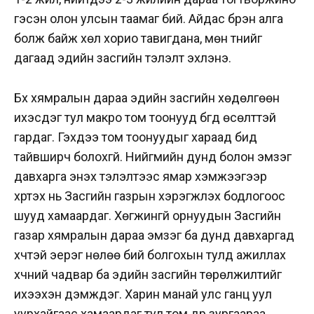
гэсэн олон улсын таамаг бий. Айдас бүрэн алга
болж байж хөл хорио тавигдана, мөн түүнийг
дагаад эдийн засгийн тэлэлт эхлэнэ.
Бүх хямралын дараа эдийн засгийн хөдөлгөөн
ихэсдэг тул макро том тоонууд бүгд өсөлттэй
гардаг. Гэхдээ том тоонуудыг хараад бид
тайвширч болохгүй. Нийгмийн дунд болон эмзэг
давхарга энэхүү тэлэлтээс ямар хэмжээгээр
хүртэх нь Засгийн газрын хэрэгжүүлэх бодлогоос
шууд хамаардаг. Хөгжингүй орнуудын Засгийн
газар хямралын дараа эмзэг ба дунд давхаргад
хүчтэй эерэг нөлөө бий болгохын тулд ажиллах
хүчний чадвар ба эдийн засгийн төрөлжилтийг
ихээхэн дэмждэг. Харин манай улс ганц уул
уурхайгаас хамаардаг тул том дүр зургаараа