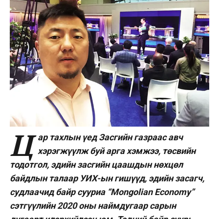
Ц
ар тахлын үед Засгийн газраас авч
хэрэгжүүлж буй арга хэмжээ, төсвийн
тодотгол, эдийн засгийн цаашдын нөхцөл
байдлын талаар УИХ-ын гишүүд, эдийн засагч,
судлаачид байр сууриа “Mongolian Economy”
сэтгүүлийн 2020 оны наймдугаар сарын