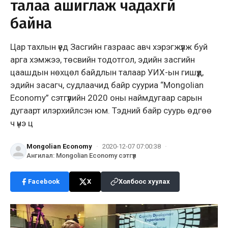
талаа ашиглаж чадахгүй
байна
Цар тахлын үед Засгийн газраас авч хэрэгжүүлж буй
арга хэмжээ, төсвийн тодотгол, эдийн засгийн
цаашдын нөхцөл байдлын талаар УИХ-ын гишүүд,
эдийн засагч, судлаачид байр сууриа “Mongolian
Economy” сэтгүүлийн 2020 оны наймдугаар сарын
дугаарт илэрхийлсэн юм. Тэдний байр суурь өдгөө
ч үнэ ц
Mongolian Economy
·
2020-12-07 07:00:38
·
Ангилал
:
Mongolian Economy сэтгүүл
Facebook
X
Холбоос хуулах