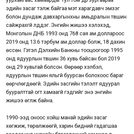
эдийн засаг тэлж байгаа мэт харагдавч эмзэг
болон дундаж давхаргынхны амьдралын түвшин
сайжрахгүй үлддэг. Энгийн жишээ хэлэхэд,
Монголын ДНБ 1993 онд 768 сая ам.доллароос
2019 онд 13.6 тэрбум ам.доллар болж, 18 дахин
өссөн. Гэтэл Дэлхийн Банкны тооцоогоор 1995
онд ядуурлын түвшин 36 хувь байсан бол 2019
онд 29 хувьтай болсон. Өөрөөр хэлбэл,
ядуурлын түвшин яльгүй буурсан болохоос бараг
өөрчлөгдөөгүй. Эдийн засгийн тэлэлт ядуурал
бууралттай огт хамаагүй гэдгийг энэ энгийн
жишээ өгүүлж байна.
1990-ээд оноос хойш манай эдийн засаг
хөгжиж, төрөлжөөгүй, харин бидний гадагшаа