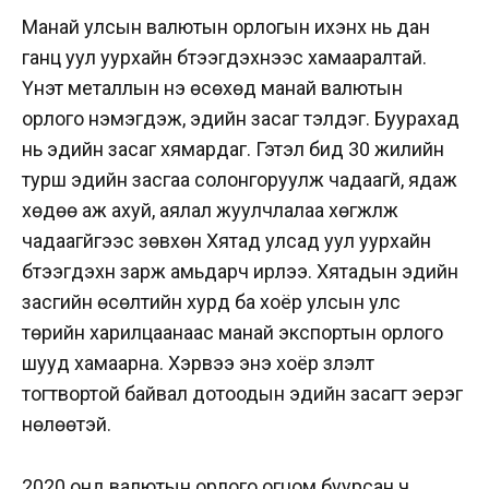
Манай улсын валютын орлогын ихэнх нь дан
ганц уул уурхайн бүтээгдэхүүнээс хамааралтай.
Үнэт металлын үнэ өсөхөд манай валютын
орлого нэмэгдэж, эдийн засаг тэлдэг. Буурахад
нь эдийн засаг хямардаг. Гэтэл бид 30 жилийн
турш эдийн засгаа солонгоруулж чадаагүй, ядаж
хөдөө аж ахуй, аялал жуулчлалаа хөгжүүлж
чадаагүйгээс зөвхөн Хятад улсад уул уурхайн
бүтээгдэхүүн зарж амьдарч ирлээ. Хятадын эдийн
засгийн өсөлтийн хурд ба хоёр улсын улс
төрийн харилцаанаас манай экспортын орлого
шууд хамаарна. Хэрвээ энэ хоёр үзүүлэлт
тогтвортой байвал дотоодын эдийн засагт эерэг
нөлөөтэй.
2020 онд валютын орлого огцом буурсан ч,