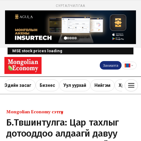
СУРТАЛЧИЛГАА
MSE stock prices loading
Захиалга
Эдийн засаг
Бизнес
Уул уурхай
Нийгэм
Хөрөнгө ору
Mongolian Economy сэтгүүл
Б.Түвшинтулга: Цар тахлыг
дотооддоо алдаагүй давуу