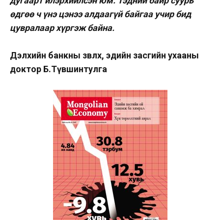
дугаарт илэрхийлсэн юм. Тэдний байр суурь
өдгөө ч үнэ цэнээ алдаагүй байгаа учир бид
цувралаар хүргэж байна.
Дэлхийн банкны зөвлөх, эдийн засгийн ухааны
доктор Б.Түвшинтулга