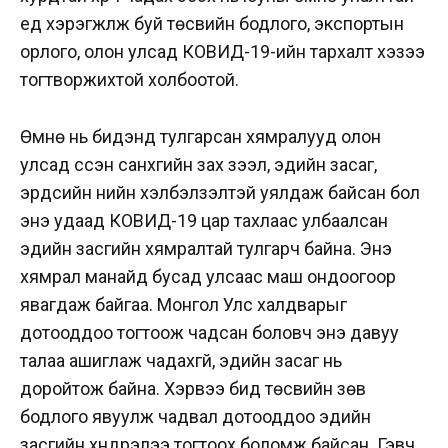
үед хэрэгжүүлж буй төсвийн бодлого, экспортын
орлого, олон улсад КОВИД-19-ийн тархалт хэзээ
тогтворжихтой холбоотой.
Өмнө нь бидэнд тулгарсан хямралууд олон
улсад үүссэн санхүүгийн зах зээл, эдийн засаг,
эрдсийн үнийн хэлбэлзэлтэй уялдаж байсан бол
энэ удаад КОВИД-19 цар тахлаас улбаалсан
эдийн засгийн хямралтай тулгарч байна. Энэ
хямрал манайд бусад улсаас маш ондоогоор
явагдаж байгаа. Монгол Улс халдварыг
дотооддоо тогтоож чадсан боловч энэ давуу
талаа ашиглаж чадахгүй, эдийн засаг нь
доройтож байна. Хэрвээ бид төсвийн зөв
бодлого явуулж чадвал дотооддоо эдийн
засгийн хүндрэлээ тогтоох боломж байсан. Гэвч