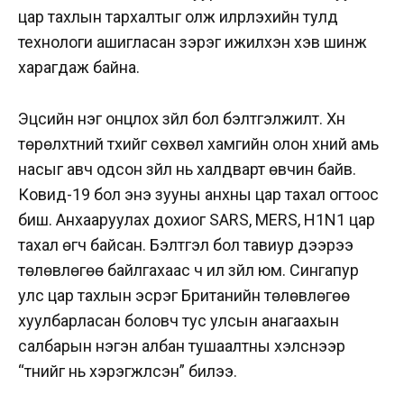
цар тахлын тархалтыг олж илрүүлэхийн тулд
технологи ашигласан зэрэг ижилхэн хэв шинж
харагдаж байна.
Эцсийн нэг онцлох зүйл бол бэлтгэлжилт. Хүн
төрөлхтний түүхийг сөхвөл хамгийн олон хүний амь
насыг авч одсон зүйл нь халдварт өвчин байв.
Ковид-19 бол энэ зууны анхны цар тахал огтоос
биш. Анхааруулах дохиог SARS, MERS, H1N1 цар
тахал өгч байсан. Бэлтгэл бол тавиур дээрээ
төлөвлөгөө байлгахаас ч илүү зүйл юм. Сингапур
улс цар тахлын эсрэг Британийн төлөвлөгөө
хуулбарласан боловч тус улсын анагаахын
салбарын нэгэн албан тушаалтны хэлснээр
“түүнийг нь хэрэгжүүлсэн” билээ.