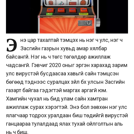
Э
нэ цар тахалтай тэмцэх нь нэг ч улс, нэг ч
Засгийн газрын хувьд амар хялбар
байсангүй. Нэг нь ч төгс төгөлдөр ажиллаж
чадсангүй. Гэвчиг 2020 оныг эргэн харахад зарим
улс вирустэй бусдаасаа хавьгүй сайн тэмцсэн
бөгөөд тэднээс суралцах зүйл бүх улсын Засгийн
газарт байгаа гэдэгтэй маргах аргагүй юм.
Хамгийн чухал нь бид улам сайн хамтран
ажиллаж сурах хэрэгтэй. Энэ бол зөвхөн нэг улс
ялагчаар тодрох уралдаан биш төдийгүй вирустэй
ганцаараа тулалдаад ялах тухай ойлголтын аль
нь ч биш.