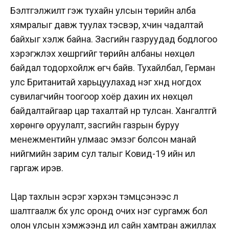
Бэлтгэлжилт гэж тухайн улсын төрийн алба
хямралыг давж туулах тэсвэр, хүчин чадалтай
байхыг хэлж байна. Засгийн газруудад бодлогоо
хэрэгжүүлэх хөшүүргийг төрийн албаны нөхцөл
байдал тодорхойлж өгч байв. Тухайлбал, Герман
улс Британитай харьцуулахад нэг хүнд ногдох
сувилагчийн тоогоор хоёр дахин их нөхцөл
байдалтайгаар цар тахалтай нүүр тулсан. Хангалтгүй
хөрөнгө оруулалт, засгийн газрын буруу
менежментийн улмаас эмзэг болсон манай
нийгмийн зарим сул талыг Ковид-19 ийн ил
гаргаж ирэв.
Цар тахлын эсрэг хэрхэн тэмцсэнээс үл
шалтгаалж бүх улс оронд очих нэг сургамж бол
олон улсын хэмжээнд илүү сайн хамтран ажиллах