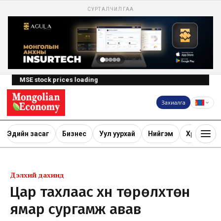
СУРТАЛЧИЛГАА
MSE stock prices loading
Захиалга
Эдийн засаг
Бизнес
Уул уурхай
Нийгэм
Хөрөнгө ору
Дэлхий дахинд
Цар тахлаас хүн төрөлхтөн
ямар сургамж авав