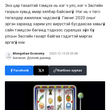
Энэ цар тахалтай тэмцэх нь нэг ч улс, нэг ч Засгийн
газрын хувьд амар хялбар байсангүй. Нэг нь ч төгс
төгөлдөр ажиллаж чадсангүй. Гэвчиг 2020 оныг
эргэн харахад зарим улс вирустэй бусдаасаа хавьгүй
сайн тэмцсэн бөгөөд тэднээс суралцах зүйл бүх
улсын Засгийн газарт байгаа гэдэгтэй маргах
аргагүй юм.
Mongolian Economy
·
2020-12-15 03:03:08
·
Ангилал
:
Дэлхий дахинд
Facebook
X
Холбоос хуулах