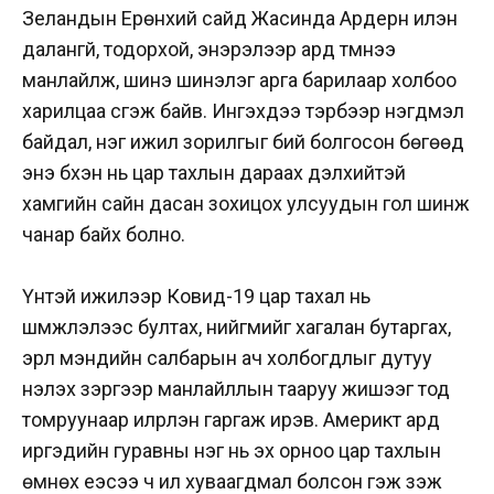
Зеландын Ерөнхий сайд Жасинда Ардерн илэн
далангүй, тодорхой, энэрэлээр ард түмнээ
манлайлж, шинэ шинэлэг арга барилаар холбоо
харилцаа үүсгэж байв. Ингэхдээ тэрбээр нэгдмэл
байдал, нэг ижил зорилгыг бий болгосон бөгөөд
энэ бүхэн нь цар тахлын дараах дэлхийтэй
хамгийн сайн дасан зохицох улсуудын гол шинж
чанар байх болно.
Үүнтэй ижилээр Ковид-19 цар тахал нь
шүүмжлэлээс бултах, нийгмийг хагалан бутаргах,
эрүүл мэндийн салбарын ач холбогдлыг дутуу
үнэлэх зэргээр манлайллын тааруу жишээг тод
томруунаар илрүүлэн гаргаж ирэв. Америкт ард
иргэдийн гуравны нэг нь эх орноо цар тахлын
өмнөх үеэсээ ч илүү хуваагдмал болсон гэж үзэж