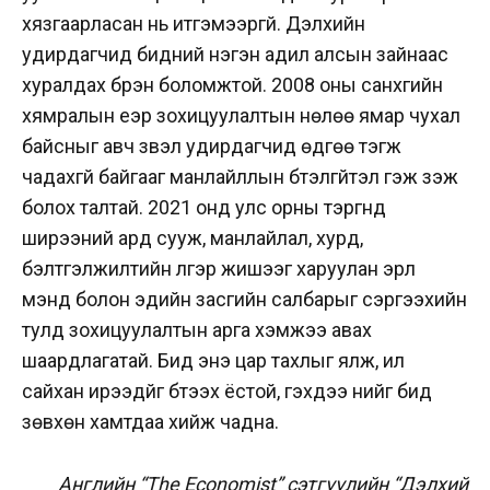
хязгаарласан нь итгэмээргүй. Дэлхийн
удирдагчид бидний нэгэн адил алсын зайнаас
хуралдах бүрэн боломжтой. 2008 оны санхүүгийн
хямралын үеэр зохицуулалтын нөлөө ямар чухал
байсныг авч үзвэл удирдагчид өдгөө тэгж
чадахгүй байгааг манлайллын бүтэлгүйтэл гэж үзэж
болох талтай. 2021 онд улс орны тэргүүнүүд
ширээний ард сууж, манлайлал, хурд,
бэлтгэлжилтийн үлгэр жишээг харуулан эрүүл
мэнд болон эдийн засгийн салбарыг сэргээхийн
тулд зохицуулалтын арга хэмжээ авах
шаардлагатай. Бид энэ цар тахлыг ялж, илүү
сайхан ирээдүйг бүтээх ёстой, гэхдээ үүнийг бид
зөвхөн хамтдаа хийж чадна.
Английн “The Economist” сэтгүүлийн “Дэлхий