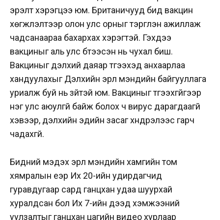
эрэлт хэрэгцээ юм. Британичууд бид вакцин
хөгжүүлэлтээр олон улс орныг тэргүүлэн ажиллаж
чадсанаараа бахархах хэрэгтэй. Гэхдээ
вакциныг аль улс бүтээсэн нь чухал биш.
Вакциныг дэлхий даяар түгээхэд анхаарлаа
хандуулахыг Дэлхийн эрүүл мэндийн байгууллага
уриалж буй нь зүйтэй юм. Вакциныг түгээхгүйгээр
нэг улс аюулгүй байж болох ч вирус дарагдаагүй
хэвээр, дэлхийн эдийн засаг хүндрэлээс гарч
чадахгүй.
Бидний мэдэх эрүүл мэндийн хамгийн том
хямралын үеэр Их 20-ийн удирдагчид
гуравдугаар сард ганцхан удаа шуурхай
хуралдсан бол Их 7-ийн дээд хэмжээний
уулзалтыг ганцхан цагийн видео хурлаар