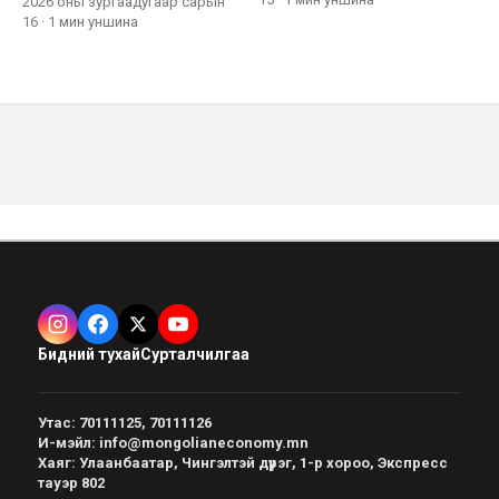
2026 оны зургаадугаар сарын
16
·
1 мин
уншина
Бидний тухай
Сурталчилгаа
Утас
:
70111125, 70111126
И-мэйл
:
info@mongolianeconomy.mn
Хаяг
:
Улаанбаатар, Чингэлтэй дүүрэг, 1-р хороо, Экспресс
тауэр 802