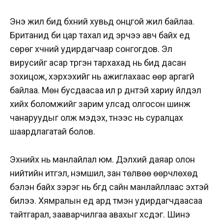
Энэ жил бид бүхний хувьд онцгой жил байлаа.
Британид би цар тахал ид эрчээ авч байх үед
сөрөг хүчний удирдагчаар сонгогдов. Эл
вирусийг асар түргэн тархахад нь бид дасан
зохицож, хэрхэхийг нь ажиглахаас өөр аргагүй
байлаа. Мөн бусдаасаа илүү үр дүнтэй хариу үйлдэл
хийх боломжийг зарим улсад олгосон шинж
чанаруудыг олж мэдэх, түүнээс нь суралцах
шаардлагатай болов.
Эхнийх нь манлайлал юм. Дэлхий даяар олон
нийтийн итгэл, үнэмшил, зан төлвөө өөрчлөхөд
бэлэн байх зэрэг нь бүгд сайн манлайллаас эхтэй
билээ. Хямралын үед ард түмэн удирдагчдаасаа
тайтгарал, зааварчилгаа авахыг хүсдэг. Шинэ