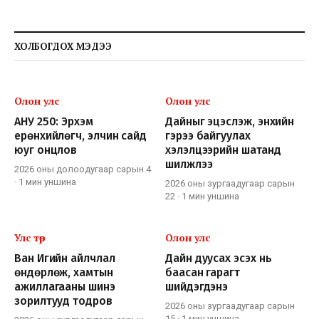
ХОЛБОГДОХ МЭДЭЭ
Олон улс
Олон улс
АНУ 250: Эрхэм
Дайныг эцэслэж, энхийн
ерөнхийлөгч, элчин сайд
гэрээ байгуулах
юуг онцлов
хэлэлцээрийн шатанд
шилжлээ
2026 оны долоодугаар сарын 4
·
1 мин
уншина
2026 оны зургаадугаар сарын
22
·
1 мин
уншина
Улс төр
Олон улс
Ван Игийн айлчлал
Дайн дуусах эсэх нь
өндөрлөж, хамтын
баасан гарагт
ажиллагааны шинэ
шийдэгдэнэ
зорилтууд тодров
2026 оны зургаадугаар сарын
15
·
1 мин
уншина