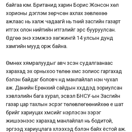
байгаа юм. Британид харин Борис Жонсон хөл
хорионы дэглэм зөрчсөн ахлах зөвлөхөө
ажлаас нь халж чадаагүй нь түүний засгийн газарт
итгэх олон нийтийн итгэлийг эрс бууруулсан.
Өдгөө энэ хэмжээ хөгжингүй 14 улсын дунд
хамгийн мууд орж байна.
Өмнөх хямралуудыг авч үзсэн судалгаанаас
харахад эх орныхоо төлөө хүмүүс золиос гаргахад
бэлэн байдаг боловч үүнд манлайлал нэн чухал
аж. Данийн Ерөнхий сайдын хүүхдүүдэд зориулсан
хэвлэлийн бага хурал, эсвэл БНСУ-ын Засгийн
газар цар тахлын эсрэг төлөвлөгөөнийхөө үе шат
бүрийг хариуцах хүмүүсийг нэрлэсэн зэрэг
жишээнээс харахад манлайлал нь бодитой,
эргээд хариуцлага хүлээхэд бэлэн байх ёстой аж.