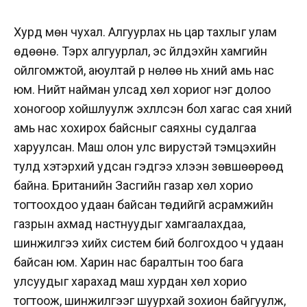
Хурд мөн чухал. Алгуурлах нь цар тахлыг улам
өдөөнө. Тэрхүү алгуурлал, эс үйлдэхүйн хамгийн
ойлгомжтой, аюултай үр нөлөө нь хүний амь нас
юм. Нийт найман улсад хөл хориог нэг долоо
хоногоор хойшлуулж эхлүүлсэн бол хагас сая хүний
амь нас хохирох байсныг саяхны судалгаа
харуулсан. Маш олон улс вирустэй тэмцэхийн
тулд хэтэрхий удсан гэдгээ хүлээн зөвшөөрөөд
байна. Британийн Засгийн газар хөл хорио
тогтоохдоо удаан байсан төдийгүй асрамжийн
газрын ахмад настнуудыг хамгаалахдаа,
шинжилгээ хийх систем бий болгохдоо ч удаан
байсан юм. Харин нас баралтын тоо бага
улсуудыг харахад маш хурдан хөл хорио
тогтоож, шинжилгээг шуурхай зохион байгуулж,